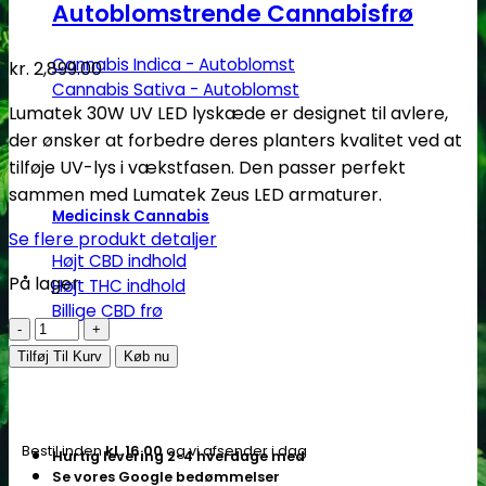
Autoblomstrende Cannabisfrø
Cannabis Indica - Autoblomst
kr.
2,899.00
Cannabis Sativa - Autoblomst
Lumatek 30W UV LED lyskæde er designet til avlere,
der ønsker at forbedre deres planters kvalitet ved at
tilføje UV-lys i vækstfasen. Den passer perfekt
sammen med Lumatek Zeus LED armaturer.
Medicinsk Cannabis
Se flere produkt detaljer
Højt CBD indhold
På lager
Højt THC indhold
Billige CBD frø
Lumatek
|
Tilføj Til Kurv
Køb nu
30w
UV
LED
Bestil inden
kl. 16.00
og vi afsender i dag
Hurtig levering 2-4 hverdage med
lysskinne
Se vores Google bedømmelser