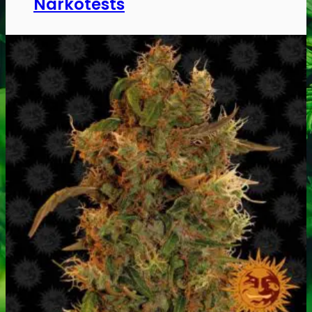
Narkotests
Kokain Tests
Kokain renhedhedstest
Crack renhedhedstest
Kokain blandingsmiddel test
MDMA
MDMA renhedstest
Ecstasy
Ecstasy renhedstest