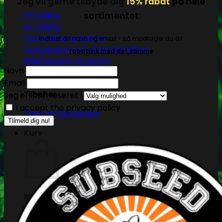
Jeg vil gerne tilbyde dig
15% rabat
på hele
sortimentet
PH måling
EC måling
Co2 måling og kontrol
Indtast dit navn og email - så modtager du dit
Temperatur og fugtighedsmålere
rabatlink med det samme
Målebægere og sprays
Navn
Email
Tilbehør
Jeg er interreseret i
I accept the privacy policy
Tape og fastgørelse
Kurv
Ingen produkter i kurven.
Tilbage til shoppen