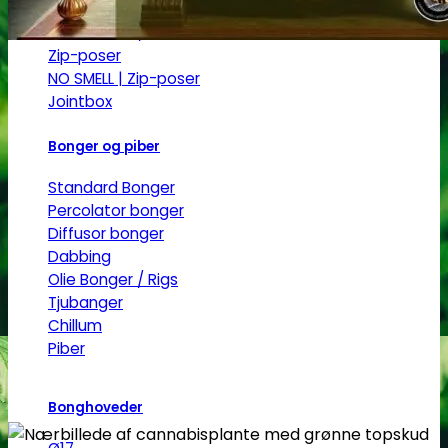
Jointrør
Skulekasser / Stashbox
Zip-poser
NO SMELL | Zip-poser
Jointbox
Bonger og piber
Standard Bonger
Percolator bonger
Diffusor bonger
Dabbing
Olie Bonger / Rigs
Tjubanger
Chillum
Piber
Bonghoveder