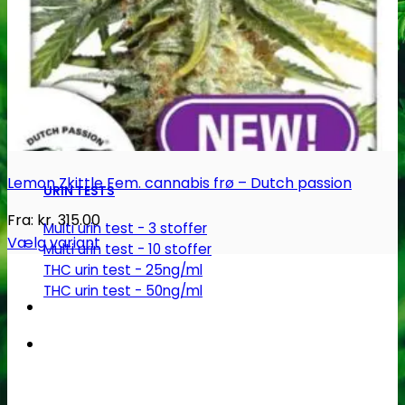
Robadope
Robadope tests
Simons tests
Test af primære aminer
Lemon Zkittle Fem. cannabis frø – Dutch passion
URIN TESTS
Fra:
kr.
315.00
Multi urin test - 3 stoffer
Vælg variant
Multi urin test - 10 stoffer
Dette
THC urin test - 25ng/ml
vare
THC urin test - 50ng/ml
har
flere
varianter.
Mulighederne
kan