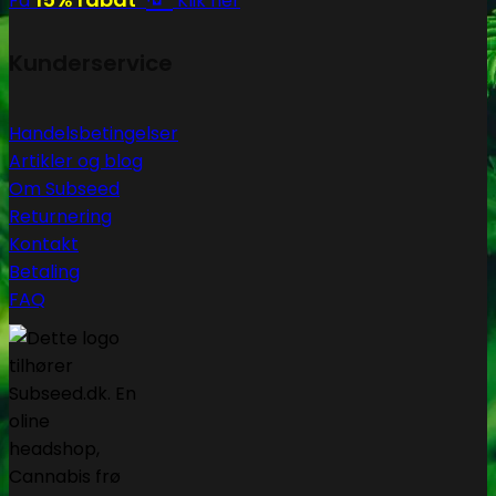
Få
Klik her
Kunderservice
Handelsbetingelser
Artikler og blog
Om Subseed
Returnering
Kontakt
Betaling
FAQ