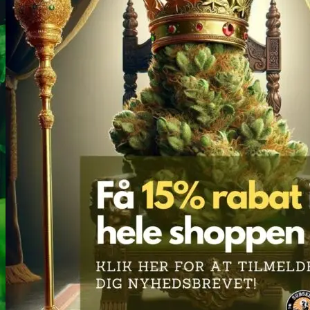
Headshop
Jointpapir og filter
King Size Jointpapir
Slim Size Jointpapir
Cones
Filtertips
Blunt wraps
SmokersPack
Smokers Choice
Opbevaring og transport
Vacuum beholdere