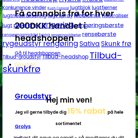
lugtblok
lugtfjerner
Konkurrence vinder
Kush Conical
Få cannabis frø for hver
Medicinsk
lugtneutralisering
lugt spray
neutraliser
rengøring
200DKK handlet i
piberens
rengøringsbørste
lugt
rensebørste
rengøringsmiddel bong
headshoppen
rengøringstilbehør
rygeudstyr rengøring
Sativa
Skunk frø
Tilbud-
Gå til headshoppen
Tilbud-headshop
Tilbud-groudstyr
Groudstyr
skunkfrø
Groudstyr
Hej min ven!
15% rabat
Jeg vil gerne tilbyde dig
på hele
sortimentet
Grolys
Indtast dit navn og email - så modtager du dit