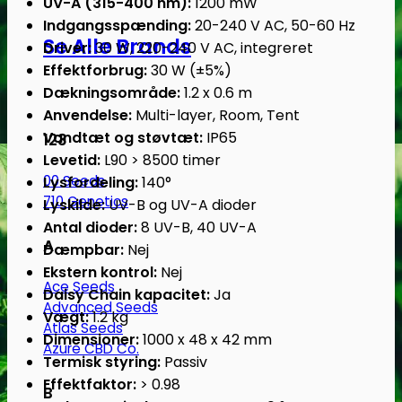
UV-A (315-400 nm):
1200 mW
Indgangsspænding:
20-240 V AC, 50-60 Hz
Se Alle Brands
Driver:
30 W, 220-240 V AC, integreret
Effektforbrug:
30 W (±5%)
Dækningsområde:
1.2 x 0.6 m
Anvendelse:
Multi-layer, Room, Tent
Vandtæt og støvtæt:
IP65
123
Levetid:
L90 > 8500 timer
00 Seeds
Lysfordeling:
140°
710 Genetics
Lyskilde:
UV-B og UV-A dioder
Antal dioder:
8 UV-B, 40 UV-A
A
Dæmpbar:
Nej
Ekstern kontrol:
Nej
Ace Seeds
Daisy Chain kapacitet:
Ja
Advanced Seeds
Vægt:
1.2 kg
Atlas Seeds
Dimensioner:
1000 x 48 x 42 mm
Azure CBD Co.
Termisk styring:
Passiv
Effektfaktor:
> 0.98
B