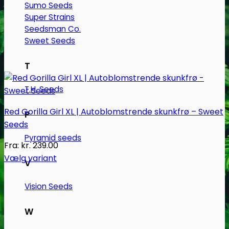
Sumo Seeds
Super Strains
Seedsman Co.
Sweet Seeds
T
T.H. Seeds
Red Gorilla Girl XL | Autoblomstrende skunkfrø – Sweet
P
Seeds
Pyramid seeds
Fra:
kr.
239.00
Vælg variant
V
Dette
vare
Vision Seeds
har
flere
W
varianter.