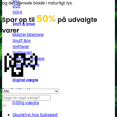
Ø17
Ø20
SG14
50%
Spar op til
på udvalgte
Sniff & Snus
varer
Master blastere
Snuff Box
💸
Snifferør
Sniffesæt
Pulverbeholdere
Pulverknusere
Digital vægte
Se alle tilbud her
0,1g vægte
0,01g vægte
Søg
0,001g vægte
efter:
Skunkfrø hos Subseed