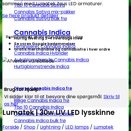
sammen med Lumatek Zeus LED armaturer.
Top 10 Cannabis Sativa
antal
Cannabis Sativa mix-pakker
Se flere produkt detaljer
Cannabis Sativa bulk frø
Cannabis Indica
Bestil inden
kl. 16.00
og vi afsender i dag
Hurtig levering 2-4 hverdage med
Se vores Google bedømmelser
Feminiseret Cannabis Indica
Gratis merchandise og cannabisfrø i hver ordre
Cannabis Indica Hybrider
Autoblomstrende Cannabis Indica
Hurtigblomstrende Indica
Diverse Cannabis Indica frø
Brug for hjælp?
Vi sidder klar til at besvare dine spørgsmål.
Skriv til
Billige Cannabis Indica frø
os her
Top 10 Cannabis Indica
Lumatek | 30w UV LED lysskinne
Cannabis Indica mix-pakker
Cannabis Indica bulk frø
Forside
/
Shop
/
Lightning
/
LED lamps
/
Lumatek