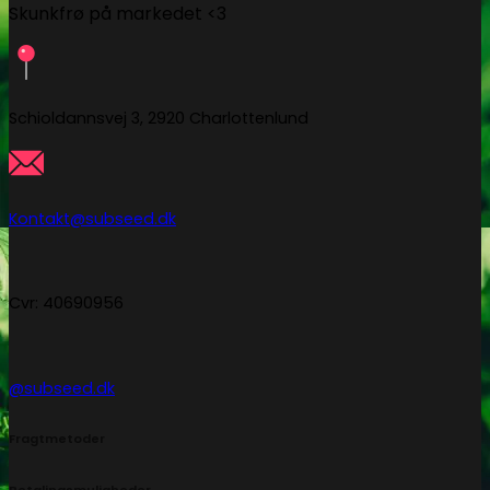
Skunkfrø på markedet <3
Schioldannsvej 3, 2920 Charlottenlund
Kontakt@subseed.dk
Cvr: 40690956
@subseed.dk
Fragtmetoder
Betalingsmuligheder