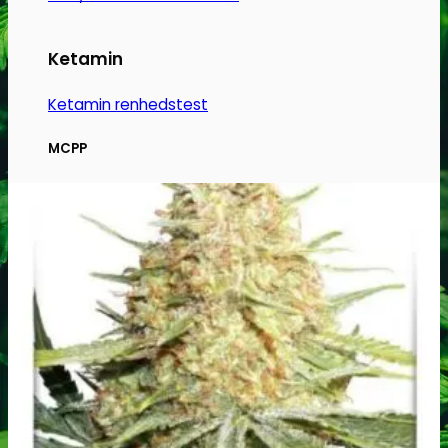
Ketamin
Ketamin renhedstest
MCPP
MCPP test
Opiater
Opiater renhedstest
THC/Cannabinoider
THC test
Cannabinoider test