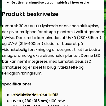
antal
Gratis merchandise og cannabisfrø i hver ordre
Produkt beskrivelse
Lumatek 30W UV LED lyskæde er en specialtilføjelse,
der giver mulighed for at øge planters kvalitet gennem
UV-lys. Den unikke kombination af UV-B (280-315nm)
og UV-A (315-400nm) dioder er baseret på
videnskabelig forskning og er designet til at forbedre
smag, aroma og ekstraktindhold i planter. Denne LED
bar kan nemt integreres med Lumatek Zeus LED
armaturer og er ideel til brug i vækstelte og
flerlagsdyrkningsrum.
Specifikationer:
Cannabisavlere -og brands
Produktkode:
LUMLED013
UV-B (280-315 nm):
100 mW