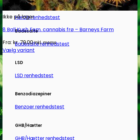
Heroin
Ikke på lager
Heroin renhedstest
8 Ball Kush Fem. cannabis frø – Barneys Farm
Badesalte
Fra:
kr.
79.00
Inkl. moms
Badesalte renhedstest
Vælg variant
Dette
LSD
vare
har
LSD renhedstest
flere
varianter.
Benzodiazepiner
Mulighederne
kan
Benzoer renhedstest
vælges
på
GHB/Hætter
varesiden
GHB/Hætter renhedstest