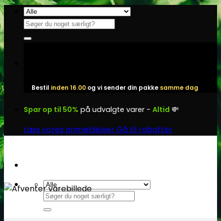
Fortsæt
til
Søg
indhold
efter:
Bestil
inden 16.00
og vi sender din pakke
samme dag
Spar op til 50%
på udvalgte varer -
Altid
💸
Læs vores anmeldelser
Gå til rabatter
Søg
efter: