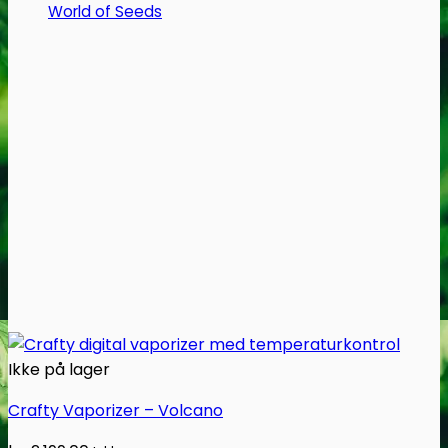
Mulighederne
World of Seeds
kan
vælges
på
varesiden
Ikke på lager
Crafty Vaporizer – Volcano