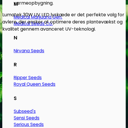
varmeopbygning.
M
Lumatek 30W UV LED lyskæde er det perfekte valg for
Medical Marijuana Gen.
avlere, der ønsker at optimere deres plantevækst og
Medical Seeds Co.
kvalitet gennem avanceret UV-teknologi.
N
Nirvana Seeds
R
Ripper Seeds
Royal Queen Seeds
S
Subseed's
Sensi Seeds
Serious Seeds