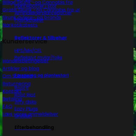
Billige Skunk -og Cannabis frø
Plantepotter i stof
Gratis Skunk -og Cannabis frø 🌿
Almindelige plantepotter
Skunk avlere- og brands
Plastikbakker
Narkotikatests
Reflektorer & tilbehør
Kunderservice
HPS/MH/CFL
Refleksivt mylar/folie
Handelsbetingelser
Artikler og blog
Om Subseed
Forspiring og plantestart
Returnering
Root!t
Kontakt
Root Riot
Betaling
Jiffy disks
FAQ
Eazy Plugs
Læs vores anmeldelser
Grodan
Efterbehandling