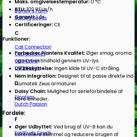
Maks. omgivelsestemperatur:
0 °C
BTU:
102 BTUs/h
Barney´s Farm
Garanti:
1 år
Bulldog Seeds
Certificeringer:
CE
C
Funktioner:
Cali Connection
Forbedrer Plantens Kvalitet:
Øger smag, aroma
CBD Botanics
og ekstraktindhold gennem UV-lys.
CBD Crew
CBD Seeds
UV Beskyttelse:
Ingen kilde til UV-C stråling.
Nem Integration:
Designet til at passe direkte ind
D
i Lumatek Zeus armaturer.
Daisy Chain:
Mulighed for serieforbindelse af
Dinafem
flere enheder.
Dutch Passion
Fordele:
F
Øger Udbyttet:
Ved brug af UV-B kan du
Fastbuds Seeds
kontrollere skimmel og reducere brugen af