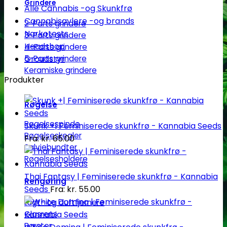
Grindere
Alle Cannabis -og Skunkfrø
Cannabisavlere -og brands
2-Parts grindere
Narkotests
3-Parts grindere
Headshop
4-Parts grindere
5-Parts grindere
Groudstyr
Keramiske grindere
Produkter
Røgelse
Røgelsespinde
Skunk +| Feminiserede skunkfrø - Kannabia Seeds
Røgelseskegler
Fra:
kr.
65.00
Salviebundter
Røgelsesholdere
Thai Fantasy | Feminiserede skunkfrø - Kannabia
Rengøring
Seeds
Fra:
kr.
55.00
Lugt- og duftfjernere
Glasrens
Børster