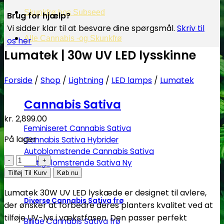
Skunkfrø hos Subseed
Brug for hjælp?
Vi sidder klar til at besvare dine spørgsmål.
Skriv til
Alle Cannabis -og Skunkfrø
os her
Lumatek | 30w UV LED lysskinne
Forside
/
Shop
/
Lightning
/
LED lamps
/
Lumatek
Cannabis Sativa
kr.
2,899.00
Feminiseret Cannabis Sativa
På lager
Cannabis Sativa Hybrider
Autoblomstrende Cannabis Sativa
Lumatek
Hurtigblomstrende Sativa
|
Tilføj Til Kurv
Køb nu
30w
Lumatek 30W UV LED lyskæde er designet til avlere,
UV
Diverse Cannabis Sativa frø
der ønsker at forbedre deres planters kvalitet ved at
LED
tilføje UV-lys i vækstfasen. Den passer perfekt
Billige Cannabis Sativa frø
lysskinne