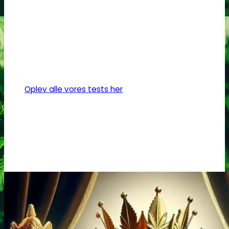
vælges
på
varesiden
Oplev alle vores tests her
Headshop