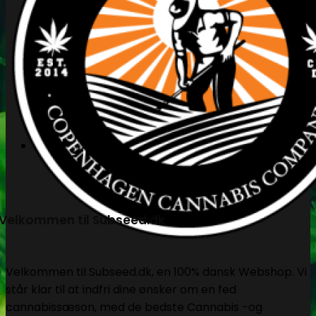
Søg
efter:
Kasse
+
Velkommen til Subseed.dk
Velkommen til Subseed.dk, en 100% dansk Webshop. Vi
står klar til at indfri dine ønsker om en fed
cannabissæson, med de bedste Cannabis -og