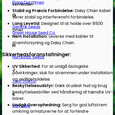
Flying Dutchmen
kemikalier.
Stabil og Præcis Forbindelse:
Daisy Chain kabel
G
sikrer stabil og interferensfri forbindelse.
Lang Levetid:
Designet til at holde over 8500
Genetik Seeds
timer.
Green House Seed Co.
Nem Installation:
Leveres med kabler til
strømforsyning og Daisy Chain.
H
Sikkerhedsforanstaltninger:
Humboldt Seeds
UV Sikkerhed:
For at undgå biologiske
J
påvirkninger, sluk for strømmen under installation
og vedligeholdelse.
Joint Doctor
Beskyttelsesudstyr:
Dæk al udsat hud og brug
beskyttelsesbriller ved håndtering af tændte UV-
K
barer.
Undgå Overophedning:
Sørg for god luftstrøm
Kannabia
omkring armaturerne for at forhindre