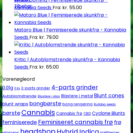
White Domina | Feminiserede skunkfrø -
Tilbehør
Kannabia Seeds
Fra:
kr.
55.00
Mataro Blue | Feminiserede skunkfrø - Kannabia
Seeds
Fra:
kr.
79.00
Kritic | Autoblomstrende skunkfrø - Kannabia
Seeds
Fra:
kr.
65.00
Varenøgleord
4-parts grinder
0.01g
2-parts grinder
0.1g
Blunt cones
Autoblomstrende
Blastere i metal
Blastere i glas
bongbørste
blunt wraps
bong rengøring
Bulldog seeds
Cannabis
børste
Cyclone Blunts
Cannabis frø
CBD
Feminiseret cannabis frø
feminiserede
frø
headshop
Hybrid
Indica
glasrens
kalkfjerner