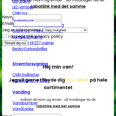
LED pære
rabatlink med det samme
LED lamper
CMH lys
Navn
HPS/MH lys
Email
T5 lamper | Plantedyrkning
Jeg er interreseret i
Grønt lys - Plante neutralt
I accept the privacy policy
Lampeophæng
Splittere til E27 pærer
Beskyttelsesbriller
Strømforsygning
Hej min ven!
CMH ballaster
Jeg vil gerne tilbyde dig
15% rabat
på hele
Ballaster til HPS/MH
sortimentet
Vanding
Indtast dit navn og email - så modtager du dit
Vandpumper
rabatlink med det samme
Vandtanke