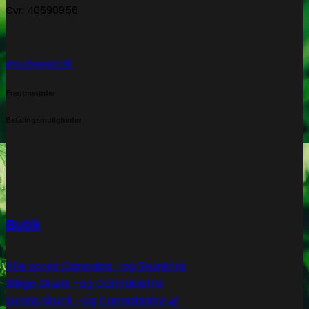
Cvr: 40690956
@subseed.dk
Fragtmetoder
Betalingsmuligheder
Butik
Alle vores Cannabis -og Skunkfrø
Billige Skunk -og Cannabisfrø
Gratis Skunk -og Cannabisfrø 🌿