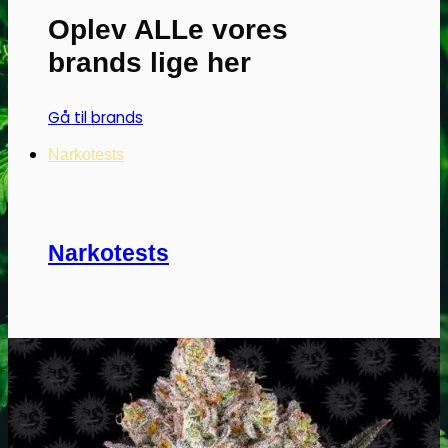
Oplev ALLe vores
brands lige her
Gå til brands
Narkotests
Narkotests
Kokain Tests
Kokain renhedhedstest
Crack renhedhedstest
Kokain blandingsmiddel test