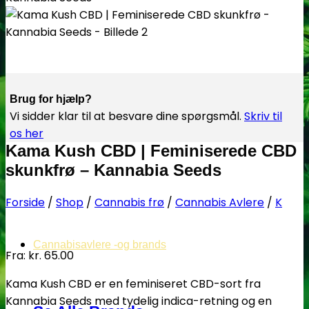
Brug for hjælp?
Vi sidder klar til at besvare dine spørgsmål.
Skriv til
os her
Kama Kush CBD | Feminiserede CBD
skunkfrø – Kannabia Seeds
Forside
/
Shop
/
Cannabis frø
/
Cannabis Avlere
/
K
Cannabisavlere -og brands
Fra:
kr.
65.00
Kama Kush CBD er en feminiseret CBD-sort fra
Kannabia Seeds med tydelig indica-retning og en