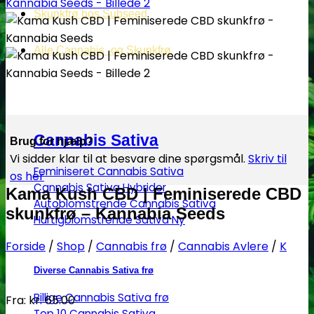
Skunkfrø hos Subseed
Alle Cannabis -og Skunkfrø
Cannabis Sativa
Brug for hjælp?
Vi sidder klar til at besvare dine spørgsmål.
Skriv til
Feminiseret Cannabis Sativa
os her
Cannabis Sativa Hybrider
Kama Kush CBD | Feminiserede CBD
Autoblomstrende Cannabis Sativa
skunkfrø – Kannabia Seeds
Hurtigblomstrende Sativa
Forside
/
Shop
/
Cannabis frø
/
Cannabis Avlere
/
K
Diverse Cannabis Sativa frø
Billige Cannabis Sativa frø
Fra:
kr.
65.00
Top 10 Cannabis Sativa