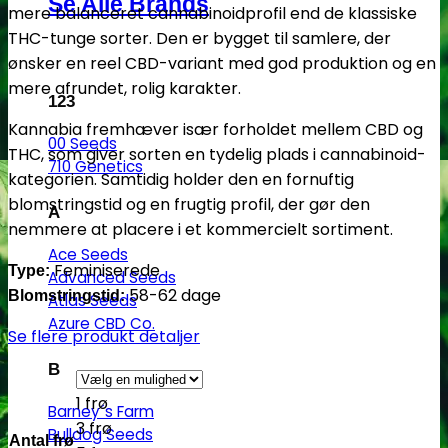
Se Alle Brands
mere balanceret cannabinoidprofil end de klassiske
THC-tunge sorter. Den er bygget til samlere, der
ønsker en reel CBD-variant med god produktion og en
mere afrundet, rolig karakter.
123
Kannabia fremhæver især forholdet mellem CBD og
00 Seeds
THC, som giver sorten en tydelig plads i cannabinoid-
710 Genetics
kategorien. Samtidig holder den en fornuftig
blomstringstid og en frugtig profil, der gør den
A
nemmere at placere i et kommercielt sortiment.
Ace Seeds
Feminiserede
Type:
Advanced Seeds
58-62 dage
Blomstringstid:
Atlas Seeds
Azure CBD Co.
Se flere produkt detaljer
B
1 frø
Barney´s Farm
3 frø
Bulldog Seeds
Antal frø