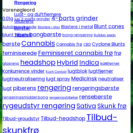
Rengøring
Varenøgleord
Lugt- og duftfjernere
4-parts grinder
0.01g
2-parts grinder
0.1g
Glasrens
Blunt cones
Autoblomstrende
Blastere i metal
Børster
Blastere i glas
bongbørste
blunt wraps
Tilbehør
bong rengøring
Bulldog seeds
Cannabis
børste
Cyclone Blunts
Cannabis frø
CBD
Feminiseret cannabis frø
feminiserede
frø
headshop
Hybrid
Indica
glasrens
kalkfjerner
lugtblok
lugtfjerner
Konkurrence vinder
Kush Conical
Medicinsk
lugtneutralisering
lugt spray
neutraliser
rengøring
piberens
rengøringsbørste
lugt
rensebørste
rengøringsmiddel bong
rengøringstilbehør
rygeudstyr rengøring
Sativa
Skunk frø
Tilbud-
Tilbud-headshop
Tilbud-groudstyr
skunkfrø