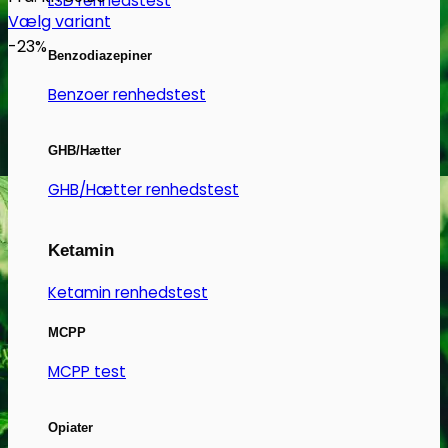
LSD renhedstest
Vælg variant
Dette
-23%
Benzodiazepiner
vare
har
Benzoer renhedstest
flere
varianter.
GHB/Hætter
Mulighederne
GHB/Hætter renhedstest
kan
vælges
på
Ketamin
varesiden
Ketamin renhedstest
MCPP
MCPP test
Opiater