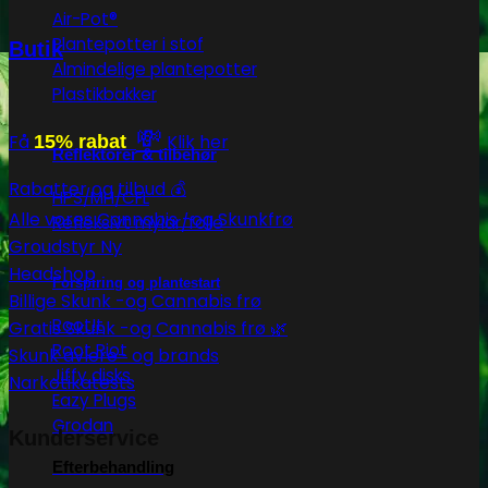
Air-Pot®
Plantepotter i stof
Butik
Almindelige plantepotter
Plastikbakker
💸
Få
15% rabat
Klik her
Reflektorer & tilbehør
Rabatter og tilbud 💰
HPS/MH/CFL
Alle vores Cannabis -og Skunkfrø
Refleksivt mylar/folie
Groudstyr
Headshop
Forspiring og plantestart
Billige Skunk -og Cannabis frø
Root!t
Gratis Skunk -og Cannabis frø 🌿
Root Riot
Skunk avlere- og brands
Jiffy disks
Narkotikatests
Eazy Plugs
Grodan
Kunderservice
Efterbehandling