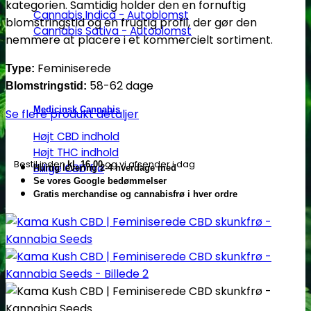
kategorien. Samtidig holder den en fornuftig
Cannabis Indica - Autoblomst
blomstringstid og en frugtig profil, der gør den
Cannabis Sativa - Autoblomst
nemmere at placere i et kommercielt sortiment.
Feminiserede
Type:
58-62 dage
Blomstringstid:
Medicinsk Cannabis
Se flere produkt detaljer
Højt CBD indhold
Højt THC indhold
Bestil inden
og vi afsender i dag
kl. 16.00
Billige CBD frø
Hurtig levering 2-4 hverdage med
Se vores Google bedømmelser
Gratis merchandise og cannabisfrø i hver ordre