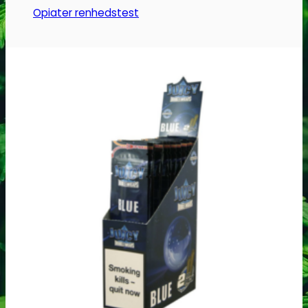
Opiater renhedstest
THC/Cannabinoider
THC test
Cannabinoider test
Robadope
Robadope tests
Simons tests
Test af primære aminer
URIN TESTS
Multi urin test - 3 stoffer
Multi urin test - 10 stoffer