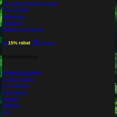
Cannabis brands og avlere
Papir og filter
Narkotests
Headshop
Rabatter og tilbud💰
💸
Få
15% rabat
Klik her
Kunderservice
Handelsbetingelser
Artikler og blog
Om Subseed
Returnering
Kontakt
Betaling
FAQ