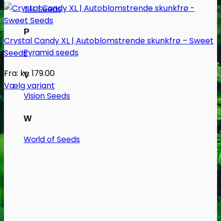
T.H. Seeds
P
Crystal Candy XL | Autoblomstrende skunkfrø – Sweet
Seeds
Pyramid seeds
Fra:
kr.
179.00
V
Vælg variant
Vision Seeds
Dette
vare
W
har
flere
World of Seeds
varianter.
Mulighederne
kan
vælges
på
varesiden