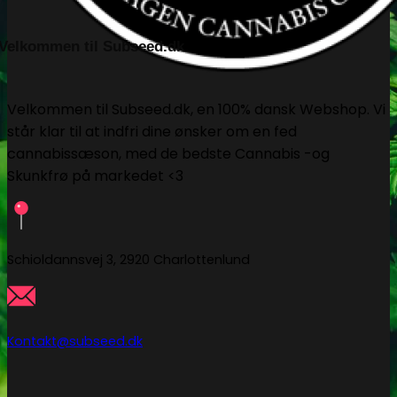
Velkommen til Subseed.dk
Velkommen til Subseed.dk, en 100% dansk Webshop. Vi
står klar til at indfri dine ønsker om en fed
cannabissæson, med de bedste Cannabis -og
Skunkfrø på markedet <3
Schioldannsvej 3, 2920 Charlottenlund
Kontakt@subseed.dk