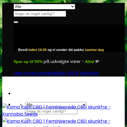
Fortsæt
til
Søg
indhold
efter:
Bestil
inden 16.00
og vi sender din pakke
samme dag
på udvalgte varer -
💸
Spar op til 50%
Altid
Læs vores anmeldelser
Gå til rabatter
Søg
efter: