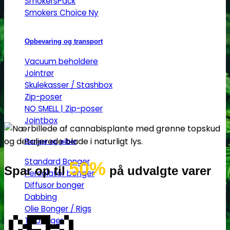
SmokersPack
Smokers Choice
Opbevaring og transport
Vacuum beholdere
Jointrør
Skulekasser / Stashbox
Zip-poser
NO SMELL | Zip-poser
Jointbox
Bonger og piber
Standard Bonger
50%
Spar op til
på udvalgte varer
Percolator bonger
Diffusor bonger
Dabbing
Olie Bonger / Rigs
Tjubanger