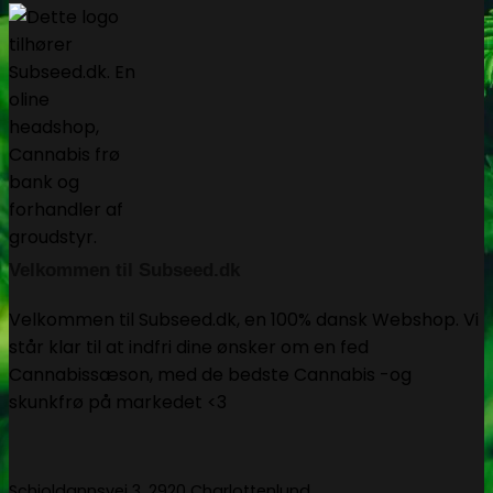
Velkommen til Subseed.dk
Velkommen til Subseed.dk, en 100% dansk Webshop. Vi
står klar til at indfri dine ønsker om en fed
Cannabissæson, med de bedste Cannabis -og
skunkfrø på markedet <3
Schioldannsvej 3, 2920 Charlottenlund