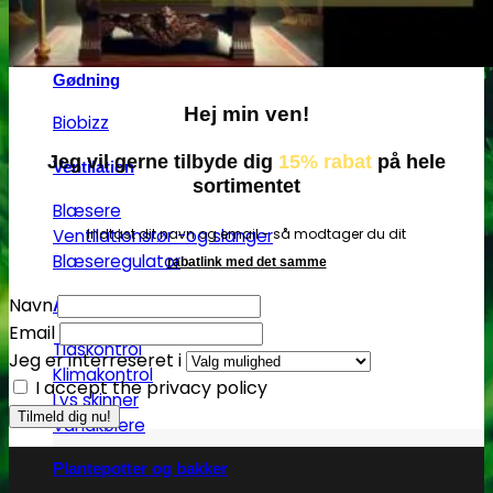
Vandtanke
Gødning
Hej min ven!
Biobizz
Jeg vil gerne tilbyde dig
15% rabat
på hele
Ventilation
sortimentet
Blæsere
Indtast dit navn og email - så modtager du dit
Ventilationsrør -og slanger
Blæseregulator
rabatlink med det samme
Navn
Automatisering
Email
Tidskontrol
Jeg er interreseret i
Klimakontrol
I accept the privacy policy
Lys skinner
Vandkølere
Plantepotter og bakker