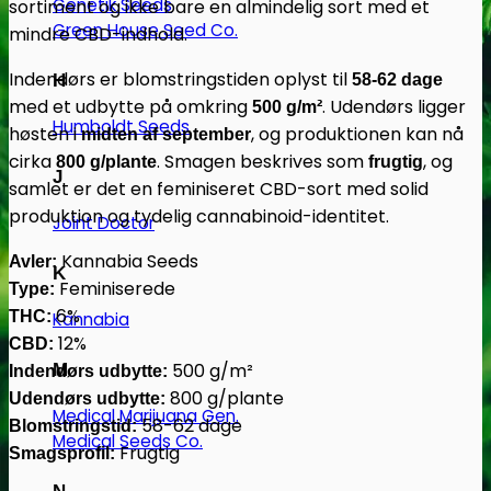
Genetik Seeds
sortiment og ikke bare en almindelig sort med et
Green House Seed Co.
mindre CBD-indhold.
Indendørs er blomstringstiden oplyst til
58-62 dage
H
med et udbytte på omkring
. Udendørs ligger
500 g/m²
Humboldt Seeds
høsten i
, og produktionen kan nå
midten af september
cirka
. Smagen beskrives som
, og
800 g/plante
frugtig
J
samlet er det en feminiseret CBD-sort med solid
produktion og tydelig cannabinoid-identitet.
Joint Doctor
Kannabia Seeds
Avler:
K
Feminiserede
Type:
6%
THC:
Kannabia
12%
CBD:
500 g/m²
M
Indendørs udbytte:
800 g/plante
Udendørs udbytte:
Medical Marijuana Gen.
58-62 dage
Blomstringstid:
Medical Seeds Co.
Frugtig
Smagsprofil: