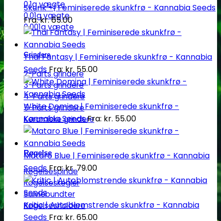
0,1g vægte
Skunk +| Feminiserede skunkfrø - Kannabia Seeds
0,01g vægte
Fra:
kr.
65.00
0,001g vægte
Grindere
Thai Fantasy | Feminiserede skunkfrø - Kannabia
Seeds
Fra:
kr.
55.00
2-Parts grindere
3-Parts grindere
4-Parts grindere
White Domina | Feminiserede skunkfrø -
5-Parts grindere
Kannabia Seeds
Fra:
kr.
55.00
Keramiske grindere
Røgelse
Mataro Blue | Feminiserede skunkfrø - Kannabia
Seeds
Fra:
kr.
79.00
Røgelsespinde
Røgelseskegler
Salviebundter
Kritic | Autoblomstrende skunkfrø - Kannabia
Røgelsesholdere
Seeds
Fra:
kr.
65.00