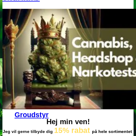
Få cannabis frø for hver
200DKK handlet i
headshoppen
Gå til headshoppen
Groudstyr
Groudstyr
Hej min ven!
15% rabat
Jeg vil gerne tilbyde dig
på hele sortimentet