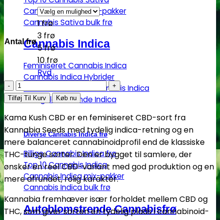
Cannabis Sativa mix-pakker
Cannabis Sativa bulk frø
1 frø
3 frø
Cannabis Indica
Antal frø
5 frø
10 frø
Feminiseret Cannabis Indica
Ryd
Cannabis Indica Hybrider
Kama
Autoblomstrende Cannabis Indica
Kush
Hurtigblomstrende Indica
Tilføj Til Kurv
Køb nu
CBD
Kama Kush CBD er en feminiseret CBD-sort fra
|
Kannabia Seeds med tydelig indica-retning og en
Feminiserede
Diverse Cannabis Indica frø
mere balanceret cannabinoidprofil end de klassiske
CBD
Billige Cannabis Indica frø
THC-tunge sorter. Den er bygget til samlere, der
skunkfrø
Top 10 Cannabis Indica
ønsker en reel CBD-variant med god produktion og en
-
Cannabis Indica mix-pakker
mere afrundet, rolig karakter.
Kannabia
Cannabis Indica bulk frø
Seeds
Kannabia fremhæver især forholdet mellem CBD og
antal
Autoblomstrende Cannabisfrø
THC, som giver sorten en tydelig plads i cannabinoid-