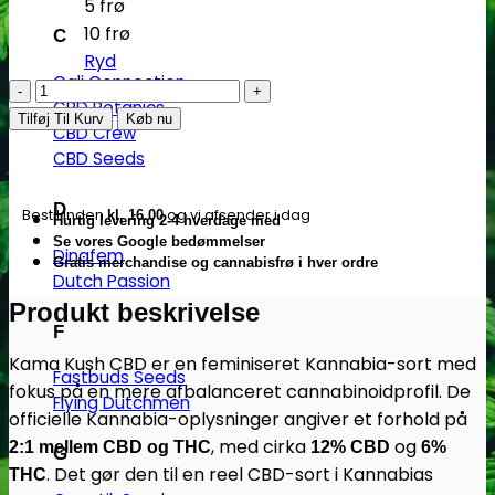
5 frø
10 frø
C
Ryd
Cali Connection
Kama
CBD Botanics
Kush
Tilføj Til Kurv
Køb nu
CBD Crew
CBD
CBD Seeds
|
Feminiserede
D
Bestil inden
og vi afsender i dag
kl. 16.00
Hurtig levering 2-4 hverdage med
CBD
Se vores Google bedømmelser
skunkfrø
Dinafem
Gratis merchandise og cannabisfrø i hver ordre
Dutch Passion
-
Produkt beskrivelse
Kannabia
F
Seeds
Kama Kush CBD er en feminiseret Kannabia-sort med
antal
Fastbuds Seeds
fokus på en mere afbalanceret cannabinoidprofil. De
Flying Dutchmen
officielle Kannabia-oplysninger angiver et forhold på
, med cirka
og
2:1 mellem CBD og THC
12% CBD
6%
G
. Det gør den til en reel CBD-sort i Kannabias
THC