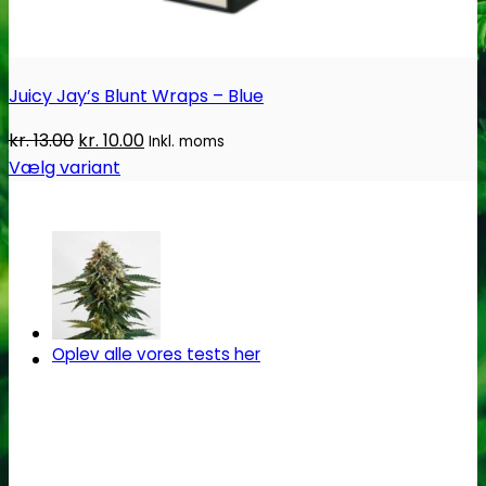
THC urin test - 25ng/ml
THC urin test - 50ng/ml
Juicy Jay’s Blunt Wraps – Blue
Den
Den
kr.
13.00
kr.
10.00
Inkl. moms
oprindelige
aktuelle
Vælg variant
Dette
pris
pris
vare
var:
er:
har
kr. 13.00.
kr. 10.00.
flere
varianter.
Mulighederne
Oplev alle vores tests her
kan
vælges
på
varesiden