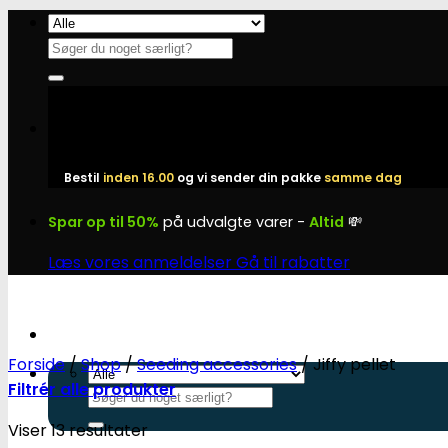
Fortsæt
til
Søg
indhold
efter:
Bestil
inden 16.00
og vi sender din pakke
samme dag
Spar op til 50%
på udvalgte varer -
Altid
💸
Læs vores anmeldelser
Gå til rabatter
Forside
/
Shop
/
Seeding accessories
/
Jiffy pellet
Filtrér alle produkter
Søg
efter:
Viser 13 resultater