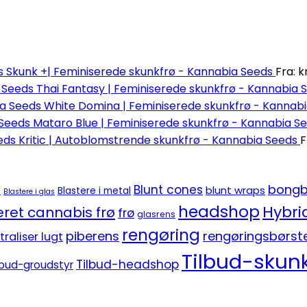
Skunk +| Feminiserede skunkfrø - Kannabia Seeds
Fra:
kr
Thai Fantasy | Feminiserede skunkfrø - Kannabia 
White Domina | Feminiserede skunkfrø - Kannab
Mataro Blue | Feminiserede skunkfrø - Kannabia S
Kritic | Autoblomstrende skunkfrø - Kannabia Seeds
F
bongb
Blunt cones
blunt wraps
e
Blastere i metal
Blastere i glas
headshop
Hybri
ret cannabis frø
frø
glasrens
rengøring
piberens
rengøringsbørst
traliser lugt
Tilbud-skunk
Tilbud-headshop
lbud-groudstyr