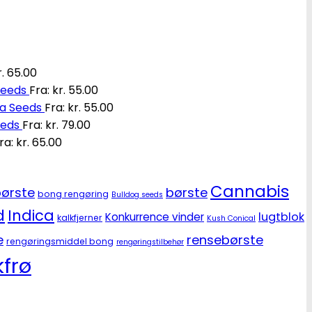
.
65.00
Seeds
Fra:
kr.
55.00
ia Seeds
Fra:
kr.
55.00
eeds
Fra:
kr.
79.00
ra:
kr.
65.00
Cannabis
ørste
børste
bong rengøring
Bulldog seeds
d
Indica
lugtblok
Konkurrence vinder
kalkfjerner
Kush Conical
e
rensebørste
rengøringsmiddel bong
rengøringstilbehør
frø