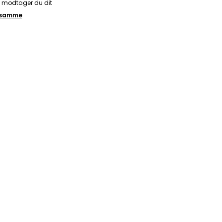
å modtager du dit
t samme