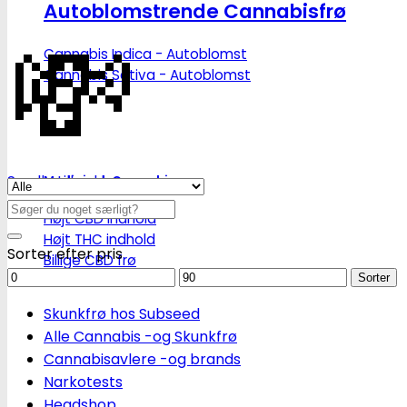
Autoblomstrende Cannabisfrø
💸
Cannabis Indica - Autoblomst
Cannabis Sativa - Autoblomst
Se alle tilbud her
Medicinsk Cannabis
Søg
Højt CBD indhold
efter:
Højt THC indhold
Sorter efter pris
Billige CBD frø
Mindstepris
Maks.
Sorter
pris
Skunkfrø hos Subseed
Alle Cannabis -og Skunkfrø
Cannabisavlere -og brands
Narkotests
Headshop