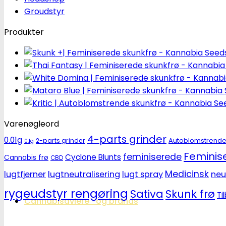
Groudstyr
Produkter
Varenøgleord
4-parts grinder
0.01g
Autoblomstrend
2-parts grinder
0.1g
Feminise
feminiserede
Cyclone Blunts
Cannabis frø
CBD
Medicinsk
lugtfjerner
lugtneutralisering
lugt spray
neu
rygeudstyr rengøring
Sativa
Skunk frø
Ti
Cannabisavlere -og brands