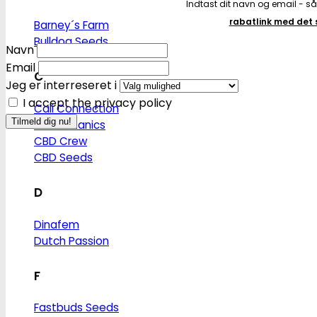
Indtast dit navn og email - s
rabatlink med de
Barney´s Farm
Bulldog Seeds
Navn
Email
C
Jeg er interreseret i
I accept the privacy policy
Cali Connection
CBD Botanics
CBD Crew
CBD Seeds
D
Dinafem
Dutch Passion
F
Fastbuds Seeds