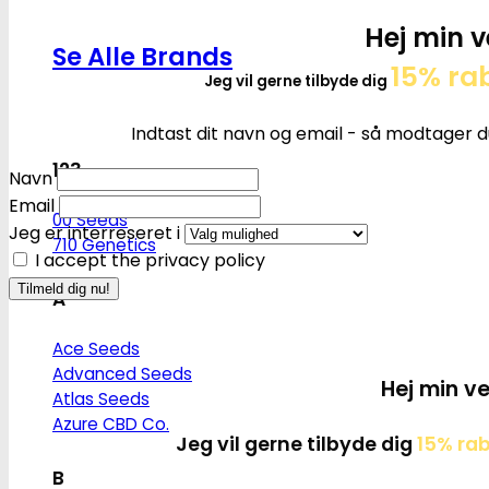
Hej min v
Se Alle Brands
15% ra
Jeg vil gerne tilbyde dig
Indtast dit navn og email - så modtager d
123
Navn
Email
00 Seeds
Jeg er interreseret i
710 Genetics
I accept the privacy policy
A
Ace Seeds
Advanced Seeds
Hej min ve
Atlas Seeds
Azure CBD Co.
Jeg vil gerne tilbyde dig
15% ra
B