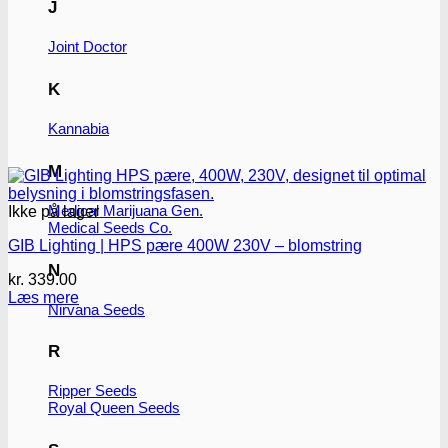
J
Joint Doctor
K
Kannabia
M
Medical Marijuana Gen.
Ikke på lager
Medical Seeds Co.
GIB Lighting | HPS pære 400W 230V – blomstring
N
kr.
339.00
Læs mere
Nirvana Seeds
R
Ripper Seeds
Royal Queen Seeds