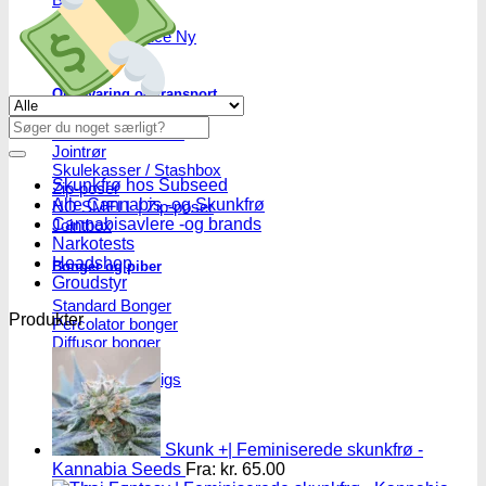
SmokersPack
Smokers Choice
Opbevaring og transport
Se alle tilbud her
Søg
Vacuum beholdere
efter:
Jointrør
Skulekasser / Stashbox
Skunkfrø hos Subseed
Zip-poser
Alle Cannabis -og Skunkfrø
NO SMELL | Zip-poser
Cannabisavlere -og brands
Jointbox
Narkotests
Headshop
Bonger og piber
Groudstyr
Standard Bonger
Produkter
Percolator bonger
Diffusor bonger
Dabbing
Olie Bonger / Rigs
Tjubanger
Chillum
Piber
Skunk +| Feminiserede skunkfrø -
Kannabia Seeds
Fra:
kr.
65.00