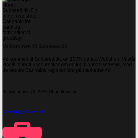
Velkommen til Subseed.dk
Velkommen til Subseed.dk, en 100% dansk Webshop. Vi står
klar til at indfri dine ønsker om en fed Cannabissæson, med
de bedste Cannabis -og skunkfrø på markedet <3
Schioldannsvej 3, 2920 Charlottenlund
Kontakt@subseed.dk