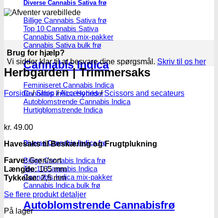
Diverse Cannabis Sativa frø
Billige Cannabis Sativa frø
Top 10 Cannabis Sativa
Cannabis Sativa mix-pakker
Cannabis Sativa bulk frø
Brug for hjælp?
Vi sidder klar til at besvare dine spørgsmål.
Skriv til os her
Cannabis Indica
Herbgarden | Trimmersaks
Feminiseret Cannabis Indica
Cannabis Indica Hybrider
Forside
/
Shop
/
Accesories
/
Scissors and secateurs
Autoblomstrende Cannabis Indica
Hurtigblomstrende Indica
kr.
49.00
Diverse Cannabis Indica frø
Havesaks til Beskæring og Frugtplukning
Farve:
Grøn/sort
Billige Cannabis Indica frø
Top 10 Cannabis Indica
Længde:
165 mm
Cannabis Indica mix-pakker
Tykkelse:
2,5 mm
Cannabis Indica bulk frø
Se flere produkt detaljer
Autoblomstrende Cannabisfrø
På lager