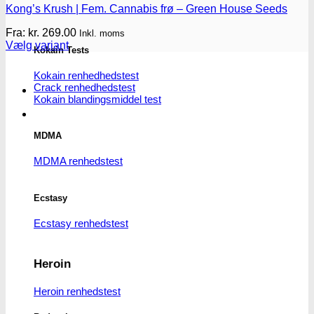
Kong’s Krush | Fem. Cannabis frø – Green House Seeds
Fra:
kr.
269.00
Inkl. moms
Vælg variant
Kokain Tests
Dette
vare
Kokain renhedhedstest
har
Crack renhedhedstest
flere
Kokain blandingsmiddel test
varianter.
Mulighederne
kan
MDMA
vælges
på
MDMA renhedstest
varesiden
Ecstasy
Ecstasy renhedstest
Heroin
Heroin renhedstest