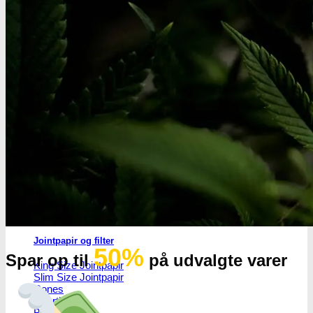
Headshop
Headshop
Jointpapir og filter
50%
Spar op til
på udvalgte varer
King Size Jointpapir
Slim Size Jointpapir
Cones
Filtertips
Blunt wraps