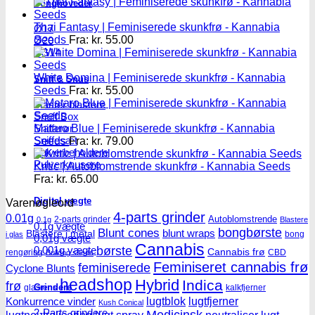
Bonghoveder
Thai Fantasy | Feminiserede skunkfrø - Kannabia
Ø17
Seeds
Fra:
kr.
55.00
Ø20
SG14
White Domina | Feminiserede skunkfrø - Kannabia
Sniff & Snus
Seeds
Fra:
kr.
55.00
Master blastere
Snuff Box
Snifferør
Mataro Blue | Feminiserede skunkfrø - Kannabia
Sniffesæt
Seeds
Fra:
kr.
79.00
Pulverbeholdere
Pulverknusere
Kritic | Autoblomstrende skunkfrø - Kannabia Seeds
Fra:
kr.
65.00
Digital vægte
Varenøgleord
4-parts grinder
0.01g
Autoblomstrende
2-parts grinder
0.1g
Blastere
0,1g vægte
Blunt cones
bongbørste
blunt wraps
Blastere i metal
bong
i glas
0,01g vægte
Cannabis
0,001g vægte
børste
Cannabis frø
rengøring
CBD
Bulldog seeds
Feminiseret cannabis frø
feminiserede
Cyclone Blunts
headshop
Hybrid
Indica
frø
Grindere
glasrens
kalkfjerner
lugtblok
lugtfjerner
Konkurrence vinder
Kush Conical
2-Parts grindere