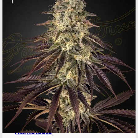
Oplev ALLe vores
brands lige her
Gå til brands
Narkotests
Narkotests