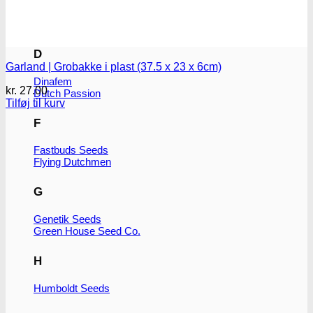
CBD Botanics
CBD Crew
CBD Seeds
D
Garland | Grobakke i plast (37.5 x 23 x 6cm)
Dinafem
kr.
27.00
Dutch Passion
Tilføj til kurv
F
Fastbuds Seeds
Flying Dutchmen
G
Genetik Seeds
Green House Seed Co.
H
Humboldt Seeds