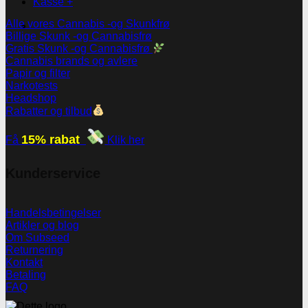
Kasse
+
Alle vores Cannabis -og Skunkfrø
Billige Skunk -og Cannabisfrø
Gratis Skunk -og Cannabisfrø
Cannabis brands og avlere
Papir og filter
Narkotests
Headshop
Rabatter og tilbud
15% rabat
Få
Klik her
Kunderservice
Handelsbetingelser
Artikler og blog
Om Subseed
Returnering
Kontakt
Betaling
FAQ