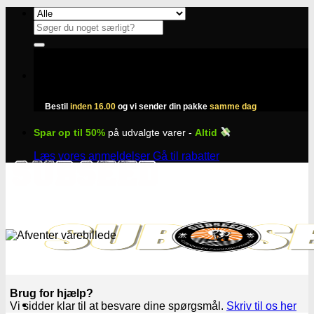
Fortsæt
til
Søg
indhold
efter:
Bestil
inden 16.00
og vi sender din pakke
samme dag
Spar op til 50%
på udvalgte varer -
Altid
Læs vores anmeldelser
Gå til rabatter
Brug for hjælp?
Vi sidder klar til at besvare dine spørgsmål.
Skriv til os her