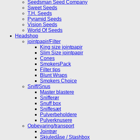
Seedsman Seed Company
Sweet Seeds
T.H. Seeds
Pyramid Seeds
Vision Seeds
World Of Seeds
Headshop
jointpapir/Filter
King size jointpapir
Slim Size jointpapir
Cones
SmokersPack
Filter tips
Blunt Wraps
Smokers Choice
Sniff/Snus
Master blastere
Snifferør
Snuff box
Sniffesæt
Pulverbeholdere
Pulverknusere
Opbevaring/transport
Jointrør
Skjuledåse / Stashbox