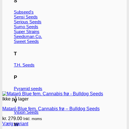
S
Subseed's
Sensi Seeds
Serious Seeds
Sumo Seeds
Super Strains
Seedsman Co.
Sweet Seeds
T
T.H. Seeds
P
Pyramid seeds
Ikke på lager
V
Mataró Blue fem. Cannabis frø – Bulldog Seeds
Vision Seeds
kr.
279.00
Inkl. moms
Vælg variant
W
Dette