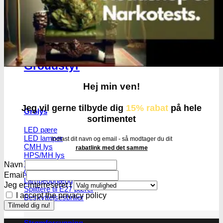
Groudstyr
Groudstyr
Hej min ven!
Jeg vil gerne tilbyde dig
15% rabat
på hele
Grolys
sortimentet
LED pære
LED lamper
Indtast dit navn og email - så modtager du dit
CMH lys
rabatlink med det samme
HPS/MH lys
T5 lamper | Plantedyrkning
Navn
Grønt lys - Plante neutralt
Email
Lampeophæng
Jeg er interreseret i
Splittere til E27 pærer
I accept the privacy policy
Beskyttelsesbriller
Strømforsygning