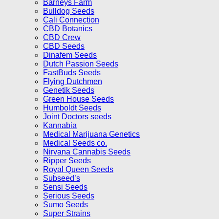
Barneys Farm
Bulldog Seeds
Cali Connection
CBD Botanics
CBD Crew
CBD Seeds
Dinafem Seeds
Dutch Passion Seeds
FastBuds Seeds
Flying Dutchmen
Genetik Seeds
Green House Seeds
Humboldt Seeds
Joint Doctors seeds
Kannabia
Medical Marijuana Genetics
Medical Seeds co.
Nirvana Cannabis Seeds
Ripper Seeds
Royal Queen Seeds
Subseed’s
Sensi Seeds
Serious Seeds
Sumo Seeds
Super Strains