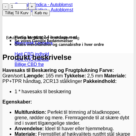
Cannabis Indica - Autoblomst
Herbgarden
Cannabis Sativa - Autoblomst
|
Tilføj Til Kurv
Køb nu
Trimmersaks
antal
Hurtig levering 2-4 hverdage med
Bestil inden
kl. 16.00
og vi afsender i dag
Se vores Google bedømmelser
Medicinsk Cannabis
Gratis merchandise og cannabisfrø i hver ordre
Højt CBD indhold
Produkt beskrivelse
Højt THC indhold
Billige CBD frø
Havesaks til Beskæring og Frugtplukning
Farve:
Grøn/sort
Længde:
165 mm
Tykkelse:
2,5 mm
Materiale:
PP+TPR håndtag, 2CR13 stålklinger
Pakkeindhold:
1 * havesaks til beskæring
Egenskaber:
Multifunktion:
Perfekt til trimning af bladknopper,
grene, rødder og mere. Fremragende til at skære dybt
ind i svært tilgængelige steder.
Anvendelse:
Ideel til haver eller hjemmebrug.
Materiale:
Fremstillet af højkvalitets rustfrit stål skarpe