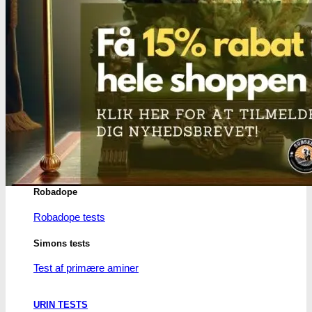
MCPP test
Opiater
Opiater renhedstest
THC/Cannabinoider
THC test
Cannabinoider test
Robadope
Robadope tests
Simons tests
Test af primære aminer
URIN TESTS