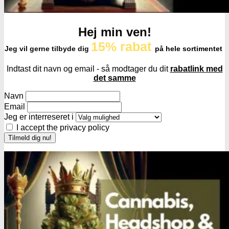
Hej min ven!
15% rabat
Jeg vil gerne tilbyde dig
på hele sortimentet
Indtast dit navn og email - så modtager du dit
rabatlink med
det samme
Navn
Email
Jeg er interreseret i
I accept the privacy policy
Få cannabis frø for hver
200DKK handlet i
headshoppen
Gå til headshoppen