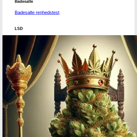
Badesalte
Badesalte renhedstest
LSD
LSD renhedstest
Benzodiazepiner
Benzoer renhedstest
GHB/Hætter
GHB/Hætter renhedstest
Ketamin
Ketamin renhedstest
MCPP