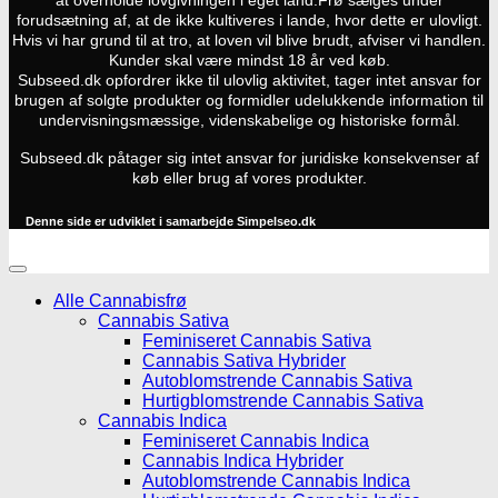
at overholde lovgivningen i eget land.
Frø sælges under
forudsætning af, at de ikke kultiveres i lande, hvor dette er ulovligt.
Hvis vi har grund til at tro, at loven vil blive brudt, afviser vi handlen.
Kunder skal være mindst 18 år ved køb.
Subseed.dk opfordrer ikke til ulovlig aktivitet, tager intet ansvar for
brugen af solgte produkter og formidler udelukkende information til
undervisningsmæssige, videnskabelige og historiske formål.
Subseed.dk påtager sig intet ansvar for juridiske konsekvenser af
køb eller brug af vores produkter.
Denne side er udviklet i samarbejde
Simpelseo.dk
Alle Cannabisfrø
Cannabis Sativa
Feminiseret Cannabis Sativa
Cannabis Sativa Hybrider
Autoblomstrende Cannabis Sativa
Hurtigblomstrende Cannabis Sativa
Cannabis Indica
Feminiseret Cannabis Indica
Cannabis Indica Hybrider
Autoblomstrende Cannabis Indica