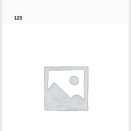
123
00 Seeds
710 Genetics
A
Ace Seeds
Advanced Seeds
Atlas Seeds
Azure CBD Co.
B
Barney´s Farm
Bulldog Seeds
C
Cali Connection