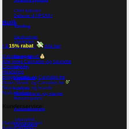
CMH ballaster
Ballaster til HPS/MH
Butik
Vanding
Vandpumper
Vandtanke
15% rabat
Få
Klik her
Rabatter og tilbud
Gødning
Alle vores Cannabis -og Skunkfrø
Groudstyr
Biobizz
Headshop
Billige Skunk -og Cannabis frø
Ventilation
Gratis Skunk -og Cannabis frø
Skunk avlere- og brands
Blæsere
Narkotikatests
Ventilationsrør -og slanger
Blæseregulator
Kunderservice
Automatisering
Tidskontrol
Handelsbetingelser
Klimakontrol
Artikler og blog