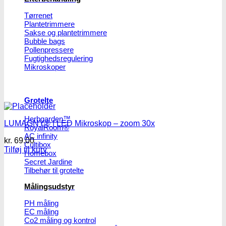
Tørrenet
Plantetrimmere
Sakse og plantetrimmere
Bubble bags
Pollenpressere
Fugtighedsregulering
Mikroskoper
Grotelte
Herbgarden™
LUMAGNY® | LED Mikroskop – zoom 30x
RoyalRoom®
AC infinity
kr.
69.00
Cultibox
Tilføj til kurv
Homebox
Secret Jardine
Tilbehør til grotelte
Målingsudstyr
PH måling
EC måling
Co2 måling og kontrol