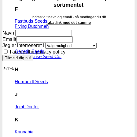
sortimentet
F
Indtast dit navn og email - så modtager du dit
Fastbuds Seeds
rabatlink med det samme
Flying Dutchmen
Navn
G
Email
Jeg er interreseret i
Genetik Seeds
I accept the privacy policy
Green House Seed Co.
-51%
H
Humboldt Seeds
J
Joint Doctor
K
Kannabia