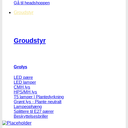
Gå til headshoppen
Groudstyr
Groudstyr
Grolys
LED pære
LED lamper
CMH lys
HPS/MH lys
T5 lamper | Plantedyrkning
Grønt lys - Plante neutralt
Lampeophæng
Splittere til E27 pærer
Beskyttelsesbriller