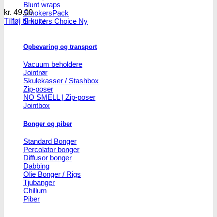
Blunt wraps
kr.
49.00
SmokersPack
Tilføj til kurv
Smokers Choice
Opbevaring og transport
Vacuum beholdere
Jointrør
Skulekasser / Stashbox
Zip-poser
NO SMELL | Zip-poser
Jointbox
Bonger og piber
Standard Bonger
Percolator bonger
Diffusor bonger
Dabbing
Olie Bonger / Rigs
Tjubanger
Chillum
Piber