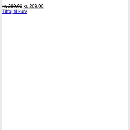
Den
Den
kr.
289.00
kr.
209.00
oprindelige
aktuelle
Tilføj til kurv
pris
pris
var:
er:
kr. 289.00.
kr. 209.00.