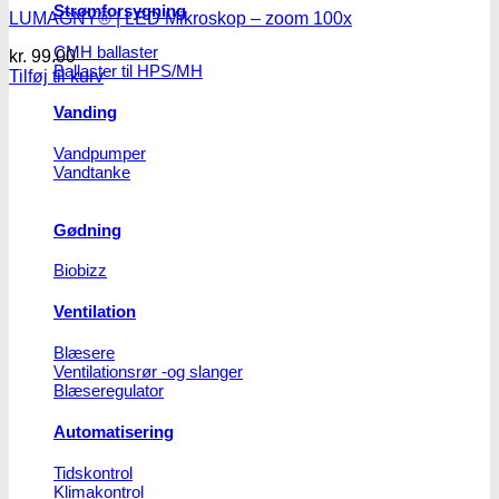
Strømforsygning
LUMAGNY® | LED Mikroskop – zoom 100x
CMH ballaster
kr.
99.00
Ballaster til HPS/MH
Tilføj til kurv
Vanding
Vandpumper
Vandtanke
Gødning
Biobizz
Ventilation
Blæsere
Ventilationsrør -og slanger
Blæseregulator
Automatisering
Tidskontrol
Klimakontrol