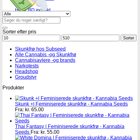
Højt CBD indhold
Se alle tilbud her
Højt THC indhold
Søg
Billige CBD frø
efter:
Sorter efter pris
Mindstepris
Maks.
Sorter
pris
Skunkfrø hos Subseed
Alle Cannabis -og Skunkfrø
Cannabisavlere -og brands
Narkotests
Headshop
Groudstyr
Produkter
Skunk +| Feminiserede skunkfrø - Kannabia Seeds
Fra:
kr.
65.00
Thai Fantasy | Feminiserede skunkfrø - Kannabia
Seeds
Fra:
kr.
55.00