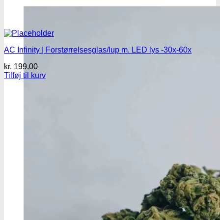
AC Infinity | Forstørrelsesglas/lup m. LED lys -30x-60x
kr.
199.00
Tilføj til kurv