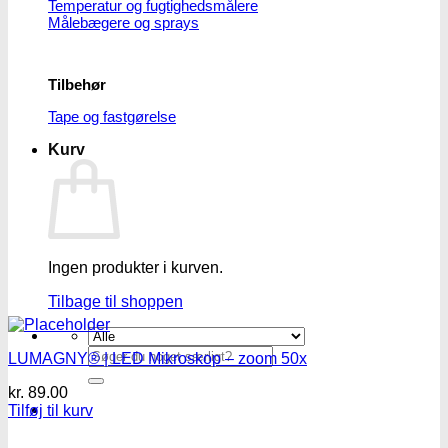
Temperatur og fugtighedsmålere
Målebægere og sprays
Tilbehør
Tape og fastgørelse
Kurv
Ingen produkter i kurven.
Tilbage til shoppen
Søg
LUMAGNY® | LED Mikroskop – zoom 50x
efter:
kr.
89.00
Tilføj til kurv