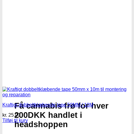
Få cannabis frø for hver
Kraftigt dobbeltklæbende tape 50MM / 10M
200DKK handlet i
kr.
25.00
Tilføj til kurv
headshoppen