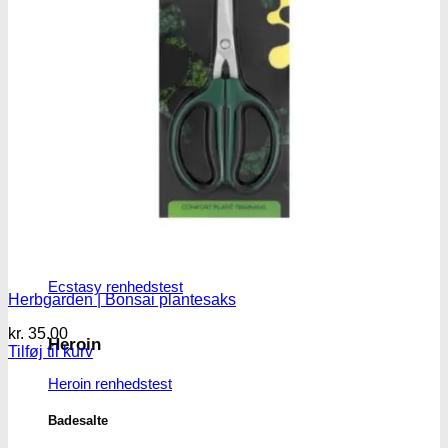
Kokain Tests
Kokain renhedhedstest
Crack renhedhedstest
Kokain blandingsmiddel test
MDMA
MDMA renhedstest
Ecstasy
Ecstasy renhedstest
Herbgarden | Bonsai plantesaks
kr.
35.00
Heroin
Tilføj til kurv
Heroin renhedstest
Badesalte