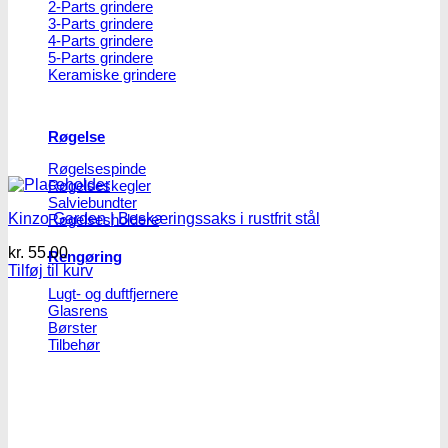
2-Parts grindere
3-Parts grindere
4-Parts grindere
5-Parts grindere
Keramiske grindere
Røgelse
Røgelsespinde
Røgelseskegler
Salviebundter
Kinzo Garden | Beskæringssaks i rustfrit stål
Røgelsesholdere
kr.
55.00
Rengøring
Tilføj til kurv
Lugt- og duftfjernere
Glasrens
Børster
Tilbehør