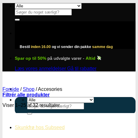
Fortsæt
til
Søg
indhold
efter:
Bestil
inden 16.00
og vi sender din pakke
samme dag
Spar op til 50%
på udvalgte varer -
Altid
Læs vores anmeldelser
Gå til rabatter
Forside
/
Shop
/
Accesories
Filtrér alle produkter
Viser 1–25 af 32 resultater
Søg
efter:
Skunkfrø hos Subseed