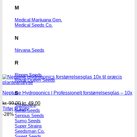
M
Medical Marijuana Gen.
Medical Seeds Co.
N
Nirvana Seeds
R
Ripper Seeds
Royal Queen Seeds
S
Neptune Hydroponics | Professionelt forstørrelsesglas – 10x
Den
Den
kr.
99.00
kr.
49.00
Subseed's
oprindelige
aktuelle
Tilføj til kurv
Sensi Seeds
pris
pris
-28%
Serious Seeds
var:
er:
Sumo Seeds
kr. 99.00.
kr. 49.00.
Super Strains
Seedsman Co.
Sweet Seeds