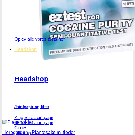
Oplev alle vores tests her
Headshop
Headshop
Jointpapir og filter
King Size Jointpapir
Slim Size Jointpapir
Cones
Herbgarden | Plantesaks m. fjeder
Filtertips