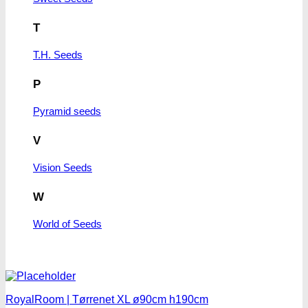
T
T.H. Seeds
P
Pyramid seeds
V
Vision Seeds
W
World of Seeds
RoyalRoom | Tørrenet XL ø90cm h190cm