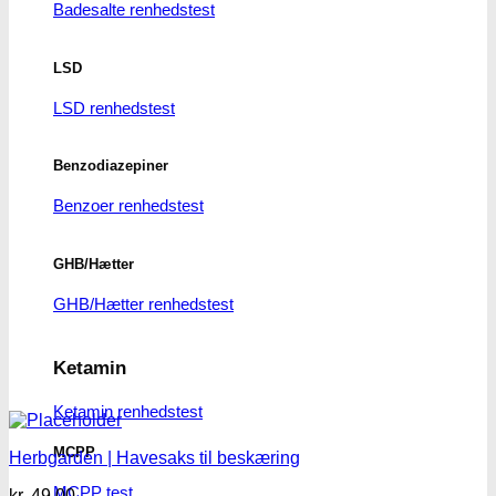
Badesalte renhedstest
LSD
LSD renhedstest
Benzodiazepiner
Benzoer renhedstest
GHB/Hætter
GHB/Hætter renhedstest
Ketamin
Ketamin renhedstest
MCPP
Herbgarden | Havesaks til beskæring
MCPP test
kr.
49.00