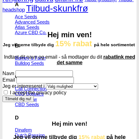
A
Tilbud-skunkfrø
headshop
Ace Seeds
Advanced Seeds
Atlas Seeds
Azure CBD Co.
Hej min ven!
15% rabat
Jeg vil gerne tilbyde dig
på hele sortimentet
B
Indtast dit navn og email - så modtager du dit
rabatlink med
Barney´s Farm
det samme
Bulldog Seeds
Navn
C
Email
Jeg er interreseret i
Cali Connection
I accept the privacy policy
CBD Botanics
CBD Crew
CBD Seeds
D
Hej min ven!
Dinafem
Dutch Passion
Jeg vil gerne tilbyde dig
15% rabat
på hele