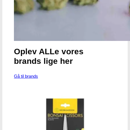
Oplev ALLe vores
brands lige her
Gå til brands
Narkotests
Narkotests