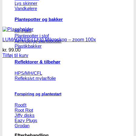
Lys skinner
Vandkølere
Plantepotter og bakker
Air-Pot®
Plantepotter i stof
LUMAGNY® | LED Mikroskop – zoom 100x
Almindelige plantepotter
Plastikbakker
kr.
99.00
Tilføj til kurv
Reflektorer & tilbehør
HPS/MH/CFL
Refleksivt mylar/folie
Forspiring og plantestart
Root!t
Root Riot
Jiffy disks
Eazy Plugs
Grodan
Efterbehandling