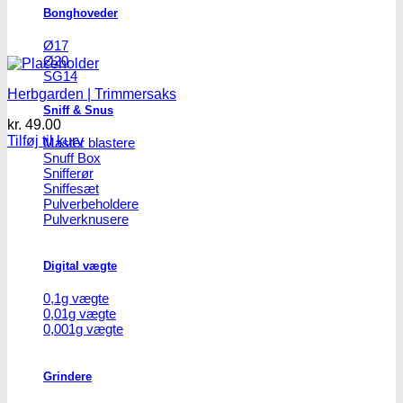
Bonghoveder
Ø17
Ø20
SG14
Herbgarden | Trimmersaks
Sniff & Snus
kr.
49.00
Tilføj til kurv
Master blastere
Snuff Box
Snifferør
Sniffesæt
Pulverbeholdere
Pulverknusere
Digital vægte
0,1g vægte
0,01g vægte
0,001g vægte
Grindere