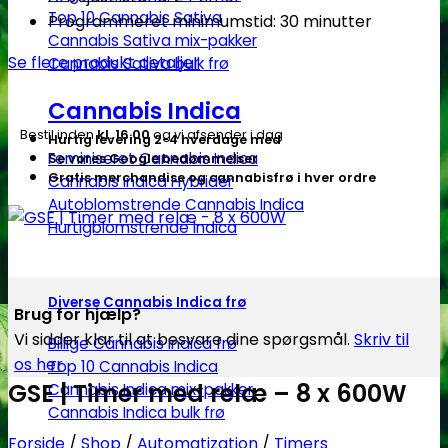
Top 10 Cannabis Sativa
Programmeret minimumstid: 30 minutter
Cannabis Sativa mix-pakker
Se flere produkt detaljer
Cannabis Sativa bulk frø
Cannabis Indica
Bestil inden
kl. 16.00
og vi afsender i dag
Hurtig levering 2-4 hverdage med
Feminiseret Cannabis Indica
Se vores Google bedømmelser
Gratis merchandise og cannabisfrø i hver ordre
Cannabis Indica Hybrider
Autoblomstrende Cannabis Indica
Hurtigblomstrende Indica
Diverse Cannabis Indica frø
Brug for hjælp?
Vi sidder klar til at besvare dine spørgsmål.
Skriv til
Billige Cannabis Indica frø
os her
Top 10 Cannabis Indica
GSE | Timer med relæ – 8 x 600W
Cannabis Indica mix-pakker
Cannabis Indica bulk frø
Forside
/
Shop
/
Automatization
/
Timers