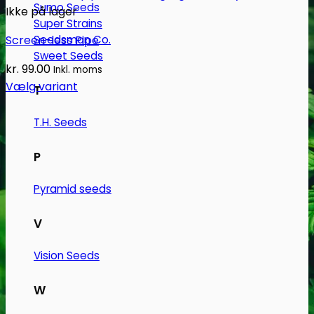
Sumo Seeds
Ikke på lager
Super Strains
Screen-less Pipe
Seedsman Co.
Sweet Seeds
kr.
99.00
Inkl. moms
Vælg variant
T
Dette
vare
T.H. Seeds
har
flere
P
varianter.
Pyramid seeds
Mulighederne
kan
V
vælges
på
Vision Seeds
varesiden
W