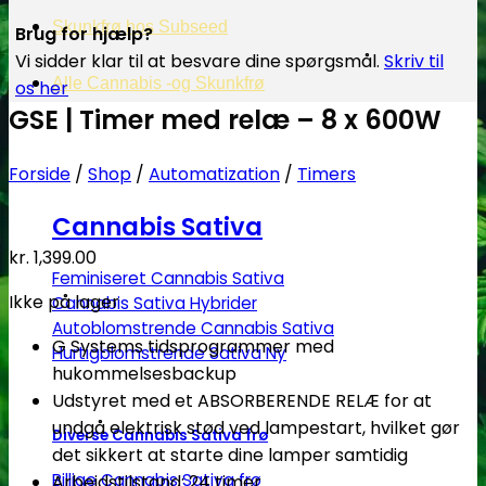
Skunkfrø hos Subseed
Brug for hjælp?
Vi sidder klar til at besvare dine spørgsmål.
Skriv til
Alle Cannabis -og Skunkfrø
os her
GSE | Timer med relæ – 8 x 600W
Forside
/
Shop
/
Automatization
/
Timers
Cannabis Sativa
kr.
1,399.00
Feminiseret Cannabis Sativa
Ikke på lager
Cannabis Sativa Hybrider
Autoblomstrende Cannabis Sativa
G Systems tidsprogrammer med
Hurtigblomstrende Sativa
hukommelsesbackup
Udstyret med et ABSORBERENDE RELÆ for at
undgå elektrisk stød ved lampestart, hvilket gør
Diverse Cannabis Sativa frø
det sikkert at starte dine lamper samtidig
Billige Cannabis Sativa frø
Arbejdstilstand: 24 timer