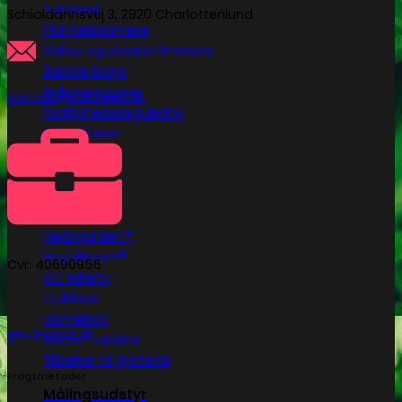
Tørrenet
Schioldannsvej 3, 2920 Charlottenlund
Plantetrimmere
Sakse og plantetrimmere
Bubble bags
Pollenpressere
Kontakt@subseed.dk
Fugtighedsregulering
Mikroskoper
Grotelte
Herbgarden™
RoyalRoom®
Cvr: 40690956
AC infinity
Cultibox
Homebox
@subseed.dk
Secret Jardine
Tilbehør til grotelte
Fragtmetoder
Målingsudstyr