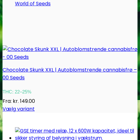
World of Seeds
Chocolate Skunk XXL | Autoblomstrende cannabisfrø –
00 Seeds
THC: 22–25%
Fra:
kr.
149.00
Vælg variant
Dette
vare
har
flere