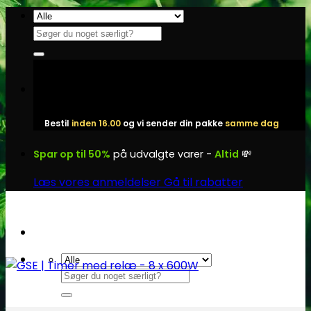
Fortsæt
til
Søg
indhold
efter:
Bestil
inden 16.00
og vi sender din pakke
samme dag
Spar op til 50%
på udvalgte varer -
Altid
💸
Læs vores anmeldelser
Gå til rabatter
Søg
efter: