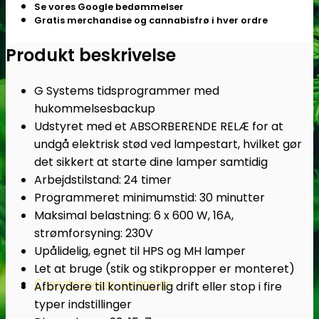
Se vores Google bedømmelser
Gratis merchandise og cannabisfrø i hver ordre
Produkt beskrivelse
G Systems tidsprogrammer med
hukommelsesbackup
Udstyret med et ABSORBERENDE RELÆ for at
undgå elektrisk stød ved lampestart, hvilket gør
det sikkert at starte dine lamper samtidig
Arbejdstilstand: 24 timer
Programmeret minimumstid: 30 minutter
Maksimal belastning: 6 x 600 W, 16A,
strømforsyning: 230V
Upålidelig, egnet til HPS og MH lamper
Let at bruge (stik og stikpropper er monteret)
Cannabisavlere -og brands
Afbrydere til kontinuerlig drift eller stop i fire
typer indstillinger