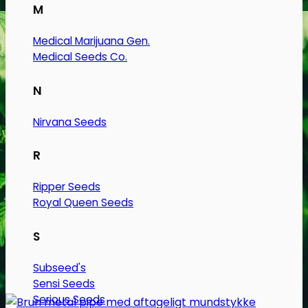
vare
M
har
flere
Medical Marijuana Gen.
varianter.
Medical Seeds Co.
Mulighederne
kan
N
vælges
Nirvana Seeds
på
varesiden
R
Ripper Seeds
Royal Queen Seeds
S
Subseed's
Sensi Seeds
Serious Seeds