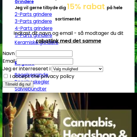
Grindere
15% rabat
Jeg vil gerne tilbyde dig
på hele
2-Parts grindere
sortimentet
3-Parts grindere
4-Parts grindere
Indtast dit navn og email - så modtager du dit
5-Parts grindere
rabatlink med det samme
Keramiske grindere
Navn
Email
Røgelse
Jeg er interreseret i
Røgelsespinde
I accept the privacy policy
Røgelseskegler
Salviebundter
Røgelsesholdere
Rengøring
Lugt- og duftfjernere
Glasrens
Børster