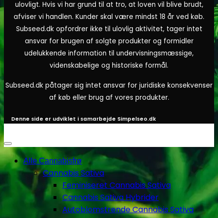
ulovligt. Hvis vi har grund til at tro, at loven vil blive brudt,
afviser vi handlen. Kunder skal være mindst 18 år ved køb.
Subseed.dk opfordrer ikke til ulovlig aktivitet, tager intet
ansvar for brugen af solgte produkter og formidler
udelukkende information til undervisningsmæssige,
videnskabelige og historiske formål.
Subseed.dk påtager sig intet ansvar for juridiske konsekvenser
af køb eller brug af vores produkter.
Denne side er udviklet i samarbejde
Simpelseo.dk
Alle Cannabisfrø
Cannabis Sativa
Feminiseret Cannabis Sativa
Cannabis Sativa Hybrider
Autoblomstrende Cannabis Sativa