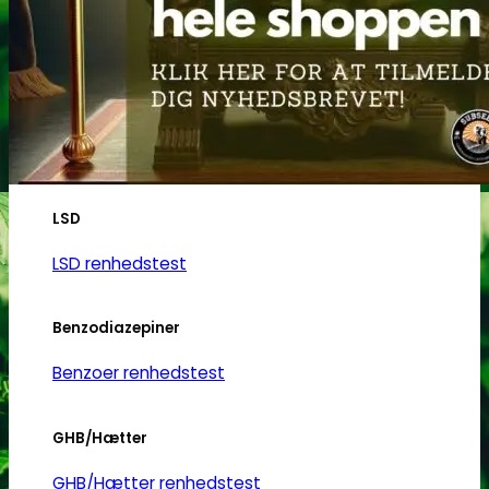
Heroin
Heroin renhedstest
Badesalte
Badesalte renhedstest
LSD
LSD renhedstest
Benzodiazepiner
Benzoer renhedstest
GHB/Hætter
GHB/Hætter renhedstest