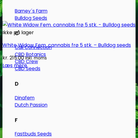
Barney´s Farm
Bulldog Seeds
Ikke på lager
C
White Widow Fem. cannabis frø 5 stk. – Bulldog seeds
Cali Connection
CBD Botanics
kr.
215.00
Inkl. moms
CBD Crew
Læs mere
CBD Seeds
D
Dinafem
Dutch Passion
F
Fastbuds Seeds