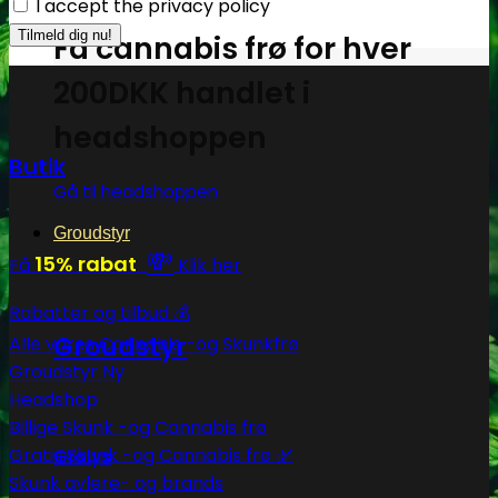
I accept the privacy policy
Få cannabis frø for hver
200DKK handlet i
headshoppen
Butik
Gå til headshoppen
Groudstyr
💸
15% rabat
Få
Klik her
Rabatter og tilbud 💰
Groudstyr
Alle vores Cannabis -og Skunkfrø
Groudstyr
Headshop
Billige Skunk -og Cannabis frø
Gratis Skunk -og Cannabis frø 🌿
Grolys
Skunk avlere- og brands