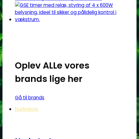
varianter.
Mulighederne
kan
vælges
på
varesiden
Oplev ALLe vores
brands lige her
Gå til brands
Narkotests