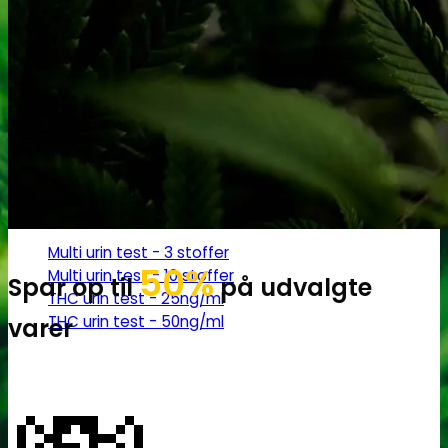
Robadope
Robadope tests
Simons tests
Test af primære aminer
URIN TESTS
Multi urin test - 3 stoffer
50%
Multi urin test - 10 stoffer
Spar op til
på udvalgte
THC urin test - 25ng/ml
THC urin test - 50ng/ml
varer