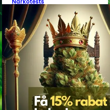
Narkotests
Kokain Tests
Kokain renhedhedstest
Crack renhedhedstest
Kokain blandingsmiddel test
MDMA
MDMA renhedstest
Ecstasy
Ecstasy renhedstest