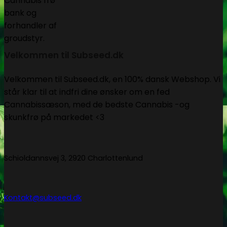
Velkommen til Subseed.dk
Velkommen til Subseed.dk, en 100% dansk Webshop. Vi
står klar til at indfri dine ønsker om en fed
Cannabissæson, med de bedste Cannabis -og
skunkfrø på markedet <3
Schioldannsvej 3, 2920 Charlottenlund
Kontakt@subseed.dk