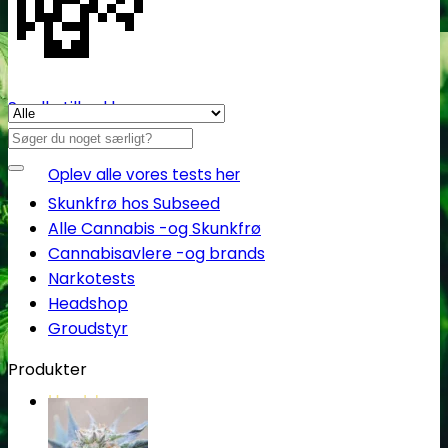
💸
Se alle tilbud her
Søg
efter:
Oplev alle vores tests her
Skunkfrø hos Subseed
Alle Cannabis -og Skunkfrø
Cannabisavlere -og brands
Narkotests
Headshop
Groudstyr
Produkter
Headshop