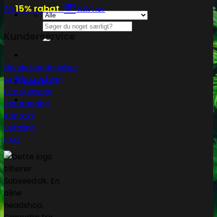
💸
15% rabat
Få
Klik her
Søg
Kunderservice
efter:
Handelsbetingelser
Artikler og blog
Kasse
+
Om Subseed
Returnering
Kontakt
Betaling
FAQ