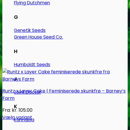
Flying Dutchmen
G
Genetik Seeds
Green House Seed Co.
H
Humboldt Seeds
J
Runtz x Layer Cake | Feminiserede skunkfrø – Barney’s
Joint Doctor
Farm
K
Fra:
kr.
105.00
Vælg variant
Kannabia
Dette