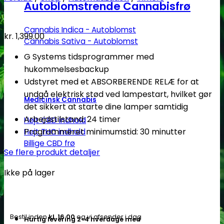
Autoblomstrende Cannabisfrø
Cannabis Indica - Autoblomst
kr.
1,399.00
Cannabis Sativa - Autoblomst
G Systems tidsprogrammer med
hukommelsesbackup
Udstyret med et ABSORBERENDE RELÆ for at
undgå elektrisk stød ved lampestart, hvilket gør
Medicinsk Cannabis
det sikkert at starte dine lamper samtidig
Arbejdstilstand: 24 timer
Højt CBD indhold
Programmeret minimumstid: 30 minutter
Højt THC indhold
Billige CBD frø
Se flere produkt detaljer
Ikke på lager
Bestil inden
kl. 16.00
og vi afsender i dag
Hurtig levering 2-4 hverdage med