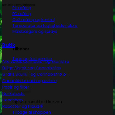
Betalingsmuligheder
PH måling
EC måling
Co2 måling og kontrol
Temperatur og fugtighedsmålere
Målebægere og sprays
Butik
Tilbehør
Tape og fastgørelse
Alle vores Cannabis -og Skunkfrø
Billige Skunk -og Cannabisfrø
Kurv
Gratis Skunk -og Cannabisfrø 🌿
Cannabis brands og avlere
Papir og filter
Narkotests
Headshop
Ingen produkter i kurven.
Rabatter og tilbud💰
Tilbage til shoppen