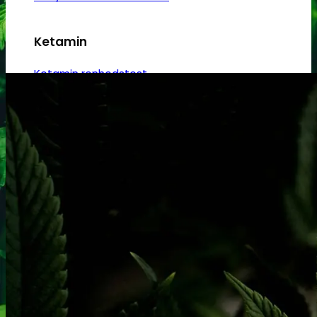
Ketamin
Ketamin renhedstest
MCPP
MCPP test
Opiater
Opiater renhedstest
THC/Cannabinoider
THC test
Cannabinoider test