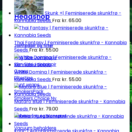
Skunk +| Feminiserede skunkfrø -
Headshop
Kannabia Seeds
Fra:
kr.
65.00
Thai Fantasy | Feminiserede skunkfrø - Kannabia
Jointpapir og filter
Seeds
Fra:
kr.
55.00
King Size Jointpapir
Slim Size Jointpapir
Cones
White Domina | Feminiserede skunkfrø -
Filtertips
Kannabia Seeds
Fra:
kr.
55.00
Blunt wraps
SmokersPack
Smokers Choice
Mataro Blue | Feminiserede skunkfrø - Kannabia
Seeds
Fra:
kr.
79.00
Opbevaring og transport
Vacuum beholdere
Kritic | Autoblomstrende skunkfrø - Kannabia