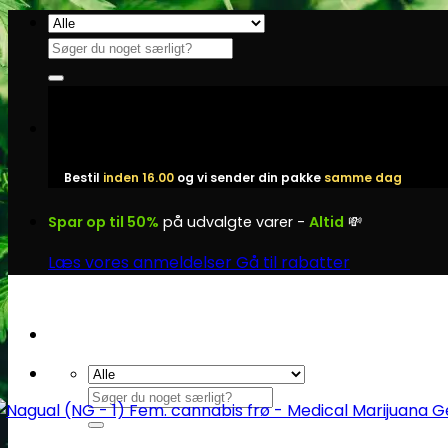
Fortsæt
til
Søg
indhold
efter:
Bestil
inden 16.00
og vi sender din pakke
samme dag
Spar op til 50%
på udvalgte varer -
Altid
💸
Læs vores anmeldelser
Gå til rabatter
Søg
efter: