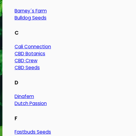
Barney´s Farm
Bulldog Seeds
C
Cali Connection
CBD Botanics
CBD Crew
CBD Seeds
D
Dinafem
Dutch Passion
F
Fastbuds Seeds