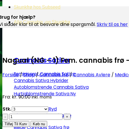
Skunkfrø hos Subseed
Brug for hjælp?
Alle Cannabis -og Skunkfrø
Vi sidder klar til at besvare dine spørgsmål.
Skriv til os her
Nagual (NG – 1) Fem. cannabis frø 
Cannabis Sativa
Feminiseret Cannabis Sativa
Forside
/
Shop
/
Cannabis frø
/
Cannabis Avlere
/
Medic
Cannabis Sativa Hybrider
Autoblomstrende Cannabis Sativa
Hurtigblomstrende Sativa
Fra:
kr.
90.00
Inkl. moms
Stk.
Ryd
Diverse Cannabis Sativa frø
Nagual
(NG
Tilføj Til Kurv
Køb nu
Billige Cannabis Sativa frø