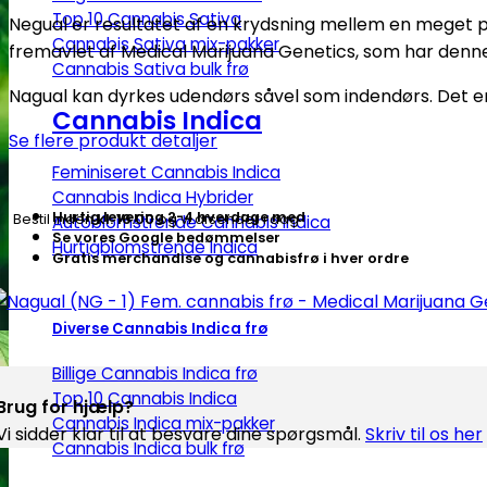
-
Top 10 Cannabis Sativa
Negual er resultatet af en krydsning mellem en meget p
1)
Cannabis Sativa mix-pakker
fremavlet af Medical Marijuana Genetics, som har denne
Fem.
Cannabis Sativa bulk frø
cannabis
Nagual kan dyrkes udendørs såvel som indendørs. Det er
frø
Cannabis Indica
Se flere produkt detaljer
-
Medical
Feminiseret Cannabis Indica
Marijuana
Cannabis Indica Hybrider
Hurtig levering 2-4 hverdage med
Bestil inden
kl. 16.00
og vi afsender i dag
Autoblomstrende Cannabis Indica
Genetics
Se vores Google bedømmelser
Hurtigblomstrende Indica
antal
Gratis merchandise og cannabisfrø i hver ordre
Diverse Cannabis Indica frø
Billige Cannabis Indica frø
Top 10 Cannabis Indica
Brug for hjælp?
Cannabis Indica mix-pakker
Vi sidder klar til at besvare dine spørgsmål.
Skriv til os her
Cannabis Indica bulk frø