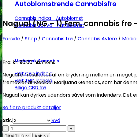
Autoblomstrende Cannabisfrø
Cannabis Indica - Autoblomst
Nagual (NG – 1) Fem. cannabis frø 
Cannabis Sativa - Autoblomst
Forside
/
Shop
/
Cannabis frø
/
Cannabis Avlere
/
Medic
Medicinsk Cannabis
Fra:
kr.
90.00
Inkl. moms
Højt CBD indhold
Negual er resultatet af en krydsning mellem en meget p
Højt THC indhold
fremavlet af Medical Marijuana Genetics, som har denne
Billige CBD frø
Nagual kan dyrkes udendørs såvel som indendørs. Det er
Se flere produkt detaljer
Stk.
Ryd
Nagual
(NG
Tilføj Til Kurv
Køb nu