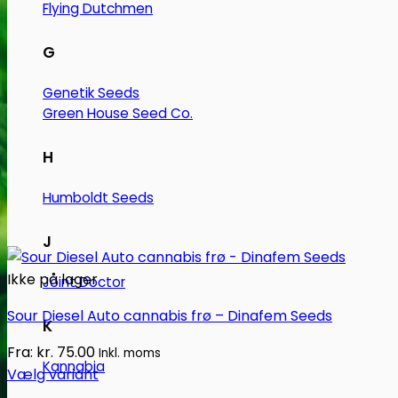
Flying Dutchmen
G
Genetik Seeds
Green House Seed Co.
H
Humboldt Seeds
J
Ikke på lager
Joint Doctor
Sour Diesel Auto cannabis frø – Dinafem Seeds
K
Fra:
kr.
75.00
Inkl. moms
Kannabia
Vælg variant
Dette