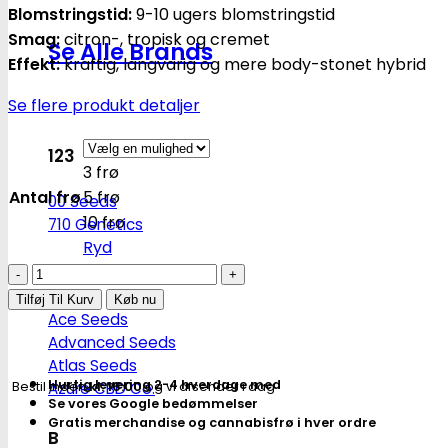
Blomstringstid:
9-10 ugers blomstringstid
Smag:
citron-, tropisk og cremet
Se Alle Brands
Effekt:
kraftig, langvarig og mere body-stonet hybrid
Se flere produkt detaljer
123
3 frø
Antal frø
5 frø
00 Seeds
10 frø
710 Genetics
Ryd
Melonade
A
Runtz
Tilføj Til Kurv
Køb nu
Ace Seeds
-
Advanced Seeds
feminiserede
Atlas Seeds
skunkfrø
Hurtig levering 2-4 hverdage med
Bestil inden
kl. 16.00
og vi afsender i dag
Azure CBD Co.
|
Se vores Google bedømmelser
Dutch
Gratis merchandise og cannabisfrø i hver ordre
B
Passion