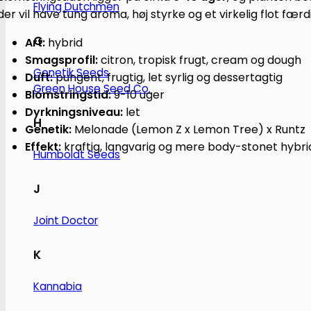
Flying Dutchmen
der vil have tung aroma, høj styrke og et virkelig flot fæ
G
Art:
hybrid
Smagsprofil:
citron, tropisk frugt, cream og dough
Genetik Seeds
Duft:
pungent, frugtig, let syrlig og dessertagtig
Green House Seed Co.
Blomstringstid:
9-10 uger
Dyrkningsniveau:
let
H
Genetik:
Melonade (Lemon Z x Lemon Tree) x Runtz
Effekt:
kraftig, langvarig og mere body-stonet hybri
Humboldt Seeds
J
Joint Doctor
K
Kannabia