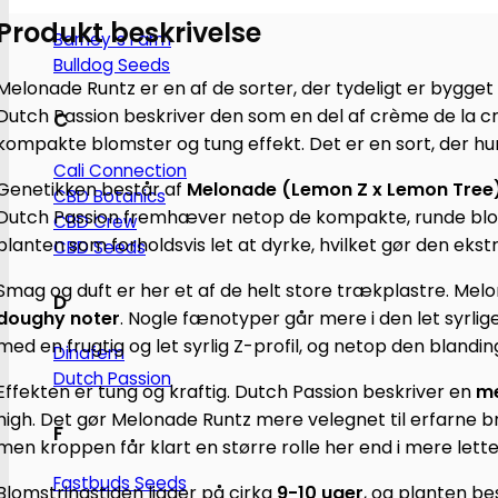
Produkt beskrivelse
antal
Barney´s Farm
Bulldog Seeds
Melonade Runtz er en af de sorter, der tydeligt er bygget
Dutch Passion beskriver den som en del af crème de la c
C
kompakte blomster og tung effekt. Det er en sort, der hurti
Cali Connection
Genetikken består af
Melonade (Lemon Z x Lemon Tree)
CBD Botanics
Dutch Passion fremhæver netop de kompakte, runde bloms
CBD Crew
planten som forholdsvis let at dyrke, hvilket gør den ek
CBD Seeds
Smag og duft er her et af de helt store trækplastre. Me
D
doughy noter
. Nogle fænotyper går mere i den let syrl
med en frugtig og let syrlig Z-profil, og netop den blandi
Dinafem
Dutch Passion
Effekten er tung og kraftig. Dutch Passion beskriver en
me
high. Det gør Melonade Runtz mere velegnet til erfarne brug
F
men kroppen får klart en større rolle her end i mere lett
Fastbuds Seeds
Blomstringstiden ligger på cirka
9-10 uger
, og planten be