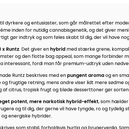
 til dyrkere og entusiaster, som går målrettet efter mode
rème inden for nutidig cannabisgenetik, og det giver me
gt gør indtryk og som føles skabt til dig, der vil have nog
 x Runtz
. Det giver en
hybrid
med stærke grene, kompakt 
ter og den flotte bag appeal, som mange forbinder med 
stra interessant, fordi man får premium-udtryk uden nød
lonade Runtz beskrives med en
pungent aroma
og en sma
ige og frugtige retning, mens andre viser lidt mere sød
ng af citrus, tropisk frugt og bløde desserttoner gør sor
get potent, mere narkotisk hybrid-effekt
, som hælder
ere og til dig, der gerne vil have tyngde, ro og tydelig st
e og energiske hybrider.
skrives som stabil, forholdsvis hurtig og brugervenlig. S