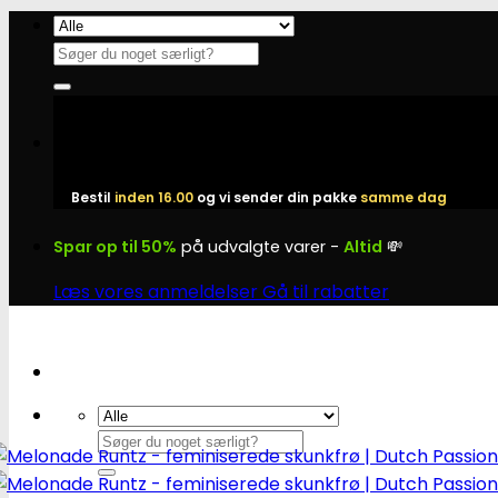
Fortsæt
til
Søg
indhold
efter:
Bestil
inden 16.00
og vi sender din pakke
samme dag
Spar op til 50%
på udvalgte varer -
Altid
💸
Læs vores anmeldelser
Gå til rabatter
Søg
efter: