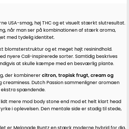
rne USA-smag, høj THC og et visuelt stærkt slutresultat.
ning, når man ser på kombinationen af stærk aroma,
et med tydelig identitet.
blomsterstruktur og et meget højt resinindhold.
nyere Cali-inspirerede sorter. Samtidig beskrives
vendigvis at skulle kæmpe med en besværlig plante.
g, der kombinerer
citron, tropisk frugt, cream og
me og creaminess. Dutch Passion sammenligner aromaen
ten ekstra spændende.
 lidt mere mod body stone end mod et helt klart head
yrke i oplevelsen. Den mentale side er stadig til stede,
amlet er Melonade Runtz en stærk moderne hybrid for dig,