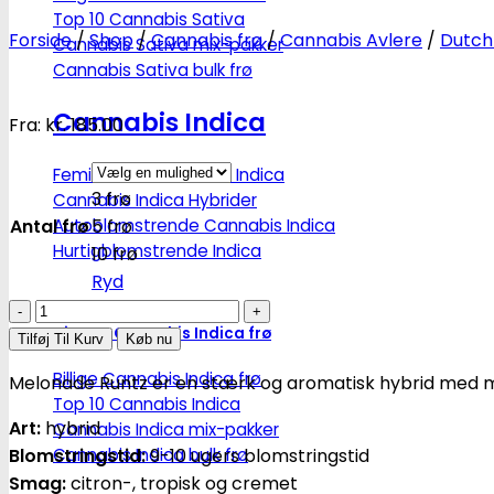
Top 10 Cannabis Sativa
Forside
/
Shop
/
Cannabis frø
/
Cannabis Avlere
/
Dutch
Cannabis Sativa mix-pakker
Cannabis Sativa bulk frø
Cannabis Indica
Fra:
kr.
185.00
Feminiseret Cannabis Indica
3 frø
Cannabis Indica Hybrider
Autoblomstrende Cannabis Indica
Antal frø
5 frø
Hurtigblomstrende Indica
10 frø
Ryd
Melonade
Diverse Cannabis Indica frø
Runtz
Tilføj Til Kurv
Køb nu
-
Billige Cannabis Indica frø
Melonade Runtz er en stærk og aromatisk hybrid med 
feminiserede
Top 10 Cannabis Indica
skunkfrø
Art:
hybrid
Cannabis Indica mix-pakker
|
Blomstringstid:
Cannabis Indica bulk frø
9-10 ugers blomstringstid
Dutch
Smag:
citron-, tropisk og cremet