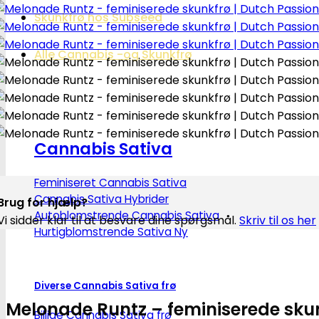
Skunkfrø hos Subseed
Alle Cannabis -og Skunkfrø
Cannabis Sativa
Feminiseret Cannabis Sativa
Cannabis Sativa Hybrider
Brug for hjælp?
Autoblomstrende Cannabis Sativa
Vi sidder klar til at besvare dine spørgsmål.
Skriv til os her
Hurtigblomstrende Sativa
Diverse Cannabis Sativa frø
Melonade Runtz – feminiserede skun
Billige Cannabis Sativa frø