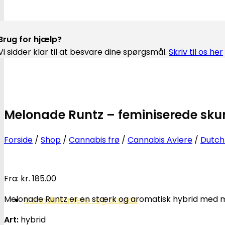
Brug for hjælp?
Vi sidder klar til at besvare dine spørgsmål.
Skriv til os her
Melonade Runtz – feminiserede skun
Forside
/
Shop
/
Cannabis frø
/
Cannabis Avlere
/
Dutch
Fra:
kr.
185.00
Melonade Runtz er en stærk og aromatisk hybrid med 
Cannabisavlere -og brands
Art:
hybrid