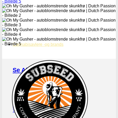
Cannabisavlere -og brands
Se Alle Brands
123
00 Seeds
710 Genetics