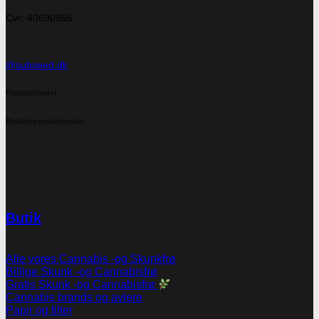
Cvr: 40690956
@subseed.dk
Fragtmetoder
Betalingsmuligheder
Butik
Alle vores Cannabis -og Skunkfrø
Billige Skunk -og Cannabisfrø
Gratis Skunk -og Cannabisfrø
Cannabis brands og avlere
Papir og filter