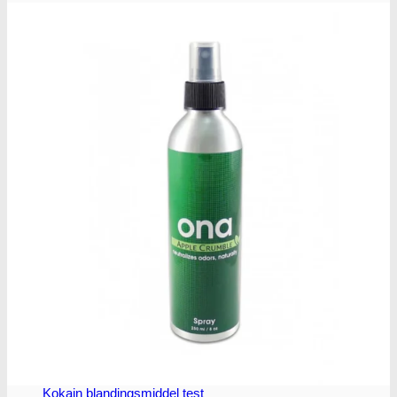
Oplev ALLe vores
brands lige her
Gå til brands
Narkotests
Narkotests
Kokain Tests
Kokain renhedhedstest
Crack renhedhedstest
Kokain blandingsmiddel test