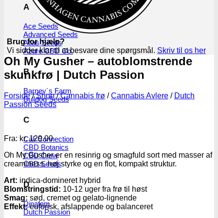
A
Ace Seeds
Advanced Seeds
Brug for hjælp?
Atlas Seeds
Vi sidder klar til at besvare dine spørgsmål.
Skriv til os her
Azure CBD Co.
Oh My Gusher – autoblomstrende
B
skunkfrø | Dutch Passion
Barney´s Farm
Forside
/
Shop
/
Cannabis frø
/
Cannabis Avlere
/
Dutch
Bulldog Seeds
Passion Seeds
C
Fra:
kr.
129.00
Cali Connection
CBD Botanics
Oh My Gusher er en resinrig og smagfuld sort med masser af
CBD Crew
CBD Seeds
creaminess, høj styrke og en flot, kompakt struktur.
Art:
indica-domineret hybrid
D
Blomstringstid:
10-12 uger fra frø til høst
Smag:
sød, cremet og gelato-lignende
Dinafem
Effekt:
euforisk, afslappende og balanceret
Dutch Passion