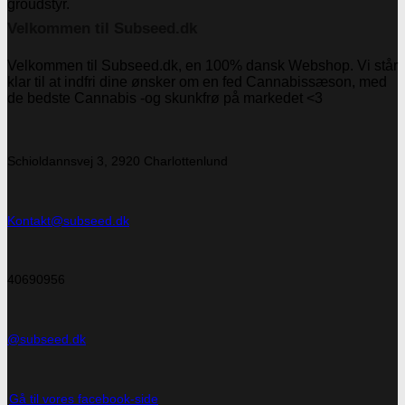
Velkommen til Subseed.dk
Velkommen til Subseed.dk, en 100% dansk Webshop. Vi står
klar til at indfri dine ønsker om en fed Cannabissæson, med
de bedste Cannabis -og skunkfrø på markedet <3
Schioldannsvej 3, 2920 Charlottenlund
Kontakt@subseed.dk
40690956
@subseed.dk
Gå til vores facebook-side