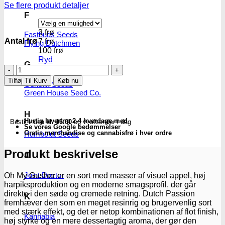
Se flere produkt detaljer
F
3 frø
Fastbuds Seeds
Antal frø
7 frø
Flying Dutchmen
100 frø
Ryd
G
Oh
My
Tilføj Til Kurv
Køb nu
Genetik Seeds
Gusher
Green House Seed Co.
-
autoblomstrende
skunkfrø
H
Hurtig levering 2-4 hverdage med
Bestil inden
kl. 16.00
og vi afsender i dag
|
Se vores Google bedømmelser
Dutch
Gratis merchandise og cannabisfrø i hver ordre
Humboldt Seeds
Passion
antal
Produkt beskrivelse
J
Joint Doctor
Oh My Gusher er en sort med masser af visuel appel, høj
harpiksproduktion og en moderne smagsprofil, der går
direkte i den søde og cremede retning. Dutch Passion
K
fremhæver den som en meget resinrig og brugervenlig sort
med stærk effekt, og det er netop kombinationen af flot finish,
Kannabia
høj styrke og en mere dessertagtig aroma, der gør den