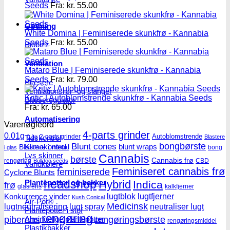
Seeds
Fra:
kr.
55.00
Gødning
White Domina | Feminiserede skunkfrø - Kannabia
Seeds
Fra:
kr.
55.00
Biobizz
Ventilation
Mataro Blue | Feminiserede skunkfrø - Kannabia
Seeds
Fra:
kr.
79.00
Blæsere
Ventilationsrør -og slanger
Kritic | Autoblomstrende skunkfrø - Kannabia Seeds
Blæseregulator
Fra:
kr.
65.00
Automatisering
Varenøgleord
4-parts grinder
0.01g
Autoblomstrende
2-parts grinder
Tidskontrol
0.1g
Blastere
Blunt cones
bongbørste
Klimakontrol
blunt wraps
Blastere i metal
bong
i glas
Lys skinner
Cannabis
børste
Cannabis frø
rengøring
CBD
Bulldog seeds
Vandkølere
Feminiseret cannabis frø
feminiserede
Cyclone Blunts
headshop
Hybrid
Plantepotter og bakker
Indica
frø
glasrens
kalkfjerner
lugtblok
lugtfjerner
Konkurrence vinder
Kush Conical
Air-Pot®
Medicinsk
lugtneutralisering
lugt spray
neutraliser lugt
Plantepotter i stof
rengøring
Almindelige plantepotter
piberens
rengøringsbørste
rengøringsmiddel
Plastikbakker