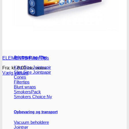
Headshop
Headshop
Jointpapir og filter
ELEMENTS Filter Tips
King Size Jointpapir
Fra:
kr.
8.00
Inkl. moms
Slim Size Jointpapir
Vælg variant
Cones
Dette
Filtertips
vare
Blunt wraps
har
SmokersPack
flere
Smokers Choice
varianter.
Mulighederne
kan
Opbevaring og transport
vælges
på
Vacuum beholdere
varesiden
Jointrør