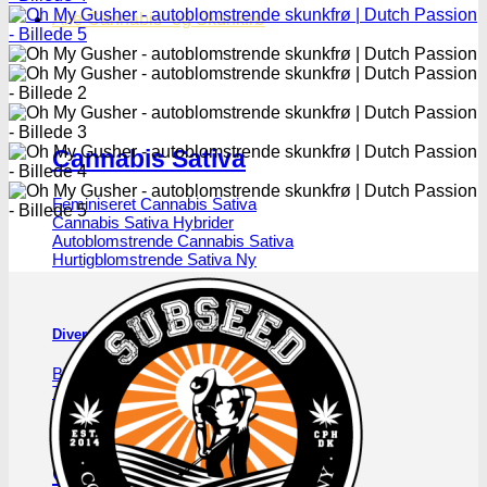
Alle Cannabis -og Skunkfrø
Cannabis Sativa
Feminiseret Cannabis Sativa
Cannabis Sativa Hybrider
Autoblomstrende Cannabis Sativa
Hurtigblomstrende Sativa
Diverse Cannabis Sativa frø
Billige Cannabis Sativa frø
Top 10 Cannabis Sativa
Cannabis Sativa mix-pakker
Cannabis Sativa bulk frø
Cannabis Indica