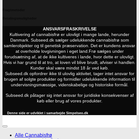
Fragtmetoder
Betalingsmuligheder
ANSVARSFRASKRIVELSE
Kultivering af cannabisfrø er ulovligt i mange lande, herunder
Danmark. Subseed.dk sælger udelukkende cannabisfrø som
samlerobjekter og til genetisk præservation. Det er kundens ansvar
at overholde lovgivningen i eget land.
Frø sælges under
forudsætning af, at de ikke kultiveres i lande, hvor dette er ulovligt.
Hvis vi har grund til at tro, at loven vil blive brudt, afviser vi handlen.
Kunder skal være mindst 18 år ved køb.
Subseed.dk opfordrer ikke til ulovlig aktivitet, tager intet ansvar for
brugen af solgte produkter og formidler udelukkende information til
undervisningsmæssige, videnskabelige og historiske formål.
Subseed.dk påtager sig intet ansvar for juridiske konsekvenser af
køb eller brug af vores produkter.
Denne side er udviklet i samarbejde
Simpelseo.dk
Alle Cannabisfrø