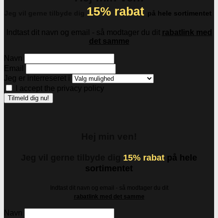
15% rabat
Jeg vil gerne tilbyde dig
på hele sortimentet
Indtast dit navn og email - så modtager du dit
rabatlink med
det samme
Navn
Email
Jeg er interreseret i
I accept the privacy policy
Hej min ven!
Jeg vil gerne tilbyde dig
15% rabat
på hele
sortimentet
Indtast dit navn og email - så modtager du dit
rabatlink med det samme
Navn