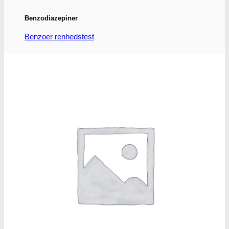
Benzodiazepiner
Benzoer renhedstest
GHB/Hætter
GHB/Hætter renhedstest
Ketamin
Ketamin renhedstest
MCPP
MCPP test
Opiater
Opiater renhedstest