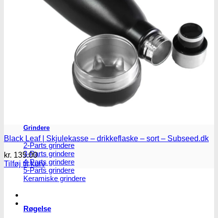
Master blastere
Snuff Box
Snifferør
Sniffesæt
Pulverbeholdere
Pulverknusere
Digital vægte
0,1g vægte
0,01g vægte
0,001g vægte
Grindere
Black Leaf | Skjulekasse – drikkeflaske – sort – Subseed.dk
2-Parts grindere
3-Parts grindere
kr.
135.00
4-Parts grindere
Tilføj til kurv
5-Parts grindere
Keramiske grindere
Røgelse