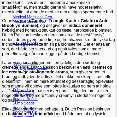
interessant. Hvis du er til moderne amerikanske
M
smagsprofiler, men stadig gerne vil have noget relativt
overskueligt at arbejde med, er den et rigtig spændende bud.
Medical Marijuana Gen.
Genetikken er
((Gusher: Triangle Kush x Gelato) x Auto
Medical Seeds Co.
Brooklyn Sunrise)
, og det giver en
indica-domineret
hybrid
med kompakt struktur og tætte, harpiksrige blomster.
N
Dutch Passion beskriver den som en af de mest “frosty”
sorter i deres nyere auto-linje og fremhæver især de tykke lag
Nirvana Seeds
trichomer og den flotte finish på blomsterne. Det er altså en
sort, der både ser stærk ud og også føles som et mere
R
premium valg, når man kigger på den færdige blomst.
I aroma og smag ligger profilen tydeligt i den søde og
Ripper Seeds
cremede ende. Dutch Passion beskriver en
sød, cremet og
Royal Queen Seeds
ice cream-/gelato-lignende aroma
, som giver sorten et
blødt og indbydende udtryk. Det er ikke en skarp citrus- eller
S
dieselprofil, men en mere afrundet og dessertagtig oplevelse,
som mange vil opleve som både luksuriøs og nem at holde
Subseed's
af. Den type smag passer især godt til dig, der foretrækker
Sensi Seeds
noget blødere og mere “candy-creamy” i stedet for noget råt
Serious Seeds
og gassy.
Sumo Seeds
Super Strains
Effekten er stærk, men behagelig. Dutch Passion beskriver
Seedsman Co.
en
balanceret hybrid-effekt
med både mental og fysisk
Sweet Seeds