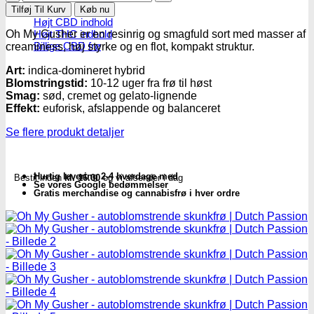
My
Tilføj Til Kurv
Køb nu
Gusher
Højt CBD indhold
-
Højt THC indhold
Oh My Gusher er en resinrig og smagfuld sort med masser af
autoblomstrende
Billige CBD frø
creaminess, høj styrke og en flot, kompakt struktur.
skunkfrø
|
Art:
indica-domineret hybrid
Dutch
Blomstringstid:
10-12 uger fra frø til høst
Passion
Smag:
sød, cremet og gelato-lignende
antal
Effekt:
euforisk, afslappende og balanceret
Se flere produkt detaljer
Hurtig levering 2-4 hverdage med
Bestil inden
kl. 16.00
og vi afsender i dag
Se vores Google bedømmelser
Gratis merchandise og cannabisfrø i hver ordre