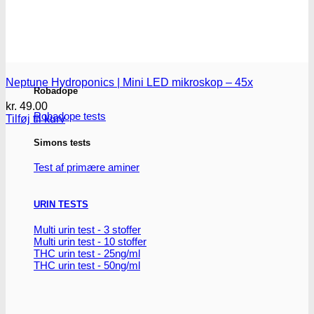
THC/Cannabinoider
THC test
Cannabinoider test
Neptune Hydroponics | Mini LED mikroskop – 45x
Robadope
kr.
49.00
Robadope tests
Tilføj til kurv
Simons tests
Test af primære aminer
URIN TESTS
Multi urin test - 3 stoffer
Multi urin test - 10 stoffer
THC urin test - 25ng/ml
THC urin test - 50ng/ml