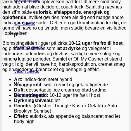
virkning, men hvor oplevelsen hælder lidt mere mod body
high uden at blive decideret couch-lock. Samtidig nævnes
T
den som både
euforisk, afslappende, energisk og
opløftende
, hvilket gør den mere alsidig end mange andre
indica-prægede sorter. Det er en god kombination for dig, der
T.H. Seeds
gerne vil have ro og tyngde, men stadig bevare en vis lethed
i oplevelsen.
P
Blomstringstiden ligger på cirka
10-12 uger fra frø til høst
,
Pyramid seeds
og planten beskrives som
let at dyrke
og velegnet til
indendørs, udendørs og drivhus, særligt i mere solrige og
mindre fugtige perioder. Samlet er Oh My Gusher et stærkt
V
valg til dig, der vil have høj harpiksproduktion, cremet smag
og en moderne, balanceret og behagelig effekt.
Vision Seeds
Art:
indica-domineret hybrid
W
Smagsprofil:
sød, cremet og gelato-lignende
Duft:
dessertagtig, ice cream og blød sødme
World of Seeds
Blomstringstid:
10-12 uger fra frø til høst
Dyrkningsniveau:
let
Genetik:
((Gusher: Triangle Kush x Gelato) x Auto
Brooklyn Sunrise)
Effekt:
euforisk, afslappende og balanceret med let
body high