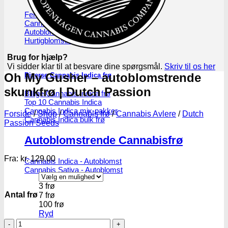
Feminiseret Cannabis Indica
Cannabis Indica Hybrider
Autoblomstrende Cannabis Indica
Hurtigblomstrende Indica
Brug for hjælp?
Vi sidder klar til at besvare dine spørgsmål.
Skriv til os her
Oh My Gusher – autoblomstrende
Diverse Cannabis Indica frø
skunkfrø | Dutch Passion
Billige Cannabis Indica frø
Top 10 Cannabis Indica
Cannabis Indica mix-pakker
Forside
/
Shop
/
Cannabis frø
/
Cannabis Avlere
/
Dutch
Cannabis Indica bulk frø
Passion Seeds
Autoblomstrende Cannabisfrø
Fra:
kr.
129.00
Cannabis Indica - Autoblomst
Cannabis Sativa - Autoblomst
3 frø
Antal frø
7 frø
100 frø
Ryd
Oh
Medicinsk Cannabis