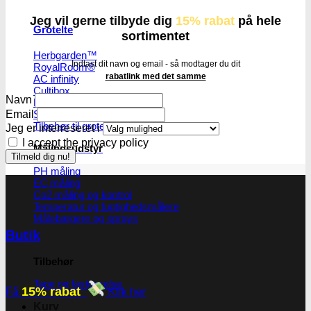
Jeg vil gerne tilbyde dig
15% rabat
på hele
Grotelte
sortimentet
Herbgarden™
Indtast dit navn og email - så modtager du dit
RoyalRoom®
rabatlink med det samme
AC infinity
Cultibox
Navn
Homebox
Email
Secret Jardine
Tilbehør til grotelte
Jeg er interreseret i
I accept the privacy policy
Målingsudstyr
PH måling
EC måling
Co2 måling og kontrol
Temperatur og fugtighedsmålere
Målebægere og sprays
Butik
Tilbehør
Tape og fastgørelse
15% rabat
Få
Klik her
Kurv