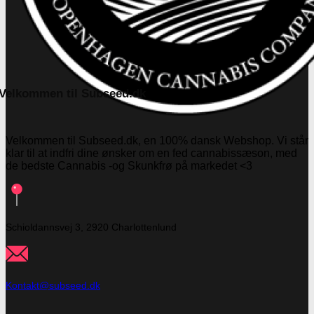
Velkommen til Subseed.dk
Velkommen til Subseed.dk, en 100% dansk Webshop. Vi står
klar til at indfri dine ønsker om en fed cannabissæson, med
de bedste Cannabis -og Skunkfrø på markedet <3
Schioldannsvej 3, 2920 Charlottenlund
Kontakt@subseed.dk