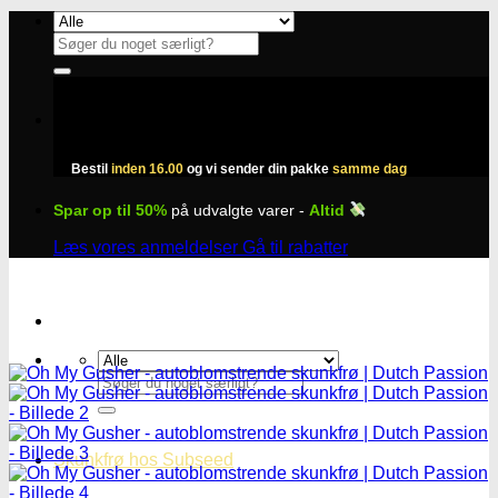
Fortsæt
til
Søg
indhold
efter:
Bestil
inden 16.00
og vi sender din pakke
samme dag
Spar op til 50%
på udvalgte varer -
Altid
Læs vores anmeldelser
Gå til rabatter
Søg
efter:
Skunkfrø hos Subseed