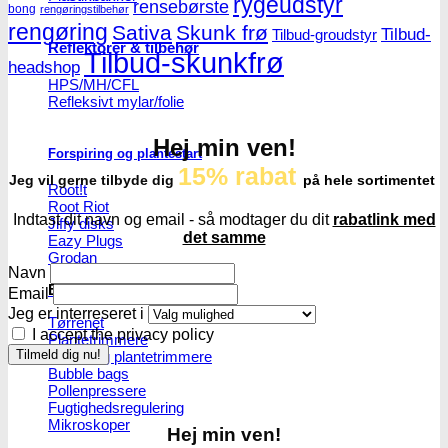
rygeudstyr
rensebørste
bong
rengøringstilbehør
rengøring
Sativa
Skunk frø
Tilbud-
Tilbud-groudstyr
Reflektorer & tilbehør
Tilbud-skunkfrø
headshop
HPS/MH/CFL
Refleksivt mylar/folie
Hej min ven!
Forspiring og plantestart
15% rabat
Jeg vil gerne tilbyde dig
på hele sortimentet
Root!t
Root Riot
Indtast dit navn og email - så modtager du dit
rabatlink med
Jiffy disks
det samme
Eazy Plugs
Grodan
Navn
Efterbehandling
Email
Jeg er interreseret i
Tørrenet
I accept the privacy policy
Plantetrimmere
Sakse og plantetrimmere
Bubble bags
Pollenpressere
Fugtighedsregulering
Mikroskoper
Hej min ven!