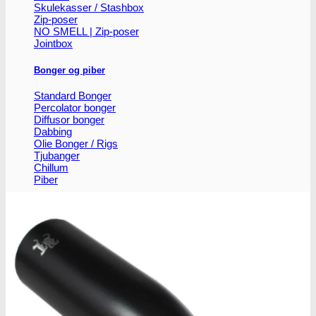
Skulekasser / Stashbox
Zip-poser
NO SMELL | Zip-poser
Jointbox
Bonger og piber
Standard Bonger
Percolator bonger
Diffusor bonger
Dabbing
Olie Bonger / Rigs
Tjubanger
Chillum
Piber
Bonghoveder
Ø17
Ø20
SG14
Sniff & Snus