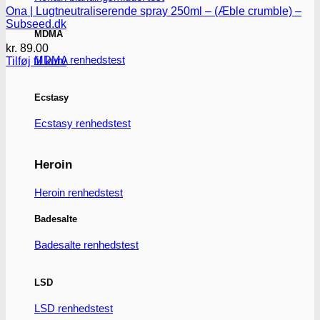
Ona | Lugtneutraliserende spray 250ml – (Æble crumble) –
Subseed.dk
MDMA
kr.
89.00
MDMA renhedstest
Tilføj til kurv
Ecstasy
Ecstasy renhedstest
Heroin
Heroin renhedstest
Badesalte
Badesalte renhedstest
LSD
LSD renhedstest