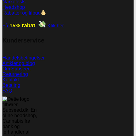
Narkotests
Headshop
Rabatter og tilbud
15% rabat
Få
Klik her
Kunderservice
Handelsbetingelser
Artikler og blog
Om Subseed
Returnering
Kontakt
Betaling
FAQ