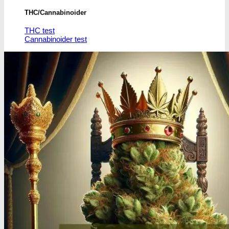
THC/Cannabinoider
THC test
Cannabinoider test
Robadope
Robadope tests
Simons tests
Test af primære aminer
URIN TESTS
Multi urin test - 3 stoffer
Multi urin test - 10 stoffer
THC urin test - 25ng/ml
THC urin test - 50ng/ml