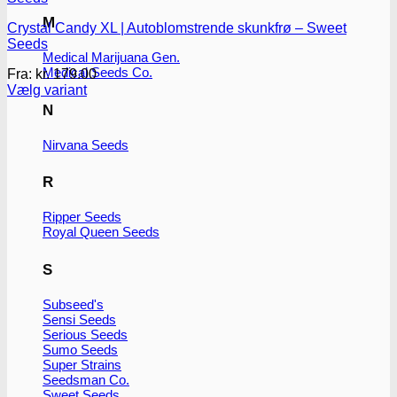
M
Crystal Candy XL | Autoblomstrende skunkfrø – Sweet
Seeds
Medical Marijuana Gen.
Medical Seeds Co.
Fra:
kr.
179.00
Vælg variant
Dette
N
vare
har
Nirvana Seeds
flere
varianter.
R
Mulighederne
kan
vælges
Ripper Seeds
Royal Queen Seeds
på
varesiden
S
Subseed's
Sensi Seeds
Serious Seeds
Sumo Seeds
Super Strains
Seedsman Co.
Sweet Seeds