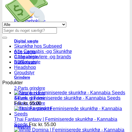
Master blastere
Snuff Box
Snifferør
Sniffesæt
Pulverbeholdere
Se alle tilbud her
Pulverknusere
Søg
efter:
Digital vægte
Skunkfrø hos Subseed
Alle Cannabis -og Skunkfrø
0,1g vægte
0,01g vægte
Cannabisavlere -og brands
0,001g vægte
Narkotests
Headshop
Groudstyr
Grindere
Produkter
2-Parts grindere
3-Parts grindere
4-Parts grindere
Skunk +| Feminiserede skunkfrø - Kannabia Seeds
5-Parts grindere
Fra:
kr.
65.00
Keramiske grindere
Thai Fantasy | Feminiserede skunkfrø - Kannabia
Seeds
Fra:
kr.
55.00
Røgelse