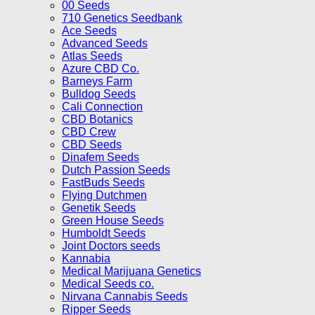
00 Seeds
710 Genetics Seedbank
Ace Seeds
Advanced Seeds
Atlas Seeds
Azure CBD Co.
Barneys Farm
Bulldog Seeds
Cali Connection
CBD Botanics
CBD Crew
CBD Seeds
Dinafem Seeds
Dutch Passion Seeds
FastBuds Seeds
Flying Dutchmen
Genetik Seeds
Green House Seeds
Humboldt Seeds
Joint Doctors seeds
Kannabia
Medical Marijuana Genetics
Medical Seeds co.
Nirvana Cannabis Seeds
Ripper Seeds