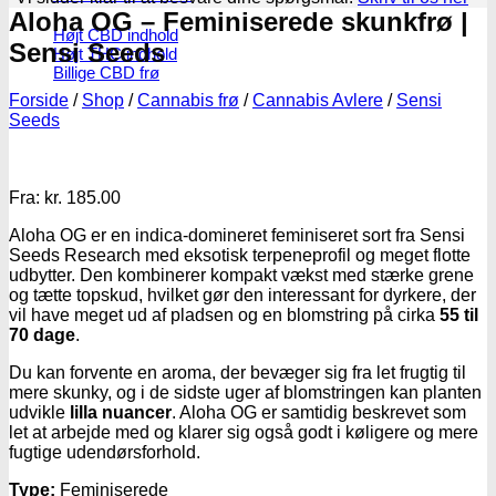
Aloha OG – Feminiserede skunkfrø |
Højt CBD indhold
Sensi Seeds
Højt THC indhold
Billige CBD frø
Forside
/
Shop
/
Cannabis frø
/
Cannabis Avlere
/
Sensi
Seeds
Fra:
kr.
185.00
Aloha OG er en indica-domineret feminiseret sort fra Sensi
Seeds Research med eksotisk terpeneprofil og meget flotte
udbytter. Den kombinerer kompakt vækst med stærke grene
og tætte topskud, hvilket gør den interessant for dyrkere, der
vil have meget ud af pladsen og en blomstring på cirka
55 til
70 dage
.
Du kan forvente en aroma, der bevæger sig fra let frugtig til
mere skunky, og i de sidste uger af blomstringen kan planten
udvikle
lilla nuancer
. Aloha OG er samtidig beskrevet som
let at arbejde med og klarer sig også godt i køligere og mere
fugtige udendørsforhold.
Type:
Feminiserede