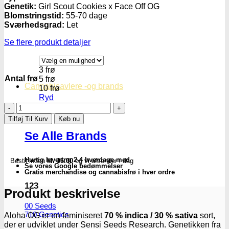
Genetik:
Girl Scout Cookies x Face Off OG
Blomstringstid:
55-70 dage
Sværhedsgrad:
Let
Se flere produkt detaljer
3 frø
Antal frø
5 frø
Cannabisavlere -og brands
10 frø
Ryd
Aloha
OG
Tilføj Til Kurv
Køb nu
-
Se Alle Brands
Feminiserede
skunkfrø
|
Hurtig levering 2-4 hverdage med
Bestil inden
kl. 16.00
og vi afsender i dag
Sensi
Se vores Google bedømmelser
Seeds
Gratis merchandise og cannabisfrø i hver ordre
antal
123
Produkt beskrivelse
00 Seeds
710 Genetics
Aloha OG er en feminiseret
70 % indica / 30 % sativa
sort,
der er udviklet under Sensi Seeds Research. Genetikken fra