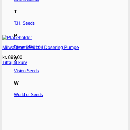
T
T.H. Seeds
P
Pyramid seeds
Milwaukee MP810 | Dosering Pumpe
kr.
899.00
V
Tilføj til kurv
Vision Seeds
W
World of Seeds