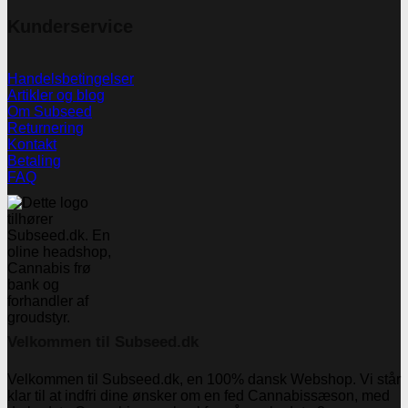
Kunderservice
Handelsbetingelser
Artikler og blog
Om Subseed
Returnering
Kontakt
Betaling
FAQ
Velkommen til Subseed.dk
Velkommen til Subseed.dk, en 100% dansk Webshop. Vi står
klar til at indfri dine ønsker om en fed Cannabissæson, med