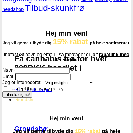
Tilbud-skunkfrø
headshop
Hej min ven!
15% rabat
Jeg vil gerne tilbyde dig
på hele sortimentet
Indtast dit navn og email - så modtager du dit
rabatlink med
Få cannabis frø for hver
det samme
200DKK handlet i
Navn
headshoppen
Email
Jeg er interreseret i
I accept the privacy policy
Gå til headshoppen
Groudstyr
Hej min ven!
Groudstyr
Jeg vil gerne tilbyde dig
15% rabat
på hele