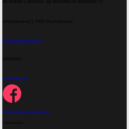
de bedste Cannabis -og skunkfrø på markedet <3
Schioldannsvej 3, 2920 Charlottenlund
Kontakt@subseed.dk
40690956
@subseed.dk
Gå til vores facebook-side
Fragtmetoder