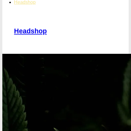
Headshop
Headshop
Jointpapir og filter
King Size Jointpapir
Slim Size Jointpapir
Cones
Filtertips
Blunt wraps
SmokersPack
Smokers Choice
Opbevaring og transport
Vacuum beholdere
Jointrør