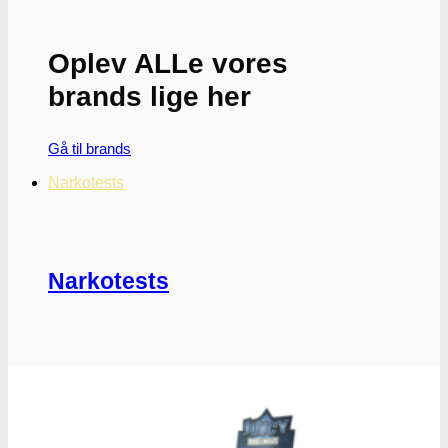
kan
vælges
på
Oplev ALLe vores
varesiden
brands lige her
Gå til brands
Narkotests
Narkotests
Kokain Tests
Kokain renhedhedstest
Crack renhedhedstest
Kokain blandingsmiddel test