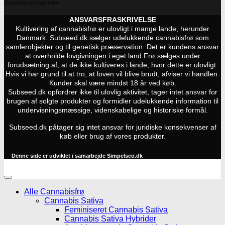
Betalingsmuligheder
ANSVARSFRASKRIVELSE
Kultivering af cannabisfrø er ulovligt i mange lande, herunder
Danmark. Subseed.dk sælger udelukkende cannabisfrø som
samlerobjekter og til genetisk præservation. Det er kundens ansvar
at overholde lovgivningen i eget land.
Frø sælges under
forudsætning af, at de ikke kultiveres i lande, hvor dette er ulovligt.
Hvis vi har grund til at tro, at loven vil blive brudt, afviser vi handlen.
Kunder skal være mindst 18 år ved køb.
Subseed.dk opfordrer ikke til ulovlig aktivitet, tager intet ansvar for
brugen af solgte produkter og formidler udelukkende information til
undervisningsmæssige, videnskabelige og historiske formål.
Subseed.dk påtager sig intet ansvar for juridiske konsekvenser af
køb eller brug af vores produkter.
Denne side er udviklet i samarbejde
Simpelseo.dk
Alle Cannabisfrø
Cannabis Sativa
Feminiseret Cannabis Sativa
Cannabis Sativa Hybrider