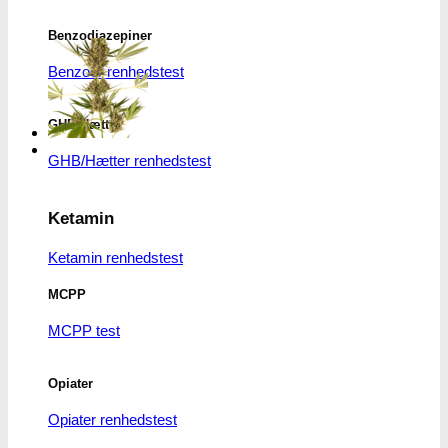
vare
var:
er:
har
kr. 13.00.
kr. 10.00.
Benzodiazepiner
flere
Benzoer renhedstest
varianter.
Mulighederne
kan
GHB/Hætter
vælges
på
GHB/Hætter renhedstest
varesiden
Ketamin
Ketamin renhedstest
MCPP
MCPP test
Opiater
Opiater renhedstest