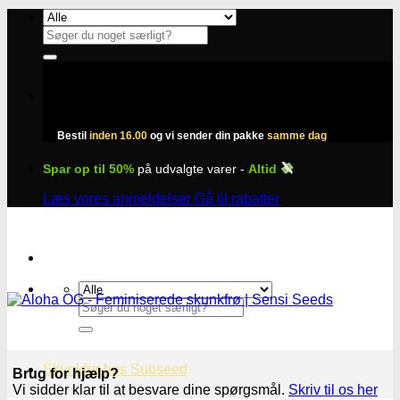
Fortsæt
til
Søg
indhold
efter:
Bestil
inden 16.00
og vi sender din pakke
samme dag
Spar op til 50%
på udvalgte varer -
Altid
Læs vores anmeldelser
Gå til rabatter
Søg
efter:
Skunkfrø hos Subseed
Brug for hjælp?
Vi sidder klar til at besvare dine spørgsmål.
Skriv til os her