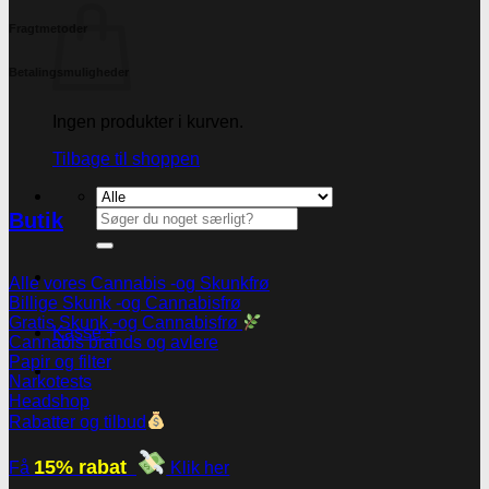
Fragtmetoder
Betalingsmuligheder
Ingen produkter i kurven.
Tilbage til shoppen
Søg
Butik
efter:
Alle vores Cannabis -og Skunkfrø
Billige Skunk -og Cannabisfrø
Gratis Skunk -og Cannabisfrø
Kasse
+
Cannabis brands og avlere
Papir og filter
Narkotests
Headshop
Rabatter og tilbud
15% rabat
Få
Klik her