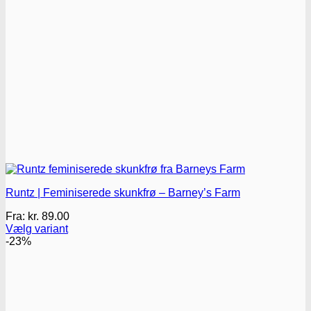
Runtz | Feminiserede skunkfrø – Barney’s Farm
Fra:
kr.
89.00
Vælg variant
Dette
-23%
vare
har
flere
varianter.
Mulighederne