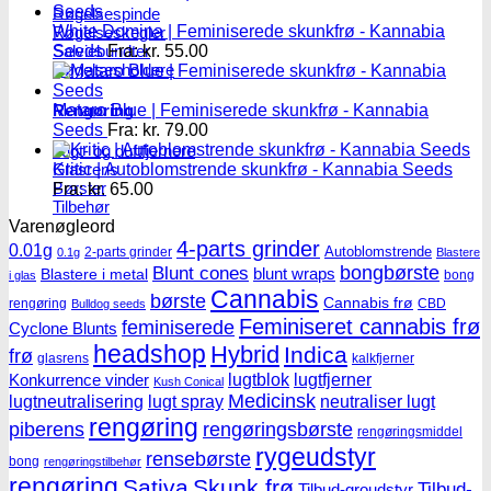
Røgelsespinde
White Domina | Feminiserede skunkfrø - Kannabia
Røgelseskegler
Salviebundter
Seeds
Fra:
kr.
55.00
Røgelsesholdere
Rengøring
Mataro Blue | Feminiserede skunkfrø - Kannabia
Seeds
Fra:
kr.
79.00
Lugt- og duftfjernere
Glasrens
Kritic | Autoblomstrende skunkfrø - Kannabia Seeds
Børster
Fra:
kr.
65.00
Tilbehør
Varenøgleord
4-parts grinder
0.01g
Autoblomstrende
2-parts grinder
0.1g
Blastere
Blunt cones
bongbørste
blunt wraps
Blastere i metal
bong
i glas
Cannabis
børste
Cannabis frø
rengøring
CBD
Bulldog seeds
Feminiseret cannabis frø
feminiserede
Cyclone Blunts
headshop
Hybrid
Indica
frø
glasrens
kalkfjerner
lugtblok
lugtfjerner
Konkurrence vinder
Kush Conical
Medicinsk
lugtneutralisering
lugt spray
neutraliser lugt
rengøring
piberens
rengøringsbørste
rengøringsmiddel
rygeudstyr
rensebørste
bong
rengøringstilbehør
rengøring
Sativa
Skunk frø
Tilbud-
Tilbud-groudstyr