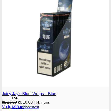
MDMA
MDMA renhedstest
Ecstasy
Ecstasy renhedstest
Heroin
Heroin renhedstest
Badesalte
Badesalte renhedstest
Juicy Jay’s Blunt Wraps – Blue
LSD
Den
Den
kr.
13.00
kr.
10.00
Inkl. moms
oprindelige
aktuelle
Vælg variant
LSD renhedstest
Dette
pris
pris