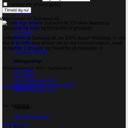
I accept the privacy policy
Grotelte
Velkommen til Subseed.dk
Herbgarden™
RoyalRoom®
AC infinity
Cultibox
Velkommen til Subseed.dk, en 100% dansk Webshop. Vi står
Homebox
klar til at indfri dine ønsker om en fed cannabissæson, med
Secret Jardine
de bedste Cannabis -og Skunkfrø på markedet <3
Tilbehør til grotelte
Målingsudstyr
Schioldannsvej 3, 2920 Charlottenlund
PH måling
EC måling
Co2 måling og kontrol
Temperatur og fugtighedsmålere
Kontakt@subseed.dk
Målebægere og sprays
Cvr: 40690956
Tilbehør
Tape og fastgørelse
@subseed.dk
Kurv