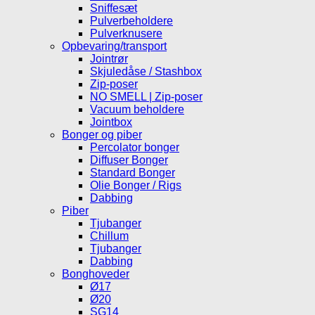
Sniffesæt
Pulverbeholdere
Pulverknusere
Opbevaring/transport
Jointrør
Skjuledåse / Stashbox
Zip-poser
NO SMELL | Zip-poser
Vacuum beholdere
Jointbox
Bonger og piber
Percolator bonger
Diffuser Bonger
Standard Bonger
Olie Bonger / Rigs
Dabbing
Piber
Tjubanger
Chillum
Tjubanger
Dabbing
Bonghoveder
Ø17
Ø20
SG14