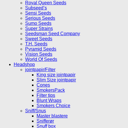
Royal Queen Seeds
Subseed’s
Sensi Seeds
Serious Seeds
Sumo Seeds
Super Strains
Seedsman Seed Company
Sweet Seeds
T.H. Seeds
Pyramid Seeds
Vision Seeds
World Of Seeds
Headshop
jointpapir/Filter
King size jointpapir
Slim Size jointpapir
Cones
SmokersPack
Filter tips
Blunt Wraps
Smokers Choice
Sniff/Snus
Master blastere
Snifferør
Snuff box