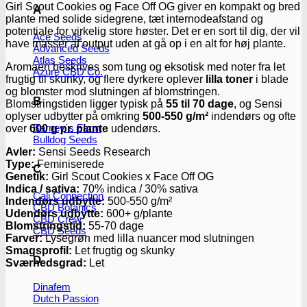
Girl Scout Cookies og Face Off OG giver en kompakt og bred
A
plante med solide sidegrene, tæt internodeafstand og
potentiale for virkelig store høster. Det er en sort til dig, der vil
Ace Seeds
have masser af output uden at gå op i en alt for høj plante.
Advanced Seeds
Atlas Seeds
Aromaen beskrives som tung og eksotisk med noter fra let
Azure CBD Co.
frugtig til skunky, og flere dyrkere oplever
lilla toner
i blade
og blomster mod slutningen af blomstringen.
B
Blomstringstiden ligger typisk på
55 til 70 dage
, og Sensi
oplyser udbytter på omkring
500-550 g/m²
indendørs og ofte
Barney´s Farm
over
600 g pr. plante
udendørs.
Bulldog Seeds
Avler:
Sensi Seeds Research
Type:
Feminiserede
C
Genetik:
Girl Scout Cookies x Face Off OG
Indica / sativa:
70% indica / 30% sativa
Cali Connection
Indendørs udbytte:
500-550 g/m²
CBD Botanics
Udendørs udbytte:
600+ g/plante
CBD Crew
Blomstringstid:
55-70 dage
CBD Seeds
Farver:
Lysegrøn med lilla nuancer mod slutningen
Smagsprofil:
Let frugtig og skunky
D
Sværhedsgrad:
Let
Dinafem
Dutch Passion