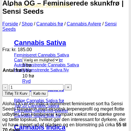
Aloha OG – Feminiserede skunkfrø |
Alle Cannabis -og Skunkfrø
Sensi Seeds
Forside
/
Shop
/
Cannabis frø
/
Cannabis Avlere
/
Sensi
Seeds
Cannabis Sativa
Fra:
kr.
185.00
Feminiseret Cannabis Sativa
Cannabis Sativa Hybrider
Autoblomstrende Cannabis Sativa
3 frø
Hurtigblomstrende Sativa
Antal frø
5 frø
10 frø
Ryd
Aloha
Diverse Cannabis Sativa frø
OG
Tilføj Til Kurv
Køb nu
-
Billige Cannabis Sativa frø
Feminiserede
Aloha OG er en indica-domineret feminiseret sort fra Sensi
Top 10 Cannabis Sativa
skunkfrø
Seeds Research med eksotisk terpeneprofil og meget flotte
Cannabis Sativa mix-pakker
|
udbytter. Den kombinerer kompakt vækst med stærke grene
Cannabis Sativa bulk frø
Sensi
og tætte topskud, hvilket gør den interessant for dyrkere, der
Seeds
vil have meget ud af pladsen og en blomstring på cirka
55 til
Cannabis Indica
antal
70 dage
.