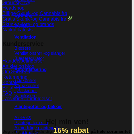
Groudstyr
Headshop
Billige Skunk -og Cannabis frø
Gødning
Gratis Skunk -og Cannabis frø
Skunk avlere- og brands
Biobizz
Narkotikatests
Ventilation
Kunderservice
Blæsere
Ventilationsrør -og slanger
Blæseregulator
Handelsbetingelser
Artikler og blog
Automatisering
Om Subseed
Returnering
Tidskontrol
Kontakt
Klimakontrol
Betaling
Lys skinner
FAQ
Vandkølere
Læs vores anmeldelser
Plantepotter og bakker
Air-Pot®
Hej min ven!
Plantepotter i stof
Almindelige plantepotter
15% rabat
Jeg vil gerne tilbyde dig
på hele sortimentet
Plastikbakker