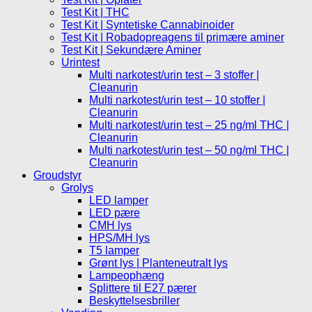
Test Kit | THC
Test Kit | Syntetiske Cannabinoider
Test Kit | Robadopreagens til primære aminer
Test Kit | Sekundære Aminer
Urintest
Multi narkotest/urin test – 3 stoffer |
Cleanurin
Multi narkotest/urin test – 10 stoffer |
Cleanurin
Multi narkotest/urin test – 25 ng/ml THC |
Cleanurin
Multi narkotest/urin test – 50 ng/ml THC |
Cleanurin
Groudstyr
Grolys
LED lamper
LED pære
CMH lys
HPS/MH lys
T5 lamper
Grønt lys | Planteneutralt lys
Lampeophæng
Splittere til E27 pærer
Beskyttelsesbriller