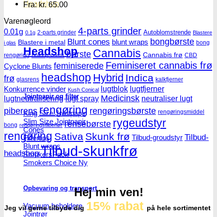
Headshop
Fra:
kr.
65.00
Varenøgleord
4-parts grinder
0.01g
Autoblomstrende
2-parts grinder
0.1g
Blastere
Blunt cones
bongbørste
blunt wraps
Blastere i metal
bong
i glas
Headshop
Cannabis
børste
Cannabis frø
rengøring
CBD
Bulldog seeds
Feminiseret cannabis frø
feminiserede
Cyclone Blunts
headshop
Hybrid
Indica
frø
glasrens
kalkfjerner
lugtblok
lugtfjerner
Konkurrence vinder
Kush Conical
Jointpapir og filter
Medicinsk
lugtneutralisering
lugt spray
neutraliser lugt
rengøring
piberens
rengøringsbørste
rengøringsmiddel
King Size Jointpapir
rygeudstyr
Slim Size Jointpapir
rensebørste
bong
rengøringstilbehør
Cones
rengøring
Sativa
Skunk frø
Tilbud-
Tilbud-groudstyr
Filtertips
Blunt wraps
Tilbud-skunkfrø
headshop
SmokersPack
Smokers Choice
Opbevaring og transport
Hej min ven!
15% rabat
Vacuum beholdere
Jeg vil gerne tilbyde dig
på hele sortimentet
Jointrør