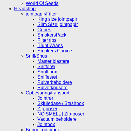
World Of Seeds
Headshop
jointpapir/Filter
King size jointpapir
Slim Size jointpapir
Cones
SmokersPack
Filter tips
Blunt Wraps
Smokers Choice
Sniff/Snus
Master blastere
Snifferør
Snuff box
Sniffesæt
Pulverbeholdere
Pulverknusere
Opbevaring/transport
Jointrør
Skjuledåse / Stashbox
Zip-poser
NO SMELL | Zip-poser
Vacuum beholdere
Jointbox
Bonger og piber