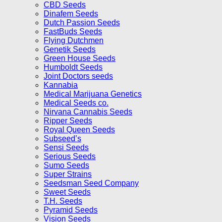
CBD Seeds
Dinafem Seeds
Dutch Passion Seeds
FastBuds Seeds
Flying Dutchmen
Genetik Seeds
Green House Seeds
Humboldt Seeds
Joint Doctors seeds
Kannabia
Medical Marijuana Genetics
Medical Seeds co.
Nirvana Cannabis Seeds
Ripper Seeds
Royal Queen Seeds
Subseed’s
Sensi Seeds
Serious Seeds
Sumo Seeds
Super Strains
Seedsman Seed Company
Sweet Seeds
T.H. Seeds
Pyramid Seeds
Vision Seeds