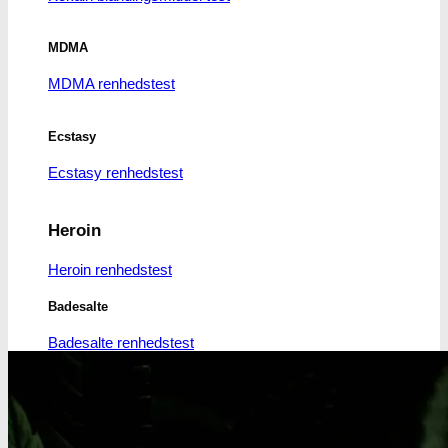
MDMA
MDMA renhedstest
Ecstasy
Ecstasy renhedstest
Heroin
Heroin renhedstest
Badesalte
Badesalte renhedstest
LSD
LSD renhedstest