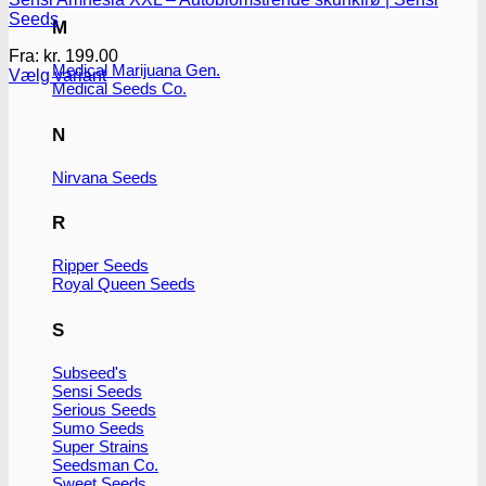
Seeds
M
Fra:
kr.
199.00
Medical Marijuana Gen.
Vælg variant
Medical Seeds Co.
Dette
vare
har
N
flere
varianter.
Nirvana Seeds
Mulighederne
kan
R
vælges
på
Ripper Seeds
varesiden
Royal Queen Seeds
S
Subseed's
Sensi Seeds
Serious Seeds
Sumo Seeds
Super Strains
Seedsman Co.
Sweet Seeds