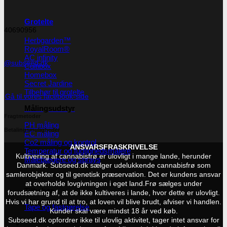
Grotelte
40690956
Herbgarden™
RoyalRoom®
AC infinity
@subseed.dk
Cultibox
Homebox
Secret Jardine
Tilbehør til grotelte
Gå til vores facebook-side
Målingsudstyr
Fragtmetoder
PH måling
Betalingsmuligheder
EC måling
Co2 måling og kontrol
ANSVARSFRASKRIVELSE
Temperatur og fugtighedsmålere
Kultivering af cannabisfrø er ulovligt i mange lande, herunder
Målebægere og sprays
Danmark. Subseed.dk sælger udelukkende cannabisfrø som
samlerobjekter og til genetisk præservation. Det er kundens ansvar
at overholde lovgivningen i eget land.
Frø sælges under
Tilbehør
forudsætning af, at de ikke kultiveres i lande, hvor dette er ulovligt.
Hvis vi har grund til at tro, at loven vil blive brudt, afviser vi handlen.
Tape og fastgørelse
Kunder skal være mindst 18 år ved køb.
Subseed.dk opfordrer ikke til ulovlig aktivitet, tager intet ansvar for
Kurv