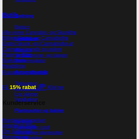
Butik
Gødning
Biobizz
Alle vores Cannabis -og Skunkfrø
Billige Skunk -og Cannabisfrø
Ventilation
Gratis Skunk -og Cannabisfrø 🌿
Cannabis brands og avlere
Blæsere
Papir og filter
Ventilationsrør -og slanger
Blæseregulator
Narkotests
Headshop
Automatisering
Rabatter og tilbud💰
Tidskontrol
💸
15% rabat
Få
Klik her
Klimakontrol
Lys skinner
Vandkølere
Kunderservice
Plantepotter og bakker
Handelsbetingelser
Air-Pot®
Artikler og blog
Plantepotter i stof
Om Subseed
Almindelige plantepotter
Returnering
Plastikbakker