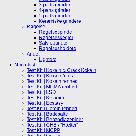
3-parts grinder
4-parts grinder
5-parts grinder
Keramiske grindere
Røgelse
Røgelsespinde
Røgelseskegler
Salviebundter
Røgelsesholdere
Andet
Lightere
Narkotest
Test Kit | Kokain & Crack Kokain
Test Kit | Kokain “cuts”
Test Kit | Kokain renhed
Test Kit | MDMA renhed
Test Kit | LSD
Test Kit | Ketamin
Test Kit | Ecstasy
Test Kit | Heroin renhed
Test Kit | Badesalte
Test Kit | Benzodiazepiner
Test Kit | GHB / “Hætter”
Test Kit | MCPP
Test Kit | Opiater