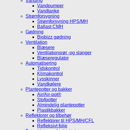
Vanding
Vandpumper
Vandtanke
Strømforsygning
Strømforsyning HPS/MH
Ballast CMH
Gødning
Biobizz gødning
Ventilation
Blæsere
Ventilationsrør -og slanger
Blæseregulator
Automatisering
Tidskontrol
Klimakontrol
Lysskinner
Vandkølere
Plantepotter og bakker
Air/Air-pot®
Stofpotter
Almindelig plantepotter
Plastikbakker
Reflektorer og tilbehør
Reflektorer til HPS/MH/CFL
Refleksivt folie