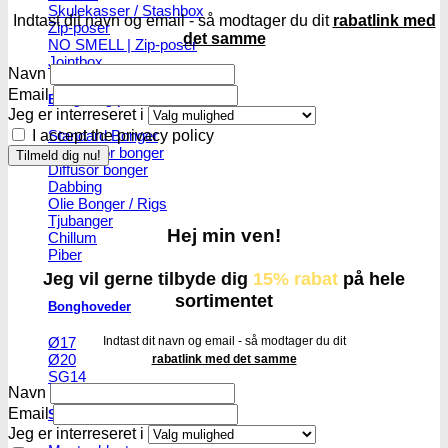
Skulekasser / Stashbox
Indtast dit navn og email - så modtager du dit
rabatlink med
Zip-poser
det samme
NO SMELL | Zip-poser
Jointbox
Navn
Email
Bonger og piber
Jeg er interreseret i
Standard Bonger
I accept the privacy policy
Percolator bonger
Diffusor bonger
Dabbing
Olie Bonger / Rigs
Tjubanger
Hej min ven!
Chillum
Piber
Jeg vil gerne tilbyde dig
15% rabat
på hele
sortimentet
Bonghoveder
Indtast dit navn og email - så modtager du dit
Ø17
Ø20
rabatlink med det samme
SG14
Navn
Email
Sniff & Snus
Jeg er interreseret i