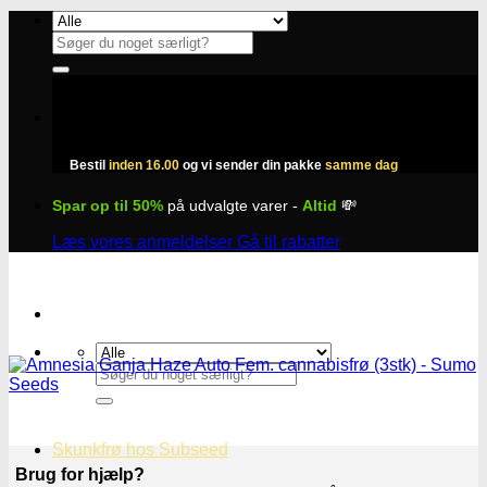
Fortsæt
til
Søg
indhold
efter:
Bestil
inden 16.00
og vi sender din pakke
samme dag
Spar op til 50%
på udvalgte varer -
Altid
💸
Læs vores anmeldelser
Gå til rabatter
Søg
efter:
Skunkfrø hos Subseed
Brug for hjælp?