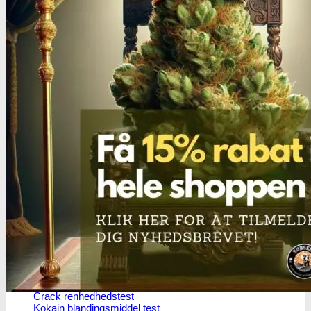
Oplev ALLe vores
brands lige her
Gå til brands
Narkotests
Narkotests
Kokain Tests
Kokain renhedhedstest
Crack renhedhedstest
Kokain blandingsmiddel test