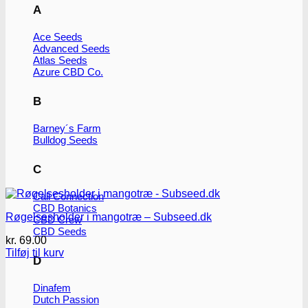
A
Ace Seeds
Advanced Seeds
Atlas Seeds
Azure CBD Co.
B
Barney´s Farm
Bulldog Seeds
C
Cali Connection
CBD Botanics
Røgelsesholder i mangotræ – Subseed.dk
CBD Crew
CBD Seeds
kr.
69.00
Tilføj til kurv
D
Dinafem
Dutch Passion