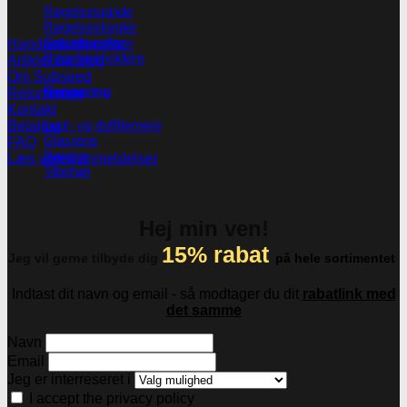
Røgelsespinde
Røgelseskegler
Salviebundter
Handelsbetingelser
Røgelsesholdere
Artikler og blog
Om Subseed
Rengøring
Returnering
Kontakt
Lugt- og duftfjernere
Betaling
Glasrens
FAQ
Børster
Læs vores anmeldelser
Tilbehør
Hej min ven!
15% rabat
Jeg vil gerne tilbyde dig
på hele sortimentet
Indtast dit navn og email - så modtager du dit
rabatlink med
det samme
Navn
Email
Jeg er interreseret i
I accept the privacy policy