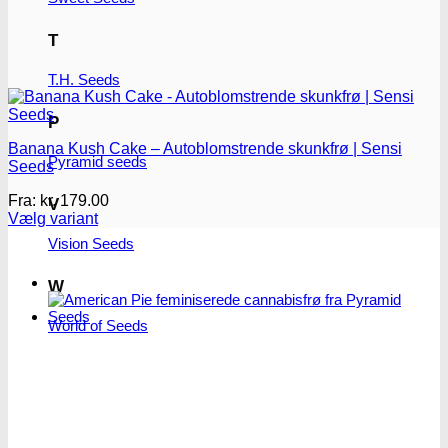
T
T.H. Seeds
P
Banana Kush Cake – Autoblomstrende skunkfrø | Sensi
Pyramid seeds
Seeds
Fra:
kr.
179.00
V
Vælg variant
Dette
Vision Seeds
vare
har
W
flere
varianter.
World of Seeds
Mulighederne
kan
vælges
på
varesiden