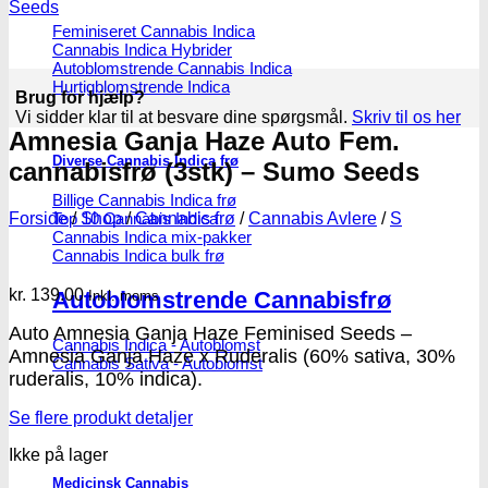
Feminiseret Cannabis Indica
Cannabis Indica Hybrider
Autoblomstrende Cannabis Indica
Hurtigblomstrende Indica
Brug for hjælp?
Vi sidder klar til at besvare dine spørgsmål.
Skriv til os her
Amnesia Ganja Haze Auto Fem.
Diverse Cannabis Indica frø
cannabisfrø (3stk) – Sumo Seeds
Billige Cannabis Indica frø
Forside
/
Shop
/
Cannabis frø
/
Cannabis Avlere
/
S
Top 10 Cannabis Indica
Cannabis Indica mix-pakker
Cannabis Indica bulk frø
kr.
139.00
Autoblomstrende Cannabisfrø
Inkl. moms
Auto Amnesia Ganja Haze Feminised Seeds –
Cannabis Indica - Autoblomst
Amnesia Ganja Haze x Ruderalis (60% sativa, 30%
Cannabis Sativa - Autoblomst
ruderalis, 10% indica).
Se flere produkt detaljer
Ikke på lager
Medicinsk Cannabis