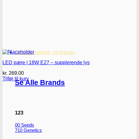
Cannabisavlere -og brands
LED pære | 18W E27 – supplerende lys
kr.
269.00
Tilføj til kurv
Se Alle Brands
123
00 Seeds
710 Genetics