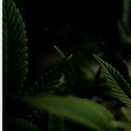
Benzodiazepiner
Benzoer renhedstest
GHB/Hætter
GHB/Hætter renhedstest
Ketamin
Ketamin renhedstest
MCPP
MCPP test
Opiater
Opiater renhedstest