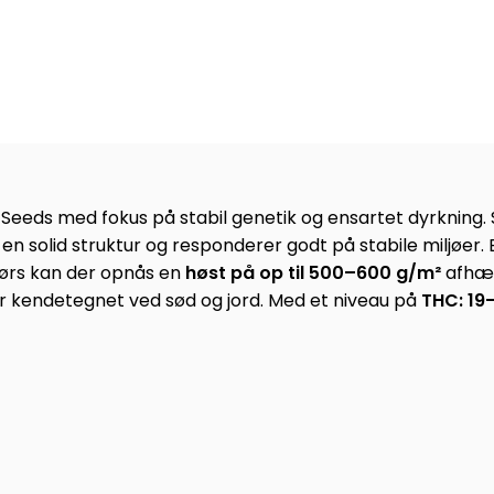
eds med fokus på stabil genetik og ensartet dyrkning. Sort
 en solid struktur og responderer godt på stabile miljøer.
dørs kan der opnås en
høst på op til 500–600 g/m²
afhæn
r kendetegnet ved sød og jord. Med et niveau på
THC: 19