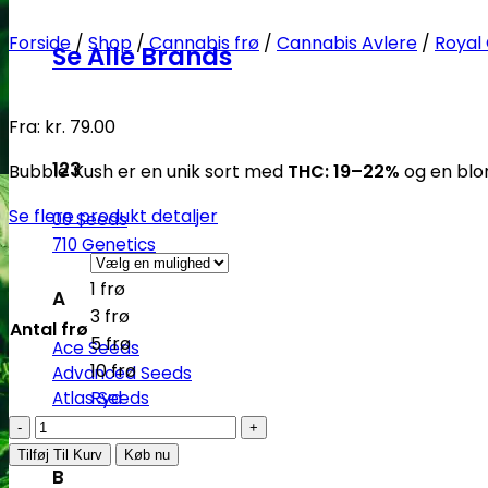
Forside
/
Shop
/
Cannabis frø
/
Cannabis Avlere
/
Royal
Se Alle Brands
Fra:
kr.
79.00
123
Bubble Kush er en unik sort med
THC: 19–22%
og en blo
Se flere produkt detaljer
00 Seeds
710 Genetics
1 frø
A
3 frø
Antal frø
5 frø
Ace Seeds
10 frø
Advanced Seeds
Ryd
Atlas Seeds
Azure CBD Co.
Bubble
Kush
Tilføj Til Kurv
Køb nu
B
-