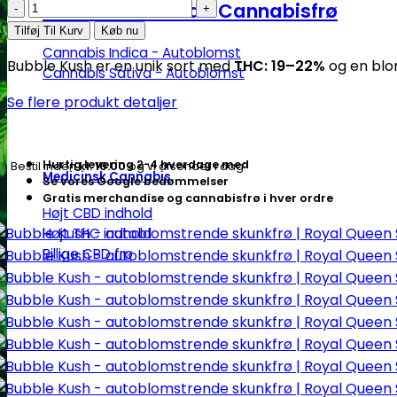
Bubble
Autoblomstrende Cannabisfrø
Kush
Tilføj Til Kurv
Køb nu
-
Cannabis Indica - Autoblomst
Bubble Kush er en unik sort med
THC: 19–22%
og en blo
autoblomstrende
Cannabis Sativa - Autoblomst
skunkfrø
Se flere produkt detaljer
|
Royal
Queen
Hurtig levering 2-4 hverdage med
Bestil inden
kl. 16.00
og vi afsender i dag
Medicinsk Cannabis
Seeds
Se vores Google bedømmelser
Gratis merchandise og cannabisfrø i hver ordre
antal
Højt CBD indhold
Højt THC indhold
Billige CBD frø