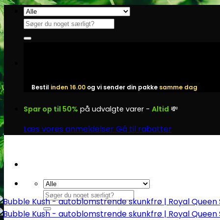
Fortsæt
til
Søg
indhold
efter:
Bestil
inden 16.00
og vi sender din pakke
samme dag
Spar op til 50%
på udvalgte varer -
Altid
💸
Læs vores anmeldelser
Gå til rabatter
Søg
efter: