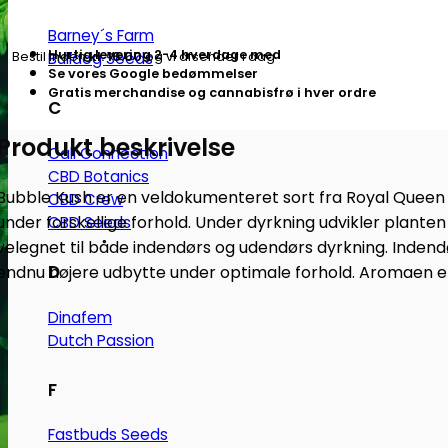
autoblomstrende
Barney´s Farm
skunkfrø
Hurtig levering 2-4 hverdage med
Bulldog Seeds
Bestil inden
kl. 16.00
og vi afsender i dag
|
Se vores Google bedømmelser
Royal
Gratis merchandise og cannabisfrø i hver ordre
C
Queen
Produkt beskrivelse
Seeds
Cali Connection
antal
CBD Botanics
Bubble Kush er en veldokumenteret sort fra Royal Queen Se
CBD Crew
under forskellige forhold. Under dyrkning udvikler planten
CBD Seeds
velegnet til både indendørs og udendørs dyrkning. Inden
D
endnu højere udbytte under optimale forhold. Aromaen e
Dinafem
Dutch Passion
F
Fastbuds Seeds