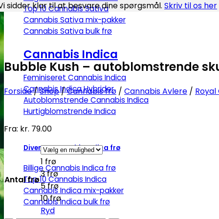
Vi sidder klar til at besvare dine spørgsmål.
Skriv til os her
Top 10 Cannabis Sativa
Cannabis Sativa mix-pakker
Cannabis Sativa bulk frø
Cannabis Indica
Bubble Kush – autoblomstrende sku
Feminiseret Cannabis Indica
Cannabis Indica Hybrider
Forside
/
Shop
/
Cannabis frø
/
Cannabis Avlere
/
Royal
Autoblomstrende Cannabis Indica
Hurtigblomstrende Indica
Fra:
kr.
79.00
Diverse Cannabis Indica frø
1 frø
Billige Cannabis Indica frø
3 frø
Antal frø
Top 10 Cannabis Indica
5 frø
Cannabis Indica mix-pakker
10 frø
Cannabis Indica bulk frø
Ryd