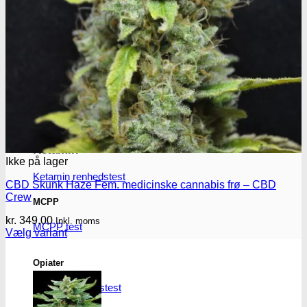
Benzodiazepiner
Benzoer renhedstest
GHB/Hætter
GHB/Hætter renhedstest
Ketamin
Ikke på lager
Ketamin renhedstest
CBD Skunk Haze Fem. medicinske cannabis frø – CBD
Crew
MCPP
kr.
349.00
Inkl. moms
MCPP test
Vælg variant
Dette
vare
Opiater
har
flere
Opiater renhedstest
varianter.
Mulighederne