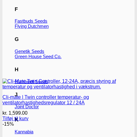
F
Fastbuds Seeds
Flying Dutchmen
G
Genetik Seeds
Green House Seed Co.
H
Humboldt Seeds
J
Cli-mate | Twin controller temperatur- og
ventilatorhastighedsregulator 12 / 24A
Joint Doctor
kr.
1,599.00
Tilføj til kurv
K
-15%
Kannabia