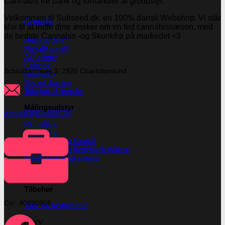
Velkommen til Subseed.dk, en 100% dansk Webshop. Vi står
Grotelte
klar til at indfri dine ønsker om en fed cannabissæson, med
de bedste Cannabis -og Skunkfrø på markedet <3
Herbgarden™
RoyalRoom®
AC infinity
Cultibox
Schioldannsvej 3, 2920 Charlottenlund
Homebox
Secret Jardine
Tilbehør til grotelte
Målingsudstyr
Kontakt@subseed.dk
PH måling
EC måling
Co2 måling og kontrol
Temperatur og fugtighedsmålere
Målebægere og sprays
Tilbehør
Cvr: 40690956
Tape og fastgørelse
Kurv