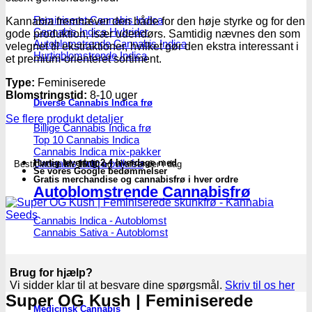
Seeds
antal
Feminiseret Cannabis Indica
Kannabia fremhæver den både for den høje styrke og for den
Cannabis Indica Hybrider
gode produktion, især udendørs. Samtidig nævnes den som
Autoblomstrende Cannabis Indica
velegnet til ekstraktioner, hvilket gør den ekstra interessant i
Hurtigblomstrende Indica
et premium-orienteret sortiment.
Type:
Feminiserede
Blomstringstid:
8-10 uger
Diverse Cannabis Indica frø
Se flere produkt detaljer
Billige Cannabis Indica frø
Top 10 Cannabis Indica
Cannabis Indica mix-pakker
Cannabis Indica bulk frø
Hurtig levering 2-4 hverdage med
Bestil inden
kl. 16.00
og vi afsender i dag
Se vores Google bedømmelser
Gratis merchandise og cannabisfrø i hver ordre
Autoblomstrende Cannabisfrø
Cannabis Indica - Autoblomst
Cannabis Sativa - Autoblomst
Brug for hjælp?
Vi sidder klar til at besvare dine spørgsmål.
Skriv til os her
Super OG Kush | Feminiserede
Medicinsk Cannabis