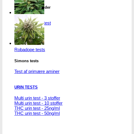
kan
THC/Cannabinoider
vælges
på
THC test
varesiden
Cannabinoider test
Robadope
Robadope tests
Simons tests
Test af primære aminer
URIN TESTS
Multi urin test - 3 stoffer
Multi urin test - 10 stoffer
THC urin test - 25ng/ml
THC urin test - 50ng/ml