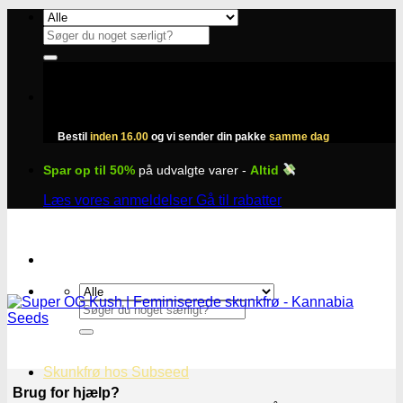
Fortsæt
til
Søg
indhold
efter:
Bestil
inden 16.00
og vi sender din pakke
samme dag
Spar op til 50%
på udvalgte varer -
Altid
Læs vores anmeldelser
Gå til rabatter
Søg
efter:
Skunkfrø hos Subseed
Brug for hjælp?