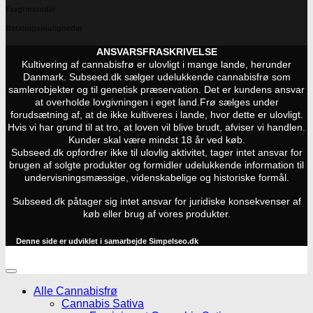
Fragtmetoder
Betalingsmuligheder
ANSVARSFRASKRIVELSE
Kultivering af cannabisfrø er ulovligt i mange lande, herunder
Danmark. Subseed.dk sælger udelukkende cannabisfrø som
samlerobjekter og til genetisk præservation. Det er kundens ansvar
at overholde lovgivningen i eget land.
Frø sælges under
forudsætning af, at de ikke kultiveres i lande, hvor dette er ulovligt.
Hvis vi har grund til at tro, at loven vil blive brudt, afviser vi handlen.
Kunder skal være mindst 18 år ved køb.
Subseed.dk opfordrer ikke til ulovlig aktivitet, tager intet ansvar for
brugen af solgte produkter og formidler udelukkende information til
undervisningsmæssige, videnskabelige og historiske formål.
Subseed.dk påtager sig intet ansvar for juridiske konsekvenser af
køb eller brug af vores produkter.
Denne side er udviklet i samarbejde
Simpelseo.dk
Alle Cannabisfrø
Cannabis Sativa