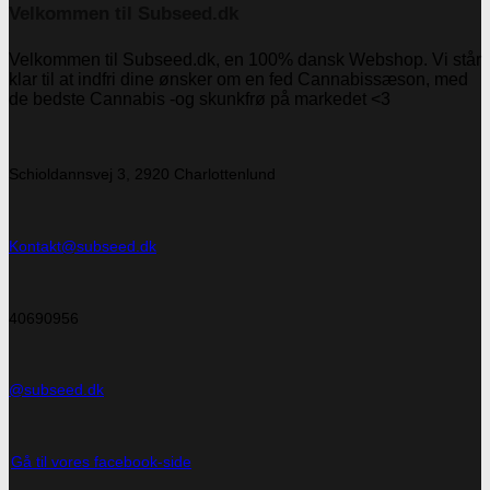
Velkommen til Subseed.dk
Velkommen til Subseed.dk, en 100% dansk Webshop. Vi står
klar til at indfri dine ønsker om en fed Cannabissæson, med
de bedste Cannabis -og skunkfrø på markedet <3
Schioldannsvej 3, 2920 Charlottenlund
Kontakt@subseed.dk
40690956
@subseed.dk
Gå til vores facebook-side