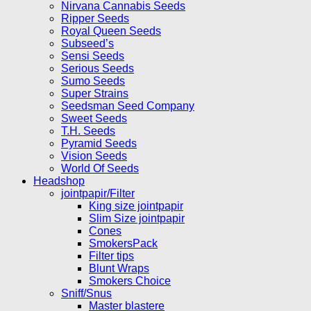
Nirvana Cannabis Seeds
Ripper Seeds
Royal Queen Seeds
Subseed’s
Sensi Seeds
Serious Seeds
Sumo Seeds
Super Strains
Seedsman Seed Company
Sweet Seeds
T.H. Seeds
Pyramid Seeds
Vision Seeds
World Of Seeds
Headshop
jointpapir/Filter
King size jointpapir
Slim Size jointpapir
Cones
SmokersPack
Filter tips
Blunt Wraps
Smokers Choice
Sniff/Snus
Master blastere