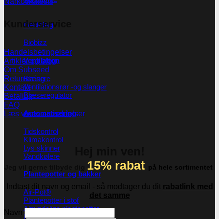
Narkotikatests
Kunderservice
Gødning
Biobizz
Handelsbetingelser
Ventilation
Artikler og blog
Om Subseed
Blæsere
Returnering
Ventilationsrør -og slanger
Kontakt
Blæseregulator
Betaling
FAQ
Automatisering
Læs vores anmeldelser
Tidskontrol
Klimakontrol
Lys skinner
Hej min ven!
Vandkølere
15% rabat
Jeg vil gerne tilbyde dig
på hele sortimentet
Plantepotter og bakker
Indtast dit navn og email - så modtager du dit
rabatlink med
Air-Pot®
det samme
Plantepotter i stof
Almindelige plantepotter
Navn
Plastikbakker