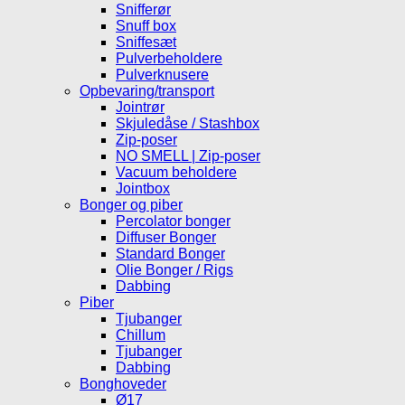
Snifferør
Snuff box
Sniffesæt
Pulverbeholdere
Pulverknusere
Opbevaring/transport
Jointrør
Skjuledåse / Stashbox
Zip-poser
NO SMELL | Zip-poser
Vacuum beholdere
Jointbox
Bonger og piber
Percolator bonger
Diffuser Bonger
Standard Bonger
Olie Bonger / Rigs
Dabbing
Piber
Tjubanger
Chillum
Tjubanger
Dabbing
Bonghoveder
Ø17