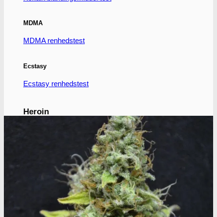
MDMA
MDMA renhedstest
Ecstasy
Ecstasy renhedstest
Heroin
Heroin renhedstest
Badesalte
Badesalte renhedstest
LSD
LSD renhedstest