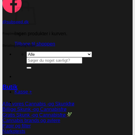
@subseed.dk
Ingen produkter i kurven.
Fragtmetoder
Tilbage til shoppen
Betalingsmuligheder
Søg
efter:
Butik
Kasse
+
Alle vores Cannabis -og Skunkfrø
Billige Skunk -og Cannabisfrø
Gratis Skunk -og Cannabisfrø
Cannabis brands og avlere
Papir og filter
Narkotests