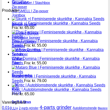
Groudstyr
Skulekasser / Stashbox
Zip-poser
Produkter
NO SMELL | Zip-poser
Jointbox
Skunk +| Feminiserede skunkfrø - Kannabia Seeds
Bonger og piber
Fra:
kr.
65.00
Standard Bonger
Percolator bonger
Thai Fantasy | Feminiserede skunkfrø - Kannabia
Diffusor bonger
Seeds
Fra:
kr.
55.00
Dabbing
Olie Bonger / Rigs
Tjubanger
Chillum
White Domina | Feminiserede skunkfrø - Kannabia
Piber
Seeds
Fra:
kr.
55.00
Bonghoveder
Mataro Blue | Feminiserede skunkfrø - Kannabia
Seeds
Fra:
kr.
79.00
Ø17
Ø20
Kritic | Autoblomstrende skunkfrø - Kannabia Seeds
SG14
Fra:
kr.
65.00
Sniff & Snus
Varenøgleord
4-parts grinder
0.01g
Autoblomstrende
2-parts grinder
0.1g
Blastere