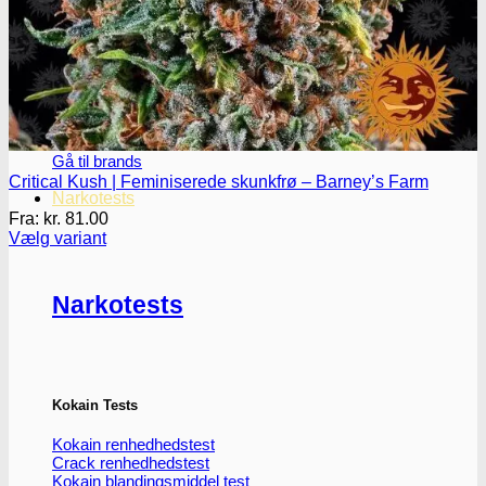
Oplev ALLe vores
brands lige her
Gå til brands
Critical Kush | Feminiserede skunkfrø – Barney’s Farm
Narkotests
Fra:
kr.
81.00
Vælg variant
Dette
vare
har
Narkotests
flere
varianter.
Mulighederne
kan
vælges
Kokain Tests
på
varesiden
Kokain renhedhedstest
Crack renhedhedstest
Kokain blandingsmiddel test