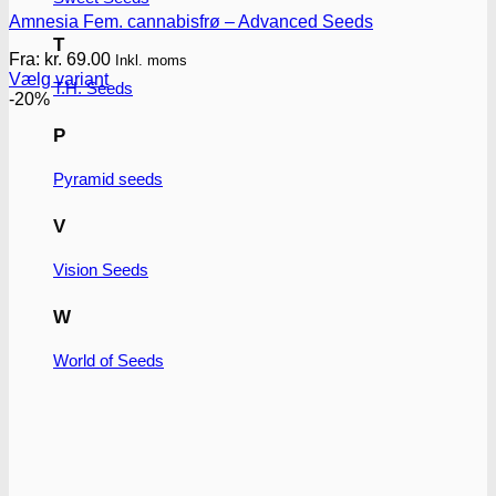
Amnesia Fem. cannabisfrø – Advanced Seeds
T
Fra:
kr.
69.00
Inkl. moms
Vælg variant
T.H. Seeds
Dette
-20%
vare
P
har
flere
varianter.
Pyramid seeds
Mulighederne
kan
V
vælges
på
Vision Seeds
varesiden
W
World of Seeds