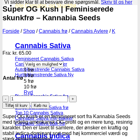
Vi sidder klar til at besvare dine spørgsmål.
Skriv til os her
Alle Cannabis -og Skunkfrø
Super OG Kush | Feminiserede
skunkfrø – Kannabia Seeds
Forside
/
Shop
/
Cannabis frø
/
Cannabis Avlere
/
K
Cannabis Sativa
Fra:
kr.
65.00
Feminiseret Cannabis Sativa
Cannabis Sativa Hybrider
Autoblomstrende Cannabis Sativa
1 frø
Hurtigblomstrende Sativa
3 frø
Antal frø
5 frø
10 frø
Ryd
Diverse Cannabis Sativa frø
Super
OG
Tilføj til kurv
Køb nu
Billige Cannabis Sativa frø
Kush
Top 10 Cannabis Sativa
|
Super OG Kush er en feminiseret sort fra Kannabia Seeds
Cannabis Sativa mix-pakker
Feminiserede
med tydelig amerikansk OG-profil og en mere tung, resinrig
Cannabis Sativa bulk frø
skunkfrø
karakter. Den er lavet til samlere, der ønsker en kraftig og
-
stabil indica-dominant sort med høj kommerciel værdi og
Cannabis Indica
Kannabia
stærk genkendelighed.