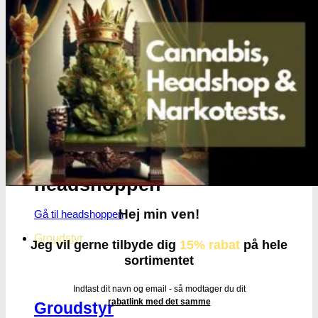
Få cannabis frø for hver
200DKK handlet i
headshoppen
Hej min ven!
Gå til headshoppen
Groudstyr
Jeg vil gerne tilbyde dig
15% rabat
på hele
sortimentet
Indtast dit navn og email - så modtager du dit
rabatlink med det samme
Groudstyr