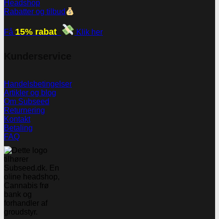
Headshop
Rabatter og tilbud
15% rabat
Få
Klik her
Kunderservice
Handelsbetingelser
Artikler og blog
Om Subseed
Returnering
Kontakt
Betaling
FAQ