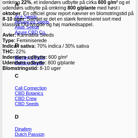
omkring
22%
, et indendørs udbytte på cirka
600 g/m²
og et
A
udendørs udbytte på omkring
800 g/plante
med høst i
oktober
. En officiel grow report nævner en blomstringstid på
Ace Seeds
8-10 uger
. Samlet er det en stærk feminiseret sort med
Advanced Seeds
klassisk OG-tyngde og høj markedsappel.
Atlas Seeds
Azure CBD Co.
Avler:
Kannabia Seeds
Type:
Feminiserede
B
Indica / sativa:
70% indica / 30% sativa
THC:
22%
Indendørs udbytte:
600 g/m²
Barney´s Farm
Udendørs udbytte:
800 g/plante
Bulldog Seeds
Blomstringstid:
8-10 uger
C
Cali Connection
CBD Botanics
CBD Crew
CBD Seeds
D
Dinafem
Dutch Passion