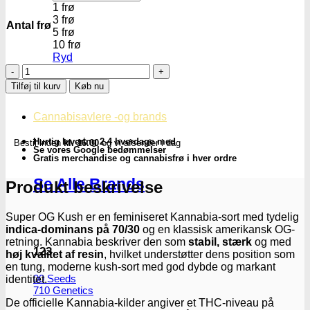
1 frø
3 frø
Antal frø
5 frø
10 frø
Ryd
Super
OG
Tilføj til kurv
Køb nu
Kush
|
Cannabisavlere -og brands
Feminiserede
skunkfrø
Hurtig levering 2-4 hverdage med
Bestil inden
kl. 16.00
og vi afsender i dag
-
Se vores Google bedømmelser
Kannabia
Gratis merchandise og cannabisfrø i hver ordre
Seeds
Se Alle Brands
antal
Produkt beskrivelse
Super OG Kush er en feminiseret Kannabia-sort med tydelig
indica-dominans på 70/30
og en klassisk amerikansk OG-
retning. Kannabia beskriver den som
stabil, stærk
og med
123
høj kvalitet af resin
, hvilket understøtter dens position som
en tung, moderne kush-sort med god dybde og markant
00 Seeds
identitet.
710 Genetics
De officielle Kannabia-kilder angiver et THC-niveau på