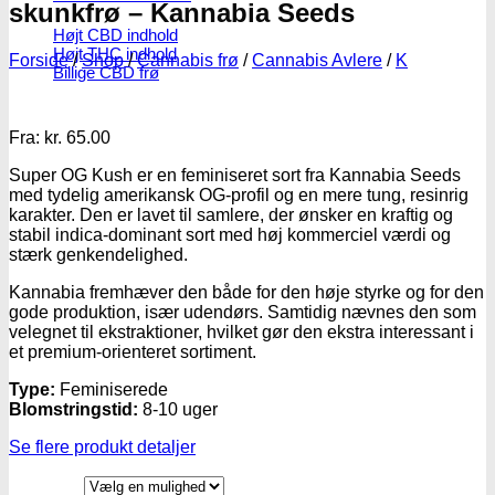
skunkfrø – Kannabia Seeds
Højt CBD indhold
Højt THC indhold
Forside
/
Shop
/
Cannabis frø
/
Cannabis Avlere
/
K
Billige CBD frø
Fra:
kr.
65.00
Super OG Kush er en feminiseret sort fra Kannabia Seeds
med tydelig amerikansk OG-profil og en mere tung, resinrig
karakter. Den er lavet til samlere, der ønsker en kraftig og
stabil indica-dominant sort med høj kommerciel værdi og
stærk genkendelighed.
Kannabia fremhæver den både for den høje styrke og for den
gode produktion, især udendørs. Samtidig nævnes den som
velegnet til ekstraktioner, hvilket gør den ekstra interessant i
et premium-orienteret sortiment.
Type:
Feminiserede
Blomstringstid:
8-10 uger
Se flere produkt detaljer