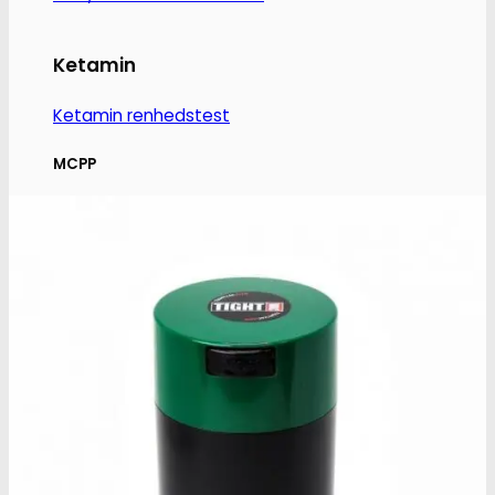
Ketamin
Ketamin renhedstest
MCPP
MCPP test
Opiater
Opiater renhedstest
THC/Cannabinoider
THC test
Cannabinoider test