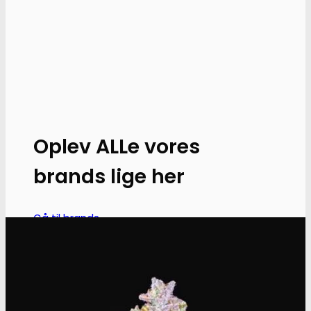
vælges
på
varesiden
Oplev ALLe vores
brands lige her
Gå til brands
Narkotests