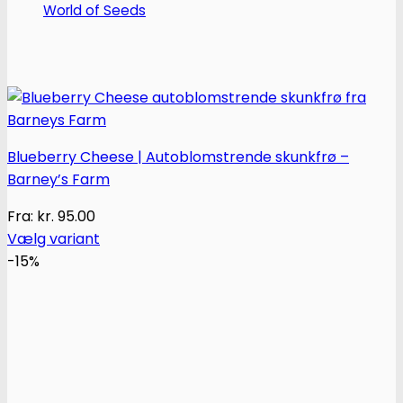
World of Seeds
Blueberry Cheese | Autoblomstrende skunkfrø –
Barney’s Farm
Fra:
kr.
95.00
Vælg variant
Dette
-15%
vare
har
flere
varianter.
Mulighederne
kan