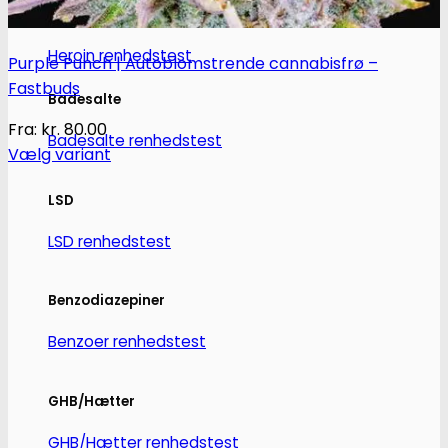
Heroin
Heroin renhedstest
Purple Punch | Autoblomstrende cannabisfrø –
Fastbuds
Badesalte
Fra:
kr.
80.00
Badesalte renhedstest
Vælg variant
Dette
LSD
vare
har
LSD renhedstest
flere
varianter.
Benzodiazepiner
Mulighederne
kan
Benzoer renhedstest
vælges
på
GHB/Hætter
varesiden
GHB/Hætter renhedstest