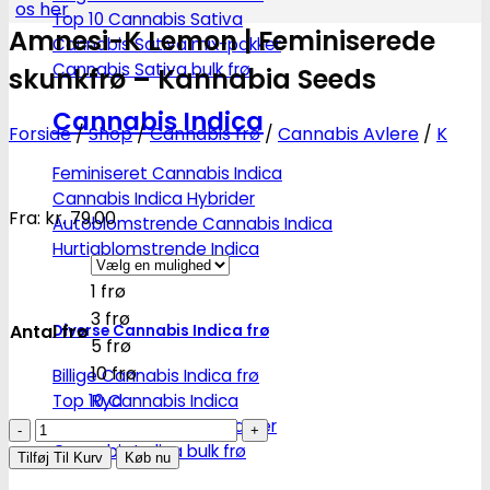
os her
Top 10 Cannabis Sativa
Amnesi-K Lemon | Feminiserede
Cannabis Sativa mix-pakker
Cannabis Sativa bulk frø
skunkfrø – Kannabia Seeds
Cannabis Indica
Forside
/
Shop
/
Cannabis frø
/
Cannabis Avlere
/
K
Feminiseret Cannabis Indica
Cannabis Indica Hybrider
Fra:
kr.
79.00
Autoblomstrende Cannabis Indica
Hurtigblomstrende Indica
1 frø
3 frø
Antal frø
Diverse Cannabis Indica frø
5 frø
10 frø
Billige Cannabis Indica frø
Ryd
Top 10 Cannabis Indica
Cannabis Indica mix-pakker
Amnesi-
Cannabis Indica bulk frø
K
Tilføj Til Kurv
Køb nu
Lemon