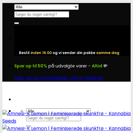
Fortsæt
til
Søg
indhold
efter:
Bestil
inden 16.00
og vi sender din pakke
samme dag
Spar op til 50%
på udvalgte varer -
Altid
💸
Læs vores anmeldelser
Gå til rabatter
Søg
efter: