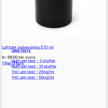
Robadope
Robadope tests
Simons tests
Test af primære aminer
Lufttæt opbevaring 570 ml
URIN TESTS
kr.
69.00
Inkl. moms
Multi urin test - 3 stoffer
Tilføj til kurv
Multi urin test - 10 stoffer
THC urin test - 25ng/ml
THC urin test - 50ng/ml