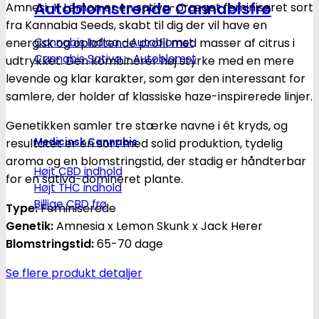
Autoblomstrende Cannabisfrø
Amnesi-K Lemon er en sativa-præget feminiseret sort
|
fra Kannabia Seeds, skabt til dig der vil have en
Feminiserede
Cannabis Indica - Autoblomst
energisk og opløftende profil med masser af citrus i
skunkfrø
Cannabis Sativa - Autoblomst
udtrykket. Den kombinerer høj styrke med en mere
-
levende og klar karakter, som gør den interessant for
Kannabia
samlere, der holder af klassiske haze-inspirerede linjer.
Seeds
antal
Genetikken samler tre stærke navne i ét kryds, og
Medicinsk Cannabis
resultatet er en sort med solid produktion, tydelig
aroma og en blomstringstid, der stadig er håndterbar
Højt CBD indhold
for en sativa-domineret plante.
Højt THC indhold
Billige CBD frø
Type:
Feminiserede
Genetik:
Amnesia x Lemon Skunk x Jack Herer
Blomstringstid:
65-70 dage
Se flere produkt detaljer