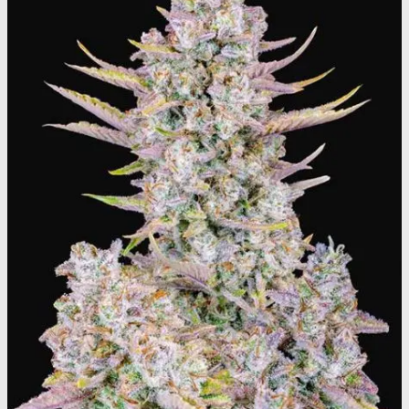
Narkotests
Kokain Tests
Kokain renhedhedstest
Crack renhedhedstest
Kokain blandingsmiddel test
MDMA
MDMA renhedstest
Ecstasy
Ecstasy renhedstest