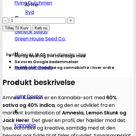
Flying Dutchmen
10 frø
Ryd
G
Amnesi-
K
Tilføj Til Kurv
Køb nu
Genetik Seeds
Lemon
Green House Seed Co.
|
Feminiserede
H
Bestil inden
kl. 16.00
og vi afsender i dag
Hurtig levering 2-4 hverdage med
skunkfrø
Se vores Google bedømmelser
-
Humboldt Seeds
Gratis merchandise og cannabisfrø i hver ordre
Kannabia
Seeds
Produkt beskrivelse
J
antal
Joint Doctor
Amnesi-K Lemon er en Kannabia-sort med
60%
sativa og 40% indica
, og den er udviklet fra en
K
markant kombination af
Amnesia, Lemon Skunk og
Jack Herer
. Det giver en profil, der hælder mod det
Kannabia
lyse, euforiske og kreative, samtidig med at den
bevarer nok fylde til at føles afrundet. Smagsmæssigt