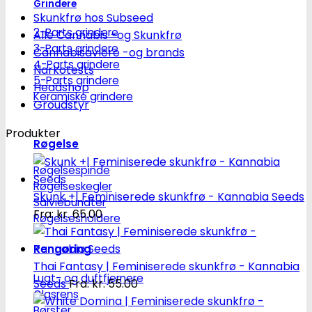
Grindere
Skunkfrø hos Subseed
2-Parts grindere
Alle Cannabis -og Skunkfrø
3-Parts grindere
Cannabisavlere -og brands
4-Parts grindere
Narkotests
5-Parts grindere
Headshop
Keramiske grindere
Groudstyr
Produkter
Røgelse
Røgelsespinde
Røgelseskegler
Skunk +| Feminiserede skunkfrø - Kannabia Seeds
Salviebundter
Fra:
kr.
65.00
Røgelsesholdere
Rengøring
Thai Fantasy | Feminiserede skunkfrø - Kannabia
Lugt- og duftfjernere
Seeds
Fra:
kr.
55.00
Glasrens
Børster