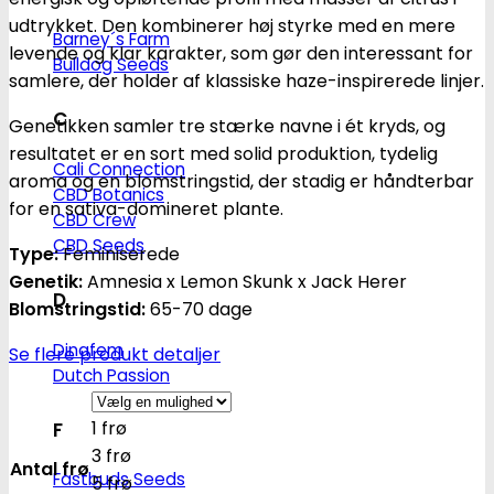
udtrykket. Den kombinerer høj styrke med en mere
Barney´s Farm
levende og klar karakter, som gør den interessant for
Bulldog Seeds
samlere, der holder af klassiske haze-inspirerede linjer.
C
Genetikken samler tre stærke navne i ét kryds, og
resultatet er en sort med solid produktion, tydelig
Cali Connection
aroma og en blomstringstid, der stadig er håndterbar
CBD Botanics
for en sativa-domineret plante.
CBD Crew
CBD Seeds
Type:
Feminiserede
Genetik:
Amnesia x Lemon Skunk x Jack Herer
D
Blomstringstid:
65-70 dage
Dinafem
Se flere produkt detaljer
Dutch Passion
1 frø
F
3 frø
Antal frø
Fastbuds Seeds
5 frø