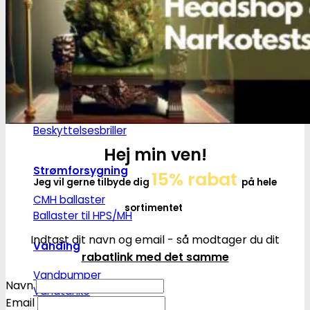
LED pære
LED lamper
CMH lys
HPS/MH lys
T5 lamper | Plantedyrkning
Grønt lys - Plante neutralt
Lampeophæng
Splittere til E27 pærer
Beskyttelsesbriller
Hej min ven!
Strømforsygning
15% rabat
Jeg vil gerne tilbyde dig
på hele
CMH ballaster
sortimentet
Ballaster til HPS/MH
Indtast dit navn og email - så modtager du dit
Vanding
rabatlink med det samme
Vandpumper
Navn
Vandtanke
Email