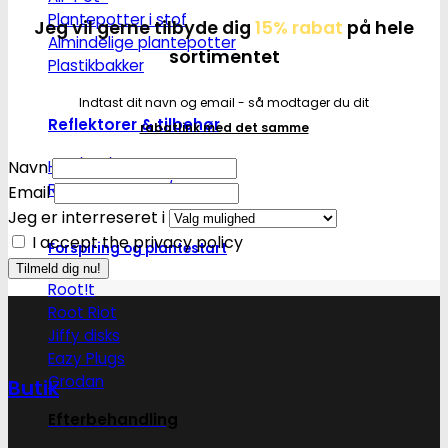
Plantepotter i stof
Jeg vil gerne tilbyde dig
15% rabat
på hele
Almindelige plantepotter
sortimentet
Plastikbakker
Indtast dit navn og email - så modtager du dit
Reflektorer & tilbehør
rabatlink med det samme
HPS/MH/CFL
Navn
Refleksivt mylar/folie
Email
Jeg er interreseret i
I accept the privacy policy
Forspiring og plantestart
Root!t
Root Riot
Jiffy disks
Eazy Plugs
Grodan
Butik
Efterbehandling