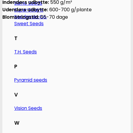
Indendørs udbytte:
550 g/m²
Sumo Seeds
Udendørs udbytte:
600-700 g/plante
Super Strains
Blomstringstid:
65-70 dage
Seedsman Co.
Sweet Seeds
T
T.H. Seeds
P
Pyramid seeds
V
Vision Seeds
W