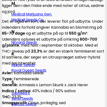
M
ligger den i den friske ende med noter af citrus, sødme
og jord.
Medical Marijuana Gen.
Medical Seeds Co.
Det er også en sort, der leverer flot på udbytte. Under
indendørs forhold angiver Kannabia en blomstring på
N
65-70 dage
og et udbytte på op til
550 g/m²
.
Udendørs oplyses et udbytte på omkring
600-700
Nirvana Seeds
g/plante
, med høst i september til oktober. Med et
THC-niveau på
23,3%
er det en stærk feminiseret sort
R
til samlere, der søger en citruspræget sativa-hybrid
med høj intensitet.
Ripper Seeds
Royal Queen Seeds
Avler:
Kannabia Seeds
Type:
Feminiserede
S
Genetik:
Amnesia x Lemon Skunk x Jack Herer
Indica / sativa:
40% indica / 60% sativa
Subseed's
THC:
23,3%
Sensi Seeds
Smagsprofil:
Citrus, jordagtig, sød
Serious Seeds