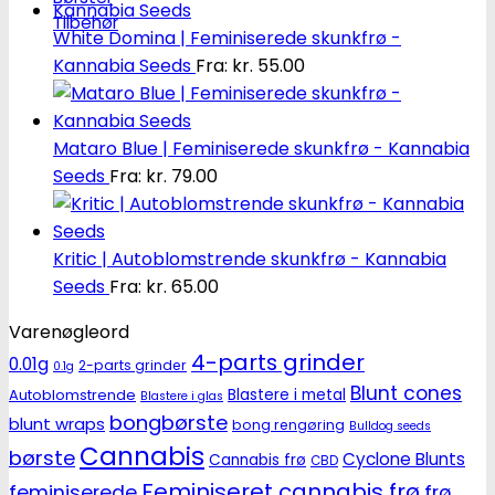
Tilbehør
White Domina | Feminiserede skunkfrø -
Kannabia Seeds
Fra:
kr.
55.00
Mataro Blue | Feminiserede skunkfrø - Kannabia
Seeds
Fra:
kr.
79.00
Kritic | Autoblomstrende skunkfrø - Kannabia
Seeds
Fra:
kr.
65.00
Varenøgleord
4-parts grinder
0.01g
2-parts grinder
0.1g
Blunt cones
Autoblomstrende
Blastere i metal
Blastere i glas
bongbørste
blunt wraps
bong rengøring
Bulldog seeds
Cannabis
børste
Cyclone Blunts
Cannabis frø
CBD
Feminiseret cannabis frø
feminiserede
frø