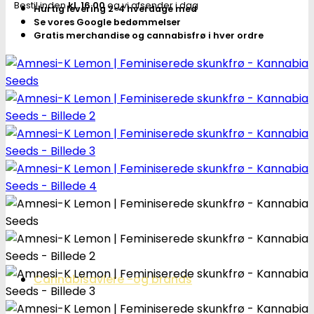
Bestil inden
kl. 16.00
og vi afsender i dag
Hurtig levering 2-4 hverdage med
Se vores Google bedømmelser
Gratis merchandise og cannabisfrø i hver ordre
Cannabisavlere -og brands