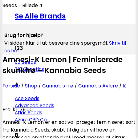
Se Alle Brands
Brug for hjælp?
Vi sidder klar til at besvare dine spørgsmål.
Skriv til
123
os her
Amnesi-K Lemon | Feminiserede
00 Seeds
skunkfrø – Kannabia Seeds
710 Genetics
A
Forside
/
Shop
/
Cannabis frø
/
Cannabis Avlere
/
K
Ace Seeds
Advanced Seeds
Fra:
kr.
79.00
Atlas Seeds
Azure CBD Co.
Amnesi-K Lemon er en sativa-præget feminiseret sort
fra Kannabia Seeds, skabt til dig der vil have en
B
energisk og opløftende profil med masser af citrus i