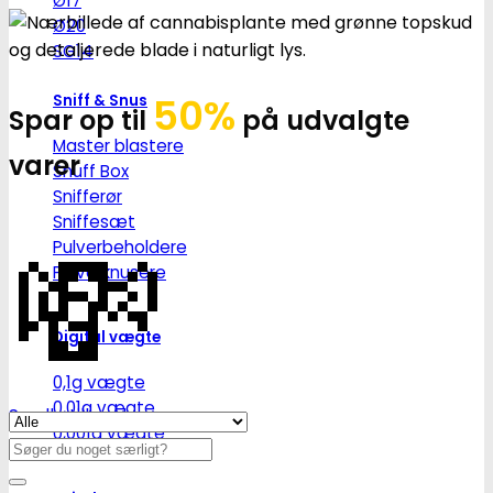
Ø17
Ø20
SG14
50%
Sniff & Snus
Spar op til
på udvalgte
Master blastere
varer
Snuff Box
Snifferør
💸
Sniffesæt
Pulverbeholdere
Pulverknusere
Digital vægte
0,1g vægte
0,01g vægte
Se alle tilbud her
0,001g vægte
Søg
efter: