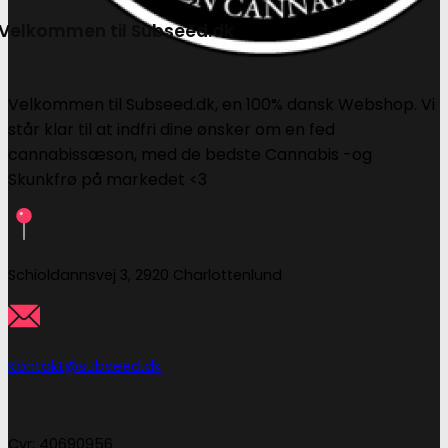
Velkommen til Subseed.dk
Velkommen til Subseed.dk, en 100% dansk Webshop. Vi
står klar til at indfri dine ønsker om en fed
cannabissæson, med de bedste Cannabis -og
Skunkfrø på markedet <3
Schioldannsvej 3, 2920 Charlottenlund
Kontakt@subseed.dk
Cvr: 40690956