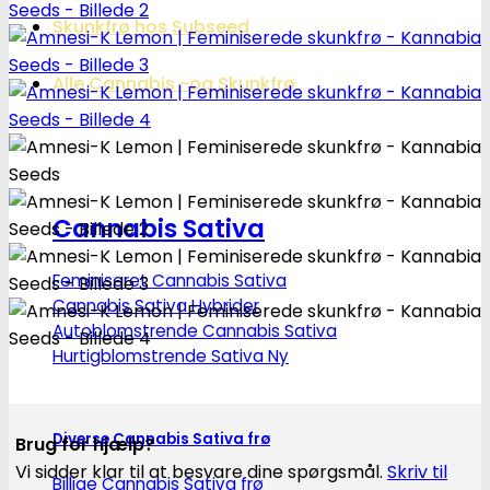
Skunkfrø hos Subseed
Alle Cannabis -og Skunkfrø
Cannabis Sativa
Feminiseret Cannabis Sativa
Cannabis Sativa Hybrider
Autoblomstrende Cannabis Sativa
Hurtigblomstrende Sativa
Diverse Cannabis Sativa frø
Brug for hjælp?
Vi sidder klar til at besvare dine spørgsmål.
Skriv til
Billige Cannabis Sativa frø