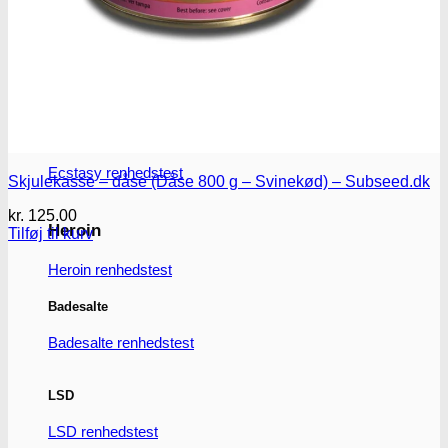
MDMA
MDMA renhedstest
Ecstasy
Ecstasy renhedstest
Skjulekasse – dåse (Dåse 800 g – Svinekød) – Subseed.dk
kr.
125.00
Heroin
Tilføj til kurv
Heroin renhedstest
Badesalte
Badesalte renhedstest
LSD
LSD renhedstest