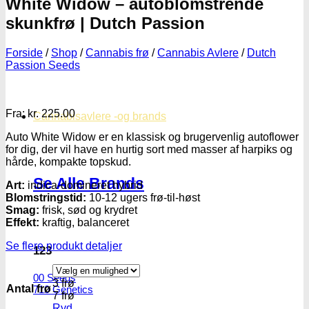
White Widow – autoblomstrende
skunkfrø | Dutch Passion
Forside
/
Shop
/
Cannabis frø
/
Cannabis Avlere
/
Dutch
Passion Seeds
Fra:
kr.
225.00
Cannabisavlere -og brands
Auto White Widow er en klassisk og brugervenlig autoflower
for dig, der vil have en hurtig sort med masser af harpiks og
hårde, kompakte topskud.
Se Alle Brands
Art:
indica-domineret hybrid
Blomstringstid:
10-12 ugers frø-til-høst
Smag:
frisk, sød og krydret
Effekt:
kraftig, balanceret
Se flere produkt detaljer
123
00 Seeds
3 frø
Antal frø
710 Genetics
7 frø
Ryd