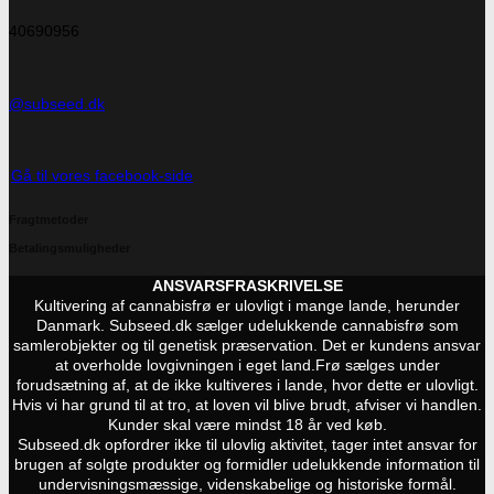
40690956
@subseed.dk
Gå til vores facebook-side
Fragtmetoder
Betalingsmuligheder
ANSVARSFRASKRIVELSE
Kultivering af cannabisfrø er ulovligt i mange lande, herunder
Danmark. Subseed.dk sælger udelukkende cannabisfrø som
samlerobjekter og til genetisk præservation. Det er kundens ansvar
at overholde lovgivningen i eget land.
Frø sælges under
forudsætning af, at de ikke kultiveres i lande, hvor dette er ulovligt.
Hvis vi har grund til at tro, at loven vil blive brudt, afviser vi handlen.
Kunder skal være mindst 18 år ved køb.
Subseed.dk opfordrer ikke til ulovlig aktivitet, tager intet ansvar for
brugen af solgte produkter og formidler udelukkende information til
undervisningsmæssige, videnskabelige og historiske formål.