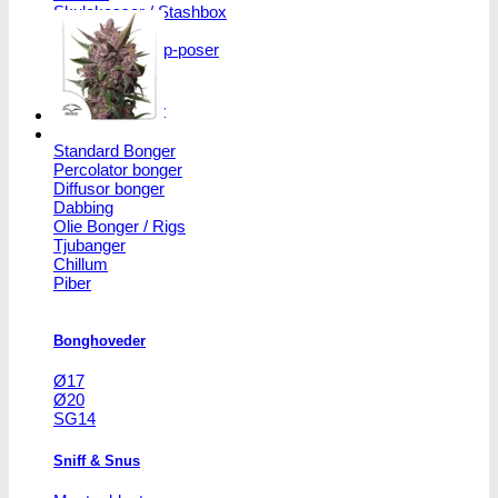
Skulekasser / Stashbox
Zip-poser
NO SMELL | Zip-poser
Jointbox
Bonger og piber
Standard Bonger
Percolator bonger
Diffusor bonger
Dabbing
Olie Bonger / Rigs
Tjubanger
Chillum
Piber
Bonghoveder
Ø17
Ø20
SG14
Sniff & Snus