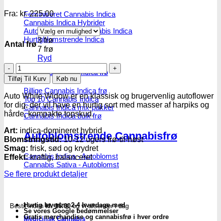
Fra:
kr.
225.00
Feminiseret Cannabis Indica
Cannabis Indica Hybrider
Autoblomstrende Cannabis Indica
Hurtigblomstrende Indica
3 frø
Antal frø
7 frø
Ryd
White
Diverse Cannabis Indica frø
Widow
Tilføj Til Kurv
Køb nu
-
Billige Cannabis Indica frø
autoblomstrende
Auto White Widow er en klassisk og brugervenlig autoflower
Top 10 Cannabis Indica
skunkfrø
for dig, der vil have en hurtig sort med masser af harpiks og
Cannabis Indica mix-pakker
|
hårde, kompakte topskud.
Cannabis Indica bulk frø
Dutch
Passion
Art:
indica-domineret hybrid
Autoblomstrende Cannabisfrø
antal
Blomstringstid:
10-12 ugers frø-til-høst
Smag:
frisk, sød og krydret
Cannabis Indica - Autoblomst
Effekt:
kraftig, balanceret
Cannabis Sativa - Autoblomst
Se flere produkt detaljer
Hurtig levering 2-4 hverdage med
Bestil inden
kl. 16.00
og vi afsender i dag
Se vores Google bedømmelser
Gratis merchandise og cannabisfrø i hver ordre
Medicinsk Cannabis