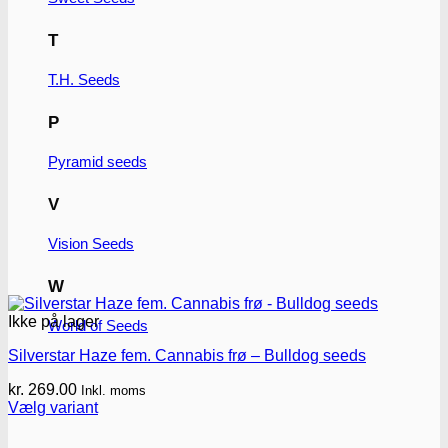
T
T.H. Seeds
P
Pyramid seeds
V
Vision Seeds
W
Ikke på lager
World of Seeds
Silverstar Haze fem. Cannabis frø – Bulldog seeds
kr.
269.00
Inkl. moms
Vælg variant
Dette
vare