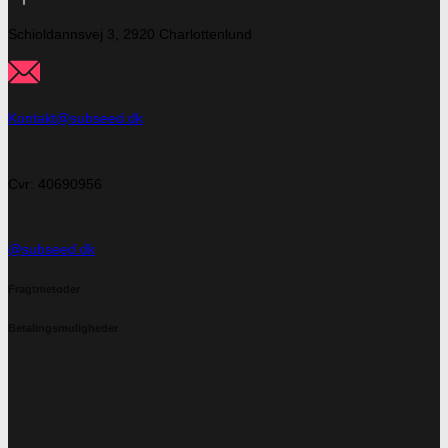
Schioldannsvej 3, 2920 Charlottenlund
Kontakt@subseed.dk
Cvr: 40690956
@subseed.dk
Fragtmetoder
Betalingsmuligheder