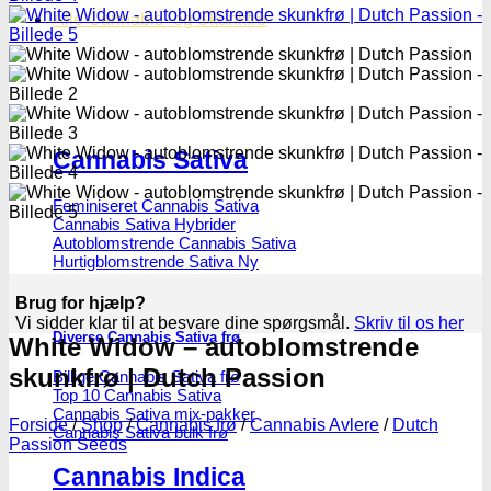
Alle Cannabis -og Skunkfrø
Cannabis Sativa
Feminiseret Cannabis Sativa
Cannabis Sativa Hybrider
Autoblomstrende Cannabis Sativa
Hurtigblomstrende Sativa
Brug for hjælp?
Vi sidder klar til at besvare dine spørgsmål.
Skriv til os her
Diverse Cannabis Sativa frø
White Widow – autoblomstrende
skunkfrø | Dutch Passion
Billige Cannabis Sativa frø
Top 10 Cannabis Sativa
Cannabis Sativa mix-pakker
Forside
/
Shop
/
Cannabis frø
/
Cannabis Avlere
/
Dutch
Cannabis Sativa bulk frø
Passion Seeds
Cannabis Indica