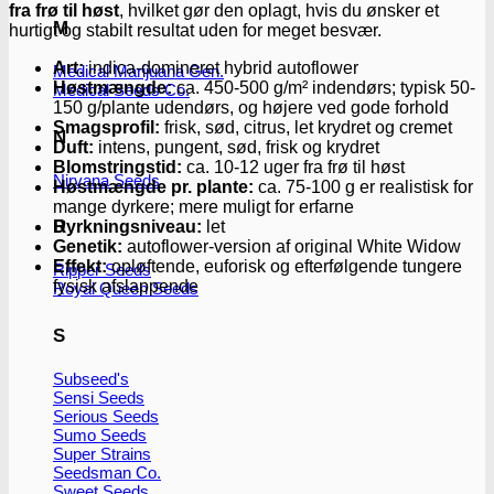
fra frø til høst
, hvilket gør den oplagt, hvis du ønsker et
M
hurtigt og stabilt resultat uden for meget besvær.
Art:
indica-domineret hybrid autoflower
Medical Marijuana Gen.
Høstmængde:
ca. 450-500 g/m² indendørs; typisk 50-
Medical Seeds Co.
150 g/plante udendørs, og højere ved gode forhold
Smagsprofil:
frisk, sød, citrus, let krydret og cremet
N
Duft:
intens, pungent, sød, frisk og krydret
Blomstringstid:
ca. 10-12 uger fra frø til høst
Nirvana Seeds
Høstmængde pr. plante:
ca. 75-100 g er realistisk for
mange dyrkere; mere muligt for erfarne
R
Dyrkningsniveau:
let
Genetik:
autoflower-version af original White Widow
Effekt:
opløftende, euforisk og efterfølgende tungere
Ripper Seeds
fysisk afslappende
Royal Queen Seeds
S
Subseed's
Sensi Seeds
Serious Seeds
Sumo Seeds
Super Strains
Seedsman Co.
Sweet Seeds