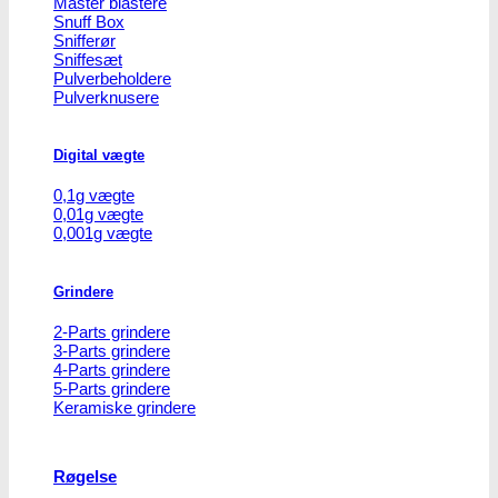
Master blastere
Snuff Box
Snifferør
Sniffesæt
Pulverbeholdere
Pulverknusere
Digital vægte
0,1g vægte
0,01g vægte
0,001g vægte
Grindere
2-Parts grindere
3-Parts grindere
4-Parts grindere
5-Parts grindere
Keramiske grindere
Røgelse