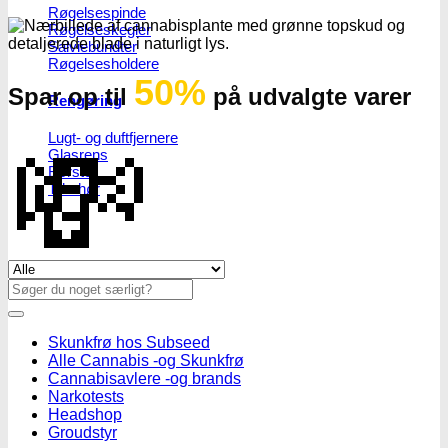
Røgelsespinde
Røgelseskegler
Salviebundter
Røgelsesholdere
50%
Spar op til
på udvalgte varer
Rengøring
💸
Lugt- og duftfjernere
Glasrens
Børster
Tilbehør
Se alle tilbud her
Søg
efter:
Skunkfrø hos Subseed
Alle Cannabis -og Skunkfrø
Cannabisavlere -og brands
Narkotests
Headshop
Groudstyr