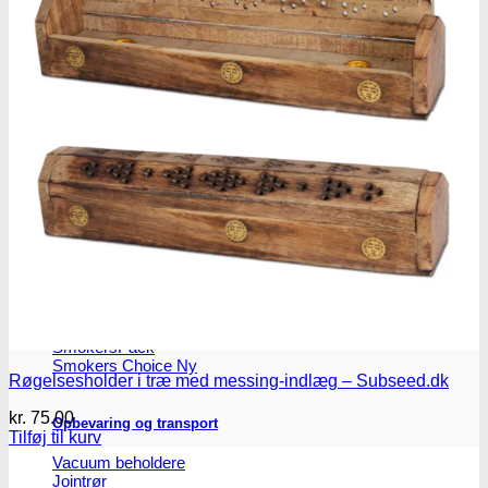
Headshop
Headshop
Jointpapir og filter
King Size Jointpapir
Slim Size Jointpapir
Cones
Filtertips
Blunt wraps
SmokersPack
Smokers Choice
Røgelsesholder i træ med messing-indlæg – Subseed.dk
kr.
75.00
Opbevaring og transport
Tilføj til kurv
Vacuum beholdere
Jointrør