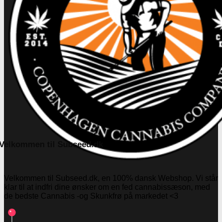
Velkommen til Subseed.dk
Velkommen til Subseed.dk, en 100% dansk Webshop. Vi står
klar til at indfri dine ønsker om en fed cannabissæson, med
de bedste Cannabis -og Skunkfrø på markedet <3