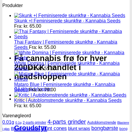
Produkter
Skunk +| Feminiserede skunkfrø - Kannabia Seeds
Fra:
kr.
65.00
Thai Fantasy | Feminiserede skunkfrø - Kannabia
Seeds
Fra:
kr.
55.00
Få cannabis frø for hver
White Domina | Feminiserede skunkfrø - Kannabia
200DKK handlet i
Seeds
Fra:
kr.
55.00
headshoppen
Mataro Blue | Feminiserede skunkfrø - Kannabia
Gå til headshoppen
Seeds
Fra:
kr.
79.00
Groudstyr
Kritic | Autoblomstrende skunkfrø - Kannabia Seeds
Fra:
kr.
65.00
Varenøgleord
4-parts grinder
0.01g
Autoblomstrende
2-parts grinder
0.1g
Blastere
Groudstyr
Blunt cones
bongbørste
blunt wraps
Blastere i metal
bong
i glas