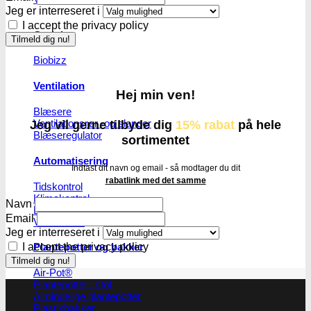
Jeg er interreseret i
I accept the privacy policy
Gødning
Biobizz
Ventilation
Hej min ven!
Blæsere
Ventilationsrør -og slanger
Jeg vil gerne tilbyde dig
15% rabat
på hele
Blæseregulator
sortimentet
Automatisering
Indtast dit navn og email - så modtager du dit
rabatlink med det samme
Tidskontrol
Klimakontrol
Navn
Lys skinner
Email
Vandkølere
Jeg er interreseret i
I accept the privacy policy
Plantepotter og bakker
Air-Pot®
Plantepotter i stof
Almindelige plantepotter
Plastikbakker