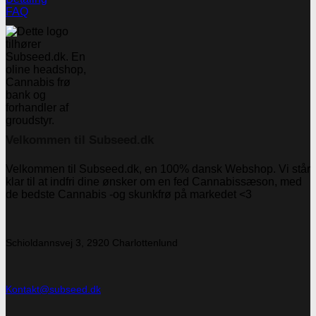
FAQ
Velkommen til Subseed.dk
Velkommen til Subseed.dk, en 100% dansk Webshop. Vi står
klar til at indfri dine ønsker om en fed Cannabissæson, med
de bedste Cannabis -og skunkfrø på markedet <3
Schioldannsvej 3, 2920 Charlottenlund
Kontakt@subseed.dk