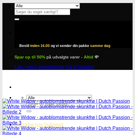
Fortsæt
til
Søg
indhold
efter:
Bestil
inden 16.00
og vi sender din pakke
samme dag
Spar op til 50%
på udvalgte varer -
Altid
💸
Læs vores anmeldelser
Gå til rabatter
Søg
efter:
Skunkfrø hos Subseed