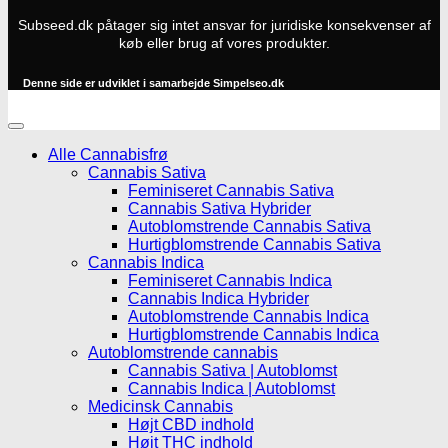
Subseed.dk påtager sig intet ansvar for juridiske konsekvenser af
køb eller brug af vores produkter.
Denne side er udviklet i samarbejde
Simpelseo.dk
Alle Cannabisfrø
Cannabis Sativa
Feminiseret Cannabis Sativa
Cannabis Sativa Hybrider
Autoblomstrende Cannabis Sativa
Hurtigblomstrende Cannabis Sativa
Cannabis Indica
Feminiseret Cannabis Indica
Cannabis Indica Hybrider
Autoblomstrende Cannabis Indica
Hurtigblomstrende Cannabis Indica
Autoblomstrende cannabis
Cannabis Sativa | Autoblomst
Cannabis Indica | Autoblomst
Medicinsk Cannabis
Højt CBD indhold
Højt THC indhold