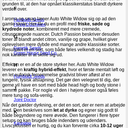
grunden til, at den har opnået klassikerstatus blandt dyrkere
F
verden over.
I aroma og smag læner Auto White Widow sig op ad den
Fastbuds Seeds
gamle skole. Her får du en profil med
friske, søde og
Flying Dutchmen
krydrede noter
, kombineret med mere cremede,
citrusprægede nuancer. Dutch Passion beskriver desuden
G
toner af blandt andet citron, vanilje og grape, hvilket giver
oplevelsen mere dybde end mange andre klassiske sorter.
Genetik Seeds
Resultatet er en sort, som både føles velkendt og stadig har
Green House Seed Co.
nok karakter til at skille sig ud.
Effekten er en af de store styrker her. Auto White Widow
H
leverer en
kraftig hybrid-effekt
, hvor et første mentalt løft og
en let euforisk fornemmelse gradvist bliver afløst af en
Humboldt Seeds
tungere, fysisk afslapning. Det gør den velegnet til dig, der
gerne vil have en sort med både head high og body stone i
J
samme pakke. For nogle vil den i højere doser også føles
mere tung og sofa-venlig.
Joint Doctor
Når det gælder dyrkning, er det en sort, der er nem at arbejde
med. Den beskrives som
let at dyrke
og egner sig godt til
K
både begyndere og mere øvede. Den fungerer i flere typer
setups og kan bruges både indendørs og udendørs.
Kannabia
Livscyklussen er hurtig, og du kan forvente cirka
10-12 uger