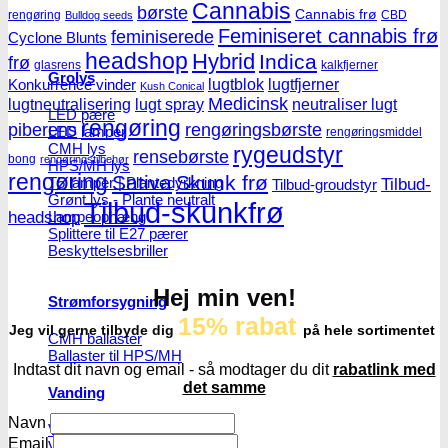
Cannabis
børste
Cannabis frø
rengøring
CBD
Bulldog seeds
Feminiseret cannabis frø
feminiserede
Cyclone Blunts
headshop
Hybrid
Indica
frø
glasrens
kalkfjerner
Grolys
lugtblok
lugtfjerner
Konkurrence vinder
Kush Conical
Medicinsk
lugtneutralisering
lugt spray
neutraliser lugt
LED pære
rengøring
piberens
rengøringsbørste
LED lamper
rengøringsmiddel
CMH lys
rygeudstyr
rensebørste
bong
rengøringstilbehør
HPS/MH lys
rengøring
Sativa
Skunk frø
T5 lamper | Plantedyrkning
Tilbud-
Tilbud-groudstyr
Grønt lys - Plante neutralt
Tilbud-skunkfrø
headshop
Lampeophæng
Splittere til E27 pærer
Beskyttelsesbriller
Hej min ven!
Strømforsygning
15% rabat
Jeg vil gerne tilbyde dig
på hele sortimentet
CMH ballaster
Ballaster til HPS/MH
Indtast dit navn og email - så modtager du dit
rabatlink med
det samme
Vanding
Navn
Vandpumper
Email
Vandtanke