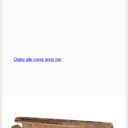
vælges
på
varesiden
Oplev alle vores tests her