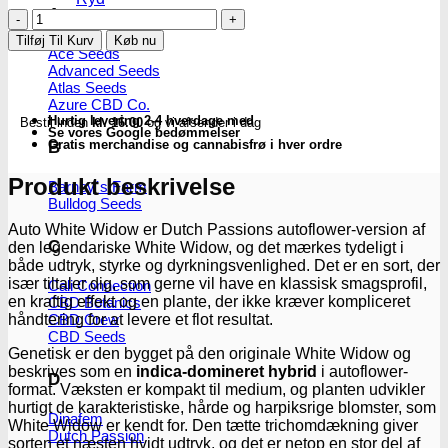
A
White
Widow
Tilføj Til Kurv
Køb nu
-
Ace Seeds
autoblomstrende
Advanced Seeds
Atlas Seeds
skunkfrø
Azure CBD Co.
|
Hurtig levering 2-4 hverdage med
Bestil inden
kl. 16.00
og vi afsender i dag
Dutch
Se vores Google bedømmelser
Passion
Gratis merchandise og cannabisfrø i hver ordre
B
antal
Produkt beskrivelse
Barney´s Farm
Bulldog Seeds
Auto White Widow er Dutch Passions autoflower-version af
C
den legendariske White Widow, og det mærkes tydeligt i
både udtryk, styrke og dyrkningsvenlighed. Det er en sort, der
især tiltaler dig, som gerne vil have en klassisk smagsprofil,
Cali Connection
en kraftig effekt og en plante, der ikke kræver kompliceret
CBD Botanics
håndtering for at levere et flot resultat.
CBD Crew
CBD Seeds
Genetisk er den bygget på den originale White Widow og
beskrives som en
indica-domineret hybrid
i autoflower-
D
format. Væksten er kompakt til medium, og planten udvikler
hurtigt de karakteristiske, hårde og harpiksrige blomster, som
Dinafem
White Widow er kendt for. Den tætte trichomdækning giver
Dutch Passion
sorten et næsten hvidt udtryk, og det er netop en stor del af