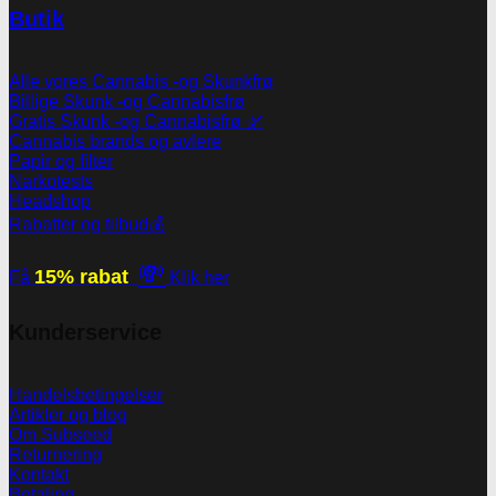
Butik
Alle vores Cannabis -og Skunkfrø
Billige Skunk -og Cannabisfrø
Gratis Skunk -og Cannabisfrø 🌿
Cannabis brands og avlere
Papir og filter
Narkotests
Headshop
Rabatter og tilbud💰
💸
15% rabat
Få
Klik her
Kunderservice
Handelsbetingelser
Artikler og blog
Om Subseed
Returnering
Kontakt
Betaling