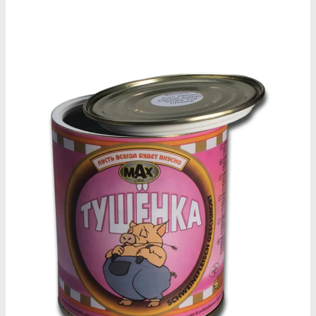
Oplev ALLe vores
brands lige her
Gå til brands
Narkotests
Narkotests
Kokain Tests
Kokain renhedhedstest
Crack renhedhedstest
Kokain blandingsmiddel test