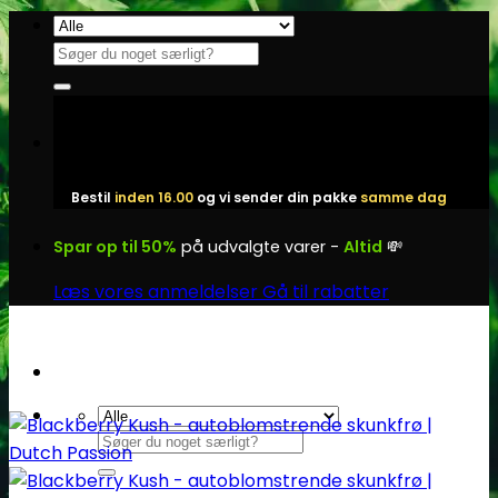
Fortsæt
til
Søg
indhold
efter:
Bestil
inden 16.00
og vi sender din pakke
samme dag
Spar op til 50%
på udvalgte varer -
Altid
💸
Læs vores anmeldelser
Gå til rabatter
Søg
efter: