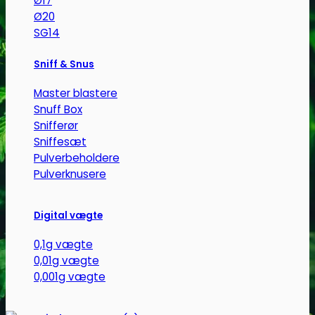
Ø17
vare
Ø20
har
SG14
flere
Sniff & Snus
varianter.
Mulighederne
Master blastere
kan
Snuff Box
vælges
Snifferør
på
Sniffesæt
varesiden
Pulverbeholdere
Pulverknusere
Digital vægte
0,1g vægte
0,01g vægte
0,001g vægte