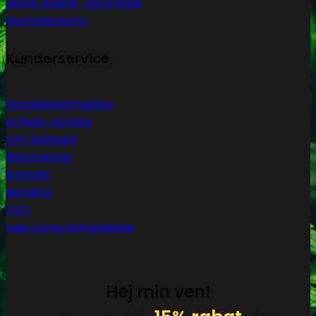
Skunk avlere- og brands
Narkotikatests
Kunderservice
Handelsbetingelser
Artikler og blog
Om Subseed
Returnering
Kontakt
Betaling
FAQ
Læs vores anmeldelser
Hej min ven!