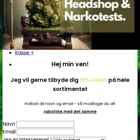
Søg
efter:
Kasse
+
Hej min ven!
Jeg vil gerne tilbyde dig
15% rabat
på hele
sortimentet
Indtast dit navn og email - så modtager du dit
rabatlink med det samme
Navn
Email
Jeg er interreseret i