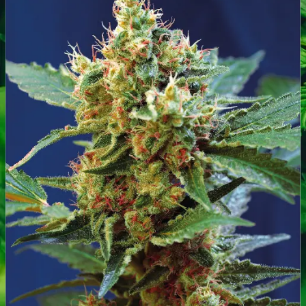
Narkotests
Kokain Tests
Kokain renhedhedstest
Crack renhedhedstest
Kokain blandingsmiddel test
MDMA
MDMA renhedstest
Ecstasy
Ecstasy renhedstest