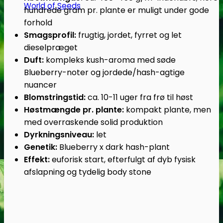
World of Seeds
hundrede gram pr. plante er muligt under gode
forhold
Smagsprofil:
frugtig, jordet, fyrret og let
dieselpræget
Duft:
kompleks kush-aroma med søde
Blueberry-noter og jordede/hash-agtige
nuancer
Blomstringstid:
ca. 10-11 uger fra frø til høst
Høstmængde pr. plante:
kompakt plante, men
med overraskende solid produktion
Dyrkningsniveau:
let
Genetik:
Blueberry x dark hash-plant
Effekt:
euforisk start, efterfulgt af dyb fysisk
afslapning og tydelig body stone