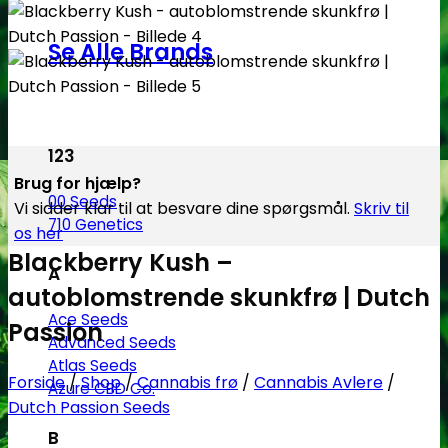
Se Alle Brands
123
Brug for hjælp?
00 Seeds
Vi sidder klar til at besvare dine spørgsmål.
Skriv til
710 Genetics
os her
Blackberry Kush –
A
autoblomstrende skunkfrø | Dutch
Ace Seeds
Passion
Advanced Seeds
Atlas Seeds
Forside
/
Shop
/
Cannabis frø
/
Cannabis Avlere
/
Azure CBD Co.
Dutch Passion Seeds
B