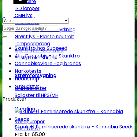
LED pære
LED lamper
CMH lys
Se alle tilbud her
HPS/MH lys
Søg
T5 lamper | Plantedyrkning
efter:
Grønt lys - Plante neutralt
Lampeophæng
Skunkfrø hos Subseed
Splittere til E27 pærer
Alle Cannabis -og Skunkfrø
Beskyttelsesbriller
Cannabisavlere -og brands
Narkotests
Strømforsygning
Headshop
Groudstyr
CMH ballaster
Ballaster til HPS/MH
Produkter
Vanding
Vandpumper
Skunk +| Feminiserede skunkfrø - Kannabia Seeds
Vandtanke
Fra:
kr.
65.00