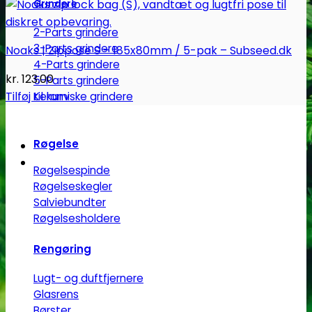
Grindere
2-Parts grindere
3-Parts grindere
Noaks | Zippose S – 185x80mm / 5-pak – Subseed.dk
4-Parts grindere
kr.
123.00
5-Parts grindere
Tilføj til kurv
Keramiske grindere
Røgelse
Røgelsespinde
Røgelseskegler
Salviebundter
Røgelsesholdere
Rengøring
Lugt- og duftfjernere
Glasrens
Børster