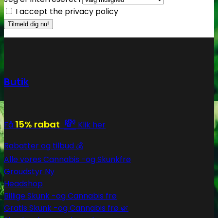
I accept the privacy policy
Butik
💸
15% rabat
Få
Klik her
Rabatter og tilbud 💰
Alle vores Cannabis -og Skunkfrø
Groudstyr
Headshop
Billige Skunk -og Cannabis frø
Gratis Skunk -og Cannabis frø 🌿