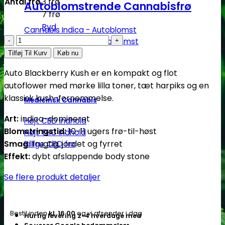
Antal frø
3 frø
Autoblomstrende Cannabisfrø
7 frø
Ryd
Cannabis Indica - Autoblomst
Blackberry
Cannabis Sativa - Autoblomst
Kush
Tilføj Til Kurv
Køb nu
-
Auto Blackberry Kush er en kompakt og flot
autoblomstrende
autoflower med mørke lilla toner, tæt harpiks og en
skunkfrø
klassisk kush-fornemmelse.
Medicinsk Cannabis
|
Dutch
Art:
indica-domineret
Højt CBD indhold
Passion
Blomstringstid:
10-11 ugers frø-til-høst
Højt THC indhold
antal
Smag:
frugtig, jordet og fyrret
Billige CBD frø
Effekt:
dybt afslappende body stone
Se flere produkt detaljer
Bestil inden
kl. 16.00
og vi afsender i dag
Hurtig levering 2-4 hverdage med