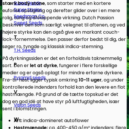
stærk body stone
, som starter med en kortere
Sumo Seeds
Super Strains
euforisk opstigning og derefter glider over i en mere
Seedsman Co.
rolig, tung og afslappende virkning. Dutch Passion
Sweet Seeds
beskriver den som særligt velegnet til aftenen, og ved
højere styrke kan den også give en markant couch-
T
lock-fornemmelse. Den passer derfor bedst til dig, der
søger ro, tyngde og klassisk indica-stemning.
T.H. Seeds
På dyrkningssiden er det en forholdsvis taknemmelig
P
sort. Den er
let at dyrke
, fungerer i flere forskellige
medier og er også oplagt for mindre erfarne dyrkere.
Pyramid seeds
Frø-til-høst ligger typisk omkring
10-11 uger
, og under
kontrollerede indendørs forhold kan den levere en flot
V
høstmængde. På grund af de tætte topskud er det
dog en god idé at have styr på luftfugtigheden, især
Vision Seeds
sent i blomstringen.
W
Art:
indica-domineret autoflower
Høstmængde:
ca. 400-450 g/m² indendørs; flere