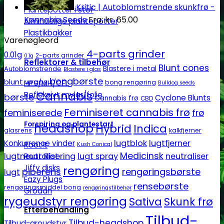
Kritic | Autoblomstrende skunkfrø -
Plantepotter i stof
Kannabia Seeds
Fra:
kr.
65.00
Almindelige plantepotter
Plastikbakker
Varenøgleord
4-parts grinder
0.01g
2-parts grinder
0.1g
Reflektorer & tilbehør
Blunt cones
Autoblomstrende
Blastere i metal
Blastere i glas
bongbørste
blunt wraps
HPS/MH/CFL
bong rengøring
Bulldog seeds
Cannabis
Refleksivt mylar/folie
børste
Cyclone Blunts
Cannabis frø
CBD
Feminiseret cannabis frø
feminiserede
frø
Forspiring og plantestart
headshop
Hybrid
Indica
glasrens
kalkfjerner
lugtblok
lugtfjerner
Konkurrence vinder
Root!t
Kush Conical
Medicinsk
lugtneutralisering
lugt spray
neutraliser
Root Riot
Jiffy disks
rengøring
piberens
rengøringsbørste
lugt
Eazy Plugs
rensebørste
rengøringsmiddel bong
rengøringstilbehør
Grodan
rygeudstyr rengøring
Sativa
Skunk frø
Efterbehandling
Tilbud-
Tilbud-headshop
Tilbud-groudstyr