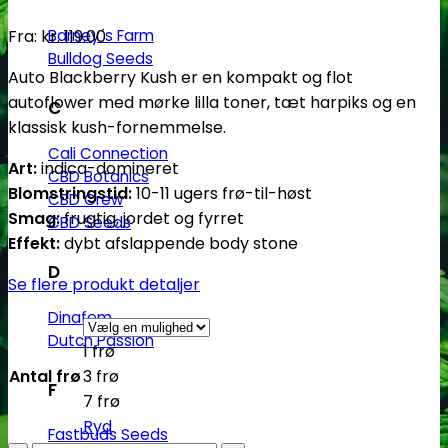
Barney´s Farm
Fra:
kr.
119.00
Bulldog Seeds
Auto Blackberry Kush er en kompakt og flot
autoflower med mørke lilla toner, tæt harpiks og en
C
klassisk kush-fornemmelse.
Cali Connection
Art:
indica-domineret
CBD Botanics
Blomstringstid:
10-11 ugers frø-til-høst
CBD Crew
Smag:
frugtig, jordet og fyrret
CBD Seeds
Effekt:
dybt afslappende body stone
D
Se flere produkt detaljer
Dinafem
Dutch Passion
1 frø
Antal frø
3 frø
F
7 frø
Ryd
Fastbuds Seeds