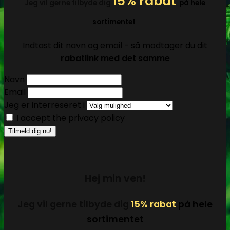
15% rabat
Jeg vil gerne tilbyde dig
på hele
sortimentet
Indtast dit navn og email - så modtager du dit
rabatlink med det samme
Navn
Email
Jeg er interreseret i
I accept the privacy policy
Hej min ven!
Jeg vil gerne tilbyde dig
15% rabat
på hele
sortimentet