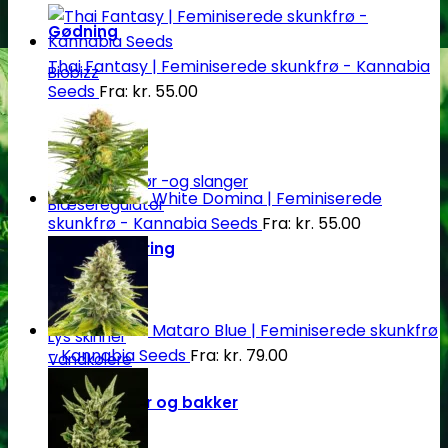
Gødning
Thai Fantasy | Feminiserede skunkfrø - Kannabia
Biobizz
Seeds
Fra:
kr.
55.00
Ventilation
Blæsere
Ventilationsrør -og slanger
White Domina | Feminiserede
Blæseregulator
skunkfrø - Kannabia Seeds
Fra:
kr.
55.00
Automatisering
Tidskontrol
Klimakontrol
Mataro Blue | Feminiserede skunkfrø
Lys skinner
- Kannabia Seeds
Fra:
kr.
79.00
Vandkølere
Plantepotter og bakker
Air-Pot®