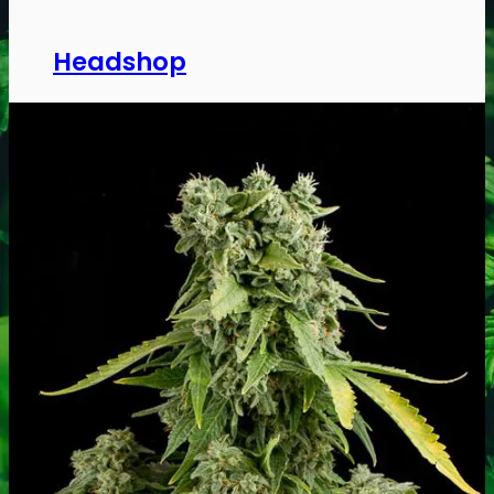
Headshop
Jointpapir og filter
King Size Jointpapir
Slim Size Jointpapir
Cones
Filtertips
Blunt wraps
SmokersPack
Smokers Choice
Opbevaring og transport
Vacuum beholdere