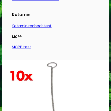
varesiden
Ketamin
Ketamin renhedstest
MCPP
MCPP test
Opiater
Opiater renhedstest
THC/Cannabinoider
THC test
Cannabinoider test