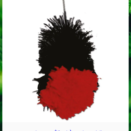
Robadope
Robadope tests
Simons tests
Test af primære aminer
URIN TESTS
Multi urin test - 3 stoffer
Multi urin test - 10 stoffer
THC urin test - 25ng/ml
THC urin test - 50ng/ml