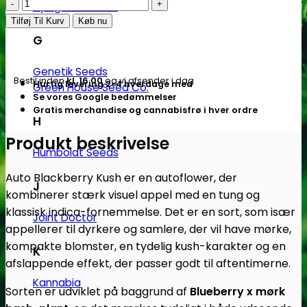
Blackberry
Flying Dutchmen
Kush
Tilføj Til Kurv
Køb nu
-
G
autoblomstrende
skunkfrø
Genetik Seeds
Bestil inden
kl. 16.00
og vi afsender i dag
Hurtig levering 2-4 hverdage med
|
Green House Seed Co.
Se vores Google bedømmelser
Dutch
Gratis merchandise og cannabisfrø i hver ordre
H
Passion
antal
Produkt beskrivelse
Humboldt Seeds
Auto Blackberry Kush er en autoflower, der
J
kombinerer stærk visuel appel med en tung og
klassisk indica-fornemmelse. Det er en sort, som især
Joint Doctor
appellerer til dyrkere og samlere, der vil have mørke,
kompakte blomster, en tydelig kush-karakter og en
K
afslappende effekt, der passer godt til aftentimerne.
Kannabia
Sorten er udviklet på baggrund af
Blueberry x mørk