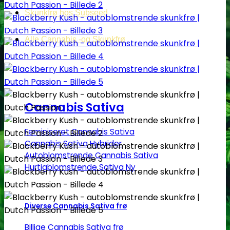
Skunkfrø hos Subseed
Alle Cannabis -og Skunkfrø
Cannabis Sativa
Feminiseret Cannabis Sativa
Cannabis Sativa Hybrider
Autoblomstrende Cannabis Sativa
Hurtigblomstrende Sativa
Diverse Cannabis Sativa frø
Billige Cannabis Sativa frø