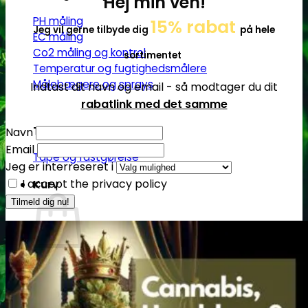
Hej min ven!
PH måling
15% rabat
Jeg vil gerne tilbyde dig
på hele
EC måling
Co2 måling og kontrol
sortimentet
Temperatur og fugtighedsmålere
Målebægere og sprays
Indtast dit navn og email - så modtager du dit
rabatlink med det samme
Tilbehør
Navn
Email
Tape og fastgørelse
Jeg er interreseret i
I accept the privacy policy
Kurv
Ingen produkter i kurven.
Tilbage til shoppen