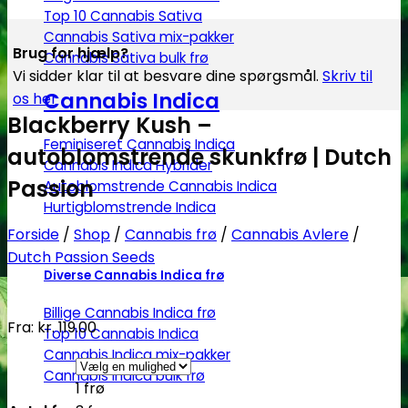
Top 10 Cannabis Sativa
Cannabis Sativa mix-pakker
Brug for hjælp?
Cannabis Sativa bulk frø
Vi sidder klar til at besvare dine spørgsmål.
Skriv til
Cannabis Indica
os her
Blackberry Kush –
Feminiseret Cannabis Indica
autoblomstrende skunkfrø | Dutch
Cannabis Indica Hybrider
Passion
Autoblomstrende Cannabis Indica
Hurtigblomstrende Indica
Forside
/
Shop
/
Cannabis frø
/
Cannabis Avlere
/
Dutch Passion Seeds
Diverse Cannabis Indica frø
Billige Cannabis Indica frø
Fra:
kr.
119.00
Top 10 Cannabis Indica
Cannabis Indica mix-pakker
Cannabis Indica bulk frø
1 frø