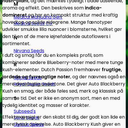
hash-plant
, og det mærkes tydeligt i både udseende,
M
aroma og effekt. Den beskrives som
indica-
domineret
og har en kompakt struktur med kraftig
Medical Marijuana Gen.
hovedtop og solide sidegrene. Mange fænotyper
Medical Seeds Co.
udvikler smukke lilla nuancer i blomsterne, hvilket gør
den til en af de mere iøjnefaldende autoflowers i
N
sortimentet.
Nirvana Seeds
I duft og smag får du en kompleks profil, som
kombinerer sødere Blueberry-noter med mere tunge
R
kush-elementer. Dutch Passion fremhæver
frugtige,
jordede og fyrreagtige noter
, og der nævnes også en
Ripper Seeds
mere dieselagtig undertone. Det giver Auto Blackberry
Royal Queen Seeds
Kush en smag, der både føles sød, mørk og klassisk på
samme tid. Det er ikke en anonym sort, men en med
S
tydelig identitet og masser af karakter.
Subseed's
Effektmæssigt er den skabt til dig, der godt kan lide en
Sensi Seeds
mere fysisk oplevelse. Auto Blackberry Kush giver en
Serious Seeds