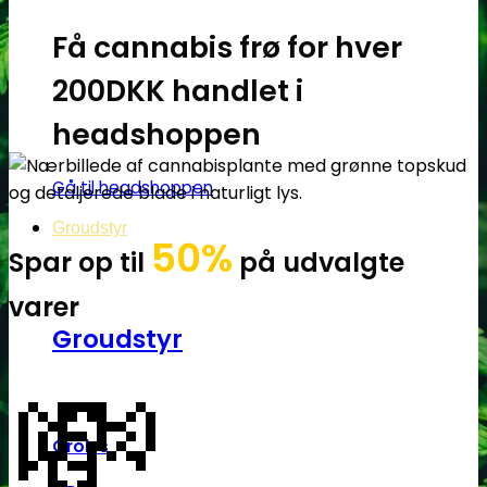
Få cannabis frø for hver
200DKK handlet i
headshoppen
Gå til headshoppen
Groudstyr
50%
Spar op til
på udvalgte
varer
Groudstyr
💸
Grolys