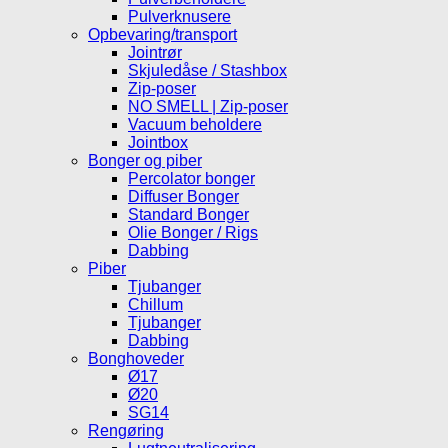
Pulverknusere
Opbevaring/transport
Jointrør
Skjuledåse / Stashbox
Zip-poser
NO SMELL | Zip-poser
Vacuum beholdere
Jointbox
Bonger og piber
Percolator bonger
Diffuser Bonger
Standard Bonger
Olie Bonger / Rigs
Dabbing
Piber
Tjubanger
Chillum
Tjubanger
Dabbing
Bonghoveder
Ø17
Ø20
SG14
Rengøring