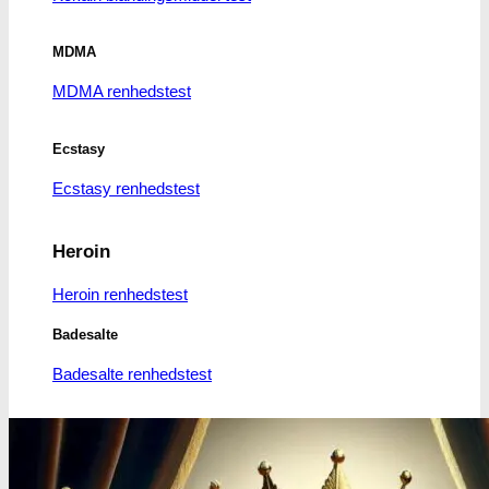
MDMA
MDMA renhedstest
Ecstasy
Ecstasy renhedstest
Heroin
Heroin renhedstest
Badesalte
Badesalte renhedstest
LSD
LSD renhedstest