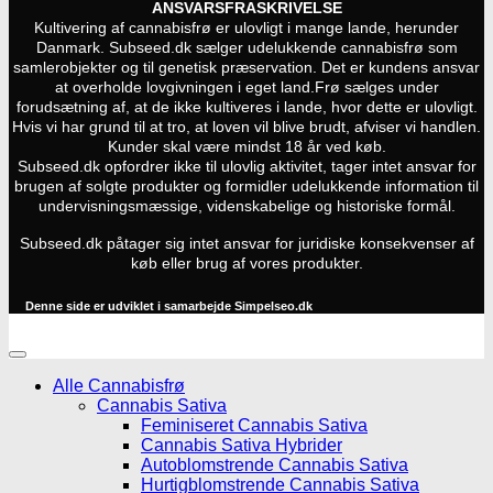
ANSVARSFRASKRIVELSE
Kultivering af cannabisfrø er ulovligt i mange lande, herunder
Danmark. Subseed.dk sælger udelukkende cannabisfrø som
samlerobjekter og til genetisk præservation. Det er kundens ansvar
at overholde lovgivningen i eget land.
Frø sælges under
forudsætning af, at de ikke kultiveres i lande, hvor dette er ulovligt.
Hvis vi har grund til at tro, at loven vil blive brudt, afviser vi handlen.
Kunder skal være mindst 18 år ved køb.
Subseed.dk opfordrer ikke til ulovlig aktivitet, tager intet ansvar for
brugen af solgte produkter og formidler udelukkende information til
undervisningsmæssige, videnskabelige og historiske formål.
Subseed.dk påtager sig intet ansvar for juridiske konsekvenser af
køb eller brug af vores produkter.
Denne side er udviklet i samarbejde
Simpelseo.dk
Alle Cannabisfrø
Cannabis Sativa
Feminiseret Cannabis Sativa
Cannabis Sativa Hybrider
Autoblomstrende Cannabis Sativa
Hurtigblomstrende Cannabis Sativa