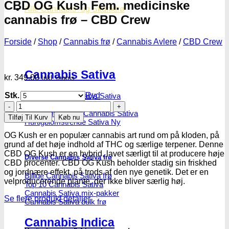
CBD OG Kush Fem. medicinske
Alle Cannabis -og Skunkfrø
cannabis frø – CBD Crew
Forside
/
Shop
/
Cannabis frø
/
Cannabis Avlere
/
CBD Crew
Cannabis Sativa
kr.
349.00
Inkl. moms
Stk.
Ryd
Feminiseret Cannabis Sativa
Cannabis Sativa Hybrider
CBD
Autoblomstrende Cannabis Sativa
OG
Tilføj Til Kurv
Køb nu
Hurtigblomstrende Sativa
Kush
Fem.
OG Kush er en populær cannabis art rund om på kloden, på
medicinske
grund af det høje indhold af THC og særlige terpener. Denne
cannabis
CBD OG Kush er en hybrid, lavet særligt til at producere høje
Diverse Cannabis Sativa frø
frø
CBD procenter. CBD OG Kush beholder stadig sin friskhed
-
og jordnære effekt, på trods af den nye genetik. Det er en
Billige Cannabis Sativa frø
CBD
velproducerende plante, der ikke bliver særlig høj.
Top 10 Cannabis Sativa
Crew
Cannabis Sativa mix-pakker
antal
Se flere produkt detaljer
Cannabis Sativa bulk frø
Cannabis Indica