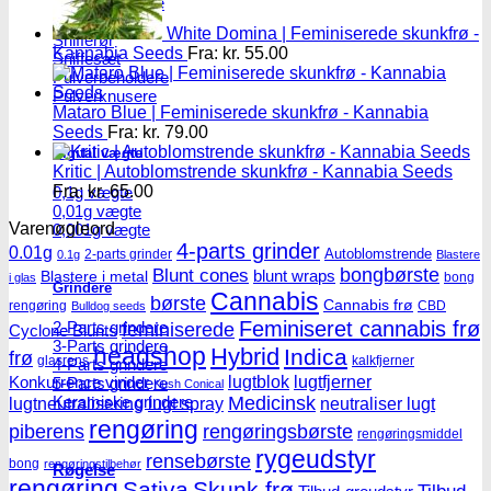
Master blastere
Snuff Box
White Domina | Feminiserede skunkfrø -
Snifferør
Kannabia Seeds
Fra:
kr.
55.00
Sniffesæt
Pulverbeholdere
Pulverknusere
Mataro Blue | Feminiserede skunkfrø - Kannabia
Seeds
Fra:
kr.
79.00
Digital vægte
Kritic | Autoblomstrende skunkfrø - Kannabia Seeds
Fra:
kr.
65.00
0,1g vægte
0,01g vægte
Varenøgleord
0,001g vægte
4-parts grinder
0.01g
Autoblomstrende
2-parts grinder
0.1g
Blastere
Blunt cones
bongbørste
blunt wraps
Blastere i metal
bong
i glas
Grindere
Cannabis
børste
Cannabis frø
rengøring
CBD
Bulldog seeds
Feminiseret cannabis frø
2-Parts grindere
feminiserede
Cyclone Blunts
3-Parts grindere
headshop
Hybrid
Indica
frø
glasrens
kalkfjerner
4-Parts grindere
lugtblok
lugtfjerner
Konkurrence vinder
5-Parts grindere
Kush Conical
Keramiske grindere
Medicinsk
lugtneutralisering
lugt spray
neutraliser lugt
rengøring
piberens
rengøringsbørste
rengøringsmiddel
rygeudstyr
rensebørste
bong
rengøringstilbehør
Røgelse
rengøring
Sativa
Skunk frø