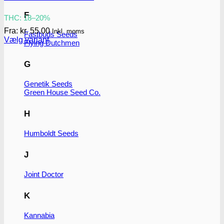
F
THC: 18–20%
Fra:
kr.
55.00
Inkl. moms
Fastbuds Seeds
Vælg variant
Flying Dutchmen
Dette
vare
G
har
flere
Genetik Seeds
varianter.
Green House Seed Co.
Mulighederne
kan
vælges
H
på
varesiden
Humboldt Seeds
J
Joint Doctor
K
Kannabia