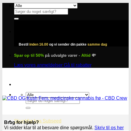
Fortsæt
til
Søg
indhold
efter:
Bestil
inden 16.00
og vi sender din pakke
samme dag
Spar op til 50%
på udvalgte varer -
Altid
💸
Læs vores anmeldelser
Gå til rabatter
Søg
efter:
Skunkfrø hos Subseed
Brug for hjælp?
Vi sidder klar til at besvare dine spørgsmål.
Skriv til os her