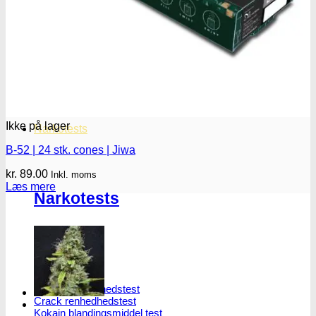
Oplev ALLe vores
brands lige her
Gå til brands
Ikke på lager
Narkotests
B-52 | 24 stk. cones | Jiwa
kr.
89.00
Inkl. moms
Læs mere
Narkotests
Kokain Tests
Kokain renhedhedstest
Crack renhedhedstest
Kokain blandingsmiddel test