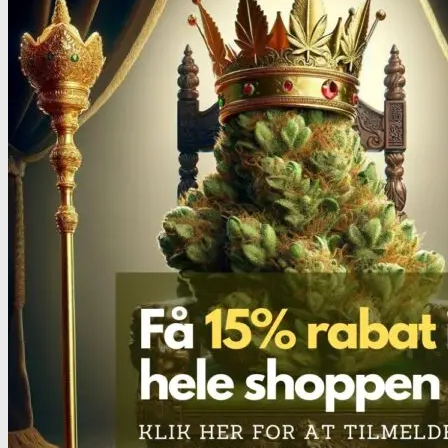
Benzodiazepiner
Benzoer renhedstest
GHB/Hætter
GHB/Hætter renhedstest
Ketamin
Ketamin renhedstest
MCPP
MCPP test
Opiater
Opiater renhedstest