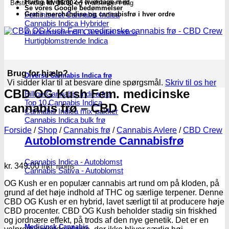
Hurtig levering 2-4 hverdage med
Bestil inden
kl. 16.00
og vi afsender i dag
Se vores Google bedømmelser
Feminiseret Cannabis Indica
Gratis merchandise og cannabisfrø i hver ordre
Cannabis Indica Hybrider
Autoblomstrende Cannabis Indica
Hurtigblomstrende Indica
Brug for hjælp?
Diverse Cannabis Indica frø
Vi sidder klar til at besvare dine spørgsmål.
Skriv til os her
CBD OG Kush Fem. medicinske
Billige Cannabis Indica frø
Top 10 Cannabis Indica
cannabis frø – CBD Crew
Cannabis Indica mix-pakker
Cannabis Indica bulk frø
Forside
/
Shop
/
Cannabis frø
/
Cannabis Avlere
/
CBD Crew
Autoblomstrende Cannabisfrø
Cannabis Indica - Autoblomst
kr.
349.00
Inkl. moms
Cannabis Sativa - Autoblomst
OG Kush er en populær cannabis art rund om på kloden, på
grund af det høje indhold af THC og særlige terpener. Denne
CBD OG Kush er en hybrid, lavet særligt til at producere høje
CBD procenter. CBD OG Kush beholder stadig sin friskhed
og jordnære effekt, på trods af den nye genetik. Det er en
Medicinsk Cannabis