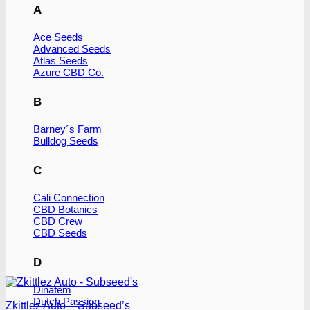
A
Ace Seeds
Advanced Seeds
Atlas Seeds
Azure CBD Co.
B
Barney´s Farm
Bulldog Seeds
C
Cali Connection
CBD Botanics
CBD Crew
CBD Seeds
D
Dinafem
Dutch Passion
Zkittlez Auto – Subseed’s