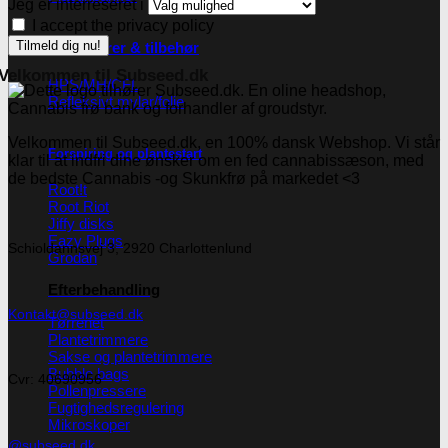
Jeg er interreseret i
I accept the privacy policy
Reflektorer & tilbehør
Velkommen til Subseed.dk
HPS/MH/CFL
Refleksivt mylar/folie
Velkommen til Subseed.dk, en 100% dansk Webshop. Vi står
Forspiring og plantestart
klar til at indfri dine ønsker om en fed cannabissæson, med
de bedste Cannabis -og Skunkfrø på markedet <3
Root!t
Root Riot
Jiffy disks
Eazy Plugs
Schioldannsvej 3, 2920 Charlottenlund
Grodan
Efterbehandling
Kontakt@subseed.dk
Tørrenet
Plantetrimmere
Sakse og plantetrimmere
Bubble bags
Cvr: 40690956
Pollenpressere
Fugtighedsregulering
Mikroskoper
@subseed.dk