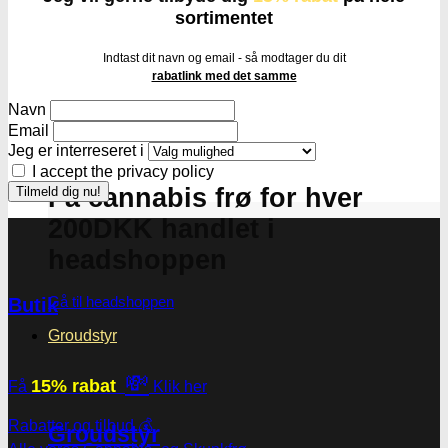
sortimentet
Indtast dit navn og email - så modtager du dit
rabatlink med det samme
Navn
Email
Jeg er interreseret i
I accept the privacy policy
Få cannabis frø for hver
200DKK handlet i
headshoppen
Gå til headshoppen
Butik
Groudstyr
💸
15% rabat
Få
Klik her
Rabatter og tilbud 💰
Groudstyr