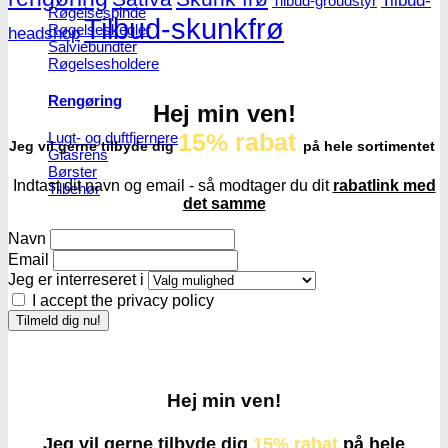
Tilbud-
Tilbud-groudstyr
Røgelsespinde
Tilbud-skunkfrø
Røgelseskegler
headshop
Salviebundter
Røgelsesholdere
Rengøring
Hej min ven!
15% rabat
Lugt- og duftfjernere
Jeg vil gerne tilbyde dig
på hele sortimentet
Glasrens
Børster
Indtast dit navn og email - så modtager du dit
rabatlink med
Tilbehør
det samme
Navn
Email
Jeg er interreseret i
I accept the privacy policy
Hej min ven!
Jeg vil gerne tilbyde dig
15% rabat
på hele