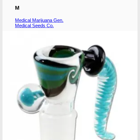
M
Medical Marijuana Gen.
Medical Seeds Co.
N
Nirvana Seeds
R
Ripper Seeds
Royal Queen Seeds
S
Subseed's
Sensi Seeds
Serious Seeds
Sumo Seeds
Super Strains
Seedsman Co.
Sweet Seeds