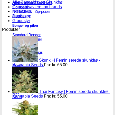
Alle Cannabis -og Skunkfrø
Skulekasser / Stashbox
Cannabisavlere -og brands
Zip-poser
NO SMELL | Zip-poser
Narkotests
Jointbox
Headshop
Groudstyr
Bonger og piber
Produkter
Standard Bonger
Percolator bonger
Diffusor bonger
Dabbing
Olie Bonger / Rigs
Tjubanger
Skunk +| Feminiserede skunkfrø -
Chillum
Kannabia Seeds
Fra:
kr.
65.00
Piber
Bonghoveder
Ø17
Thai Fantasy | Feminiserede skunkfrø -
Ø20
Kannabia Seeds
Fra:
kr.
55.00
SG14
Sniff & Snus