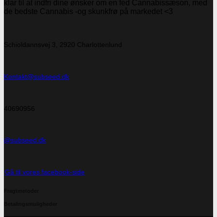
klar til at indfri dine ønsker om en fed Cannabissæson, med
de bedste Cannabis -og skunkfrø på markedet <3
Schioldannsvej 3, 2920 Charlottenlund
Kontakt@subseed.dk
40690956
@subseed.dk
Gå til vores facebook-side
Fragtmetoder
Betalingsmuligheder