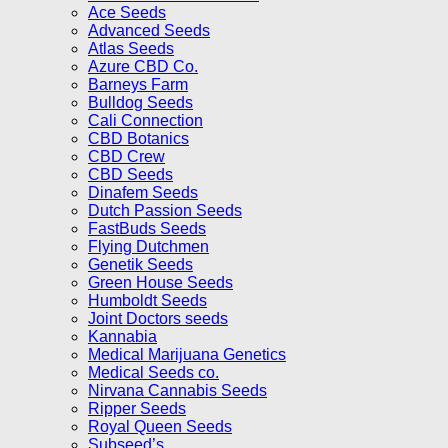
Ace Seeds
Advanced Seeds
Atlas Seeds
Azure CBD Co.
Barneys Farm
Bulldog Seeds
Cali Connection
CBD Botanics
CBD Crew
CBD Seeds
Dinafem Seeds
Dutch Passion Seeds
FastBuds Seeds
Flying Dutchmen
Genetik Seeds
Green House Seeds
Humboldt Seeds
Joint Doctors seeds
Kannabia
Medical Marijuana Genetics
Medical Seeds co.
Nirvana Cannabis Seeds
Ripper Seeds
Royal Queen Seeds
Subseed’s