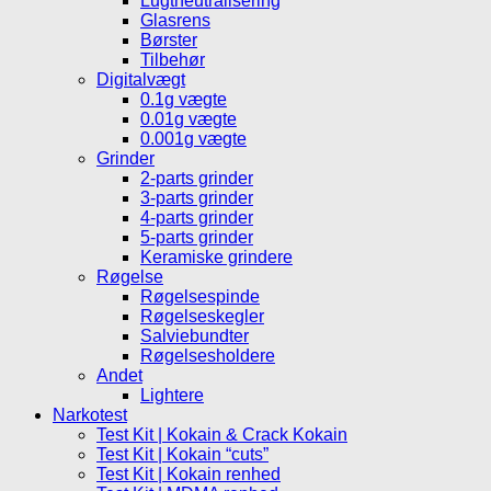
Lugtneutralisering
Glasrens
Børster
Tilbehør
Digitalvægt
0.1g vægte
0.01g vægte
0.001g vægte
Grinder
2-parts grinder
3-parts grinder
4-parts grinder
5-parts grinder
Keramiske grindere
Røgelse
Røgelsespinde
Røgelseskegler
Salviebundter
Røgelsesholdere
Andet
Lightere
Narkotest
Test Kit | Kokain & Crack Kokain
Test Kit | Kokain “cuts”
Test Kit | Kokain renhed