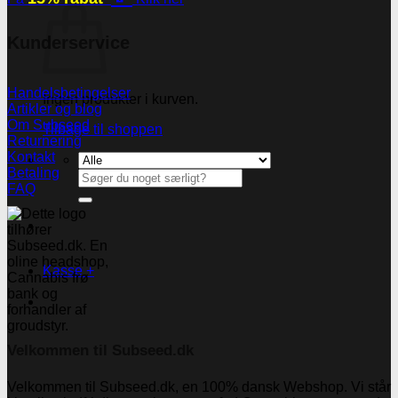
Kunderservice
Handelsbetingelser
Ingen produkter i kurven.
Artikler og blog
Om Subseed
Tilbage til shoppen
Returnering
Kontakt
Betaling
Søg
FAQ
efter:
Kasse
+
Velkommen til Subseed.dk
Velkommen til Subseed.dk, en 100% dansk Webshop. Vi står