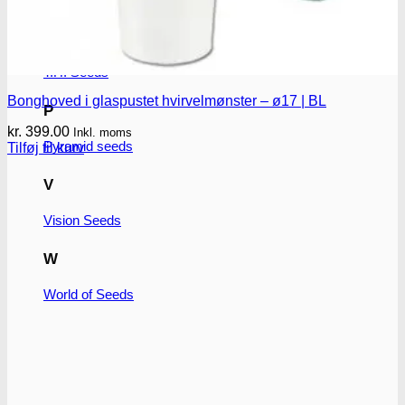
T
T.H. Seeds
Bonghoved i glaspustet hvirvelmønster – ø17 | BL
P
kr.
399.00
Inkl. moms
Pyramid seeds
Tilføj til kurv
V
Vision Seeds
W
World of Seeds