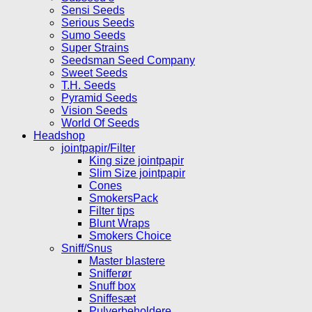
Sensi Seeds
Serious Seeds
Sumo Seeds
Super Strains
Seedsman Seed Company
Sweet Seeds
T.H. Seeds
Pyramid Seeds
Vision Seeds
World Of Seeds
Headshop
jointpapir/Filter
King size jointpapir
Slim Size jointpapir
Cones
SmokersPack
Filter tips
Blunt Wraps
Smokers Choice
Sniff/Snus
Master blastere
Snifferør
Snuff box
Sniffesæt
Pulverbeholdere