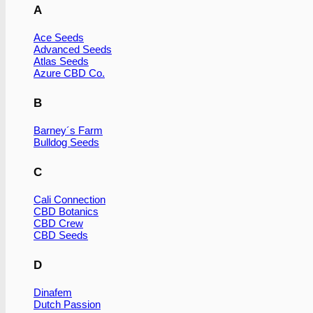
A
Ace Seeds
Advanced Seeds
Atlas Seeds
Azure CBD Co.
B
Barney´s Farm
Bulldog Seeds
C
Cali Connection
CBD Botanics
CBD Crew
CBD Seeds
D
Dinafem
Dutch Passion