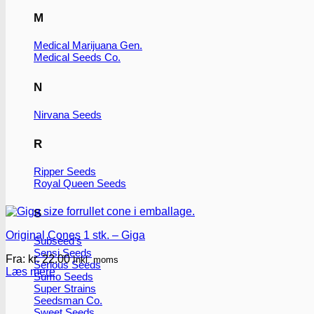
M
Medical Marijuana Gen.
Medical Seeds Co.
N
Nirvana Seeds
R
Ripper Seeds
Royal Queen Seeds
S
Original Cones 1 stk. – Giga
Subseed's
Sensi Seeds
Fra:
kr.
22.00
Inkl. moms
Serious Seeds
Læs mere
Sumo Seeds
Super Strains
Seedsman Co.
Sweet Seeds