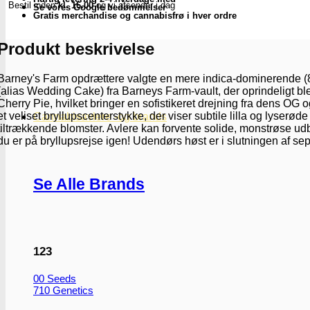
Bestil inden
kl. 16.00
og vi afsender i dag
Barney's
Se vores Google bedømmelser
Gratis merchandise og cannabisfrø i hver ordre
Farm
antal
Produkt beskrivelse
Barney's Farm opdrættere valgte en mere indica-dominerende (
(alias Wedding Cake) fra Barneys Farm-vault, der oprindeligt bl
Cherry Pie, hvilket bringer en sofistikeret drejning fra dens O
et veliset bryllupscenterstykke, der viser subtile lilla og lyser
Cannabisavlere -og brands
tiltrækkende blomster. Avlere kan forvente solide, monstrøse udb
du er på bryllupsrejse igen! Udendørs høst er i slutningen af sept
Se Alle Brands
123
00 Seeds
710 Genetics