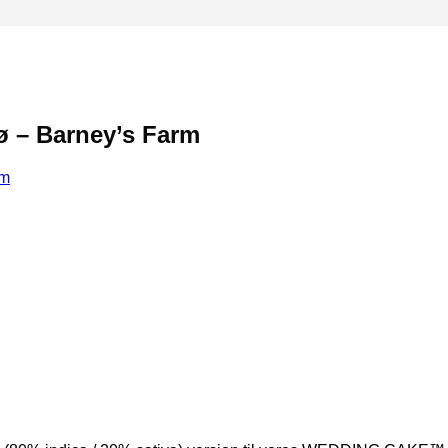
ø – Barney’s Farm
rm