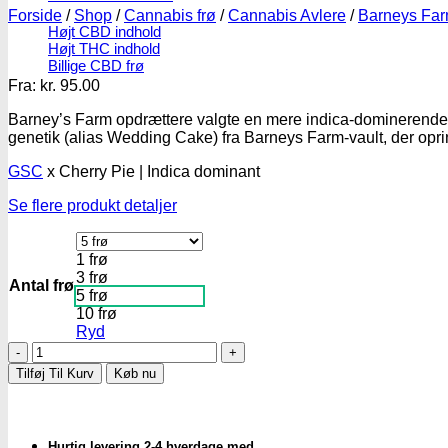
Forside
/
Shop
/
Cannabis frø
/
Cannabis Avlere
/
Barneys Fa
Højt CBD indhold
Højt THC indhold
Billige CBD frø
Fra:
kr.
95.00
Barney’s Farm opdrættere valgte en mere indica-dominerende 
genetik (alias Wedding Cake) fra Barneys Farm-vault, der opri
GSC
x Cherry Pie | Indica dominant
Se flere produkt detaljer
1 frø
3 frø
Antal frø
5 frø
10 frø
Ryd
Wedding
Cake
Tilføj Til Kurv
Køb nu
|
Feminiserede
skunkfrø
-
Hurtig levering 2-4 hverdage med