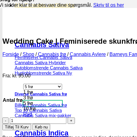
Vi sidder klar til at besvare dine spørgsmål.
Skriv til os her
Alle Cannabis -og Skunkfrø
Wedding Cake | Feminiserede skunkfr
Cannabis Sativa
Forside
/
Shop
/
Cannabis frø
/
Cannabis Avlere
/
Barneys Fa
Feminiseret Cannabis Sativa
Cannabis Sativa Hybrider
Autoblomstrende Cannabis Sativa
Hurtigblomstrende Sativa
Fra:
kr.
95.00
1 frø
Diverse Cannabis Sativa frø
3 frø
Antal frø
5 frø
Billige Cannabis Sativa frø
10 frø
Top 10 Cannabis Sativa
Ryd
Cannabis Sativa mix-pakker
Wedding
Cannabis Sativa bulk frø
Cake
Tilføj Til Kurv
Køb nu
|
Cannabis Indica
Feminiserede