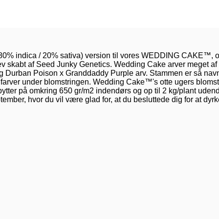
80% indica / 20% sativa) version til vores WEDDING CAKE™, og 
ev skabt af Seed Junky Genetics. Wedding Cake arver meget af si
G og Durban Poison x Granddaddy Purple arv. Stammen er så navng
øde farver under blomstringen. Wedding Cake™'s otte ugers blomst
ytter på omkring 650 gr/m2 indendørs og op til 2 kg/plant udend
ember, hvor du vil være glad for, at du besluttede dig for at dyr