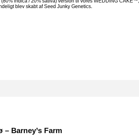
(80% indica / 20% sativa) version til vores WEDDING CAKE™, o
ndeligt blev skabt af Seed Junky Genetics.
ø – Barney’s Farm