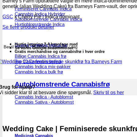
Barney’s Farm opdrættere valgte en mere indica-dominerende 
skunkfrø
genetik (alias Wedding Cake) fra Barneys Farm-vault, der opri
Feminiseret Cannabis Indica
-
Cannabis Indica Hybrider
Barney's
GSC
x Cherry Pie | Indica dominant
Autoblomstrende Cannabis Indica
Farm
Hurtigblomstrende Indica
antal
Se flere produkt detaljer
Hurtig levering 2-4 hverdage med
Diverse Cannabis Indica frø
Bestil inden
kl. 16.00
og vi afsender i dag
Se vores Google bedømmelser
Gratis merchandise og cannabisfrø i hver ordre
Billige Cannabis Indica frø
Top 10 Cannabis Indica
Cannabis Indica mix-pakker
Cannabis Indica bulk frø
Autoblomstrende Cannabisfrø
Brug for hjælp?
Vi sidder klar til at besvare dine spørgsmål.
Skriv til os her
Cannabis Indica - Autoblomst
Cannabis Sativa - Autoblomst
Wedding Cake | Feminiserede skunkfr
Medicinsk Cannabis