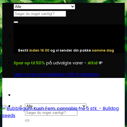
Fortsæt
til
Søg
indhold
efter:
Bestil
inden 16.00
og vi sender din pakke
samme dag
Spar op til 50%
på udvalgte varer -
Altid
💸
Læs vores anmeldelser
Gå til rabatter
Søg
efter: