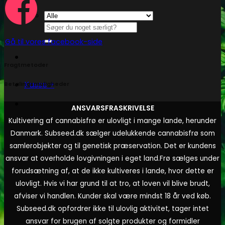
Søg
efter:
Gå til vores facebook-side
Fragtmetoder
Kasse
+
Betalingsmuligheder
ANSVARSFRASKRIVELSE
Kultivering af cannabisfrø er ulovligt i mange lande, herunder
Danmark. Subseed.dk sælger udelukkende cannabisfrø som
samlerobjekter og til genetisk præservation. Det er kundens
ansvar at overholde lovgivningen i eget land.
Frø sælges under
forudsætning af, at de ikke kultiveres i lande, hvor dette er
ulovligt. Hvis vi har grund til at tro, at loven vil blive brudt,
afviser vi handlen. Kunder skal være mindst 18 år ved køb.
Subseed.dk opfordrer ikke til ulovlig aktivitet, tager intet
ansvar for brugen af solgte produkter og formidler