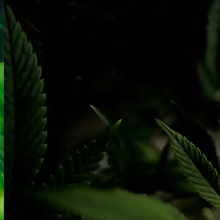
Narkotests
Kokain Tests
Kokain renhedhedstest
Crack renhedhedstest
Kokain blandingsmiddel test
MDMA
MDMA renhedstest
Ecstasy
Ecstasy renhedstest