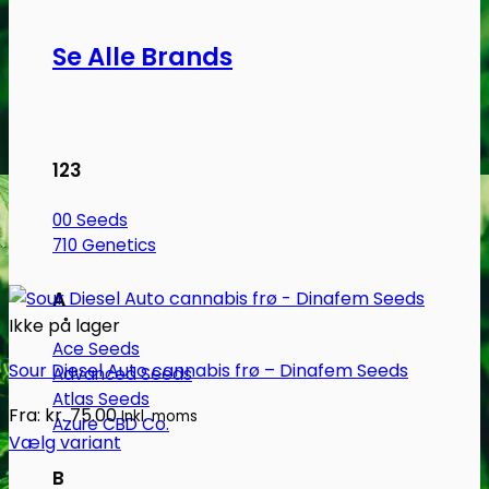
Se Alle Brands
123
00 Seeds
710 Genetics
A
Ikke på lager
Ace Seeds
Sour Diesel Auto cannabis frø – Dinafem Seeds
Advanced Seeds
Atlas Seeds
Fra:
kr.
75.00
Inkl. moms
Azure CBD Co.
Vælg variant
Dette
B