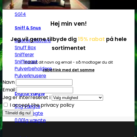
Ø17
Ø20
SG14
Hej min ven!
Sniff & Snus
Jeg vil gerne tilbyde dig
15% rabat
på hele
Master blastere
sortimentet
Snuff Box
Snifferør
Sniffesæt
Indtast dit navn og email - så modtager du dit
Pulverbeholdere
rabatlink med det samme
Pulverknusere
Navn
Email
Digital vægte
Jeg er interreseret i
I accept the privacy policy
0,1g vægte
0,01g vægte
0,001g vægte