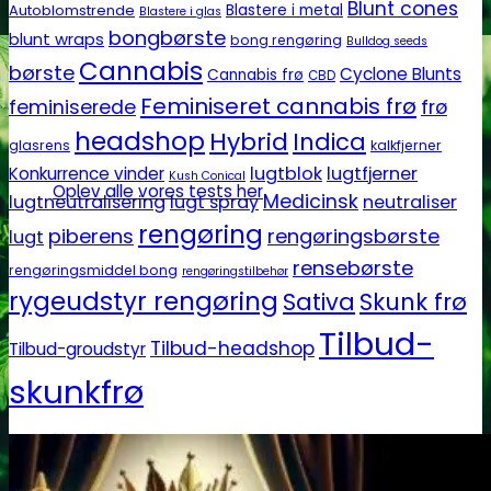
Blunt cones
Autoblomstrende
Blastere i metal
Blastere i glas
bongbørste
blunt wraps
bong rengøring
Bulldog seeds
Cannabis
børste
Cyclone Blunts
Cannabis frø
CBD
Feminiseret cannabis frø
feminiserede
frø
headshop
Hybrid
Indica
glasrens
kalkfjerner
lugtblok
lugtfjerner
Konkurrence vinder
Kush Conical
Oplev alle vores tests her
Medicinsk
lugtneutralisering
lugt spray
neutraliser
rengøring
piberens
rengøringsbørste
lugt
rensebørste
rengøringsmiddel bong
rengøringstilbehør
rygeudstyr rengøring
Sativa
Skunk frø
Tilbud-
Tilbud-headshop
Tilbud-groudstyr
skunkfrø
Headshop