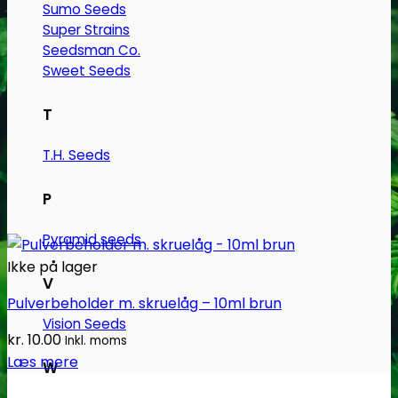
Sumo Seeds
Super Strains
Seedsman Co.
Sweet Seeds
T
T.H. Seeds
P
Pyramid seeds
Ikke på lager
V
Pulverbeholder m. skruelåg – 10ml brun
Vision Seeds
kr.
10.00
Inkl. moms
Læs mere
W