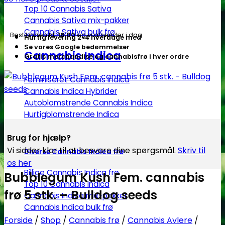
Top 10 Cannabis Sativa
Cannabis Sativa mix-pakker
Cannabis Sativa bulk frø
Bestil inden
kl. 16.00
og vi afsender i dag
Hurtig levering 2-4 hverdage med
Se vores Google bedømmelser
Cannabis Indica
Gratis merchandise og cannabisfrø i hver ordre
Feminiseret Cannabis Indica
Cannabis Indica Hybrider
Autoblomstrende Cannabis Indica
Hurtigblomstrende Indica
Brug for hjælp?
Vi sidder klar til at besvare dine spørgsmål.
Skriv til
Diverse Cannabis Indica frø
os her
Billige Cannabis Indica frø
Bubblegum Kush Fem. cannabis
Top 10 Cannabis Indica
frø 5 stk. – Bulldog seeds
Cannabis Indica mix-pakker
Cannabis Indica bulk frø
Forside
/
Shop
/
Cannabis frø
/
Cannabis Avlere
/