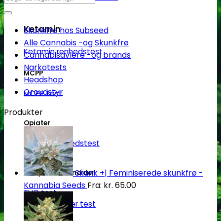
efter:
Ketamin
Skunkfrø hos Subseed
Alle Cannabis -og Skunkfrø
Ketamin renhedstest
Cannabisavlere -og brands
Narkotests
MCPP
Headshop
Groudstyr
MCPP test
Produkter
Opiater
Opiater renhedstest
Skunk +| Feminiserede skunkfrø -
THC/Cannabinoider
Kannabia Seeds
Fra:
kr.
65.00
THC test
Cannabinoider test