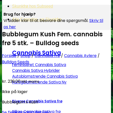
Skunkfrø hos Subseed
Brug for hjælp?
Alle Cannabis -og Skunkfrø
Vi sidder klar til at besvare dine spørgsmål.
Skriv til
os her
Bubblegum Kush Fem. cannabis
frø 5 stk. – Bulldog seeds
Cannabis Sativa
Forside
/
Shop
/
Cannabis frø
/
Cannabis Avlere
/
Bulldog Seeds
Feminiseret Cannabis Sativa
Cannabis Sativa Hybrider
Autoblomstrende Cannabis Sativa
kr.
239.00
Inkl. moms
Hurtigblomstrende Sativa
Ikke på lager
Diverse Cannabis Sativa frø
Bubblegum x Kush
Billige Cannabis Sativa frø
Se flere produkt detaljer