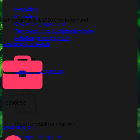
PH måling
EC måling
Schioldannsvej 3, 2920 Charlottenlund
Co2 måling og kontrol
Temperatur og fugtighedsmålere
Målebægere og sprays
Kontakt@subseed.dk
Tilbehør
Tape og fastgørelse
Kurv
40690956
Ingen produkter i kurven.
@subseed.dk
Tilbage til shoppen