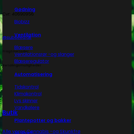
Gødning
Cvr: 40690956
Biobizz
Ventilation
@subseed.dk
Blæsere
Fragtmetoder
Ventilationsrør -og slanger
Blæseregulator
Betalingsmuligheder
Automatisering
Tidskontrol
Klimakontrol
Lys skinner
Vandkølere
Butik
Plantepotter og bakker
Alle vores Cannabis -og Skunkfrø
Air-Pot®