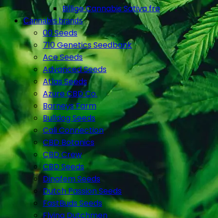
Billige Cannabis Sativa frø
Cannabis brands
00 Seeds
710 Genetics Seedbank
Ace Seeds
Advanced Seeds
Atlas Seeds
Azure CBD Co.
Barneys Farm
Bulldog Seeds
Cali Connection
CBD Botanics
CBD Crew
CBD Seeds
Dinafem Seeds
Dutch Passion Seeds
FastBuds Seeds
Flying Dutchmen