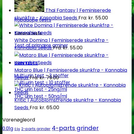
Robadope
Thai Fantasy | Feminiserede
skunkfrø - Kannabia Seeds
Fra:
kr.
55.00
Robadope tests
Simons tests
White Domina | Feminiserede skunkfrø -
Test af primære aminer
Kannabia Seeds
Fra:
kr.
55.00
URIN TESTS
Mataro Blue | Feminiserede skunkfrø - Kannabia
Multi urin test - 3 stoffer
Seeds
Fra:
kr.
79.00
Multi urin test - 10 stoffer
THC urin test - 25ng/ml
THC urin test - 50ng/ml
Kritic | Autoblomstrende skunkfrø - Kannabia
Seeds
Fra:
kr.
65.00
Varenøgleord
4-parts grinder
0.01g
2-parts grinder
0.1g