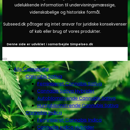
udelukkende information til undervisningsmæssige,
videnskabelige og historiske formål.
Subseed.dk påtager sig intet ansvar for juridiske konsekvenser
af køb eller brug af vores produkter.
Denne side er udviklet i samarbejde
Simpelseo.dk
Alle Cannabisfrø
Cannabis Sativa
Feminiseret Cannabis Sativa
Cannabis Sativa Hybrider
Autoblomstrende Cannabis Sativa
Hurtigblomstrende Cannabis Sativa
Cannabis Indica
Feminiseret Cannabis Indica
Cannabis Indica Hybrider