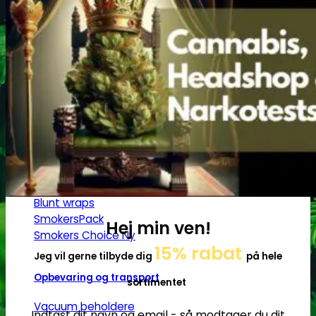
Headshop
Jointpapir og filter
King Size Jointpapir
Slim Size Jointpapir
Cones
Filtertips
Blunt wraps
SmokersPack
Hej min ven!
Smokers Choice
15% rabat
Jeg vil gerne tilbyde dig
på hele
Opbevaring og transport
sortimentet
Vacuum beholdere
Indtast dit navn og email - så modtager du dit