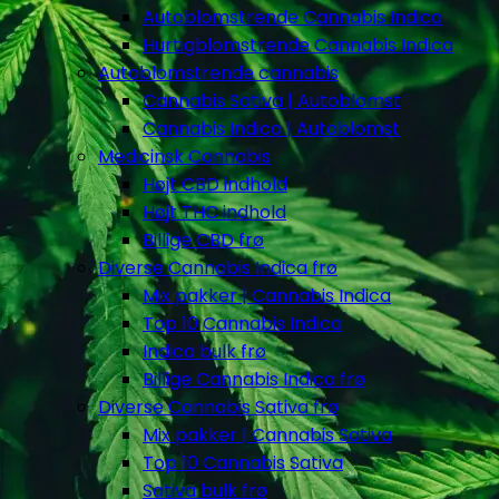
Autoblomstrende Cannabis Indica
Hurtigblomstrende Cannabis Indica
Autoblomstrende cannabis
Cannabis Sativa | Autoblomst
Cannabis Indica | Autoblomst
Medicinsk Cannabis
Højt CBD indhold
Højt THC indhold
Billige CBD frø
Diverse Cannabis Indica frø
Mix pakker | Cannabis Indica
Top 10 Cannabis Indica
Indica bulk frø
Billige Cannabis Indica frø
Diverse Cannabis Sativa frø
Mix pakker | Cannabis Sativa
Top 10 Cannabis Sativa
Sativa bulk frø