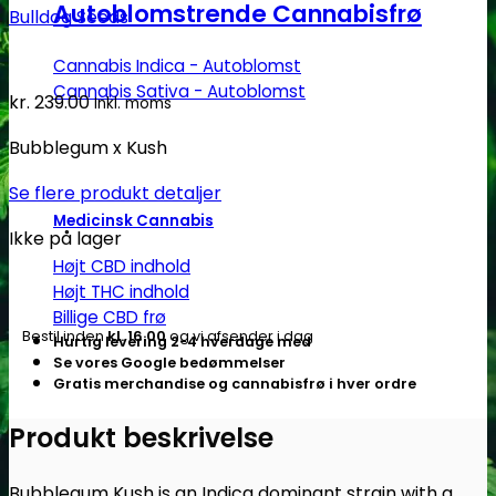
Autoblomstrende Cannabisfrø
Bulldog Seeds
Cannabis Indica - Autoblomst
Cannabis Sativa - Autoblomst
kr.
239.00
Inkl. moms
Bubblegum x Kush
Se flere produkt detaljer
Medicinsk Cannabis
Ikke på lager
Højt CBD indhold
Højt THC indhold
Billige CBD frø
Bestil inden
kl. 16.00
og vi afsender i dag
Hurtig levering 2-4 hverdage med
Se vores Google bedømmelser
Gratis merchandise og cannabisfrø i hver ordre
Produkt beskrivelse
Bubblegum Kush is an Indica dominant strain with a