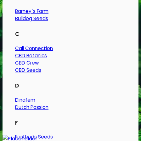
vare
har
Barney´s Farm
flere
Bulldog Seeds
varianter.
Mulighederne
C
kan
Cali Connection
vælges
CBD Botanics
på
CBD Crew
varesiden
CBD Seeds
D
Dinafem
Dutch Passion
F
Fastbuds Seeds