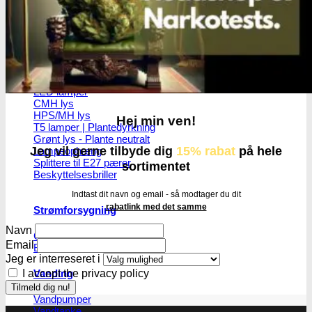
Grolys
LED pære
LED lamper
CMH lys
HPS/MH lys
Hej min ven!
T5 lamper | Plantedyrkning
Grønt lys - Plante neutralt
Jeg vil gerne tilbyde dig
15% rabat
på hele
Lampeophæng
Splittere til E27 pærer
sortimentet
Beskyttelsesbriller
Indtast dit navn og email - så modtager du dit
rabatlink med det samme
Strømforsygning
Navn
CMH ballaster
Email
Ballaster til HPS/MH
Jeg er interreseret i
I accept the privacy policy
Vanding
Vandpumper
Vandtanke