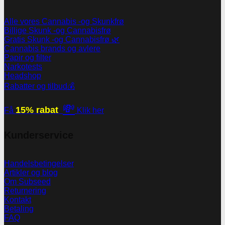
Alle vores Cannabis -og Skunkfrø
Billige Skunk -og Cannabisfrø
Gratis Skunk -og Cannabisfrø 🌿
Cannabis brands og avlere
Papir og filter
Narkotests
Headshop
Rabatter og tilbud💰
💸
15% rabat
Få
Klik her
Kunderservice
Handelsbetingelser
Artikler og blog
Om Subseed
Returnering
Kontakt
Betaling
FAQ