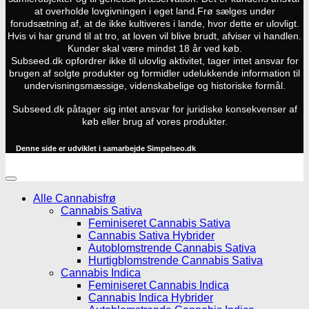
at overholde lovgivningen i eget land.
Frø sælges under
forudsætning af, at de ikke kultiveres i lande, hvor dette er ulovligt.
Hvis vi har grund til at tro, at loven vil blive brudt, afviser vi handlen.
Kunder skal være mindst 18 år ved køb.
Subseed.dk opfordrer ikke til ulovlig aktivitet, tager intet ansvar for
brugen af solgte produkter og formidler udelukkende information til
undervisningsmæssige, videnskabelige og historiske formål.
Subseed.dk påtager sig intet ansvar for juridiske konsekvenser af
køb eller brug af vores produkter.
Denne side er udviklet i samarbejde
Simpelseo.dk
Alle Cannabisfrø
Cannabis Sativa
Feminiseret Cannabis Sativa
Cannabis Sativa Hybrider
Autoblomstrende Cannabis Sativa
Hurtigblomstrende Cannabis Sativa
Cannabis Indica
Feminiseret Cannabis Indica
Cannabis Indica Hybrider