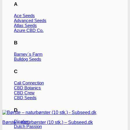
varianter.
A
Mulighederne
kan
Ace Seeds
vælges
Advanced Seeds
på
Atlas Seeds
varesiden
Azure CBD Co.
B
Barney´s Farm
Bulldog Seeds
C
Cali Connection
CBD Botanics
CBD Crew
CBD Seeds
D
Dinafem
Børste – naturbørster (10 stk.) – Subseed.dk
Dutch Passion