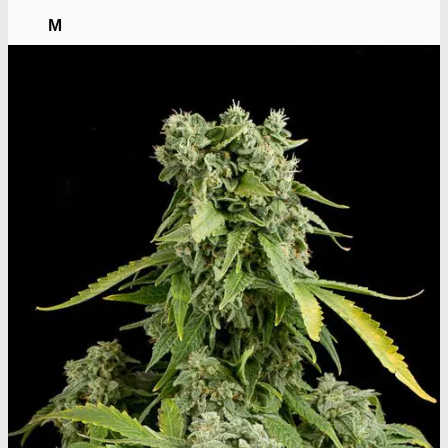
M
Medical Marijuana Gen.
Medical Seeds Co.
N
Nirvana Seeds
R
Ripper Seeds
Royal Queen Seeds
S
Subseed's
Sensi Seeds
Serious Seeds
Sumo Seeds
Super Strains
Seedsman Co.
Sweet Seeds