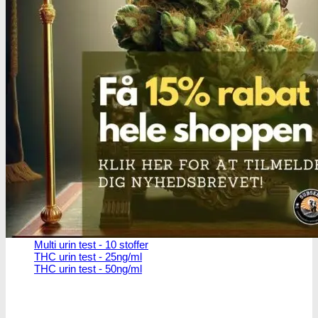
THC/Cannabinoider
THC test
Cannabinoider test
Robadope
Robadope tests
Simons tests
Test af primære aminer
URIN TESTS
Multi urin test - 3 stoffer
Multi urin test - 10 stoffer
THC urin test - 25ng/ml
THC urin test - 50ng/ml