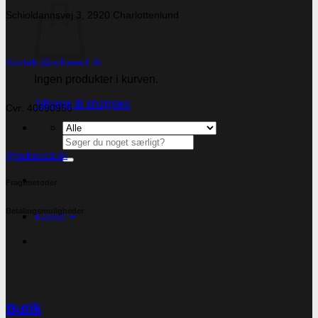
Schioldannsvej 3, 2920 Charlottenlund
Kontakt@subseed.dk
Ingen produkter i kurven.
Tilbage til shoppen
Cvr: 40690956
Søg
efter:
@subseed.dk
Fragtmetoder
Betalingsmuligheder
Kasse
+
Butik