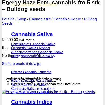
Energy Haze Fem. cannabis frø 5 stk.
Alle Cannabis -og Skunkfrø
– Bulldog seeds
Forside
/
Shop
/
Cannabis frø
/
Cannabis Avlere
/
Bulldog
Seeds
Cannabis Sativa
kr.
299.00
Inkl. moms
Feminiseret Cannabis Sativa
Ikke på lager
Cannabis Sativa Hybrider
Autoblomstrende Cannabis Sativa
Northern Light x Kali Mist
Hurtigblomstrende Sativa
Se flere produkt detaljer
Diverse Cannabis Sativa frø
Hurtig levering 2-4 hverdage med
Bestil inden
kl. 16.00
og vi afsender i dag
Billige Cannabis Sativa frø
Se vores Google bedømmelser
Gratis merchandise og cannabisfrø i hver ordre
Top 10 Cannabis Sativa
Cannabis Sativa mix-pakker
Cannabis Sativa bulk frø
Cannabis Indica