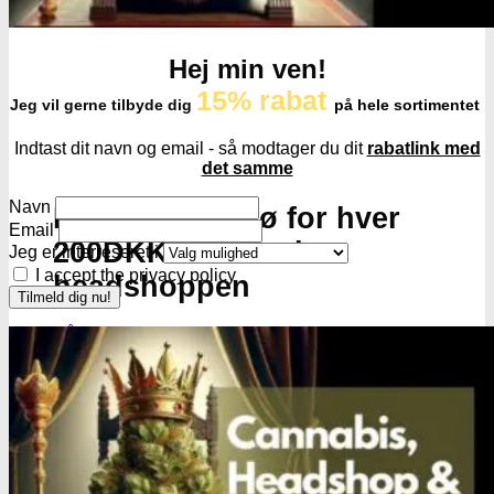
Hej min ven!
15% rabat
Jeg vil gerne tilbyde dig
på hele sortimentet
Indtast dit navn og email - så modtager du dit
rabatlink med
det samme
Navn
Få cannabis frø for hver
Email
200DKK handlet i
Jeg er interreseret i
I accept the privacy policy
headshoppen
Gå til headshoppen
Groudstyr
Groudstyr