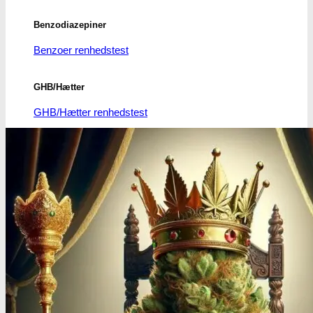
Benzodiazepiner
Benzoer renhedstest
GHB/Hætter
GHB/Hætter renhedstest
Ketamin
Ketamin renhedstest
MCPP
MCPP test
Opiater
Opiater renhedstest