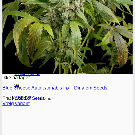
T
T.H. Seeds
P
Pyramid seeds
V
Vision Seeds
Ikke på lager
W
Blue Cheese Auto cannabis frø – Dinafem Seeds
Fra:
kr.
60.00
World of Seeds
Inkl. moms
Vælg variant
Dette
vare
har
flere
varianter.