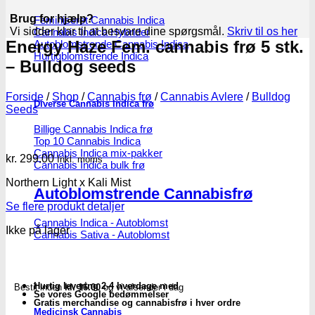
Brug for hjælp?
Feminiseret Cannabis Indica
Vi sidder klar til at besvare dine spørgsmål.
Skriv til os her
Cannabis Indica Hybrider
Energy Haze Fem. cannabis frø 5 stk.
Autoblomstrende Cannabis Indica
Hurtigblomstrende Indica
– Bulldog seeds
Forside
/
Shop
/
Cannabis frø
/
Cannabis Avlere
/
Bulldog
Diverse Cannabis Indica frø
Seeds
Billige Cannabis Indica frø
Top 10 Cannabis Indica
Cannabis Indica mix-pakker
kr.
299.00
Inkl. moms
Cannabis Indica bulk frø
Northern Light x Kali Mist
Autoblomstrende Cannabisfrø
Se flere produkt detaljer
Cannabis Indica - Autoblomst
Ikke på lager
Cannabis Sativa - Autoblomst
Hurtig levering 2-4 hverdage med
Bestil inden
kl. 16.00
og vi afsender i dag
Se vores Google bedømmelser
Gratis merchandise og cannabisfrø i hver ordre
Medicinsk Cannabis