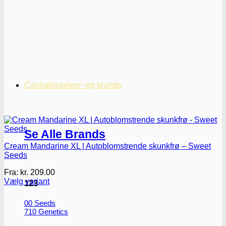
Cannabisavlere -og brands
Se Alle Brands
Cream Mandarine XL | Autoblomstrende skunkfrø – Sweet
Seeds
Fra:
kr.
209.00
Vælg variant
123
Dette
vare
00 Seeds
har
710 Genetics
flere