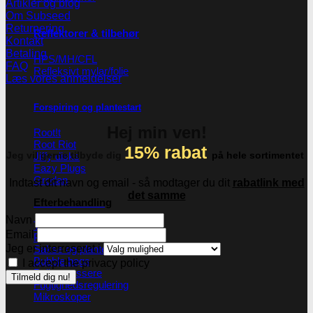
Artikler og blog
Om Subseed
Returnering
Reflektorer & tilbehør
Kontakt
Betaling
HPS/MH/CFL
FAQ
Refleksivt mylar/folie
Læs vores anmeldelser
Forspiring og plantestart
Hej min ven!
Root!t
Root Riot
15% rabat
Jeg vil gerne tilbyde dig
på hele sortimentet
Jiffy disks
Eazy Plugs
Grodan
Indtast dit navn og email - så modtager du dit
rabatlink med
det samme
Efterbehandling
Navn
Tørrenet
Email
Plantetrimmere
Jeg er interreseret i
Sakse og plantetrimmere
Bubble bags
I accept the privacy policy
Pollenpressere
Fugtighedsregulering
Mikroskoper