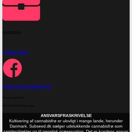
40690956
@subseed.dk
Gå til vores facebook-side
Fragtmetoder
Betalingsmuligheder
ANSVARSFRASKRIVELSE
Kultivering af cannabisfrø er ulovligt i mange lande, herunder
Danmark. Subseed.dk sælger udelukkende cannabisfrø som
samlerobjekter og til genetisk præservation. Det er kundens ansvar