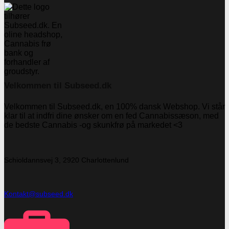
Velkommen til Subseed.dk
Velkommen til Subseed.dk, en 100% dansk Webshop. Vi står
klar til at indfri dine ønsker om en fed Cannabissæson, med
de bedste Cannabis -og skunkfrø på markedet <3
Schioldannsvej 3, 2920 Charlottenlund
Kontakt@subseed.dk