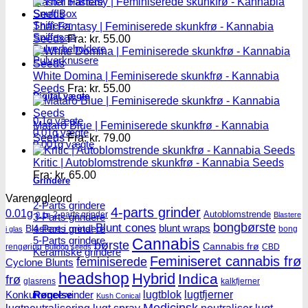
Master blastere
Snuff Box
Snifferør
Thai Fantasy | Feminiserede skunkfrø - Kannabia
Sniffesæt
Seeds
Fra:
kr.
55.00
Pulverbeholdere
Pulverknusere
White Domina | Feminiserede skunkfrø - Kannabia
Seeds
Fra:
kr.
55.00
Digital vægte
0,1g vægte
Mataro Blue | Feminiserede skunkfrø - Kannabia
0,01g vægte
Seeds
Fra:
kr.
79.00
0,001g vægte
Kritic | Autoblomstrende skunkfrø - Kannabia Seeds
Fra:
kr.
65.00
Grindere
Varenøgleord
2-Parts grindere
4-parts grinder
0.01g
Autoblomstrende
2-parts grinder
0.1g
Blastere
3-Parts grindere
Blunt cones
bongbørste
4-Parts grindere
blunt wraps
Blastere i metal
bong
i glas
5-Parts grindere
Cannabis
børste
Cannabis frø
rengøring
CBD
Bulldog seeds
Keramiske grindere
Feminiseret cannabis frø
feminiserede
Cyclone Blunts
headshop
Hybrid
Indica
frø
glasrens
kalkfjerner
lugtblok
lugtfjerner
Røgelse
Konkurrence vinder
Kush Conical