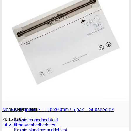
Oplev ALLe vores
brands lige her
Gå til brands
Narkotests
Narkotests
Kokain Tests
Noaks | Zippose S – 185x80mm / 5-pak – Subseed.dk
kr.
123.00
Kokain renhedhedstest
Crack renhedhedstest
Tilføj til kurv
Kokain blandingsmiddel test