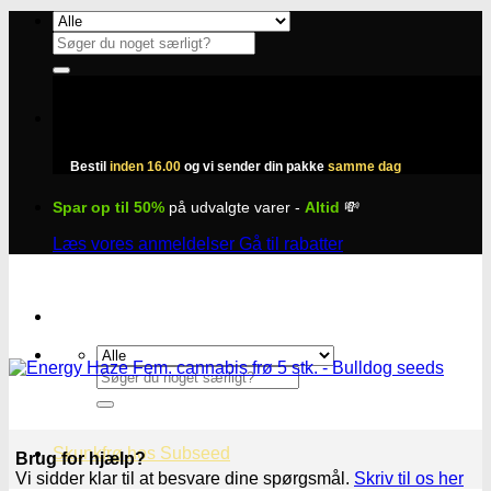
Fortsæt
til
Søg
indhold
efter:
Bestil
inden 16.00
og vi sender din pakke
samme dag
Spar op til 50%
på udvalgte varer -
Altid
💸
Læs vores anmeldelser
Gå til rabatter
Søg
efter:
Skunkfrø hos Subseed
Brug for hjælp?
Vi sidder klar til at besvare dine spørgsmål.
Skriv til os her