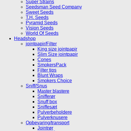
Super Strains
Seedsman Seed Company
Sweet Seeds
T.H. Seeds
Pyramid Seeds
Vision Seeds
World Of Seeds
Headshop
jointpapir/Filter
King size jointpapir
Slim Size jointpapir
Cones
SmokersPack
Filter tips
Blunt Wraps
Smokers Choice
Sniff/Snus
Master blastere
Snifferør
Snuff box
Sniffesæt
Pulverbeholdere
Pulverknusere
Opbevaring/transport
Jointrør