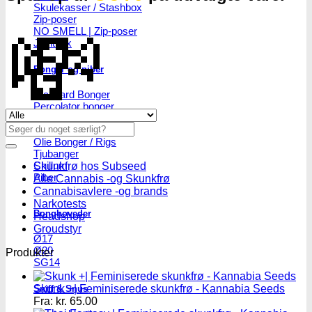
Skulekasser / Stashbox
Zip-poser
💸
NO SMELL | Zip-poser
Jointbox
Bonger og piber
Standard Bonger
Percolator bonger
Se alle tilbud her
Diffusor bonger
Søg
Dabbing
efter:
Olie Bonger / Rigs
Tjubanger
Chillum
Skunkfrø hos Subseed
Piber
Alle Cannabis -og Skunkfrø
Cannabisavlere -og brands
Narkotests
Bonghoveder
Headshop
Groudstyr
Ø17
Ø20
Produkter
SG14
Skunk +| Feminiserede skunkfrø - Kannabia Seeds
Sniff & Snus
Fra:
kr.
65.00