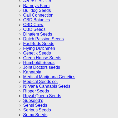
Azure CBD Co.
Barneys Farm
Bulldog Seeds
Cali Connection
CBD Botanics
CBD Crew
CBD Seeds
Dinafem Seeds
Dutch Passion Seeds
FastBuds Seeds
Flying Dutchmen
Genetik Seeds
Green House Seeds
Humboldt Seeds
Joint Doctors seeds
Kannabia
Medical Marijuana Genetics
Medical Seeds co.
Nirvana Cannabis Seeds
Ripper Seeds
Royal Queen Seeds
Subseed’s
Sensi Seeds
Serious Seeds
Sumo Seeds