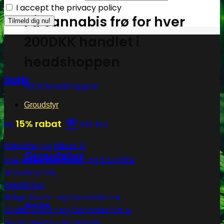
I accept the privacy policy
Få cannabis frø for hver
200DKK handlet i
headshoppen
Butik
Gå til headshoppen
Groudstyr
💸
15% rabat
Få
Klik her
Rabatter og tilbud 💰
Groudstyr
Alle vores Cannabis -og Skunkfrø
Groudstyr
Headshop
Billige Skunk -og Cannabis frø
Grolys
Gratis Skunk -og Cannabis frø 🌿
Skunk avlere- og brands