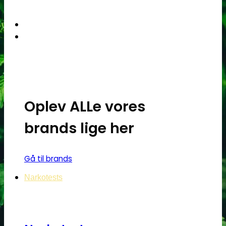
Dette
vare
har
flere
varianter.
Mulighederne
kan
vælges
på
Oplev ALLe vores
varesiden
brands lige her
Gå til brands
Narkotests