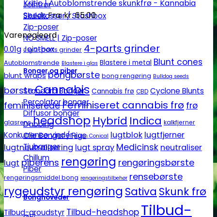
Kritic | Autoblomstrende skunkfrø - Kannabia
Jointrør
Seeds
Fra:
kr.
65.00
Skulekasser / Stashbox
Zip-poser
Varenøgleord
NO SMELL | Zip-poser
4-parts grinder
0.01g
Jointbox
2-parts grinder
0.1g
Blunt cones
Autoblomstrende
Blastere i metal
Blastere i glas
Bonger og piber
bongbørste
blunt wraps
bong rengøring
Bulldog seeds
Cannabis
børste
Standard Bonger
Cyclone Blunts
Cannabis frø
CBD
Percolator bonger
Feminiseret cannabis frø
feminiserede
frø
Diffusor bonger
headshop
Hybrid
Indica
glasrens
kalkfjerner
Dabbing
lugtblok
lugtfjerner
Konkurrence vinder
Olie Bonger / Rigs
Kush Conical
Tjubanger
Medicinsk
lugtneutralisering
lugt spray
neutraliser
Chillum
rengøring
piberens
rengøringsbørste
lugt
Piber
rensebørste
rengøringsmiddel bong
rengøringstilbehør
rygeudstyr rengøring
Sativa
Skunk frø
Bonghoveder
Tilbud-
Tilbud-headshop
Tilbud-groudstyr