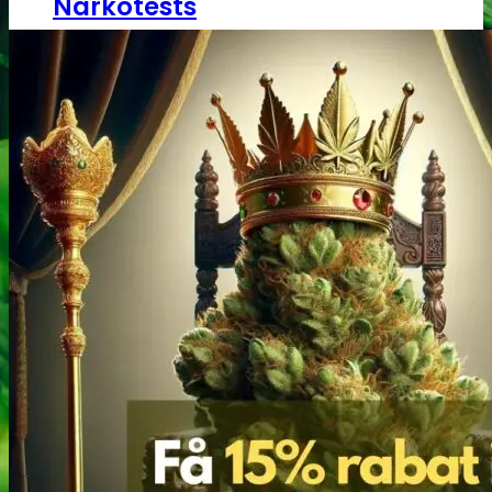
Narkotests
Kokain Tests
Kokain renhedhedstest
Crack renhedhedstest
Kokain blandingsmiddel test
MDMA
MDMA renhedstest
Ecstasy
Ecstasy renhedstest