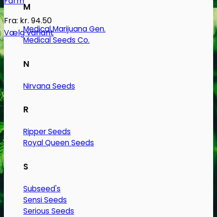
Farm
M
Fra:
kr.
94.50
Medical Marijuana Gen.
Vælg variant
Medical Seeds Co.
Dette
vare
N
har
flere
Nirvana Seeds
varianter.
Mulighederne
R
kan
vælges
Ripper Seeds
på
Royal Queen Seeds
varesiden
S
Subseed's
Sensi Seeds
Serious Seeds