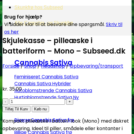
Skunkfrø hos Subseed
Brug for hjælp?
Alle Cannabis -og Skunkfrø
Vi sidder klar til at besvare dine spørgsmål.
Skriv til
os her
Skjulekasse – pilleæske i
batteriform – Mono – Subseed.dk
Cannabis Sativa
Forside
/
Shop
/
Headshop
/
Opbevaring/transport
Feminiseret Cannabis Sativa
Cannabis Sativa Hybrider
kr.
35.00
Autoblomstrende Cannabis Sativa
Hurtigblomstrende Sativa
Skjulekasse
–
Tilføj Til Kurv
Køb nu
pilleæske
Diverse Cannabis Sativa frø
Kompakt pilleæske i batteri-look (Mono) med diskret
i
opbevaring. Ideel til piller, smådele eller kontanter i
batteriform
Billige Cannabis Sativa frø