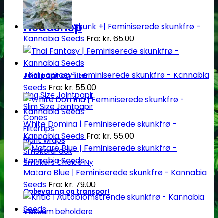
Headshop
Skunk +| Feminiserede skunkfrø -
Kannabia Seeds
Fra:
kr.
65.00
Thai Fantasy | Feminiserede skunkfrø - Kannabia
Jointpapir og filter
Seeds
Fra:
kr.
55.00
King Size Jointpapir
Slim Size Jointpapir
Cones
White Domina | Feminiserede skunkfrø -
Filtertips
Kannabia Seeds
Fra:
kr.
55.00
Blunt wraps
SmokersPack
Smokers Choice
Mataro Blue | Feminiserede skunkfrø - Kannabia
Seeds
Fra:
kr.
79.00
Opbevaring og transport
Vacuum beholdere