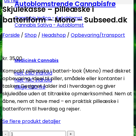
os her
Autoblomstrende Cannabisfrø
Skjulekasse – pilleæske i
Cannabis Indica - Autoblomst
batteriform – Mono – Subseed.dk
Cannabis Sativa - Autoblomst
Forside
/
Shop
/
Headshop
/
Opbevaring/transport
kr.
35.00
Medicinsk Cannabis
Kompakt pilleæske i batteri-look (Mono) med diskret
Højt CBD indhold
opbevaring. Ideel til piller, smådele eller kontanter i
Højt THC indhold
tasken. Designet falder ind i hverdagen og giver
Billige CBD frø
skjuledåse uden at tiltrække opmærksomhed. Nem at
åbne, nem at have med – en praktisk pilleæske i
batteriform til hverdag og rejser.
Se flere produkt detaljer
Skjulekasse