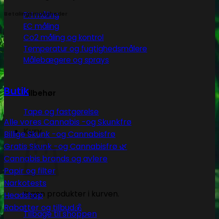
PH måling
Betalingsmuligheder
EC måling
Co2 måling og kontrol
Temperatur og fugtighedsmålere
Målebægere og sprays
Butik
Tilbehør
Tape og fastgørelse
Alle vores Cannabis -og Skunkfrø
Kurv
Billige Skunk -og Cannabisfrø
Gratis Skunk -og Cannabisfrø 🌿
Cannabis brands og avlere
Papir og filter
Narkotests
Ingen produkter i kurven.
Headshop
Rabatter og tilbud💰
Tilbage til shoppen