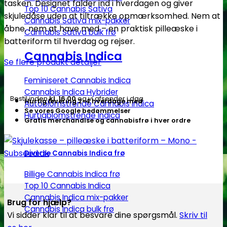
tasken. Designet falder ind i hverdagen og giver
–
Top 10 Cannabis Sativa
skjuledåse uden at tiltrække opmærksomhed. Nem at
Mono
Cannabis Sativa mix-pakker
åbne, nem at have med – en praktisk pilleæske i
Cannabis Sativa bulk frø
-
batteriform til hverdag og rejser.
Subseed.dk
Cannabis Indica
antal
Se flere produkt detaljer
Feminiseret Cannabis Indica
Cannabis Indica Hybrider
Bestil inden
kl. 16.00
og vi afsender i dag
Hurtig levering 2-4 hverdage med
Autoblomstrende Cannabis Indica
Se vores Google bedømmelser
Hurtigblomstrende Indica
Gratis merchandise og cannabisfrø i hver ordre
Diverse Cannabis Indica frø
Billige Cannabis Indica frø
Top 10 Cannabis Indica
Cannabis Indica mix-pakker
Brug for hjælp?
Cannabis Indica bulk frø
Vi sidder klar til at besvare dine spørgsmål.
Skriv til