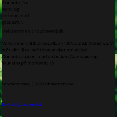
Velkommen til Subseed.dk
Velkommen til Subseed.dk, en 100% dansk Webshop. Vi
står klar til at indfri dine ønsker om en fed
Cannabissæson, med de bedste Cannabis -og
skunkfrø på markedet <3
Schioldannsvej 3, 2920 Charlottenlund
Kontakt@subseed.dk