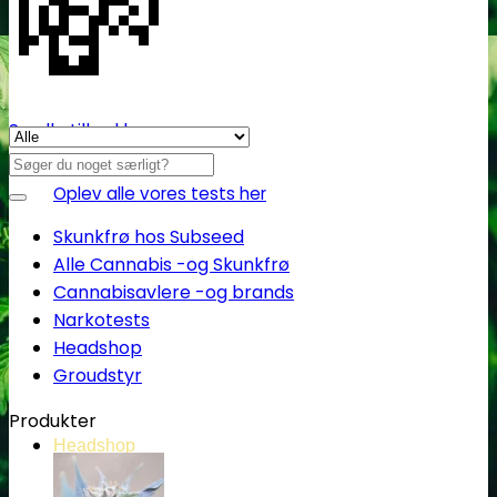
💸
Se alle tilbud her
Søg
efter:
Oplev alle vores tests her
Skunkfrø hos Subseed
Alle Cannabis -og Skunkfrø
Cannabisavlere -og brands
Narkotests
Headshop
Groudstyr
Produkter
Headshop