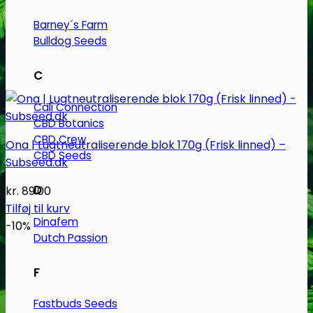
Barney´s Farm
Bulldog Seeds
C
Cali Connection
CBD Botanics
CBD Crew
Ona | Lugtneutraliserende blok 170g (Frisk linned) –
CBD Seeds
Subseed.dk
D
kr.
89.00
Tilføj til kurv
Dinafem
-10%
Dutch Passion
F
Fastbuds Seeds