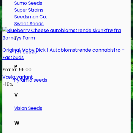
Sumo Seeds
Super Strains
Seedsman Co.
Sweet Seeds
T
Original Moby Dick | Autoblomstrende cannabisfrø –
T.H. Seeds
Fastbuds
P
Fra:
kr.
95.00
Vælg variant
Pyramid seeds
Dette
-15%
vare
V
har
flere
Vision Seeds
varianter.
Mulighederne
W
kan