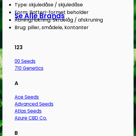
Type: skjuledåse / skjuledåse
Form: Batteri-formet beholder
Se Alle Brands
Åbning/lukning: Skruelåg / afskruning
Brug: piller, smådele, kontanter
123
00 Seeds
710 Genetics
A
Ace Seeds
Advanced Seeds
Atlas Seeds
Azure CBD Co.
B