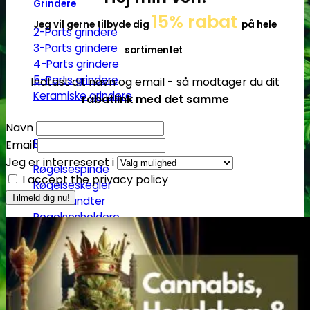
Grindere
15% rabat
Jeg vil gerne tilbyde dig
på hele
2-Parts grindere
3-Parts grindere
sortimentet
4-Parts grindere
5-Parts grindere
Indtast dit navn og email - så modtager du dit
Keramiske grindere
rabatlink med det samme
Navn
Røgelse
Email
Jeg er interreseret i
Røgelsespinde
I accept the privacy policy
Røgelseskegler
Salviebundter
Røgelsesholdere
Rengøring
Lugt- og duftfjernere
Glasrens
Børster