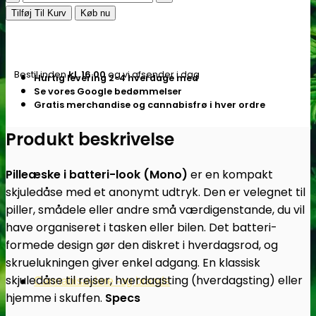
–
Tilføj Til Kurv
Køb nu
pilleæske
i
batteriform
Bestil inden
kl. 16.00
og vi afsender i dag
Hurtig levering 2-4 hverdage med
–
Se vores Google bedømmelser
Mono
Gratis merchandise og cannabisfrø i hver ordre
-
Subseed.dk
Produkt beskrivelse
antal
Pilleæske i batteri-look (Mono)
er en kompakt
skjuledåse med et anonymt udtryk. Den er velegnet til
piller, smådele eller andre små værdigenstande, du vil
have organiseret i tasken eller bilen. Det batteri-
formede design gør den diskret i hverdagsrod, og
skruelukningen giver enkel adgang. En klassisk
skjuledåse til rejser, hverdagsting (hverdagsting) eller
Cannabisavlere -og brands
hjemme i skuffen.
Specs