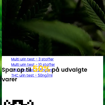
Robadope
Robadope tests
Simons tests
Test af primære aminer
URIN TESTS
Multi urin test - 3 stoffer
Multi urin test - 10 stoffer
50%
Spar op til
på udvalgte
THC urin test - 25ng/ml
THC urin test - 50ng/ml
varer