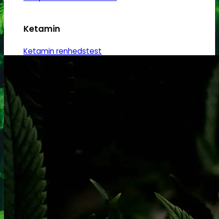
Ketamin
Ketamin renhedstest
MCPP
MCPP test
Opiater
Opiater renhedstest
THC/Cannabinoider
THC test
Cannabinoider test