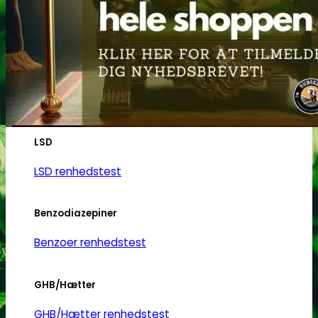
Heroin
Heroin renhedstest
Badesalte
Badesalte renhedstest
LSD
LSD renhedstest
Benzodiazepiner
Benzoer renhedstest
GHB/Hætter
GHB/Hætter renhedstest