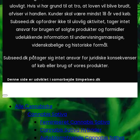
ulovligt. Hvis vi har grund til at tro, at loven vil blive brudt,
afviser vi handlen. Kunder skal være mindst 18 år ved køb.
Subseed.dk opfordrer ikke til ulovlig aktivitet, tager intet
ansvar for brugen af solgte produkter og formidler
udelukkende information til undervisningsmæssige,
videnskabelige og historiske formål.
Subseed.dk påtager sig intet ansvar for juridiske konsekvenser
af køb eller brug af vores produkter.
Denne side er udviklet i samarbejde
Simpelseo.dk
Alle Cannabisfrø
Cannabis Sativa
Feminiseret Cannabis Sativa
Cannabis Sativa Hybrider
Autoblomstrende Cannabis Sativa