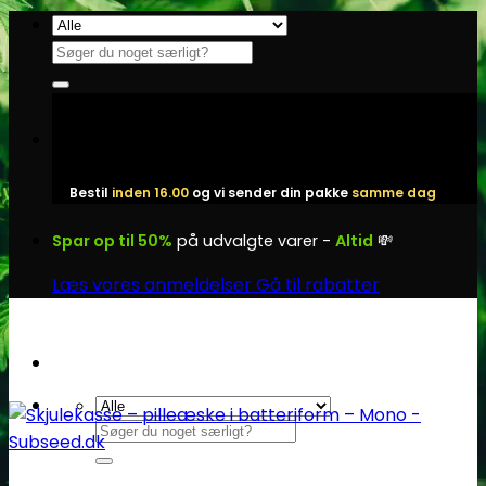
Fortsæt
til
Søg
indhold
efter:
Bestil
inden 16.00
og vi sender din pakke
samme dag
Spar op til 50%
på udvalgte varer -
Altid
💸
Læs vores anmeldelser
Gå til rabatter
Søg
efter: