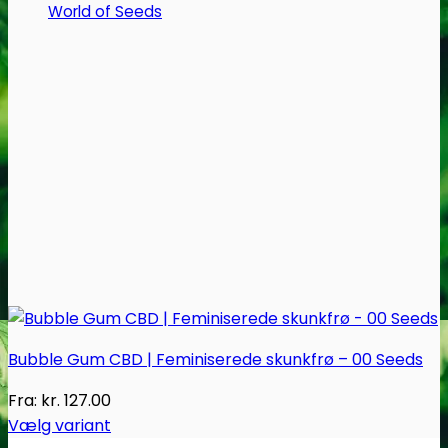
vælges
World of Seeds
på
varesiden
Bubble Gum CBD | Feminiserede skunkfrø – 00 Seeds
Fra:
kr.
127.00
Vælg variant