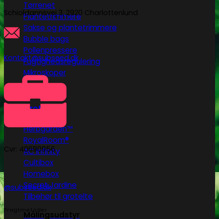
Tørrenet
Schioldannsvej 3, 2920 Charlottenlund
Plantetrimmere
Sakse og plantetrimmere
Bubble bags
Pollenpressere
Kontakt@subseed.dk
Fugtighedsregulering
Mikroskoper
Grotelte
Herbgarden™
RoyalRoom®
Cvr: 40690956
AC infinity
Cultibox
Homebox
Secret Jardine
@subseed.dk
Tilbehør til grotelte
Fragtmetoder
Målingsudstyr