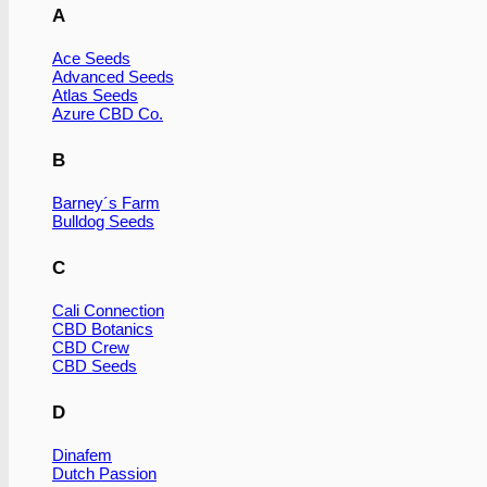
A
Ace Seeds
Advanced Seeds
Atlas Seeds
Azure CBD Co.
B
Barney´s Farm
Bulldog Seeds
C
Cali Connection
CBD Botanics
CBD Crew
CBD Seeds
D
Dinafem
Dutch Passion