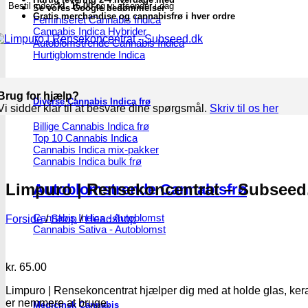
Bestil inden
kl. 16.00
og vi afsender i dag
Se vores Google bedømmelser
Gratis merchandise og cannabisfrø i hver ordre
Feminiseret Cannabis Indica
Cannabis Indica Hybrider
Autoblomstrende Cannabis Indica
Hurtigblomstrende Indica
Brug for hjælp?
Diverse Cannabis Indica frø
Vi sidder klar til at besvare dine spørgsmål.
Skriv til os her
Billige Cannabis Indica frø
Top 10 Cannabis Indica
Cannabis Indica mix-pakker
Cannabis Indica bulk frø
Limpuro | Rensekoncentrat – Subseed
Autoblomstrende Cannabisfrø
Cannabis Indica - Autoblomst
Forside
/
Shop
/
Headshop
Cannabis Sativa - Autoblomst
kr.
65.00
Limpuro | Rensekoncentrat hjælper dig med at holde glas, keram
er nemmere at bruge.
Medicinsk Cannabis