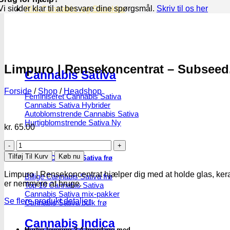
Vi sidder klar til at besvare dine spørgsmål.
Skriv til os her
Alle Cannabis -og Skunkfrø
Limpuro | Rensekoncentrat – Subseed
Cannabis Sativa
Forside
/
Shop
/
Headshop
Feminiseret Cannabis Sativa
Cannabis Sativa Hybrider
Autoblomstrende Cannabis Sativa
Hurtigblomstrende Sativa
kr.
65.00
Limpuro
|
Tilføj Til Kurv
Køb nu
Diverse Cannabis Sativa frø
Rensekoncentrat
-
Limpuro | Rensekoncentrat hjælper dig med at holde glas, keram
Billige Cannabis Sativa frø
Subseed.dk
er nemmere at bruge.
Top 10 Cannabis Sativa
antal
Cannabis Sativa mix-pakker
Se flere produkt detaljer
Cannabis Sativa bulk frø
Cannabis Indica
Hurtig levering 2-4 hverdage med