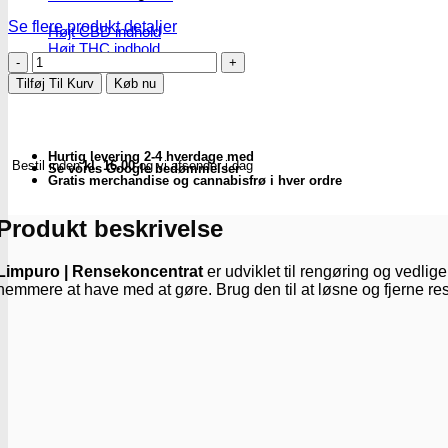
Se flere produkt detaljer
Højt CBD indhold
Højt THC indhold
Limpuro
Billige CBD frø
|
Tilføj Til Kurv
Køb nu
Rensekoncentrat
-
Subseed.dk
antal
Hurtig levering 2-4 hverdage med
Bestil inden
kl. 16.00
og vi afsender i dag
Se vores Google bedømmelser
Gratis merchandise og cannabisfrø i hver ordre
Produkt beskrivelse
Limpuro | Rensekoncentrat
er udviklet til rengøring og vedli
nemmere at have med at gøre. Brug den til at løsne og fjerne reste