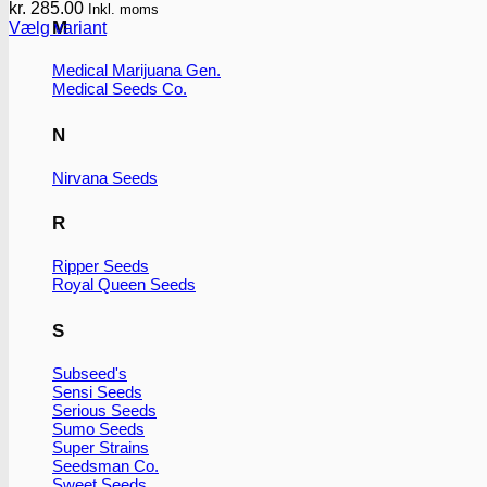
kr.
285.00
Inkl. moms
M
Vælg variant
Dette
vare
Medical Marijuana Gen.
har
Medical Seeds Co.
flere
varianter.
N
Mulighederne
kan
Nirvana Seeds
vælges
på
varesiden
R
Ripper Seeds
Royal Queen Seeds
S
Subseed's
Sensi Seeds
Serious Seeds
Sumo Seeds
Super Strains
Seedsman Co.
Sweet Seeds