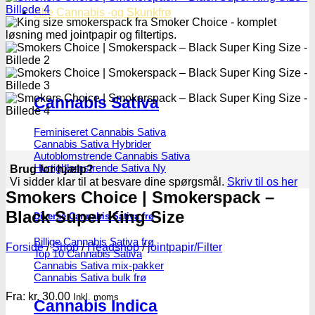
Alle Cannabis -og Skunkfrø
Cannabis Sativa
Feminiseret Cannabis Sativa
Cannabis Sativa Hybrider
Autoblomstrende Cannabis Sativa
Hurtigblomstrende Sativa
Brug for hjælp?
Vi sidder klar til at besvare dine spørgsmål.
Skriv til os her
Smokers Choice | Smokerspack –
Black Super King Size
Diverse Cannabis Sativa frø
Billige Cannabis Sativa frø
Forside
/
Shop
/
Headshop
/
jointpapir/Filter
Top 10 Cannabis Sativa
Cannabis Sativa mix-pakker
Cannabis Sativa bulk frø
Fra:
kr.
30.00
Inkl. moms
Cannabis Indica