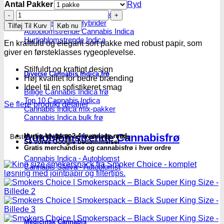
Antal Pakker
Ryd
Smokers
Feminiseret Cannabis Indica
Cannabis Indica Hybrider
Choice
Tilføj Til Kurv
Køb nu
Autoblomstrende Cannabis Indica
|
Hurtigblomstrende Indica
Smokerspack
En kraftfuld og elegant sort pakke med robust papir, som
–
giver en førsteklasses rygeoplevelse.
Black
Super
Stilfuldt og kraftigt design
Diverse Cannabis Indica frø
King
Høj kvalitet for bedre brænding
Size
Ideel til en sofistikeret smag
Billige Cannabis Indica frø
antal
Top 10 Cannabis Indica
Se flere produkt detaljer
Cannabis Indica mix-pakker
Cannabis Indica bulk frø
Autoblomstrende Cannabisfrø
Hurtig levering 2-4 hverdage med
Bestil inden
kl. 16.00
og vi afsender i dag
Se vores Google bedømmelser
Gratis merchandise og cannabisfrø i hver ordre
Cannabis Indica - Autoblomst
Cannabis Sativa - Autoblomst
Medicinsk Cannabis