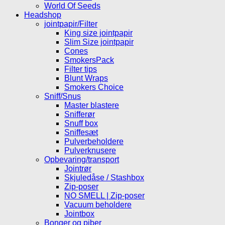
World Of Seeds
Headshop
jointpapir/Filter
King size jointpapir
Slim Size jointpapir
Cones
SmokersPack
Filter tips
Blunt Wraps
Smokers Choice
Sniff/Snus
Master blastere
Snifferør
Snuff box
Sniffesæt
Pulverbeholdere
Pulverknusere
Opbevaring/transport
Jointrør
Skjuledåse / Stashbox
Zip-poser
NO SMELL | Zip-poser
Vacuum beholdere
Jointbox
Bonger og piber