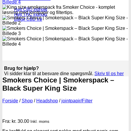
Højt CBD indhold
Højt THC indhold
Billige CBD frø
Brug for hjælp?
Vi sidder klar til at besvare dine spørgsmål.
Skriv til os her
Smokers Choice | Smokerspack –
Black Super King Size
Forside
/
Shop
/
Headshop
/
jointpapir/Filter
Fra:
kr.
30.00
Inkl. moms