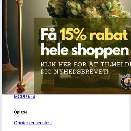
Benzodiazepiner
Benzoer renhedstest
GHB/Hætter
GHB/Hætter renhedstest
Ketamin
Ketamin renhedstest
MCPP
MCPP test
Opiater
Opiater renhedstest