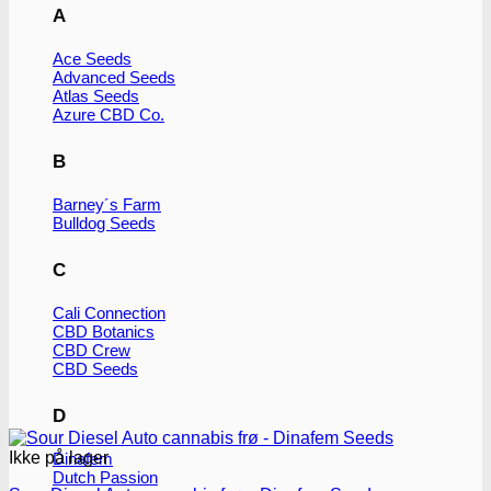
A
Ace Seeds
Advanced Seeds
Atlas Seeds
Azure CBD Co.
B
Barney´s Farm
Bulldog Seeds
C
Cali Connection
CBD Botanics
CBD Crew
CBD Seeds
D
Ikke på lager
Dinafem
Dutch Passion