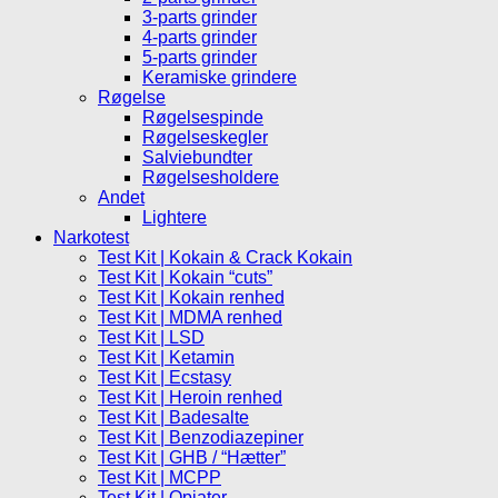
3-parts grinder
4-parts grinder
5-parts grinder
Keramiske grindere
Røgelse
Røgelsespinde
Røgelseskegler
Salviebundter
Røgelsesholdere
Andet
Lightere
Narkotest
Test Kit | Kokain & Crack Kokain
Test Kit | Kokain “cuts”
Test Kit | Kokain renhed
Test Kit | MDMA renhed
Test Kit | LSD
Test Kit | Ketamin
Test Kit | Ecstasy
Test Kit | Heroin renhed
Test Kit | Badesalte
Test Kit | Benzodiazepiner
Test Kit | GHB / “Hætter”
Test Kit | MCPP
Test Kit | Opiater