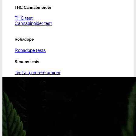
THC/Cannabinoider
THC test
Cannabinoider test
Robadope
Robadope tests
Simons tests
Test af primære aminer
URIN TESTS
Multi urin test - 3 stoffer
Multi urin test - 10 stoffer
THC urin test - 25ng/ml
THC urin test - 50ng/ml