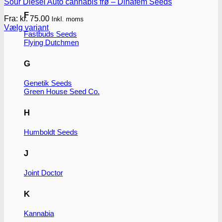
Sour Diesel Auto cannabis frø – Dinafem Seeds
F
Fra:
kr.
75.00
Inkl. moms
Vælg variant
Fastbuds Seeds
Dette
Flying Dutchmen
vare
har
flere
G
varianter.
Mulighederne
Genetik Seeds
kan
Green House Seed Co.
vælges
på
H
varesiden
Humboldt Seeds
J
Joint Doctor
K
Kannabia