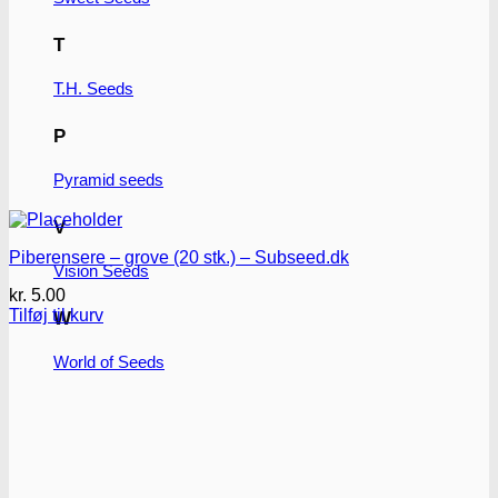
T
T.H. Seeds
P
Pyramid seeds
V
Piberensere – grove (20 stk.) – Subseed.dk
Vision Seeds
kr.
5.00
Tilføj til kurv
W
World of Seeds