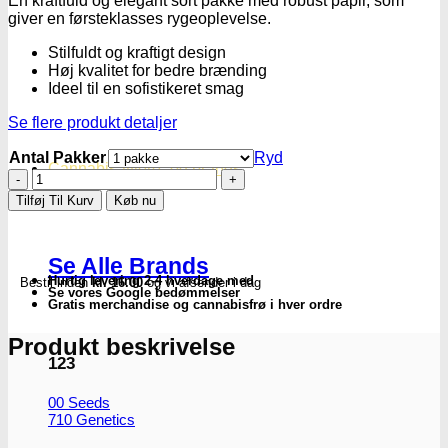
En kraftfuld og elegant sort pakke med robust papir, som
giver en førsteklasses rygeoplevelse.
Stilfuldt og kraftigt design
Høj kvalitet for bedre brænding
Ideel til en sofistikeret smag
Se flere produkt detaljer
Antal Pakker
Ryd
Cannabisavlere -og brands
Smokers
Choice
Tilføj Til Kurv
Køb nu
|
Smokerspack
–
Se Alle Brands
Black
Hurtig levering 2-4 hverdage med
Bestil inden
kl. 16.00
og vi afsender i dag
Super
Se vores Google bedømmelser
King
Gratis merchandise og cannabisfrø i hver ordre
Size
antal
Produkt beskrivelse
123
00 Seeds
710 Genetics