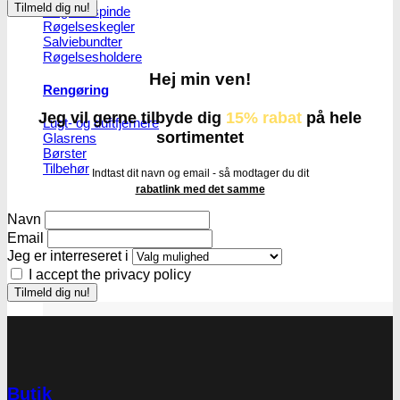
Røgelsespinde
Røgelseskegler
Salviebundter
Røgelsesholdere
Hej min ven!
Rengøring
Jeg vil gerne tilbyde dig
15% rabat
på hele
Lugt- og duftfjernere
sortimentet
Glasrens
Børster
Tilbehør
Indtast dit navn og email - så modtager du dit
rabatlink med det samme
Navn
Email
Jeg er interreseret i
I accept the privacy policy
Butik