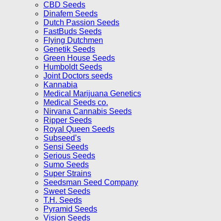
CBD Seeds
Dinafem Seeds
Dutch Passion Seeds
FastBuds Seeds
Flying Dutchmen
Genetik Seeds
Green House Seeds
Humboldt Seeds
Joint Doctors seeds
Kannabia
Medical Marijuana Genetics
Medical Seeds co.
Nirvana Cannabis Seeds
Ripper Seeds
Royal Queen Seeds
Subseed’s
Sensi Seeds
Serious Seeds
Sumo Seeds
Super Strains
Seedsman Seed Company
Sweet Seeds
T.H. Seeds
Pyramid Seeds
Vision Seeds