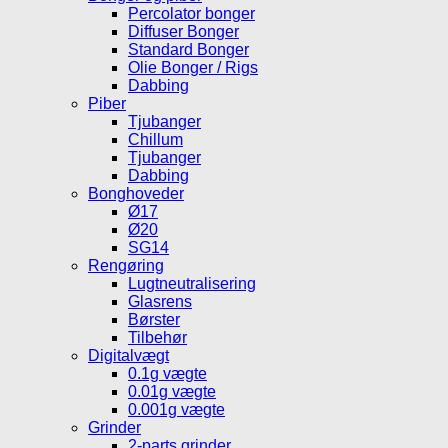
Percolator bonger
Diffuser Bonger
Standard Bonger
Olie Bonger / Rigs
Dabbing
Piber
Tjubanger
Chillum
Tjubanger
Dabbing
Bonghoveder
Ø17
Ø20
SG14
Rengøring
Lugtneutralisering
Glasrens
Børster
Tilbehør
Digitalvægt
0.1g vægte
0.01g vægte
0.001g vægte
Grinder
2-parts grinder