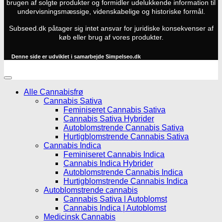
brugen af solgte produkter og formidler udelukkende information til
undervisningsmæssige, videnskabelige og historiske formål.
Subseed.dk påtager sig intet ansvar for juridiske konsekvenser af
køb eller brug af vores produkter.
Denne side er udviklet i samarbejde
Simpelseo.dk
Alle Cannabisfrø
Cannabis Sativa
Feminiseret Cannabis Sativa
Cannabis Sativa Hybrider
Autoblomstrende Cannabis Sativa
Hurtigblomstrende Cannabis Sativa
Cannabis Indica
Feminiseret Cannabis Indica
Cannabis Indica Hybrider
Autoblomstrende Cannabis Indica
Hurtigblomstrende Cannabis Indica
Autoblomstrende cannabis
Cannabis Sativa | Autoblomst
Cannabis Indica | Autoblomst
Medicinsk Cannabis