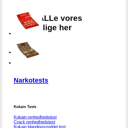
Oplev ALLe vores
brands lige her
Gå til brands
Narkotests
Narkotests
Kokain Tests
Kokain renhedhedstest
Crack renhedhedstest
Kokain blandingsmiddel test