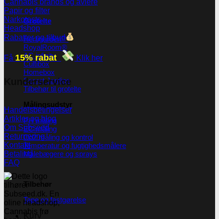
Cannabis brands og avlere
Papir og filter
Narkotests
Grotelte
Headshop
Rabatter og tilbud
Herbgarden™
RoyalRoom®
AC infinity
15% rabat
Få
Klik her
Cultibox
Homebox
Secret Jardine
Kunderservice
Tilbehør til grotelte
Målingsudstyr
Handelsbetingelser
Artikler og blog
PH måling
Om Subseed
EC måling
Returnering
Co2 måling og kontrol
Kontakt
Temperatur og fugtighedsmålere
Målebægere og sprays
Betaling
FAQ
Tilbehør
Tape og fastgørelse
Kurv