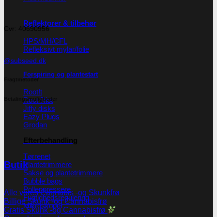
Reflektorer & tilbehør
Cvr: 40690956
HPS/MH/CFL
Refleksivt mylar/folie
@subseed.dk
Forspiring og plantestart
Fragtmetoder
Root!t
Betalingsmuligheder
Root Riot
Jiffy disks
Eazy Plugs
Grodan
Efterbehandling
Tørrenet
Butik
Plantetrimmere
Sakse og plantetrimmere
Bubble bags
Pollenpressere
Alle vores Cannabis -og Skunkfrø
Fugtighedsregulering
Billige Skunk -og Cannabisfrø
Mikroskoper
Gratis Skunk -og Cannabisfrø