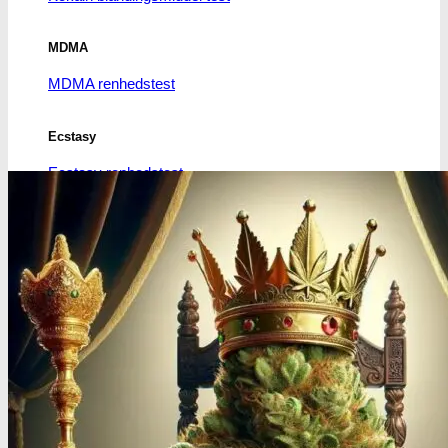
MDMA
MDMA renhedstest
Ecstasy
Ecstasy renhedstest
Heroin
Heroin renhedstest
Badesalte
Badesalte renhedstest
LSD
LSD renhedstest