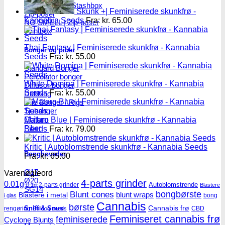
Skulekasser / Stashbox
Skunk +| Feminiserede skunkfrø -
Zip-poser
Kannabia Seeds
Fra:
kr.
65.00
NO SMELL | Zip-poser
Jointbox
Thai Fantasy | Feminiserede skunkfrø - Kannabia
Bonger og piber
Seeds
Fra:
kr.
55.00
Standard Bonger
Percolator bonger
White Domina | Feminiserede skunkfrø - Kannabia
Diffusor bonger
Seeds
Fra:
kr.
55.00
Dabbing
Olie Bonger / Rigs
Tjubanger
Chillum
Mataro Blue | Feminiserede skunkfrø - Kannabia
Piber
Seeds
Fra:
kr.
79.00
Kritic | Autoblomstrende skunkfrø - Kannabia Seeds
Bonghoveder
Fra:
kr.
65.00
Ø17
Varenøgleord
Ø20
4-parts grinder
0.01g
Autoblomstrende
2-parts grinder
0.1g
Blastere
SG14
Blunt cones
bongbørste
blunt wraps
Blastere i metal
bong
i glas
Cannabis
børste
Sniff & Snus
Cannabis frø
rengøring
CBD
Bulldog seeds
Feminiseret cannabis frø
feminiserede
Cyclone Blunts