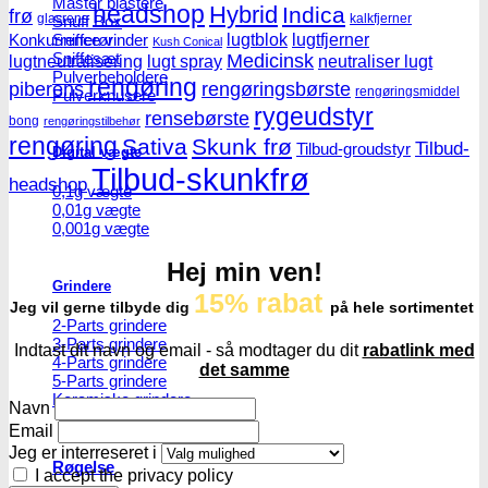
Master blastere
headshop
Hybrid
Indica
frø
glasrens
kalkfjerner
Snuff Box
lugtblok
lugtfjerner
Snifferør
Konkurrence vinder
Kush Conical
Sniffesæt
Medicinsk
lugtneutralisering
lugt spray
neutraliser lugt
Pulverbeholdere
rengøring
piberens
rengøringsbørste
rengøringsmiddel
Pulverknusere
rygeudstyr
rensebørste
bong
rengøringstilbehør
rengøring
Sativa
Skunk frø
Tilbud-
Tilbud-groudstyr
Digital vægte
Tilbud-skunkfrø
headshop
0,1g vægte
0,01g vægte
0,001g vægte
Hej min ven!
Grindere
15% rabat
Jeg vil gerne tilbyde dig
på hele sortimentet
2-Parts grindere
3-Parts grindere
Indtast dit navn og email - så modtager du dit
rabatlink med
4-Parts grindere
det samme
5-Parts grindere
Keramiske grindere
Navn
Email
Jeg er interreseret i
Røgelse
I accept the privacy policy