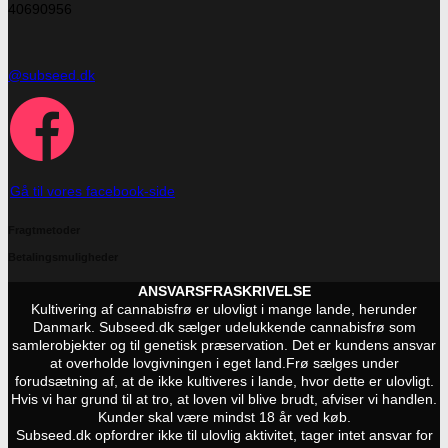
40690956
@subseed.dk
Gå til vores facebook-side
Fragtmetoder
Betalingsmuligheder
ANSVARSFRASKRIVELSE
Kultivering af cannabisfrø er ulovligt i mange lande, herunder
Danmark. Subseed.dk sælger udelukkende cannabisfrø som
samlerobjekter og til genetisk præservation. Det er kundens ansvar
at overholde lovgivningen i eget land.
Frø sælges under
forudsætning af, at de ikke kultiveres i lande, hvor dette er ulovligt.
Hvis vi har grund til at tro, at loven vil blive brudt, afviser vi handlen.
Kunder skal være mindst 18 år ved køb.
Subseed.dk opfordrer ikke til ulovlig aktivitet, tager intet ansvar for