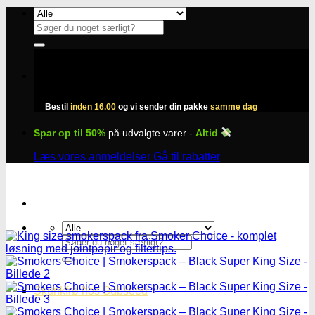
Fortsæt
til
Søg
indhold
efter:
Bestil
inden 16.00
og vi sender din pakke
samme dag
Spar op til 50%
på udvalgte varer -
Altid
Læs vores anmeldelser
Gå til rabatter
Søg
efter:
Skunkfrø hos Subseed