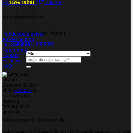
💸
15% rabat
Få
Klik her
Kunderservice
Ingen produkter i kurven.
Handelsbetingelser
Artikler og blog
Tilbage til shoppen
Om Subseed
Returnering
Kontakt
Søg
Betaling
efter:
FAQ
Kasse
+
Velkommen til Subseed.dk
Velkommen til Subseed.dk, en 100% dansk Webshop. Vi står