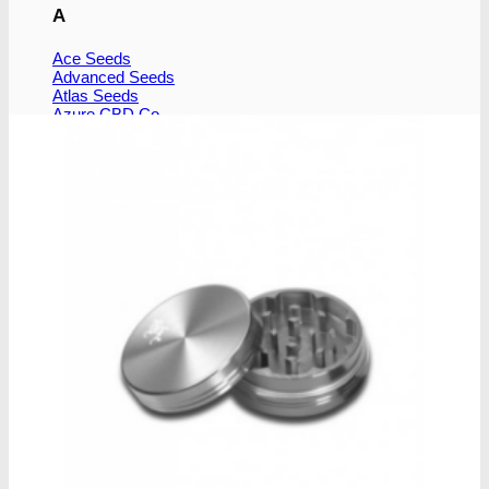
A
Ace Seeds
Advanced Seeds
Atlas Seeds
Azure CBD Co.
B
Barney´s Farm
Bulldog Seeds
C
Cali Connection
CBD Botanics
CBD Crew
CBD Seeds
D
Dinafem
Dutch Passion