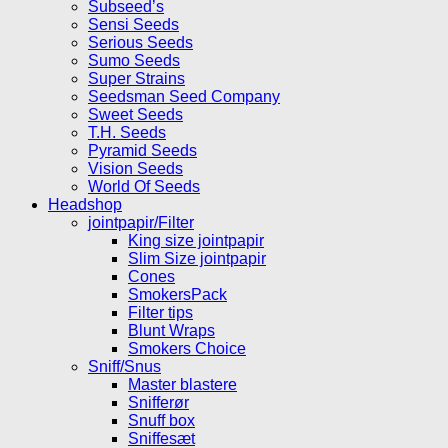
Subseed’s
Sensi Seeds
Serious Seeds
Sumo Seeds
Super Strains
Seedsman Seed Company
Sweet Seeds
T.H. Seeds
Pyramid Seeds
Vision Seeds
World Of Seeds
Headshop
jointpapir/Filter
King size jointpapir
Slim Size jointpapir
Cones
SmokersPack
Filter tips
Blunt Wraps
Smokers Choice
Sniff/Snus
Master blastere
Snifferør
Snuff box
Sniffesæt