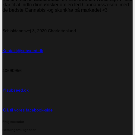
klar til at indfri dine ønsker om en fed Cannabissæson, med
de bedste Cannabis -og skunkfrø på markedet <3
Schioldannsvej 3, 2920 Charlottenlund
Kontakt@subseed.dk
40690956
@subseed.dk
Gå til vores facebook-side
Fragtmetoder
Betalingsmuligheder