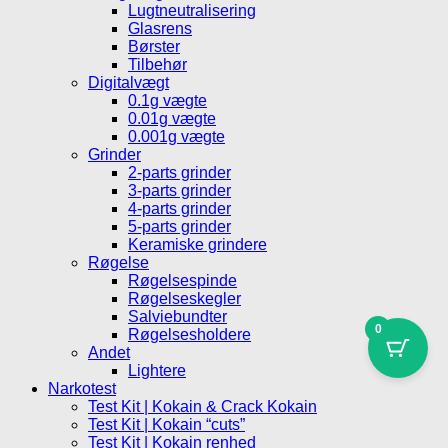
Lugtneutralisering
Glasrens
Børster
Tilbehør
Digitalvægt
0.1g vægte
0.01g vægte
0.001g vægte
Grinder
2-parts grinder
3-parts grinder
4-parts grinder
5-parts grinder
Keramiske grindere
Røgelse
Røgelsespinde
Røgelseskegler
Salviebundter
0
Røgelsesholdere
Andet
Lightere
Narkotest
Test Kit | Kokain & Crack Kokain
Test Kit | Kokain “cuts”
Test Kit | Kokain renhed