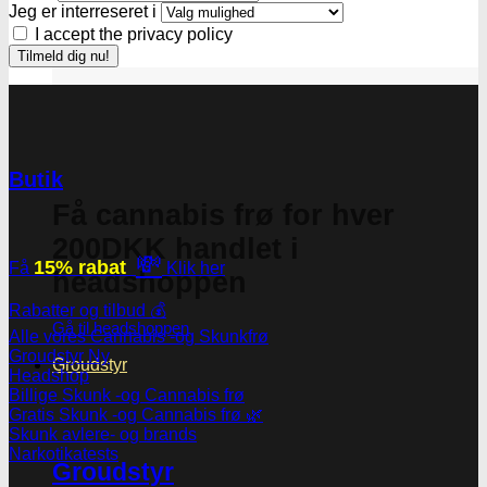
Jeg er interreseret i
I accept the privacy policy
Butik
Få cannabis frø for hver
200DKK handlet i
💸
15% rabat
Få
Klik her
headshoppen
Rabatter og tilbud 💰
Gå til headshoppen
Alle vores Cannabis -og Skunkfrø
Groudstyr
Groudstyr
Headshop
Billige Skunk -og Cannabis frø
Gratis Skunk -og Cannabis frø 🌿
Skunk avlere- og brands
Narkotikatests
Groudstyr