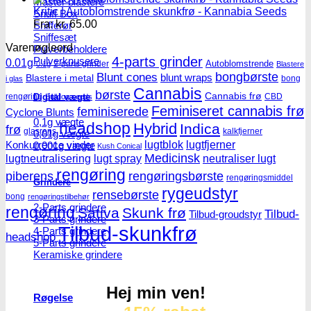
Master blastere
Kritic | Autoblomstrende skunkfrø - Kannabia Seeds
Snuff Box
Fra:
kr.
65.00
Snifferør
Sniffesæt
Varenøgleord
Pulverbeholdere
4-parts grinder
Pulverknusere
0.01g
Autoblomstrende
2-parts grinder
0.1g
Blastere
Blunt cones
bongbørste
blunt wraps
Blastere i metal
bong
i glas
Cannabis
børste
Cannabis frø
rengøring
CBD
Digital vægte
Bulldog seeds
Feminiseret cannabis frø
feminiserede
Cyclone Blunts
0,1g vægte
headshop
Hybrid
Indica
frø
glasrens
kalkfjerner
0,01g vægte
lugtblok
lugtfjerner
Konkurrence vinder
0,001g vægte
Kush Conical
Medicinsk
lugtneutralisering
lugt spray
neutraliser lugt
rengøring
piberens
rengøringsbørste
rengøringsmiddel
Grindere
rygeudstyr
rensebørste
bong
rengøringstilbehør
2-Parts grindere
rengøring
Sativa
Skunk frø
Tilbud-
Tilbud-groudstyr
3-Parts grindere
Tilbud-skunkfrø
4-Parts grindere
headshop
5-Parts grindere
Keramiske grindere
Hej min ven!
Røgelse