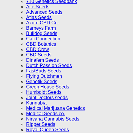
710 Genetics Seedbank
Ace Seeds
Advanced Seeds
Atlas Seeds
Azure CBD Co.
Barneys Farm
Bulldog Seeds
Cali Connection
CBD Botanics
CBD Crew
CBD Seeds
Dinafem Seeds
Dutch Passion Seeds
FastBuds Seeds
Flying Dutchmen
Genetik Seeds
Green House Seeds
Humboldt Seeds
Joint Doctors seeds
Kannabia
Medical Marijuana Genetics
Medical Seeds co.
Nirvana Cannabis Seeds
Ripper Seeds
Royal Queen Seeds