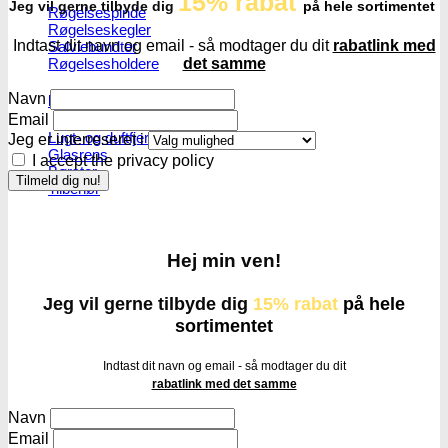
15% rabat
Jeg vil gerne tilbyde dig
på hele sortimentet
Røgelsespinde
Røgelseskegler
Indtast dit navn og email - så modtager du dit
rabatlink med
Salviebundter
det samme
Røgelsesholdere
Navn
Rengøring
Email
Lugt- og duftfjernere
Jeg er interreseret i
Glasrens
I accept the privacy policy
Børster
Tilbehør
Hej min ven!
Jeg vil gerne tilbyde dig
15% rabat
på hele
sortimentet
Indtast dit navn og email - så modtager du dit
rabatlink med det samme
Navn
Email