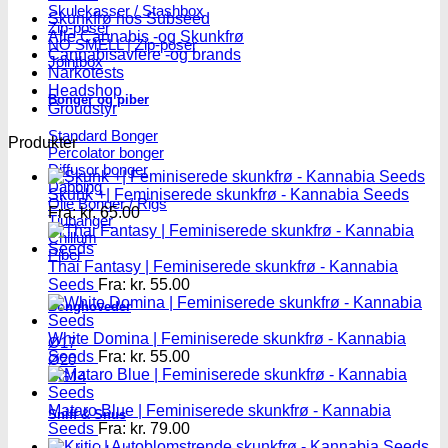
Skulekasser / Stashbox
Skunkfrø hos Subseed
Zip-poser
Alle Cannabis -og Skunkfrø
NO SMELL | Zip-poser
Cannabisavlere -og brands
Jointbox
Narkotests
Headshop
Bonger og piber
Groudstyr
Standard Bonger
Produkter
Percolator bonger
Diffusor bonger
Dabbing
Skunk +| Feminiserede skunkfrø - Kannabia Seeds
Olie Bonger / Rigs
Fra:
kr.
65.00
Tjubanger
Chillum
Piber
Thai Fantasy | Feminiserede skunkfrø - Kannabia
Seeds
Fra:
kr.
55.00
Bonghoveder
White Domina | Feminiserede skunkfrø - Kannabia
Ø17
Seeds
Fra:
kr.
55.00
Ø20
SG14
Mataro Blue | Feminiserede skunkfrø - Kannabia
Sniff & Snus
Seeds
Fra:
kr.
79.00