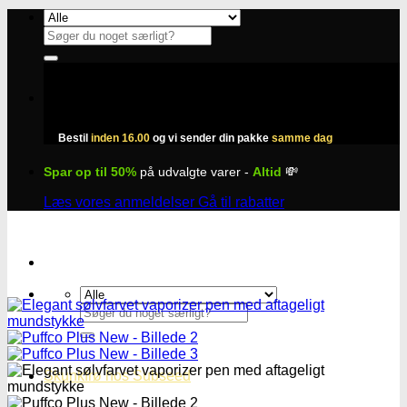
Fortsæt
til
Søg
indhold
efter:
Bestil
inden 16.00
og vi sender din pakke
samme dag
Spar op til 50%
på udvalgte varer -
Altid
💸
Læs vores anmeldelser
Gå til rabatter
Søg
efter:
Skunkfrø hos Subseed