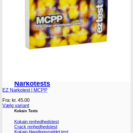
Oplev ALLe vores
brands lige her
Gå til brands
Narkotests
Narkotests
EZ Narkotest | MCPP
Fra:
kr.
45.00
Vælg variant
Dette
Kokain Tests
vare
har
Kokain renhedhedstest
flere
Crack renhedhedstest
Kokain blandingsmiddel test
varianter.