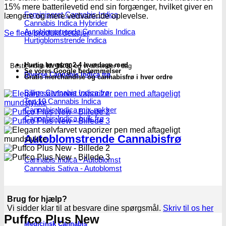
15% mere batterilevetid end sin forgænger, hvilket giver en
Feminiseret Cannabis Indica
længere og mere vedvarende oplevelse.
Cannabis Indica Hybrider
Autoblomstrende Cannabis Indica
Se flere produkt detaljer
Hurtigblomstrende Indica
Hurtig levering 2-4 hverdage med
Bestil inden
kl. 16.00
og vi afsender i dag
Se vores Google bedømmelser
Diverse Cannabis Indica frø
Gratis merchandise og cannabisfrø i hver ordre
Billige Cannabis Indica frø
Top 10 Cannabis Indica
Cannabis Indica mix-pakker
Cannabis Indica bulk frø
Autoblomstrende Cannabisfrø
Cannabis Indica - Autoblomst
Cannabis Sativa - Autoblomst
Brug for hjælp?
Vi sidder klar til at besvare dine spørgsmål.
Skriv til os her
Puffco Plus New
Medicinsk Cannabis