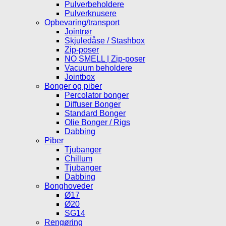
Pulverbeholdere
Pulverknusere
Opbevaring/transport
Jointrør
Skjuledåse / Stashbox
Zip-poser
NO SMELL | Zip-poser
Vacuum beholdere
Jointbox
Bonger og piber
Percolator bonger
Diffuser Bonger
Standard Bonger
Olie Bonger / Rigs
Dabbing
Piber
Tjubanger
Chillum
Tjubanger
Dabbing
Bonghoveder
Ø17
Ø20
SG14
Rengøring