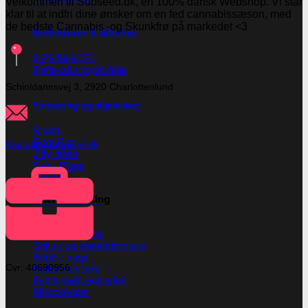
Velkommen til Subseed.dk, en 100% dansk Webshop. Vi står
klar til at indfri dine ønsker om en fed cannabissæson, med
de bedste Cannabis -og Skunkfrø på markedet <3
Reflektorer & tilbehør
HPS/MH/CFL
Refleksivt mylar/folie
Schioldannsvej 3, 2920 Charlottenlund
Forspiring og plantestart
Root!t
Root Riot
Kontakt@subseed.dk
Jiffy disks
Eazy Plugs
Grodan
Efterbehandling
Tørrenet
Plantetrimmere
Sakse og plantetrimmere
Bubble bags
Cvr: 40690956
Pollenpressere
Fugtighedsregulering
Mikroskoper