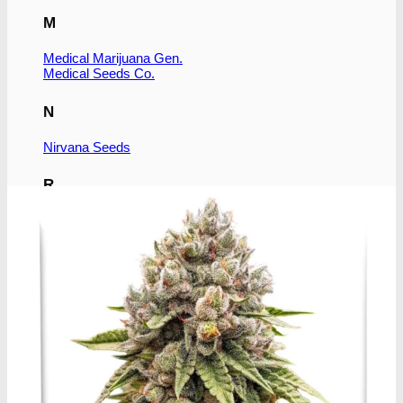
M
Medical Marijuana Gen.
Medical Seeds Co.
N
Nirvana Seeds
R
Ripper Seeds
Royal Queen Seeds
S
Subseed's
Sensi Seeds
Serious Seeds
Sumo Seeds
Super Strains
Seedsman Co.
Sweet Seeds