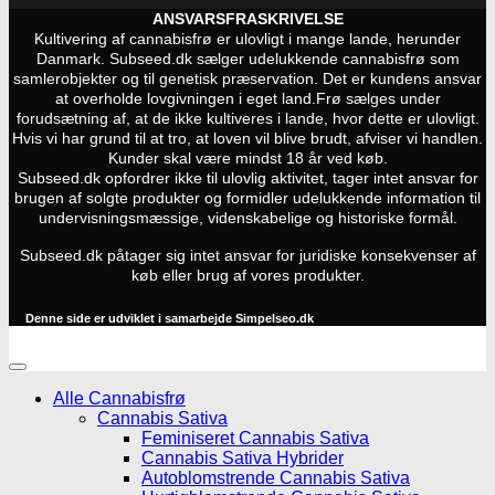
ANSVARSFRASKRIVELSE
Kultivering af cannabisfrø er ulovligt i mange lande, herunder
Danmark. Subseed.dk sælger udelukkende cannabisfrø som
samlerobjekter og til genetisk præservation. Det er kundens ansvar
at overholde lovgivningen i eget land.
Frø sælges under
forudsætning af, at de ikke kultiveres i lande, hvor dette er ulovligt.
Hvis vi har grund til at tro, at loven vil blive brudt, afviser vi handlen.
Kunder skal være mindst 18 år ved køb.
Subseed.dk opfordrer ikke til ulovlig aktivitet, tager intet ansvar for
brugen af solgte produkter og formidler udelukkende information til
undervisningsmæssige, videnskabelige og historiske formål.
Subseed.dk påtager sig intet ansvar for juridiske konsekvenser af
køb eller brug af vores produkter.
Denne side er udviklet i samarbejde
Simpelseo.dk
Alle Cannabisfrø
Cannabis Sativa
Feminiseret Cannabis Sativa
Cannabis Sativa Hybrider
Autoblomstrende Cannabis Sativa