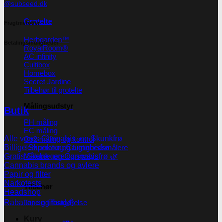
@subseed.dk
Grotelte
Fragtmetoder
Herbgarden™
Betalingsmuligheder
RoyalRoom®
AC infinity
Cultibox
Homebox
Secret Jardine
Tilbehør til grotelte
Målingsudstyr
Butik
PH måling
EC måling
Alle vores Cannabis -og Skunkfrø
Co2 måling og kontrol
Temperatur og fugtighedsmålere
Billige Skunk -og Cannabisfrø
Målebægere og sprays
Gratis Skunk -og Cannabisfrø 🌿
Cannabis brands og avlere
Papir og filter
Narkotests
Tilbehør
Headshop
Tape og fastgørelse
Rabatter og tilbud💰
Kurv