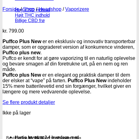
Forside
/
Shop
/
Headshop
/
Vaporizere
Højt CBD indhold
Højt THC indhold
Billige CBD frø
kr.
799.00
Puffco Plus New
er en eksklusiv og innovativ transporterbar
damper, som er opgraderet version af konkurrence vinderen,
Puffco plus new
.
Puffco er kendt for at gøre vaporizing til en naturlig oplevelse
og bevare smagen af din foretrukne urt, på en nem og ren
måde.
Puffco plus New
er en elegant og praktisk damper til dem
der elsker at “vape” på farten.
Puffco Plus New
indeholder
15% mere batterilevetid end sin forgænger, hvilket giver en
længere og mere vedvarende oplevelse.
Se flere produkt detaljer
Ikke på lager
Hurtig levering 2-4 hverdage med
Bestil inden
kl. 16.00
og vi afsender i dag