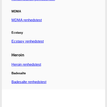
Mulighederne
kan
MDMA
vælges
på
MDMA renhedstest
varesiden
Ecstasy
Ecstasy renhedstest
Heroin
Heroin renhedstest
Badesalte
Badesalte renhedstest
LSD
LSD renhedstest