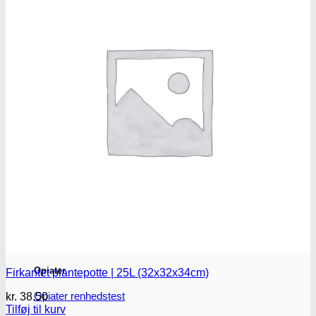
Benzodiazepiner
Benzoer renhedstest
GHB/Hætter
GHB/Hætter renhedstest
Ketamin
Ketamin renhedstest
MCPP
MCPP test
Opiater
Firkantet plantepotte | 25L (32x32x34cm)
Opiater renhedstest
kr.
38.50
Tilføj til kurv