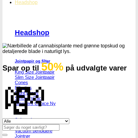
Headshop
Headshop
Jointpapir og filter
50%
Spar op til
på udvalgte varer
King Size Jointpapir
Slim Size Jointpapir
💸
Cones
Filtertips
Blunt wraps
SmokersPack
Smokers Choice
Opbevaring og transport
Se alle tilbud her
Søg
Vacuum beholdere
efter:
Jointrør