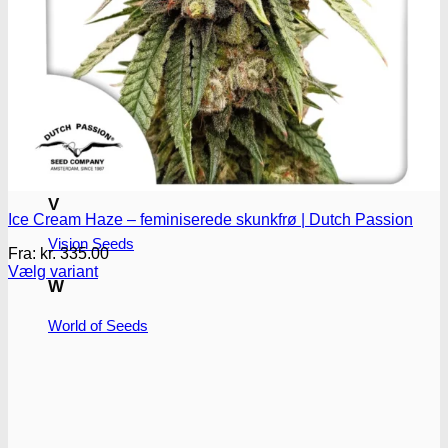
T
T.H. Seeds
P
Pyramid seeds
V
Ice Cream Haze – feminiserede skunkfrø | Dutch Passion
Vision Seeds
Fra:
kr.
335.00
Vælg variant
W
Dette
vare
har
World of Seeds
flere
varianter.
Mulighederne
kan
vælges
på