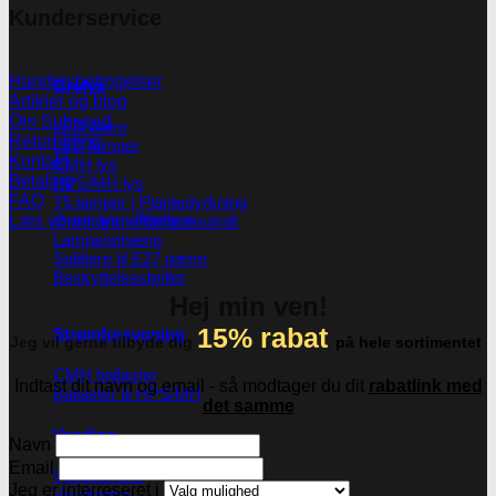
Kunderservice
Handelsbetingelser
Grolys
Artikler og blog
Om Subseed
LED pære
Returnering
LED lamper
Kontakt
CMH lys
Betaling
HPS/MH lys
FAQ
T5 lamper | Plantedyrkning
Grønt lys - Plante neutralt
Læs vores anmeldelser
Lampeophæng
Splittere til E27 pærer
Beskyttelsesbriller
Hej min ven!
15% rabat
Strømforsygning
Jeg vil gerne tilbyde dig
på hele sortimentet
CMH ballaster
Indtast dit navn og email - så modtager du dit
rabatlink med
Ballaster til HPS/MH
det samme
Vanding
Navn
Email
Vandpumper
Jeg er interreseret i
Vandtanke