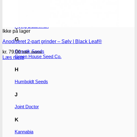
F
Fastbuds Seeds
Flying Dutchmen
Ikke på lager
G
Anodiseret 2-part grinder – Sølv | Black Leaf®
Genetik Seeds
kr.
79.00
Inkl. moms
Green House Seed Co.
Læs mere
H
Humboldt Seeds
J
Joint Doctor
K
Kannabia