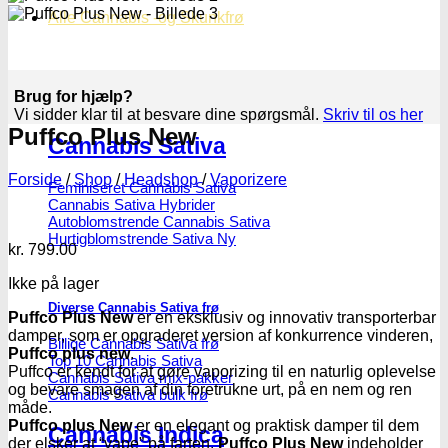
Alle Cannabis -og Skunkfrø
Brug for hjælp?
Vi sidder klar til at besvare dine spørgsmål.
Skriv til os her
Puffco Plus New
Cannabis Sativa
Forside
/
Shop
/
Headshop
/
Vaporizere
Feminiseret Cannabis Sativa
Cannabis Sativa Hybrider
Autoblomstrende Cannabis Sativa
Hurtigblomstrende Sativa
kr.
799.00
Ikke på lager
Diverse Cannabis Sativa frø
Puffco Plus New
er en eksklusiv og innovativ transporterbar
damper, som er opgraderet version af konkurrence vinderen,
Billige Cannabis Sativa frø
Puffco plus new
.
Top 10 Cannabis Sativa
Puffco er kendt for at gøre vaporizing til en naturlig oplevelse
Cannabis Sativa mix-pakker
og bevare smagen af din foretrukne urt, på en nem og ren
Cannabis Sativa bulk frø
måde.
Puffco plus New
er en elegant og praktisk damper til dem
Cannabis Indica
der elsker at “vape” på farten.
Puffco Plus New
indeholder