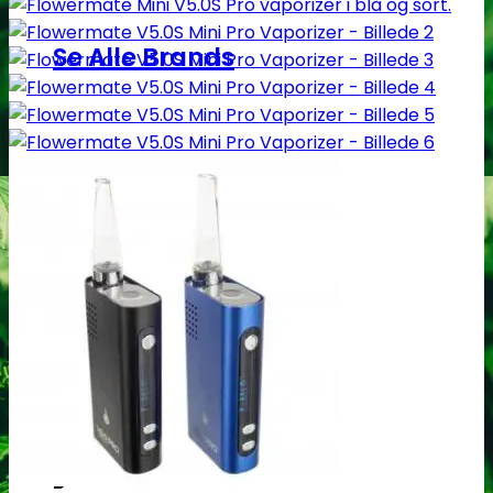
Se Alle Brands
123
00 Seeds
710 Genetics
A
Ace Seeds
Advanced Seeds
Atlas Seeds
Azure CBD Co.
B