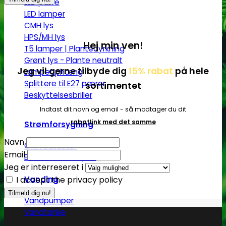
LED pære
LED lamper
CMH lys
HPS/MH lys
Hej min ven!
T5 lamper | Plantedyrkning
Grønt lys - Plante neutralt
Jeg vil gerne tilbyde dig
15% rabat
på hele
Lampeophæng
Splittere til E27 pærer
sortimentet
Beskyttelsesbriller
Indtast dit navn og email - så modtager du dit
rabatlink med det samme
Strømforsygning
Navn
CMH ballaster
Email
Ballaster til HPS/MH
Jeg er interreseret i
I accept the privacy policy
Vanding
Vandpumper
Vandtanke