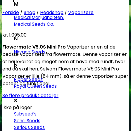
M
Forside
/
Shop
/
Headshop
/
Vaporizere
Medical Marijuana Gen.
Medical Seeds Co.
kr.
1,095.00
N
Flowermate V5.0S Mini Pro
Vaporizer er en af de
Nirvana Seeds
bedste vaporizers fra flowermate. Denne vaporizer er
af høj kvalitet og meget nem at have med rundt, hvor
R
end du skal hen. Selvom Flowermate V5.0S Mini Pro
Vaporizer er lille (84 mm), så er denne vaporizer super
Ripper Seeds
potent og funktionel.
Royal Queen Seeds
Se flere produkt detaljer
S
Ikke på lager
Subseed's
Sensi Seeds
Serious Seeds