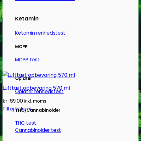
varesiden
Ketamin
Ketamin renhedstest
MCPP
MCPP test
Opiater
Lufttæt opbevaring 570 ml
Opiater renhedstest
kr.
69.00
Inkl. moms
Tilføj til kurv
THC/Cannabinoider
THC test
Cannabinoider test