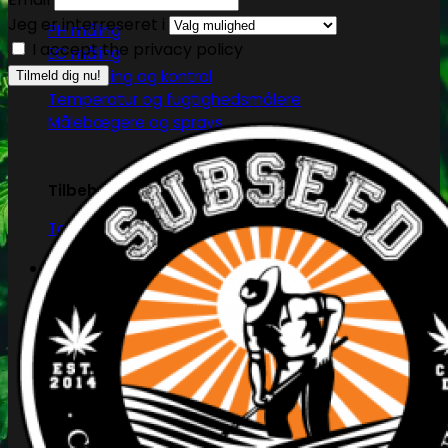
Jeg er interreseret i
PH måling
I accept the privacy policy
EC måling
Co2 måling og kontrol
Temperatur og fugtighedsmålere
Målebægere og sprays
Tilbehør
Tape og fastgørelse
Kurv
Ingen produkter i kurven.
Tilbage til shoppen