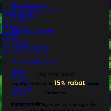
Plantepotter i stof
Handelsbetingelser
Almindelige plantepotter
Artikler og blog
Plastikbakker
Om Subseed
Returnering
Reflektorer & tilbehør
Kontakt
Betaling
HPS/MH/CFL
FAQ
Refleksivt mylar/folie
Læs vores anmeldelser
Forspiring og plantestart
Root!t
Hej min ven!
Root Riot
15% rabat
Jiffy disks
Jeg vil gerne tilbyde dig
på hele
Eazy Plugs
sortimentet
Grodan
Efterbehandling
Indtast dit navn og email - så modtager du dit
rabatlink med det samme