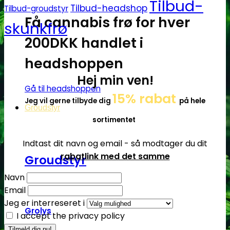
Tilbud-
Tilbud-headshop
Tilbud-groudstyr
Få cannabis frø for hver
skunkfrø
200DKK handlet i
headshoppen
Hej min ven!
Gå til headshoppen
15% rabat
Jeg vil gerne tilbyde dig
på hele
Groudstyr
sortimentet
Indtast dit navn og email - så modtager du dit
rabatlink med det samme
Groudstyr
Navn
Email
Jeg er interreseret i
Grolys
I accept the privacy policy