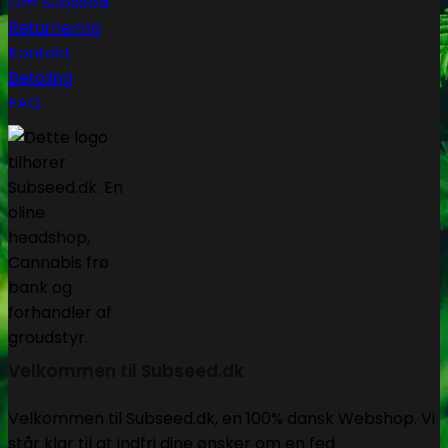
Om Subseed
Returnering
Kontakt
Betaling
FAQ
Velkommen til Subseed.dk
Velkommen til Subseed.dk, en 100% dansk Webshop. Vi
står klar til at indfri dine ønsker om en fed