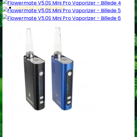
Skunkfrø hos Subseed
Alle Cannabis -og Skunkfrø
Cannabis Sativa
Feminiseret Cannabis Sativa
Cannabis Sativa Hybrider
Autoblomstrende Cannabis Sativa
Hurtigblomstrende Sativa
Diverse Cannabis Sativa frø
Billige Cannabis Sativa frø