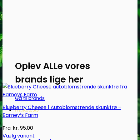
Oplev ALLe vores
brands lige her
Gå til brands
Blueberry Cheese | Autoblomstrende skunkfrø –
Narkotests
Barney’s Farm
Fra:
kr.
95.00
Vælg variant