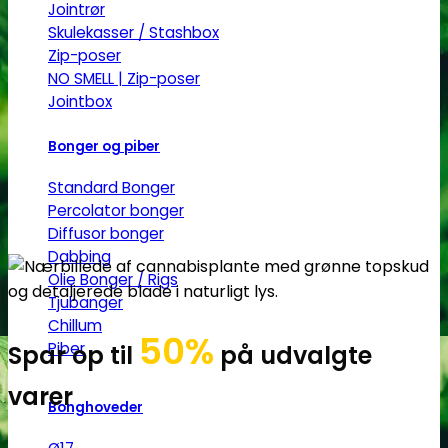
Jointrør
Skulekasser / Stashbox
Zip-poser
NO SMELL | Zip-poser
Jointbox
Bonger og piber
Standard Bonger
Percolator bonger
Diffusor bonger
Dabbing
Olie Bonger / Rigs
Tjubanger
Chillum
50%
Piber
Spar op til
på udvalgte
varer
Bonghoveder