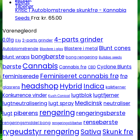
Tilbehør
Kritic | Autoblomstrende skunkfrø - Kannabia
Seeds
Fra:
kr.
65.00
Varenøgleord
4-parts grinder
0.01g
2-parts grinder
0.1g
Blunt cones
Autoblomstrende
Blastere i metal
Blastere i glas
bongbørste
blunt wraps
bong rengøring
Bulldog seeds
Cannabis
børste
Cyclone Blunts
Cannabis frø
CBD
Feminiseret cannabis frø
feminiserede
frø
headshop
Hybrid
Indica
glasrens
kalkfjerner
lugtblok
lugtfjerner
Konkurrence vinder
Kush Conical
Medicinsk
lugtneutralisering
lugt spray
neutraliser
rengøring
piberens
rengøringsbørste
lugt
rensebørste
rengøringsmiddel bong
rengøringstilbehør
rygeudstyr rengøring
Sativa
Skunk frø