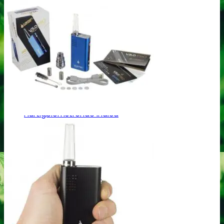
Top 10 Cannabis Sativa
Cannabis Sativa mix-pakker
Cannabis Sativa bulk frø
Cannabis Indica
Feminiseret Cannabis Indica
Cannabis Indica Hybrider
Autoblomstrende Cannabis Indica
Hurtigblomstrende Indica
Diverse Cannabis Indica frø
Billige Cannabis Indica frø
Top 10 Cannabis Indica
Cannabis Indica mix-pakker
Cannabis Indica bulk frø