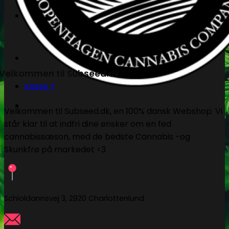
Søg
efter:
Velkommen til Subseed.dk
Kasse
+
Velkommen til Subseed.dk, en 100% dansk Webshop. Vi
står klar til at indfri dine ønsker om en fed
cannabissæson, med de bedste Cannabis -og
Skunkfrø på markedet <3
Schioldannsvej 3, 2920 Charlottenlund