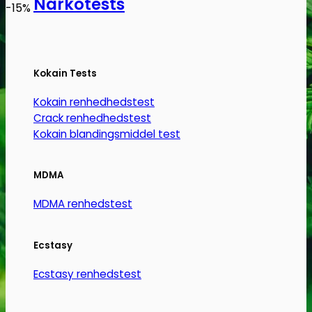
Narkotests
Dette
-15%
vare
har
flere
Kokain Tests
varianter.
Mulighederne
Kokain renhedhedstest
kan
Crack renhedhedstest
vælges
Kokain blandingsmiddel test
på
varesiden
MDMA
MDMA renhedstest
Ecstasy
Ecstasy renhedstest