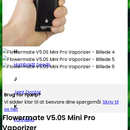
Flying Dutchmen
G
Genetik Seeds
Green House Seed Co.
H
Humboldt Seeds
J
Joint Doctor
Brug for hjælp?
Vi sidder klar til at besvare dine spørgsmål.
Skriv til
K
os her
Flowermate V5.0S Mini Pro
Kannabia
Vaporizer