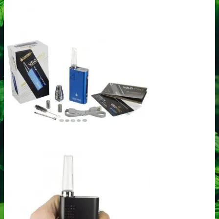
Barney´s Farm
Bulldog Seeds
C
Cali Connection
CBD Botanics
CBD Crew
CBD Seeds
D
Dinafem
Dutch Passion
F
Fastbuds Seeds