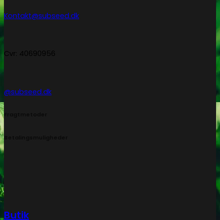
Kontakt@subseed.dk
Cvr: 40690956
@subseed.dk
Fragtmetoder
Betalingsmuligheder
Butik