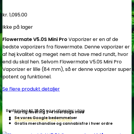
kr.
1,095.00
Ikke på lager
Flowermate V5.0S Mini Pro
Vaporizer er en af de
bedste vaporizers fra flowermate. Denne vaporizer er
af høj kvalitet og meget nem at have med rundt, hvor
end du skal hen. Selvom Flowermate V5.0S Mini Pro
Vaporizer er lille (84 mm), så er denne vaporizer super
potent og funktionel.
Se flere produkt detaljer
Bestil inden
kl. 16.00
og vi afsender i dag
Hurtig levering 2-4 hverdage med
Se vores Google bedømmelser
Cannabisavlere -og brands
Gratis merchandise og cannabisfrø i hver ordre