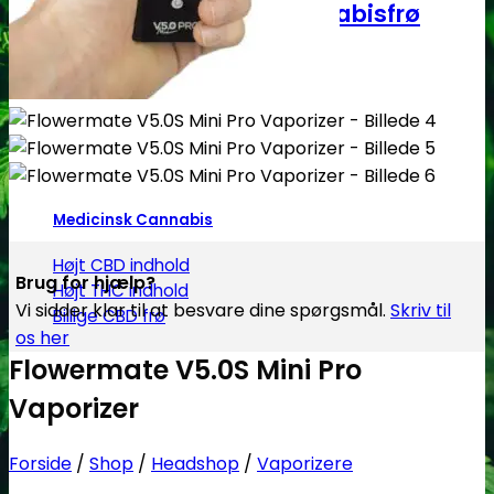
Autoblomstrende Cannabisfrø
Cannabis Indica - Autoblomst
Cannabis Sativa - Autoblomst
Medicinsk Cannabis
Højt CBD indhold
Brug for hjælp?
Højt THC indhold
Vi sidder klar til at besvare dine spørgsmål.
Skriv til
Billige CBD frø
os her
Flowermate V5.0S Mini Pro
Vaporizer
Forside
/
Shop
/
Headshop
/
Vaporizere