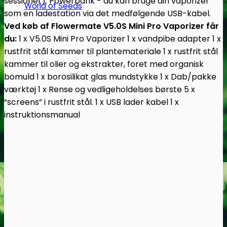
sessioner).
Powerbank - du kan bruge din vaporizer
World of Seeds
som en ladestation via det medfølgende USB-kabel.
Ved køb af Flowermate V5.0S Mini Pro Vaporizer får
du:
1 x V5.0S Mini Pro Vaporizer
1 x vandpibe adapter
1 x
rustfrit stål kammer til plantemateriale
1 x rustfrit stål
kammer til olier og ekstrakter, foret med organisk
bomuld
1 x borosilikat glas mundstykke
1 x Dab/pakke
værktøj
1 x Rense og vedligeholdelses børste
5 x
“screens” i rustfrit stål.
1 x USB lader kabel
1 x
instruktionsmanual