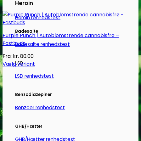
Heroin
Heroin renhedstest
Badesalte
Purple Punch | Autoblomstrende cannabisfrø –
Fastbuds
Badesalte renhedstest
Fra:
kr.
80.00
LSD
Vælg variant
Dette
LSD renhedstest
vare
har
flere
Benzodiazepiner
varianter.
Benzoer renhedstest
Mulighederne
kan
vælges
GHB/Hætter
på
GHB/Hætter renhedstest