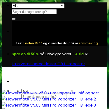
Fortsæt
til
Søg
indhold
efter:
Bestil
inden 16.00
og vi sender din pakke
samme dag
Spar op til 50%
på udvalgte varer -
Altid
💸
Læs vores anmeldelser
Gå til rabatter
Søg
efter: