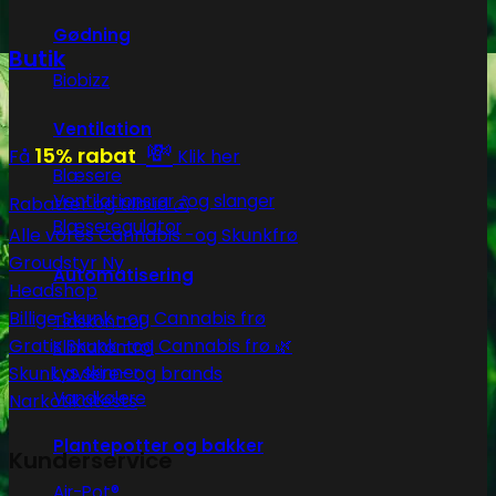
Gødning
Butik
Biobizz
Ventilation
💸
15% rabat
Få
Klik her
Blæsere
Ventilationsrør -og slanger
Rabatter og tilbud 💰
Blæseregulator
Alle vores Cannabis -og Skunkfrø
Groudstyr
Automatisering
Headshop
Billige Skunk -og Cannabis frø
Tidskontrol
Gratis Skunk -og Cannabis frø 🌿
Klimakontrol
Lys skinner
Skunk avlere- og brands
Vandkølere
Narkotikatests
Plantepotter og bakker
Kunderservice
Air-Pot®