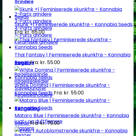
Grindere
2-Parts grindere
3-Parts grindere
Skunk +| Feminiserede skunkfrø - Kannabia Seeds
4-Parts grindere
Fra:
kr.
65.00
5-Parts grindere
Keramiske grindere
Thai Fantasy | Feminiserede skunkfrø - Kannabia
Seeds
Fra:
kr.
55.00
Røgelse
Røgelsespinde
Røgelseskegler
White Domina | Feminiserede skunkfrø -
Salviebundter
Kannabia Seeds
Fra:
kr.
55.00
Røgelsesholdere
Rengøring
Mataro Blue | Feminiserede skunkfrø - Kannabia
Lugt- og duftfjernere
Seeds
Fra:
kr.
79.00
Glasrens
Børster