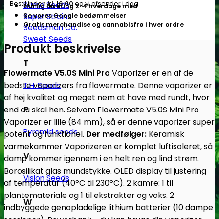
Bestil inden
kl. 16.00
og vi afsender i dag
Sumo Seeds
Hurtig levering 2-4 hverdage med
Se vores Google bedømmelser
Super Strains
Gratis merchandise og cannabisfrø i hver ordre
Seedsman Co.
Sweet Seeds
Produkt beskrivelse
T
Flowermate V5.0S Mini Pro
Vaporizer er en af de
bedste vaporizers fra flowermate. Denne vaporizer er
T.H. Seeds
af høj kvalitet og meget nem at have med rundt, hvor
P
end du skal hen. Selvom Flowermate V5.0S Mini Pro
Vaporizer er lille (84 mm), så er denne vaporizer super
Pyramid seeds
potent og funktionel.
Der medfølger:
Keramisk
varmekammer
Vaporizeren er komplet luftisoleret, så
V
damp kommer igennem i en helt ren og lind strøm.
Borosilikat glas mundstykke.
OLED display til justering
Vision Seeds
af temperatur (40ºC til 230ºC).
2 kamre: 1 til
plantemateriale og 1 til ekstrakter og voks.
2
W
indbyggede genopladelige lithium batterier (10 dampe