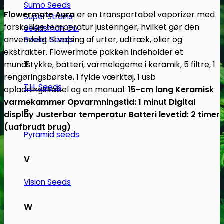
Sumo Seeds
Flowermate Aura
er en transportabel vaporizer med
Super Strains
forskellige temperatur justeringer, hvilket gør den
Seedsman Co.
anvendelig til vaping af urter, udtræk, olier og
Sweet Seeds
ekstrakter. Flowermate pakken indeholder et
T
mundstykke, batteri, varmelegeme i keramik, 5 filtre, 1
rengøringsbørste, 1 fylde værktøj, 1 usb
T.H. Seeds
opladningskabel og en manual.
15-cm lang
Keramisk
varmekammer
Opvarmningstid: 1 minut
Digital
P
display
Justerbar temperatur
Batteri levetid: 2 timer
(uafbrudt brug)
Pyramid seeds
V
Vision Seeds
W