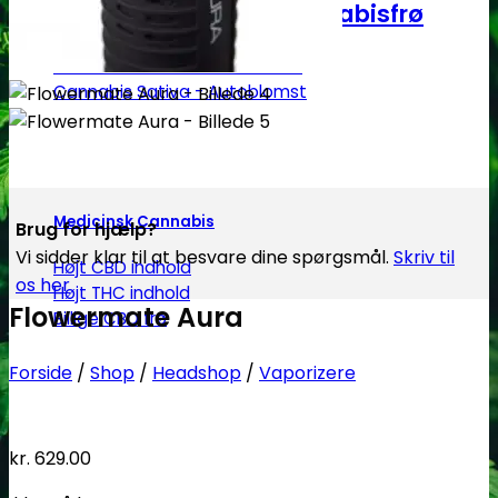
Autoblomstrende Cannabisfrø
Cannabis Indica - Autoblomst
Cannabis Sativa - Autoblomst
Medicinsk Cannabis
Brug for hjælp?
Vi sidder klar til at besvare dine spørgsmål.
Skriv til
Højt CBD indhold
os her
Højt THC indhold
Flowermate Aura
Billige CBD frø
Forside
/
Shop
/
Headshop
/
Vaporizere
kr.
629.00