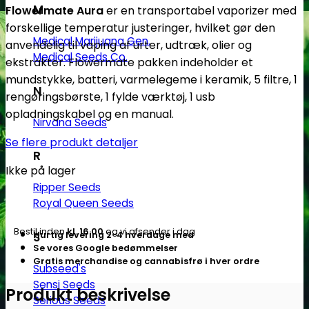
M
Flowermate Aura
er en transportabel vaporizer med
forskellige temperatur justeringer, hvilket gør den
Medical Marijuana Gen.
anvendelig til vaping af urter, udtræk, olier og
Medical Seeds Co.
ekstrakter. Flowermate pakken indeholder et
mundstykke, batteri, varmelegeme i keramik, 5 filtre, 1
N
rengøringsbørste, 1 fylde værktøj, 1 usb
opladningskabel og en manual.
Nirvana Seeds
Se flere produkt detaljer
R
Ikke på lager
Ripper Seeds
Royal Queen Seeds
Bestil inden
kl. 16.00
og vi afsender i dag
Hurtig levering 2-4 hverdage med
S
Se vores Google bedømmelser
Gratis merchandise og cannabisfrø i hver ordre
Subseed's
Sensi Seeds
Produkt beskrivelse
Serious Seeds