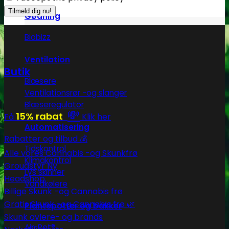
Gødning
Biobizz
Ventilation
Butik
Blæsere
Ventilationsrør -og slanger
Blæseregulator
💸
15% rabat
Få
Klik her
Automatisering
Rabatter og tilbud 💰
Tidskontrol
Alle vores Cannabis -og Skunkfrø
Klimakontrol
Groudstyr
Lys skinner
Headshop
Vandkølere
Billige Skunk -og Cannabis frø
Gratis Skunk -og Cannabis frø 🌿
Plantepotter og bakker
Skunk avlere- og brands
Air-Pot®