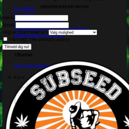
rabatlink med det samme
PH måling
EC måling
Navn
Co2 måling og kontrol
Email
Temperatur og fugtighedsmålere
Jeg er interreseret i
Målebægere og sprays
I accept the privacy policy
Tilbehør
Tape og fastgørelse
Kurv
Ingen produkter i kurven.
Tilbage til shoppen