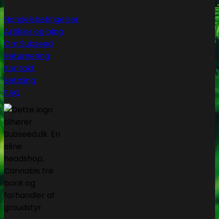
Handelsbetingelser
Artikler og blog
Om Subseed
Returnering
Kontakt
Betaling
FAQ