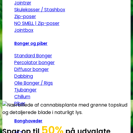
Jointrør
Skulekasser / Stashbox
Zip-poser
NO SMELL | Zip-poser
Jointbox
Bonger og piber
Standard Bonger
Percolator bonger
Diffusor bonger
Dabbing
Olie Bonger / Rigs
Tjubanger
Chillum
Piber
Bonghoveder
50%
Spar op til
på udvalgte