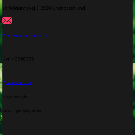
Schioldannsvej 3, 2920 Charlottenlund
Kontakt@subseed.dk
Cvr: 40690956
@subseed.dk
Fragtmetoder
Betalingsmuligheder