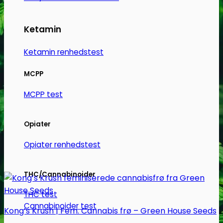
Mulighederne
kan
Ketamin
vælges
på
Ketamin renhedstest
varesiden
MCPP
MCPP test
Opiater
Opiater renhedstest
THC/Cannabinoider
THC test
Cannabinoider test
Kong’s Krush | Fem. Cannabis frø – Green House Seeds