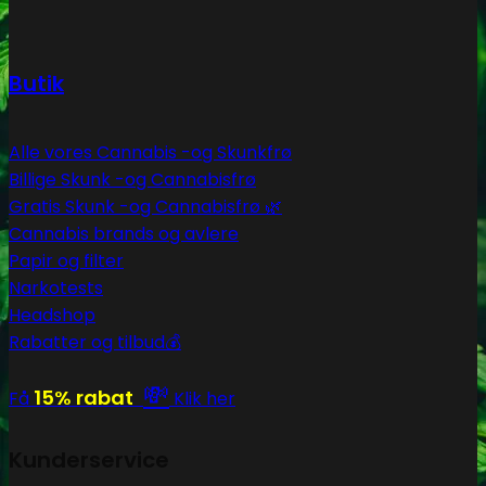
Butik
Alle vores Cannabis -og Skunkfrø
Billige Skunk -og Cannabisfrø
Gratis Skunk -og Cannabisfrø 🌿
Cannabis brands og avlere
Papir og filter
Narkotests
Headshop
Rabatter og tilbud💰
💸
15% rabat
Få
Klik her
Kunderservice