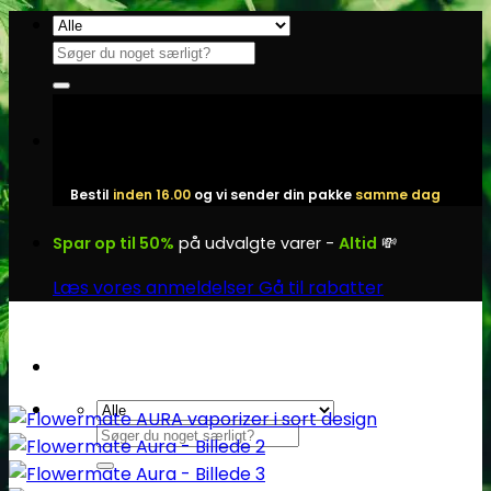
Fortsæt
til
Søg
indhold
efter:
Bestil
inden 16.00
og vi sender din pakke
samme dag
Spar op til 50%
på udvalgte varer -
Altid
💸
Læs vores anmeldelser
Gå til rabatter
Søg
efter: