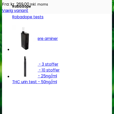
Fra:
kr.
269.00
Inkl. moms
Robadope
Vælg variant
Dette
Robadope tests
vare
Simons tests
har
flere
Test af primære aminer
varianter.
Mulighederne
URIN TESTS
kan
vælges
Multi urin test - 3 stoffer
på
Multi urin test - 10 stoffer
varesiden
THC urin test - 25ng/ml
THC urin test - 50ng/ml