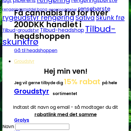
piberens
rengøringsbørste
lugt
rensebørste
rengøringsmiddel bong
Få cannabis frø for hver
rengøringstilbehør
rygeudstyr rengøring
Sativa
Skunk frø
200DKK handlet i
Tilbud-
Tilbud-headshop
Tilbud-groudstyr
headshoppen
skunkfrø
Gå til headshoppen
Groudstyr
Hej min ven!
15% rabat
Jeg vil gerne tilbyde dig
på hele
Groudstyr
sortimentet
Indtast dit navn og email - så modtager du dit
rabatlink med det samme
Grolys
Navn