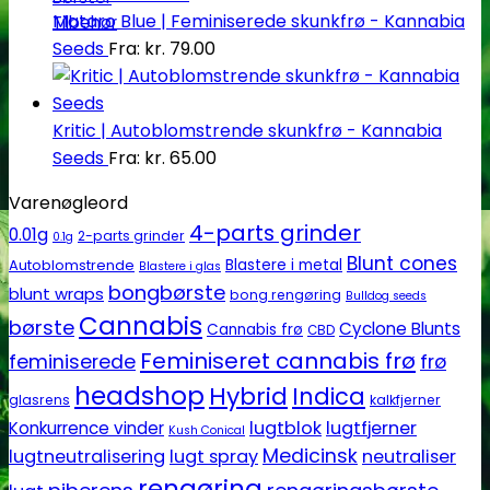
Mataro Blue | Feminiserede skunkfrø - Kannabia
Tilbehør
Seeds
Fra:
kr.
79.00
Kritic | Autoblomstrende skunkfrø - Kannabia
Seeds
Fra:
kr.
65.00
Varenøgleord
4-parts grinder
0.01g
2-parts grinder
0.1g
Blunt cones
Autoblomstrende
Blastere i metal
Blastere i glas
bongbørste
blunt wraps
bong rengøring
Bulldog seeds
Cannabis
børste
Cyclone Blunts
Cannabis frø
CBD
Feminiseret cannabis frø
feminiserede
frø
headshop
Hybrid
Indica
glasrens
kalkfjerner
lugtblok
lugtfjerner
Konkurrence vinder
Kush Conical
Medicinsk
lugtneutralisering
lugt spray
neutraliser
rengøring