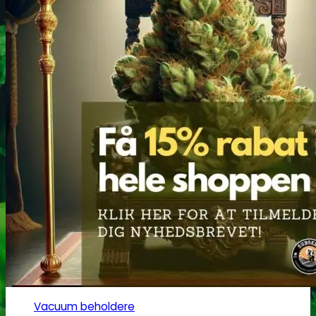
Headshop
Jointpapir og filter
King Size Jointpapir
Slim Size Jointpapir
Cones
Filtertips
Blunt wraps
SmokersPack
Smokers Choice
Opbevaring og transport
Vacuum beholdere