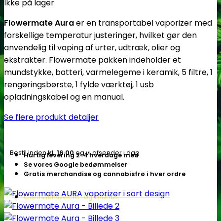
Ikke på lager
Flowermate Aura
er en transportabel vaporizer med
forskellige temperatur justeringer, hvilket gør den
anvendelig til vaping af urter, udtræk, olier og
ekstrakter. Flowermate pakken indeholder et
mundstykke, batteri, varmelegeme i keramik, 5 filtre, 1
rengøringsbørste, 1 fylde værktøj, 1 usb
opladningskabel og en manual.
Se flere produkt detaljer
Bestil inden
kl. 16.00
og vi afsender i dag
Hurtig levering 2-4 hverdage med
Se vores Google bedømmelser
Gratis merchandise og cannabisfrø i hver ordre
Cannabisavlere -og brands