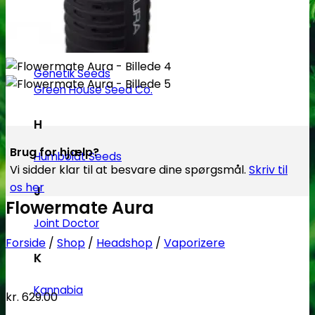
Flying Dutchmen
G
Genetik Seeds
Green House Seed Co.
H
Brug for hjælp?
Humboldt Seeds
Vi sidder klar til at besvare dine spørgsmål.
Skriv til
os her
J
Flowermate Aura
Joint Doctor
Forside
/
Shop
/
Headshop
/
Vaporizere
K
Kannabia
kr.
629.00