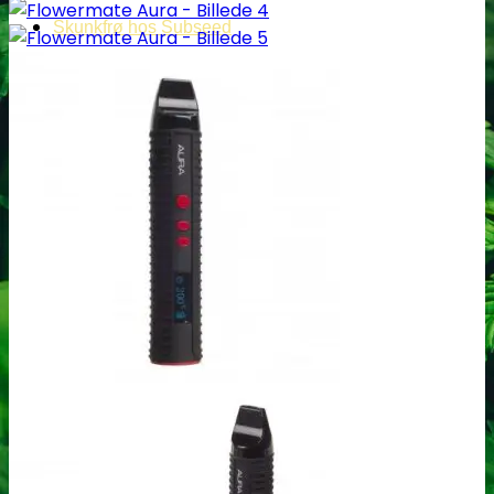
Skunkfrø hos Subseed
Alle Cannabis -og Skunkfrø
Cannabis Sativa
Feminiseret Cannabis Sativa
Cannabis Sativa Hybrider
Autoblomstrende Cannabis Sativa
Hurtigblomstrende Sativa
Diverse Cannabis Sativa frø
Billige Cannabis Sativa frø