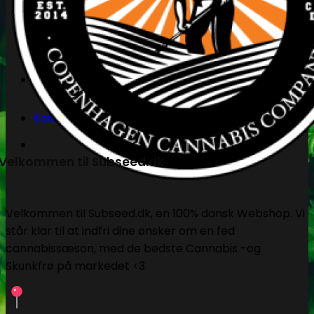
Søg
efter:
Kasse
+
Velkommen til Subseed.dk
Velkommen til Subseed.dk, en 100% dansk Webshop. Vi
står klar til at indfri dine ønsker om en fed
cannabissæson, med de bedste Cannabis -og
Skunkfrø på markedet <3