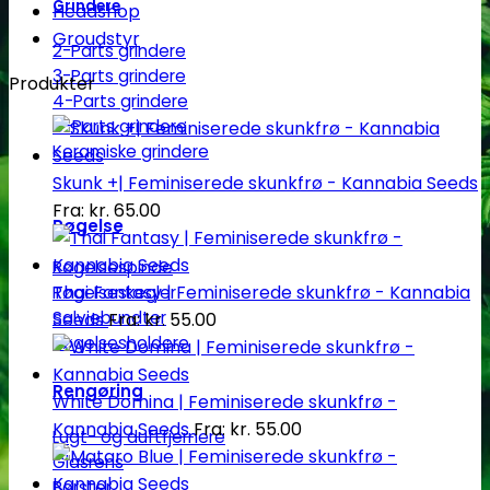
Grindere
Headshop
Groudstyr
2-Parts grindere
3-Parts grindere
Produkter
4-Parts grindere
5-Parts grindere
Keramiske grindere
Skunk +| Feminiserede skunkfrø - Kannabia Seeds
Fra:
kr.
65.00
Røgelse
Røgelsespinde
Thai Fantasy | Feminiserede skunkfrø - Kannabia
Røgelseskegler
Salviebundter
Seeds
Fra:
kr.
55.00
Røgelsesholdere
Rengøring
White Domina | Feminiserede skunkfrø -
Kannabia Seeds
Fra:
kr.
55.00
Lugt- og duftfjernere
Glasrens
Børster