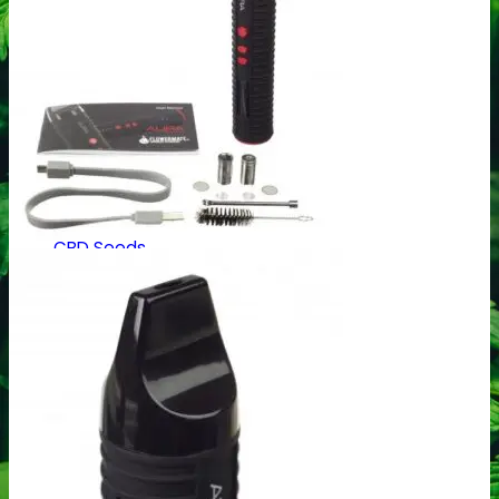
Barney´s Farm
Bulldog Seeds
C
Cali Connection
CBD Botanics
CBD Crew
CBD Seeds
D
Dinafem
Dutch Passion
F
Fastbuds Seeds