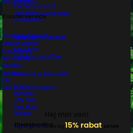
Narkotikatests
Plantepotter i stof
Almindelige plantepotter
Kunderservice
Plastikbakker
Handelsbetingelser
Reflektorer & tilbehør
Artikler og blog
HPS/MH/CFL
Om Subseed
Refleksivt mylar/folie
Returnering
Kontakt
Betaling
Forspiring og plantestart
FAQ
Root!t
Læs vores anmeldelser
Root Riot
Jiffy disks
Eazy Plugs
Hej min ven!
Grodan
15% rabat
Efterbehandling
Jeg vil gerne tilbyde dig
på hele