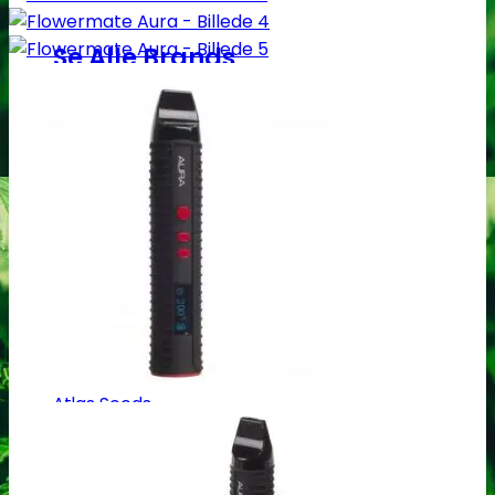
Se Alle Brands
123
00 Seeds
710 Genetics
A
Ace Seeds
Advanced Seeds
Atlas Seeds
Azure CBD Co.
B