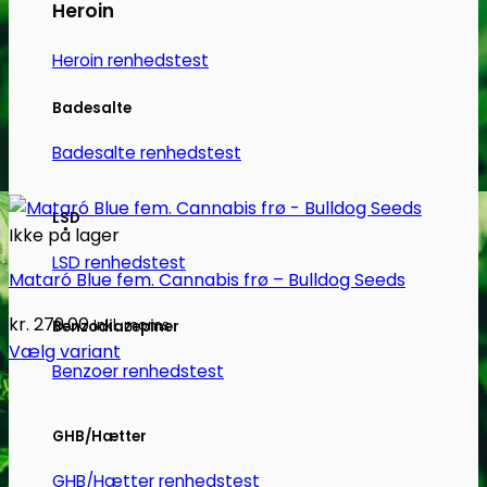
Heroin
Heroin renhedstest
Badesalte
Badesalte renhedstest
LSD
Ikke på lager
LSD renhedstest
Mataró Blue fem. Cannabis frø – Bulldog Seeds
kr.
279.00
Inkl. moms
Benzodiazepiner
Vælg variant
Benzoer renhedstest
Dette
vare
har
GHB/Hætter
flere
GHB/Hætter renhedstest
varianter.