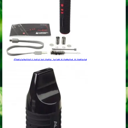
Top 10 Cannabis Sativa
Cannabis Sativa mix-pakker
Cannabis Sativa bulk frø
Cannabis Indica
Feminiseret Cannabis Indica
Cannabis Indica Hybrider
Autoblomstrende Cannabis Indica
Hurtigblomstrende Indica
Diverse Cannabis Indica frø
Billige Cannabis Indica frø
Top 10 Cannabis Indica
Cannabis Indica mix-pakker
Cannabis Indica bulk frø