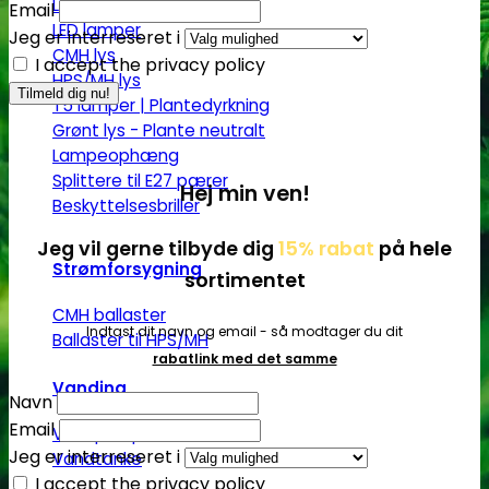
LED pære
Email
LED lamper
Jeg er interreseret i
CMH lys
I accept the privacy policy
HPS/MH lys
T5 lamper | Plantedyrkning
Grønt lys - Plante neutralt
Lampeophæng
Splittere til E27 pærer
Hej min ven!
Beskyttelsesbriller
Jeg vil gerne tilbyde dig
15% rabat
på hele
Strømforsygning
sortimentet
CMH ballaster
Indtast dit navn og email - så modtager du dit
Ballaster til HPS/MH
rabatlink med det samme
Vanding
Navn
Email
Vandpumper
Jeg er interreseret i
Vandtanke
I accept the privacy policy