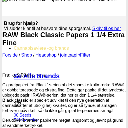
Brug for hjælp?
Vi sidder klar til at besvare dine spørgsmål.
Skriv til os her
RAW Black Classic Papers 1 1/4 Extra
Fine
Cannabisavlere -og brands
Forside
/
Shop
/
Headshop
/
jointpapir/Filter
Se Alle Brands
Fra:
kr.
9.00
Inkl. moms
Cigaretpapiret fra ‘Black’-serien af ​​det spanske kultmærke RAW®
er dobbeltpressede og ekstra fine. Dette gør papire til det tyndeste,
ublegede papir i RAW®-serien. det her er den 1 1/4 størrelse.
Black classic
er specielt udviklet til den nye generation af
123
cannabisarter af utrolig høj kvalitet, og er så tynde, at smagen
forbliver upåvirket, så du ikke går glip af terpenernes smag.!
00 Seeds
710 Genetics
Derudover brænder papirerne meget langsomt og jævnt på grund
af vandmærketrykket.