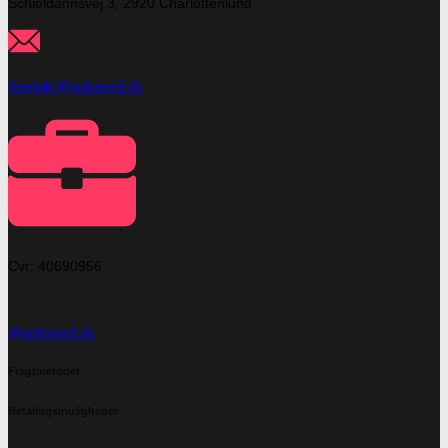
Schioldannsvej 3, 2920 Charlottenlund
Kontakt@subseed.dk
Cvr: 40690956
@subseed.dk
Fragtmetoder
Betalingsmuligheder