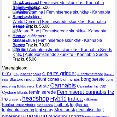
Thai Fantasy | Feminiserede skunkfrø - Kannabia
Røgelsespinde
Seeds
Fra:
kr.
55.00
Røgelseskegler
Salviebundter
Røgelsesholdere
White Domina | Feminiserede skunkfrø - Kannabia
Rengøring
Seeds
Fra:
kr.
55.00
Lugt- og duftfjernere
Glasrens
Mataro Blue | Feminiserede skunkfrø - Kannabia
Børster
Seeds
Fra:
kr.
79.00
Tilbehør
Kritic | Autoblomstrende skunkfrø - Kannabia Seeds
Fra:
kr.
65.00
Varenøgleord
4-parts grinder
0.01g
Autoblomstrende
2-parts grinder
0.1g
Blastere
Blunt cones
bongbørste
blunt wraps
Blastere i metal
bong
i glas
Cannabis
børste
Cannabis frø
rengøring
CBD
Bulldog seeds
Feminiseret cannabis frø
feminiserede
Cyclone Blunts
headshop
Hybrid
Indica
frø
glasrens
kalkfjerner
lugtblok
lugtfjerner
Konkurrence vinder
Kush Conical
Medicinsk
lugtneutralisering
lugt spray
neutraliser lugt
rengøring
piberens
rengøringsbørste