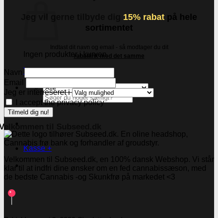
Jeg vil gerne tilbyde dig
15% rabat
på hele
sortimentet
Indtast dit navn og email - så modtager du dit
Ingen produkter i kurven.
rabatlink med det samme
Tilbage til shoppen
Navn
Email
Jeg er interreseret i
Søg
I accept the privacy policy
efter:
Velkommen til Subseed.dk
Kasse
+
Velkommen til Subseed.dk, en 100% dansk Webshop. Vi står
klar til at indfri dine ønsker om en fed cannabissæson, med
de bedste Cannabis -og Skunkfrø på markedet <3