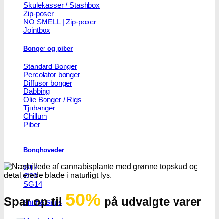
Skulekasser / Stashbox
Zip-poser
NO SMELL | Zip-poser
Jointbox
Bonger og piber
Standard Bonger
Percolator bonger
Diffusor bonger
Dabbing
Olie Bonger / Rigs
Tjubanger
Chillum
Piber
Bonghoveder
Ø17
Ø20
SG14
50%
Spar op til
på udvalgte varer
Sniff & Snus