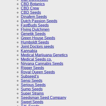
CBD Botanics
CBD Crew
CBD Seeds
Dinafem Seeds
Dutch Passion Seeds
FastBuds Seeds
Flying Dutchmen
Genetik Seeds
Green House Seeds
Humboldt Seeds
Joint Doctors seeds
Kannabia
Medical Marijuana Genetics
Medical Seeds co.
Nirvana Cannabis Seeds
Ripper Seeds
Royal Queen Seeds
Subseed’s
Sensi Seeds
Serious Seeds
Sumo Seeds
Super Strains
Seedsman Seed Company
Sweet Seeds