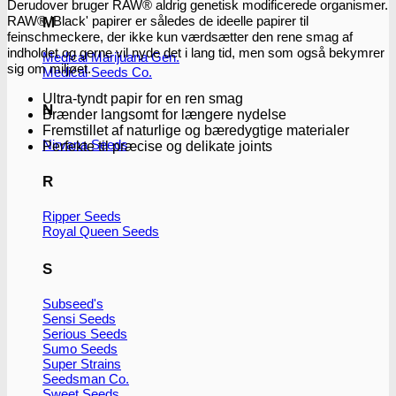
Derudover bruger RAW® aldrig genetisk modificerede organismer.
RAW® 'Black' papirer er således de ideelle papirer til
M
feinschmeckere, der ikke kun værdsætter den rene smag af
indholdet og gerne vil nyde det i lang tid, men som også bekymrer
Medical Marijuana Gen.
sig om miljøet.
Medical Seeds Co.
Ultra-tyndt papir for en ren smag
N
Brænder langsomt for længere nydelse
Fremstillet af naturlige og bæredygtige materialer
Nirvana Seeds
Perfekte til præcise og delikate joints
R
Ripper Seeds
Royal Queen Seeds
S
Subseed's
Sensi Seeds
Serious Seeds
Sumo Seeds
Super Strains
Seedsman Co.
Sweet Seeds