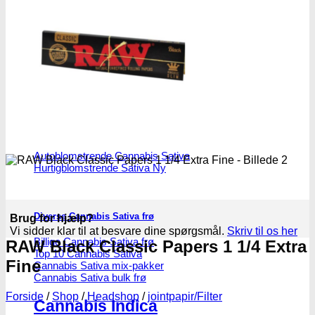
Alle Cannabis -og Skunkfrø
Cannabis Sativa
Feminiseret Cannabis Sativa
Cannabis Sativa Hybrider
Autoblomstrende Cannabis Sativa
Hurtigblomstrende Sativa
Diverse Cannabis Sativa frø
Brug for hjælp?
Vi sidder klar til at besvare dine spørgsmål.
Skriv til os her
Billige Cannabis Sativa frø
RAW Black Classic Papers 1 1/4 Extra
Top 10 Cannabis Sativa
Fine
Cannabis Sativa mix-pakker
Cannabis Sativa bulk frø
Forside
/
Shop
/
Headshop
/
jointpapir/Filter
Cannabis Indica