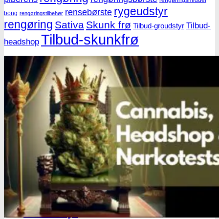
rengøringsmiddel
rygeudstyr
rensebørste
bong
rengøringstilbehør
rengøring
Sativa
Skunk frø
Tilbud-
Tilbud-groudstyr
Tilbud-skunkfrø
headshop
Få cannabis frø for hver
200DKK handlet i
headshoppen
Gå til headshoppen
Groudstyr
Groudstyr