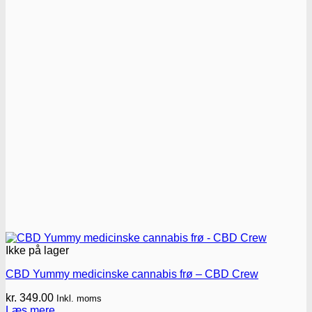
vælges
på
varesiden
Ikke på lager
CBD Yummy medicinske cannabis frø – CBD Crew
kr.
349.00
Inkl. moms
Læs mere