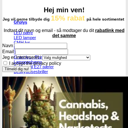
Hej min ven!
15% rabat
Jeg vil gerne tilbyde dig
på hele sortimentet
Grolys
Indtast dit navn og email - så modtager du dit
rabatlink med
LED pære
det samme
LED lamper
CMH lys
Navn
HPS/MH lys
Email
T5 lamper | Plantedyrkning
Grønt lys - Plante neutralt
Jeg er interreseret i
Lampeophæng
I accept the privacy policy
Splittere til E27 pærer
Beskyttelsesbriller
Strømforsygning
CMH ballaster
Ballaster til HPS/MH
Vanding
Vandpumper
Vandtanke