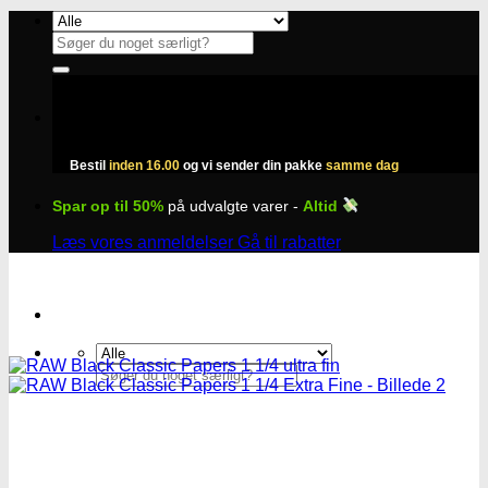
Fortsæt
til
Søg
indhold
efter:
Bestil
inden 16.00
og vi sender din pakke
samme dag
Spar op til 50%
på udvalgte varer -
Altid
Læs vores anmeldelser
Gå til rabatter
Søg
efter:
Skunkfrø hos Subseed