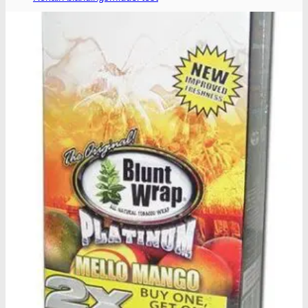
MDMA
MDMA renhedstest
Ecstasy
Ecstasy renhedstest
Heroin
Heroin renhedstest
Badesalte
Badesalte renhedstest
LSD
LSD renhedstest