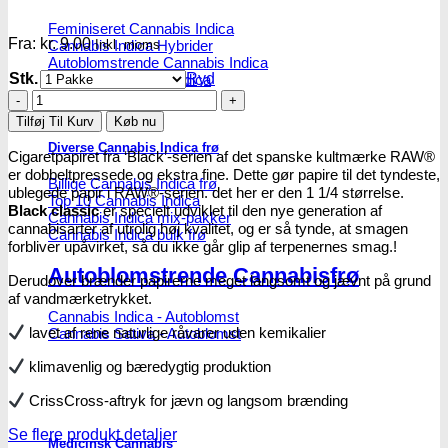
Feminiseret Cannabis Indica
Fra:
kr.
9.00
Cannabis Indica Hybrider
Inkl. moms
Autoblomstrende Cannabis Indica
Stk.
Ryd
Hurtigblomstrende Indica
RAW
Black
Tilføj Til Kurv
Køb nu
Classic
Diverse Cannabis Indica frø
Papers
Cigaretpapiret fra ‘Black’-serien af ​​det spanske kultmærke RAW®
1
er dobbeltpressede og ekstra fine. Dette gør papire til det tyndeste,
Billige Cannabis Indica frø
1/4
ublegede papir i RAW®-serien. det her er den 1 1/4 størrelse.
Top 10 Cannabis Indica
Extra
Black classic
er specielt udviklet til den nye generation af
Cannabis Indica mix-pakker
Fine
cannabisarter af utrolig høj kvalitet, og er så tynde, at smagen
Cannabis Indica bulk frø
antal
forbliver upåvirket, så du ikke går glip af terpenernes smag.!
Autoblomstrende Cannabisfrø
Derudover brænder papirerne meget langsomt og jævnt på grund
af vandmærketrykket.
Cannabis Indica - Autoblomst
lavet af rene naturlige råvarer uden kemikalier
Cannabis Sativa - Autoblomst
klimavenlig og bæredygtig produktion
CrissCross-aftryk for jævn og langsom brænding
Se flere produkt detaljer
Medicinsk Cannabis