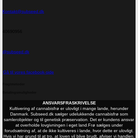
Kontakt@subseed.dk
40690956
@subseed.dk
Gå til vores facebook-side
Fragtmetoder
Betalingsmuligheder
ANSVARSFRASKRIVELSE
Kultivering af cannabisfrø er ulovligt i mange lande, herunder
Danmark. Subseed.dk sælger udelukkende cannabisfrø som
samlerobjekter og til genetisk præservation. Det er kundens ansvar
at overholde lovgivningen i eget land.
Frø sælges under
forudsætning af, at de ikke kultiveres i lande, hvor dette er ulovligt.
Hvis vi har grund til at tro, at loven vil blive brudt, afviser vi handlen.