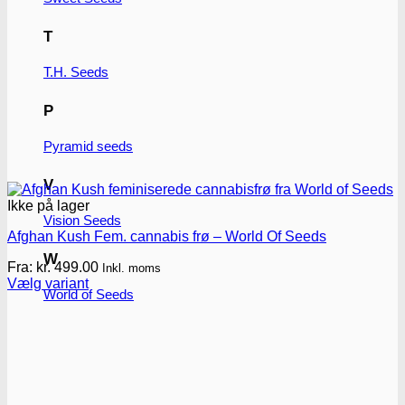
T
T.H. Seeds
P
Pyramid seeds
V
Ikke på lager
Vision Seeds
Afghan Kush Fem. cannabis frø – World Of Seeds
W
Fra:
kr.
499.00
Inkl. moms
Vælg variant
World of Seeds
Dette
vare
har
flere
varianter.
Mulighederne
kan