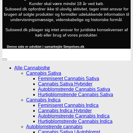
Kunder skal være mindst 18 år ved køb.
Subseed.dk opfordrer ikke til ulovlig aktivitet, tager intet ansvar for
brugen af solgte produkter og formidler udelukkende information til
undervisningsmæssige, videnskabelige og historiske formål.
Subseed.dk påtager sig intet ansvar for juridiske konsekvenser af
køb eller brug af vores produkter.
Denne side er udviklet i samarbejde
Simpelseo.dk
Alle Cannabisfrø
Cannabis Sativa
Feminiseret Cannabis Sativa
Cannabis Sativa Hybrider
Autoblomstrende Cannabis Sativa
Hurtigblomstrende Cannabis Sativa
Cannabis Indica
Feminiseret Cannabis Indica
Cannabis Indica Hybrider
Autoblomstrende Cannabis Indica
Hurtigblomstrende Cannabis Indica
Autoblomstrende cannabis
Cannabis Sativa | Autoblomst