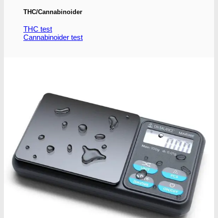
THC/Cannabinoider
THC test
Cannabinoider test
Robadope
Robadope tests
Simons tests
Test af primære aminer
URIN TESTS
Multi urin test - 3 stoffer
Multi urin test - 10 stoffer
THC urin test - 25ng/ml
THC urin test - 50ng/ml