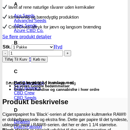
A
lavet af rene naturlige råvarer uden kemikalier
Ace Seeds
klimavenlig og bæredygtig produktion
Advanced Seeds
Atlas Seeds
CrissCross-aftryk for jævn og langsom brænding
Azure CBD Co.
Se flere produkt detaljer
B
Stk.
Ryd
RAW
Barney´s Farm
Black
Bulldog Seeds
Tilføj Til Kurv
Køb nu
Classic
Papers
C
1
1/4
Cali Connection
Hurtig levering 2-4 hverdage med
Bestil inden
kl. 16.00
og vi afsender i dag
Extra
Se vores Google bedømmelser
CBD Botanics
Fine
Gratis merchandise og cannabisfrø i hver ordre
CBD Crew
antal
CBD Seeds
Produkt beskrivelse
D
Cigaretpapiret fra 'Black'-serien af ​​det spanske kultmærke RAW®
er dobbeltpressede og ekstra fine. Dette gør papire til det tyndeste,
Dinafem
ublegede papir i RAW®-serien. det her er den 1 1/4 størrelse.
Dutch Passion
Black classic
er specielt udviklet til den nye generation af