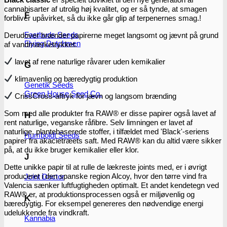
cannabisarter af utrolig høj kvalitet, og er så tynde, at smagen
F
forbliver upåvirket, så du ikke går glip af terpenernes smag.!
Fastbuds Seeds
Derudover brænder papirerne meget langsomt og jævnt på grund
Flying Dutchmen
af vandmærketrykket.
lavet af rene naturlige råvarer uden kemikalier
G
klimavenlig og bæredygtig produktion
Genetik Seeds
Green House Seed Co.
CrissCross-aftryk for jævn og langsom brænding
Som med alle produkter fra RAW® er disse papirer også lavet af
H
rent naturlige, veganske råfibre. Selv limningen er lavet af
naturlige, plantebaserede stoffer, i tilfældet med 'Black'-seriens
Humboldt Seeds
papirer fra akacietræets saft. Med RAW® kan du altid være sikker
på, at du ikke bruger kemikalier eller klor.
J
Dette unikke papir til at rulle de lækreste joints med, er i øvrigt
produceret i den spanske region Alcoy, hvor den tørre vind fra
Joint Doctor
Valencia sænker luftfugtigheden optimalt. Et andet kendetegn ved
RAW® er, at produktionsprocessen også er miljøvenlig og
K
bæredygtig. For eksempel genereres den nødvendige energi
udelukkende fra vindkraft.
Kannabia