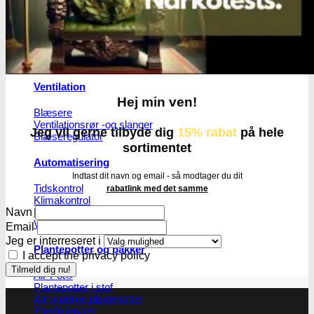
Gødning
Biobizz
Ventilation
Hej min ven!
Blæsere
Ventilationsrør -og slanger
Jeg vil gerne tilbyde dig
15% rabat
på hele
Blæseregulator
sortimentet
Automatisering
Indtast dit navn og email - så modtager du dit
Tidskontrol
rabatlink med det samme
Klimakontrol
Lys skinner
Navn
Vandkølere
Email
Jeg er interreseret i
Plantepotter og bakker
I accept the privacy policy
Air-Pot®
Plantepotter i stof
Almindelige plantepotter
Plastikbakker