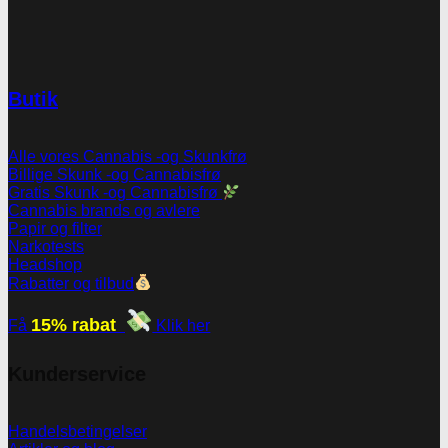
Butik
Alle vores Cannabis -og Skunkfrø
Billige Skunk -og Cannabisfrø
Gratis Skunk -og Cannabisfrø
Cannabis brands og avlere
Papir og filter
Narkotests
Headshop
Rabatter og tilbud
15% rabat
Få
Klik her
Kunderservice
Handelsbetingelser