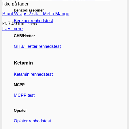
Ikke på lager
Benzodiazepiner
Blunt Wraps 2 stk – Mello Mango
Benzoer renhedstest
kr.
7.00
Inkl. moms
Læs mere
GHB/Hætter
GHB/Hætter renhedstest
Ketamin
Ketamin renhedstest
MCPP
MCPP test
Opiater
Opiater renhedstest