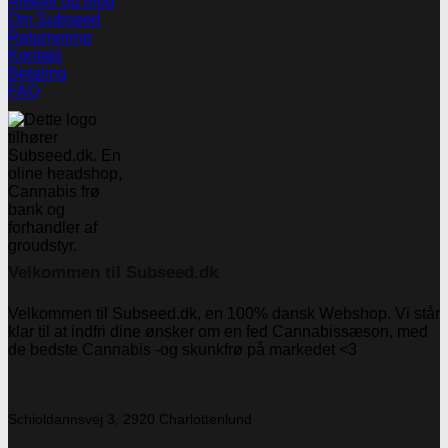
Artikler og blog
Om Subseed
Returnering
Kontakt
Betaling
FAQ
Velkommen til Subseed.dk
Velkommen til Subseed.dk, en 100% dansk Webshop. Vi står
klar til at indfri dine ønsker om en fed Cannabissæson, med
de bedste Cannabis -og skunkfrø på markedet <3
Schioldannsvej 3, 2920 Charlottenlund