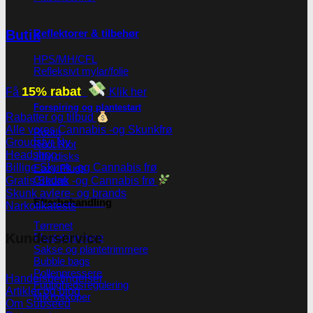
Reflektorer & tilbehør
Butik
HPS/MH/CFL
Refleksivt mylar/folie
15% rabat
Få
Klik her
Forspiring og plantestart
Rabatter og tilbud
Alle vores Cannabis -og Skunkfrø
Root!t
Groudstyr
Root Riot
Headshop
Jiffy disks
Billige Skunk -og Cannabis frø
Eazy Plugs
Grodan
Gratis Skunk -og Cannabis frø
Skunk avlere- og brands
Efterbehandling
Narkotikatests
Tørrenet
Kunderservice
Plantetrimmere
Sakse og plantetrimmere
Bubble bags
Pollenpressere
Handelsbetingelser
Fugtighedsregulering
Artikler og blog
Mikroskoper
Om Subseed