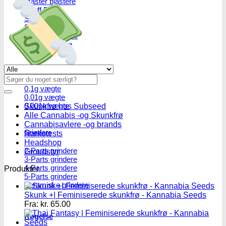
Master blastere
Snuff Box
Snifferør
Sniffesæt
Pulverbeholdere
Pulverknusere
Se alle tilbud her
Digital vægte
Søg
efter:
0,1g vægte
0,01g vægte
0,001g vægte
Skunkfrø hos Subseed
Alle Cannabis -og Skunkfrø
Cannabisavlere -og brands
Grindere
Narkotests
Headshop
2-Parts grindere
Groudstyr
3-Parts grindere
4-Parts grindere
Produkter
5-Parts grindere
Keramiske grindere
Skunk +| Feminiserede skunkfrø - Kannabia Seeds
Fra:
kr.
65.00
Røgelse