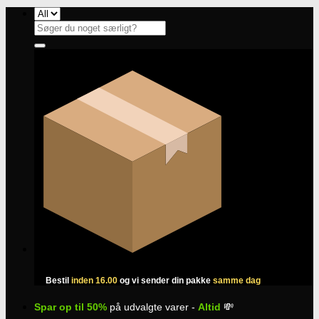
Fortsæt
til
Søg
indhold
efter:
Bestil
inden 16.00
og vi sender din pakke
samme dag
Spar op til 50%
på udvalgte varer -
Altid
💸