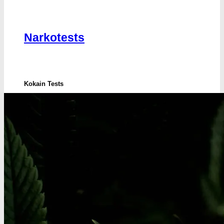
Narkotests
Kokain Tests
Kokain renhedhedstest
Crack renhedhedstest
Kokain blandingsmiddel test
MDMA
MDMA renhedstest
Ecstasy
Ecstasy renhedstest