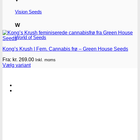
Vision Seeds
W
World of Seeds
Kong’s Krush | Fem. Cannabis frø – Green House Seeds
Fra:
kr.
269.00
Inkl. moms
Vælg variant
Dette
vare
har
flere
varianter.
Mulighederne
kan
vælges
på
varesiden