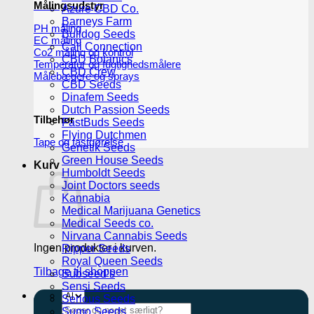
Målingsudstyr
Azure CBD Co.
Barneys Farm
PH måling
Bulldog Seeds
EC måling
Cali Connection
Co2 måling og kontrol
CBD Botanics
Temperatur og fugtighedsmålere
CBD Crew
Målebægere og sprays
CBD Seeds
Dinafem Seeds
Dutch Passion Seeds
Tilbehør
FastBuds Seeds
Flying Dutchmen
Tape og fastgørelse
Genetik Seeds
Green House Seeds
Kurv
Humboldt Seeds
Joint Doctors seeds
Kannabia
Medical Marijuana Genetics
Medical Seeds co.
Nirvana Cannabis Seeds
Ingen produkter i kurven.
Ripper Seeds
Royal Queen Seeds
Tilbage til shoppen
Subseed’s
Sensi Seeds
Serious Seeds
Søg
Sumo Seeds