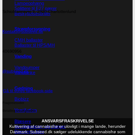
Lampeophæng
Splittere til E27 pærer
Schioldannsvej 3, 2920 Charlottenlund
Beskyttelsesbriller
Strømforsygning
Kontakt@subseed.dk
CMH ballaster
Ballaster til HPS/MH
40690956
Vanding
Vandpumper
@subseed.dk
Vandtanke
Gødning
Gå til vores facebook-side
Biobizz
Fragtmetoder
Ventilation
Betalingsmuligheder
Blæsere
ANSVARSFRASKRIVELSE
Ventilationsrør -og slanger
Kultivering af cannabisfrø er ulovligt i mange lande, herunder
Blæseregulator
Danmark. Subseed.dk sælger udelukkende cannabisfrø som