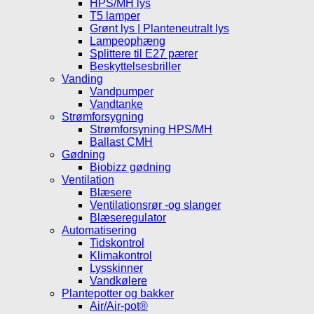
HPS/MH lys
T5 lamper
Grønt lys | Planteneutralt lys
Lampeophæng
Splittere til E27 pærer
Beskyttelsesbriller
Vanding
Vandpumper
Vandtanke
Strømforsygning
Strømforsyning HPS/MH
Ballast CMH
Gødning
Biobizz gødning
Ventilation
Blæsere
Ventilationsrør -og slanger
Blæseregulator
Automatisering
Tidskontrol
Klimakontrol
Lysskinner
Vandkølere
Plantepotter og bakker
Air/Air-pot®