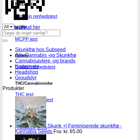
💸
Ketamin
Ketamin renhedstest
Se alle tilbud her
MCPP
Søg
efter:
MCPP test
Skunkfrø hos Subseed
Alle Cannabis -og Skunkfrø
Opiater
Cannabisavlere -og brands
Narkotests
Opiater renhedstest
Headshop
Groudstyr
THC/Cannabinoider
Produkter
THC test
Cannabinoider test
Robadope
Skunk +| Feminiserede skunkfrø -
Robadope tests
Kannabia Seeds
Fra:
kr.
65.00
Simons tests