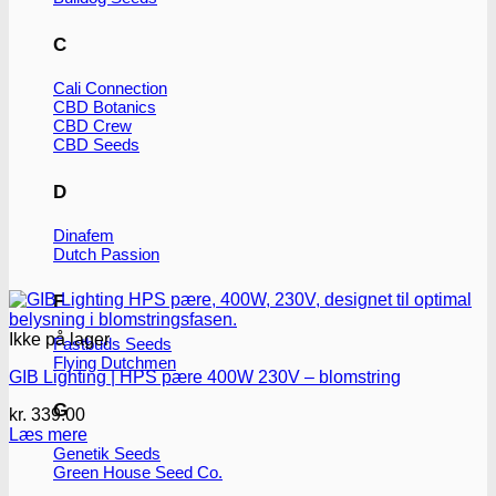
C
Cali Connection
CBD Botanics
CBD Crew
CBD Seeds
D
Dinafem
Dutch Passion
F
Ikke på lager
Fastbuds Seeds
Flying Dutchmen
GIB Lighting | HPS pære 400W 230V – blomstring
G
kr.
339.00
Læs mere
Genetik Seeds
Green House Seed Co.