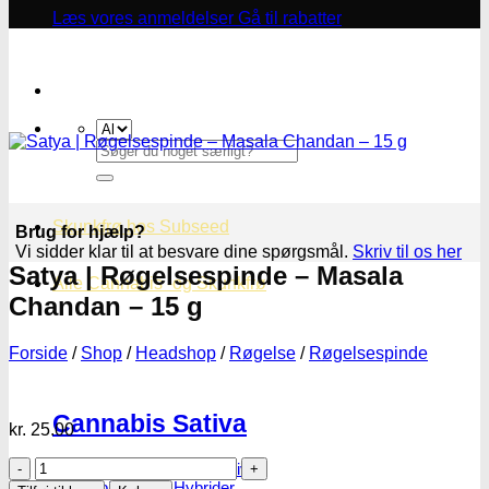
Læs vores anmeldelser
Gå til rabatter
Søg
efter:
Skunkfrø hos Subseed
Brug for hjælp?
Vi sidder klar til at besvare dine spørgsmål.
Skriv til os her
Satya | Røgelsespinde – Masala
Alle Cannabis -og Skunkfrø
Chandan – 15 g
Forside
/
Shop
/
Headshop
/
Røgelse
/
Røgelsespinde
Cannabis Sativa
kr.
25.00
Satya
Feminiseret Cannabis Sativa
|
Cannabis Sativa Hybrider