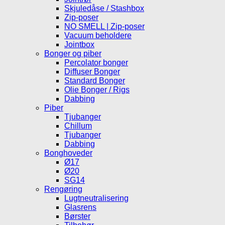
Skjuledåse / Stashbox
Zip-poser
NO SMELL | Zip-poser
Vacuum beholdere
Jointbox
Bonger og piber
Percolator bonger
Diffuser Bonger
Standard Bonger
Olie Bonger / Rigs
Dabbing
Piber
Tjubanger
Chillum
Tjubanger
Dabbing
Bonghoveder
Ø17
Ø20
SG14
Rengøring
Lugtneutralisering
Glasrens
Børster