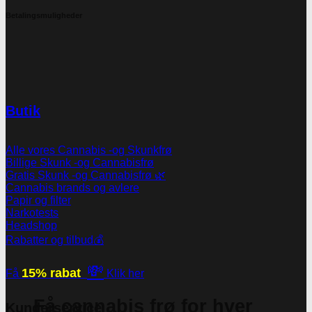
Betalingsmuligheder
Butik
Alle vores Cannabis -og Skunkfrø
Billige Skunk -og Cannabisfrø
Gratis Skunk -og Cannabisfrø 🌿
Cannabis brands og avlere
Papir og filter
Narkotests
Headshop
Rabatter og tilbud💰
💸
15% rabat
Få
Klik her
Få cannabis frø for hver
Kunderservice