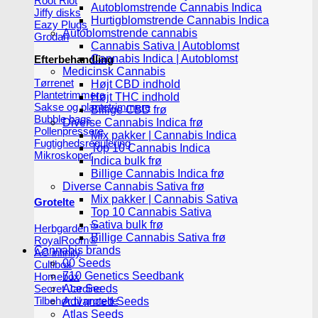
Root Riot
Autoblomstrende Cannabis Indica
Jiffy disks
Hurtigblomstrende Cannabis Indica
Eazy Plugs
Autoblomstrende cannabis
Grodan
Cannabis Sativa | Autoblomst
Cannabis Indica | Autoblomst
Efterbehandling
Medicinsk Cannabis
Tørrenet
Højt CBD indhold
Plantetrimmere
Højt THC indhold
Sakse og plantetrimmere
Billige CBD frø
Bubble bags
Diverse Cannabis Indica frø
Pollenpressere
Mix pakker | Cannabis Indica
Fugtighedsregulering
Top 10 Cannabis Indica
Mikroskoper
Indica bulk frø
Billige Cannabis Indica frø
Diverse Cannabis Sativa frø
Mix pakker | Cannabis Sativa
Grotelte
Top 10 Cannabis Sativa
Sativa bulk frø
Herbgarden™
Billige Cannabis Sativa frø
RoyalRoom®
Cannabis brands
AC infinity
00 Seeds
Cultibox
710 Genetics Seedbank
Homebox
Ace Seeds
Secret Jardine
Tilbehør til grotelte
Advanced Seeds
Atlas Seeds