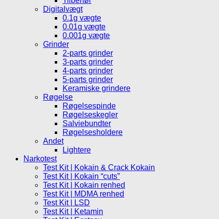
Tilbehør
Digitalvægt
0.1g vægte
0.01g vægte
0.001g vægte
Grinder
2-parts grinder
3-parts grinder
4-parts grinder
5-parts grinder
Keramiske grindere
Røgelse
Røgelsespinde
Røgelseskegler
Salviebundter
Røgelsesholdere
Andet
Lightere
Narkotest
Test Kit | Kokain & Crack Kokain
Test Kit | Kokain “cuts”
Test Kit | Kokain renhed
Test Kit | MDMA renhed
Test Kit | LSD
Test Kit | Ketamin