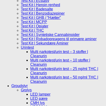
Test Kit | Ecstasy
Test Kit | Heroin renhed
Test Kit | Badesalte
Test Kit | Benzodiazepiner
Test Kit | GHB / “Hætter”
Test Kit | MCPP
Test Kit | Opiater
Test Kit | THC
Test Kit | Syntetiske Cannabinoider
Test Kit | Robadopreagens til primære aminer
Test Kit | Sekundære Aminer
Urintest
Multi narkotest/urin test – 3 stoffer |
Cleanurin
Multi narkotest/urin test – 10 stoffer |
Cleanurin
Multi narkotest/urin test – 25 ng/ml THC |
Cleanurin
Multi narkotest/urin test – 50 ng/ml THC |
Cleanurin
Groudstyr
Grolys
LED lamper
LED pære
CMH lys