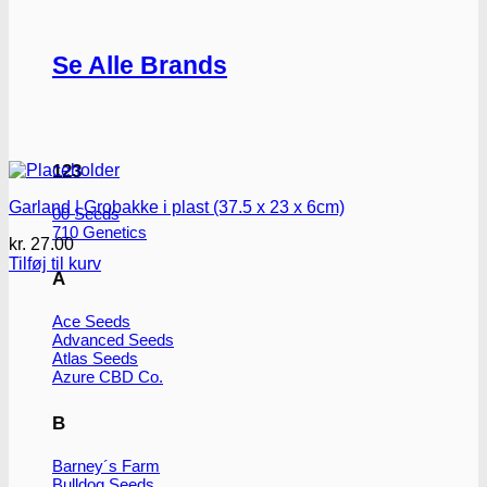
Se Alle Brands
123
Garland | Grobakke i plast (37.5 x 23 x 6cm)
00 Seeds
710 Genetics
kr.
27.00
Tilføj til kurv
A
Ace Seeds
Advanced Seeds
Atlas Seeds
Azure CBD Co.
B
Barney´s Farm
Bulldog Seeds