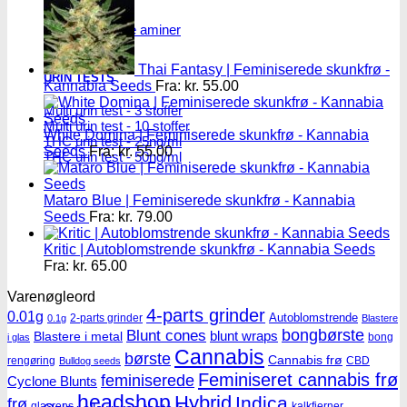
Test af primære aminer
Thai Fantasy | Feminiserede skunkfrø -
URIN TESTS
Kannabia Seeds
Fra:
kr.
55.00
Multi urin test - 3 stoffer
Multi urin test - 10 stoffer
White Domina | Feminiserede skunkfrø - Kannabia
THC urin test - 25ng/ml
Seeds
Fra:
kr.
55.00
THC urin test - 50ng/ml
Mataro Blue | Feminiserede skunkfrø - Kannabia
Seeds
Fra:
kr.
79.00
Kritic | Autoblomstrende skunkfrø - Kannabia Seeds
Fra:
kr.
65.00
Varenøgleord
4-parts grinder
0.01g
Autoblomstrende
2-parts grinder
0.1g
Blastere
Blunt cones
bongbørste
blunt wraps
Blastere i metal
bong
i glas
Cannabis
børste
Cannabis frø
rengøring
CBD
Bulldog seeds
Feminiseret cannabis frø
feminiserede
Cyclone Blunts
headshop
Hybrid
Indica
frø
glasrens
kalkfjerner