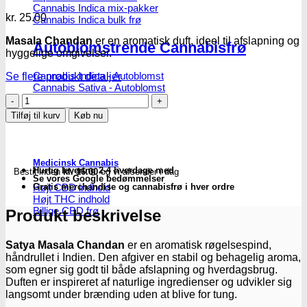
Cannabis Indica mix-pakker
kr.
25.00
Cannabis Indica bulk frø
Masala Chandan
er en aromatisk duft, ideel til afslapning og
Autoblomstrende Cannabisfrø
hyggelige omgivelser.
Cannabis Indica - Autoblomst
Se flere produkt detaljer
Cannabis Sativa - Autoblomst
Satya
|
Tilføj til kurv
Køb nu
Røgelsespinde
–
Masala
Chandan
Medicinsk Cannabis
Hurtig levering 2-4 hverdage med
Bestil inden
kl. 16.00
og vi afsender i dag
–
Se vores Google bedømmelser
15
Højt CBD indhold
Gratis merchandise og cannabisfrø i hver ordre
g
Højt THC indhold
antal
Billige CBD frø
Produkt beskrivelse
Satya Masala Chandan
er en aromatisk røgelsespind,
håndrullet i Indien. Den afgiver en stabil og behagelig aroma,
som egner sig godt til både afslapning og hverdagsbrug.
Duften er inspireret af naturlige ingredienser og udvikler sig
langsomt under brænding uden at blive for tung.