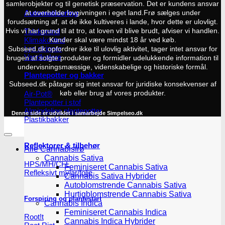
samlerobjekter og til genetisk præservation. Det er kundens ansvar
Automatisering
at overholde lovgivningen i eget land.
Frø sælges under
forudsætning af, at de ikke kultiveres i lande, hvor dette er ulovligt.
Tidskontrol
Hvis vi har grund til at tro, at loven vil blive brudt, afviser vi handlen.
Klimakontrol
Kunder skal være mindst 18 år ved køb.
Lys skinner
Subseed.dk opfordrer ikke til ulovlig aktivitet, tager intet ansvar for
Vandkølere
brugen af solgte produkter og formidler udelukkende information til
undervisningsmæssige, videnskabelige og historiske formål.
Plantepotter og bakker
Subseed.dk påtager sig intet ansvar for juridiske konsekvenser af
Air-Pot®
køb eller brug af vores produkter.
Plantepotter i stof
Almindelige plantepotter
Denne side er udviklet i samarbejde
Simpelseo.dk
Plastikbakker
Reflektorer & tilbehør
Alle Cannabisfrø
Cannabis Sativa
HPS/MH/CFL
Feminiseret Cannabis Sativa
Refleksivt mylar/folie
Cannabis Sativa Hybrider
Autoblomstrende Cannabis Sativa
Hurtigblomstrende Cannabis Sativa
Forspiring og plantestart
Cannabis Indica
Feminiseret Cannabis Indica
Root!t
Cannabis Indica Hybrider