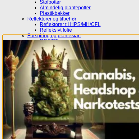
Stofpotter
Almindelig plantepotter
Plastikbakker
Reflektorer og tilbehør
Reflektorer til HPS/MH/CFL
Refleksivt folie
Forspiring og plantestart
ROOT!T
Root Riot®
Jiffy
Eazy plug
Grodan
Efterbehandling
Tørrenet
Bubble bags
Plantetrimmere
Plantesakse og trimmere
Fugtighedsregulering
Pollenpressere
Mikroskoper
Målingsudstyr
PH målingsudstyr
EC målingsudstyr
CO2 måling og kontrol
Temperatur og fugtighedsmålere