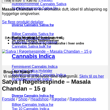
Tilføj til kurv
Køb nu
Røgelsespinde
Autoblomstrende Cannabis Sativa
–
Hurtigblomstrende Sativa
Masala Chandan
er en aromatisk duft, ideel til afslapning og
Masala
hyggelige omgivelser.
Chandan
–
Se flere produkt detaljer
Diverse Cannabis Sativa frø
15
g
Billige Cannabis Sativa frø
antal
Hurtig levering 2-4 hverdage med
Top 10 Cannabis Sativa
Bestil inden
kl. 16.00
og vi afsender i dag
Se vores Google bedømmelser
Cannabis Sativa mix-pakker
Gratis merchandise og cannabisfrø i hver ordre
Cannabis Sativa bulk frø
Cannabis Indica
Feminiseret Cannabis Indica
Cannabis Indica Hybrider
Brug for hjælp?
Autoblomstrende Cannabis Indica
Vi sidder klar til at besvare dine spørgsmål.
Skriv til os her
Hurtigblomstrende Indica
Satya | Røgelsespinde – Masala
Chandan – 15 g
Diverse Cannabis Indica frø
Forside
/
Shop
/
Headshop
/
Røgelse
/
Røgelsespinde
Billige Cannabis Indica frø
Top 10 Cannabis Indica