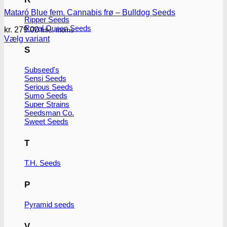
Mataró Blue fem. Cannabis frø – Bulldog Seeds
Ripper Seeds
Royal Queen Seeds
kr.
279.00
Inkl. moms
Vælg variant
Dette
S
vare
har
Subseed's
flere
Sensi Seeds
varianter.
Serious Seeds
Mulighederne
Sumo Seeds
kan
Super Strains
vælges
Seedsman Co.
på
Sweet Seeds
varesiden
T
T.H. Seeds
P
Pyramid seeds
V