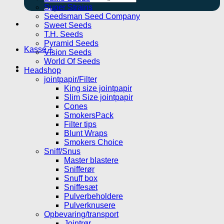
efter:
Super Strains
Seedsman Seed Company
Sweet Seeds
T.H. Seeds
Pyramid Seeds
Kasse
+
Vision Seeds
World Of Seeds
Headshop
jointpapir/Filter
King size jointpapir
Slim Size jointpapir
Cones
SmokersPack
Filter tips
Blunt Wraps
Smokers Choice
Sniff/Snus
Master blastere
Snifferør
Snuff box
Sniffesæt
Pulverbeholdere
Pulverknusere
Opbevaring/transport
Jointrør