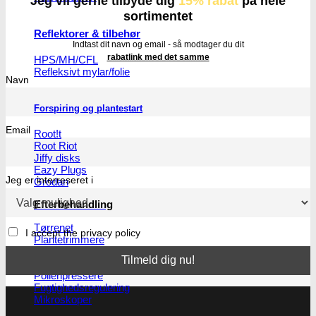
Jeg vil gerne tilbyde dig
15% rabat
på hele
sortimentet
Reflektorer & tilbehør
Indtast dit navn og email - så modtager du dit
rabatlink med det samme
HPS/MH/CFL
Refleksivt mylar/folie
Navn
Forspiring og plantestart
Email
Root!t
Root Riot
Jiffy disks
Eazy Plugs
Jeg er interreseret i
Grodan
Efterbehandling
Tørrenet
I accept the privacy policy
Plantetrimmere
Sakse og plantetrimmere
Bubble bags
Pollenpressere
Fugtighedsregulering
Mikroskoper