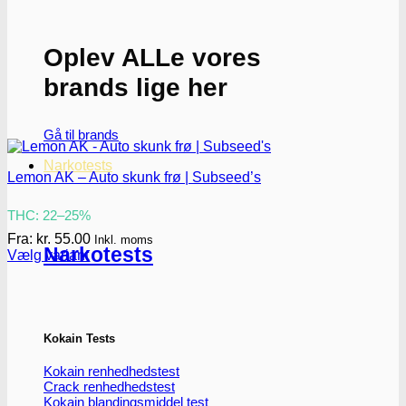
Oplev ALLe vores
brands lige her
Gå til brands
Narkotests
Lemon AK – Auto skunk frø | Subseed’s
THC: 22–25%
Fra:
kr.
55.00
Inkl. moms
Narkotests
Vælg variant
Dette
vare
har
flere
varianter.
Kokain Tests
Mulighederne
kan
Kokain renhedhedstest
vælges
Crack renhedhedstest
på
Kokain blandingsmiddel test