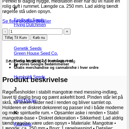
Perfekt til daglig hygge, meditation eller når du vil have en
rolig duft i rummet. Længde ca. 250 mm. Lad aldrig tændt
F
røgelse stå uden opsyn.
Fastbuds Seeds
Se flere produkt detaljer
Flying Dutchmen
Røgelsesholder
i
G
Tilføj Til Kurv
Køb nu
træ
med
Genetik Seeds
messing-
Green House Seed Co.
indlæg
Hurtig levering 2-4 hverdage med
Bestil inden
kl. 16.00
og vi afsender i dag
-
Se vores Google bedømmelser
H
Subseed.dk
Gratis merchandise og cannabisfrø i hver ordre
antal
Humboldt Seeds
Produkt beskrivelse
J
Røgelsesholder i stabilt mangotræ med messing-indlæg,
lavet til daglig brug og pænt askefrit bord. Pinden står let på
Joint Doctor
skrå, så asken falder ned i renden og bliver samlet op.
Holderen er diskret dekoreret og passer ind i både moderne
K
og mere spirituelle rum. • Opsamler aske i renden • Stabil
mangotræ-base • Diskret dekoration • Sikkerhed: Lad aldrig
tændt røgelse være uden opsyn • Materiale: Mangotræ •
Kannabia
Længde: ca. 250 mm • Brug: 1 røgelsespind • Detaljer: