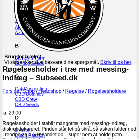
A
Ace Seeds
Advanced Seeds
Atlas Seeds
Azure CBD Co.
B
Brug for hjælp?
Barney´s Farm
Vi sidder klar til at besvare dine spørgsmål.
Skriv til os her
Bulldog Seeds
Røgelsesholder i træ med messing-
C
indlæg – Subseed.dk
Cali Connection
Forside
/
Shop
/
Headshop
/
Røgelse
/
Røgelsesholdere
CBD Botanics
CBD Crew
CBD Seeds
kr.
29.00
D
Røgelsesholder i stabilt mangotræ med messing-indlæg,
diskret dekoreret. Pinden står let på skrå, så asken falder ned
Dinafem
i renden og bliver samlet op – super nem at holde pæn.
Dutch Passion