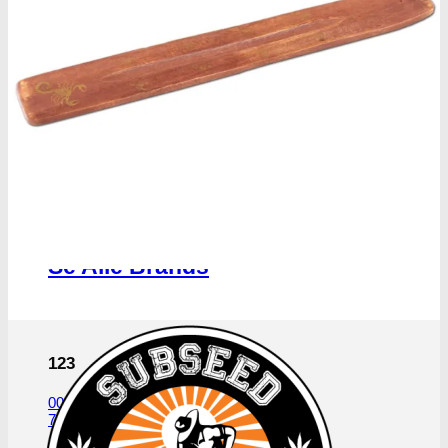
Cannabisavlere -og brands
Se Alle Brands
123
00 Seeds
710 Genetics