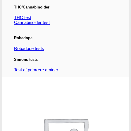
THC/Cannabinoider
THC test
Cannabinoider test
Robadope
Robadope tests
Simons tests
Test af primære aminer
URIN TESTS
Multi urin test - 3 stoffer
Multi urin test - 10 stoffer
THC urin test - 25ng/ml
THC urin test - 50ng/ml