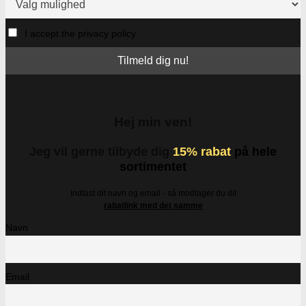
I accept the privacy policy
Hej min ven!
Jeg vil gerne tilbyde dig
15% rabat
på hele
sortimentet
Indtast dit navn og email - så modtager du dit
rabatlink med det samme
Navn
Email