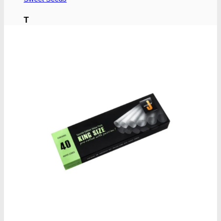
T
T.H. Seeds
P
Pyramid seeds
V
Vision Seeds
W
World of Seeds