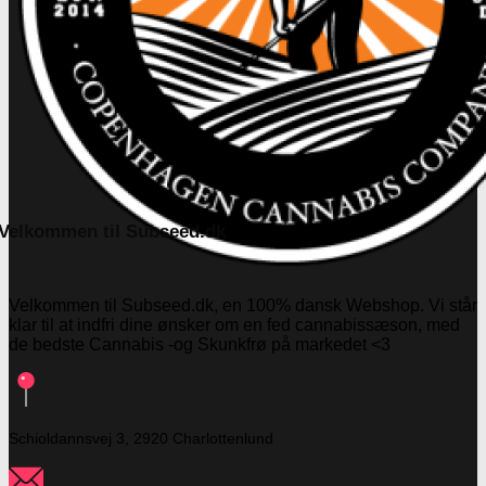
Velkommen til Subseed.dk
Velkommen til Subseed.dk, en 100% dansk Webshop. Vi står
klar til at indfri dine ønsker om en fed cannabissæson, med
de bedste Cannabis -og Skunkfrø på markedet <3
Schioldannsvej 3, 2920 Charlottenlund