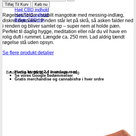
i
Tilføj Til Kurv
Køb nu
træ
Højt CBD indhold
med
Højt THC indhold
Røgelsesholder i stabilt mangotræ med messing-indlæg,
messing-
Billige CBD frø
diskret dekoreret. Pinden står let på skrå, så asken falder ned
indlæg
i renden og bliver samlet op – super nem at holde pæn.
-
Perfekt til daglig hygge, meditation eller når du vil have en
Subseed.dk
rolig duft i rummet. Længde ca. 250 mm. Lad aldrig tændt
antal
røgelse stå uden opsyn.
Se flere produkt detaljer
Hurtig levering 2-4 hverdage med
Bestil inden
kl. 16.00
og vi afsender i dag
Se vores Google bedømmelser
Gratis merchandise og cannabisfrø i hver ordre