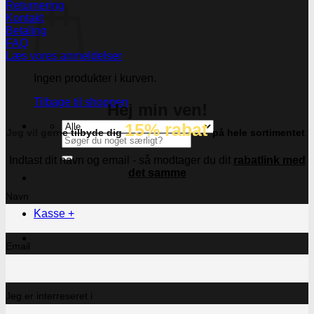
Returnering
Kontakt
Betaling
FAQ
Læs vores anmeldelser
Ingen produkter i kurven.
Tilbage til shoppen
Hej min ven!
15% rabat
Jeg vil gerne tilbyde dig
på hele sortimentet
Søg
efter:
Indtast dit navn og email - så modtager du dit
rabatlink med
det samme
Navn
Kasse
+
Email
Jeg er interreseret i