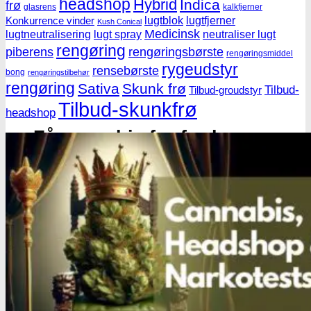
headshop
Hybrid
Indica
frø
glasrens
kalkfjerner
lugtblok
lugtfjerner
Konkurrence vinder
Kush Conical
Medicinsk
lugtneutralisering
lugt spray
neutraliser lugt
rengøring
piberens
rengøringsbørste
rengøringsmiddel
rygeudstyr
rensebørste
bong
rengøringstilbehør
rengøring
Sativa
Skunk frø
Tilbud-
Tilbud-groudstyr
Tilbud-skunkfrø
headshop
Få cannabis frø for hver
200DKK handlet i
headshoppen
Gå til headshoppen
Groudstyr
Groudstyr