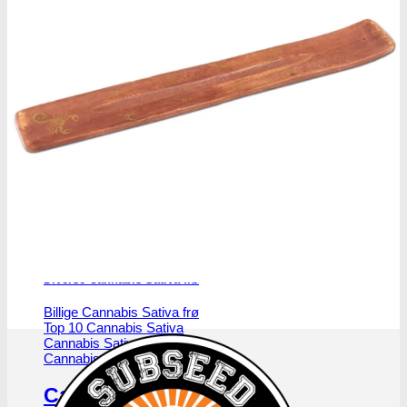
Alle Cannabis -og Skunkfrø
Cannabis Sativa
Feminiseret Cannabis Sativa
Cannabis Sativa Hybrider
Autoblomstrende Cannabis Sativa
Hurtigblomstrende Sativa
Diverse Cannabis Sativa frø
Billige Cannabis Sativa frø
Top 10 Cannabis Sativa
Cannabis Sativa mix-pakker
Cannabis Sativa bulk frø
Cannabis Indica