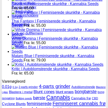
Røgelsespinde
Skunk +| Feminiserede skunkfrø - Kannabia Seeds
Røgelseskegler
Fra:
kr.
65.00
Salviebundter
Røgelsesholdere
Thai Fantasy | Feminiserede skunkfrø - Kannabia
Rengøring
Seeds
Fra:
kr.
55.00
Lugt- og duftfjernere
Glasrens
White Domina | Feminiserede skunkfrø - Kannabia
Børster
Seeds
Fra:
kr.
55.00
Tilbehør
Mataro Blue | Feminiserede skunkfrø - Kannabia
Seeds
Fra:
kr.
79.00
Kritic | Autoblomstrende skunkfrø - Kannabia Seeds
Fra:
kr.
65.00
Varenøgleord
4-parts grinder
0.01g
Autoblomstrende
2-parts grinder
0.1g
Blastere
Blunt cones
bongbørste
blunt wraps
Blastere i metal
bong
i glas
Cannabis
børste
Cannabis frø
rengøring
CBD
Bulldog seeds
Feminiseret cannabis frø
feminiserede
Cyclone Blunts