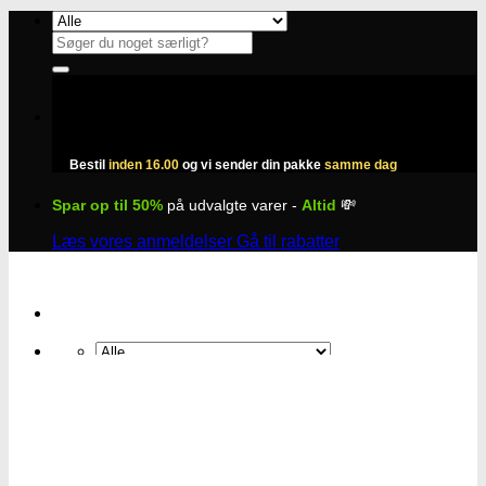
Fortsæt
til
Søg
indhold
efter:
Bestil
inden 16.00
og vi sender din pakke
samme dag
Spar op til 50%
på udvalgte varer -
Altid
💸
Læs vores anmeldelser
Gå til rabatter
Søg
efter:
Skunkfrø hos Subseed