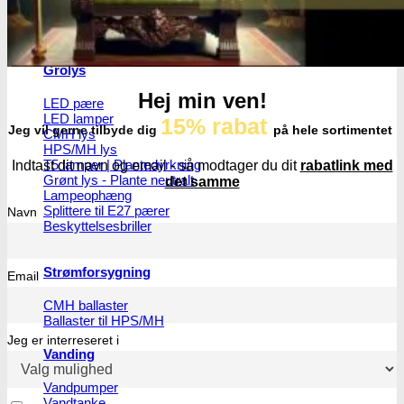
Grolys
Hej min ven!
LED pære
LED lamper
15% rabat
Jeg vil gerne tilbyde dig
på hele sortimentet
CMH lys
HPS/MH lys
T5 lamper | Plantedyrkning
Indtast dit navn og email - så modtager du dit
rabatlink med
Grønt lys - Plante neutralt
det samme
Lampeophæng
Splittere til E27 pærer
Navn
Beskyttelsesbriller
Strømforsygning
Email
CMH ballaster
Ballaster til HPS/MH
Jeg er interreseret i
Vanding
Vandpumper
Vandtanke