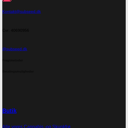
Kontakt@subseed.dk
Cvr: 40690956
@subseed.dk
Fragtmetoder
Betalingsmuligheder
Butik
Alle vores Cannabis -og Skunkfrø