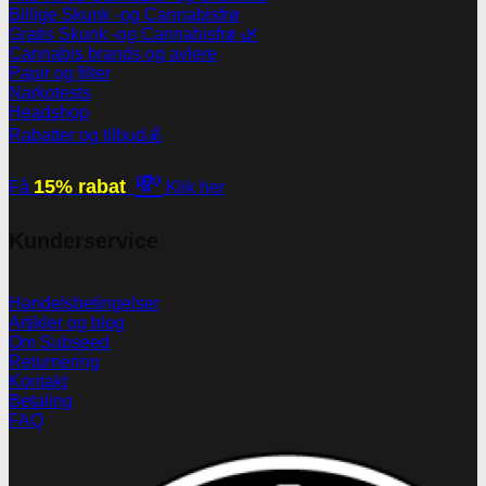
Billige Skunk -og Cannabisfrø
Gratis Skunk -og Cannabisfrø 🌿
Cannabis brands og avlere
Papir og filter
Narkotests
Headshop
Rabatter og tilbud💰
💸
15% rabat
Få
Klik her
Kunderservice
Handelsbetingelser
Artikler og blog
Om Subseed
Returnering
Kontakt
Betaling
FAQ