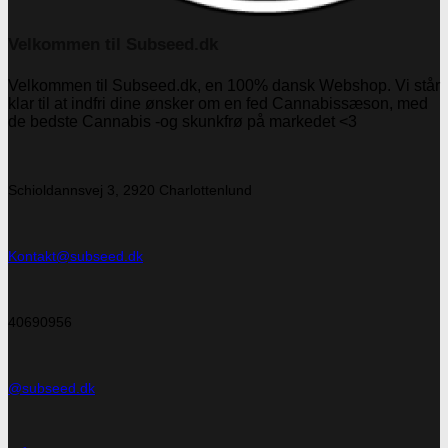
Velkommen til Subseed.dk
Velkommen til Subseed.dk, en 100% dansk Webshop. Vi står
klar til at indfri dine ønsker om en fed Cannabissæson, med
de bedste Cannabis -og skunkfrø på markedet <3
Schioldannsvej 3, 2920 Charlottenlund
Kontakt@subseed.dk
40690956
@subseed.dk