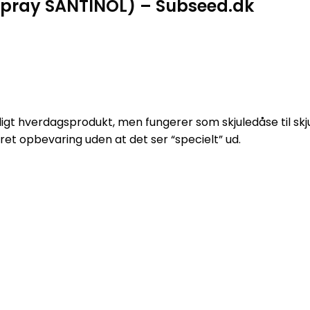
-spray SANTINOL) – Subseed.dk
eligt hverdagsprodukt, men fungerer som skjuledåse til sk
kret opbevaring uden at det ser “specielt” ud.