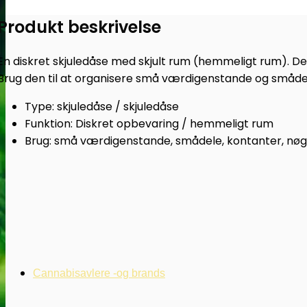
Subseed.dk
Produkt beskrivelse
antal
En diskret skjuledåse med skjult rum (hemmeligt rum). Den e
Brug den til at organisere små værdigenstande og småde
Type: skjuledåse / skjuledåse
Funktion: Diskret opbevaring / hemmeligt rum
Brug: små værdigenstande, smådele, kontanter, nøg
Cannabisavlere -og brands