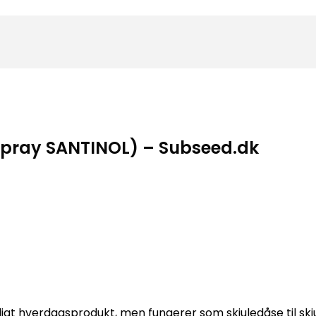
-spray SANTINOL) – Subseed.dk
eligt hverdagsprodukt, men fungerer som skjuledåse til sk