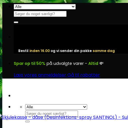
Fortsæt
til
Søg
indhold
efter:
Bestil
inden 16.00
og vi sender din pakke
samme dag
Spar op til 50%
på udvalgte varer -
Altid
💸
Læs vores anmeldelser
Gå til rabatter
Søg
efter: