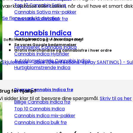
(Desinfektions-
Top 10 Cannabis Sativa
værktøjskasse eller tasken, når du vil have et smart dis
spray
Cannabis Sativa mix-pakker
SANTINOL)
Se flere produkt detaljer
Cannabis Sativa bulk frø
-
Subseed.dk
Cannabis Indica
antal
Hurtig levering 2-4 hverdage med
Bestil inden
kl. 16.00
og vi afsender i dag
Se vores Google bedømmelser
Feminiseret Cannabis Indica
Gratis merchandise og cannabisfrø i hver ordre
Cannabis Indica Hybrider
Autoblomstrende Cannabis Indica
Hurtigblomstrende Indica
Diverse Cannabis Indica frø
Brug for hjælp?
Vi sidder klar til at besvare dine spørgsmål.
Skriv til os her
Billige Cannabis Indica frø
Top 10 Cannabis Indica
Cannabis Indica mix-pakker
Cannabis Indica bulk frø