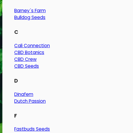
Barney´s Farm
Bulldog Seeds
C
Cali Connection
CBD Botanics
CBD Crew
CBD Seeds
D
Dinafem
Dutch Passion
F
Fastbuds Seeds