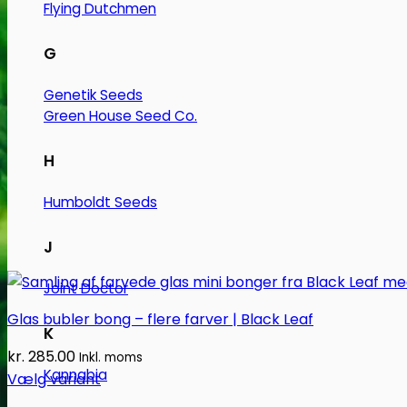
Flying Dutchmen
G
Genetik Seeds
Green House Seed Co.
H
Humboldt Seeds
J
Joint Doctor
Glas bubler bong – flere farver | Black Leaf
K
kr.
285.00
Inkl. moms
Kannabia
Vælg variant
Dette