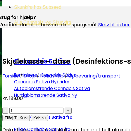
Skunkfrø hos Subseed
Brug for hjælp?
Alle Cannabis -og Skunkfrø
Vi sidder klar til at besvare dine spørgsmål.
Skriv til os her
Skjulekasse – dåse (Desinfektions
Cannabis Sativa
Feminiseret Cannabis Sativa
Forside
/
Shop
/
Headshop
/
Opbevaring/transport
Cannabis Sativa Hybrider
Autoblomstrende Cannabis Sativa
Hurtigblomstrende Sativa
kr.
189.00
Skjulekasse
–
Diverse Cannabis Sativa frø
Tilføj Til Kurv
Køb nu
dåse
Billige Cannabis Sativa frø
Diskret skjuledåse med skjult rum. Ligner et helt almind