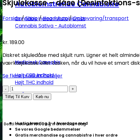
Skjulekasse – dåse (Desinfektions
Autoblomstrende Cannabisfrø
Forside
/
Shop
/
Headshop
/
Opbevaring/transport
Cannabis Indica - Autoblomst
Cannabis Sativa - Autoblomst
kr.
189.00
Diskret skjuledåse med skjult rum. Ligner et helt almind
Medicinsk Cannabis
værktøjskasse eller tasken, når du vil have et smart dis
Højt CBD indhold
Se flere produkt detaljer
Højt THC indhold
Skjulekasse
Billige CBD frø
–
Tilføj Til Kurv
Køb nu
dåse
(Desinfektions-
spray
Hurtig levering 2-4 hverdage med
Bestil inden
kl. 16.00
og vi afsender i dag
SANTINOL)
Se vores Google bedømmelser
-
Gratis merchandise og cannabisfrø i hver ordre