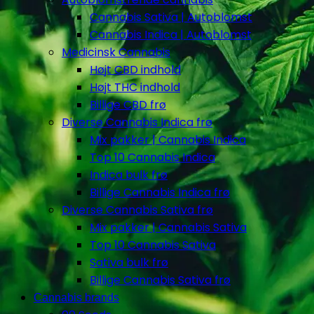
Cannabis Sativa | Autoblomst
Cannabis Indica | Autoblomst
Medicinsk Cannabis
Højt CBD indhold
Højt THC indhold
Billige CBD frø
Diverse Cannabis Indica frø
Mix pakker | Cannabis Indica
Top 10 Cannabis Indica
Indica bulk frø
Billige Cannabis Indica frø
Diverse Cannabis Sativa frø
Mix pakker | Cannabis Sativa
Top 10 Cannabis Sativa
Sativa bulk frø
Billige Cannabis Sativa frø
Cannabis brands