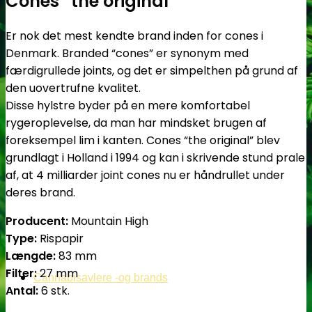
Cones “the original”
Er nok det mest kendte brand inden for cones i
Denmark. Branded “cones” er synonym med
færdigrullede joints, og det er simpelthen på grund af
den uovertrufne kvalitet.
Disse hylstre byder på en mere komfortabel
rygeroplevelse, da man har mindsket brugen af
foreksempel lim i kanten. Cones “the original” blev
grundlagt i Holland i 1994 og kan i skrivende stund prale
af, at 4 milliarder joint cones nu er håndrullet under
deres brand.
Producent:
Mountain High
Type:
Rispapir
Længde:
83 mm
Filter:
27 mm
Cannabisavlere -og brands
Antal:
6 stk.