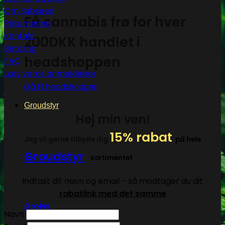
Om Subseed
Få cannabis frø for hver
Returnering
Kontakt
200DKK handlet i
Betaling
headshoppen
FAQ
Læs vores anmeldelser
Gå til headshoppen
Groudstyr
Hej min ven!
15% rabat
Jeg vil gerne tilbyde dig
på hele
Groudstyr
sortimentet
Indtast dit navn og email - så modtager du dit
rabatlink med det samme
Grolys
Navn