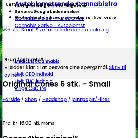
Autoblomstrende Cannabisfrø
Bestil inden
kl. 16.00
og vi afsender i dag
Hurtig levering 2-4 hverdage med
Se vores Google bedømmelser
Gratis merchandise og cannabisfrø i hver ordre
Cannabis Indica - Autoblomst
Cannabis Sativa - Autoblomst
Brug for hjælp?
Medicinsk Cannabis
Vi sidder klar til at besvare dine spørgsmål.
Skriv til
Højt CBD indhold
os her
Højt THC indhold
Original Cones 6 stk. – Small
Billige CBD frø
Forside
/
Shop
/
Headshop
/
jointpapir/Filter
Fra:
kr.
16.00
Inkl. moms