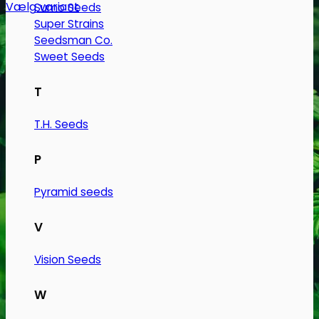
Vælg variant
Sumo Seeds
Dette
Super Strains
Seedsman Co.
vare
Sweet Seeds
har
flere
T
varianter.
Mulighederne
T.H. Seeds
kan
vælges
P
på
varesiden
Pyramid seeds
V
Vision Seeds
W