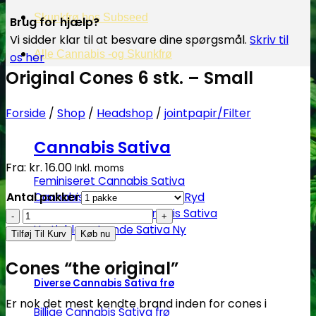
Skunkfrø hos Subseed
Brug for hjælp?
Vi sidder klar til at besvare dine spørgsmål.
Skriv til
Alle Cannabis -og Skunkfrø
os her
Original Cones 6 stk. – Small
Forside
/
Shop
/
Headshop
/
jointpapir/Filter
Cannabis Sativa
Fra:
kr.
16.00
Inkl. moms
Feminiseret Cannabis Sativa
Antal pakker
Ryd
Cannabis Sativa Hybrider
Autoblomstrende Cannabis Sativa
Original
Hurtigblomstrende Sativa
Cones
Tilføj Til Kurv
Køb nu
6
Cones “the original”
stk.
Diverse Cannabis Sativa frø
-
Small
Er nok det mest kendte brand inden for cones i
Billige Cannabis Sativa frø