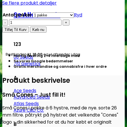
Se flere produkt detaljer
Se Alle Brands
Antal pakker
Ryd
Original
Cones
Tilføj Til Kurv
Køb nu
6
stk.
123
-
Bestil inden
kl. 16.00
og vi afsender i dag
Hurtig levering 2-4 hverdage med
Small
00 Seeds
Se vores Google bedømmelser
710 Genetics
antal
Gratis merchandise og cannabisfrø i hver ordre
A
Produkt beskrivelse
Ace Seeds
Små Cones – Just fill it!
Advanced Seeds
Atlas Seeds
Små Cones i pakke á 6 hystre, med de nye. sorte 26
Azure CBD Co.
mm filtre. påtrykt på hylstret det velkendte "Cones"
logo - din sikkerhed for at du har købt et originalt
B