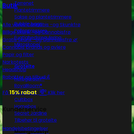
Tørrenet
Butik
Plantetrimmere
Sakse og plantetrimmere
Bubble bags
Alle vores Cannabis -og Skunkfrø
Pollenpressere
Billige Skunk -og Cannabisfrø
Fugtighedsregulering
Gratis Skunk -og Cannabisfrø 🌿
Mikroskoper
Cannabis brands og avlere
Papir og filter
Narkotests
Grotelte
Headshop
Rabatter og tilbud💰
Herbgarden™
RoyalRoom®
💸
15% rabat
Få
Klik her
AC infinity
Cultibox
Homebox
Kunderservice
Secret Jardine
Tilbehør til grotelte
Handelsbetingelser
Målingsudstyr