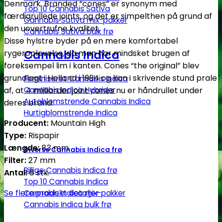
antal
Denmark. Branded “cones” er synonym med
Top 10 Cannabis Sativa
færdigrullede joints, og det er simpelthen på grund af
Cannabis Sativa mix-pakker
den uovertrufne kvalitet.
Cannabis Sativa bulk frø
Disse hylstre byder på en mere komfortabel
Cannabis Indica
rygeroplevelse, da man har mindsket brugen af
foreksempel lim i kanten. Cones “the original” blev
grundlagt i Holland i 1994 og kan i skrivende stund prale
Feminiseret Cannabis Indica
Cannabis Indica Hybrider
af, at 4 milliarder joint cones nu er håndrullet under
Autoblomstrende Cannabis Indica
deres brand.
Hurtigblomstrende Indica
Producent:
Mountain High
Type:
Rispapir
Længde:
83 mm
Diverse Cannabis Indica frø
Filter:
27 mm
Billige Cannabis Indica frø
Antal:
6 stk.
Top 10 Cannabis Indica
Se flere produkt detaljer
Cannabis Indica mix-pakker
Cannabis Indica bulk frø