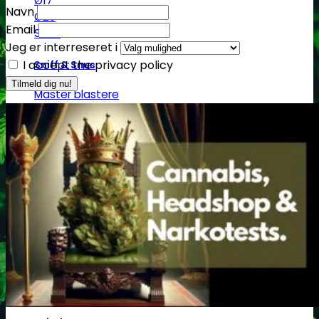
Ø17
Navn
Ø20
Email
SG14
Jeg er interreseret i
I accept the privacy policy
Sniff & Snus
Master blastere
Snuff Box
Snifferør
Sniffesæt
Pulverbeholdere
Pulverknusere
Digital vægte
0,1g vægte
0,01g vægte
0,001g vægte