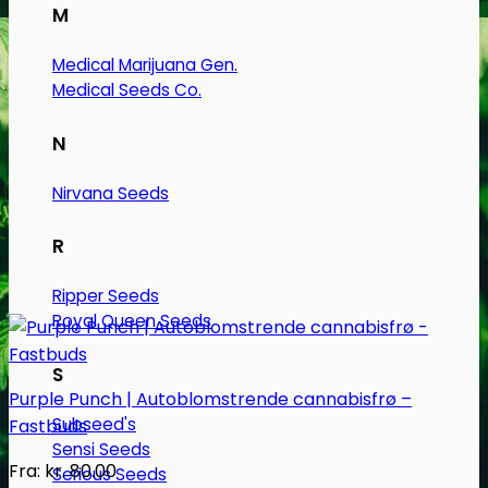
M
på
varesiden
Medical Marijuana Gen.
Medical Seeds Co.
N
Nirvana Seeds
R
Ripper Seeds
Royal Queen Seeds
S
Purple Punch | Autoblomstrende cannabisfrø –
Subseed's
Fastbuds
Sensi Seeds
Fra:
kr.
80.00
Serious Seeds