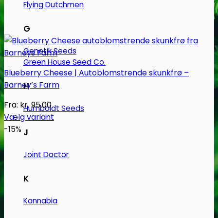
Flying Dutchmen
G
Genetik Seeds
Green House Seed Co.
Blueberry Cheese | Autoblomstrende skunkfrø –
Barney’s Farm
H
Fra:
kr.
95.00
Humboldt Seeds
Vælg variant
Dette
-15%
J
vare
har
Joint Doctor
flere
varianter.
K
Mulighederne
Kannabia
kan
vælges