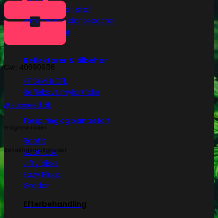
Plantepotter i stof
Almindelige plantepotter
Plastikbakker
Reflektorer & tilbehør
Cvr: 40690956
HPS/MH/CFL
Refleksivt mylar/folie
@subseed.dk
Forspiring og plantestart
Fragtmetoder
Root!t
Betalingsmuligheder
Root Riot
Jiffy disks
Eazy Plugs
Grodan
Efterbehandling