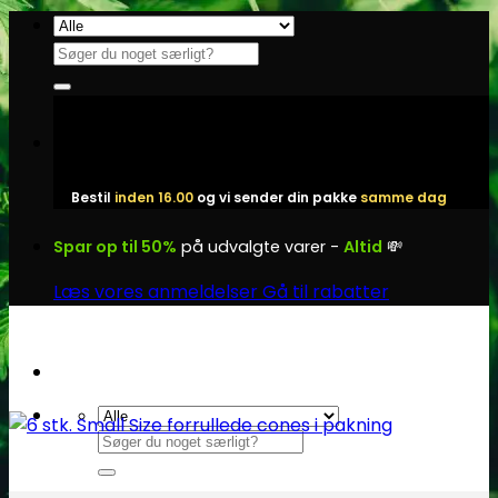
Fortsæt
til
Søg
indhold
efter:
Bestil
inden 16.00
og vi sender din pakke
samme dag
Spar op til 50%
på udvalgte varer -
Altid
💸
Læs vores anmeldelser
Gå til rabatter
Søg
efter: