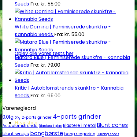
Seeds
Fra:
kr.
55.00
White Domina | Feminiserede skunkfrø -
Kannabia Seeds
Fra:
kr.
55.00
Oplev alle vores tests her
Mataro Blue | Feminiserede skunkfrø - Kannabia
Seeds
Fra:
kr.
79.00
Kritic | Autoblomstrende skunkfrø - Kannabia
Seeds
Fra:
kr.
65.00
Varenøgleord
4-parts grinder
0.01g
2-parts grinder
0.1g
Headshop
Blunt cones
Autoblomstrende
Blastere i metal
Blastere i glas
bongbørste
blunt wraps
bong rengøring
Bulldog seeds