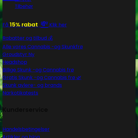
Tilbehør
💸
15% rabat
Få
Klik her
Rabatter og tilbud 💰
Alle vores Cannabis -og Skunkfrø
Groudstyr
Headshop
Billige Skunk -og Cannabis frø
Gratis Skunk -og Cannabis frø 🌿
Skunk avlere- og brands
Narkotikatests
Kunderservice
Handelsbetingelser
Artikler og blog