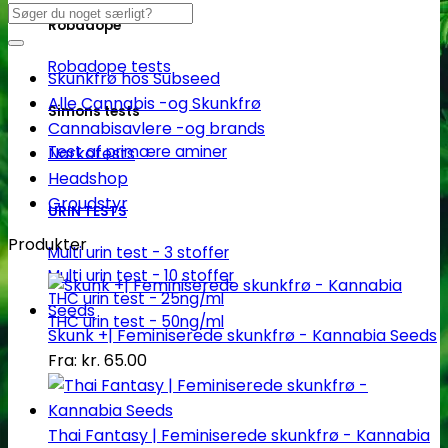
Søg
Robadope
efter:
Robadope tests
Skunkfrø hos Subseed
Alle Cannabis -og Skunkfrø
Simons tests
Cannabisavlere -og brands
Test af primære aminer
Narkotests
Headshop
Groudstyr
URIN TESTS
Produkter
Multi urin test - 3 stoffer
Multi urin test - 10 stoffer
THC urin test - 25ng/ml
THC urin test - 50ng/ml
Skunk +| Feminiserede skunkfrø - Kannabia Seeds
Fra:
kr.
65.00
Thai Fantasy | Feminiserede skunkfrø - Kannabia