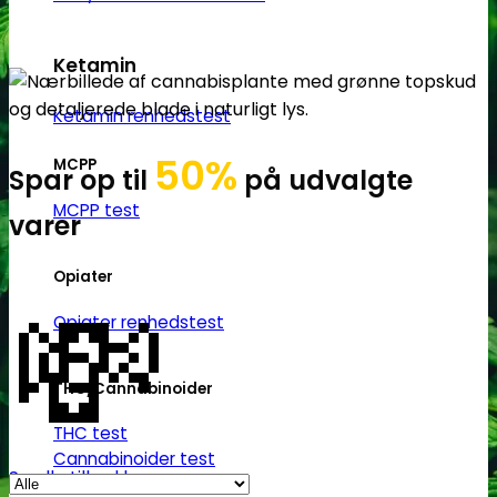
Ketamin
Ketamin renhedstest
50%
MCPP
Spar op til
på udvalgte
MCPP test
varer
💸
Opiater
Opiater renhedstest
THC/Cannabinoider
THC test
Cannabinoider test
Se alle tilbud her