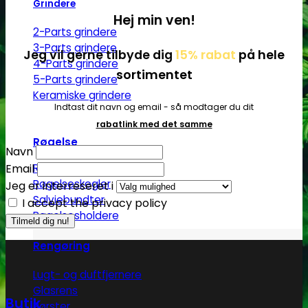
Grindere
Hej min ven!
2-Parts grindere
3-Parts grindere
Jeg vil gerne tilbyde dig
15% rabat
på hele
4-Parts grindere
sortimentet
5-Parts grindere
Keramiske grindere
Indtast dit navn og email - så modtager du dit
rabatlink med det samme
Røgelse
Navn
Email
Røgelsespinde
Røgelseskegler
Jeg er interreseret i
Salviebundter
I accept the privacy policy
Røgelsesholdere
Rengøring
Lugt- og duftfjernere
Glasrens
Butik
Børster