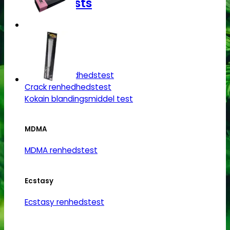
Narkotests
Kokain Tests
Kokain renhedhedstest
Crack renhedhedstest
Kokain blandingsmiddel test
MDMA
MDMA renhedstest
Ecstasy
Ecstasy renhedstest