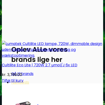
Oplev ALLe vores
brands lige her
Cultilite Eco Lite | 720W 2.7 µmol/J 6x LED
Gå til brands
kr.
3,799.00
Tilføj til kurv
Narkotests