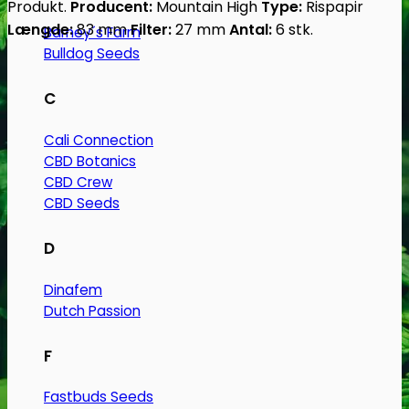
Produkt.
Producent:
Mountain High
Type:
Rispapir
Længde:
83 mm
Filter:
27 mm
Antal:
6 stk.
Barney´s Farm
Bulldog Seeds
C
Cali Connection
CBD Botanics
CBD Crew
CBD Seeds
D
Dinafem
Dutch Passion
F
Fastbuds Seeds