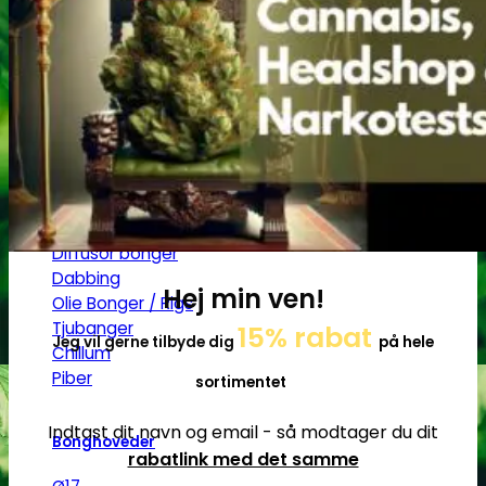
Jointrør
Skulekasser / Stashbox
Zip-poser
NO SMELL | Zip-poser
Jointbox
Bonger og piber
Standard Bonger
Percolator bonger
Diffusor bonger
Dabbing
Hej min ven!
Olie Bonger / Rigs
Tjubanger
15% rabat
Jeg vil gerne tilbyde dig
på hele
Chillum
Piber
sortimentet
Indtast dit navn og email - så modtager du dit
Bonghoveder
rabatlink med det samme