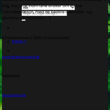
står klar til at indfri dine ønsker om en fed
Cannabissæson, med de bedste Cannabis -og
Søg
skunkfrø på markedet <3
efter:
Schioldannsvej 3, 2920 Charlottenlund
Kasse
+
Kontakt@subseed.dk
40690956
@subseed.dk