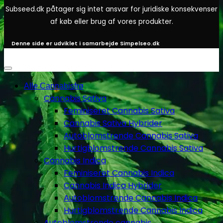
Subseed.dk påtager sig intet ansvar for juridiske konsekvenser
af køb eller brug af vores produkter.
Denne side er udviklet i samarbejde
Simpelseo.dk
Alle Cannabisfrø
Cannabis Sativa
Feminiseret Cannabis Sativa
Cannabis Sativa Hybrider
Autoblomstrende Cannabis Sativa
Hurtigblomstrende Cannabis Sativa
Cannabis Indica
Feminiseret Cannabis Indica
Cannabis Indica Hybrider
Autoblomstrende Cannabis Indica
Hurtigblomstrende Cannabis Indica
Autoblomstrende cannabis