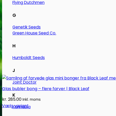
Flying Dutchmen
G
Genetik Seeds
Green House Seed Co.
H
Humboldt Seeds
J
Joint Doctor
Glas bubler bong – flere farver | Black Leaf
K
kr.
285.00
Inkl. moms
Vælg variant
Kannabia
Dette