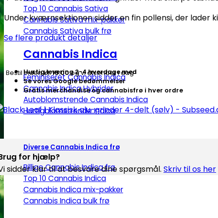
Klassisk
Top 10 Cannabis Sativa
alu-
Under kværnsektionen sidder en fin pollensi, der lader ki
Cannabis Sativa mix-pakker
grinder
Cannabis Sativa bulk frø
Se flere produkt detaljer
4-
delt
Cannabis Indica
(sølv)
Hurtig levering 2-4 hverdage med
Bestil inden
kl. 16.00
og vi afsender i dag
-
Feminiseret Cannabis Indica
Se vores Google bedømmelser
Subseed.dk
Cannabis Indica Hybrider
Gratis merchandise og cannabisfrø i hver ordre
antal
Autoblomstrende Cannabis Indica
Hurtigblomstrende Indica
Diverse Cannabis Indica frø
Brug for hjælp?
Billige Cannabis Indica frø
Vi sidder klar til at besvare dine spørgsmål.
Skriv til os her
Top 10 Cannabis Indica
Cannabis Indica mix-pakker
Cannabis Indica bulk frø