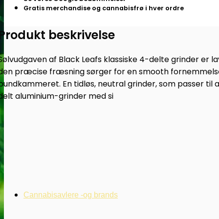
4-
Gratis merchandise og cannabisfrø i hver ordre
delt
Produkt beskrivelse
(sølv)
-
Subseed.dk
Sølvudgaven af Black Leafs klassiske 4-delte grinder er l
antal
den præcise fræsning sørger for en smooth fornemmelse, n
bundkammeret. En tidløs, neutral grinder, som passer til al
delt aluminium-grinder med si
Cannabisavlere -og brands