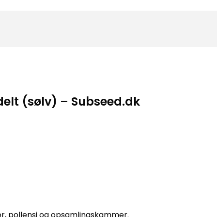
delt (sølv) – Subseed.dk
r, pollensi og opsamlingskammer.