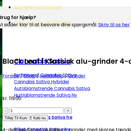
Skunkfrø hos Subseed
Brug for hjælp?
Alle Cannabis -og Skunkfrø
Vi sidder klar til at besvare dine spørgsmål.
Skriv til os her
Black Leaf | Klassisk alu-grinder 4-
Cannabis Sativa
Feminiseret Cannabis Sativa
Forside
/
Shop
/
Headshop
/
Grinder
Cannabis Sativa Hybrider
Autoblomstrende Cannabis Sativa
Hurtigblomstrende Sativa
kr.
119.00
Black
Leaf
Diverse Cannabis Sativa frø
Tilføj Til Kurv
Køb nu
|
Billige Cannabis Sativa frø
4-delt sølvfarvet aluminium-grinder med skarpe tænde