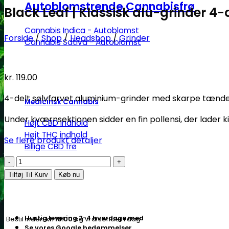
Autoblomstrende Cannabisfrø
Black Leaf | Klassisk alu-grinder 4-
Cannabis Indica - Autoblomst
Forside
/
Shop
/
Headshop
/
Grinder
Cannabis Sativa - Autoblomst
kr.
119.00
4-delt sølvfarvet aluminium-grinder med skarpe tænde
Medicinsk Cannabis
Under kværnsektionen sidder en fin pollensi, der lader ki
Højt CBD indhold
Højt THC indhold
Se flere produkt detaljer
Billige CBD frø
Black
Leaf
Tilføj Til Kurv
Køb nu
|
Klassisk
alu-
Hurtig levering 2-4 hverdage med
Bestil inden
kl. 16.00
og vi afsender i dag
grinder
Se vores Google bedømmelser