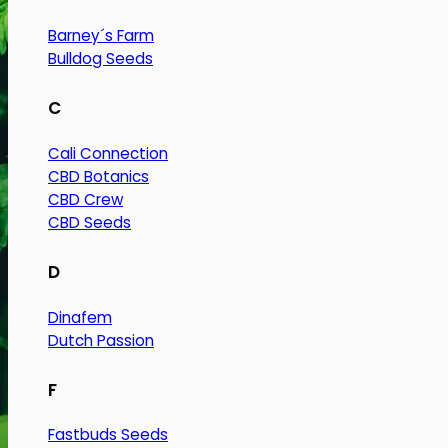
Barney´s Farm
Bulldog Seeds
C
Cali Connection
CBD Botanics
CBD Crew
CBD Seeds
D
Dinafem
Dutch Passion
F
Fastbuds Seeds