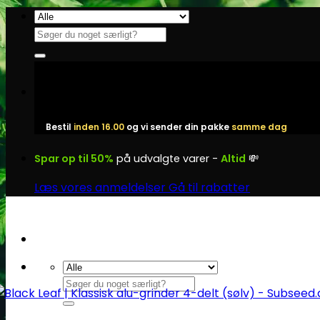
Fortsæt
til
Søg
indhold
efter:
Bestil
inden 16.00
og vi sender din pakke
samme dag
Spar op til 50%
på udvalgte varer -
Altid
💸
Læs vores anmeldelser
Gå til rabatter
Søg
efter: