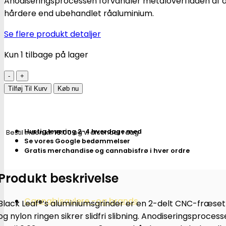
Anodiseringsprocessen forvandler metaloverfladen af ​​al
hårdere end ubehandlet råaluminium.
Se flere produkt detaljer
Kun 1 tilbage på lager
Anodiseret
2-
Tilføj Til Kurv
Køb nu
part
grinder
-
Hurtig levering 2-4 hverdage med
Bestil inden
kl. 16.00
og vi afsender i dag
Blå
Se vores Google bedømmelser
|
Gratis merchandise og cannabisfrø i hver ordre
Black
Produkt beskrivelse
Leaf®
antal
Cannabisavlere -og brands
Black Leaf®’s aluminiumsgrinder er en 2-delt CNC-fræset
og nylon ringen sikrer slidfri slibning. Anodiseringsproces