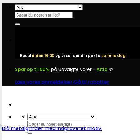
Fortsæt
til
Søg
indhold
efter:
Bestil
inden 16.00
og vi sender din pakke
samme dag
Spar op til 50%
på udvalgte varer -
Altid
💸
Læs vores anmeldelser
Gå til rabatter
Søg
efter: