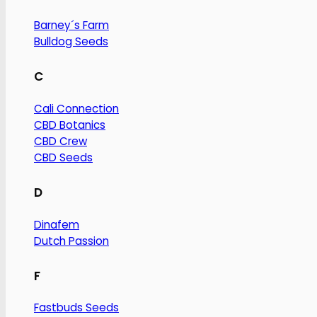
Barney´s Farm
Bulldog Seeds
C
Cali Connection
CBD Botanics
CBD Crew
CBD Seeds
D
Dinafem
Dutch Passion
F
Fastbuds Seeds