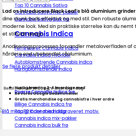
Top 10 Cannabis Sativa
part
Lad os introducere Black Leaf’s blå aluminium grinder
Cannabis Sativa mix-pakker
grinder
dine skunk buds effektivt og med stil. Den robuste alumi
Cannabis Sativa bulk frø
-
moderne look. Med sin praktiske størrelse kan du nemt t
Blå
Cannabis Indica
et stilfuldt design.
|
Black
Anodiseringsprocessen forvandler metaloverfladen af ​​al
Feminiseret Cannabis Indica
Leaf®
hårdere end ubehandlet råaluminium.
Cannabis Indica Hybrider
antal
Autoblomstrende Cannabis Indica
Se flere produkt detaljer
Hurtigblomstrende Indica
Hurtig levering 2-4 hverdage med
Bestil inden
kl. 16.00
og vi afsender i dag
Diverse Cannabis Indica frø
Se vores Google bedømmelser
Gratis merchandise og cannabisfrø i hver ordre
Billige Cannabis Indica frø
Top 10 Cannabis Indica
Cannabis Indica mix-pakker
Cannabis Indica bulk frø