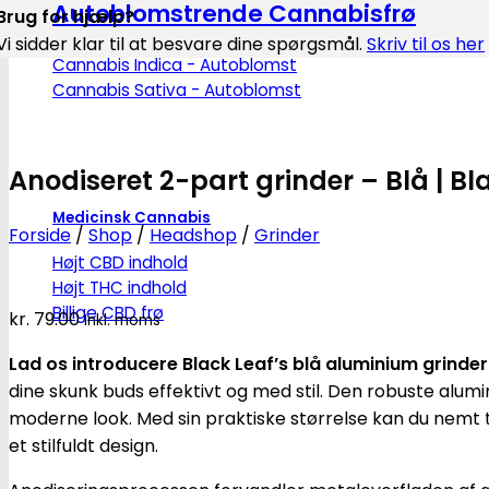
Autoblomstrende Cannabisfrø
Brug for hjælp?
Vi sidder klar til at besvare dine spørgsmål.
Skriv til os her
Cannabis Indica - Autoblomst
Cannabis Sativa - Autoblomst
Anodiseret 2-part grinder – Blå | Bl
Medicinsk Cannabis
Forside
/
Shop
/
Headshop
/
Grinder
Højt CBD indhold
Højt THC indhold
Billige CBD frø
kr.
79.00
Inkl. moms
Lad os introducere Black Leaf’s blå aluminium grinder
dine skunk buds effektivt og med stil. Den robuste alumi
moderne look. Med sin praktiske størrelse kan du nemt t
et stilfuldt design.