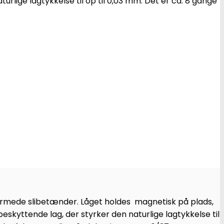
urlige lagtykkelse til op til 0,03 mm. Det er ca. 8 gange
formede slibetænder. Låget holdes magnetisk på plads,
 beskyttende lag, der styrker den naturlige lagtykkelse til