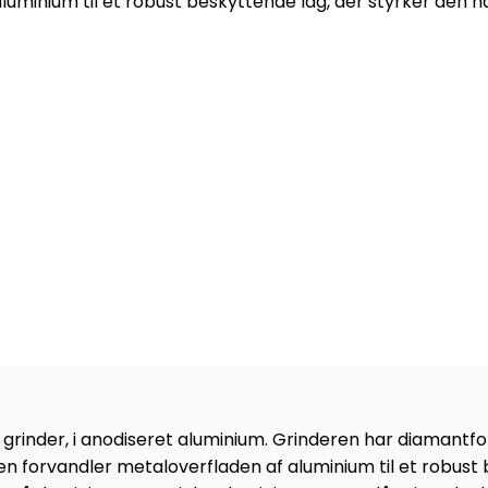
uminium til et robust beskyttende lag, der styrker den nat
 grinder, i anodiseret aluminium. Grinderen har diamant
sen forvandler metaloverfladen af ​​aluminium til et robust