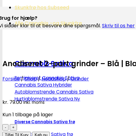
Skunkfrø hos Subseed
Brug for hjælp?
Alle Cannabis -og Skunkfrø
Vi sidder klar til at besvare dine spørgsmål.
Skriv til os her
Anodiseret 2-part grinder – Blå | Bl
Cannabis Sativa
Feminiseret Cannabis Sativa
Forside
/
Shop
/
Headshop
/
Grinder
Cannabis Sativa Hybrider
Autoblomstrende Cannabis Sativa
Hurtigblomstrende Sativa
kr.
79.00
Inkl. moms
Kun 1 tilbage på lager
Diverse Cannabis Sativa frø
Anodiseret
2-
Billige Cannabis Sativa frø
Tilføj Til Kurv
Køb nu