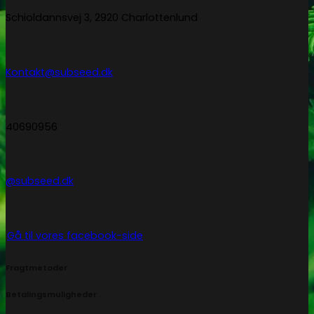
Schioldannsvej 3, 2920 Charlottenlund
Kontakt@subseed.dk
40690956
@subseed.dk
Gå til vores facebook-side
Fragtmetoder
Betalingsmuligheder