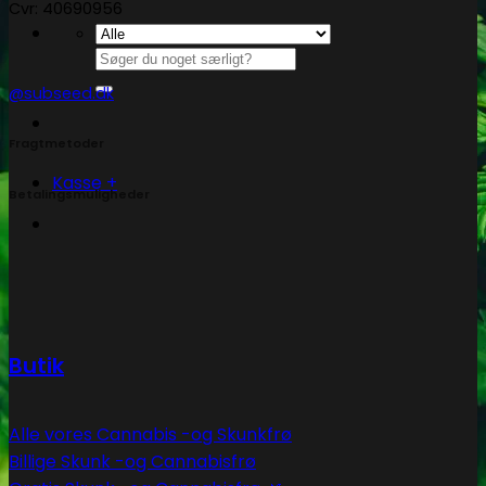
Cvr: 40690956
Søg
efter:
@subseed.dk
Fragtmetoder
Kasse
+
Betalingsmuligheder
Butik
Alle vores Cannabis -og Skunkfrø
Billige Skunk -og Cannabisfrø