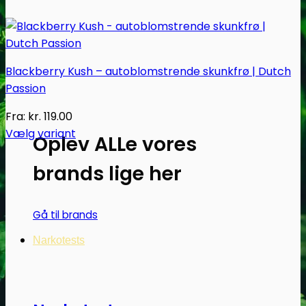
Blackberry Kush – autoblomstrende skunkfrø | Dutch
Passion
Fra:
kr.
119.00
Vælg variant
Oplev ALLe vores
Dette
vare
brands lige her
har
flere
Gå til brands
varianter.
Mulighederne
Narkotests
kan
vælges
på
varesiden