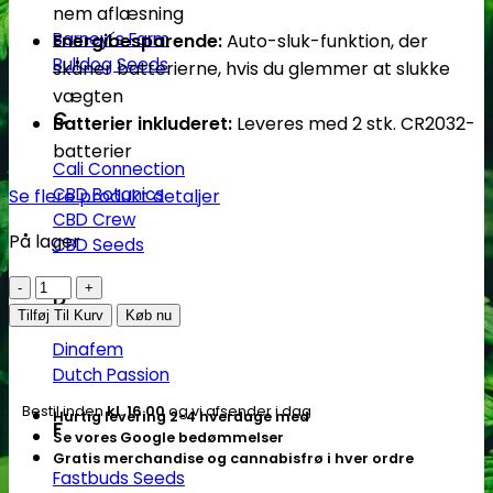
nem aflæsning
Barney´s Farm
Energibesparende:
Auto-sluk-funktion, der
Bulldog Seeds
skåner batterierne, hvis du glemmer at slukke
vægten
C
Batterier inkluderet:
Leveres med 2 stk. CR2032-
batterier
Cali Connection
CBD Botanics
Se flere produkt detaljer
CBD Crew
På lager
CBD Seeds
Digitalvægt
D
|
Tilføj Til Kurv
Køb nu
0,01
Dinafem
-
Dutch Passion
100g
Bestil inden
kl. 16.00
og vi afsender i dag
Hurtig levering 2-4 hverdage med
|
F
Se vores Google bedømmelser
Stealth
Gratis merchandise og cannabisfrø i hver ordre
som
Fastbuds Seeds