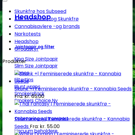
Skunkfrø hos Subseed
Headshop
Alle Cannabis -og Skunkfrø
Cannabisavlere -og brands
Narkotests
Headshop
Jointpapir og filter
Groudstyr
King Size Jointpapir
Produkter
Slim Size Jointpapir
Cones
Filtertips
Blunt wraps
Skunk +| Feminiserede skunkfrø - Kannabia Seeds
SmokersPack
Fra:
kr.
65.00
Smokers Choice
Thai Fantasy | Feminiserede skunkfrø - Kannabia
Opbevaring og transport
Seeds
Fra:
kr.
55.00
Vacuum beholdere