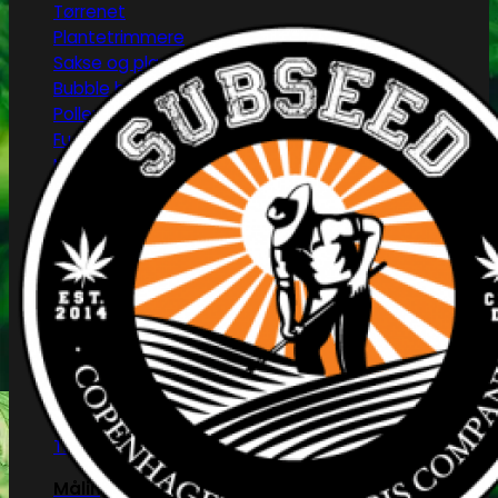
Tørrenet
Plantetrimmere
Sakse og plantetrimmere
Bubble bags
Pollenpressere
Fugtighedsregulering
Mikroskoper
Grotelte
Herbgarden™
RoyalRoom®
AC infinity
Cultibox
Homebox
Secret Jardine
Tilbehør til grotelte
Målingsudstyr