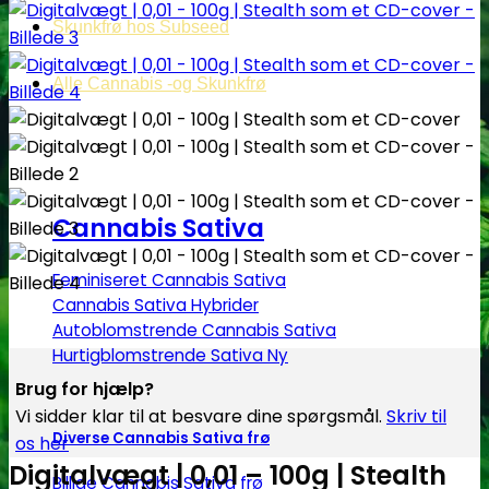
Skunkfrø hos Subseed
Alle Cannabis -og Skunkfrø
Cannabis Sativa
Feminiseret Cannabis Sativa
Cannabis Sativa Hybrider
Autoblomstrende Cannabis Sativa
Hurtigblomstrende Sativa
Brug for hjælp?
Vi sidder klar til at besvare dine spørgsmål.
Skriv til
Diverse Cannabis Sativa frø
os her
Digitalvægt | 0,01 – 100g | Stealth
Billige Cannabis Sativa frø