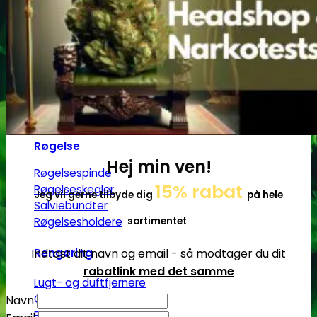
Grindere
2-Parts grindere
3-Parts grindere
4-Parts grindere
5-Parts grindere
Keramiske grindere
Røgelse
Hej min ven!
Røgelsespinde
15% rabat
Røgelseskegler
Jeg vil gerne tilbyde dig
på hele
Salviebundter
sortimentet
Røgelsesholdere
Rengøring
Indtast dit navn og email - så modtager du dit
rabatlink med det samme
Lugt- og duftfjernere
Glasrens
Navn
Børster