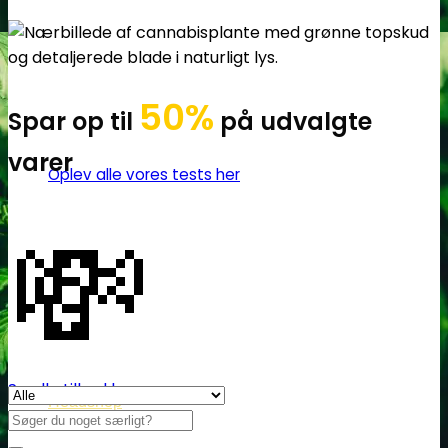
50%
Spar op til
på udvalgte
varer
Oplev alle vores tests her
💸
Se alle tilbud her
Headshop
Søg
efter: