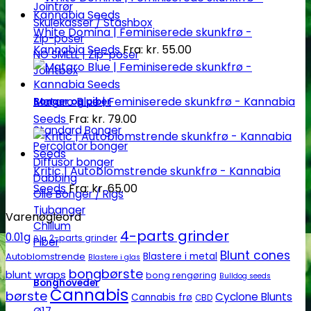
Jointrør
Skulekasser / Stashbox
White Domina | Feminiserede skunkfrø -
Zip-poser
Kannabia Seeds
Fra:
kr.
55.00
NO SMELL | Zip-poser
Jointbox
Mataro Blue | Feminiserede skunkfrø - Kannabia
Bonger og piber
Seeds
Fra:
kr.
79.00
Standard Bonger
Percolator bonger
Diffusor bonger
Kritic | Autoblomstrende skunkfrø - Kannabia
Dabbing
Seeds
Fra:
kr.
65.00
Olie Bonger / Rigs
Tjubanger
Varenøgleord
Chillum
4-parts grinder
0.01g
2-parts grinder
0.1g
Piber
Blunt cones
Autoblomstrende
Blastere i metal
Blastere i glas
bongbørste
blunt wraps
bong rengøring
Bulldog seeds
Bonghoveder
Cannabis
børste
Cyclone Blunts
Cannabis frø
CBD