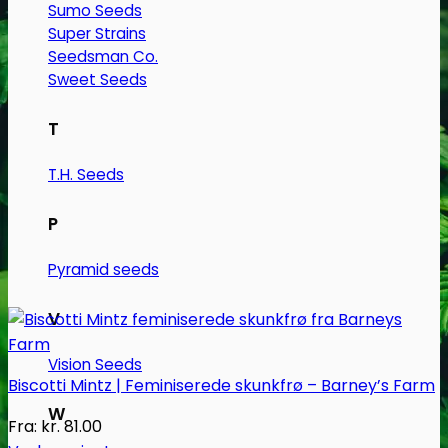
vælges
Sumo Seeds
Super Strains
på
Seedsman Co.
varesiden
Sweet Seeds
T
T.H. Seeds
P
Pyramid seeds
V
Vision Seeds
Biscotti Mintz | Feminiserede skunkfrø – Barney’s Farm
W
Fra:
kr.
81.00