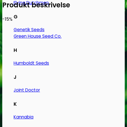
Flying Dutchmen
et
Produkt beskrivelse
CD-
G
cover
-15%
antal
Genetik Seeds
Green House Seed Co.
H
Humboldt Seeds
J
Joint Doctor
K
Kannabia