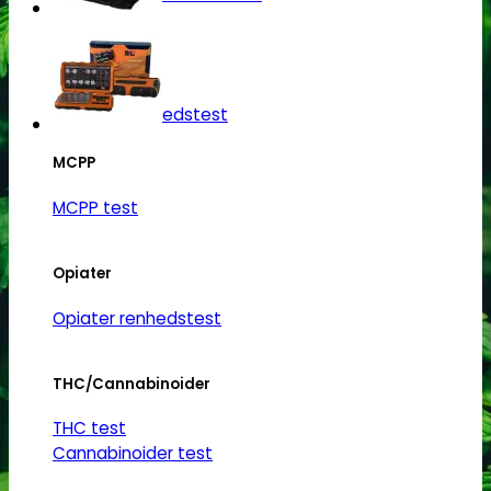
Mulighederne
kan
vælges
Ketamin
på
varesiden
Ketamin renhedstest
MCPP
MCPP test
Opiater
Opiater renhedstest
THC/Cannabinoider
THC test
Cannabinoider test