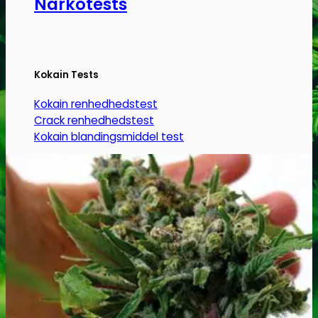
Narkotests
Kokain Tests
Kokain renhedhedstest
Crack renhedhedstest
Kokain blandingsmiddel test
MDMA
MDMA renhedstest
Ecstasy
Ecstasy renhedstest