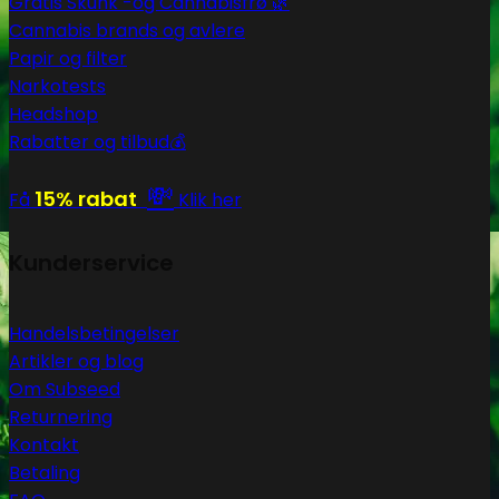
Gratis Skunk -og Cannabisfrø 🌿
Cannabis brands og avlere
Papir og filter
Narkotests
Headshop
Rabatter og tilbud💰
💸
15% rabat
Få
Klik her
Kunderservice
Handelsbetingelser
Artikler og blog
Om Subseed
Returnering
Kontakt
Betaling