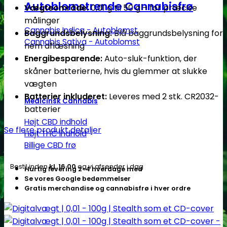
CD-
Autoblomstrende Cannabisfrø
Vægteområde:
0,01 g til 50 g – for præcise
cover
målinger
antal
Cannabis Indica - Autoblomst
Baggrundsbelysning:
Blå baggrundsbelysning for
Cannabis Sativa - Autoblomst
nem aflæsning
Energibesparende:
Auto-sluk-funktion, der
skåner batterierne, hvis du glemmer at slukke
vægten
Batterier inkluderet:
Leveres med 2 stk. CR2032-
Medicinsk Cannabis
batterier
Højt CBD indhold
Se flere produkt detaljer
Højt THC indhold
Billige CBD frø
Bestil inden
kl. 16.00
og vi afsender i dag
Hurtig levering 2-4 hverdage med
Se vores Google bedømmelser
Gratis merchandise og cannabisfrø i hver ordre