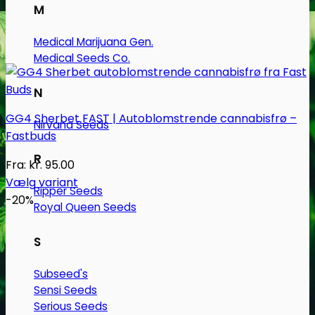
M
Medical Marijuana Gen.
Medical Seeds Co.
N
GG4 Sherbet FAST | Autoblomstrende cannabisfrø –
Nirvana Seeds
Fastbuds
R
Fra:
kr.
95.00
Vælg variant
Ripper Seeds
Dette
-20%
Royal Queen Seeds
vare
har
S
flere
varianter.
Subseed's
Mulighederne
Sensi Seeds
kan
Serious Seeds