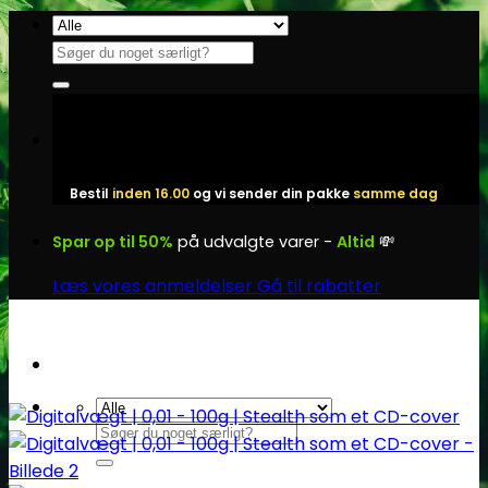
Fortsæt
til
Søg
indhold
efter:
Bestil
inden 16.00
og vi sender din pakke
samme dag
Spar op til 50%
på udvalgte varer -
Altid
💸
Læs vores anmeldelser
Gå til rabatter
Søg
efter: