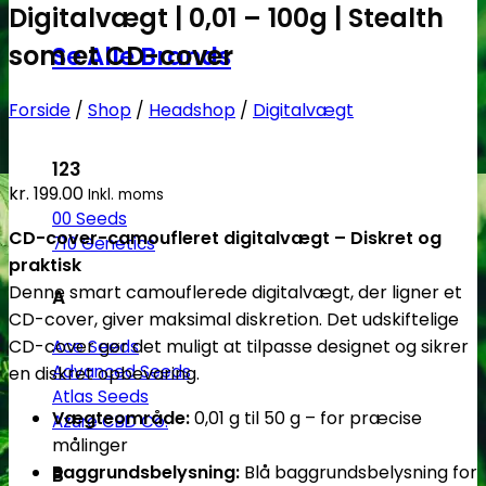
Digitalvægt | 0,01 – 100g | Stealth
som et CD-cover
Se Alle Brands
Forside
/
Shop
/
Headshop
/
Digitalvægt
123
kr.
199.00
Inkl. moms
00 Seeds
CD-cover-camoufleret digitalvægt – Diskret og
710 Genetics
praktisk
Denne smart camouflerede digitalvægt, der ligner et
A
CD-cover, giver maksimal diskretion. Det udskiftelige
CD-cover gør det muligt at tilpasse designet og sikrer
Ace Seeds
Advanced Seeds
en diskret opbevaring.
Atlas Seeds
Vægteområde:
0,01 g til 50 g – for præcise
Azure CBD Co.
målinger
Baggrundsbelysning:
Blå baggrundsbelysning for
B