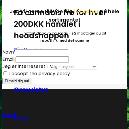
Få cannabis frø for hver
Jeg vil gerne tilbyde dig
15% rabat
på hele
sortimentet
200DKK handlet i
headshoppen
Indtast dit navn og email - så modtager du dit
rabatlink med det samme
Gå til headshoppen
Navn
Email
Groudstyr
Jeg er interreseret i
I accept the privacy policy
Groudstyr
Butik
Grolys