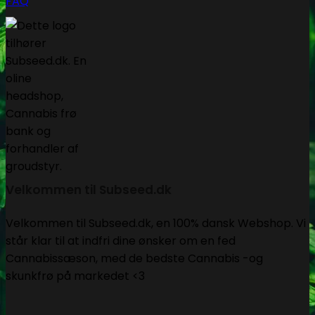
FAQ
Velkommen til Subseed.dk
Velkommen til Subseed.dk, en 100% dansk Webshop. Vi
står klar til at indfri dine ønsker om en fed
Cannabissæson, med de bedste Cannabis -og
skunkfrø på markedet <3