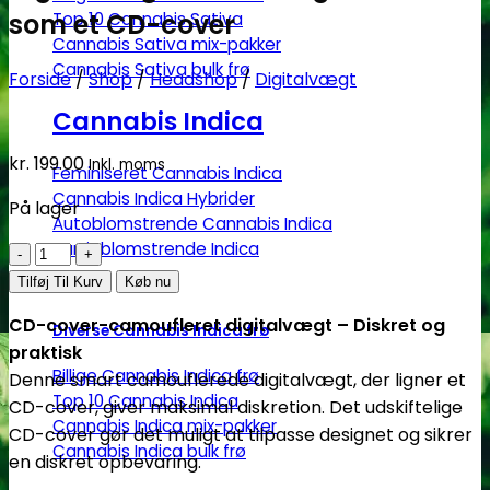
som et CD-cover
Top 10 Cannabis Sativa
Cannabis Sativa mix-pakker
Cannabis Sativa bulk frø
Forside
/
Shop
/
Headshop
/
Digitalvægt
Cannabis Indica
kr.
199.00
Inkl. moms
Feminiseret Cannabis Indica
Cannabis Indica Hybrider
På lager
Autoblomstrende Cannabis Indica
Hurtigblomstrende Indica
Digitalvægt
|
Tilføj Til Kurv
Køb nu
0,01
CD-cover-camoufleret digitalvægt – Diskret og
Diverse Cannabis Indica frø
-
praktisk
100g
Billige Cannabis Indica frø
Denne smart camouflerede digitalvægt, der ligner et
|
Top 10 Cannabis Indica
CD-cover, giver maksimal diskretion. Det udskiftelige
Stealth
Cannabis Indica mix-pakker
CD-cover gør det muligt at tilpasse designet og sikrer
som
Cannabis Indica bulk frø
en diskret opbevaring.
et