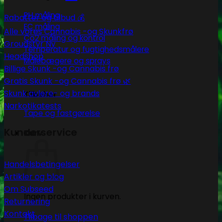
PH måling
Rabatter og tilbud 💰
EC måling
Alle vores Cannabis -og Skunkfrø
Co2 måling og kontrol
Groudstyr
Temperatur og fugtighedsmålere
Headshop
Målebægere og sprays
Billige Skunk -og Cannabis frø
Gratis Skunk -og Cannabis frø 🌿
Skunk avlere- og brands
Tilbehør
Narkotikatests
Tape og fastgørelse
Kunderservice
Kurv
Handelsbetingelser
Artikler og blog
Om Subseed
Ingen produkter i kurven.
Returnering
Kontakt
Tilbage til shoppen