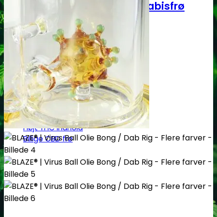
Autoblomstrende Cannabisfrø
Cannabis Indica - Autoblomst
Cannabis Sativa - Autoblomst
Medicinsk Cannabis
Højt CBD indhold
Højt THC indhold
Billige CBD frø