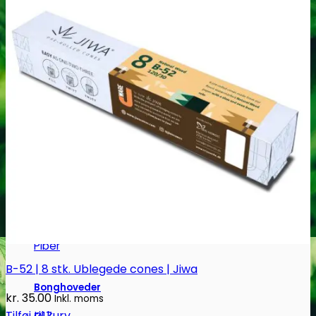
Jointrør
Skulekasser / Stashbox
Zip-poser
NO SMELL | Zip-poser
Jointbox
Bonger og piber
Standard Bonger
Percolator bonger
Diffusor bonger
Dabbing
Olie Bonger / Rigs
Tjubanger
Chillum
Piber
B-52 | 8 stk. Ublegede cones | Jiwa
Bonghoveder
kr.
35.00
Inkl. moms
Tilføj til kurv