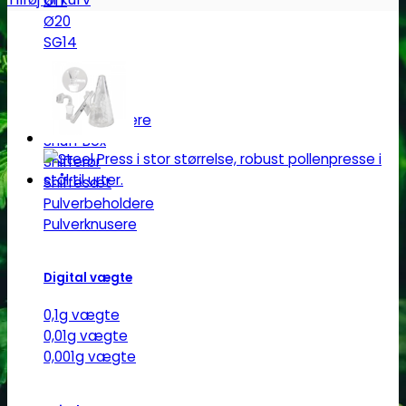
Ø17
Ø20
SG14
Sniff & Snus
Master blastere
Snuff Box
Snifferør
Sniffesæt
Pulverbeholdere
Pulverknusere
Digital vægte
0,1g vægte
0,01g vægte
0,001g vægte