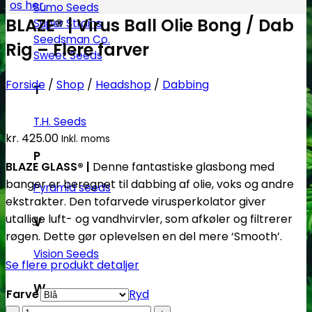
os her
Sumo Seeds
BLAZE® | Virus Ball Olie Bong / Dab
Super Strains
Seedsman Co.
Rig – Flere farver
Sweet Seeds
Forside
/
Shop
/
Headshop
/
Dabbing
T
T.H. Seeds
kr.
425.00
Inkl. moms
P
BLAZE GLASS® |
Denne fantastiske
glasbong med
banger er beregnet til dabbing af olie, voks og andre
Pyramid seeds
ekstrakter. Den tofarvede virusperkolator giver
utallige luft- og vandhvirvler, som afkøler og filtrerer
V
røgen. Dette gør oplevelsen en del mere ‘Smooth’.
Vision Seeds
Se flere produkt detaljer
W
Farve
Ryd
BLAZE®