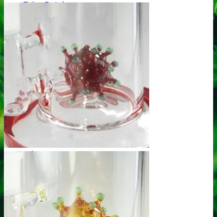
Flying Dutchmen
G
Genetik Seeds
Green House Seed Co.
H
Humboldt Seeds
J
Joint Doctor
K
Kannabia