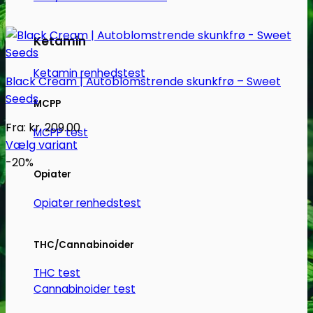
Ketamin
Ketamin renhedstest
Black Cream | Autoblomstrende skunkfrø – Sweet
Seeds
MCPP
Fra:
kr.
209.00
MCPP test
Vælg variant
Dette
-20%
Opiater
vare
har
Opiater renhedstest
flere
varianter.
THC/Cannabinoider
Mulighederne
kan
THC test
vælges
Cannabinoider test
på