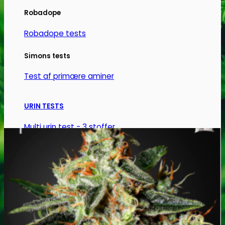
varesiden
Robadope
Robadope tests
Simons tests
Test af primære aminer
URIN TESTS
Multi urin test - 3 stoffer
Multi urin test - 10 stoffer
THC urin test - 25ng/ml
THC urin test - 50ng/ml