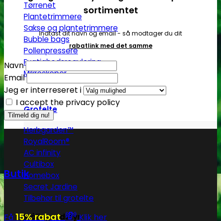
Tørrenet
sortimentet
Plantetrimmere
Sakse og plantetrimmere
Indtast dit navn og email - så modtager du dit
Bubble bags
rabatlink med det samme
Pollenpressere
Fugtighedsregulering
Navn
Mikroskoper
Email
Jeg er interreseret i
I accept the privacy policy
Grotelte
Herbgarden™
RoyalRoom®
AC infinity
Cultibox
Butik
Homebox
Secret Jardine
Tilbehør til grotelte
💸
15% rabat
Få
Klik her
Målingsudstyr