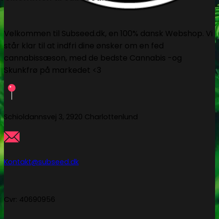
Velkommen til Subseed.dk, en 100% dansk Webshop. Vi
står klar til at indfri dine ønsker om en fed
cannabissæson, med de bedste Cannabis -og
Skunkfrø på markedet <3
Schioldannsvej 3, 2920 Charlottenlund
Kontakt@subseed.dk
Cvr: 40690956