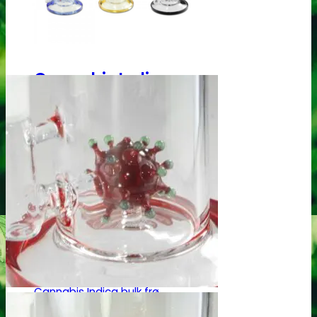
Top 10 Cannabis Sativa
Cannabis Sativa mix-pakker
Cannabis Sativa bulk frø
Cannabis Indica
Feminiseret Cannabis Indica
Cannabis Indica Hybrider
Autoblomstrende Cannabis Indica
Hurtigblomstrende Indica
Diverse Cannabis Indica frø
Billige Cannabis Indica frø
Top 10 Cannabis Indica
Cannabis Indica mix-pakker
Cannabis Indica bulk frø