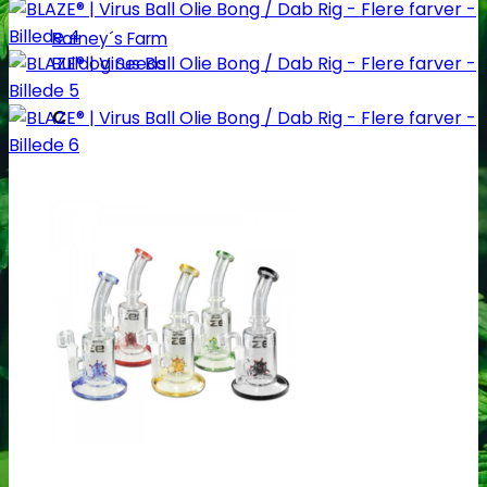
Barney´s Farm
Bulldog Seeds
C
Cali Connection
CBD Botanics
CBD Crew
CBD Seeds
D
Dinafem
Dutch Passion
F
Fastbuds Seeds