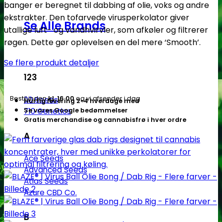
banger er beregnet til dabbing af olie, voks og andre
Olie
ekstrakter. Den tofarvede virusperkolator giver
Bong
Se Alle Brands
utallige luft- og vandhvirvler, som afkøler og filtrerer
/
røgen. Dette gør oplevelsen en del mere ‘Smooth’.
Dab
Rig
Se flere produkt detaljer
-
123
Flere
farver
Bestil inden
kl. 16.00
og vi afsender i dag
00 Seeds
Hurtig levering 2-4 hverdage med
antal
Se vores Google bedømmelser
710 Genetics
Gratis merchandise og cannabisfrø i hver ordre
A
Ace Seeds
Advanced Seeds
Atlas Seeds
Azure CBD Co.
B