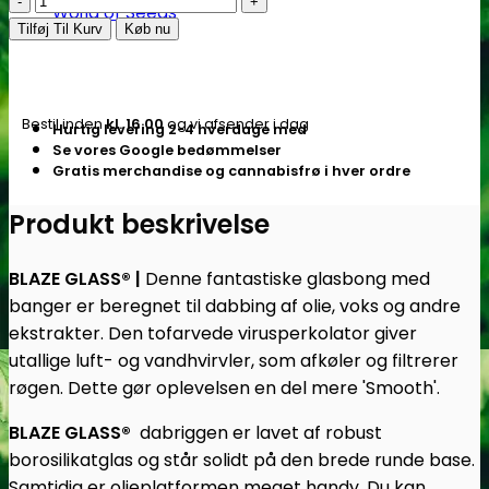
World of Seeds
|
Tilføj Til Kurv
Køb nu
Virus
Ball
Olie
Bestil inden
kl. 16.00
og vi afsender i dag
Hurtig levering 2-4 hverdage med
Bong
Se vores Google bedømmelser
/
Gratis merchandise og cannabisfrø i hver ordre
Dab
Rig
Produkt beskrivelse
-
Flere
BLAZE GLASS® |
Denne fantastiske
glasbong med
farver
banger er beregnet til dabbing af olie, voks og andre
antal
ekstrakter. Den tofarvede virusperkolator giver
utallige luft- og vandhvirvler, som afkøler og filtrerer
røgen. Dette gør oplevelsen en del mere 'Smooth'.
BLAZE GLASS®
dabriggen er lavet af robust
borosilikatglas og står solidt på den brede runde base.
Samtidig er olieplatformen meget handy.
Du kan