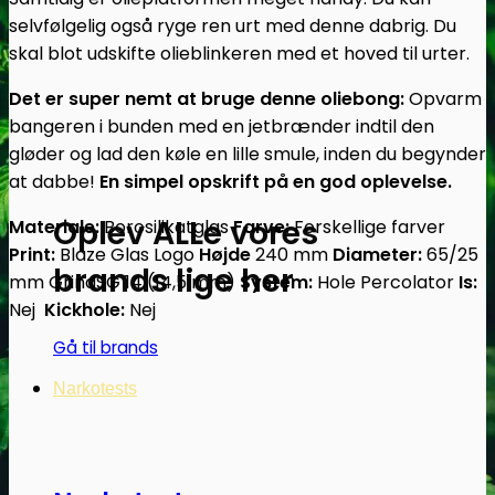
selvfølgelig også ryge ren urt med denne dabrig. Du
skal blot udskifte olieblinkeren med et hoved til urter.
Det er super nemt at bruge denne oliebong:
Opvarm
bangeren i bunden med en jetbrænder indtil den
gløder og lad den køle en lille smule, inden du begynder
at dabbe!
En simpel opskrift på en god oplevelse.
Oplev ALLe vores
Materiale:
Borosilikatglas
Farve:
Forskellige farver
Print:
Blaze Glas Logo
Højde
240 mm
Diameter:
65/25
brands lige her
mm GrindSG 14 (14,5 mm)
System:
Hole Percolator
Is:
Nej
Kickhole:
Nej
Gå til brands
Narkotests