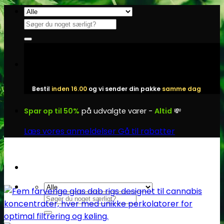
Fortsæt
til
Søg
indhold
efter:
Bestil
inden 16.00
og vi sender din pakke
samme dag
Spar op til 50%
på udvalgte varer -
Altid
💸
Læs vores anmeldelser
Gå til rabatter
Søg
efter: