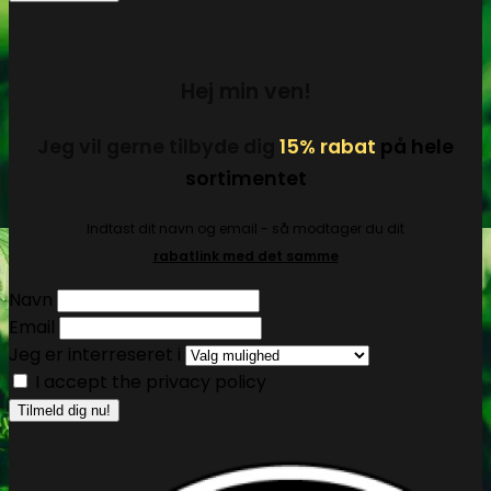
Hej min ven!
Jeg vil gerne tilbyde dig
15% rabat
på hele
sortimentet
Indtast dit navn og email - så modtager du dit
rabatlink med det samme
Navn
Email
Jeg er interreseret i
I accept the privacy policy