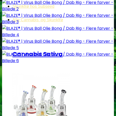
Skunkfrø hos Subseed
Alle Cannabis -og Skunkfrø
Cannabis Sativa
Feminiseret Cannabis Sativa
Cannabis Sativa Hybrider
Autoblomstrende Cannabis Sativa
Hurtigblomstrende Sativa
Diverse Cannabis Sativa frø
Billige Cannabis Sativa frø