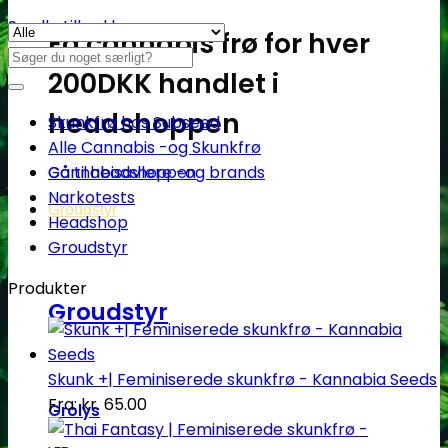
Se alle tilbud her
Få cannabis frø for hver
Søg
200DKK handlet i
efter:
headshoppen
Skunkfrø hos Subseed
Alle Cannabis -og Skunkfrø
Cannabisavlere -og brands
Gå til headshoppen
Narkotests
Groudstyr
Headshop
Groudstyr
Produkter
Groudstyr
Skunk +| Feminiserede skunkfrø - Kannabia Seeds
Fra:
kr.
65.00
Grolys