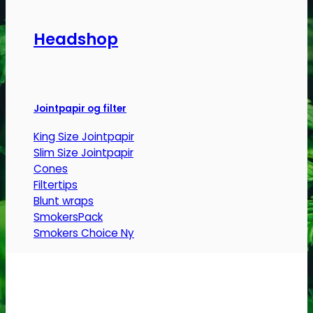
varianter.
Mulighederne
Headshop
kan
vælges
på
varesiden
Jointpapir og filter
King Size Jointpapir
Slim Size Jointpapir
Cones
Filtertips
Blunt wraps
SmokersPack
Smokers Choice
Opbevaring og transport
Vacuum beholdere