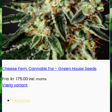
Oplev alle vores tests her
Cheese Fem. Cannabis frø – Green House Seeds
Fra:
kr.
175.00
Inkl. moms
Vælg variant
Dette
vare
Headshop
har
flere