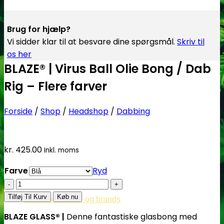
Brug for hjælp?
Vi sidder klar til at besvare dine spørgsmål.
Skriv til
os her
BLAZE® | Virus Ball Olie Bong / Dab
Rig – Flere farver
Forside
/
Shop
/
Headshop
/
Dabbing
kr.
425.00
Inkl. moms
Farve
Ryd
BLAZE®
|
Tilføj Til Kurv
Køb nu
Cannabisavlere -og brands
Virus
BLAZE GLASS® |
Denne fantastiske
glasbong med
Ball