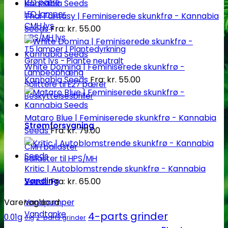
LED pære
LED lamper
Thai Fantasy | Feminiserede skunkfrø - Kannabia
CMH lys
Seeds
Fra:
kr.
55.00
HPS/MH lys
T5 lamper | Plantedyrkning
Grønt lys - Plante neutralt
White Domina | Feminiserede skunkfrø -
Lampeophæng
Kannabia Seeds
Fra:
kr.
55.00
Splittere til E27 pærer
Beskyttelsesbriller
Mataro Blue | Feminiserede skunkfrø - Kannabia
Strømforsygning
Seeds
Fra:
kr.
79.00
CMH ballaster
Ballaster til HPS/MH
Kritic | Autoblomstrende skunkfrø - Kannabia
Vanding
Seeds
Fra:
kr.
65.00
Varenøgleord
Vandpumper
Vandtanke
4-parts grinder
0.01g
2-parts grinder
0.1g