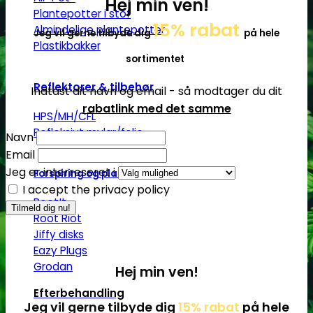
Hej min ven!
Plantepotter i stof
15% rabat
Almindelige plantepotter
Jeg vil gerne tilbyde dig
på hele
Plastikbakker
sortimentet
Reflektorer & tilbehør
Indtast dit navn og email - så modtager du dit
rabatlink med det samme
HPS/MH/CFL
Refleksivt mylar/folie
Navn
Email
Jeg er interreseret i
Forspiring og plantestart
I accept the privacy policy
Root!t
Root Riot
Jiffy disks
Eazy Plugs
Grodan
Hej min ven!
Efterbehandling
Jeg vil gerne tilbyde dig
15% rabat
på hele