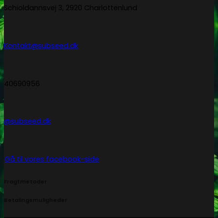
Schioldannsvej 3, 2920 Charlottenlund
Kontakt@subseed.dk
40690956
@subseed.dk
Gå til vores facebook-side
Fragtmetoder
Betalingsmuligheder