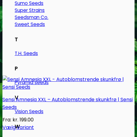
Sumo Seeds
Super Strains
Seedsman Co.
Sweet Seeds
T
T.H. Seeds
P
Pyramid seeds
V
Sensi Amnesia XXL – Autoblomstrende skunkfrø | Sensi
Seeds
Vision Seeds
Fra:
kr.
199.00
W
Vælg variant
Dette