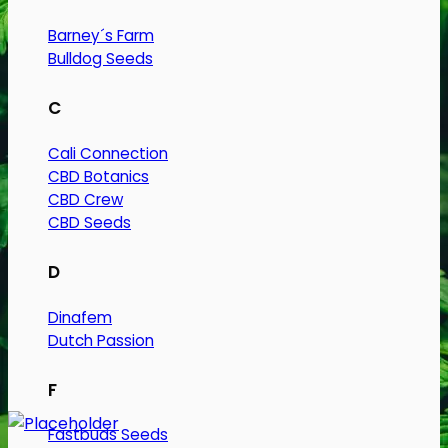
Barney´s Farm
Bulldog Seeds
C
Cali Connection
CBD Botanics
CBD Crew
CBD Seeds
D
Dinafem
Dutch Passion
F
Fastbuds Seeds