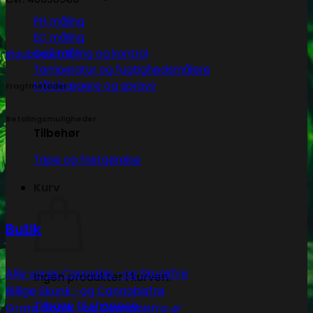
PH måling
EC måling
Co2 måling og kontrol
@subseed.dk
Temperatur og fugtighedsmålere
Målebægere og sprays
Fragtmetoder
Betalingsmuligheder
Tilbehør
Tape og fastgørelse
Kurv
Butik
Alle vores Cannabis -og Skunkfrø
Ingen produkter i kurven.
Billige Skunk -og Cannabisfrø
Tilbage til shoppen
Gratis Skunk -og Cannabisfrø 🌿