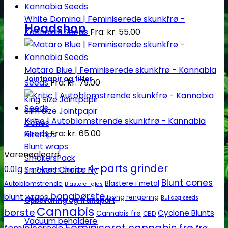
White Domina | Feminiserede skunkfrø -
Headshop
Kannabia Seeds
Fra:
kr.
55.00
Mataro Blue | Feminiserede skunkfrø - Kannabia
Jointpapir og filter
Seeds
Fra:
kr.
79.00
King Size Jointpapir
Slim Size Jointpapir
Kritic | Autoblomstrende skunkfrø - Kannabia
Cones
Seeds
Fra:
kr.
65.00
Filtertips
Blunt wraps
Varenøgleord
SmokersPack
4-parts grinder
0.01g
Smokers Choice
2-parts grinder
0.1g
Blunt cones
Autoblomstrende
Blastere i metal
Blastere i glas
bongbørste
blunt wraps
bong rengøring
Bulldog seeds
Opbevaring og transport
Cannabis
børste
Cyclone Blunts
Cannabis frø
CBD
Vacuum beholdere