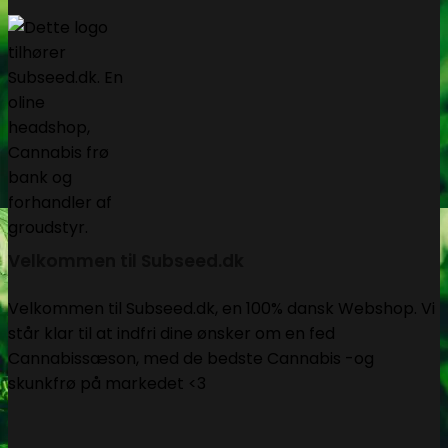
Velkommen til Subseed.dk
Velkommen til Subseed.dk, en 100% dansk Webshop. Vi
står klar til at indfri dine ønsker om en fed
Cannabissæson, med de bedste Cannabis -og
skunkfrø på markedet <3