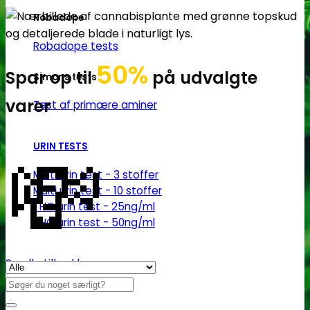
Robadope
Robadope tests
50%
Spar op til
på udvalgte
Simons tests
varer
Test af primære aminer
💸
URIN TESTS
Multi urin test - 3 stoffer
Multi urin test - 10 stoffer
THC urin test - 25ng/ml
THC urin test - 50ng/ml
Se alle tilbud her
Søg
efter: