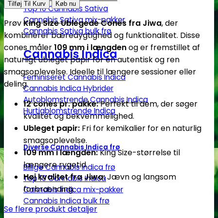
size
Tilføj Til Kurv
Køb nu
Top 10 Cannabis Sativa
|
Cannabis Sativa mix-pakker
Prøv
King Size Ublegede Cones fra Jiwa
, der
12
Cannabis Sativa bulk frø
kombinerer bæredygtighed og funktionalitet. Disse
stk.
cones måler
109 mm i længden
og er fremstillet af
ublegede
Cannabis Indica
naturligt ubleget papir for en autentisk og ren
cones
smagsoplevelse. Ideelle til længere sessioner eller
|
Feminiseret Cannabis Indica
deling.
Jiwa
Cannabis Indica Hybrider
Autoblomstrende Cannabis Indica
antal
12 cones pr. pakke:
Perfekt til dem, der søger
Hurtigblomstrende Indica
kvalitet og bekvemmelighed.
Ubleget papir:
Fri for kemikalier for en naturlig
smagsoplevelse.
Diverse Cannabis Indica frø
109 mm i længden:
King Size-størrelse til
længere rygetid.
Billige Cannabis Indica frø
Høj kvalitet fra Jiwa:
Jævn og langsom
Top 10 Cannabis Indica
forbrænding.
Cannabis Indica mix-pakker
Cannabis Indica bulk frø
Se flere produkt detaljer