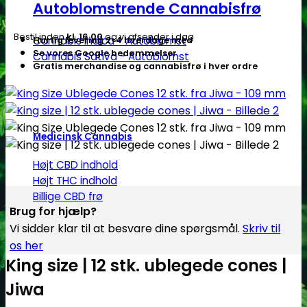
Autoblomstrende Cannabisfrø
Bestil inden
kl. 16.00
og vi afsender i dag
Cannabis Indica - Autoblomst
Hurtig levering 2-4 hverdage med
Se vores Google bedømmelser
Cannabis Sativa - Autoblomst
Gratis merchandise og cannabisfrø i hver ordre
Medicinsk Cannabis
Højt CBD indhold
Højt THC indhold
Billige CBD frø
Brug for hjælp?
Vi sidder klar til at besvare dine spørgsmål.
Skriv til
os her
King size | 12 stk. ublegede cones |
Jiwa