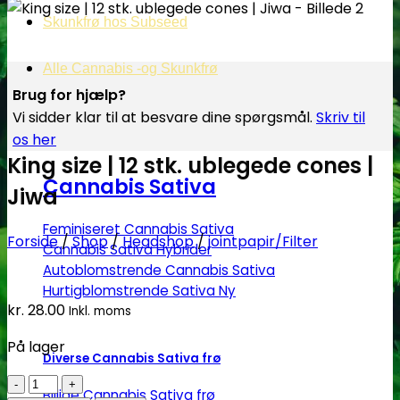
Skunkfrø hos Subseed
Alle Cannabis -og Skunkfrø
Brug for hjælp?
Vi sidder klar til at besvare dine spørgsmål.
Skriv til
os her
King size | 12 stk. ublegede cones |
Cannabis Sativa
Jiwa
Feminiseret Cannabis Sativa
Forside
/
Shop
/
Headshop
/
jointpapir/Filter
Cannabis Sativa Hybrider
Autoblomstrende Cannabis Sativa
Hurtigblomstrende Sativa
kr.
28.00
Inkl. moms
På lager
Diverse Cannabis Sativa frø
King
Billige Cannabis Sativa frø