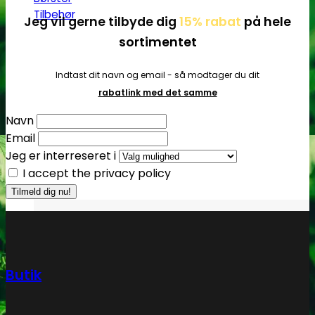
Tilbehør
Jeg vil gerne tilbyde dig
15% rabat
på hele
sortimentet
Indtast dit navn og email - så modtager du dit
rabatlink med det samme
Navn
Email
Jeg er interreseret i
I accept the privacy policy
Butik