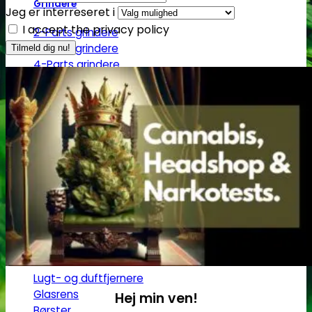
Grindere
Jeg er interreseret i
I accept the privacy policy
2-Parts grindere
3-Parts grindere
4-Parts grindere
5-Parts grindere
Keramiske grindere
Røgelse
Røgelsespinde
Røgelseskegler
Salviebundter
Røgelsesholdere
Rengøring
Lugt- og duftfjernere
Glasrens
Hej min ven!
Børster