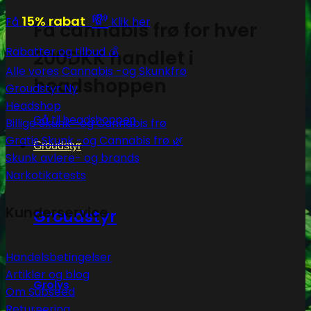
💸
15% rabat
Få
Klik her
Få cannabis frø for hver
Rabatter og tilbud 💰
200DKK handlet i
Alle vores Cannabis -og Skunkfrø
headshoppen
Groudstyr
Headshop
Gå til headshoppen
Billige Skunk -og Cannabis frø
Gratis Skunk -og Cannabis frø 🌿
Groudstyr
Skunk avlere- og brands
Narkotikatests
Kunderservice
Groudstyr
Handelsbetingelser
Artikler og blog
Grolys
Om Subseed
Returnering