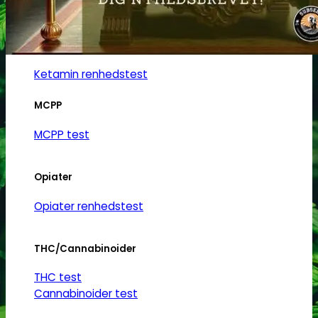
Ketamin
Ketamin renhedstest
MCPP
MCPP test
Opiater
Opiater renhedstest
THC/Cannabinoider
THC test
Cannabinoider test