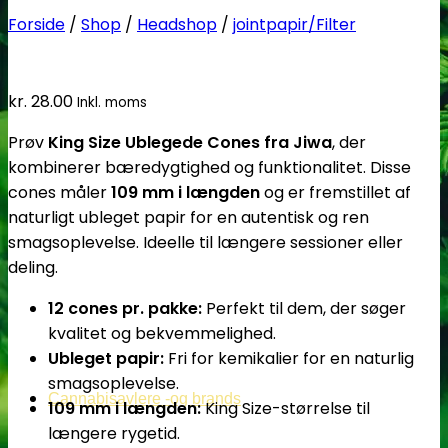
Forside
/
Shop
/
Headshop
/
jointpapir/Filter
kr.
28.00
Inkl. moms
Prøv
King Size Ublegede Cones fra Jiwa
, der
kombinerer bæredygtighed og funktionalitet. Disse
cones måler
109 mm i længden
og er fremstillet af
naturligt ubleget papir for en autentisk og ren
smagsoplevelse. Ideelle til længere sessioner eller
deling.
12 cones pr. pakke:
Perfekt til dem, der søger
kvalitet og bekvemmelighed.
Ubleget papir:
Fri for kemikalier for en naturlig
smagsoplevelse.
Cannabisavlere -og brands
109 mm i længden:
King Size-størrelse til
længere rygetid.