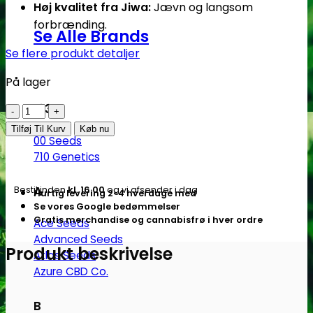
Høj kvalitet fra Jiwa:
Jævn og langsom
forbrænding.
Se Alle Brands
Se flere produkt detaljer
På lager
123
King
size
Tilføj Til Kurv
Køb nu
00 Seeds
|
710 Genetics
12
stk.
A
Bestil inden
kl. 16.00
og vi afsender i dag
Hurtig levering 2-4 hverdage med
ublegede
Se vores Google bedømmelser
cones
Gratis merchandise og cannabisfrø i hver ordre
Ace Seeds
|
Advanced Seeds
Jiwa
Produkt beskrivelse
Atlas Seeds
antal
Azure CBD Co.
B