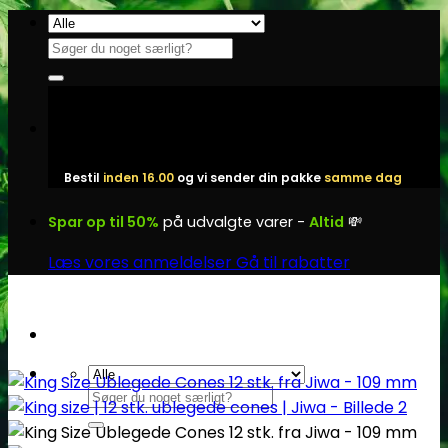
Fortsæt
til
Søg
indhold
efter:
Bestil
inden 16.00
og vi sender din pakke
samme dag
Spar op til 50%
på udvalgte varer -
Altid
💸
Læs vores anmeldelser
Gå til rabatter
Søg
efter: