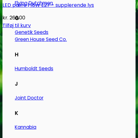
Flying Dutchmen
LED pære | 18W E27 – supplerende lys
kr.
269.00
G
Tilføj til kurv
Genetik Seeds
Green House Seed Co.
H
Humboldt Seeds
J
Joint Doctor
K
Kannabia