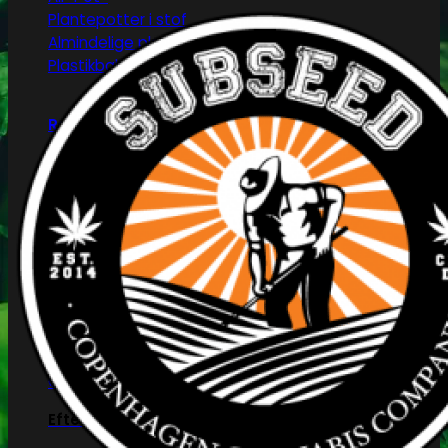
Plantepotter i stof
Almindelige plantepotter
Plastikbakker
Reflektorer & tilbehør
HPS/MH/CFL
Refleksivt mylar/folie
Forspiring og plantestart
Root!t
Root Riot
Jiffy disks
Eazy Plugs
Grodan
Efterbehandling