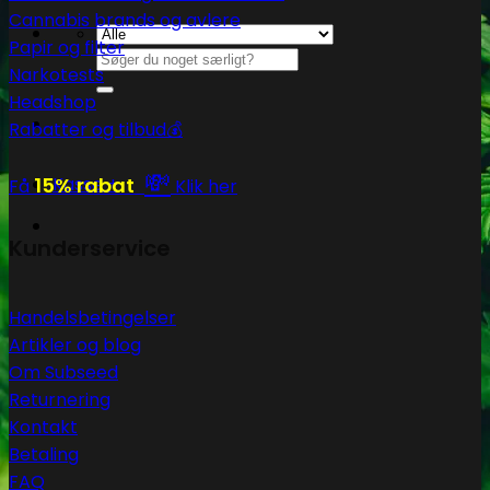
Cannabis brands og avlere
Papir og filter
Søg
Narkotests
efter:
Headshop
Rabatter og tilbud💰
💸
Kasse
+
15% rabat
Få
Klik her
Kunderservice
Handelsbetingelser
Artikler og blog
Om Subseed
Returnering
Kontakt
Betaling
FAQ