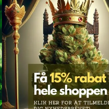
Heroin
Heroin renhedstest
Badesalte
Badesalte renhedstest
LSD
LSD renhedstest
Benzodiazepiner
Benzoer renhedstest
GHB/Hætter
GHB/Hætter renhedstest