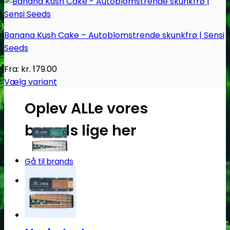
Banana Kush Cake – Autoblomstrende skunkfrø | Sensi
Seeds
Fra:
kr.
179.00
Vælg variant
Dette
Oplev ALLe vores
vare
har
brands lige her
flere
varianter.
Mulighederne
Gå til brands
kan
Narkotests
vælges
på
varesiden