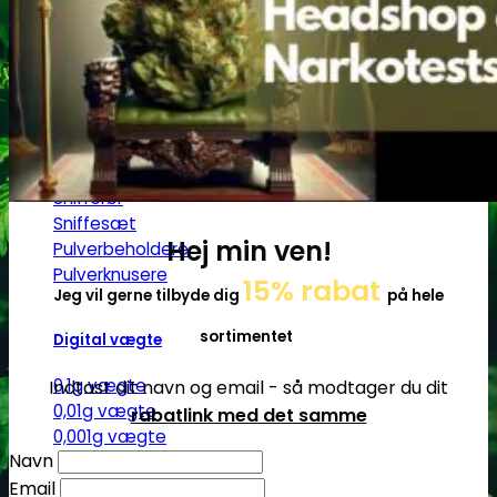
Ø17
Ø20
SG14
Sniff & Snus
Master blastere
Snuff Box
Snifferør
Sniffesæt
Hej min ven!
Pulverbeholdere
Pulverknusere
15% rabat
Jeg vil gerne tilbyde dig
på hele
sortimentet
Digital vægte
0,1g vægte
Indtast dit navn og email - så modtager du dit
0,01g vægte
rabatlink med det samme
0,001g vægte
Navn
Email