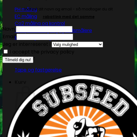
PH måling
Indtast dit navn og email - så modtager du dit
EC måling
rabatlink med det samme
Co2 måling og kontrol
Navn
Temperatur og fugtighedsmålere
Email
Målebægere og sprays
Jeg er interreseret i
I accept the privacy policy
Tilbehør
Tape og fastgørelse
Kurv
Ingen produkter i kurven.
Tilbage til shoppen