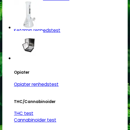
Ketamin
Ketamin renhedstest
MCPP
MCPP test
Opiater
Opiater renhedstest
THC/Cannabinoider
THC test
Cannabinoider test