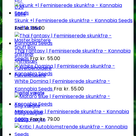
Ø17
Ø20
SG14
Skunk +| Feminiserede skunkfrø - Kannabia Seeds
Fra:
kr.
65.00
Sniff & Snus
Master blastere
Snuff Box
Thai Fantasy | Feminiserede skunkfrø - Kannabia
Snifferør
Seeds
Fra:
kr.
55.00
Sniffesæt
Pulverbeholdere
Pulverknusere
White Domina | Feminiserede skunkfrø -
Kannabia Seeds
Fra:
kr.
55.00
Digital vægte
0,1g vægte
Mataro Blue | Feminiserede skunkfrø - Kannabia
0,01g vægte
Seeds
Fra:
kr.
79.00
0,001g vægte