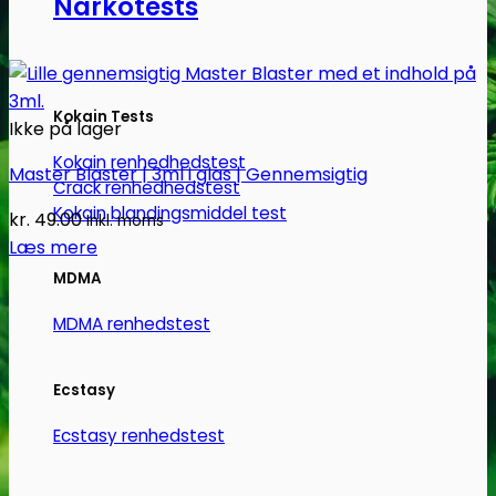
Narkotests
Kokain Tests
Ikke på lager
Kokain renhedhedstest
Master Blaster | 3ml i glas | Gennemsigtig
Crack renhedhedstest
Kokain blandingsmiddel test
kr.
49.00
Inkl. moms
Læs mere
MDMA
MDMA renhedstest
Ecstasy
Ecstasy renhedstest