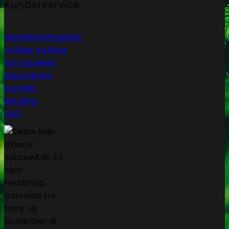
Kunderservice
Handelsbetingelser
Artikler og blog
Om Subseed
Returnering
Kontakt
Betaling
FAQ