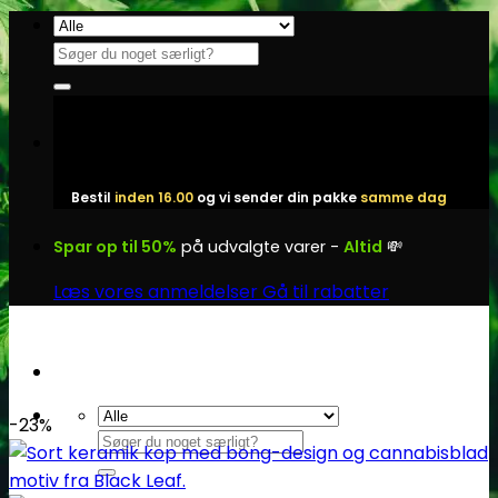
Fortsæt
til
Søg
indhold
efter:
Bestil
inden 16.00
og vi sender din pakke
samme dag
Spar op til 50%
på udvalgte varer -
Altid
💸
Læs vores anmeldelser
Gå til rabatter
-23%
Søg
efter: