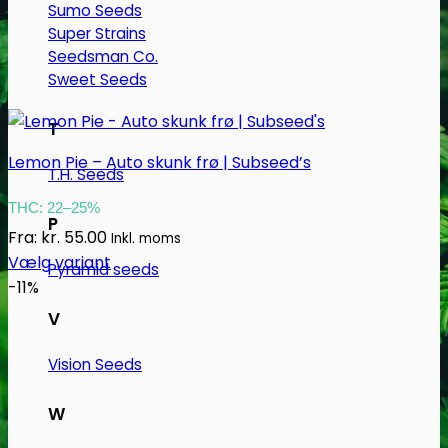
Sumo Seeds
Super Strains
Seedsman Co.
Sweet Seeds
T
Lemon Pie – Auto skunk frø | Subseed’s
T.H. Seeds
THC: 22–25%
P
Fra:
kr.
55.00
Inkl. moms
Vælg variant
Pyramid seeds
Dette
-11%
vare
V
har
flere
Vision Seeds
varianter.
Mulighederne
W
kan