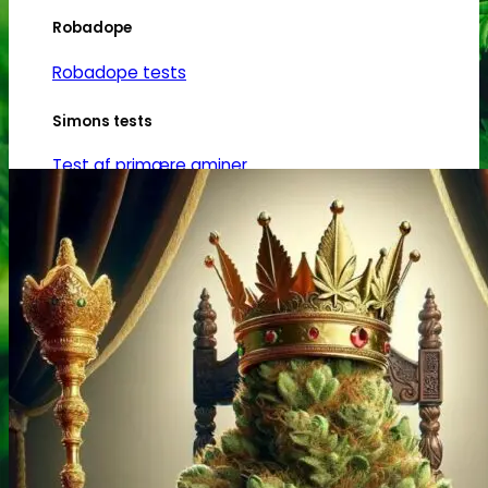
Robadope
Robadope tests
Simons tests
Test af primære aminer
URIN TESTS
Multi urin test - 3 stoffer
Multi urin test - 10 stoffer
THC urin test - 25ng/ml
THC urin test - 50ng/ml