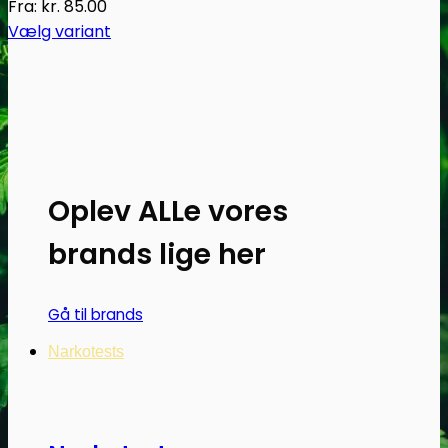
Fra:
kr.
85.00
Vælg variant
Dette
vare
har
flere
varianter.
Mulighederne
Oplev ALLe vores
kan
vælges
brands lige her
på
varesiden
Gå til brands
Narkotests