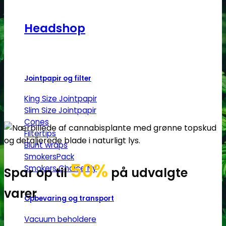
Headshop
Jointpapir og filter
King Size Jointpapir
Slim Size Jointpapir
Cones
Filtertips
Blunt wraps
SmokersPack
50%
Smokers Choice
Spar op til
på udvalgte
varer
Opbevaring og transport
Vacuum beholdere