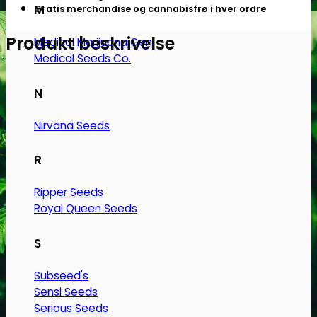
M
Gratis merchandise og cannabisfrø i hver ordre
Produkt beskrivelse
Medical Marijuana Gen.
Medical Seeds Co.
N
Nirvana Seeds
R
Ripper Seeds
Royal Queen Seeds
S
Subseed's
Sensi Seeds
Serious Seeds