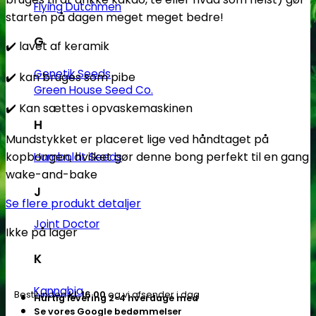
Flying Dutchmen
starten på dagen meget meget bedre!
G
✔️️ lavet af keramik
Genetik Seeds
✔️️ kan bruges som pibe
Green House Seed Co.
✔️️ Kan sættes i opvaskemaskinen
H
Mundstykket er placeret lige ved håndtaget på
kopbongen, hvilket gør denne bong perfekt til en gang
Humboldt Seeds
wake-and-bake
J
Se flere produkt detaljer
Joint Doctor
Ikke på lager
K
Kannabia
Bestil inden
kl. 16.00
og vi afsender i dag
Hurtig levering 2-4 hverdage med
Se vores Google bedømmelser