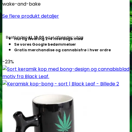
wake-and-bake
Se flere produkt detaljer
Bestil inden
kl. 16.00
og vi afsender i dag
Hurtig levering 2-4 hverdage med
Se vores Google bedømmelser
Gratis merchandise og cannabisfrø i hver ordre
-23%
Cannabisavlere -og brands