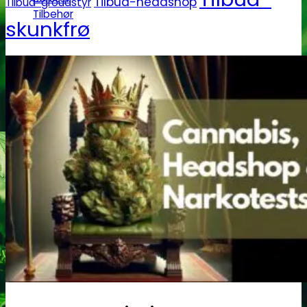
Tilbud-headshop
Tilbud-groudstyr
Tilbehør
skunkfrø