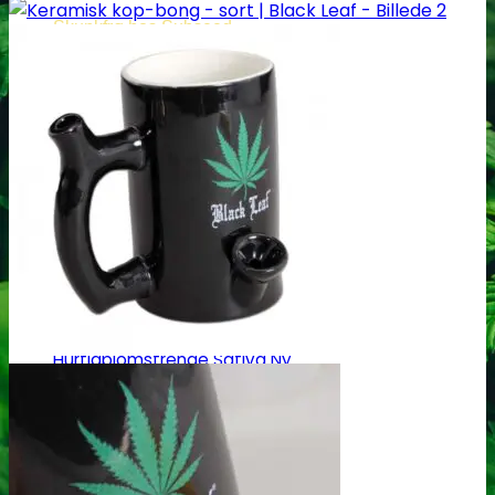
Skunkfrø hos Subseed
Alle Cannabis -og Skunkfrø
Cannabis Sativa
Feminiseret Cannabis Sativa
Cannabis Sativa Hybrider
Autoblomstrende Cannabis Sativa
Hurtigblomstrende Sativa
Diverse Cannabis Sativa frø
Billige Cannabis Sativa frø