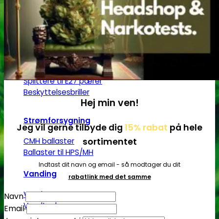
LED pære
LED lamper
CMH lys
HPS/MH lys
T5 lamper | Plantedyrkning
Grønt lys - Plante neutralt
Lampeophæng
Splittere til E27 pærer
Beskyttelsesbriller
Hej min ven!
Strømforsygning
Jeg vil gerne tilbyde dig
15% rabat
på hele
sortimentet
CMH ballaster
Ballaster til HPS/MH
Indtast dit navn og email - så modtager du dit
Vanding
rabatlink med det samme
Vandpumper
Navn
Vandtanke
Email