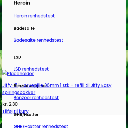
Heroin
Heroin renhedstest
Badesalte
Badesalte renhedstest
LSD
LSD renhedstest
Jiffy-7 | Tørvepille 36mm 1 stk – refill til Jiffy Easy
Benzodiazepiner
spiringsbakker
Benzoer renhedstest
kr.
2.30
Tilføj til kurv
GHB/Hætter
GHB/Hætter renhedstest