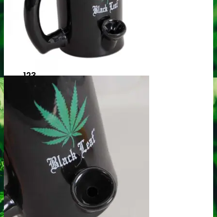
Se Alle Brands
123
00 Seeds
710 Genetics
A
Ace Seeds
Advanced Seeds
Atlas Seeds
Azure CBD Co.
B