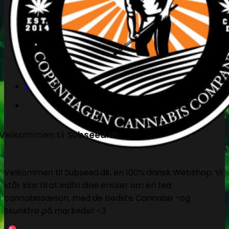
Søg
efter:
Kasse
+
Velkommen til Subseed.dk
Velkommen til Subseed.dk, en 100% dansk Webshop. Vi
står klar til at indfri dine ønsker om en fed
cannabissæson, med de bedste Cannabis -og
Skunkfrø på markedet <3