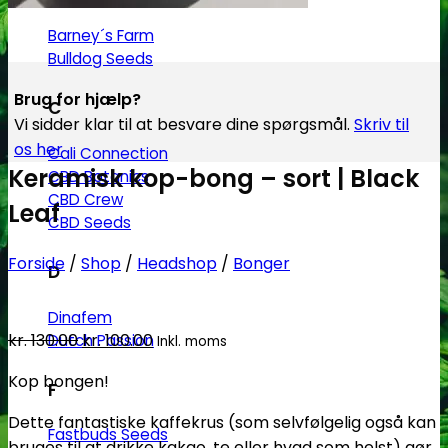
Barney´s Farm
Bulldog Seeds
Brug for hjælp?
C
Vi sidder klar til at besvare dine spørgsmål.
Skriv til
os her
Cali Connection
Keramisk kop-bong – sort | Black
CBD Botanics
CBD Crew
Leaf
CBD Seeds
Forside
/
Shop
/
Headshop
/
Bonger
D
Dinafem
Den
Den
kr.
130.00
kr.
100.00
Dutch Passion
Inkl. moms
oprindelige
aktuelle
Kop bongen!
F
pris
pris
var:
er:
Dette fantastiske kaffekrus (som selvfølgelig også kan
Fastbuds Seeds
kr. 130.00.
kr. 100.00.
bruges til at drikke kakao, te eller hvad som helst) gør