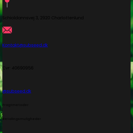
Schioldannsvej 3, 2920 Charlottenlund
Kontakt@subseed.dk
Cvr: 40690956
@subseed.dk
Fragtmetoder
Betalingsmuligheder