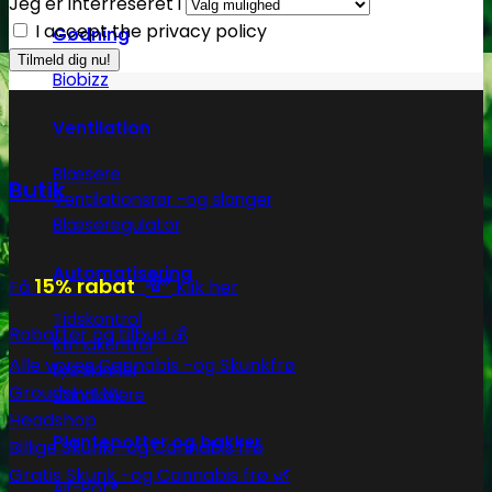
Jeg er interreseret i
I accept the privacy policy
Gødning
Biobizz
Ventilation
Blæsere
Butik
Ventilationsrør -og slanger
Blæseregulator
Automatisering
💸
15% rabat
Få
Klik her
Tidskontrol
Rabatter og tilbud 💰
Klimakontrol
Alle vores Cannabis -og Skunkfrø
Lys skinner
Groudstyr
Vandkølere
Headshop
Plantepotter og bakker
Billige Skunk -og Cannabis frø
Gratis Skunk -og Cannabis frø 🌿
Air-Pot®