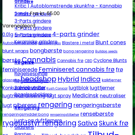
Grindere
Kritic | Autoblomstrende skunkfrø - Kannabia
Seeds
Fra:
kr.
65.00
2-Parts grindere
3-Parts grindere
Varenøgleord
4-Parts grindere
4-parts grinder
0.01g
5-Parts grindere
2-parts grinder
0.1g
Keramiske grindere
Blunt cones
Autoblomstrende
Blastere i metal
Blastere i glas
bongbørste
blunt wraps
bong rengøring
Bulldog seeds
Cannabis
børste
Cyclone Blunts
Cannabis frø
CBD
Røgelse
Feminiseret cannabis frø
feminiserede
frø
Røgelsespinde
headshop
Hybrid
Indica
Røgelseskegler
glasrens
kalkfjerner
Salviebundter
lugtblok
lugtfjerner
Konkurrence vinder
Kush Conical
Røgelsesholdere
Medicinsk
lugtneutralisering
lugt spray
neutraliser
rengøring
piberens
rengøringsbørste
lugt
Rengøring
rensebørste
rengøringsmiddel bong
rengøringstilbehør
Lugt- og duftfjernere
rygeudstyr rengøring
Sativa
Skunk frø
Glasrens
Tilbud-
Børster