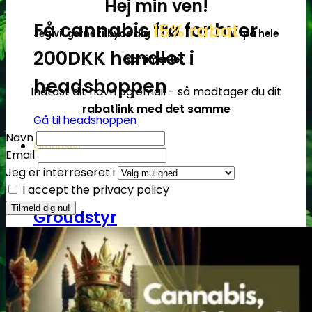
Hej min ven!
Få cannabis frø for hver
15% rabat
Jeg vil gerne tilbyde dig
på hele
200DKK handlet i
sortimentet
headshoppen
Indtast dit navn og email - så modtager du dit
rabatlink med det samme
Gå til headshoppen
Navn
Groudstyr
Email
Jeg er interreseret i
I accept the privacy policy
Groudstyr
Grolys