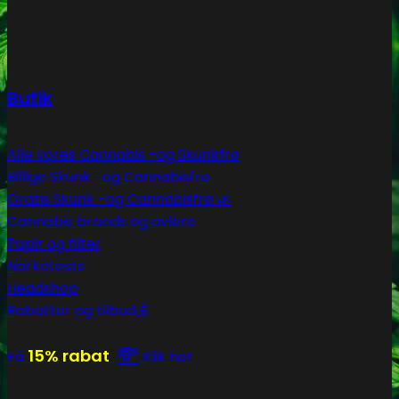
Butik
Alle vores Cannabis -og Skunkfrø
Billige Skunk -og Cannabisfrø
Gratis Skunk -og Cannabisfrø 🌿
Cannabis brands og avlere
Papir og filter
Narkotests
Headshop
Rabatter og tilbud💰
💸
15% rabat
Få
Klik her