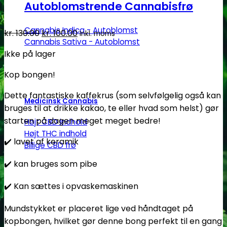
Autoblomstrende Cannabisfrø
Cannabis Indica - Autoblomst
Den
Den
kr.
130.00
kr.
100.00
Inkl. moms
Cannabis Sativa - Autoblomst
oprindelige
aktuelle
Ikke på lager
pris
pris
var:
er:
Kop bongen!
kr. 130.00.
kr. 100.00.
Dette fantastiske kaffekrus (som selvfølgelig også kan
Medicinsk Cannabis
bruges til at drikke kakao, te eller hvad som helst) gør
starten på dagen meget meget bedre!
Højt CBD indhold
Højt THC indhold
✔️️ lavet af keramik
Billige CBD frø
✔️️ kan bruges som pibe
✔️️ Kan sættes i opvaskemaskinen
Mundstykket er placeret lige ved håndtaget på
kopbongen, hvilket gør denne bong perfekt til en gang