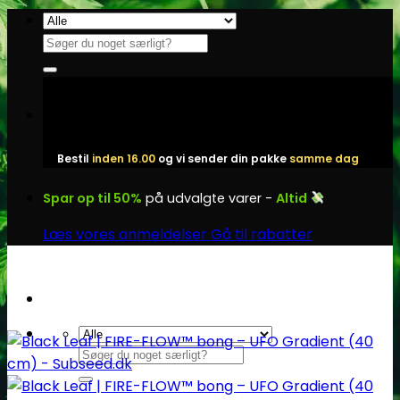
Fortsæt
til
Søg
indhold
efter:
Bestil
inden 16.00
og vi sender din pakke
samme dag
Spar op til 50%
på udvalgte varer -
Altid
Læs vores anmeldelser
Gå til rabatter
Søg
efter: