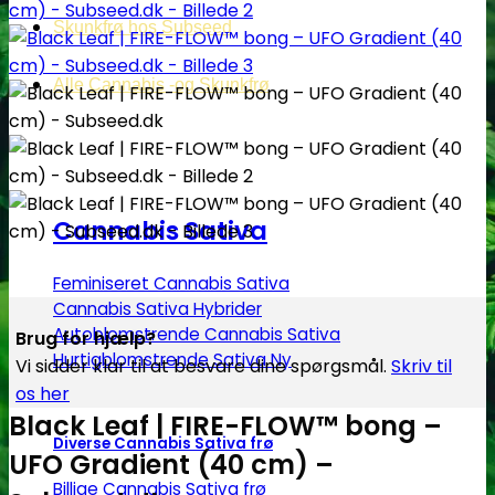
Skunkfrø hos Subseed
Alle Cannabis -og Skunkfrø
Cannabis Sativa
Feminiseret Cannabis Sativa
Cannabis Sativa Hybrider
Autoblomstrende Cannabis Sativa
Brug for hjælp?
Hurtigblomstrende Sativa
Vi sidder klar til at besvare dine spørgsmål.
Skriv til
os her
Black Leaf | FIRE-FLOW™ bong –
Diverse Cannabis Sativa frø
UFO Gradient (40 cm) –
Billige Cannabis Sativa frø