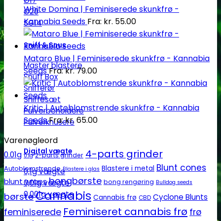
Ø17
White Domina | Feminiserede skunkfrø -
Ø20
Kannabia Seeds
Fra:
kr.
55.00
SG14
Sniff & Snus
Mataro Blue | Feminiserede skunkfrø - Kannabia
Master blastere
Seeds
Fra:
kr.
79.00
Snuff Box
Snifferør
Sniffesæt
Kritic | Autoblomstrende skunkfrø - Kannabia
Pulverbeholdere
Seeds
Fra:
kr.
65.00
Pulverknusere
Varenøgleord
Digital vægte
4-parts grinder
0.01g
2-parts grinder
0.1g
Blunt cones
Autoblomstrende
Blastere i metal
Blastere i glas
0,1g vægte
bongbørste
blunt wraps
0,01g vægte
bong rengøring
Bulldog seeds
Cannabis
0,001g vægte
børste
Cyclone Blunts
Cannabis frø
CBD
Feminiseret cannabis frø
feminiserede
frø