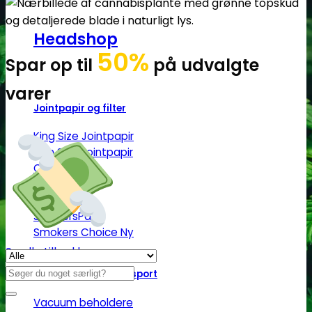
Headshop
50%
Spar op til
på udvalgte
varer
Jointpapir og filter
King Size Jointpapir
Slim Size Jointpapir
Cones
Filtertips
Blunt wraps
SmokersPack
Smokers Choice
Se alle tilbud her
Søg
Opbevaring og transport
efter:
Vacuum beholdere