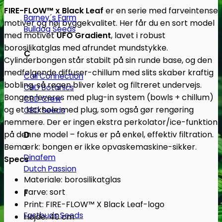
cm)
FIRE-FLOW™ x Black Leaf
er en serie med farveintense
Barney´s Farm
-
motiver og høj byggekvalitet. Her får du en sort model
Bulldog Seeds
Subseed.dk
med motivet
UFO Gradient
, lavet i robust
antal
borosilikatglas med afrundet mundstykke.
C
Cylinderbongen står stabilt på sin runde base, og den
medfølgende diffuser-chillum med slits skaber kraftig
Cali Connection
bobling, så røgen bliver kølet og filtreret undervejs.
CBD Botanics
Bongen leveres med plug-in system (bowls + chillum)
CBD Crew
og et kickhole med plug, som også gør rengøring
CBD Seeds
nemmere. Der er ingen ekstra perkolator/ice-funktion
D
på denne model – fokus er på enkel, effektiv filtration.
Bemærk: bongen er ikke opvaskemaskine-sikker.
Dinafem
Specs
Dutch Passion
Materiale: borosilikatglas
Farve: sort
F
Print: FIRE-FLOW™ X Black Leaf-logo
Fastbuds Seeds
Højde: 40 cm