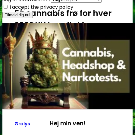
I accept the privacy policy
Få cannabis frø for hver
200DKK handlet i
headshoppen
Gå til headshoppen
Groudstyr
Groudstyr
Hej min ven!
Grolys