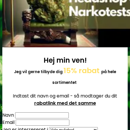
Tilbehør
Hej min ven!
15% rabat
Jeg vil gerne tilbyde dig
på hele
sortimentet
Indtast dit navn og email - så modtager du dit
rabatlink med det samme
Navn
Email
Jeg er interreseret i