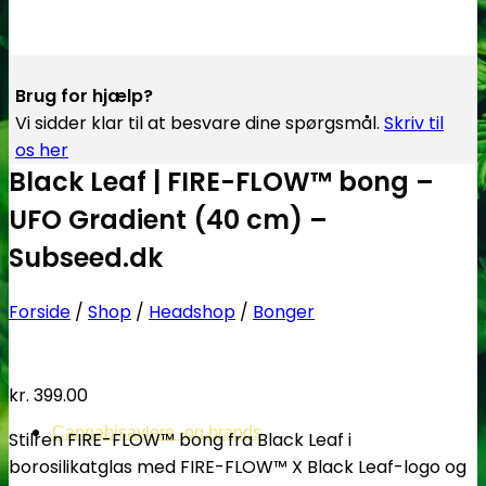
Brug for hjælp?
Vi sidder klar til at besvare dine spørgsmål.
Skriv til
os her
Black Leaf | FIRE-FLOW™ bong –
UFO Gradient (40 cm) –
Subseed.dk
Forside
/
Shop
/
Headshop
/
Bonger
kr.
399.00
Cannabisavlere -og brands
Stilren FIRE-FLOW™ bong fra Black Leaf i
borosilikatglas med FIRE-FLOW™ X Black Leaf-logo og