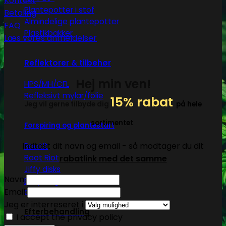
Kontakt
Plantepotter i stof
Betaling
Almindelige plantepotter
FAQ
Plastikbakker
Læs vores anmeldelser
Reflektorer & tilbehør
Hej min ven!
HPS/MH/CFL
Refleksivt mylar/folie
15% rabat
Jeg vil gerne tilbyde dig
på hele
sortimentet
Forspiring og plantestart
Indtast dit navn og email - så modtager du dit
Root!t
Root Riot
rabatlink med det samme
Jiffy disks
Navn
Eazy Plugs
Email
Grodan
Jeg er interreseret i
Efterbehandling
I accept the privacy policy