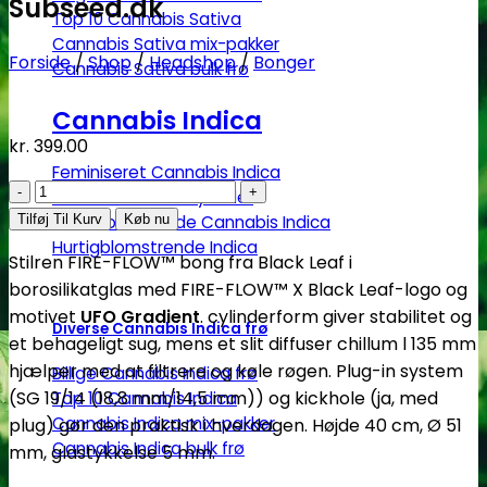
Subseed.dk
Top 10 Cannabis Sativa
Cannabis Sativa mix-pakker
Forside
/
Shop
/
Headshop
/
Bonger
Cannabis Sativa bulk frø
Cannabis Indica
kr.
399.00
Feminiseret Cannabis Indica
Black
Cannabis Indica Hybrider
Leaf
Autoblomstrende Cannabis Indica
Tilføj Til Kurv
Køb nu
|
Hurtigblomstrende Indica
Stilren FIRE-FLOW™ bong fra Black Leaf i
FIRE-
borosilikatglas med FIRE-FLOW™ X Black Leaf-logo og
FLOW™
motivet
UFO Gradient
. cylinderform giver stabilitet og
bong
Diverse Cannabis Indica frø
et behageligt sug, mens et slit diffuser chillum l 135 mm
–
hjælper med at filtrere og køle røgen. Plug-in system
Billige Cannabis Indica frø
UFO
(SG 19/14 (18,8 mm/14,5 mm)) og kickhole (ja, med
Top 10 Cannabis Indica
Gradient
Cannabis Indica mix-pakker
plug) gør den praktisk i hverdagen. Højde 40 cm, Ø 51
(40
Cannabis Indica bulk frø
mm, glastykkelse 5 mm.
cm)