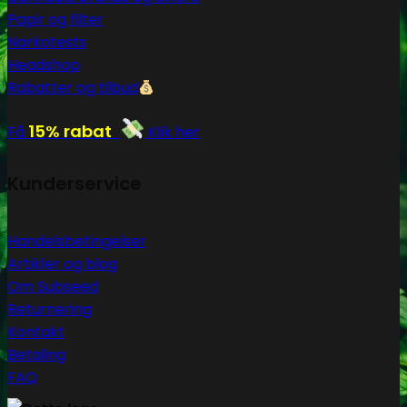
Papir og filter
Narkotests
Headshop
Rabatter og tilbud
15% rabat
Få
Klik her
Kunderservice
Handelsbetingelser
Artikler og blog
Om Subseed
Returnering
Kontakt
Betaling
FAQ