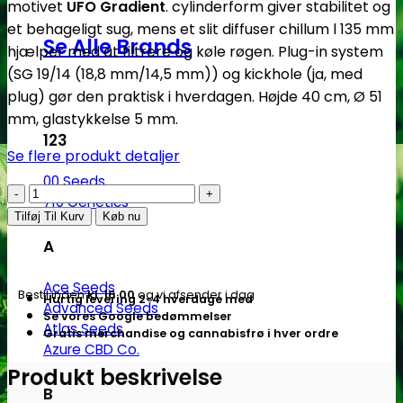
motivet
UFO Gradient
. cylinderform giver stabilitet og
et behageligt sug, mens et slit diffuser chillum l 135 mm
Se Alle Brands
hjælper med at filtrere og køle røgen. Plug-in system
(SG 19/14 (18,8 mm/14,5 mm)) og kickhole (ja, med
plug) gør den praktisk i hverdagen. Højde 40 cm, Ø 51
mm, glastykkelse 5 mm.
123
Se flere produkt detaljer
00 Seeds
Black
710 Genetics
Leaf
Tilføj Til Kurv
Køb nu
|
A
FIRE-
FLOW™
Ace Seeds
Bestil inden
kl. 16.00
og vi afsender i dag
Hurtig levering 2-4 hverdage med
bong
Advanced Seeds
Se vores Google bedømmelser
–
Atlas Seeds
Gratis merchandise og cannabisfrø i hver ordre
UFO
Azure CBD Co.
Gradient
Produkt beskrivelse
B
(40