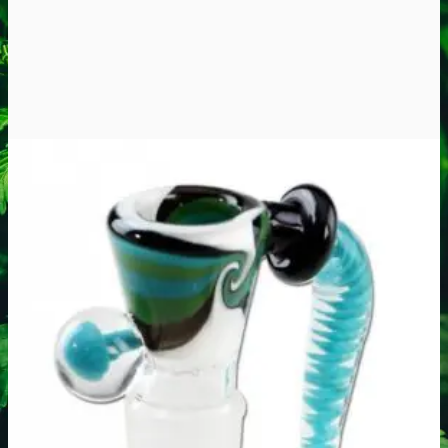
Oplev ALLe vores
brands lige her
Gå til brands
Narkotests