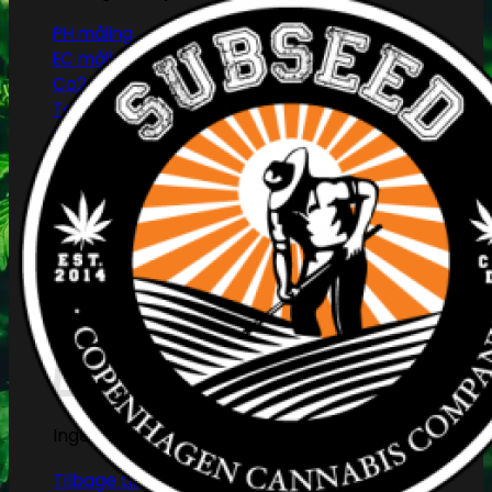
PH måling
EC måling
Co2 måling og kontrol
Temperatur og fugtighedsmålere
Målebægere og sprays
Tilbehør
Tape og fastgørelse
Kurv
Ingen produkter i kurven.
Tilbage til shoppen