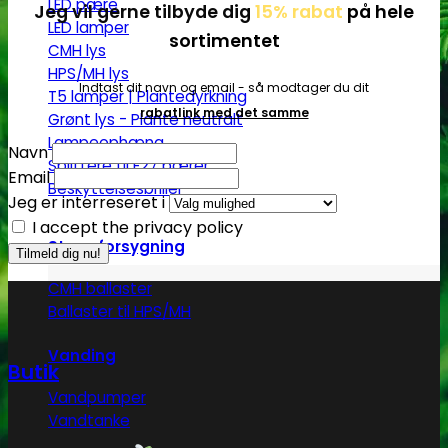
LED pære
Jeg vil gerne tilbyde dig
15% rabat
på hele
LED lamper
sortimentet
CMH lys
HPS/MH lys
Indtast dit navn og email - så modtager du dit
T5 lamper | Plantedyrkning
rabatlink med det samme
Grønt lys - Plante neutralt
Lampeophæng
Navn
Splittere til E27 pærer
Email
Beskyttelsesbriller
Jeg er interreseret i
I accept the privacy policy
Strømforsygning
CMH ballaster
Ballaster til HPS/MH
Vanding
Butik
Vandpumper
Vandtanke