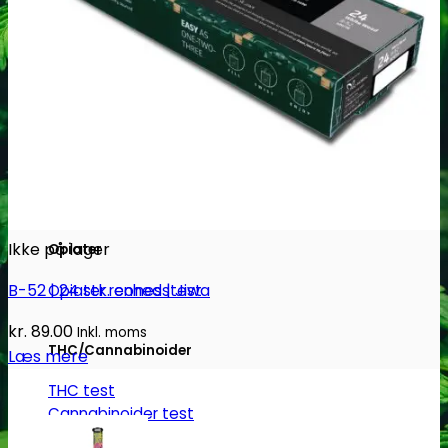
Ketamin
Ketamin renhedstest
MCPP
MCPP test
Ikke på lager
Opiater
B-52 | 24 stk. cones | Jiwa
Opiater renhedstest
kr.
89.00
Inkl. moms
THC/Cannabinoider
Læs mere
THC test
Cannabinoider test