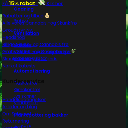
15% rabat
Få
Klik her
Gødning
Rabatter og tilbud
Biobizz
Alle vores Cannabis -og Skunkfrø
Groudstyr
Ventilation
Headshop
Billige Skunk -og Cannabis frø
Blæsere
Gratis Skunk -og Cannabis frø
Ventilationsrør -og slanger
Skunk avlere- og brands
Blæseregulator
Narkotikatests
Automatisering
Kunderservice
Tidskontrol
Klimakontrol
Lys skinner
Handelsbetingelser
Vandkølere
Artikler og blog
Om Subseed
Plantepotter og bakker
Returnering
Air-Pot®