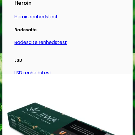
Heroin
Heroin renhedstest
Badesalte
Badesalte renhedstest
LSD
LSD renhedstest
Benzodiazepiner
Benzoer renhedstest
GHB/Hætter
GHB/Hætter renhedstest