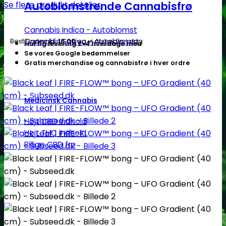
-
Autoblomstrende Cannabisfrø
Se flere produkt detaljer
Subseed.dk
antal
Cannabis Indica - Autoblomst
Cannabis Sativa - Autoblomst
Bestil inden
kl. 16.00
og vi afsender i dag
Hurtig levering 2-4 hverdage med
Se vores Google bedømmelser
Gratis merchandise og cannabisfrø i hver ordre
Medicinsk Cannabis
Højt CBD indhold
Højt THC indhold
Billige CBD frø