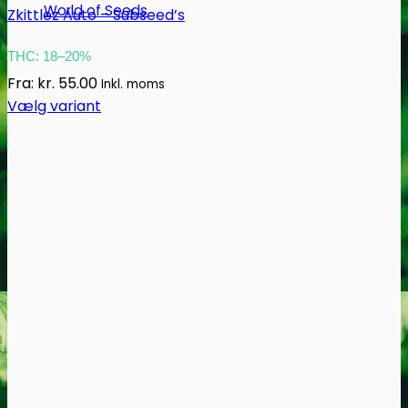
World of Seeds
Zkittlez Auto – Subseed’s
THC: 18–20%
Fra:
kr.
55.00
Inkl. moms
Vælg variant
Dette
vare
har
flere
varianter.
Mulighederne
kan
vælges
på
varesiden