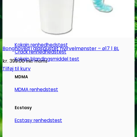
Narkotests
Kokain Tests
Kokain renhedhedstest
Bonghoved i glaspustet hvirvelmønster – ø17 | BL
Crack renhedhedstest
Kokain blandingsmiddel test
kr.
399.00
Inkl. moms
Tilføj til kurv
MDMA
MDMA renhedstest
Ecstasy
Ecstasy renhedstest