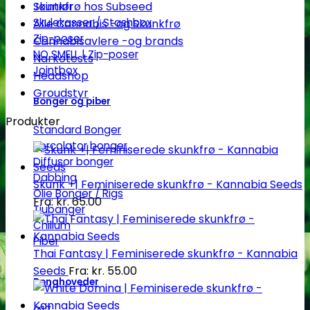
Skunkfrø hos Subseed
Jointrør
Skulekasser / Stashbox
Alle Cannabis -og Skunkfrø
Zip-poser
Cannabisavlere -og brands
NO SMELL | Zip-poser
Narkotests
Jointbox
Headshop
Groudstyr
Bonger og piber
Produkter
Standard Bonger
Percolator bonger
Diffusor bonger
Dabbing
Skunk +| Feminiserede skunkfrø - Kannabia Seeds
Olie Bonger / Rigs
Fra:
kr.
65.00
Tjubanger
Chillum
Piber
Thai Fantasy | Feminiserede skunkfrø - Kannabia
Seeds
Fra:
kr.
55.00
Bonghoveder