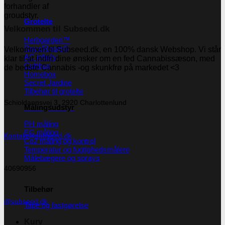
Grotelte
Velkommen til Subseed.dk
Herbgarden™
RoyalRoom®
Velkommen til Subseed.dk, en 100% dansk Webshop. Vi står
AC infinity
klar til at indfri dine ønsker om en fed Cannabissæson, med
Cultibox
de bedste Cannabis -og skunkfrø på markedet <3
Homebox
Secret Jardine
Tilbehør til grotelte
Schioldannsvej 3, 2920 Charlottenlund
Målingsudstyr
PH måling
EC måling
Kontakt@subseed.dk
Co2 måling og kontrol
Temperatur og fugtighedsmålere
Målebægere og sprays
40690956
Tilbehør
@subseed.dk
Tape og fastgørelse
Kurv