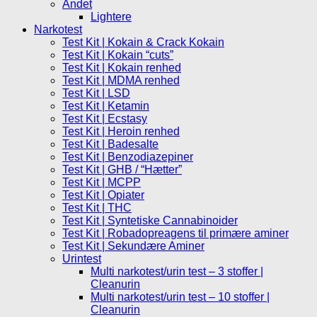
Andet
Lightere
Narkotest
Test Kit | Kokain & Crack Kokain
Test Kit | Kokain “cuts”
Test Kit | Kokain renhed
Test Kit | MDMA renhed
Test Kit | LSD
Test Kit | Ketamin
Test Kit | Ecstasy
Test Kit | Heroin renhed
Test Kit | Badesalte
Test Kit | Benzodiazepiner
Test Kit | GHB / “Hætter”
Test Kit | MCPP
Test Kit | Opiater
Test Kit | THC
Test Kit | Syntetiske Cannabinoider
Test Kit | Robadopreagens til primære aminer
Test Kit | Sekundære Aminer
Urintest
Multi narkotest/urin test – 3 stoffer |
Cleanurin
Multi narkotest/urin test – 10 stoffer |
Cleanurin