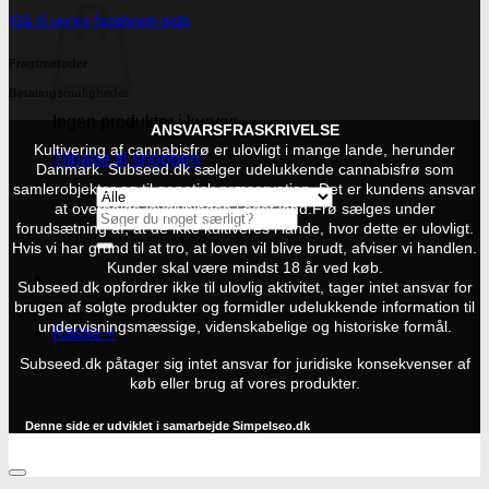
Gå til vores facebook-side
Fragtmetoder
Betalingsmuligheder
Ingen produkter i kurven.
ANSVARSFRASKRIVELSE
Kultivering af cannabisfrø er ulovligt i mange lande, herunder
Tilbage til shoppen
Danmark. Subseed.dk sælger udelukkende cannabisfrø som
samlerobjekter og til genetisk præservation. Det er kundens ansvar
at overholde lovgivningen i eget land.
Frø sælges under
Søg
forudsætning af, at de ikke kultiveres i lande, hvor dette er ulovligt.
efter:
Hvis vi har grund til at tro, at loven vil blive brudt, afviser vi handlen.
Kunder skal være mindst 18 år ved køb.
Subseed.dk opfordrer ikke til ulovlig aktivitet, tager intet ansvar for
brugen af solgte produkter og formidler udelukkende information til
undervisningsmæssige, videnskabelige og historiske formål.
Kasse
+
Subseed.dk påtager sig intet ansvar for juridiske konsekvenser af
køb eller brug af vores produkter.
Denne side er udviklet i samarbejde
Simpelseo.dk