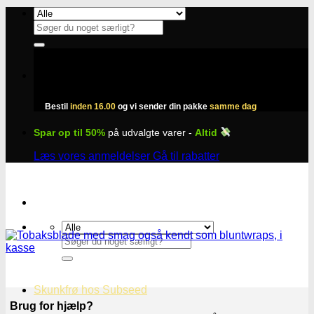
Fortsæt
til
Søg
indhold
efter:
Bestil
inden 16.00
og vi sender din pakke
samme dag
Spar op til 50%
på udvalgte varer -
Altid
Læs vores anmeldelser
Gå til rabatter
Søg
efter:
Skunkfrø hos Subseed
Brug for hjælp?