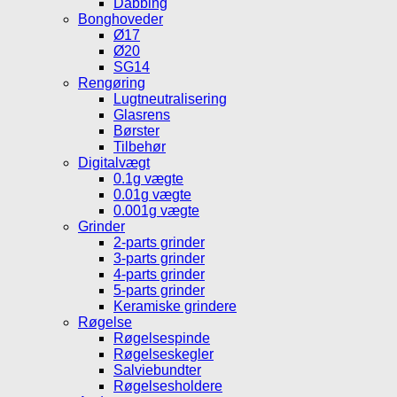
Dabbing
Bonghoveder
Ø17
Ø20
SG14
Rengøring
Lugtneutralisering
Glasrens
Børster
Tilbehør
Digitalvægt
0.1g vægte
0.01g vægte
0.001g vægte
Grinder
2-parts grinder
3-parts grinder
4-parts grinder
5-parts grinder
Keramiske grindere
Røgelse
Røgelsespinde
Røgelseskegler
Salviebundter
Røgelsesholdere