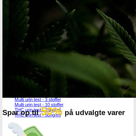
THC/Cannabinoider
THC test
Cannabinoider test
Robadope
Robadope tests
Simons tests
Test af primære aminer
URIN TESTS
Multi urin test - 3 stoffer
Multi urin test - 10 stoffer
50%
THC urin test - 25ng/ml
Spar op til
på udvalgte varer
THC urin test - 50ng/ml