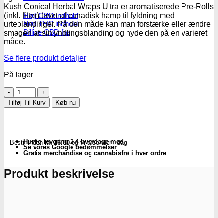
Kush Conical Herbal Wraps Ultra er aromatiserede Pre-Rolls
Højt CBD indhold
(inkl. filter) lavet af canadisk hamp til fyldning med
Højt THC indhold
urteblandinger. På den måde kan man forstærke eller ændre
Billige CBD frø
smagen af sin yndlingsblanding og nyde den på en varieret
måde.
Se flere produkt detaljer
På lager
Kush
Conical
Tilføj Til Kurv
Køb nu
"blunt
wraps"
-
Ultra
Hurtig levering 2-4 hverdage med
Bestil inden
kl. 16.00
og vi afsender i dag
Red
Se vores Google bedømmelser
antal
Gratis merchandise og cannabisfrø i hver ordre
Produkt beskrivelse