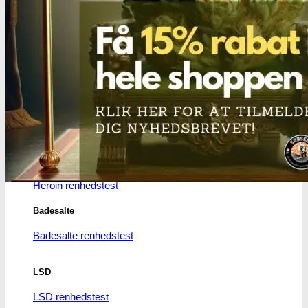
MDMA
MDMA renhedstest
Ecstasy
Ecstasy renhedstest
Heroin
Heroin renhedstest
Badesalte
Badesalte renhedstest
LSD
LSD renhedstest