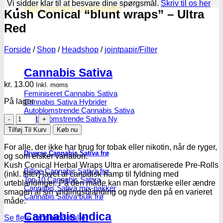
Vi sidder klar til at besvare dine spørgsmål.
Skriv til os her
Alle Cannabis -og Skunkfrø
Kush Conical “blunt wraps” – Ultra
Red
Forside
/
Shop
/
Headshop
/
jointpapir/Filter
Cannabis Sativa
kr.
13.00
Inkl. moms
Feminiseret Cannabis Sativa
På lager
Cannabis Sativa Hybrider
Autoblomstrende Cannabis Sativa
Kush
Hurtigblomstrende Sativa
Conical
Tilføj Til Kurv
Køb nu
"blunt
wraps"
For alle, der ikke har brug for tobak eller nikotin, når de ryger,
Diverse Cannabis Sativa frø
-
og som elsker variation:
Ultra
Kush Conical Herbal Wraps Ultra er aromatiserede Pre-Rolls
Billige Cannabis Sativa frø
Red
(inkl. filter) lavet af canadisk hamp til fyldning med
Top 10 Cannabis Sativa
antal
urteblandinger. På den måde kan man forstærke eller ændre
Cannabis Sativa mix-pakker
smagen af sin yndlingsblanding og nyde den på en varieret
Cannabis Sativa bulk frø
måde.
Cannabis Indica
Se flere produkt detaljer