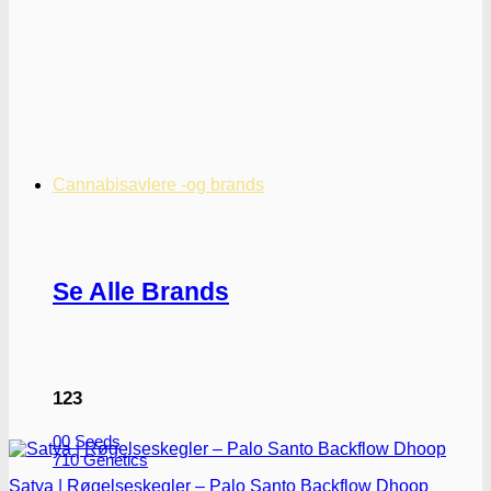
Cannabisavlere -og brands
Se Alle Brands
123
00 Seeds
710 Genetics
Satya | Røgelseskegler – Palo Santo Backflow Dhoop