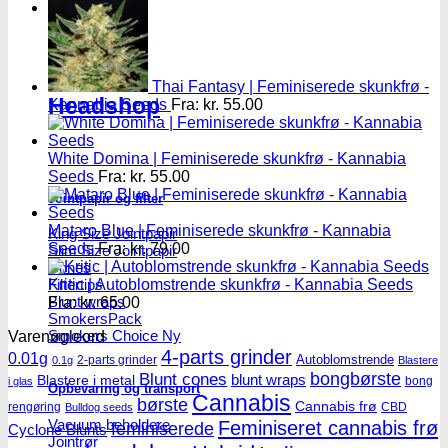
Headshop
Thai Fantasy | Feminiserede skunkfrø -
Headshop
Kannabia Seeds
Fra:
kr.
55.00
White Domina | Feminiserede skunkfrø - Kannabia
Seeds
Fra:
kr.
55.00
Jointpapir og filter
Mataro Blue | Feminiserede skunkfrø - Kannabia
King Size Jointpapir
Seeds
Fra:
kr.
79.00
Slim Size Jointpapir
Cones
Kritic | Autoblomstrende skunkfrø - Kannabia Seeds
Filtertips
Blunt wraps
Fra:
kr.
65.00
SmokersPack
Smokers Choice
Varenøgleord
4-parts grinder
0.01g
Autoblomstrende
2-parts grinder
0.1g
Blastere
Blunt cones
bongbørste
blunt wraps
Blastere i metal
bong
i glas
Opbevaring og transport
Cannabis
børste
Cannabis frø
rengøring
CBD
Bulldog seeds
Vacuum beholdere
Feminiseret cannabis frø
feminiserede
Cyclone Blunts
Jointrør