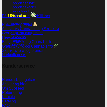
Røgelsespinde
Røgelseskegler
Salviebundter
15% rabat
Røgelsesholdere
Få
Klik her
Rengøring
Rabatter og tilbud
Alle vores Cannabis -og Skunkfrø
Lugt- og duftfjernere
Groudstyr
Glasrens
Headshop
Børster
Billige Skunk -og Cannabis frø
Tilbehør
Gratis Skunk -og Cannabis frø
Skunk avlere- og brands
Narkotikatests
Kunderservice
Handelsbetingelser
Artikler og blog
Om Subseed
Returnering
Kontakt
Betaling
FAQ