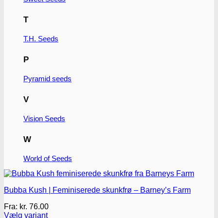
vælges
på
T
varesiden
T.H. Seeds
P
Pyramid seeds
V
Vision Seeds
W
World of Seeds
Bubba Kush | Feminiserede skunkfrø – Barney’s Farm
Fra:
kr.
76.00
Vælg variant