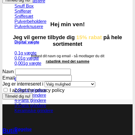
Master blastere
Snuff Box
Snifferør
Sniffesæt
Pulverbeholdere
Hej min ven!
Pulverknusere
Jeg vil gerne tilbyde dig
15% rabat
på hele
Digital vægte
sortimentet
0,1g vægte
Indtast dit navn og email - så modtager du dit
0,01g vægte
rabatlink med det samme
0,001g vægte
Navn
Email
Grindere
Jeg er interreseret i
2-Parts grindere
I accept the privacy policy
3-Parts grindere
4-Parts grindere
5-Parts grindere
Keramiske grindere
Røgelse
Butik