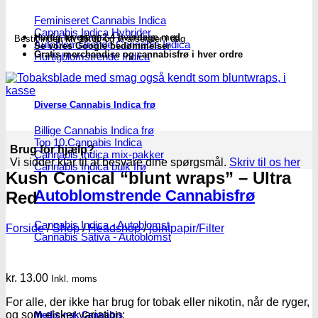
Feminiseret Cannabis Indica
Cannabis Indica Hybrider
Hurtig levering 2-4 hverdage med
Bestil inden
kl. 16.00
og vi afsender i dag
Autoblomstrende Cannabis Indica
Se vores Google bedømmelser
Gratis merchandise og cannabisfrø i hver ordre
Hurtigblomstrende Indica
Diverse Cannabis Indica frø
Billige Cannabis Indica frø
Top 10 Cannabis Indica
Brug for hjælp?
Cannabis Indica mix-pakker
Vi sidder klar til at besvare dine spørgsmål.
Skriv til os her
Cannabis Indica bulk frø
Kush Conical “blunt wraps” – Ultra
Autoblomstrende Cannabisfrø
Red
Cannabis Indica - Autoblomst
Forside
/
Shop
/
Headshop
/
jointpapir/Filter
Cannabis Sativa - Autoblomst
kr.
13.00
Inkl. moms
For alle, der ikke har brug for tobak eller nikotin, når de ryger,
og som elsker variation:
Medicinsk Cannabis