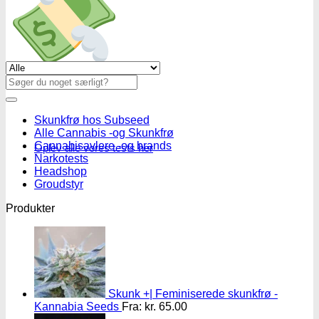
Se alle tilbud her
Søg
efter:
Skunkfrø hos Subseed
Alle Cannabis -og Skunkfrø
Cannabisavlere -og brands
Oplev alle vores tests her
Narkotests
Headshop
Groudstyr
Produkter
Skunk +| Feminiserede skunkfrø -
Kannabia Seeds
Fra:
kr.
65.00