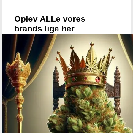
Oplev ALLe vores
brands lige her
Gå til brands
Narkotests
Narkotests
Kokain Tests
Kokain renhedhedstest
Crack renhedhedstest
Kokain blandingsmiddel test