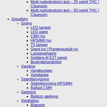
Multi narkotest/urin test – 25 ng/ml THC |
Cleanurin
Multi narkotest/urin test – 50 ng/ml THC |
Cleanurin
Groudstyr
Grolys
LED lamper
LED pære
CMH lys
HPS/MH lys
T5 lamper
Grønt lys | Planteneutralt lys
Lampeophæng
Splittere til E27 pærer
Beskyttelsesbriller
Vanding
Vandpumper
Vandtanke
Strømforsygning
Strømforsyning HPS/MH
Ballast CMH
Gødning
Biobizz gødning
Ventilation
Blæsere