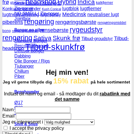
headshop
Hybrid
Indica
frø
Skulekasser / Stashbox
glasrens
kalkfjerner
Zip-poser
lugtblok
lugtfjerner
Konkurrence vinder
Kush Conical
NO SMELL | Zip-poser
Medicinsk
lugtneutralisering
lugt spray
neutraliser lugt
Jointbox
rengøring
piberens
rengøringsbørste
rengøringsmiddel
rygeudstyr
rensebørste
Bonger og piber
bong
rengøringstilbehør
rengøring
Sativa
Skunk frø
Tilbud-
Tilbud-groudstyr
Standard Bonger
Tilbud-skunkfrø
Percolator bonger
headshop
Diffusor bonger
Dabbing
Olie Bonger / Rigs
Tjubanger
Hej min ven!
Chillum
Piber
15% rabat
Jeg vil gerne tilbyde dig
på hele sortimentet
Bonghoveder
Indtast dit navn og email - så modtager du dit
rabatlink med
det samme
Ø17
Ø20
Navn
SG14
Email
Jeg er interreseret i
Sniff & Snus
I accept the privacy policy