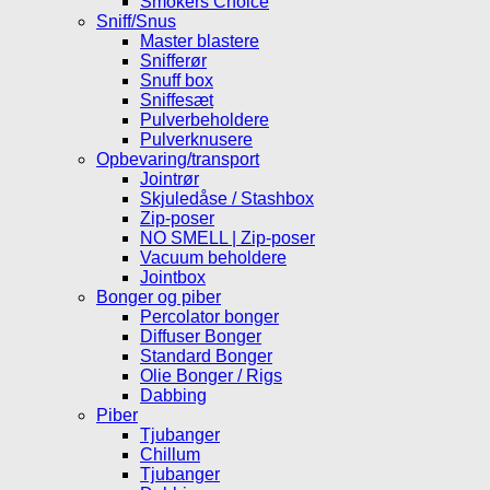
Smokers Choice
Sniff/Snus
Master blastere
Snifferør
Snuff box
Sniffesæt
Pulverbeholdere
Pulverknusere
Opbevaring/transport
Jointrør
Skjuledåse / Stashbox
Zip-poser
NO SMELL | Zip-poser
Vacuum beholdere
Jointbox
Bonger og piber
Percolator bonger
Diffuser Bonger
Standard Bonger
Olie Bonger / Rigs
Dabbing
Piber
Tjubanger
Chillum
Tjubanger