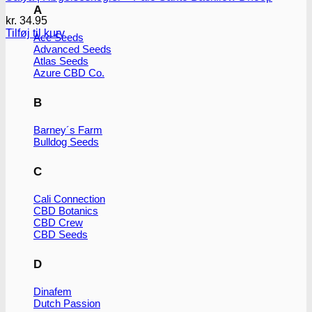
A
kr.
34.95
Tilføj til kurv
Ace Seeds
Advanced Seeds
Atlas Seeds
Azure CBD Co.
B
Barney´s Farm
Bulldog Seeds
C
Cali Connection
CBD Botanics
CBD Crew
CBD Seeds
D
Dinafem
Dutch Passion