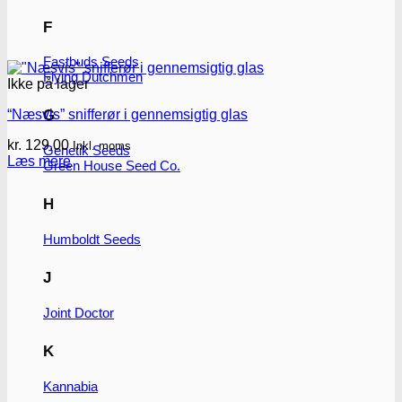
F
Fastbuds Seeds
Flying Dutchmen
Ikke på lager
“Næsvis” snifferør i gennemsigtig glas
G
kr.
129.00
Inkl. moms
Genetik Seeds
Læs mere
Green House Seed Co.
H
Humboldt Seeds
J
Joint Doctor
K
Kannabia