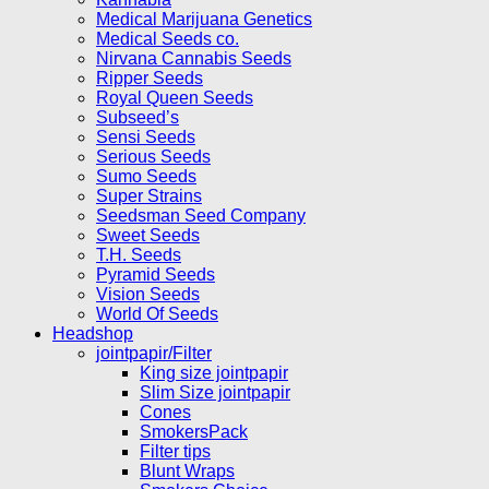
Medical Marijuana Genetics
Medical Seeds co.
Nirvana Cannabis Seeds
Ripper Seeds
Royal Queen Seeds
Subseed’s
Sensi Seeds
Serious Seeds
Sumo Seeds
Super Strains
Seedsman Seed Company
Sweet Seeds
T.H. Seeds
Pyramid Seeds
Vision Seeds
World Of Seeds
Headshop
jointpapir/Filter
King size jointpapir
Slim Size jointpapir
Cones
SmokersPack
Filter tips
Blunt Wraps