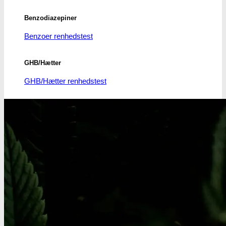
Benzodiazepiner
Benzoer renhedstest
GHB/Hætter
GHB/Hætter renhedstest
Ketamin
Ketamin renhedstest
MCPP
MCPP test
Opiater
Opiater renhedstest