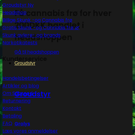
Groudstyr
Få cannabis frø for hver
Headshop
Billige Skunk -og Cannabis frø
200DKK handlet i
Gratis Skunk -og Cannabis frø 🌿
headshoppen
Skunk avlere- og brands
Narkotikatests
Gå til headshoppen
Kunderservice
Groudstyr
Handelsbetingelser
Artikler og blog
Groudstyr
Om Subseed
Returnering
Kontakt
Betaling
FAQ
Grolys
Læs vores anmeldelser