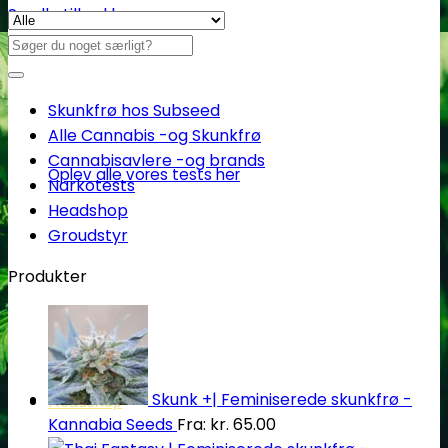
Se alle tilbud her
Søg
efter:
Skunkfrø hos Subseed
Alle Cannabis -og Skunkfrø
Cannabisavlere -og brands
Oplev alle vores tests her
Narkotests
Headshop
Groudstyr
Produkter
Skunk +| Feminiserede skunkfrø -
Headshop
Kannabia Seeds
Fra:
kr.
65.00