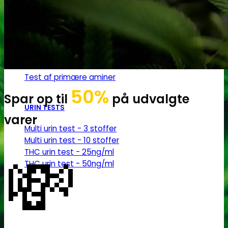
Robadope
Robadope tests
Simons tests
Test af primære aminer
50%
Spar op til
på udvalgte
URIN TESTS
varer
Multi urin test - 3 stoffer
Multi urin test - 10 stoffer
💸
THC urin test - 25ng/ml
THC urin test - 50ng/ml