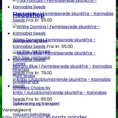
Headshop
Thai Fantasy | Feminiserede skunkfrø - Kannabia
Seeds
Fra:
kr.
55.00
White Domina | Feminiserede skunkfrø -
Jointpapir og filter
Kannabia Seeds
Fra:
kr.
55.00
King Size Jointpapir
Slim Size Jointpapir
Cones
Mataro Blue | Feminiserede skunkfrø - Kannabia
Filtertips
Seeds
Fra:
kr.
79.00
Blunt wraps
SmokersPack
Smokers Choice
Kritic | Autoblomstrende skunkfrø - Kannabia
Seeds
Fra:
kr.
65.00
Opbevaring og transport
Varenøgleord
Vacuum beholdere
4-parts grinder
0.01g
2-parts grinder