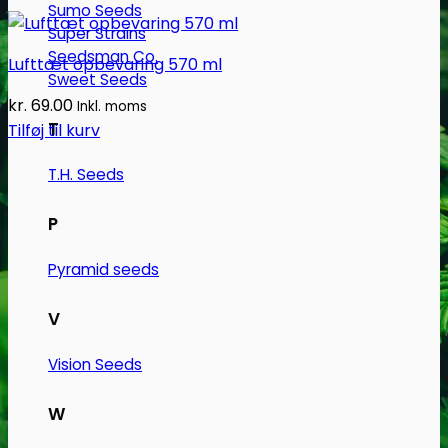
Sumo Seeds
Super Strains
Seedsman Co.
Lufttæt opbevaring 570 ml
Sweet Seeds
kr.
69.00
Inkl. moms
T
Tilføj til kurv
T.H. Seeds
P
Pyramid seeds
V
Vision Seeds
W