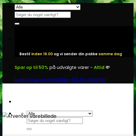
Fortsæt
til
Søg
indhold
efter:
Bestil
inden 16.00
og vi sender din pakke
samme dag
Spar op til 50%
på udvalgte varer -
Altid
💸
Læs vores anmeldelser
Gå til rabatter
Søg
efter: