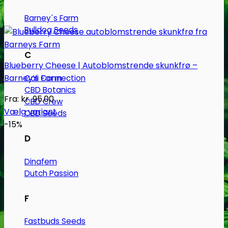
Barney´s Farm
Bulldog Seeds
C
Blueberry Cheese | Autoblomstrende skunkfrø –
Barney’s Farm
Cali Connection
CBD Botanics
Fra:
kr.
95.00
CBD Crew
Vælg variant
CBD Seeds
Dette
-15%
vare
D
har
Dinafem
flere
Dutch Passion
varianter.
Mulighederne
F
kan
vælges
Fastbuds Seeds
på