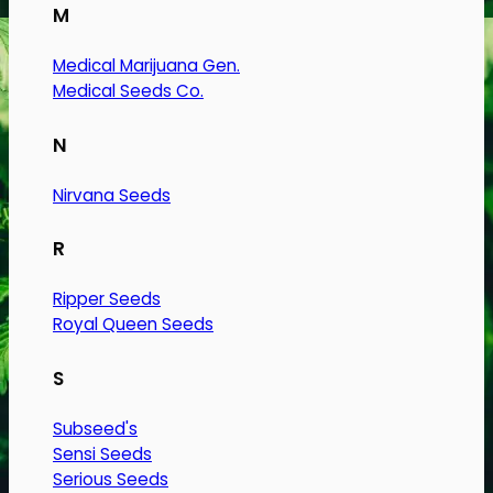
Dette
M
vare
Medical Marijuana Gen.
har
Medical Seeds Co.
flere
varianter.
N
Mulighederne
kan
Nirvana Seeds
vælges
på
R
varesiden
Ripper Seeds
Royal Queen Seeds
S
Subseed's
Sensi Seeds
Serious Seeds