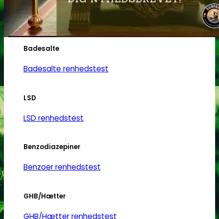
Heroin
Heroin renhedstest
Badesalte
Badesalte renhedstest
LSD
LSD renhedstest
Benzodiazepiner
Benzoer renhedstest
GHB/Hætter
GHB/Hætter renhedstest