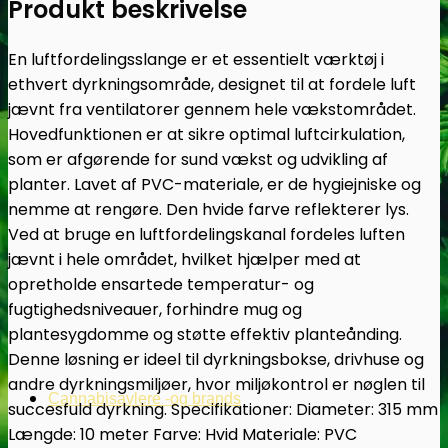
Produkt beskrivelse
En luftfordelingsslange er et essentielt værktøj i
ethvert dyrkningsområde, designet til at fordele luft
jævnt fra ventilatorer gennem hele vækstområdet.
Hovedfunktionen er at sikre optimal luftcirkulation,
som er afgørende for sund vækst og udvikling af
planter. Lavet af PVC-materiale, er de hygiejniske og
nemme at rengøre. Den hvide farve reflekterer lys.
Ved at bruge en luftfordelingskanal fordeles luften
jævnt i hele området, hvilket hjælper med at
opretholde ensartede temperatur- og
fugtighedsniveauer, forhindre mug og
plantesygdomme og støtte effektiv planteånding.
Denne løsning er ideel til dyrkningsbokse, drivhuse og
andre dyrkningsmiljøer, hvor miljøkontrol er nøglen til
Cannabisavlere -og brands
succesfuld dyrkning. Specifikationer: Diameter: 315 mm
Længde: 10 meter Farve: Hvid Materiale: PVC