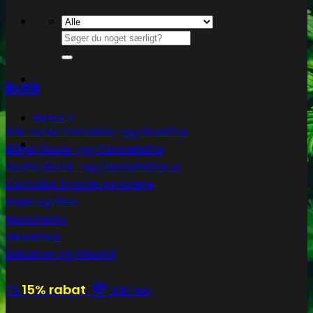
Søg
efter:
Butik
Kasse
+
Alle vores Cannabis -og Skunkfrø
Billige Skunk -og Cannabisfrø
Gratis Skunk -og Cannabisfrø 🌿
Cannabis brands og avlere
Papir og filter
Narkotests
Headshop
Rabatter og tilbud💰
💸
15% rabat
Få
Klik her