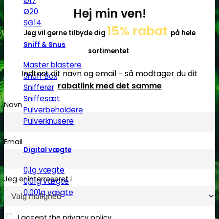
Ø17
Hej min ven!
Ø20
SG14
15% rabat
Jeg vil gerne tilbyde dig
på hele
Sniff & Snus
sortimentet
Master blastere
Indtast dit navn og email - så modtager du dit
Snuff Box
rabatlink med det samme
Snifferør
Sniffesæt
Navn
Pulverbeholdere
Pulverknusere
Email
Digital vægte
0,1g vægte
Jeg er interreseret i
0,01g vægte
0,001g vægte
I accept the privacy policy