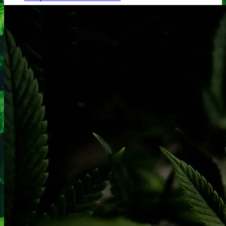
Ketamin
Ketamin renhedstest
MCPP
MCPP test
Opiater
Opiater renhedstest
THC/Cannabinoider
THC test
Cannabinoider test