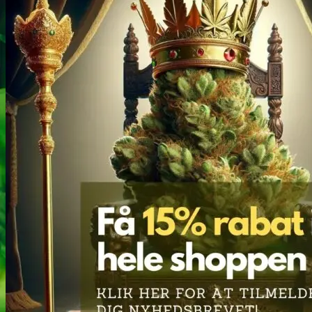
Narkotests
Kokain Tests
Kokain renhedhedstest
Crack renhedhedstest
Kokain blandingsmiddel test
MDMA
MDMA renhedstest
Ecstasy
Ecstasy renhedstest