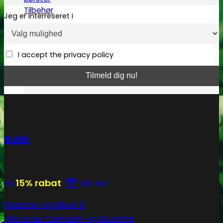
Tilbehør
Jeg er interreseret i
I accept the privacy policy
Butik
💸
15% rabat
Få
Klik her
Rabatter og tilbud 💰
Alle vores Cannabis -og Skunkfrø