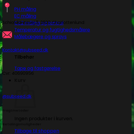
PH måling
EC måling
Schioldannsvej 3, 2920 Charlottenlund
Co2 måling og kontrol
Temperatur og fugtighedsmålere
Målebægere og sprays
Kontakt@subseed.dk
Tilbehør
Tape og fastgørelse
Cvr: 40690956
Kurv
@subseed.dk
Fragtmetoder
Ingen produkter i kurven.
Betalingsmuligheder
Tilbage til shoppen