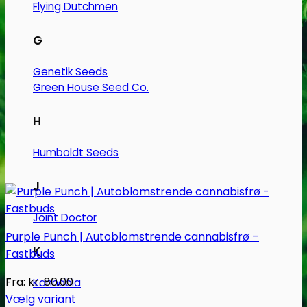
Flying Dutchmen
varesiden
G
Genetik Seeds
Green House Seed Co.
H
Humboldt Seeds
J
Joint Doctor
Purple Punch | Autoblomstrende cannabisfrø –
K
Fastbuds
Fra:
kr.
80.00
Kannabia
Vælg variant