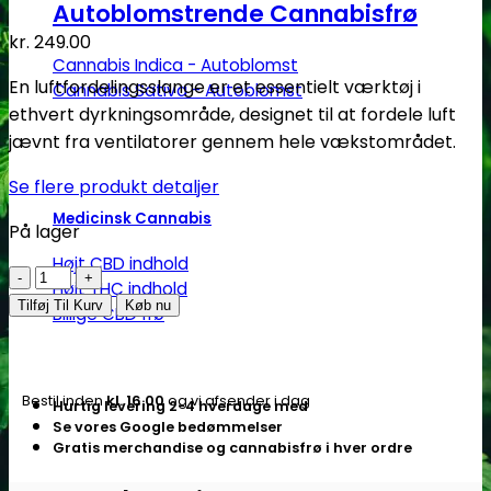
Autoblomstrende Cannabisfrø
kr.
249.00
Cannabis Indica - Autoblomst
En luftfordelingsslange er et essentielt værktøj i
Cannabis Sativa - Autoblomst
ethvert dyrkningsområde, designet til at fordele luft
jævnt fra ventilatorer gennem hele vækstområdet.
Se flere produkt detaljer
Medicinsk Cannabis
På lager
Højt CBD indhold
Luftfordelingsslange
Højt THC indhold
315mm
Tilføj Til Kurv
Køb nu
Billige CBD frø
x
10m
antal
Bestil inden
kl. 16.00
og vi afsender i dag
Hurtig levering 2-4 hverdage med
Se vores Google bedømmelser
Gratis merchandise og cannabisfrø i hver ordre