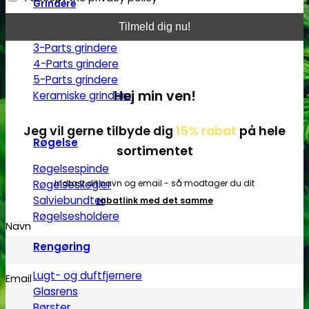
Grindere
2-Parts grindere
3-Parts grindere
4-Parts grindere
5-Parts grindere
Hej min ven!
Keramiske grindere
Jeg vil gerne tilbyde dig
15% rabat
på hele
Røgelse
sortimentet
Røgelsespinde
Indtast dit navn og email - så modtager du dit
Røgelseskegler
Salviebundter
rabatlink med det samme
Røgelsesholdere
Navn
Rengøring
Lugt- og duftfjernere
Email
Glasrens
Børster