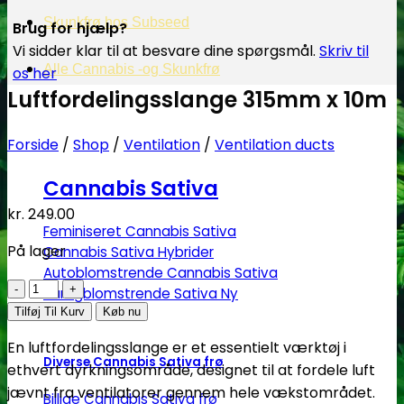
Skunkfrø hos Subseed
Brug for hjælp?
Vi sidder klar til at besvare dine spørgsmål.
Skriv til
Alle Cannabis -og Skunkfrø
os her
Luftfordelingsslange 315mm x 10m
Forside
/
Shop
/
Ventilation
/
Ventilation ducts
Cannabis Sativa
kr.
249.00
Feminiseret Cannabis Sativa
På lager
Cannabis Sativa Hybrider
Autoblomstrende Cannabis Sativa
Luftfordelingsslange
Hurtigblomstrende Sativa
315mm
Tilføj Til Kurv
Køb nu
x
En luftfordelingsslange er et essentielt værktøj i
10m
Diverse Cannabis Sativa frø
ethvert dyrkningsområde, designet til at fordele luft
antal
jævnt fra ventilatorer gennem hele vækstområdet.
Billige Cannabis Sativa frø