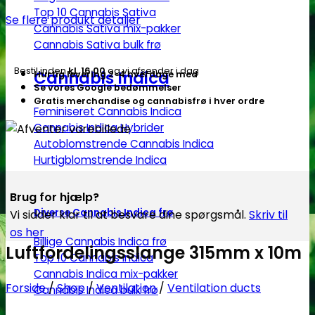
Top 10 Cannabis Sativa
Se flere produkt detaljer
Cannabis Sativa mix-pakker
Cannabis Sativa bulk frø
Bestil inden
kl. 16.00
og vi afsender i dag
Cannabis Indica
Hurtig levering 2-4 hverdage med
Se vores Google bedømmelser
Gratis merchandise og cannabisfrø i hver ordre
Feminiseret Cannabis Indica
Cannabis Indica Hybrider
Autoblomstrende Cannabis Indica
Hurtigblomstrende Indica
Brug for hjælp?
Diverse Cannabis Indica frø
Vi sidder klar til at besvare dine spørgsmål.
Skriv til
os her
Billige Cannabis Indica frø
Luftfordelingsslange 315mm x 10m
Top 10 Cannabis Indica
Cannabis Indica mix-pakker
Forside
/
Shop
/
Ventilation
/
Ventilation ducts
Cannabis Indica bulk frø