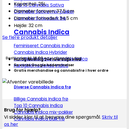
rund
Kapacitet: 25L
Top 10 Cannabis Sativa
plantepotte
Diameter foroven: 37,5 cm
Cannabis Sativa mix-pakker
25L
Diameter forneden: 34,5 cm
Cannabis Sativa bulk frø
antal
Højde: 32 cm
Cannabis Indica
Se flere produkt detaljer
Feminiseret Cannabis Indica
Cannabis Indica Hybrider
Bestil inden
kl. 16.00
og vi afsender i dag
Autoblomstrende Cannabis Indica
Hurtig levering 2-4 hverdage med
Hurtigblomstrende Indica
Se vores Google bedømmelser
Gratis merchandise og cannabisfrø i hver ordre
Diverse Cannabis Indica frø
Billige Cannabis Indica frø
Top 10 Cannabis Indica
Brug for hjælp?
Cannabis Indica mix-pakker
Vi sidder klar til at besvare dine spørgsmål.
Skriv til
Cannabis Indica bulk frø
os her