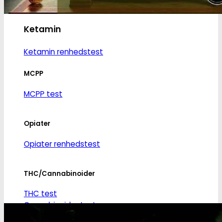
Ketamin
Ketamin renhedstest
MCPP
MCPP test
Opiater
Opiater renhedstest
THC/Cannabinoider
THC test
Cannabinoider test