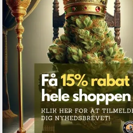
Heroin
Heroin renhedstest
Badesalte
Badesalte renhedstest
LSD
LSD renhedstest
Benzodiazepiner
Benzoer renhedstest
GHB/Hætter
GHB/Hætter renhedstest