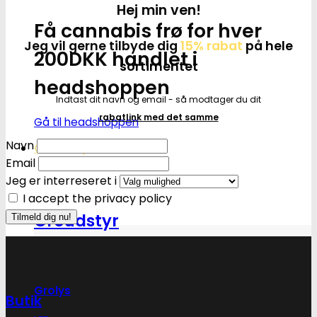
Hej min ven!
Få cannabis frø for hver
Jeg vil gerne tilbyde dig
15% rabat
på hele
200DKK handlet i
sortimentet
headshoppen
Indtast dit navn og email - så modtager du dit
rabatlink med det samme
Gå til headshoppen
Navn
Groudstyr
Email
Jeg er interreseret i
I accept the privacy policy
Groudstyr
Grolys
Butik