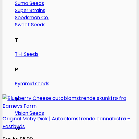
kan
Sumo Seeds
vælges
Super Strains
på
Seedsman Co.
Sweet Seeds
varesiden
T
T.H. Seeds
P
Pyramid seeds
V
Vision Seeds
Original Moby Dick | Autoblomstrende cannabisfrø –
Fastbuds
W