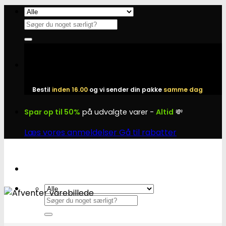
Fortsæt
til
Søg
indhold
efter:
Bestil
inden 16.00
og vi sender din pakke
samme dag
Spar op til 50%
på udvalgte varer -
Altid
💸
Læs vores anmeldelser
Gå til rabatter
Søg
efter: