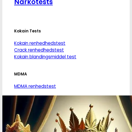
Narkotests
Kokain Tests
Kokain renhedhedstest
Crack renhedhedstest
Kokain blandingsmiddel test
MDMA
MDMA renhedstest
Ecstasy
Ecstasy renhedstest