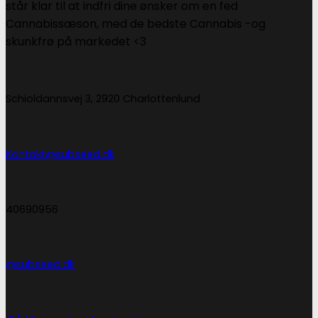
står klar til at indfri dine ønsker om en fed
Cannabissæson, med de bedste Cannabis -og
skunkfrø på markedet <3
Schioldannsvej 3, 2920 Charlottenlund
Kontakt@subseed.dk
40690956
@subseed.dk