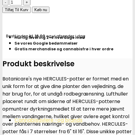
Hercules
|
Tilføj Til Kurv
Køb nu
"super
roots"
rund
Bestil inden
kl. 16.00
og vi afsender i dag
Hurtig levering 2-4 hverdage med
plantepotte
Se vores Google bedømmelser
25L
Gratis merchandise og cannabisfrø i hver ordre
antal
Produkt beskrivelse
Botanicare's nye HERCULES-potter er formet med en
unik form for at give dine planter den vejledning, de
har brug for, for at undgå rodbegrænsning. Lufthuller
placeret rundt om siderne af HERCULES-potterne
opmuntrer dyrkningsmediet til at tørre mere jævnt
mellem vandingerne, hvilket giver avlere øget kontrol
Cannabisavlere -og brands
over planternes nærings- og vandbehov. HERCULES-
potter fås i 7 størrelser fra 6" til 16". Disse unikke potter