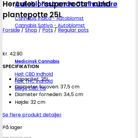
Hercules | “super roots” rund
Autoblomstrende Cannabisfrø
plantepotte 25L
Cannabis Indica - Autoblomst
Cannabis Sativa - Autoblomst
Forside
/
Shop
/
Pots
/
Regular pots
kr.
42.90
Medicinsk Cannabis
SPECIFIKATION
Højt CBD indhold
Kapacitet: 25L
Højt THC indhold
Diameter foroven: 37,5 cm
Billige CBD frø
Diameter forneden: 34,5 cm
Højde: 32 cm
Se flere produkt detaljer
På lager