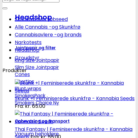
efter:
Headshop
Skunkfrø hos Subseed
Alle Cannabis -og Skunkfrø
Cannabisavlere -og brands
Narkotests
Jointpapir og filter
Headshop
Groudstyr
King Size Jointpapir
Slim Size Jointpapir
Produkter
Cones
Filtertips
Blunt wraps
SmokersPack
Skunk +| Feminiserede skunkfrø - Kannabia Seeds
Smokers Choice
Fra:
kr.
65.00
Opbevaring og transport
Thai Fantasy | Feminiserede skunkfrø - Kannabia
Vacuum beholdere
Seeds
Fra:
kr.
55.00