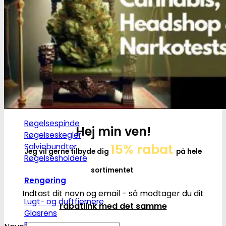
Grindere
2-Parts grindere
3-Parts grindere
4-Parts grindere
5-Parts grindere
Keramiske grindere
Røgelse
Røgelsespinde
Hej min ven!
Røgelseskegler
15% rabat
Salviebundter
Jeg vil gerne tilbyde dig
på hele
Røgelsesholdere
sortimentet
Rengøring
Indtast dit navn og email - så modtager du dit
Lugt- og duftfjernere
rabatlink med det samme
Glasrens
Børster