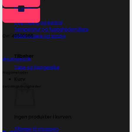
PH måling
EC måling
Co2 måling og kontrol
Temperatur og fugtighedsmålere
Målebægere og sprays
Cvr: 40690956
Tilbehør
@subseed.dk
Tape og fastgørelse
Fragtmetoder
Kurv
Betalingsmuligheder
Ingen produkter i kurven.
Tilbage til shoppen