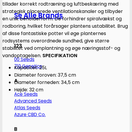
tillader korrekt rodtræning og luftbeskæring med
strategisk placerede ventilationskanaler og tilbyder
Se Alle Brands
en unik beholderform. De forhindrer spiralvækst og
rodboring, hvilket forårsager plantens ustabilitet. Brug
af disse fantastiske potter vil øge planternes
rodsystems overordnede sundhed, give større
123
stabilitet ved omplantning og øge næringsstof- og
vandoptagelsen.
SPECIFIKATION
00 Seeds
710 Genetics
Kapacitet: 25L
Diameter foroven: 37,5 cm
A
Diameter forneden: 34,5 cm
Højde: 32 cm
Ace Seeds
Advanced Seeds
Atlas Seeds
Azure CBD Co.
B