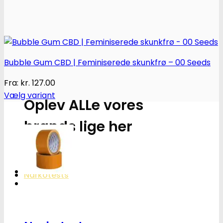
Bubble Gum CBD | Feminiserede skunkfrø – 00 Seeds
Fra:
kr.
127.00
Vælg variant
Oplev ALLe vores
Dette
vare
brands lige her
har
flere
Gå til brands
varianter.
Mulighederne
Narkotests
kan
vælges
på
varesiden