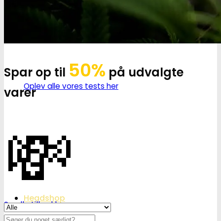
50%
Spar op til
på udvalgte
Oplev alle vores tests her
varer
💸
Headshop
Se alle tilbud her
Søg