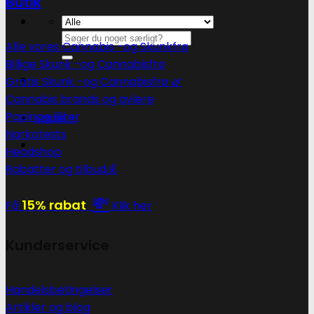
Butik
Søg
Alle vores Cannabis -og Skunkfrø
efter:
Billige Skunk -og Cannabisfrø
Gratis Skunk -og Cannabisfrø 🌿
Cannabis brands og avlere
Papir og filter
Kasse
+
Narkotests
Headshop
Rabatter og tilbud💰
💸
15% rabat
Få
Klik her
Kunderservice
Handelsbetingelser
Artikler og blog