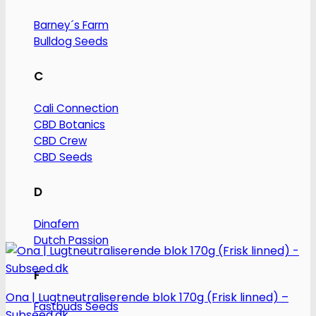
Barney´s Farm
Bulldog Seeds
C
Cali Connection
CBD Botanics
CBD Crew
CBD Seeds
D
Dinafem
Dutch Passion
F
Ona | Lugtneutraliserende blok 170g (Frisk linned) –
Fastbuds Seeds
Subseed.dk