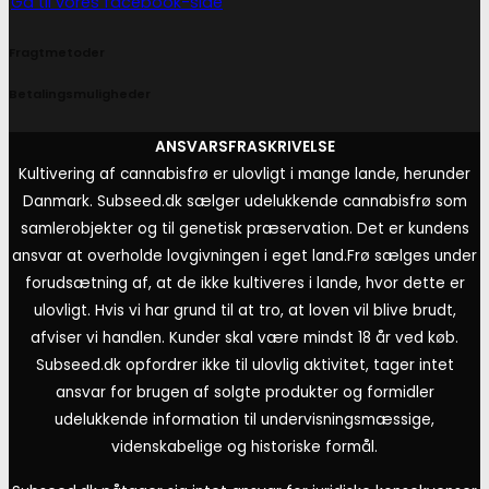
Gå til vores facebook-side
Fragtmetoder
Betalingsmuligheder
ANSVARSFRASKRIVELSE
Kultivering af cannabisfrø er ulovligt i mange lande, herunder
Danmark. Subseed.dk sælger udelukkende cannabisfrø som
samlerobjekter og til genetisk præservation. Det er kundens
ansvar at overholde lovgivningen i eget land.
Frø sælges under
forudsætning af, at de ikke kultiveres i lande, hvor dette er
ulovligt. Hvis vi har grund til at tro, at loven vil blive brudt,
afviser vi handlen. Kunder skal være mindst 18 år ved køb.
Subseed.dk opfordrer ikke til ulovlig aktivitet, tager intet
ansvar for brugen af solgte produkter og formidler
udelukkende information til undervisningsmæssige,
videnskabelige og historiske formål.