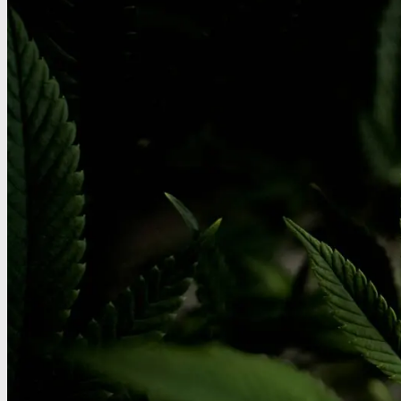
Robadope
Robadope tests
Simons tests
Test af primære aminer
URIN TESTS
Multi urin test - 3 stoffer
Multi urin test - 10 stoffer
THC urin test - 25ng/ml
THC urin test - 50ng/ml