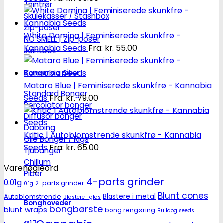
Jointrør
Skulekasser / Stashbox
Zip-poser
White Domina | Feminiserede skunkfrø -
NO SMELL | Zip-poser
Kannabia Seeds
Fra:
kr.
55.00
Jointbox
Bonger og piber
Mataro Blue | Feminiserede skunkfrø - Kannabia
Standard Bonger
Seeds
Fra:
kr.
79.00
Percolator bonger
Diffusor bonger
Dabbing
Kritic | Autoblomstrende skunkfrø - Kannabia
Olie Bonger / Rigs
Seeds
Fra:
kr.
65.00
Tjubanger
Chillum
Varenøgleord
Piber
4-parts grinder
0.01g
2-parts grinder
0.1g
Blunt cones
Autoblomstrende
Blastere i metal
Blastere i glas
Bonghoveder
bongbørste
blunt wraps
bong rengøring
Bulldog seeds