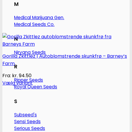
M
Medical Marijuana Gen.
Medical Seeds Co.
N
Nirvana Seeds
Gorilla Zkittlez | Autoblomstrende skunkfrø – Barney’s
Farm
R
Fra:
kr.
94.50
Ripper Seeds
Vælg variant
Royal Queen Seeds
Dette
vare
S
har
flere
Subseed's
varianter.
Sensi Seeds
Mulighederne
Serious Seeds