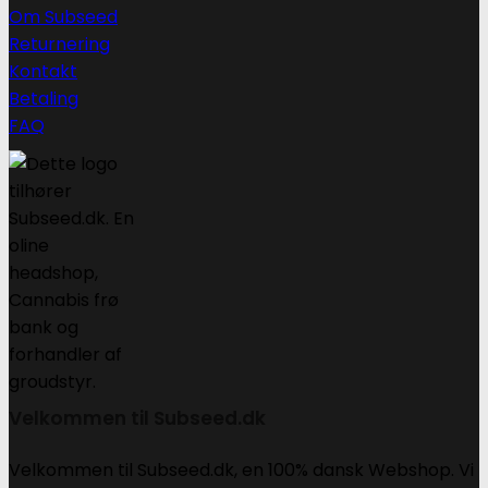
Om Subseed
Returnering
Kontakt
Betaling
FAQ
Velkommen til Subseed.dk
Velkommen til Subseed.dk, en 100% dansk Webshop. Vi