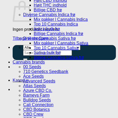
Højt CBD indhold
Højt THC indhold
Billige CBD frø
Diverse Cannabis Indica frø
Mix pakker | Cannabis Indica
Top 10 Cannabis Indica
Indica bulk frø
Ingen produkter i kurven.
Billige Cannabis Indica frø
Tilbage til shoppen
Diverse Cannabis Sativa frø
Mix pakker | Cannabis Sativa
Top 10 Cannabis Sativa
Søg
Sativa bulk frø
efter:
Billige Cannabis Sativa frø
Cannabis brands
00 Seeds
710 Genetics Seedbank
Ace Seeds
Kasse
+
Advanced Seeds
Atlas Seeds
Azure CBD Co.
Barneys Farm
Bulldog Seeds
Cali Connection
CBD Botanics
CBD Crew