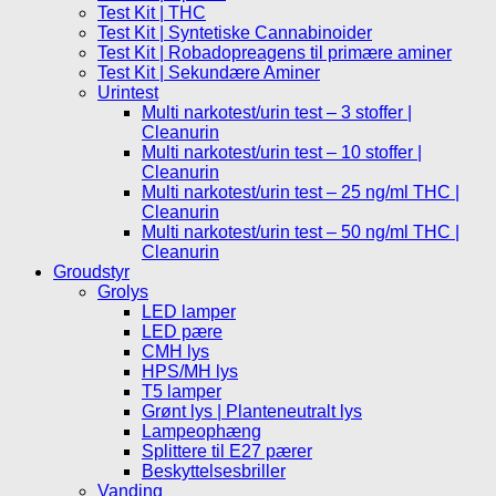
Test Kit | THC
Test Kit | Syntetiske Cannabinoider
Test Kit | Robadopreagens til primære aminer
Test Kit | Sekundære Aminer
Urintest
Multi narkotest/urin test – 3 stoffer |
Cleanurin
Multi narkotest/urin test – 10 stoffer |
Cleanurin
Multi narkotest/urin test – 25 ng/ml THC |
Cleanurin
Multi narkotest/urin test – 50 ng/ml THC |
Cleanurin
Groudstyr
Grolys
LED lamper
LED pære
CMH lys
HPS/MH lys
T5 lamper
Grønt lys | Planteneutralt lys
Lampeophæng
Splittere til E27 pærer
Beskyttelsesbriller
Vanding