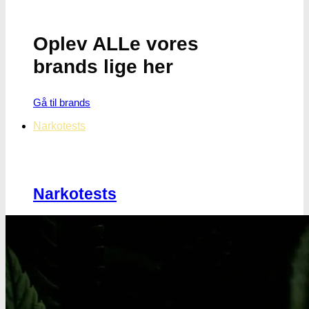
Oplev ALLe vores
brands lige her
Gå til brands
Narkotests
Narkotests
Kokain Tests
Kokain renhedhedstest
Crack renhedhedstest
Kokain blandingsmiddel test