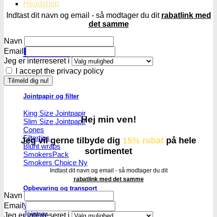
Headshop
Indtast dit navn og email - så modtager du dit
rabatlink med
det samme
Navn
Headshop
Email
Jeg er interreseret i
I accept the privacy policy
Jointpapir og filter
King Size Jointpapir
Hej min ven!
Slim Size Jointpapir
Cones
Filtertips
Jeg vil gerne tilbyde dig
15% rabat
på hele
Blunt wraps
sortimentet
SmokersPack
Smokers Choice
Indtast dit navn og email - så modtager du dit
rabatlink med det samme
Opbevaring og transport
Navn
Email
Vacuum beholdere
Jointrør
Jeg er interreseret i