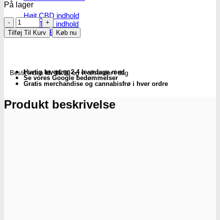
På lager
Højt CBD indhold
Firkantet
Højt THC indhold
plantepotte
Billige CBD frø
Tilføj Til Kurv
Køb nu
|
6L
(21x21x21.6cm)
antal
Hurtig levering 2-4 hverdage med
Bestil inden
kl. 16.00
og vi afsender i dag
Se vores Google bedømmelser
Gratis merchandise og cannabisfrø i hver ordre
Produkt beskrivelse