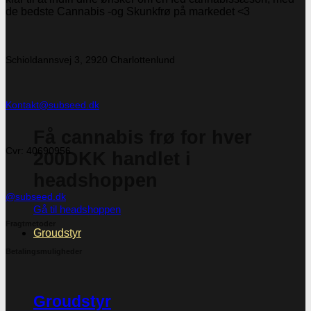
de bedste Cannabis -og Skunkfrø på markedet <3
Schioldannsvej 3, 2920 Charlottenlund
Kontakt@subseed.dk
Få cannabis frø for hver
Cvr: 40690956
200DKK handlet i
headshoppen
@subseed.dk
Gå til headshoppen
Fragtmetoder
Groudstyr
Betalingsmuligheder
Groudstyr