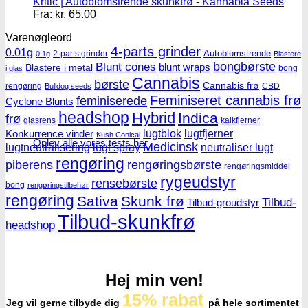
Kritic | Autoblomstrende skunkfrø - Kannabia Seeds
Fra:
kr.
65.00
Varenøgleord
4-parts grinder
0.01g
Autoblomstrende
2-parts grinder
0.1g
Blastere
Blunt cones
bongbørste
blunt wraps
Blastere i metal
bong
i glas
Cannabis
børste
Cannabis frø
rengøring
CBD
Bulldog seeds
Feminiseret cannabis frø
feminiserede
Cyclone Blunts
headshop
Hybrid
Indica
frø
glasrens
kalkfjerner
lugtblok
lugtfjerner
Konkurrence vinder
Kush Conical
Oplev alle vores tests her
Medicinsk
lugtneutralisering
lugt spray
neutraliser lugt
rengøring
piberens
rengøringsbørste
rengøringsmiddel
rygeudstyr
rensebørste
bong
rengøringstilbehør
rengøring
Sativa
Skunk frø
Tilbud-
Tilbud-groudstyr
Tilbud-skunkfrø
headshop
Hej min ven!
15% rabat
Jeg vil gerne tilbyde dig
på hele sortimentet