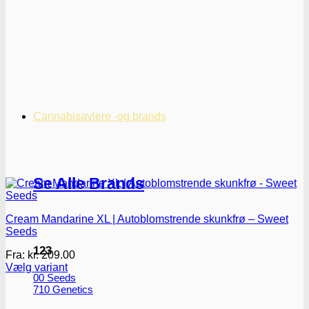
Cannabisavlere -og brands
Se Alle Brands
Cream Mandarine XL | Autoblomstrende skunkfrø – Sweet
Seeds
123
Fra:
kr.
209.00
Vælg variant
00 Seeds
Dette
710 Genetics
vare
har