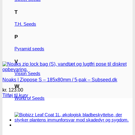
T
T.H. Seeds
P
Pyramid seeds
V
Vision Seeds
Noaks | Zippose S – 185x80mm / 5-pak – Subseed.dk
W
kr.
123.00
Tilføj til kurv
World of Seeds