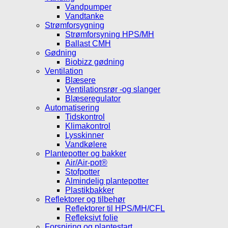
Vandpumper
Vandtanke
Strømforsygning
Strømforsyning HPS/MH
Ballast CMH
Gødning
Biobizz gødning
Ventilation
Blæsere
Ventilationsrør -og slanger
Blæseregulator
Automatisering
Tidskontrol
Klimakontrol
Lysskinner
Vandkølere
Plantepotter og bakker
Air/Air-pot®
Stofpotter
Almindelig plantepotter
Plastikbakker
Reflektorer og tilbehør
Reflektorer til HPS/MH/CFL
Refleksivt folie
Forspiring og plantestart