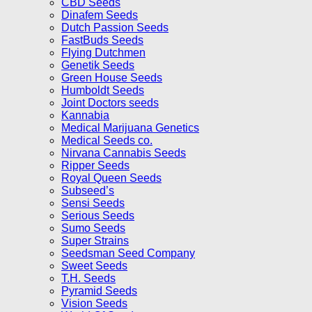
CBD Seeds
Dinafem Seeds
Dutch Passion Seeds
FastBuds Seeds
Flying Dutchmen
Genetik Seeds
Green House Seeds
Humboldt Seeds
Joint Doctors seeds
Kannabia
Medical Marijuana Genetics
Medical Seeds co.
Nirvana Cannabis Seeds
Ripper Seeds
Royal Queen Seeds
Subseed’s
Sensi Seeds
Serious Seeds
Sumo Seeds
Super Strains
Seedsman Seed Company
Sweet Seeds
T.H. Seeds
Pyramid Seeds
Vision Seeds