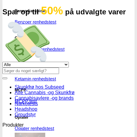
50%
Spar op til
på udvalgte varer
Benzodiazepiner
Benzoer renhedstest
GHB/Hætter
GHB/Hætter renhedstest
Se alle tilbud her
Ketamin
Søg
efter:
Ketamin renhedstest
Skunkfrø hos Subseed
MCPP
Alle Cannabis -og Skunkfrø
Cannabisavlere -og brands
MCPP test
Narkotests
Headshop
Groudstyr
Opiater
Produkter
Opiater renhedstest