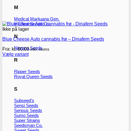
M
Medical Marijuana Gen.
Medical Seeds Co.
Ikke på lager
N
Blue Cheese Auto cannabis frø – Dinafem Seeds
Nirvana Seeds
Fra:
kr.
60.00
Inkl. moms
Vælg variant
Dette
R
vare
har
Ripper Seeds
flere
Royal Queen Seeds
varianter.
Mulighederne
S
kan
vælges
Subseed's
på
Sensi Seeds
varesiden
Serious Seeds
Sumo Seeds
Super Strains
Seedsman Co.
Sweet Seeds