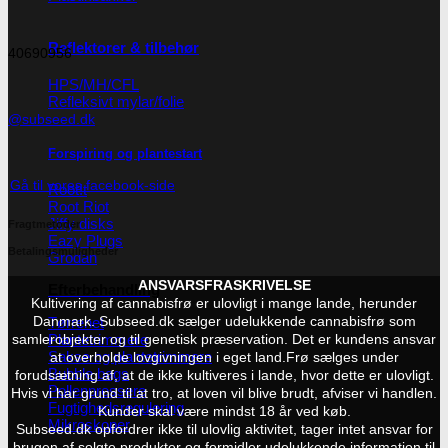
Reflektorer & tilbehør
40690956
HPS/MH/CFL
Refleksivt mylar/folie
@subseed.dk
Forspiring og plantestart
Gå til vores facebook-side
Root!t
Root Riot
Jiffy disks
Fragtmetoder
Eazy Plugs
Betalingsmuligheder
Grodan
ANSVARSFRASKRIVELSE
Efterbehandling
Kultivering af cannabisfrø er ulovligt i mange lande, herunder
Tørrenet
Danmark. Subseed.dk sælger udelukkende cannabisfrø som
Plantetrimmere
samlerobjekter og til genetisk præservation. Det er kundens ansvar
Sakse og plantetrimmere
at overholde lovgivningen i eget land.
Frø sælges under
Bubble bags
forudsætning af, at de ikke kultiveres i lande, hvor dette er ulovligt.
Pollenpressere
Hvis vi har grund til at tro, at loven vil blive brudt, afviser vi handlen.
Fugtighedsregulering
Kunder skal være mindst 18 år ved køb.
Mikroskoper
Subseed.dk opfordrer ikke til ulovlig aktivitet, tager intet ansvar for
brugen af solgte produkter og formidler udelukkende information til