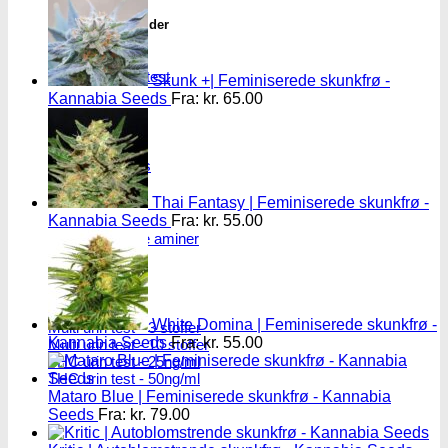
THC/Cannabinoider
THC test
Cannabinoider test
Skunk +| Feminiserede skunkfrø -
Kannabia Seeds
Fra:
kr.
65.00
Robadope
Robadope tests
Thai Fantasy | Feminiserede skunkfrø -
Simons tests
Kannabia Seeds
Fra:
kr.
55.00
Test af primære aminer
URIN TESTS
White Domina | Feminiserede skunkfrø -
Multi urin test - 3 stoffer
Kannabia Seeds
Fra:
kr.
55.00
Multi urin test - 10 stoffer
THC urin test - 25ng/ml
THC urin test - 50ng/ml
Mataro Blue | Feminiserede skunkfrø - Kannabia
Seeds
Fra:
kr.
79.00