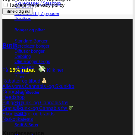
Skulekasser / Stashbox
I accept the privacy policy
Zip-poser
NO SMELL | Zip-poser
Jointbox
Bonger og piber
Standard Bonger
Butik
Percolator bonger
Diffusor bonger
Dabbing
Olie Bonger / Rigs
Tjubanger
15% rabat
Få
Klik her
Chillum
Piber
Rabatter og tilbud
Alle vores Cannabis -og Skunkfrø
Groudstyr
Bonghoveder
Headshop
Billige Skunk -og Cannabis frø
Ø17
Gratis Skunk -og Cannabis frø
Ø20
SG14
Skunk avlere- og brands
Narkotikatests
Sniff & Snus
Kunderservice