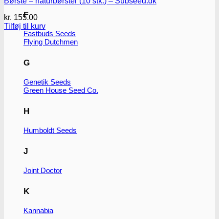
Børste – naturbørster (10 stk.) – Subseed.dk
F
kr.
155.00
Tilføj til kurv
Fastbuds Seeds
Flying Dutchmen
G
Genetik Seeds
Green House Seed Co.
H
Humboldt Seeds
J
Joint Doctor
K
Kannabia