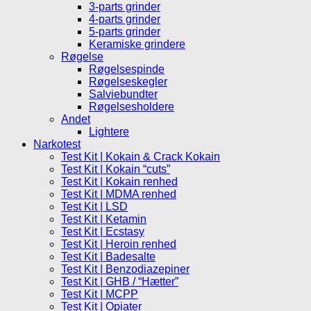
3-parts grinder
4-parts grinder
5-parts grinder
Keramiske grindere
Røgelse
Røgelsespinde
Røgelseskegler
Salviebundter
Røgelsesholdere
Andet
Lightere
Narkotest
Test Kit | Kokain & Crack Kokain
Test Kit | Kokain “cuts”
Test Kit | Kokain renhed
Test Kit | MDMA renhed
Test Kit | LSD
Test Kit | Ketamin
Test Kit | Ecstasy
Test Kit | Heroin renhed
Test Kit | Badesalte
Test Kit | Benzodiazepiner
Test Kit | GHB / “Hætter”
Test Kit | MCPP
Test Kit | Opiater