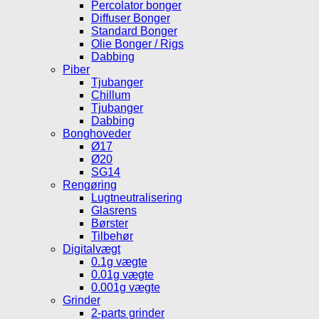
Percolator bonger
Diffuser Bonger
Standard Bonger
Olie Bonger / Rigs
Dabbing
Piber
Tjubanger
Chillum
Tjubanger
Dabbing
Bonghoveder
Ø17
Ø20
SG14
Rengøring
Lugtneutralisering
Glasrens
Børster
Tilbehør
Digitalvægt
0.1g vægte
0.01g vægte
0.001g vægte
Grinder
2-parts grinder