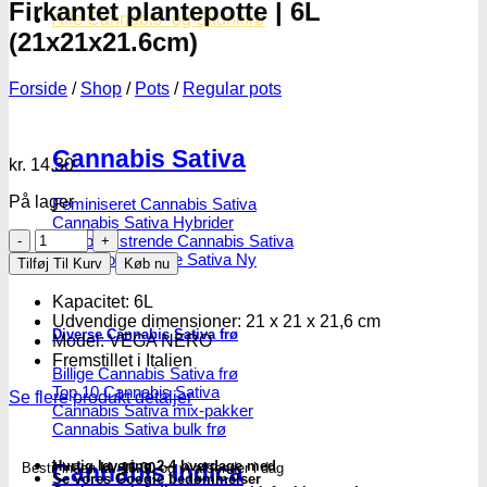
Firkantet plantepotte | 6L
Alle Cannabis -og Skunkfrø
(21x21x21.6cm)
Forside
/
Shop
/
Pots
/
Regular pots
Cannabis Sativa
kr.
14.30
På lager
Feminiseret Cannabis Sativa
Cannabis Sativa Hybrider
Firkantet
Autoblomstrende Cannabis Sativa
plantepotte
Hurtigblomstrende Sativa
Tilføj Til Kurv
Køb nu
|
6L
Kapacitet: 6L
(21x21x21.6cm)
Udvendige dimensioner: 21 x 21 x 21,6 cm
Diverse Cannabis Sativa frø
antal
Model: VEGA NERO
Fremstillet i Italien
Billige Cannabis Sativa frø
Top 10 Cannabis Sativa
Se flere produkt detaljer
Cannabis Sativa mix-pakker
Cannabis Sativa bulk frø
Hurtig levering 2-4 hverdage med
Cannabis Indica
Bestil inden
kl. 16.00
og vi afsender i dag
Se vores Google bedømmelser