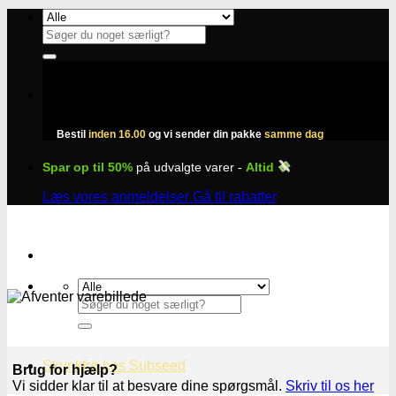
Fortsæt
til
Søg
indhold
efter:
Bestil
inden 16.00
og vi sender din pakke
samme dag
Spar op til 50%
på udvalgte varer -
Altid
Læs vores anmeldelser
Gå til rabatter
Søg
efter:
Skunkfrø hos Subseed
Brug for hjælp?
Vi sidder klar til at besvare dine spørgsmål.
Skriv til os her