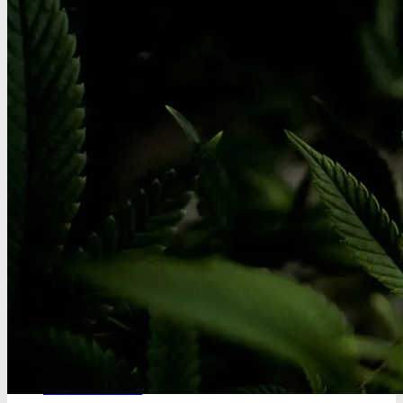
MDMA
MDMA renhedstest
Ecstasy
Ecstasy renhedstest
Heroin
Heroin renhedstest
Badesalte
Badesalte renhedstest
LSD
LSD renhedstest