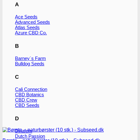
flere
A
varianter.
Mulighederne
Ace Seeds
kan
Advanced Seeds
vælges
Atlas Seeds
på
Azure CBD Co.
varesiden
B
Barney´s Farm
Bulldog Seeds
C
Cali Connection
CBD Botanics
CBD Crew
CBD Seeds
D
Dinafem
Dutch Passion