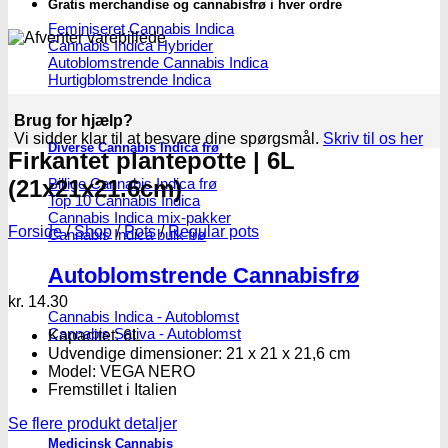
Gratis merchandise og cannabisfrø i hver ordre
Feminiseret Cannabis Indica
Cannabis Indica Hybrider
Autoblomstrende Cannabis Indica
Hurtigblomstrende Indica
Brug for hjælp?
Vi sidder klar til at besvare dine spørgsmål.
Skriv til os her
Diverse Cannabis Indica frø
Firkantet plantepotte | 6L
(21x21x21.6cm)
Billige Cannabis Indica frø
Top 10 Cannabis Indica
Cannabis Indica mix-pakker
Forside
/
Shop
/
Pots
/
Regular pots
Cannabis Indica bulk frø
Autoblomstrende Cannabisfrø
kr.
14.30
Cannabis Indica - Autoblomst
Cannabis Sativa - Autoblomst
Kapacitet: 6L
Udvendige dimensioner: 21 x 21 x 21,6 cm
Model: VEGA NERO
Fremstillet i Italien
Se flere produkt detaljer
Medicinsk Cannabis