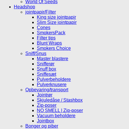
World Of Seeds
Headshop
jointpapir/Filter
King size jointpapir
Slim Size jointpapir
Cones
SmokersPack
Filter tips
Blunt Wraps
Smokers Choice
Sniff/Snus
Master blastere
Snifferør
Snuff box
Sniffesæt
Pulverbeholdere
Pulverknusere
Opbevaring/transport
Jointrør
Skjuledåse / Stashbox
Zip-poser
NO SMELL | Zip-poser
Vacuum beholdere
Jointbox
Bonger og piber