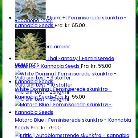
Robadope
Skunk +| Feminiserede skunkfrø -
Robadope tests
Kannabia Seeds
Fra:
kr.
65.00
Simons tests
Test af primære aminer
Thai Fantasy | Feminiserede
URIN TESTS
skunkfrø - Kannabia Seeds
Fra:
kr.
55.00
Multi urin test - 3 stoffer
Multi urin test - 10 stoffer
White Domina | Feminiserede skunkfrø -
THC urin test - 25ng/ml
Kannabia Seeds
Fra:
kr.
55.00
THC urin test - 50ng/ml
Mataro Blue | Feminiserede skunkfrø - Kannabia
Seeds
Fra:
kr.
79.00