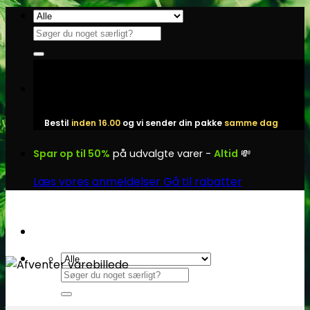
Fortsæt
til
Søg
indhold
efter:
Bestil
inden 16.00
og vi sender din pakke
samme dag
Spar op til 50%
på udvalgte varer -
Altid
💸
Læs vores anmeldelser
Gå til rabatter
Søg
efter: