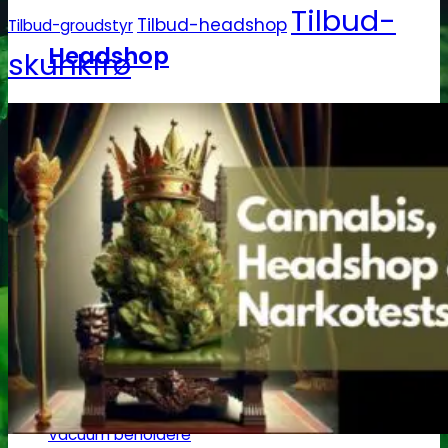
Tilbud-
Tilbud-headshop
Tilbud-groudstyr
Headshop
skunkfrø
Jointpapir og filter
King Size Jointpapir
Slim Size Jointpapir
Cones
Filtertips
Blunt wraps
SmokersPack
Smokers Choice
Opbevaring og transport
Vacuum beholdere