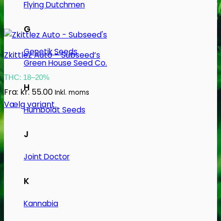
Flying Dutchmen
G
Genetik Seeds
Zkittlez Auto – Subseed’s
Green House Seed Co.
THC: 18–20%
H
Fra:
kr.
55.00
Inkl. moms
Vælg variant
Humboldt Seeds
Dette
vare
J
har
flere
Joint Doctor
varianter.
Mulighederne
K
kan
vælges
Kannabia
på