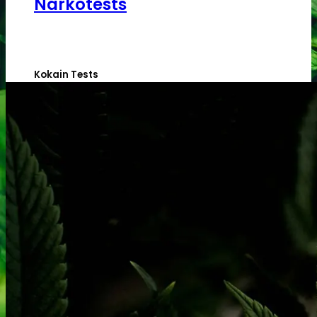
Narkotests
Kokain Tests
Kokain renhedhedstest
Crack renhedhedstest
Kokain blandingsmiddel test
MDMA
MDMA renhedstest
Ecstasy
Ecstasy renhedstest