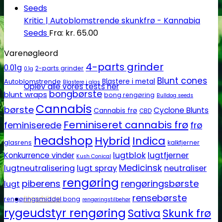
Kritic | Autoblomstrende skunkfrø - Kannabia
Seeds
Fra:
kr.
65.00
Varenøgleord
4-parts grinder
0.01g
2-parts grinder
0.1g
Blunt cones
Autoblomstrende
Blastere i metal
Blastere i glas
Oplev alle vores tests her
bongbørste
blunt wraps
bong rengøring
Bulldog seeds
Cannabis
børste
Cyclone Blunts
Cannabis frø
CBD
Feminiseret cannabis frø
feminiserede
frø
headshop
Hybrid
Indica
glasrens
kalkfjerner
lugtblok
lugtfjerner
Konkurrence vinder
Kush Conical
Medicinsk
lugtneutralisering
lugt spray
neutraliser
rengøring
piberens
rengøringsbørste
lugt
rensebørste
Headshop
rengøringsmiddel bong
rengøringstilbehør
rygeudstyr rengøring
Sativa
Skunk frø