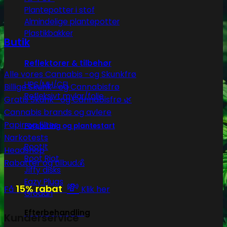
Plantepotter i stof
Almindelige plantepotter
Plastikbakker
Butik
Reflektorer & tilbehør
Alle vores Cannabis -og Skunkfrø
HPS/MH/CFL
Billige Skunk -og Cannabisfrø
Refleksivt mylar/folie
Gratis Skunk -og Cannabisfrø 🌿
Cannabis brands og avlere
Papir og filter
Forspiring og plantestart
Narkotests
Root!t
Headshop
Root Riot
Rabatter og tilbud💰
Jiffy disks
Eazy Plugs
💸
15% rabat
Få
Klik her
Grodan
Efterbehandling
Kunderservice