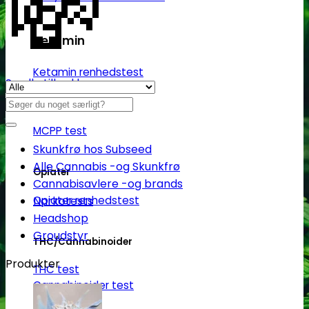
💸
Ketamin
Ketamin renhedstest
Se alle tilbud her
Søg
MCPP
efter:
MCPP test
Skunkfrø hos Subseed
Alle Cannabis -og Skunkfrø
Opiater
Cannabisavlere -og brands
Opiater renhedstest
Narkotests
Headshop
Groudstyr
THC/Cannabinoider
Produkter
THC test
Cannabinoider test