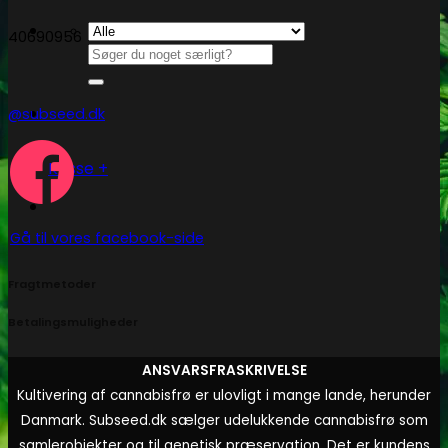
40690956
Søg
efter:
@subseed.dk
Kasse
+
Gå til vores facebook-side
Fragtmetoder
Betalingsmuligheder
ANSVARSFRASKRIVELSE
Kultivering af cannabisfrø er ulovligt i mange lande, herunder
Danmark. Subseed.dk sælger udelukkende cannabisfrø som
samlerobjekter og til genetisk præservation. Det er kundens