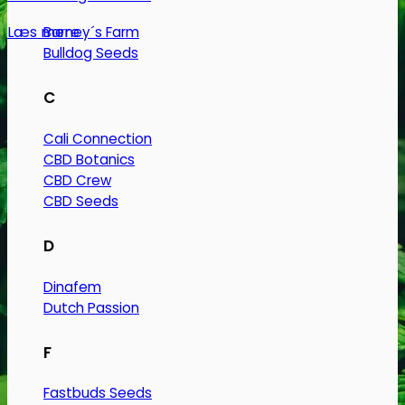
Læs mere
Barney´s Farm
Bulldog Seeds
C
Cali Connection
CBD Botanics
CBD Crew
CBD Seeds
D
Dinafem
Dutch Passion
F
Fastbuds Seeds