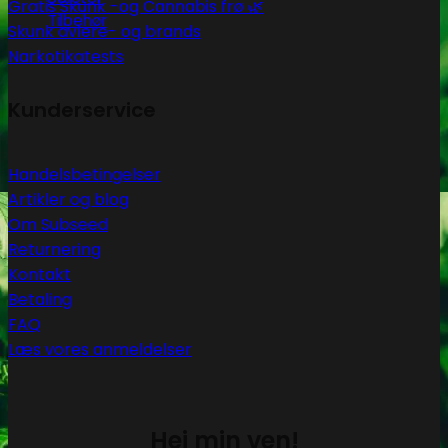
Gratis Skunk -og Cannabis frø 🌿
Tilbehør
Skunk avlere- og brands
Narkotikatests
Kunderservice
Handelsbetingelser
Artikler og blog
Om Subseed
Returnering
Kontakt
Betaling
FAQ
Læs vores anmeldelser
Hej min ven!