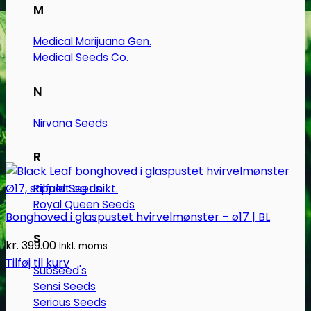
varesiden
M
Medical Marijuana Gen.
Medical Seeds Co.
N
Nirvana Seeds
R
Ripper Seeds
Royal Queen Seeds
Bonghoved i glaspustet hvirvelmønster – ø17 | BL
S
kr.
399.00
Inkl. moms
Tilføj til kurv
Subseed's
Sensi Seeds
Serious Seeds