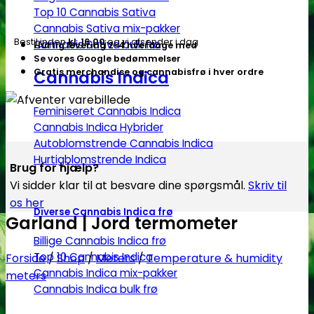
Top 10 Cannabis Sativa
Cannabis Sativa mix-pakker
Bestil inden
kl. 16.00
og vi afsender i dag
Cannabis Sativa bulk frø
Hurtig levering 2-4 hverdage med
Se vores Google bedømmelser
Gratis merchandise og cannabisfrø i hver ordre
Cannabis Indica
Feminiseret Cannabis Indica
Cannabis Indica Hybrider
Autoblomstrende Cannabis Indica
Hurtigblomstrende Indica
Brug for hjælp?
Vi sidder klar til at besvare dine spørgsmål.
Skriv til
os her
Diverse Cannabis Indica frø
Garland | Jord termometer
Billige Cannabis Indica frø
Top 10 Cannabis Indica
Forside
/
Shop
/
Meters
/
Temperature & humidity
Cannabis Indica mix-pakker
meters
Cannabis Indica bulk frø