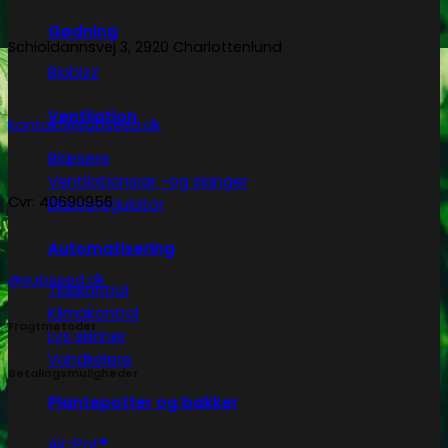
Gødning
Schioldannsvej 3, 2920 Charlottenlund
Biobizz
Ventilation
Kontakt@subseed.dk
Blæsere
Ventilationsrør -og slanger
Cvr: 40690956
Blæseregulator
Automatisering
@subseed.dk
Tidskontrol
Klimakontrol
Fragtmetoder
Lys skinner
Vandkølere
Betalingsmuligheder
Plantepotter og bakker
Air-Pot®