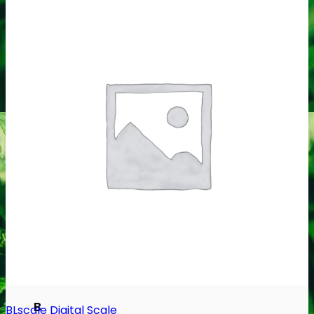
Se Alle Brands
123
00 Seeds
710 Genetics
A
Ace Seeds
Advanced Seeds
Atlas Seeds
Azure CBD Co.
B
BLscale Digital Scale