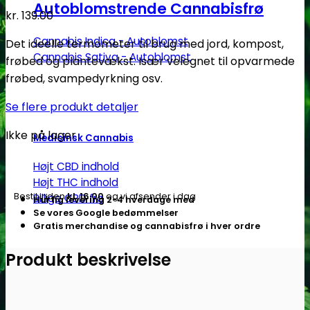
Autoblomstrende Cannabisfrø
kr.
139.00
Cannabis Indica - Autoblomst
Det ideelle termometer til brug med jord, kompost,
Cannabis Sativa - Autoblomst
frøbed og plantevækst. Især velegnet til opvarmede
frøbed, svampedyrkning osv.
Se flere produkt detaljer
Ikke på lager
Medicinsk Cannabis
Højt CBD indhold
Højt THC indhold
Bestil inden
kl. 16.00
og vi afsender i dag
Billige CBD frø
Hurtig levering 2-4 hverdage med
Se vores Google bedømmelser
Gratis merchandise og cannabisfrø i hver ordre
Produkt beskrivelse