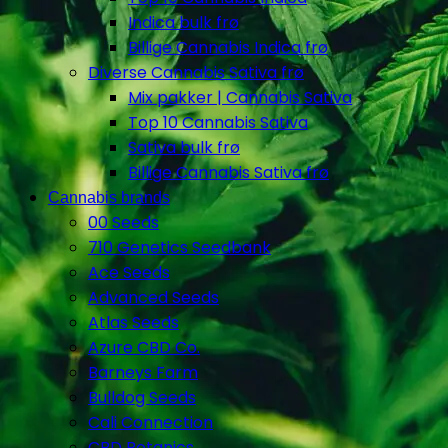
Indica bulk frø
Billige Cannabis Indica frø
Diverse Cannabis Sativa frø
Mix pakker | Cannabis Sativa
Top 10 Cannabis Sativa
Sativa bulk frø
Billige Cannabis Sativa frø
Cannabis brands
00 Seeds
710 Genetics Seedbank
Ace Seeds
Advanced Seeds
Atlas Seeds
Azure CBD Co.
Barneys Farm
Bulldog Seeds
Cali Connection
CBD Botanics