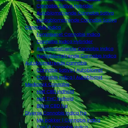
Cannabis Sativa Hybrider
Autoblomstrende Cannabis Sativa
Hurtigblomstrende Cannabis Sativa
Cannabis Indica
Feminiseret Cannabis Indica
Cannabis Indica Hybrider
Autoblomstrende Cannabis Indica
Hurtigblomstrende Cannabis Indica
Autoblomstrende cannabis
Cannabis Sativa | Autoblomst
Cannabis Indica | Autoblomst
Medicinsk Cannabis
Højt CBD indhold
Højt THC indhold
Billige CBD frø
Diverse Cannabis Indica frø
Mix pakker | Cannabis Indica
Top 10 Cannabis Indica