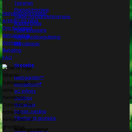
Tørrenet
Plantetrimmere
Handelsbetingelser
Sakse og plantetrimmere
Artikler og blog
Bubble bags
Om Subseed
Pollenpressere
Returnering
Fugtighedsregulering
Kontakt
Mikroskoper
Betaling
FAQ
Grotelte
Herbgarden™
RoyalRoom®
AC infinity
Cultibox
Homebox
Secret Jardine
Tilbehør til grotelte
Målingsudstyr