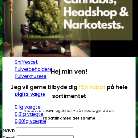
Ø17
Ø20
SG14
Sniff & Snus
Master blastere
Snuff Box
Snifferør
Sniffesæt
Pulverbeholdere
Hej min ven!
Pulverknusere
Jeg vil gerne tilbyde dig
15% rabat
på hele
Digital vægte
sortimentet
0,1g vægte
Indtast dit navn og email - så modtager du dit
0,01g vægte
rabatlink med det samme
0,001g vægte
Navn