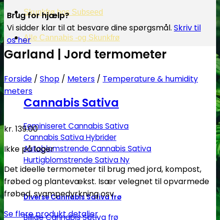
Skunkfrø hos Subseed
Brug for hjælp?
Vi sidder klar til at besvare dine spørgsmål.
Skriv til
Alle Cannabis -og Skunkfrø
os her
Garland | Jord termometer
Forside
/
Shop
/
Meters
/
Temperature & humidity
meters
Cannabis Sativa
Feminiseret Cannabis Sativa
kr.
139.00
Cannabis Sativa Hybrider
Ikke på lager
Autoblomstrende Cannabis Sativa
Hurtigblomstrende Sativa
Det ideelle termometer til brug med jord, kompost,
frøbed og plantevækst. Især velegnet til opvarmede
frøbed, svampedyrkning osv.
Diverse Cannabis Sativa frø
Se flere produkt detaljer
Billige Cannabis Sativa frø