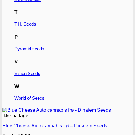
T
T.H. Seeds
P
Pyramid seeds
V
Vision Seeds
W
World of Seeds
Ikke på lager
Blue Cheese Auto cannabis frø – Dinafem Seeds