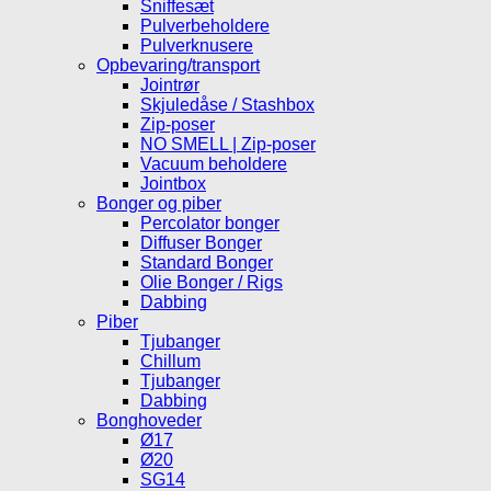
Sniffesæt
Pulverbeholdere
Pulverknusere
Opbevaring/transport
Jointrør
Skjuledåse / Stashbox
Zip-poser
NO SMELL | Zip-poser
Vacuum beholdere
Jointbox
Bonger og piber
Percolator bonger
Diffuser Bonger
Standard Bonger
Olie Bonger / Rigs
Dabbing
Piber
Tjubanger
Chillum
Tjubanger
Dabbing
Bonghoveder
Ø17
Ø20
SG14