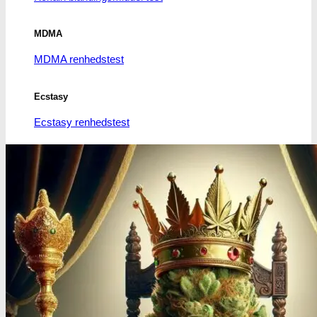
MDMA
MDMA renhedstest
Ecstasy
Ecstasy renhedstest
Heroin
Heroin renhedstest
Badesalte
Badesalte renhedstest
LSD
LSD renhedstest