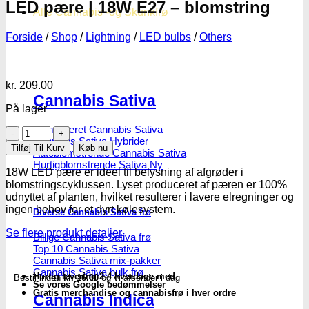
LED pære | 18W E27 – blomstring
Alle Cannabis -og Skunkfrø
Forside
/
Shop
/
Lightning
/
LED bulbs
/
Others
kr.
209.00
Cannabis Sativa
På lager
Feminiseret Cannabis Sativa
LED
Cannabis Sativa Hybrider
pære
Tilføj Til Kurv
Køb nu
Autoblomstrende Cannabis Sativa
|
Hurtigblomstrende Sativa
18W
18W LED pære er ideel til belysning af afgrøder i
E27
blomstringscyklussen. Lyset produceret af pæren er 100%
-
udnyttet af planten, hvilket resulterer i lavere elregninger og
blomstring
ingen behov for et dyrt kølesystem.
Diverse Cannabis Sativa frø
antal
Se flere produkt detaljer
Billige Cannabis Sativa frø
Top 10 Cannabis Sativa
Cannabis Sativa mix-pakker
Cannabis Sativa bulk frø
Hurtig levering 2-4 hverdage med
Bestil inden
kl. 16.00
og vi afsender i dag
Se vores Google bedømmelser
Gratis merchandise og cannabisfrø i hver ordre
Cannabis Indica