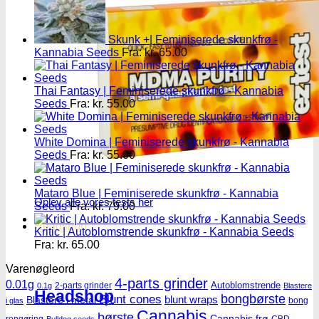
Skunk +| Feminiserede skunkfrø -
Kannabia Seeds
Fra:
kr.
65.00
Thai Fantasy | Feminiserede skunkfrø - Kannabia
Seeds
Fra:
kr.
55.00
White Domina | Feminiserede skunkfrø - Kannabia
Seeds
Fra:
kr.
55.00
Mataro Blue | Feminiserede skunkfrø - Kannabia
Oplev alle vores tests her
Seeds
Fra:
kr.
79.00
Headshop
Kritic | Autoblomstrende skunkfrø - Kannabia Seeds
Fra:
kr.
65.00
Varenøgleord
4-parts grinder
0.01g
Autoblomstrende
2-parts grinder
0.1g
Blastere
Headshop
Blunt cones
bongbørste
blunt wraps
Blastere i metal
bong
i glas
Cannabis
børste
Cannabis frø
rengøring
CBD
Bulldog seeds