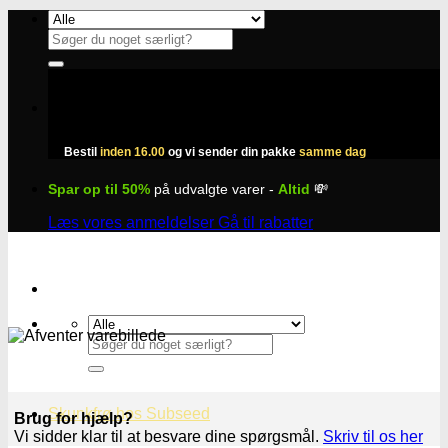
Fortsæt
til
Søg
indhold
efter:
Bestil
inden 16.00
og vi sender din pakke
samme dag
Spar op til 50%
på udvalgte varer -
Altid
💸
Læs vores anmeldelser
Gå til rabatter
Søg
efter:
Skunkfrø hos Subseed
Brug for hjælp?
Vi sidder klar til at besvare dine spørgsmål.
Skriv til os her