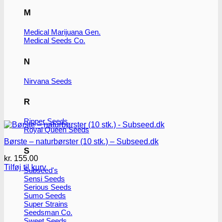
M
Medical Marijuana Gen.
Medical Seeds Co.
N
Nirvana Seeds
R
Ripper Seeds
Royal Queen Seeds
Børste – naturbørster (10 stk.) – Subseed.dk
S
kr.
155.00
Tilføj til kurv
Subseed's
Sensi Seeds
Serious Seeds
Sumo Seeds
Super Strains
Seedsman Co.
Sweet Seeds