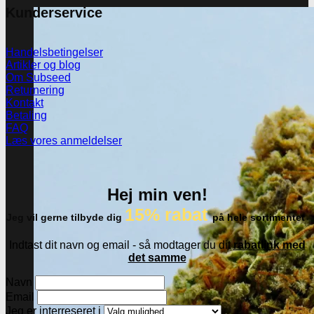
Kunderservice
Handelsbetingelser
Artikler og blog
Om Subseed
Returnering
Kontakt
Betaling
FAQ
Læs vores anmeldelser
Hej min ven!
15% rabat
Jeg vil gerne tilbyde dig
på hele sortimentet
Indtast dit navn og email - så modtager du dit
rabatlink med
det samme
Navn
Email
Jeg er interreseret i