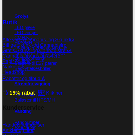
Grolys
Butik
LED pære
LED lamper
CMH lys
Alle vores Cannabis -og Skunkfrø
HPS/MH lys
Billige Skunk -og Cannabisfrø
T5 lamper | Plantedyrkning
Gratis Skunk -og Cannabisfrø 🌿
Grønt lys - Plante neutralt
Cannabis brands og avlere
Lampeophæng
Papir og filter
Splittere til E27 pærer
Narkotests
Beskyttelsesbriller
Headshop
Rabatter og tilbud💰
Strømforsygning
💸
15% rabat
Få
Klik her
CMH ballaster
Ballaster til HPS/MH
Kunderservice
Vanding
Vandpumper
Handelsbetingelser
Vandtanke
Artikler og blog