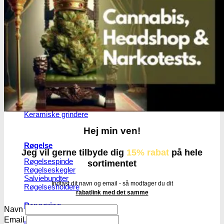
Digital vægte
0,1g vægte
0,01g vægte
0,001g vægte
Grindere
2-Parts grindere
3-Parts grindere
4-Parts grindere
5-Parts grindere
Keramiske grindere
Hej min ven!
Røgelse
Jeg vil gerne tilbyde dig
15% rabat
på hele
Røgelsespinde
sortimentet
Røgelseskegler
Salviebundter
Indtast dit navn og email - så modtager du dit
Røgelsesholdere
rabatlink med det samme
Rengøring
Navn
Email
Lugt- og duftfjernere