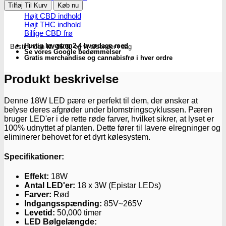
pære
Tilføj Til Kurv
Køb nu
|
Højt CBD indhold
18W
Højt THC indhold
E27
Billige CBD frø
-
Hurtig levering 2-4 hverdage med
Bestil inden
kl. 16.00
og vi afsender i dag
blomstring
Se vores Google bedømmelser
antal
Gratis merchandise og cannabisfrø i hver ordre
Produkt beskrivelse
Denne 18W LED pære er perfekt til dem, der ønsker at
belyse deres afgrøder under blomstringscyklussen. Pæren
bruger LED'er i de rette røde farver, hvilket sikrer, at lyset er
100% udnyttet af planten. Dette fører til lavere elregninger og
eliminerer behovet for et dyrt kølesystem.
Specifikationer:
Effekt:
18W
Antal LED'er:
18 x 3W (Epistar LEDs)
Farver:
Rød
Indgangsspænding:
85V~265V
Levetid:
50,000 timer
LED Bølgelængde: