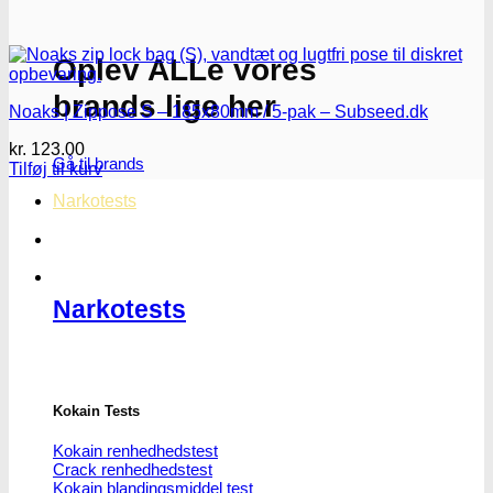
Oplev ALLe vores
brands lige her
Noaks | Zippose S – 185x80mm / 5-pak – Subseed.dk
kr.
123.00
Gå til brands
Tilføj til kurv
Narkotests
Narkotests
Kokain Tests
Kokain renhedhedstest
Crack renhedhedstest
Kokain blandingsmiddel test