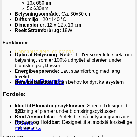
13x 660nm
5x 630nm
Belysningsområde:
Ca. 30x30 cm
Driftsmiljø:
-20 til 40 °C
Dimensioner:
12 x 12 x 13 cm
Reelt Strømforbrug:
18W
Funktioner:
Cannabisavlere -og brands
Optimal Belysning:
Røde LED'er sikrer fuld spektrum
belysning, som er 100% udnyttet af planten under
blomstringscyklussen.
Energibesparende:
Lavt strømforbrug med lang
levetid.
Se Alle Brands
Nem Installation:
Ingen behov for dyrt kølesystem.
Fordele:
Ideel til Blomstringscyklussen:
Specielt designet til
123
dyrkning af planter under blomstringscyklussen.
Bred Anvendelse:
Perfekt til små belysningsområder.
Robust og Holdbar:
Designet til at modstå forskellige
00 Seeds
driftsmiljøer.
710 Genetics