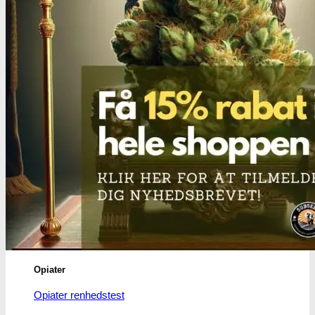
Benzodiazepiner
Benzoer renhedstest
GHB/Hætter
GHB/Hætter renhedstest
Ketamin
Ketamin renhedstest
MCPP
MCPP test
Opiater
Opiater renhedstest