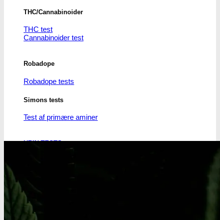
THC/Cannabinoider
THC test
Cannabinoider test
Robadope
Robadope tests
Simons tests
Test af primære aminer
URIN TESTS
Multi urin test - 3 stoffer
Multi urin test - 10 stoffer
THC urin test - 25ng/ml
THC urin test - 50ng/ml