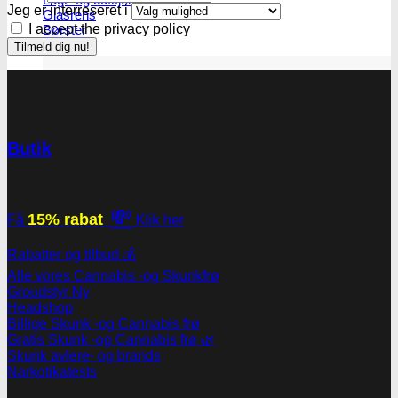
Jeg er interreseret i
Glasrens
I accept the privacy policy
Børster
Tilbehør
Butik
💸
15% rabat
Få
Klik her
Rabatter og tilbud 💰
Alle vores Cannabis -og Skunkfrø
Groudstyr
Headshop
Billige Skunk -og Cannabis frø
Gratis Skunk -og Cannabis frø 🌿
Skunk avlere- og brands
Narkotikatests