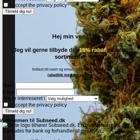
I accept the privacy policy
Hej min ven!
Jeg vil gerne tilbyde dig
15% rabat
på hele
sortimentet
Indtast dit navn og email - så modtager du dit
rabatlink med det samme
Navn
Email
Jeg er interreseret i
I accept the privacy policy
Velkommen til Subseed.dk