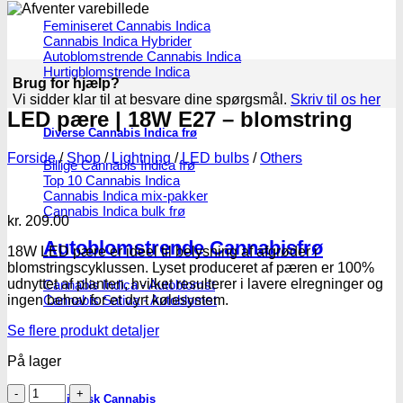
Feminiseret Cannabis Indica
Cannabis Indica Hybrider
Autoblomstrende Cannabis Indica
Hurtigblomstrende Indica
Brug for hjælp?
Vi sidder klar til at besvare dine spørgsmål.
Skriv til os her
LED pære | 18W E27 – blomstring
Diverse Cannabis Indica frø
Forside
/
Shop
/
Lightning
/
LED bulbs
/
Others
Billige Cannabis Indica frø
Top 10 Cannabis Indica
Cannabis Indica mix-pakker
Cannabis Indica bulk frø
kr.
209.00
Autoblomstrende Cannabisfrø
18W LED pære er ideel til belysning af afgrøder i
blomstringscyklussen. Lyset produceret af pæren er 100%
udnyttet af planten, hvilket resulterer i lavere elregninger og
Cannabis Indica - Autoblomst
ingen behov for et dyrt kølesystem.
Cannabis Sativa - Autoblomst
Se flere produkt detaljer
På lager
LED
Medicinsk Cannabis