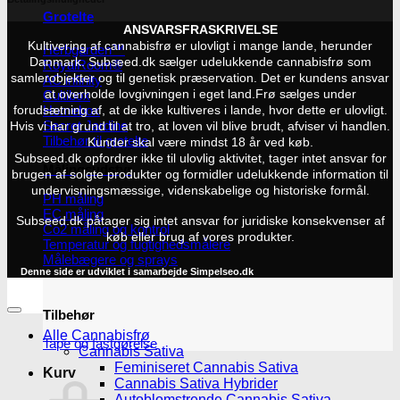
Grotelte
ANSVARSFRASKRIVELSE
Kultivering af cannabisfrø er ulovligt i mange lande, herunder
Herbgarden™
Danmark. Subseed.dk sælger udelukkende cannabisfrø som
RoyalRoom®
samlerobjekter og til genetisk præservation. Det er kundens ansvar
AC infinity
at overholde lovgivningen i eget land.
Frø sælges under
Cultibox
Homebox
forudsætning af, at de ikke kultiveres i lande, hvor dette er ulovligt.
Secret Jardine
Hvis vi har grund til at tro, at loven vil blive brudt, afviser vi handlen.
Tilbehør til grotelte
Kunder skal være mindst 18 år ved køb.
Subseed.dk opfordrer ikke til ulovlig aktivitet, tager intet ansvar for
Målingsudstyr
brugen af solgte produkter og formidler udelukkende information til
undervisningsmæssige, videnskabelige og historiske formål.
PH måling
EC måling
Subseed.dk påtager sig intet ansvar for juridiske konsekvenser af
Co2 måling og kontrol
køb eller brug af vores produkter.
Temperatur og fugtighedsmålere
Målebægere og sprays
Denne side er udviklet i samarbejde
Simpelseo.dk
Tilbehør
Alle Cannabisfrø
Tape og fastgørelse
Cannabis Sativa
Feminiseret Cannabis Sativa
Kurv
Cannabis Sativa Hybrider
Autoblomstrende Cannabis Sativa