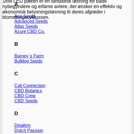
18W LED pæren er en fantastisk løsning for både
A
nybegyndere og erfarne avlere, der ønsker en effektiv og
økonomisk belysningsløsning til deres afgrøder i
Ace Seeds
blomstringscyklussen.
Advanced Seeds
Atlas Seeds
Azure CBD Co.
B
Barney´s Farm
Bulldog Seeds
C
Cali Connection
CBD Botanics
CBD Crew
CBD Seeds
D
Dinafem
Dutch Passion