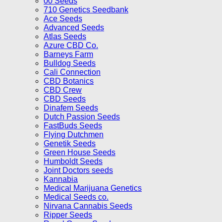
00 Seeds
710 Genetics Seedbank
Ace Seeds
Advanced Seeds
Atlas Seeds
Azure CBD Co.
Barneys Farm
Bulldog Seeds
Cali Connection
CBD Botanics
CBD Crew
CBD Seeds
Dinafem Seeds
Dutch Passion Seeds
FastBuds Seeds
Flying Dutchmen
Genetik Seeds
Green House Seeds
Humboldt Seeds
Joint Doctors seeds
Kannabia
Medical Marijuana Genetics
Medical Seeds co.
Nirvana Cannabis Seeds
Ripper Seeds