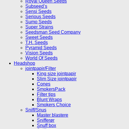
Royal Queen Seeds
Subseed’s
Sensi Seeds
Serious Seeds
Sumo Seeds
Super Strains
Seedsman Seed Company
Sweet Seeds
T.H. Seeds
Pyramid Seeds
Vision Seeds
World Of Seeds
Headshop
jointpapir/Filter
King size jointpapir
Slim Size jointpapir
Cones
SmokersPack
Filter tips
Blunt Wraps
Smokers Choice
Sniff/Snus
Master blastere
Snifferør
Snuff box