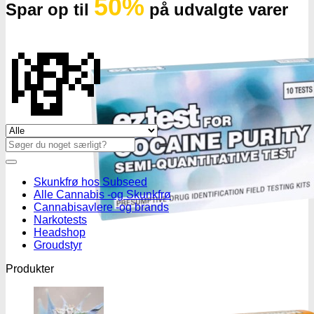
50%
Spar op til
på udvalgte varer
💸
Se alle tilbud her
Søg
efter:
Skunkfrø hos Subseed
Alle Cannabis -og Skunkfrø
Cannabisavlere -og brands
Narkotests
Headshop
Groudstyr
Produkter