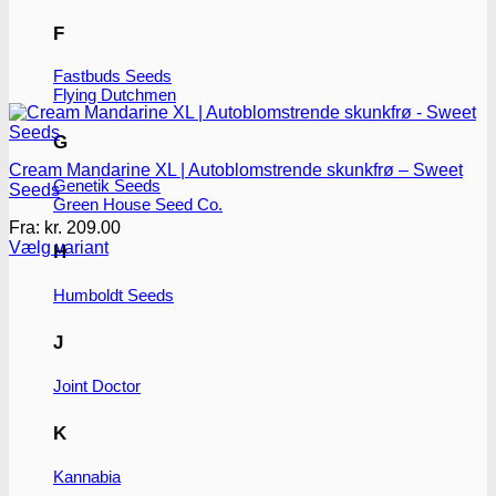
F
Fastbuds Seeds
Flying Dutchmen
G
Cream Mandarine XL | Autoblomstrende skunkfrø – Sweet
Genetik Seeds
Seeds
Green House Seed Co.
Fra:
kr.
209.00
Vælg variant
H
Dette
vare
Humboldt Seeds
har
flere
J
varianter.
Mulighederne
Joint Doctor
kan
vælges
på
K
varesiden
Kannabia