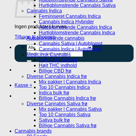
Hurtigblomstrende Cannabis Sativa
Cannabis Indica
Feminiseret Cannabis Indica
Cannabis Indica Hybrider
Ingen produkter i kurven.
Autoblomstrende Cannabis Indica
Hurtigblomstrende Cannabis Indica
Tilbage til shoppen
Autoblomstrende cannabis
Cannabis Sativa | Autoblomst
Cannabis Indica | Autoblomst
Søg
Medicinsk Cannabis
efter:
Højt CBD indhold
Højt THC indhold
Billige CBD frø
Diverse Cannabis Indica frø
Mix pakker | Cannabis Indica
Kasse
+
Top 10 Cannabis Indica
Indica bulk frø
Billige Cannabis Indica frø
Diverse Cannabis Sativa frø
Mix pakker | Cannabis Sativa
Top 10 Cannabis Sativa
Sativa bulk frø
Billige Cannabis Sativa frø
Cannabis brands