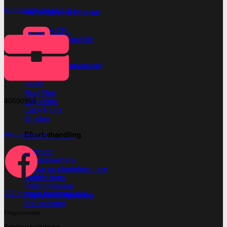
Kontakt@subseed.dk
Reflektorer & tilbehør
HPS/MH/CFL
Refleksivt mylar/folie
Forspiring og plantestart
Root!t
Root Riot
40690956
Jiffy disks
Eazy Plugs
Grodan
@subseed.dk
Efterbehandling
Tørrenet
Plantetrimmere
Sakse og plantetrimmere
Bubble bags
Pollenpressere
Gå til vores facebook-side
Fugtighedsregulering
Mikroskoper
Fragtmetoder
Betalingsmuligheder