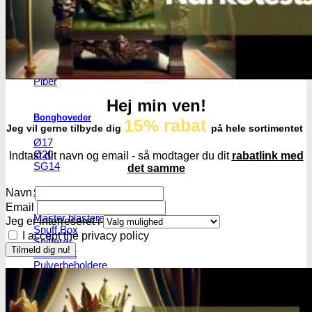
Percolator bonger
Diffusor bonger
Dabbing
Olie Bonger / Rigs
Tjubanger
Chillum
Piber
Hej min ven!
Bonghoveder
15% rabat
Jeg vil gerne tilbyde dig
på hele sortimentet
Ø17
Ø20
Indtast dit navn og email - så modtager du dit
rabatlink med
SG14
det samme
Navn
Sniff & Snus
Email
Master blastere
Jeg er interreseret i
Snuff Box
I accept the privacy policy
Snifferør
Sniffesæt
Pulverbeholdere
Pulverknusere