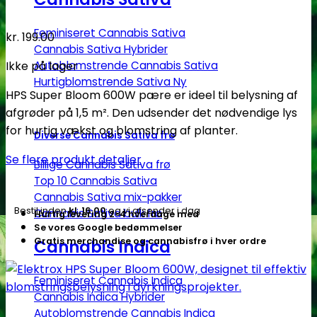
Feminiseret Cannabis Sativa
kr.
199.00
Cannabis Sativa Hybrider
Ikke på lager
Autoblomstrende Cannabis Sativa
Hurtigblomstrende Sativa
HPS Super Bloom 600W pære er ideel til belysning af
afgrøder på 1,5 m². Den udsender det nødvendige lys
for hurtig vækst og blomstring af planter.
Diverse Cannabis Sativa frø
Se flere produkt detaljer
Billige Cannabis Sativa frø
Top 10 Cannabis Sativa
Cannabis Sativa mix-pakker
Bestil inden
kl. 16.00
og vi afsender i dag
Cannabis Sativa bulk frø
Hurtig levering 2-4 hverdage med
Se vores Google bedømmelser
Gratis merchandise og cannabisfrø i hver ordre
Cannabis Indica
Feminiseret Cannabis Indica
Cannabis Indica Hybrider
Autoblomstrende Cannabis Indica