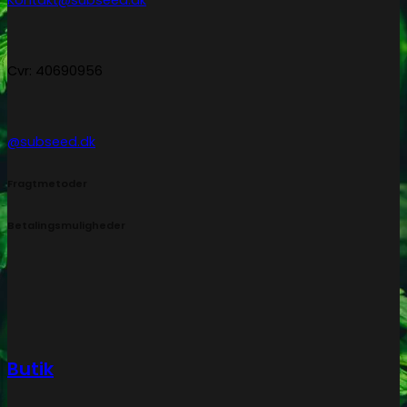
Kontakt@subseed.dk
Cvr: 40690956
@subseed.dk
Fragtmetoder
Betalingsmuligheder
Butik