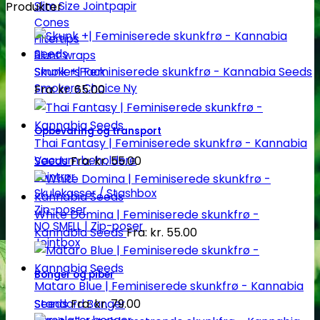
Produkter
Slim Size Jointpapir
Cones
Filtertips
Blunt wraps
Skunk +| Feminiserede skunkfrø - Kannabia Seeds
SmokersPack
Smokers Choice
Fra:
kr.
65.00
Opbevaring og transport
Thai Fantasy | Feminiserede skunkfrø - Kannabia
Seeds
Fra:
kr.
55.00
Vacuum beholdere
Jointrør
Skulekasser / Stashbox
Zip-poser
White Domina | Feminiserede skunkfrø -
NO SMELL | Zip-poser
Kannabia Seeds
Fra:
kr.
55.00
Jointbox
Bonger og piber
Mataro Blue | Feminiserede skunkfrø - Kannabia
Seeds
Fra:
kr.
79.00
Standard Bonger