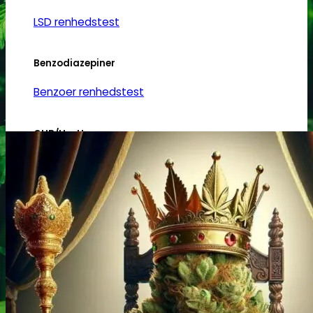
LSD renhedstest
Benzodiazepiner
Benzoer renhedstest
GHB/Hætter
GHB/Hætter renhedstest
Ketamin
Ketamin renhedstest
MCPP
MCPP test