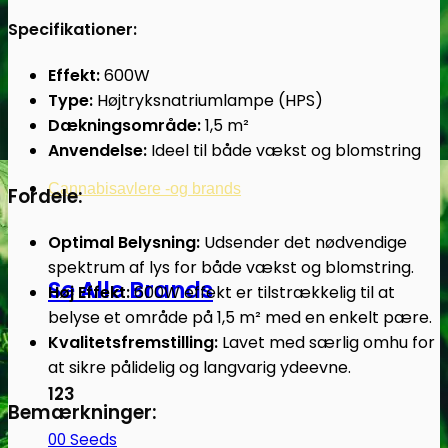
Specifikationer:
Effekt:
600W
Type:
Højtryksnatriumlampe (HPS)
Dækningsområde:
1,5 m²
Anvendelse:
Ideel til både vækst og blomstring
Cannabisavlere -og brands
Fordele:
Optimal Belysning:
Udsender det nødvendige
spektrum af lys for både vækst og blomstring.
Se Alle Brands
Høj Effekt:
600W effekt er tilstrækkelig til at
belyse et område på 1,5 m² med en enkelt pære.
Kvalitetsfremstilling:
Lavet med særlig omhu for
at sikre pålidelig og langvarig ydeevne.
123
Bemærkninger:
00 Seeds