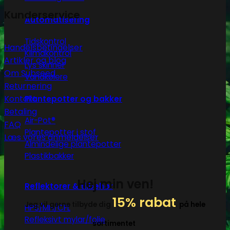
Kunderservice
Automatisering
Tidskontrol
Handelsbetingelser
Klimakontrol
Artikler og blog
Lys skinner
Om Subseed
Vandkølere
Returnering
Kontakt
Plantepotter og bakker
Betaling
Air-Pot®
FAQ
Plantepotter i stof
Læs vores anmeldelser
Almindelige plantepotter
Plastikbakker
Hej min ven!
Reflektorer & tilbehør
15% rabat
Jeg vil gerne tilbyde dig
på hele
HPS/MH/CFL
Refleksivt mylar/folie
sortimentet