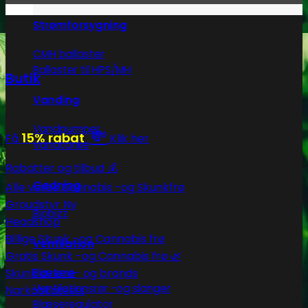
Strømforsygning
CMH ballaster
Ballaster til HPS/MH
Butik
Vanding
Vandpumper
💸
15% rabat
Få
Klik her
Vandtanke
Rabatter og tilbud 💰
Gødning
Alle vores Cannabis -og Skunkfrø
Groudstyr
Biobizz
Headshop
Billige Skunk -og Cannabis frø
Ventilation
Gratis Skunk -og Cannabis frø 🌿
Blæsere
Skunk avlere- og brands
Ventilationsrør -og slanger
Narkotikatests
Blæseregulator