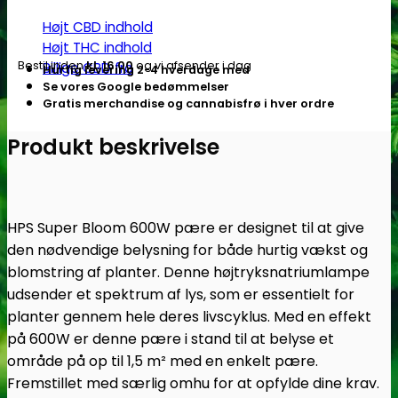
Højt CBD indhold
Højt THC indhold
Bestil inden
kl. 16.00
og vi afsender i dag
Billige CBD frø
Hurtig levering 2-4 hverdage med
Se vores Google bedømmelser
Gratis merchandise og cannabisfrø i hver ordre
Produkt beskrivelse
HPS Super Bloom 600W pære er designet til at give
den nødvendige belysning for både hurtig vækst og
blomstring af planter. Denne højtryksnatriumlampe
udsender et spektrum af lys, som er essentielt for
planter gennem hele deres livscyklus. Med en effekt
på 600W er denne pære i stand til at belyse et
område på op til 1,5 m² med en enkelt pære.
Fremstillet med særlig omhu for at opfylde dine krav.