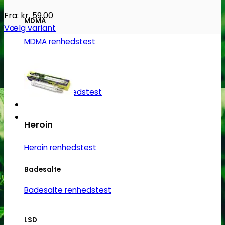
Fra:
kr.
59.00
MDMA
Vælg variant
Dette
MDMA renhedstest
vare
har
Ecstasy
flere
varianter.
Ecstasy renhedstest
Mulighederne
kan
Heroin
vælges
på
Heroin renhedstest
varesiden
Badesalte
Badesalte renhedstest
LSD