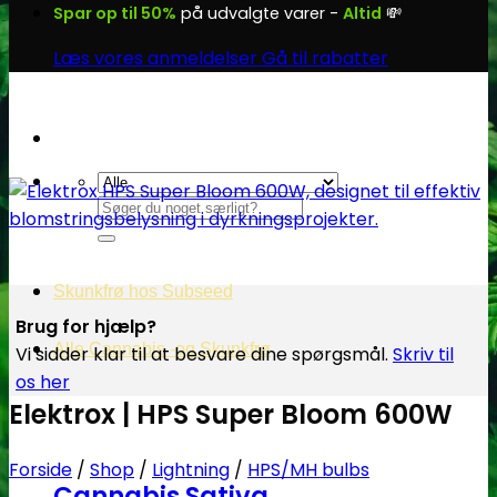
Spar op til 50%
på udvalgte varer -
Altid
💸
Læs vores anmeldelser
Gå til rabatter
Søg
efter:
Skunkfrø hos Subseed
Brug for hjælp?
Alle Cannabis -og Skunkfrø
Vi sidder klar til at besvare dine spørgsmål.
Skriv til
os her
Elektrox | HPS Super Bloom 600W
Forside
/
Shop
/
Lightning
/
HPS/MH bulbs
Cannabis Sativa