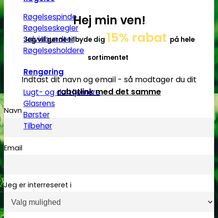
Røgelsespinde
Hej min ven!
Røgelseskegler
15% rabat
Salviebundter
Jeg vil gerne tilbyde dig
på hele
Røgelsesholdere
sortimentet
Rengøring
Indtast dit navn og email - så modtager du dit
rabatlink med det samme
Lugt- og duftfjernere
Glasrens
Navn
Børster
Tilbehør
Email
Jeg er interreseret i