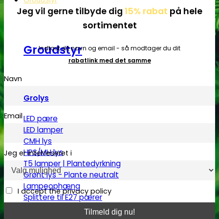
Jeg vil gerne tilbyde dig
15% rabat
på hele
sortimentet
Groudstyr
Indtast dit navn og email - så modtager du dit
rabatlink med det samme
Navn
Grolys
Email
LED pære
LED lamper
CMH lys
HPS/MH lys
Jeg er interreseret i
T5 lamper | Plantedyrkning
Grønt lys - Plante neutralt
Lampeophæng
I accept the privacy policy
Splittere til E27 pærer
Beskyttelsesbriller