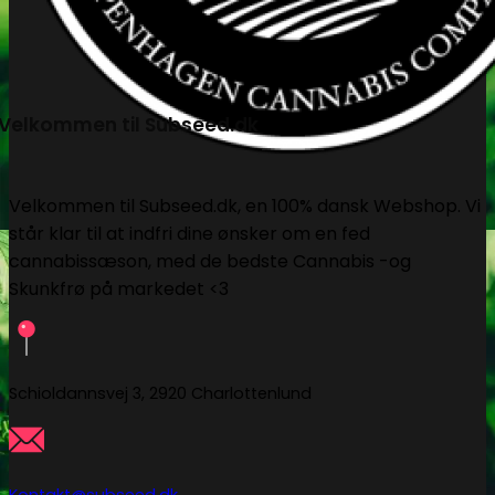
Velkommen til Subseed.dk
Velkommen til Subseed.dk, en 100% dansk Webshop. Vi
står klar til at indfri dine ønsker om en fed
cannabissæson, med de bedste Cannabis -og
Skunkfrø på markedet <3
Schioldannsvej 3, 2920 Charlottenlund