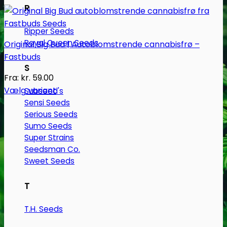
R
Ripper Seeds
Royal Queen Seeds
Original Big Bud | Autoblomstrende cannabisfrø –
Fastbuds
S
Fra:
kr.
59.00
Vælg variant
Subseed's
Dette
Sensi Seeds
Serious Seeds
vare
Sumo Seeds
har
Super Strains
flere
Seedsman Co.
varianter.
Sweet Seeds
Mulighederne
kan
T
vælges
på
T.H. Seeds
varesiden