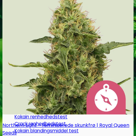
Oplev ALLe vores
brands lige her
Gå til brands
Narkotests
Narkotests
Kokain Tests
Kokain renhedhedstest
Crack renhedhedstest
Northern Light – feminiserede skunkfrø | Royal Queen
Kokain blandingsmiddel test
Seeds