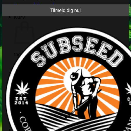
Tape og fastgørelse
Kurv
Ingen produkter i kurven.
Tilbage til shoppen
Søg
efter:
Kasse
+