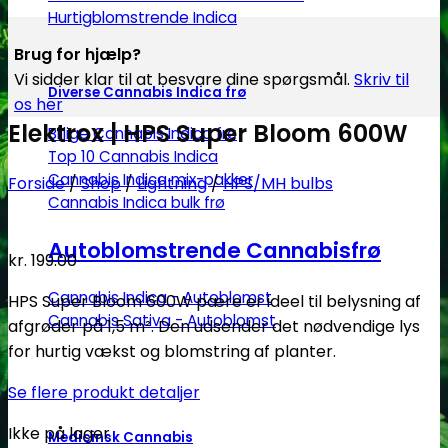
Hurtigblomstrende Indica
Brug for hjælp?
Vi sidder klar til at besvare dine spørgsmål.
Skriv til
Diverse Cannabis Indica frø
os her
Elektrox | HPS Super Bloom 600W
Billige Cannabis Indica frø
Top 10 Cannabis Indica
Cannabis Indica mix-pakker
Forside
/
Shop
/
Lightning
/
HPS/MH bulbs
Cannabis Indica bulk frø
Autoblomstrende Cannabisfrø
kr.
199.00
Cannabis Indica - Autoblomst
HPS Super Bloom 600W pære er ideel til belysning af
Cannabis Sativa - Autoblomst
afgrøder på 1,5 m². Den udsender det nødvendige lys
for hurtig vækst og blomstring af planter.
Se flere produkt detaljer
Ikke på lager
Medicinsk Cannabis