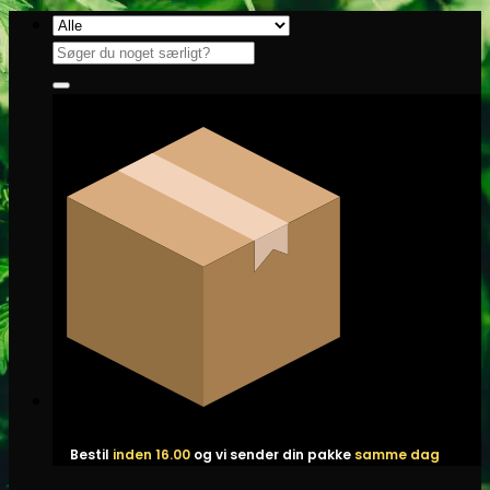
Fortsæt
til
Søg
indhold
efter:
Bestil
inden 16.00
og vi sender din pakke
samme dag