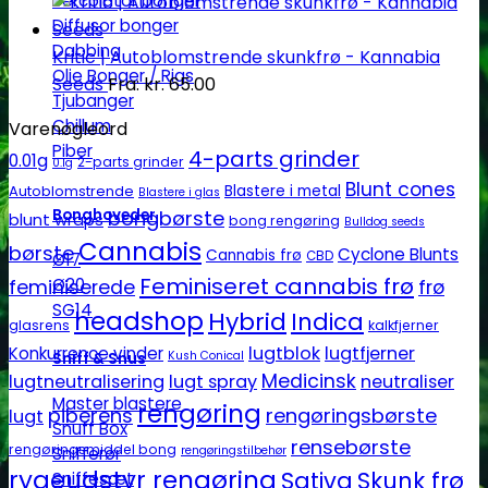
Percolator bonger
Diffusor bonger
Dabbing
Kritic | Autoblomstrende skunkfrø - Kannabia
Olie Bonger / Rigs
Seeds
Fra:
kr.
65.00
Tjubanger
Chillum
Varenøgleord
Piber
4-parts grinder
0.01g
2-parts grinder
0.1g
Blunt cones
Autoblomstrende
Blastere i metal
Blastere i glas
bongbørste
Bonghoveder
blunt wraps
bong rengøring
Bulldog seeds
Cannabis
børste
Cyclone Blunts
Cannabis frø
CBD
Ø17
Feminiseret cannabis frø
Ø20
feminiserede
frø
SG14
headshop
Hybrid
Indica
glasrens
kalkfjerner
lugtblok
lugtfjerner
Konkurrence vinder
Kush Conical
Sniff & Snus
Medicinsk
lugtneutralisering
lugt spray
neutraliser
Master blastere
rengøring
piberens
rengøringsbørste
lugt
Snuff Box
rensebørste
rengøringsmiddel bong
rengøringstilbehør
Snifferør
rygeudstyr rengøring
Sativa
Skunk frø
Sniffesæt