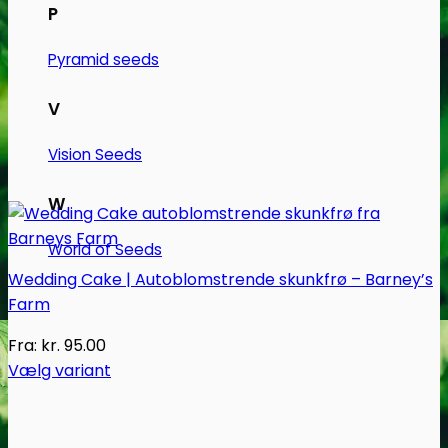
P
Pyramid seeds
V
Vision Seeds
W
World of Seeds
Wedding Cake | Autoblomstrende skunkfrø – Barney’s
Farm
Fra:
kr.
95.00
Vælg variant
Dette
vare
har