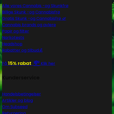
Alle vores Cannabis -og Skunkfrø
Billige Skunk -og Cannabisfrø
Gratis Skunk -og Cannabisfrø 🌿
Cannabis brands og avlere
Papir og filter
Narkotests
Headshop
Rabatter og tilbud💰
💸
15% rabat
Få
Klik her
Kunderservice
Handelsbetingelser
Artikler og blog
Om Subseed
Returnering