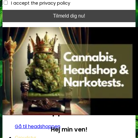
I accept the privacy policy
Få cannabis frø for hver
200DKK handlet i
headshoppen
Gå til headshoppen
Hej min ven!
Groudstyr