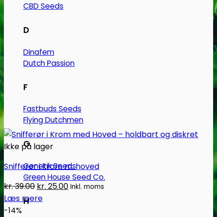
CBD Seeds
D
Dinafem
Dutch Passion
F
Fastbuds Seeds
Flying Dutchmen
G
Ikke på lager
Snifferør i krom m. hoved
Genetik Seeds
Green House Seed Co.
Den
Den
kr.
39.00
kr.
25.00
Inkl. moms
oprindelige
aktuelle
Læs mere
H
pris
pris
-14%