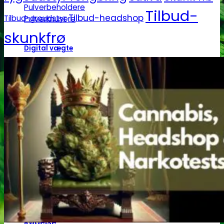
Pulverbeholdere
Tilbud-
Tilbud-headshop
Tilbud-groudstyr
Pulverknusere
skunkfrø
Digital vægte
0,1g vægte
0,01g vægte
0,001g vægte
Grindere
2-Parts grindere
3-Parts grindere
4-Parts grindere
5-Parts grindere
Keramiske grindere
Røgelse