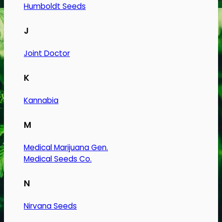
var:
er:
Humboldt Seeds
kr. 39.00.
kr. 25.00.
J
Joint Doctor
K
Kannabia
M
Medical Marijuana Gen.
Medical Seeds Co.
N
Nirvana Seeds