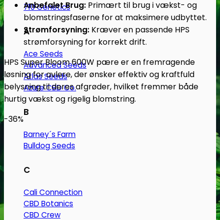
Anbefalet Brug:
Primært til brug i vækst- og
710 Genetics
blomstringsfaserne for at maksimere udbyttet.
Strømforsyning:
Kræver en passende HPS
A
strømforsyning for korrekt drift.
Ace Seeds
HPS Super Bloom 600W pære er en fremragende
Advanced Seeds
løsning for avlere, der ønsker effektiv og kraftfuld
Atlas Seeds
belysning til deres afgrøder, hvilket fremmer både
Azure CBD Co.
hurtig vækst og rigelig blomstring.
B
-36%
Barney´s Farm
Bulldog Seeds
C
Cali Connection
CBD Botanics
CBD Crew