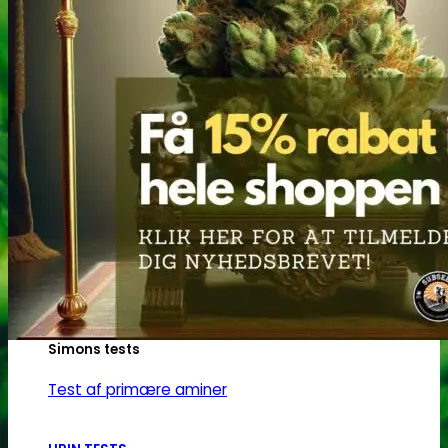
Opiater
Opiater renhedstest
THC/Cannabinoider
THC test
Cannabinoider test
Robadope
Robadope tests
Simons tests
Test af primære aminer