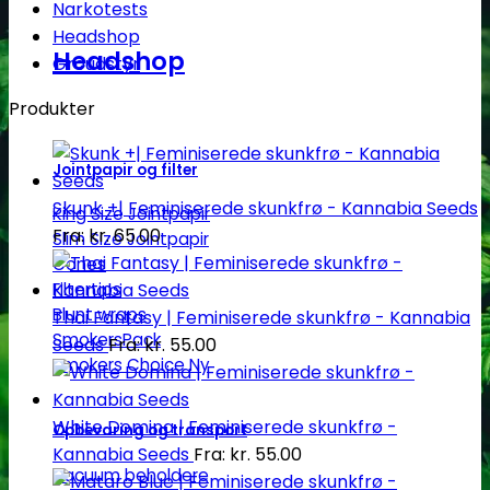
Narkotests
Headshop
Headshop
Groudstyr
Produkter
Jointpapir og filter
Skunk +| Feminiserede skunkfrø - Kannabia Seeds
King Size Jointpapir
Fra:
kr.
65.00
Slim Size Jointpapir
Cones
Filtertips
Blunt wraps
Thai Fantasy | Feminiserede skunkfrø - Kannabia
SmokersPack
Seeds
Fra:
kr.
55.00
Smokers Choice
White Domina | Feminiserede skunkfrø -
Opbevaring og transport
Kannabia Seeds
Fra:
kr.
55.00
Vacuum beholdere