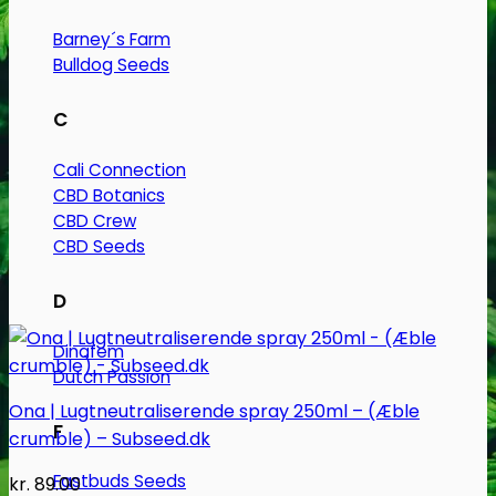
Barney´s Farm
Bulldog Seeds
C
Cali Connection
CBD Botanics
CBD Crew
CBD Seeds
D
Dinafem
Dutch Passion
Ona | Lugtneutraliserende spray 250ml – (Æble
F
crumble) – Subseed.dk
Fastbuds Seeds
kr.
89.00