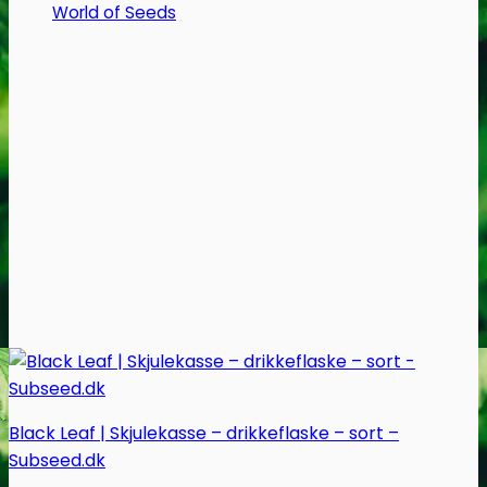
World of Seeds
kan
vælges
på
varesiden
Black Leaf | Skjulekasse – drikkeflaske – sort –
Subseed.dk