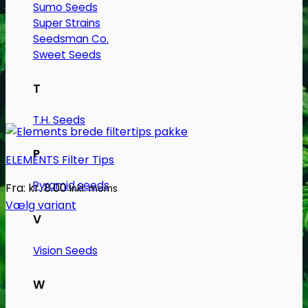
Sumo Seeds
Super Strains
Seedsman Co.
Sweet Seeds
T
T.H. Seeds
P
ELEMENTS Filter Tips
Pyramid seeds
Fra:
kr.
8.00
Inkl. moms
Vælg variant
V
Dette
vare
Vision Seeds
har
flere
W
varianter.
Mulighederne