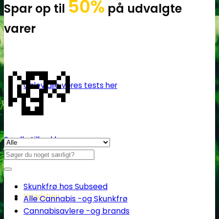
50%
Spar op til
på udvalgte
varer
💸
Oplev alle vores tests her
Se alle tilbud her
Søg
efter:
Skunkfrø hos Subseed
Headshop
Alle Cannabis -og Skunkfrø
Cannabisavlere -og brands