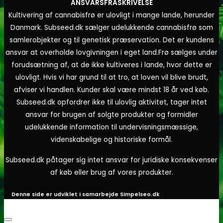
ANSVARSFRASKRIVELSE
Kultivering af cannabisfrø er ulovligt i mange lande, herunder
Danmark. Subseed.dk sælger udelukkende cannabisfrø som
samlerobjekter og til genetisk præservation. Det er kundens
ansvar at overholde lovgivningen i eget land.
Frø sælges under
forudsætning af, at de ikke kultiveres i lande, hvor dette er
ulovligt. Hvis vi har grund til at tro, at loven vil blive brudt,
afviser vi handlen. Kunder skal være mindst 18 år ved køb.
Subseed.dk opfordrer ikke til ulovlig aktivitet, tager intet
ansvar for brugen af solgte produkter og formidler
udelukkende information til undervisningsmæssige,
videnskabelige og historiske formål.
Subseed.dk påtager sig intet ansvar for juridiske konsekvenser
af køb eller brug af vores produkter.
Denne side er udviklet i samarbejde
Simpelseo.dk