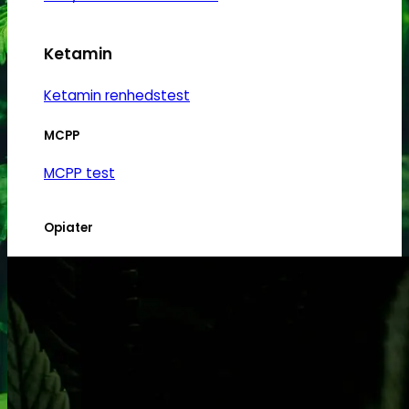
Ketamin
Ketamin renhedstest
MCPP
MCPP test
Opiater
Opiater renhedstest
THC/Cannabinoider
THC test
Cannabinoider test