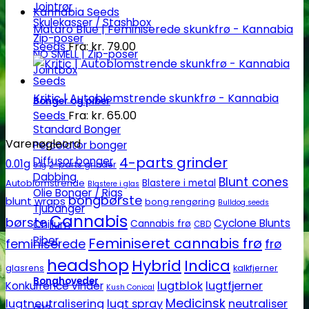
Jointrør
Skulekasser / Stashbox
Mataro Blue | Feminiserede skunkfrø - Kannabia
Zip-poser
Seeds
Fra:
kr.
79.00
NO SMELL | Zip-poser
Jointbox
Kritic | Autoblomstrende skunkfrø - Kannabia
Bonger og piber
Seeds
Fra:
kr.
65.00
Standard Bonger
Varenøgleord
Percolator bonger
4-parts grinder
Diffusor bonger
0.01g
2-parts grinder
0.1g
Dabbing
Blunt cones
Autoblomstrende
Blastere i metal
Blastere i glas
Olie Bonger / Rigs
bongbørste
blunt wraps
bong rengøring
Bulldog seeds
Tjubanger
Cannabis
børste
Cyclone Blunts
Chillum
Cannabis frø
CBD
Piber
Feminiseret cannabis frø
feminiserede
frø
headshop
Hybrid
Indica
glasrens
kalkfjerner
Bonghoveder
lugtblok
lugtfjerner
Konkurrence vinder
Kush Conical
Medicinsk
lugtneutralisering
lugt spray
neutraliser