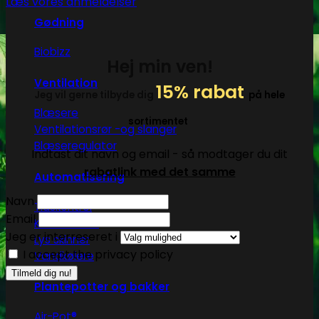
Læs vores anmeldelser
Gødning
Biobizz
Hej min ven!
Ventilation
15% rabat
Jeg vil gerne tilbyde dig
på hele
Blæsere
sortimentet
Ventilationsrør -og slanger
Blæseregulator
Indtast dit navn og email - så modtager du dit
rabatlink med det samme
Automatisering
Navn
Tidskontrol
Email
Klimakontrol
Jeg er interreseret i
Lys skinner
I accept the privacy policy
Vandkølere
Plantepotter og bakker
Air-Pot®