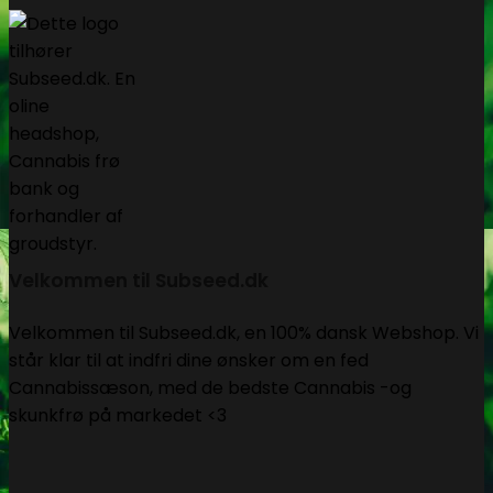
Velkommen til Subseed.dk
Velkommen til Subseed.dk, en 100% dansk Webshop. Vi
står klar til at indfri dine ønsker om en fed
Cannabissæson, med de bedste Cannabis -og
skunkfrø på markedet <3