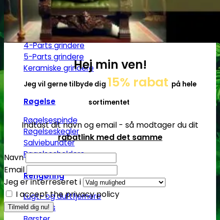
Grindere
2-Parts grindere
3-Parts grindere
4-Parts grindere
5-Parts grindere
Hej min ven!
Keramiske grindere
15% rabat
Jeg vil gerne tilbyde dig
på hele
Røgelse
sortimentet
Røgelsespinde
Indtast dit navn og email - så modtager du dit
Røgelseskegler
rabatlink med det samme
Salviebundter
Røgelsesholdere
Navn
Email
Rengøring
Jeg er interreseret i
I accept the privacy policy
Lugt- og duftfjernere
Glasrens
Børster