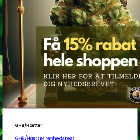
Heroin
Heroin renhedstest
Badesalte
Badesalte renhedstest
LSD
LSD renhedstest
Benzodiazepiner
Benzoer renhedstest
GHB/Hætter
GHB/Hætter renhedstest