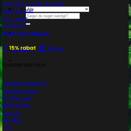
Cannabis brands og avlere
Papir og filter
Søg
Narkotests
efter:
Headshop
Rabatter og tilbud💰
💸
15% rabat
Få
Klik her
Kasse
+
Kunderservice
Handelsbetingelser
Artikler og blog
Om Subseed
Returnering
Kontakt
Betaling
FAQ