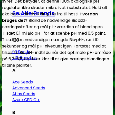
syrer. Det betyder, at denne 100% økologiske pH-
regulator ikke skader mikrolivet i substratet. Hold alt
Se Alle Brands
økologisk i din dyrkning, fra frø til høst!
Hvordan
bruges det?
Bland de nødvendige Biobizz-
næringsstoffer og mål pH-værdien af blandingen.
Tilsæt 0,1 ml Bio·pH- for at sænke pH med 0,5 point.
Tilsæt den nødvendige mængde Bio·pH-, rør i 10
123
sekunder og mål pH-niveauet igen. Fortsæt med at
00 Seeds
tilsætte Bio·pH- indtil du når det optimale pH-område
710 Genetics
på 6,2-6,5, og du er klar til at give næringsblandingen
til dine planter.
A
Ace Seeds
Advanced Seeds
Atlas Seeds
Azure CBD Co.
B