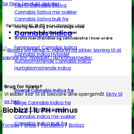
Se flere produkt detaljer
Top 10 Cannabis Sativa
Cannabis Sativa mix-pakker
Cannabis Sativa bulk frø
Bestil inden
kl. 16.00
og vi afsender i dag
Hurtig levering 2-4 hverdage med
Cannabis Indica
Se vores Google bedømmelser
Gratis merchandise og cannabisfrø i hver ordre
Feminiseret Cannabis Indica
Cannabis Indica Hybrider
Autoblomstrende Cannabis Indica
Hurtigblomstrende Indica
Brug for hjælp?
Diverse Cannabis Indica frø
Vi sidder klar til at besvare dine spørgsmål.
Skriv til
os her
Billige Cannabis Indica frø
Biobizz | 1L PH-minus
Top 10 Cannabis Indica
Cannabis Indica mix-pakker
Cannabis Indica bulk frø
Forside
/
Shop
/
Fertilizers
/
Biobizz