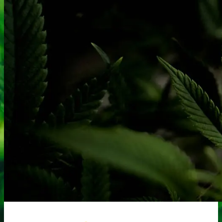
Robadope
Robadope tests
Simons tests
Test af primære aminer
URIN TESTS
Multi urin test - 3 stoffer
Multi urin test - 10 stoffer
THC urin test - 25ng/ml
THC urin test - 50ng/ml