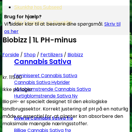
Skunkfrø hos Subseed
Brug for hjælp?
Alle Cannabis -og Skunkfrø
Vi sidder klar til at besvare dine spørgsmål.
Skriv til
os her
Biobizz | 1L PH-minus
Forside
/
Shop
/
Fertilizers
/
Biobizz
Cannabis Sativa
Feminiseret Cannabis Sativa
kr.
115.00
Cannabis Sativa Hybrider
Ikke på lager
Autoblomstrende Cannabis Sativa
Hurtigblomstrende Sativa
Bio·pH- er specielt designet til den økologiske
landbrugssektor. Korrekt justering af pH på en naturlig
måde er essentiel for, at planter kan absorbere den
Diverse Cannabis Sativa frø
maksimale mængde næringsstoffer.
Billige Cannabis Sativa frø