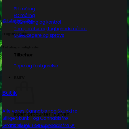
PH måling
EC måling
@subseed.dk
Co2 måling og kontrol
Temperatur og fugtighedsmålere
Fragtmetoder
Målebægere og sprays
Betalingsmuligheder
Tilbehør
Tape og fastgørelse
Kurv
Butik
Alle vores Cannabis -og Skunkfrø
Ingen produkter i kurven.
Billige Skunk -og Cannabisfrø
Gratis Skunk -og Cannabisfrø 🌿
Tilbage til shoppen