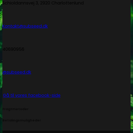
Schioldannsvej 3, 2920 Charlottenlund
Kontakt@subseed.dk
40690956
@subseed.dk
Gå til vores facebook-side
Fragtmetoder
Betalingsmuligheder