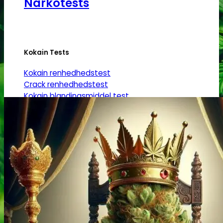
Narkotests
Kokain Tests
Kokain renhedhedstest
Crack renhedhedstest
Kokain blandingsmiddel test
MDMA
MDMA renhedstest
Ecstasy
Ecstasy renhedstest