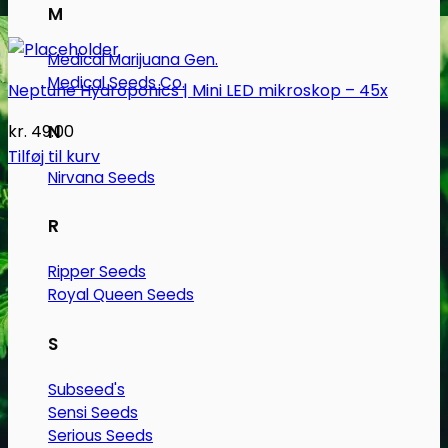
M
Medical Marijuana Gen.
Medical Seeds Co.
Neptune Hydroponics | Mini LED mikroskop – 45x
kr.
49.00
N
Tilføj til kurv
Nirvana Seeds
R
Ripper Seeds
Royal Queen Seeds
S
Subseed's
Sensi Seeds
Serious Seeds