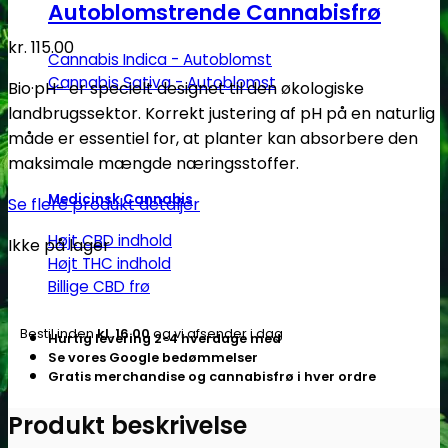
Autoblomstrende Cannabisfrø
kr.
115.00
Cannabis Indica - Autoblomst
Cannabis Sativa - Autoblomst
Bio·pH- er specielt designet til den økologiske
landbrugssektor. Korrekt justering af pH på en naturlig
måde er essentiel for, at planter kan absorbere den
maksimale mængde næringsstoffer.
Medicinsk Cannabis
Se flere produkt detaljer
Højt CBD indhold
Ikke på lager
Højt THC indhold
Billige CBD frø
Bestil inden
kl. 16.00
og vi afsender i dag
Hurtig levering 2-4 hverdage med
Se vores Google bedømmelser
Gratis merchandise og cannabisfrø i hver ordre
Produkt beskrivelse