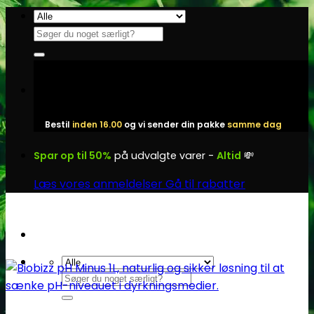
Fortsæt
til
Søg
indhold
efter:
Bestil
inden 16.00
og vi sender din pakke
samme dag
Spar op til 50%
på udvalgte varer -
Altid
💸
Læs vores anmeldelser
Gå til rabatter
Søg
efter: