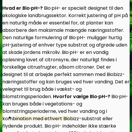
Hvad er Bio·pH-?
Bio·pH- er specielt designet til den
økologiske landbrugssektor. Korrekt justering af pH på
en naturlig måde er essentiel for, at planter kan
absorbere den maksimale mængde næringsstoffer.
Den naturlige formulering af Bio·pH- muliggør hurtig
pH-justering af enhver type substrat og afgrøde uden
at skade jordens mikroliv. Bio·pH- er en vandig
opløsning lavet af citronsyre, der naturligt findes i
forskellige citrusfrugter, såsom citroner. Det er
designet til at arbejde perfekt sammen med Biobizz-
næringsstoffer og kan bruges ved hver vanding. Det er
velegnet til brug både i vækst- og
blomstringsperioden.
Hvorfor vælge Bio·pH-?
Bio·pH-
kan bruges både i vegetations- og
blomstringsperioderne, ved hver vanding og i
Cannabisavlere -og brands
kombination med ethvert Biobizz-substrat eller
flydende produkt. Bio·pH- indeholder ikke stærke