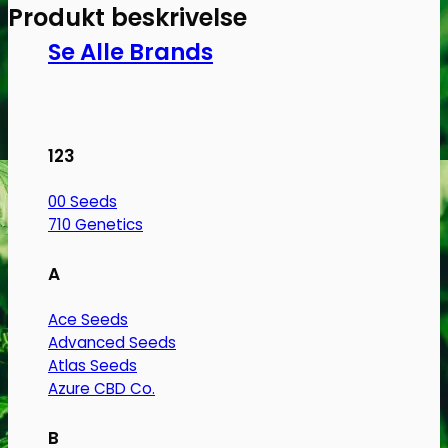
Medical
Produkt beskrivelse
Marijuana
Se Alle Brands
Genetics
antal
123
00 Seeds
710 Genetics
A
Ace Seeds
Advanced Seeds
Atlas Seeds
Azure CBD Co.
B