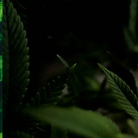
Ketamin
Ketamin renhedstest
MCPP
MCPP test
Opiater
Opiater renhedstest
THC/Cannabinoider
THC test
Cannabinoider test