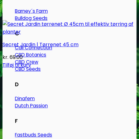
Barney´s Farm
Bulldog Seeds
C
Secret Jardin | Tørrenet 45 cm
Cali Connection
CBD Botanics
kr.
69.00
CBD Crew
Tilføj til kurv
CBD Seeds
D
Dinafem
Dutch Passion
F
Fastbuds Seeds