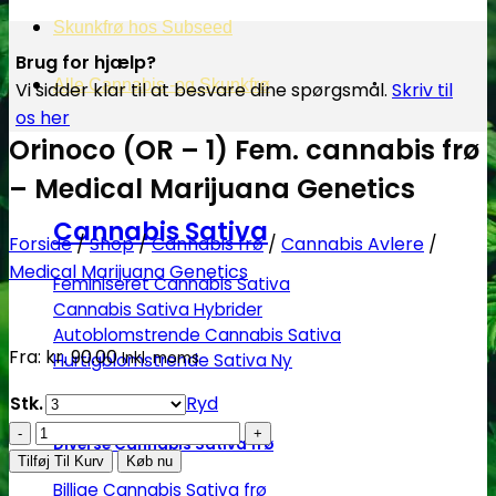
Skunkfrø hos Subseed
Brug for hjælp?
Alle Cannabis -og Skunkfrø
Vi sidder klar til at besvare dine spørgsmål.
Skriv til
os her
Orinoco (OR – 1) Fem. cannabis frø
– Medical Marijuana Genetics
Cannabis Sativa
Forside
/
Shop
/
Cannabis frø
/
Cannabis Avlere
/
Medical Marijuana Genetics
Feminiseret Cannabis Sativa
Cannabis Sativa Hybrider
Autoblomstrende Cannabis Sativa
Fra:
kr.
90.00
Inkl. moms
Hurtigblomstrende Sativa
Stk.
Ryd
Orinoco
Diverse Cannabis Sativa frø
(OR
Tilføj Til Kurv
Køb nu
-
Billige Cannabis Sativa frø