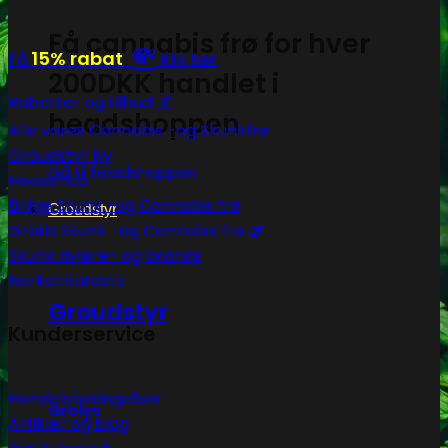
Få cannabis frø for hver
💸
15% rabat
Få
Klik her
200DKK handlet i
Rabatter og tilbud 💰
headshoppen
Alle vores Cannabis -og Skunkfrø
Groudstyr
Gå til headshoppen
Headshop
Billige Skunk -og Cannabis frø
Groudstyr
Gratis Skunk -og Cannabis frø 🌿
Skunk avlere- og brands
Narkotikatests
Groudstyr
Kunderservice
Handelsbetingelser
Grolys
Artikler og blog