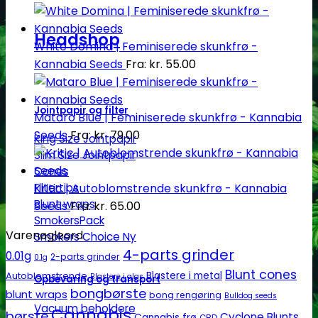
Headshop
White Domina | Feminiserede skunkfrø -
Kannabia Seeds
Fra:
kr.
55.00
Jointpapir og filter
Mataro Blue | Feminiserede skunkfrø - Kannabia
Seeds
Fra:
kr.
79.00
King Size Jointpapir
Slim Size Jointpapir
Cones
Kritic | Autoblomstrende skunkfrø - Kannabia
Filtertips
Blunt wraps
Seeds
Fra:
kr.
65.00
SmokersPack
Varenøgleord
Smokers Choice
4-parts grinder
0.01g
2-parts grinder
0.1g
Blunt cones
Autoblomstrende
Blastere i metal
Blastere i glas
Opbevaring og transport
bongbørste
blunt wraps
bong rengøring
Bulldog seeds
Vacuum beholdere
Cannabis
børste
Cyclone Blunts
Cannabis frø