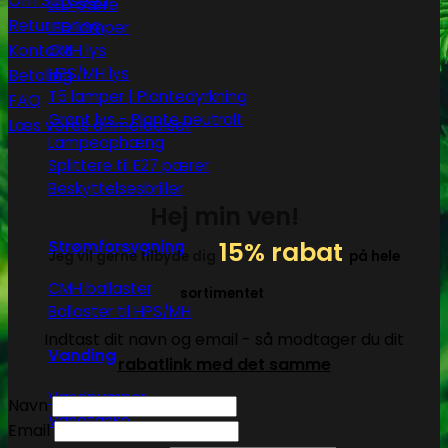
Om Subseed
LED pære
Returnering
LED lamper
Kontakt
CMH lys
HPS/MH lys
Betaling
T5 lamper | Plantedyrkning
FAQ
Grønt lys - Plante neutralt
Læs vores anmeldelser
Lampeophæng
Splittere til E27 pærer
Beskyttelsesbriller
Hej min ven!
15% rabat
Strømforsygning
Jeg vil gerne tilbyde dig
på hele
CMH ballaster
sortimentet
Ballaster til HPS/MH
Indtast dit navn og email - så modtager du dit
Vanding
rabatlink med det samme
Vandpumper
Navn
Vandtanke
Email