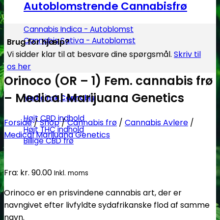
Autoblomstrende Cannabisfrø
Cannabis Indica - Autoblomst
Cannabis Sativa - Autoblomst
Brug for hjælp?
Vi sidder klar til at besvare dine spørgsmål.
Skriv til
os her
Orinoco (OR – 1) Fem. cannabis frø
– Medical Marijuana Genetics
Medicinsk Cannabis
Højt CBD indhold
Forside
/
Shop
/
Cannabis frø
/
Cannabis Avlere
/
Højt THC indhold
Medical Marijuana Genetics
Billige CBD frø
Fra:
kr.
90.00
Inkl. moms
Orinoco er en prisvindene cannabis art, der er
navngivet efter livfyldte sydafrikanske flod af samme
navn.