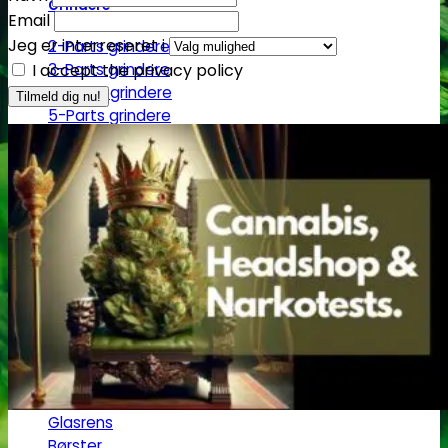
Grindere
Email
Jeg er interreseret i
2-Parts grindere
3-Parts grindere
I accept the privacy policy
4-Parts grindere
5-Parts grindere
Keramiske grindere
Røgelse
Røgelsespinde
Røgelseskegler
Salviebundter
Røgelsesholdere
Rengøring
Lugt- og duftfjernere
Glasrens
Børster