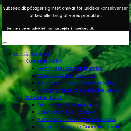
Subseed.dk påtager sig intet ansvar for juridiske konsekvenser
af køb eller brug af vores produkter.
Denne side er udviklet i samarbejde
Simpelseo.dk
Alle Cannabisfrø
Cannabis Sativa
Feminiseret Cannabis Sativa
Cannabis Sativa Hybrider
Autoblomstrende Cannabis Sativa
Hurtigblomstrende Cannabis Sativa
Cannabis Indica
Feminiseret Cannabis Indica
Cannabis Indica Hybrider
Autoblomstrende Cannabis Indica
Hurtigblomstrende Cannabis Indica