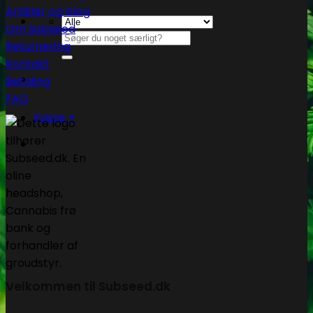
Artikler og blog
Om Subseed
Søg
Returnering
efter:
Kontakt
Betaling
FAQ
Kasse
+
Velkommen til Subseed.dk