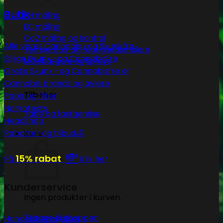
Butik
PH måling
EC måling
Co2 måling og kontrol
Alle vores Cannabis -og Skunkfrø
Temperatur og fugtighedsmålere
Billige Skunk -og Cannabisfrø
Målebægere og sprays
Gratis Skunk -og Cannabisfrø 🌿
Cannabis brands og avlere
Tilbehør
Papir og filter
Narkotests
Tape og fastgørelse
Headshop
Rabatter og tilbud💰
Kurv
💸
15% rabat
Få
Klik her
Kunderservice
Ingen produkter i kurven.
Tilbage til shoppen
Handelsbetingelser