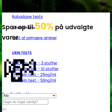
Robadope
Robadope tests
50%
Spar op til
på udvalgte
Simons tests
varer
Test af primære aminer
💸
URIN TESTS
Multi urin test - 3 stoffer
Multi urin test - 10 stoffer
THC urin test - 25ng/ml
THC urin test - 50ng/ml
Se alle tilbud her
Søg
efter: