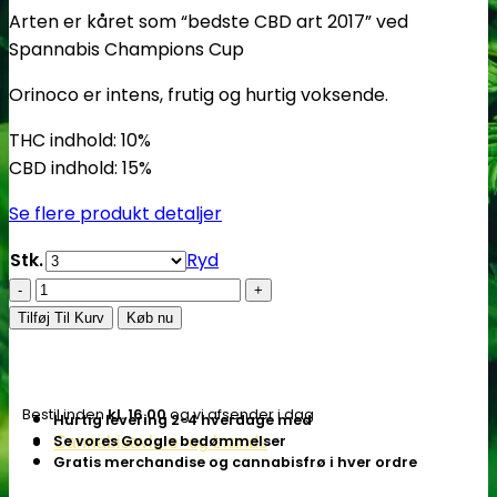
Arten er kåret som “bedste CBD art 2017” ved
Spannabis Champions Cup
Orinoco er intens, frutig og hurtig voksende.
THC indhold: 10%
CBD indhold: 15%
Se flere produkt detaljer
Stk.
Ryd
Orinoco
(OR
Tilføj Til Kurv
Køb nu
-
1)
Fem.
Bestil inden
kl. 16.00
og vi afsender i dag
Hurtig levering 2-4 hverdage med
cannabis
Se vores Google bedømmelser
Cannabisavlere -og brands
frø
Gratis merchandise og cannabisfrø i hver ordre
-