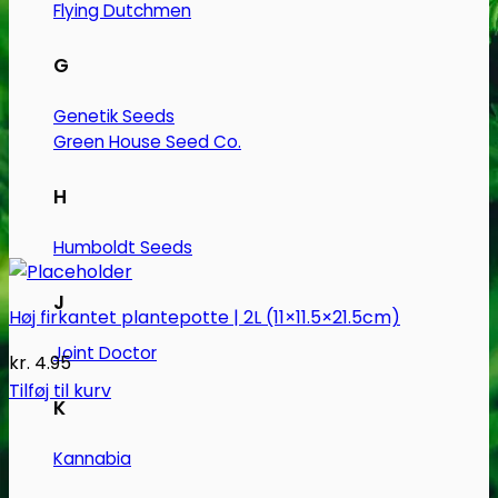
Flying Dutchmen
G
Genetik Seeds
Green House Seed Co.
H
Humboldt Seeds
J
Høj firkantet plantepotte | 2L (11×11.5×21.5cm)
Joint Doctor
kr.
4.95
Tilføj til kurv
K
Kannabia