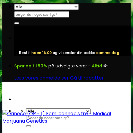
Fortsæt
til
Søg
indhold
efter:
Bestil
inden 16.00
og vi sender din pakke
samme dag
Spar op til 50%
på udvalgte varer -
Altid
💸
Læs vores anmeldelser
Gå til rabatter
Søg
efter: