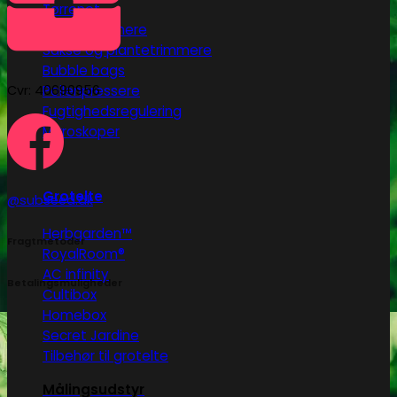
Tørrenet
Plantetrimmere
Sakse og plantetrimmere
Bubble bags
Pollenpressere
Cvr: 40690956
Fugtighedsregulering
Mikroskoper
Grotelte
@subseed.dk
Herbgarden™
Fragtmetoder
RoyalRoom®
AC infinity
Betalingsmuligheder
Cultibox
Homebox
Secret Jardine
Tilbehør til grotelte
Målingsudstyr