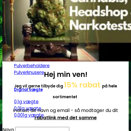
Ø17
Ø20
SG14
Sniff & Snus
Master blastere
Snuff Box
Snifferør
Sniffesæt
Pulverbeholdere
Pulverknusere
Hej min ven!
15% rabat
Jeg vil gerne tilbyde dig
på hele
Digital vægte
sortimentet
0,1g vægte
0,01g vægte
Indtast dit navn og email - så modtager du dit
0,001g vægte
rabatlink med det samme
Navn