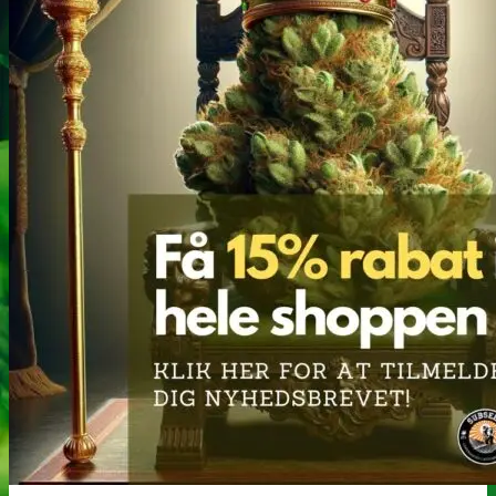
Narkotests
Kokain Tests
Kokain renhedhedstest
Crack renhedhedstest
Kokain blandingsmiddel test
MDMA
MDMA renhedstest
Ecstasy
Ecstasy renhedstest