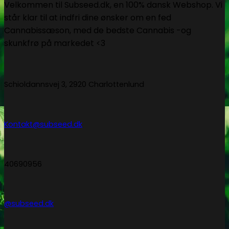
Velkommen til Subseed.dk, en 100% dansk Webshop. Vi
står klar til at indfri dine ønsker om en fed
Cannabissæson, med de bedste Cannabis -og
skunkfrø på markedet <3
Schioldannsvej 3, 2920 Charlottenlund
Kontakt@subseed.dk
40690956
@subseed.dk