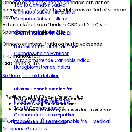
Orinoco er en prisvindene cannabis art, der er
1)
Top 10 Cannabis Sativa
navngivet efter livfyldte sydafrikanske flod af samme
Cannabis Sativa mix-pakker
Fem.
navn.
Cannabis Sativa bulk frø
cannabis
Arten er kåret som “bedste CBD art 2017” ved
frø
Cannabis Indica
Spannabis Champions Cup
-
Medical
Orinoco er intens, frutig og hurtig voksende.
Feminiseret Cannabis Indica
Marijuana
Cannabis Indica Hybrider
THC indhold: 10%
Genetics
Autoblomstrende Cannabis Indica
CBD indhold: 15%
antal
Hurtigblomstrende Indica
Se flere produkt detaljer
Diverse Cannabis Indica frø
Bestil inden
kl. 16.00
og vi afsender i dag
Hurtig levering 2-4 hverdage med
Billige Cannabis Indica frø
Se vores Google bedømmelser
Top 10 Cannabis Indica
Gratis merchandise og cannabisfrø i hver ordre
Cannabis Indica mix-pakker
Cannabis Indica bulk frø