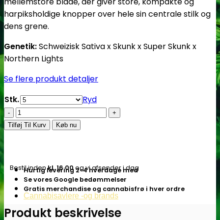
mellemstore blade, der giver store, kompakte og
harpiksholdige knopper over hele sin centrale stilk og
dens grene.
Genetik:
Schweizisk Sativa x Skunk x Super Skunk x
Northern Lights
Se flere produkt detaljer
Stk.
Ryd
The
Church
Tilføj Til Kurv
Køb nu
Fem.
Cannabis
frø
Bestil inden
kl. 16.00
og vi afsender i dag
Hurtig levering 2-4 hverdage med
-
Se vores Google bedømmelser
Green
Gratis merchandise og cannabisfrø i hver ordre
Cannabisavlere -og brands
House
Seeds
Produkt beskrivelse