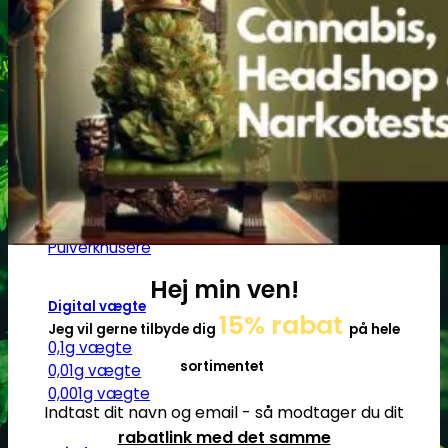
Ø17
Ø20
SG14
Sniff & Snus
Master blastere
Snuff Box
Snifferør
Sniffesæt
Pulverbeholdere
Pulverknusere
Hej min ven!
Digital vægte
15% rabat
Jeg vil gerne tilbyde dig
på hele
0,1g vægte
sortimentet
0,01g vægte
0,001g vægte
Indtast dit navn og email - så modtager du dit
rabatlink med det samme