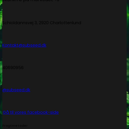
Schioldannsvej 3, 2920 Charlottenlund
Kontakt@subseed.dk
40690956
@subseed.dk
Gå til vores facebook-side
Fragtmetoder