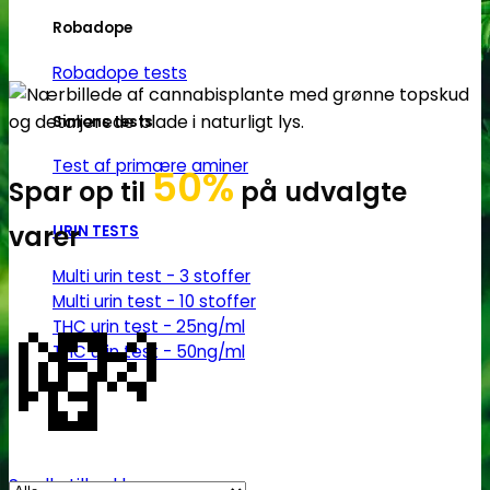
Robadope
Robadope tests
Simons tests
Test af primære aminer
50%
Spar op til
på udvalgte
varer
URIN TESTS
Multi urin test - 3 stoffer
💸
Multi urin test - 10 stoffer
THC urin test - 25ng/ml
THC urin test - 50ng/ml
Se alle tilbud her