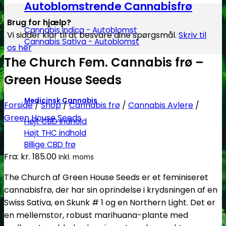
Autoblomstrende Cannabisfrø
Brug for hjælp?
Cannabis Indica - Autoblomst
Vi sidder klar til at besvare dine spørgsmål.
Skriv til
Cannabis Sativa - Autoblomst
os her
The Church Fem. Cannabis frø –
Green House Seeds
Medicinsk Cannabis
Forside
/
Shop
/
Cannabis frø
/
Cannabis Avlere
/
Green House Seeds
Højt CBD indhold
Højt THC indhold
Billige CBD frø
Fra:
kr.
185.00
Inkl. moms
The Church af Green House Seeds er et feminiseret
cannabisfrø, der har sin oprindelse i krydsningen af en
Swiss Sativa, en Skunk # 1 og en Northern Light. Det er
en mellemstor, robust marihuana-plante med