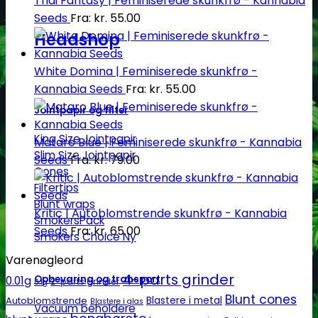
Thai Fantasy | Feminiserede skunkfrø - Kannabia
Seeds
Fra:
kr.
55.00
Headshop
White Domina | Feminiserede skunkfrø -
Kannabia Seeds
Fra:
kr.
55.00
Jointpapir og filter
King Size Jointpapir
Mataro Blue | Feminiserede skunkfrø - Kannabia
Slim Size Jointpapir
Seeds
Fra:
kr.
79.00
Cones
Filtertips
Blunt wraps
Kritic | Autoblomstrende skunkfrø - Kannabia
SmokersPack
Seeds
Fra:
kr.
65.00
Smokers Choice
Varenøgleord
4-parts grinder
Opbevaring og transport
0.01g
2-parts grinder
0.1g
Blunt cones
Autoblomstrende
Blastere i metal
Blastere i glas
Vacuum beholdere