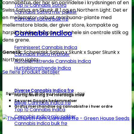
cannabisfrø, der har sin oprindelse i krydsningen af en
frø
Top 10 Cannabis Sativa
Swiss Sativa, en Skunk # 1 og en Northern Light. Det er
Cannabis Sativa mix-pakker
-
en mellemstor, robust marihuana-plante med
Cannabis Sativa bulk frø
Green
mellemstore blade, der giver store, kompakte og
House
Cannabis Indica
harpiksholdige knopper over hele sin centrale stilk og
Seeds
dens grene.
antal
Feminiseret Cannabis Indica
Genetik:
Schweizisk Sativa x Skunk x Super Skunk x
Cannabis Indica Hybrider
Northern Lights
Autoblomstrende Cannabis Indica
Hurtigblomstrende Indica
Se flere produkt detaljer
Diverse Cannabis Indica frø
Bestil inden
kl. 16.00
og vi afsender i dag
Hurtig levering 2-4 hverdage med
Se vores Google bedømmelser
Billige Cannabis Indica frø
Gratis merchandise og cannabisfrø i hver ordre
Top 10 Cannabis Indica
Cannabis Indica mix-pakker
Cannabis Indica bulk frø