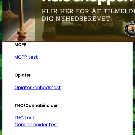
Ketamin
Ketamin renhedstest
MCPP
MCPP test
Opiater
Opiater renhedstest
THC/Cannabinoider
THC test
Cannabinoider test