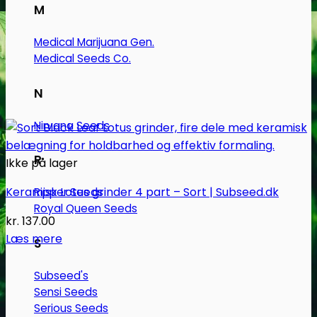
M
Medical Marijuana Gen.
Medical Seeds Co.
N
Nirvana Seeds
R
Ikke på lager
Keramisk Lotus grinder 4 part – Sort | Subseed.dk
Ripper Seeds
Royal Queen Seeds
kr.
137.00
Læs mere
S
Subseed's
Sensi Seeds
Serious Seeds