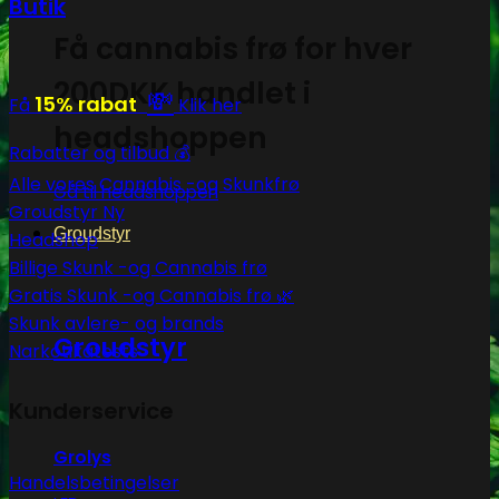
Butik
Få cannabis frø for hver
200DKK handlet i
💸
15% rabat
Få
Klik her
headshoppen
Rabatter og tilbud 💰
Alle vores Cannabis -og Skunkfrø
Gå til headshoppen
Groudstyr
Groudstyr
Headshop
Billige Skunk -og Cannabis frø
Gratis Skunk -og Cannabis frø 🌿
Skunk avlere- og brands
Groudstyr
Narkotikatests
Kunderservice
Grolys
Handelsbetingelser