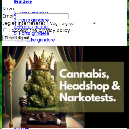
Grindere
Navn
2-Parts grindere
Email
3-Parts grindere
Jeg er interreseret i
4-Parts grindere
I accept the privacy policy
5-Parts grindere
Keramiske grindere
Røgelse
Røgelsespinde
Røgelseskegler
Salviebundter
Røgelsesholdere
Rengøring
Lugt- og duftfjernere
Glasrens
Børster