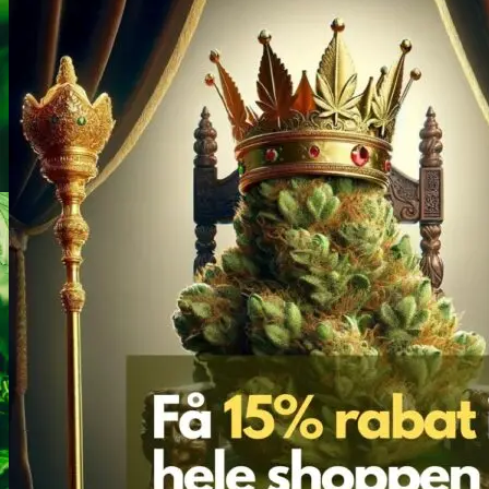
Heroin
Heroin renhedstest
Badesalte
Badesalte renhedstest
LSD
LSD renhedstest
Benzodiazepiner
Benzoer renhedstest
GHB/Hætter
GHB/Hætter renhedstest