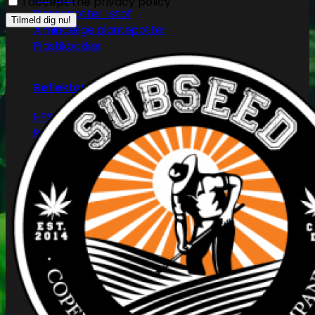
I accept the privacy policy
Plantepotter i stof
Almindelige plantepotter
Plastikbakker
Reflektorer & tilbehør
HPS/MH/CFL
Refleksivt mylar/folie
Forspiring og plantestart
Root!t
Root Riot
Jiffy disks
Eazy Plugs
Grodan
Efterbehandling