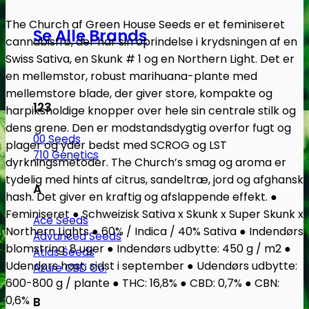
antal
The Church af Green House Seeds er et feminiseret
Se Alle Brands
cannabisfrø, der har sin oprindelse i krydsningen af en
Swiss Sativa, en Skunk # 1 og en Northern Light. Det er
en mellemstor, robust marihuana-plante med
mellemstore blade, der giver store, kompakte og
123
harpiksholdige knopper over hele sin centrale stilk og
dens grene. Den er modstandsdygtig overfor fugt og
00 Seeds
plager og yder bedst med SCROG og LST
710 Genetics
dyrkningsmetoder. The Church’s smag og aroma er
tydelig med hints af citrus, sandeltræ, jord og afghansk
A
hash. Det giver en kraftig og afslappende effekt.
●
Feminiseret ● Schweizisk Sativa x Skunk x Super Skunk x
Ace Seeds
Northern Lights ● 60% / Indica / 40% Sativa ● Indendørs
Advanced Seeds
blomstring: 8 uger ● Indendørs udbytte: 450 g / m2 ●
Atlas Seeds
Udendørs høst: sidst i september ● Udendørs udbytte:
Azure CBD Co.
600-800 g / plante ● THC: 16,8% ● CBD: 0,7% ● CBN:
0,6%
B