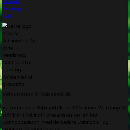
Kontakt
Betaling
FAQ
Velkommen til Subseed.dk
Velkommen til Subseed.dk, en 100% dansk Webshop. Vi
står klar til at indfri dine ønsker om en fed
Cannabissæson, med de bedste Cannabis -og
skunkfrø på markedet <3