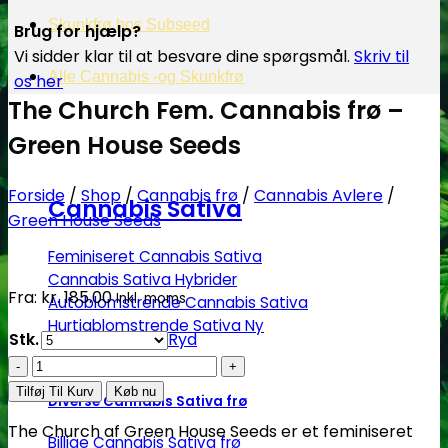
Skunkfrø hos Subseed
Brug for hjælp?
Vi sidder klar til at besvare dine spørgsmål.
Skriv til
Alle Cannabis -og Skunkfrø
os her
The Church Fem. Cannabis frø –
Green House Seeds
Forside
/
Shop
/
Cannabis frø
/
Cannabis Avlere
/
Cannabis Sativa
Green House Seeds
Feminiseret Cannabis Sativa
Cannabis Sativa Hybrider
Fra:
kr.
185.00
Inkl. moms
Autoblomstrende Cannabis Sativa
Hurtigblomstrende Sativa
Stk.
Ryd
The
Church
Tilføj Til Kurv
Køb nu
Diverse Cannabis Sativa frø
Fem.
The Church af Green House Seeds er et feminiseret
Cannabis
Billige Cannabis Sativa frø