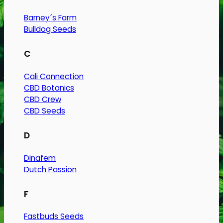
Barney´s Farm
Bulldog Seeds
C
Cali Connection
CBD Botanics
CBD Crew
CBD Seeds
D
Dinafem
Dutch Passion
F
Fastbuds Seeds