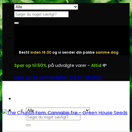
Fortsæt
til
Søg
indhold
efter:
Bestil
inden 16.00
og vi sender din pakke
samme dag
Spar op til 50%
på udvalgte varer -
Altid
💸
Læs vores anmeldelser
Gå til rabatter
Søg
efter: