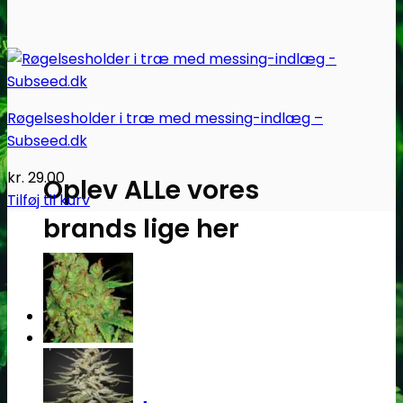
Røgelsesholder i træ med messing-indlæg –
Subseed.dk
kr.
29.00
Oplev ALLe vores
Tilføj til kurv
brands lige her
Gå til brands
Narkotests