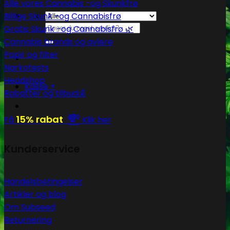
Alle vores Cannabis -og Skunkfrø
Billige Skunk -og Cannabisfrø
Søg
Gratis Skunk -og Cannabisfrø 🌿
efter:
Cannabis brands og avlere
Papir og filter
Narkotests
Headshop
Kasse
+
Rabatter og tilbud💰
💸
15% rabat
Få
Klik her
Kunderservice
Handelsbetingelser
Artikler og blog
Om Subseed
Returnering