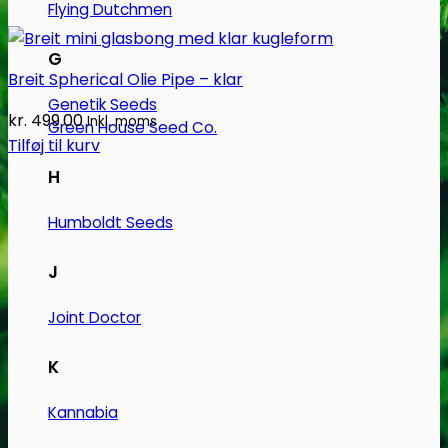
Flying Dutchmen
G
Breit Spherical Olie Pipe – klar
Genetik Seeds
kr.
499.00
Inkl. moms
Green House Seed Co.
Tilføj til kurv
H
Humboldt Seeds
J
Joint Doctor
K
Kannabia