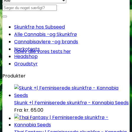
Søg
efter:
Skunkfrø hos Subseed
Alle Cannabis -og Skunkfrø
Cannabisavlere -og brands
Narkotests
Oplev alle vores tests her
Headshop
Groudstyr
Produkter
Skunk +| Feminiserede skunkfrø - Kannabia Seeds
Fra:
kr.
65.00
Headshop