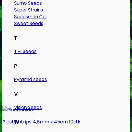
Sumo Seeds
Super Strains
Seedsman Co.
Sweet Seeds
T
T.H. Seeds
P
Pyramid seeds
V
Vision Seeds
Plastik strips 4,8mm x 45cm 10stk.
W