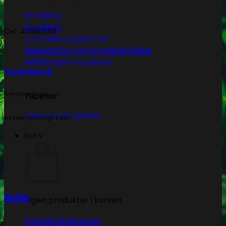
PH måling
EC måling
Cvr: 40690956
Co2 måling og kontrol
Temperatur og fugtighedsmålere
Målebægere og sprays
@subseed.dk
Fragtmetoder
Tilbehør
Tape og fastgørelse
Betalingsmuligheder
Kurv
Butik
Ingen produkter i kurven.
Tilbage til shoppen