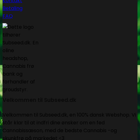
Kontakt
Betaling
FAQ
Velkommen til Subseed.dk
Velkommen til Subseed.dk, en 100% dansk Webshop. Vi
står klar til at indfri dine ønsker om en fed
Cannabissæson, med de bedste Cannabis -og
skunkfrø på markedet <3