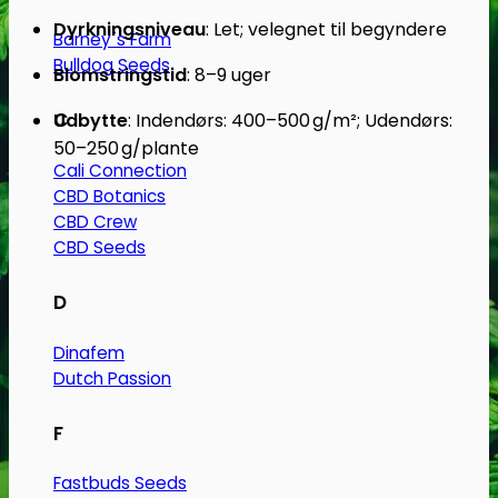
Dyrkningsniveau
:
Let; velegnet til begyndere
Barney´s Farm
Bulldog Seeds
Blomstringstid
:
8–9 uger
C
Udbytte
:
Indendørs: 400–500 g/m²; Udendørs:
50–250 g/plante
Cali Connection
CBD Botanics
CBD Crew
CBD Seeds
D
Dinafem
Dutch Passion
F
Fastbuds Seeds