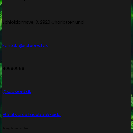
Schioldannsvej 3, 2920 Charlottenlund
Kontakt@subseed.dk
40690956
@subseed.dk
Gå til vores facebook-side
Fragtmetoder