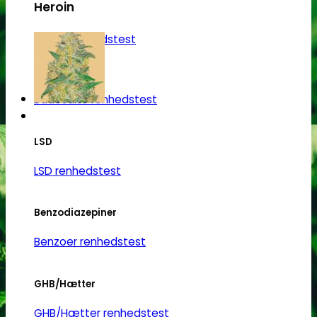
Heroin
Dette
vare
Heroin renhedstest
har
flere
Badesalte
varianter.
Mulighederne
Badesalte renhedstest
kan
vælges
LSD
på
varesiden
LSD renhedstest
Benzodiazepiner
Benzoer renhedstest
GHB/Hætter
GHB/Hætter renhedstest