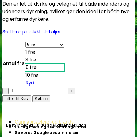
Den er let at dyrke og velegnet til både indendørs og
udendørs dyrkning, hvilket gør den ideel for både nye
og erfarne dyrkere.
Se flere produkt detaljer
1 frø
3 frø
Antal frø
5 frø
10 frø
Ryd
LSD
-
Tilføj Til Kurv
Køb nu
25
Auto
Fem.
Cannabisavlere -og brands
Bestil inden
kl. 16.00
og vi afsender i dag
Hurtig levering 2-4 hverdage med
cannabis
Se vores Google bedømmelser
frø