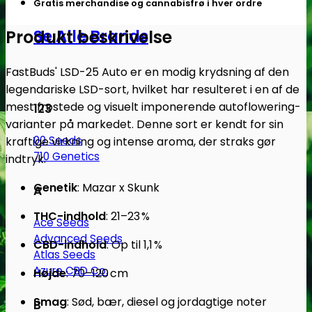
Gratis merchandise og cannabisfrø i hver ordre
-
FastBuds
Se Alle Brands
Produkt beskrivelse
Seeds
antal
FastBuds' LSD-25 Auto er en modig krydsning af den
legendariske LSD-sort, hvilket har resulteret i en af de
mest frostede og visuelt imponerende autoflowering-
123
varianter på markedet.
Denne sort er kendt for sin
00 Seeds
kraftige virkning og intense aroma, der straks gør
710 Genetics
indtryk.
Genetik
:
Mazar x Skunk
A
THC-indhold
:
21–23 %
Ace Seeds
Advanced Seeds
CBD-indhold
:
Op til 1,1 %
Atlas Seeds
Azure CBD Co.
Højde
:
70–120 cm
Smag
:
Sød, bær, diesel og jordagtige noter
B