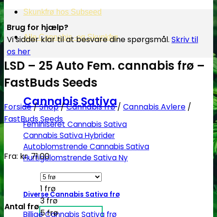
Skunkfrø hos Subseed
Brug for hjælp?
Alle Cannabis -og Skunkfrø
Vi sidder klar til at besvare dine spørgsmål.
Skriv til
os her
LSD – 25 Auto Fem. cannabis frø –
FastBuds Seeds
Cannabis Sativa
Forside
/
Shop
/
Cannabis frø
/
Cannabis Avlere
/
FastBuds Seeds
Feminiseret Cannabis Sativa
Cannabis Sativa Hybrider
Autoblomstrende Cannabis Sativa
Fra:
kr.
71.00
Hurtigblomstrende Sativa
1 frø
Diverse Cannabis Sativa frø
3 frø
Antal frø
5 frø
Billige Cannabis Sativa frø