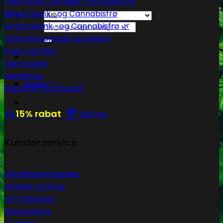
Alle vores Cannabis -og Skunkfrø
Billige Skunk -og Cannabisfrø
Gratis Skunk -og Cannabisfrø 🌿
Søg
efter:
Cannabis brands og avlere
Papir og filter
Narkotests
Headshop
Kasse
+
Rabatter og tilbud💰
💸
15% rabat
Få
Klik her
Kunderservice
Handelsbetingelser
Artikler og blog
Om Subseed
Returnering