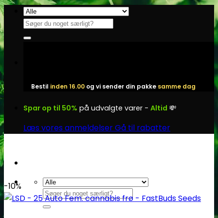
Fortsæt
til
Søg
indhold
efter:
Bestil
inden 16.00
og vi sender din pakke
samme dag
Spar op til 50%
på udvalgte varer -
Altid
💸
Læs vores anmeldelser
Gå til rabatter
-10%
Søg
efter: