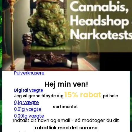
Ø17
Ø20
SG14
Sniff & Snus
Master blastere
Snuff Box
Snifferør
Sniffesæt
Pulverbeholdere
Pulverknusere
Hej min ven!
Digital vægte
15% rabat
Jeg vil gerne tilbyde dig
på hele
0,1g vægte
sortimentet
0,01g vægte
0,001g vægte
Indtast dit navn og email - så modtager du dit
rabatlink med det samme