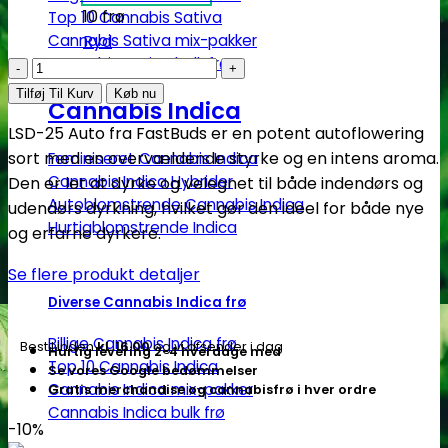
10 frø
Top 10 Cannabis Sativa
Cannabis Sativa mix-pakker
Ryd
Cannabis Sativa bulk frø
LSD
-
Tilføj Til Kurv
Køb nu
Cannabis Indica
25
LSD-25 Auto fra FastBuds er en potent autoflowering
Auto
sort med en overvældende styrke og en intens aroma.
Feminiseret Cannabis Indica
Fem.
Cannabis Indica Hybrider
Den er let at dyrke og velegnet til både indendørs og
cannabis
Autoblomstrende Cannabis Indica
udendørs dyrkning, hvilket gør den ideel for både nye
frø
Hurtigblomstrende Indica
og erfarne dyrkere.
-
FastBuds
Se flere produkt detaljer
Seeds
Diverse Cannabis Indica frø
antal
Billige Cannabis Indica frø
Bestil inden
kl. 16.00
og vi afsender i dag
Hurtig levering 2-4 hverdage med
Top 10 Cannabis Indica
Se vores Google bedømmelser
Cannabis Indica mix-pakker
Gratis merchandise og cannabisfrø i hver ordre
Cannabis Indica bulk frø
-10%