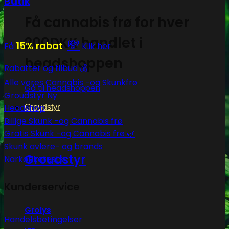
Butik
Få cannabis frø for hver
200DKK handlet i
💸
15% rabat
Få
Klik her
headshoppen
Rabatter og tilbud 💰
Alle vores Cannabis -og Skunkfrø
Gå til headshoppen
Groudstyr
Headshop
Groudstyr
Billige Skunk -og Cannabis frø
Gratis Skunk -og Cannabis frø 🌿
Skunk avlere- og brands
Groudstyr
Narkotikatests
Kunderservice
Grolys
Handelsbetingelser