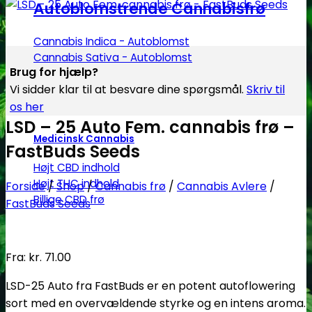
Autoblomstrende Cannabisfrø
Cannabis Indica - Autoblomst
Cannabis Sativa - Autoblomst
Brug for hjælp?
Vi sidder klar til at besvare dine spørgsmål.
Skriv til
os her
LSD – 25 Auto Fem. cannabis frø –
Medicinsk Cannabis
FastBuds Seeds
Højt CBD indhold
Højt THC indhold
Forside
/
Shop
/
Cannabis frø
/
Cannabis Avlere
/
Billige CBD frø
FastBuds Seeds
Fra:
kr.
71.00
LSD-25 Auto fra FastBuds er en potent autoflowering
sort med en overvældende styrke og en intens aroma.