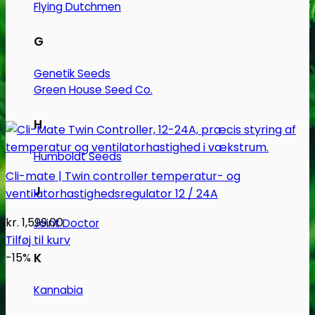
Flying Dutchmen
G
Genetik Seeds
Green House Seed Co.
H
Humboldt Seeds
Cli-mate | Twin controller temperatur- og
J
ventilatorhastighedsregulator 12 / 24A
kr.
1,599.00
Joint Doctor
Tilføj til kurv
-15%
K
Kannabia