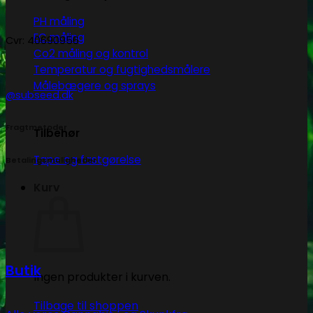
PH måling
EC måling
Cvr: 40690956
Co2 måling og kontrol
Temperatur og fugtighedsmålere
Målebægere og sprays
@subseed.dk
Fragtmetoder
Tilbehør
Tape og fastgørelse
Betalingsmuligheder
Kurv
Butik
Ingen produkter i kurven.
Tilbage til shoppen