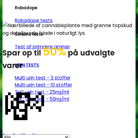
Robadope
Robadope tests
Simons tests
Test af primære aminer
50%
Spar op til
på udvalgte
varer
URIN TESTS
Multi urin test - 3 stoffer
💸
Multi urin test - 10 stoffer
THC urin test - 25ng/ml
THC urin test - 50ng/ml
Se alle tilbud her