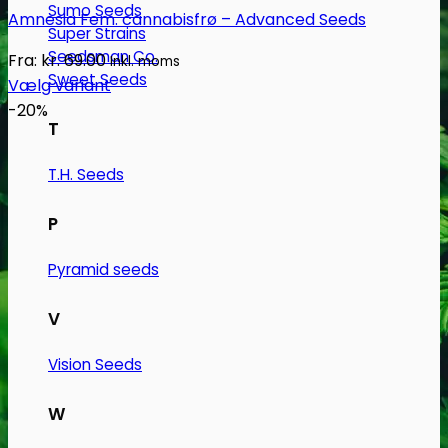
Sumo Seeds
Amnesia Fem. cannabisfrø – Advanced Seeds
Super Strains
Seedsman Co.
Fra:
kr.
69.00
Inkl. moms
Sweet Seeds
Vælg variant
Dette
-20%
T
vare
har
T.H. Seeds
flere
varianter.
P
Mulighederne
kan
Pyramid seeds
vælges
på
V
varesiden
Vision Seeds
W