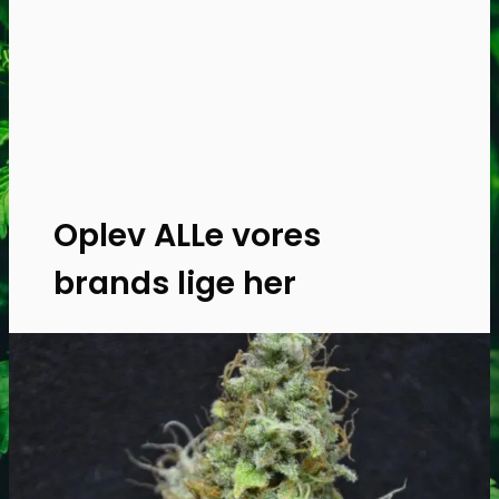
kan
vælges
på
varesiden
Oplev ALLe vores
brands lige her
Gå til brands
Narkotests