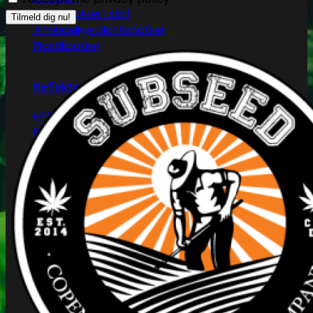
Plantepotter i stof
Almindelige plantepotter
Plastikbakker
Reflektorer & tilbehør
HPS/MH/CFL
Refleksivt mylar/folie
Forspiring og plantestart
Root!t
Root Riot
Jiffy disks
Eazy Plugs
Grodan
Efterbehandling