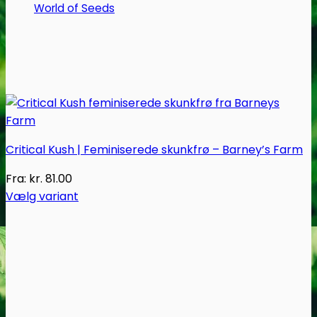
World of Seeds
Critical Kush | Feminiserede skunkfrø – Barney’s Farm
Fra:
kr.
81.00
Vælg variant
Dette
vare
har
flere
varianter.
Mulighederne