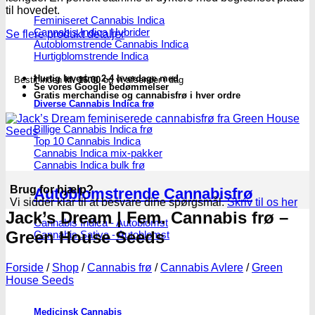
House
til hovedet.
Seeds
Feminiseret Cannabis Indica
Cannabis Indica Hybrider
antal
Se flere produkt detaljer
Autoblomstrende Cannabis Indica
Hurtigblomstrende Indica
Hurtig levering 2-4 hverdage med
Bestil inden
kl. 16.00
og vi afsender i dag
Se vores Google bedømmelser
Gratis merchandise og cannabisfrø i hver ordre
Diverse Cannabis Indica frø
Billige Cannabis Indica frø
Top 10 Cannabis Indica
Cannabis Indica mix-pakker
Cannabis Indica bulk frø
Brug for hjælp?
Autoblomstrende Cannabisfrø
Vi sidder klar til at besvare dine spørgsmål.
Skriv til os her
Jack’s Dream | Fem. Cannabis frø –
Cannabis Indica - Autoblomst
Green House Seeds
Cannabis Sativa - Autoblomst
Forside
/
Shop
/
Cannabis frø
/
Cannabis Avlere
/
Green
House Seeds
Medicinsk Cannabis