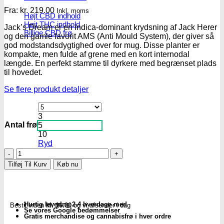
Fra:
kr.
219.00
Inkl. moms
Højt CBD indhold
Højt THC indhold
Jack’s Dream er en indica-dominant krydsning af Jack Herer
Billige CBD frø
og den gamle favorit AMS (Anti Mould System), der giver så
god modstandsdygtighed over for mug. Disse planter er
kompakte, men fulde af grene med en kort internodal
længde. En perfekt stamme til dyrkere med begrænset plads
til hovedet.
Se flere produkt detaljer
3
Antal frø
5
10
Ryd
Jack's
Dream
Tilføj Til Kurv
Køb nu
|
Fem.
Cannabis
frø
Hurtig levering 2-4 hverdage med
Bestil inden
kl. 16.00
og vi afsender i dag
–
Se vores Google bedømmelser
Green
Gratis merchandise og cannabisfrø i hver ordre