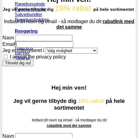
Røgelsespinde
15% rabat
Røgelseskegler
Jeg vil gerne tilbyde dig
på hele sortimentet
Salviebundter
Røgelsesholdere
Indtast dit navn og email - så modtager du dit
rabatlink med
det samme
Rengøring
Navn
Lugt- og duftfjernere
Email
Glasrens
Jeg er interreseret i
Børster
I accept the privacy policy
Tilbehør
Hej min ven!
Jeg vil gerne tilbyde dig
15% rabat
på hele
sortimentet
Indtast dit navn og email - så modtager du dit
rabatlink med det samme
Navn