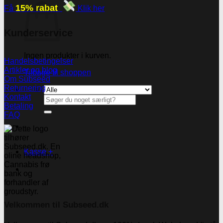
15% rabat
Få
Klik her
Kunderservice
Ingen produkter i kurven.
Handelsbetingelser
Artikler og blog
Tilbage til shoppen
Om Subseed
Returnering
Kontakt
Søg
Betaling
efter:
FAQ
Kasse
+
Velkommen til Subseed.dk