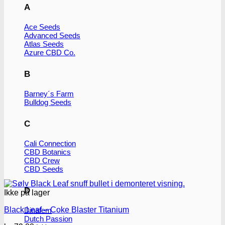
A
Ace Seeds
Advanced Seeds
Atlas Seeds
Azure CBD Co.
B
Barney´s Farm
Bulldog Seeds
C
Cali Connection
CBD Botanics
CBD Crew
CBD Seeds
D
Ikke på lager
Black Leaf – Coke Blaster Titanium
Dinafem
Dutch Passion