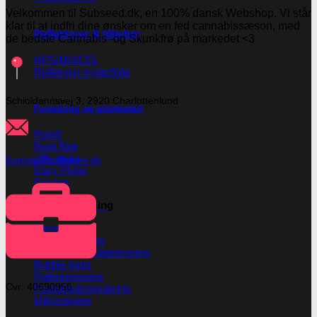
Velkommen til Subseed.dk, en 100% dansk Webshop. Vi står
klar til at indfri dine ønsker om en fed cannabissæson, med
Reflektorer & tilbehør
de bedste Cannabis -og Skunkfrø på markedet <3
HPS/MH/CFL
Refleksivt mylar/folie
Schioldannsvej 3, 2920 Charlottenlund
Forspiring og plantestart
Root!t
Root Riot
Jiffy disks
Kontakt@subseed.dk
Eazy Plugs
Grodan
Efterbehandling
Tørrenet
Plantetrimmere
Sakse og plantetrimmere
Bubble bags
Pollenpressere
Cvr: 40690956
Fugtighedsregulering
Mikroskoper