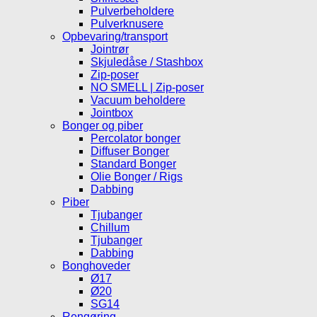
Pulverbeholdere
Pulverknusere
Opbevaring/transport
Jointrør
Skjuledåse / Stashbox
Zip-poser
NO SMELL | Zip-poser
Vacuum beholdere
Jointbox
Bonger og piber
Percolator bonger
Diffuser Bonger
Standard Bonger
Olie Bonger / Rigs
Dabbing
Piber
Tjubanger
Chillum
Tjubanger
Dabbing
Bonghoveder
Ø17
Ø20
SG14
Rengøring