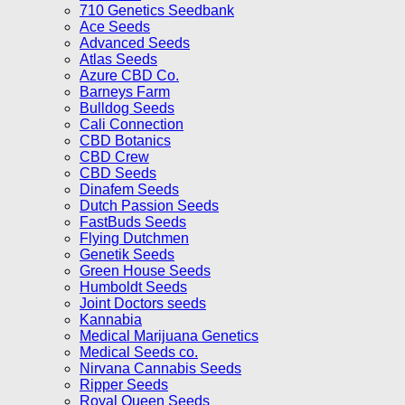
710 Genetics Seedbank
Ace Seeds
Advanced Seeds
Atlas Seeds
Azure CBD Co.
Barneys Farm
Bulldog Seeds
Cali Connection
CBD Botanics
CBD Crew
CBD Seeds
Dinafem Seeds
Dutch Passion Seeds
FastBuds Seeds
Flying Dutchmen
Genetik Seeds
Green House Seeds
Humboldt Seeds
Joint Doctors seeds
Kannabia
Medical Marijuana Genetics
Medical Seeds co.
Nirvana Cannabis Seeds
Ripper Seeds
Royal Queen Seeds