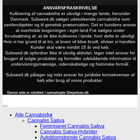
ANSVARSFRASKRIVELSE
Kultivering af cannabisfrø er ulovligt i mange lande, herunder
Danmark. Subseed.dk sælger udelukkende cannabisfrø som
samlerobjekter og til genetisk præservation. Det er kundens ansvar
at overholde lovgivningen i eget land.
Frø sælges under
forudsætning af, at de ikke kultiveres i lande, hvor dette er ulovligt.
Hvis vi har grund til at tro, at loven vil blive brudt, afviser vi handlen.
Kunder skal være mindst 18 år ved køb.
Subseed.dk opfordrer ikke til ulovlig aktivitet, tager intet ansvar for
brugen af solgte produkter og formidler udelukkende information til
undervisningsmæssige, videnskabelige og historiske formål.
Subseed.dk påtager sig intet ansvar for juridiske konsekvenser af
køb eller brug af vores produkter.
Denne side er udviklet i samarbejde
Simpelseo.dk
Alle Cannabisfrø
Cannabis Sativa
Feminiseret Cannabis Sativa
Cannabis Sativa Hybrider
Autoblomstrende Cannabis Sativa