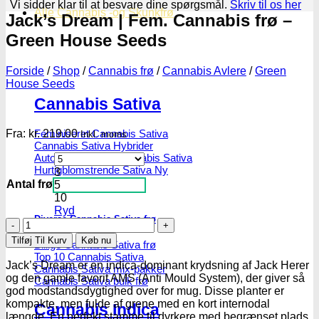
Vi sidder klar til at besvare dine spørgsmål.
Skriv til os her
Alle Cannabis -og Skunkfrø
Jack’s Dream | Fem. Cannabis frø –
Green House Seeds
Forside
/
Shop
/
Cannabis frø
/
Cannabis Avlere
/
Green
House Seeds
Cannabis Sativa
Fra:
kr.
219.00
Feminiseret Cannabis Sativa
Inkl. moms
Cannabis Sativa Hybrider
Autoblomstrende Cannabis Sativa
Hurtigblomstrende Sativa
3
Antal frø
5
10
Ryd
Diverse Cannabis Sativa frø
Jack's
Dream
Tilføj Til Kurv
Køb nu
Billige Cannabis Sativa frø
|
Top 10 Cannabis Sativa
Fem.
Jack’s Dream er en indica-dominant krydsning af Jack Herer
Cannabis Sativa mix-pakker
Cannabis
og den gamle favorit AMS (Anti Mould System), der giver så
Cannabis Sativa bulk frø
frø
god modstandsdygtighed over for mug. Disse planter er
–
kompakte, men fulde af grene med en kort internodal
Cannabis Indica
Green
længde. En perfekt stamme til dyrkere med begrænset plads