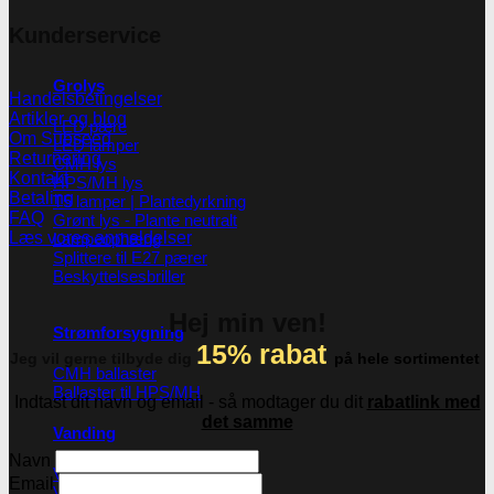
Kunderservice
Grolys
Handelsbetingelser
Artikler og blog
LED pære
Om Subseed
LED lamper
Returnering
CMH lys
Kontakt
HPS/MH lys
Betaling
T5 lamper | Plantedyrkning
FAQ
Grønt lys - Plante neutralt
Læs vores anmeldelser
Lampeophæng
Splittere til E27 pærer
Beskyttelsesbriller
Hej min ven!
Strømforsygning
15% rabat
Jeg vil gerne tilbyde dig
på hele sortimentet
CMH ballaster
Ballaster til HPS/MH
Indtast dit navn og email - så modtager du dit
rabatlink med
det samme
Vanding
Navn
Vandpumper
Email
Vandtanke