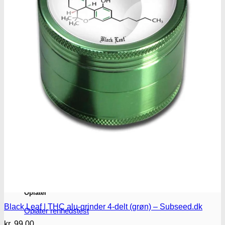
Benzodiazepiner
Benzoer renhedstest
GHB/Hætter
GHB/Hætter renhedstest
Ketamin
Ketamin renhedstest
MCPP
MCPP test
Opiater
Black Leaf | THC alu-grinder 4-delt (grøn) – Subseed.dk
Opiater renhedstest
kr.
99.00