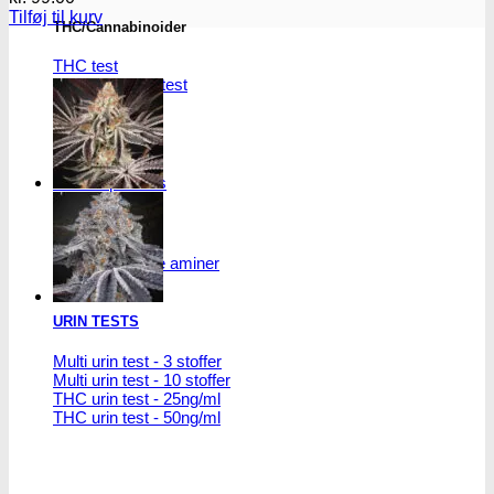
Tilføj til kurv
THC/Cannabinoider
THC test
Cannabinoider test
Robadope
Robadope tests
Simons tests
Test af primære aminer
URIN TESTS
Multi urin test - 3 stoffer
Multi urin test - 10 stoffer
THC urin test - 25ng/ml
THC urin test - 50ng/ml