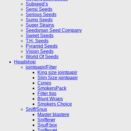
Subseed’s
Sensi Seeds
Serious Seeds
Sumo Seeds
Super Strains
Seedsman Seed Company
Sweet Seeds
T.H. Seeds
Pyramid Seeds
Vision Seeds
World Of Seeds
Headshop
jointpapir/Filter
King size jointpapir
Slim Size jointpapir
Cones
SmokersPack
Filter tips
Blunt Wraps
Smokers Choice
Sniff/Snus
Master blastere
Snifferør
Snuff box
Sniffesæt