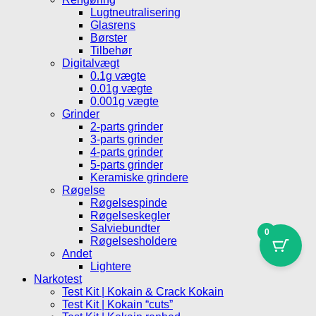
Lugtneutralisering
Glasrens
Børster
Tilbehør
Digitalvægt
0.1g vægte
0.01g vægte
0.001g vægte
Grinder
2-parts grinder
3-parts grinder
4-parts grinder
5-parts grinder
Keramiske grindere
Røgelse
Røgelsespinde
Røgelseskegler
Salviebundter
0
Røgelsesholdere
Andet
Lightere
Narkotest
Test Kit | Kokain & Crack Kokain
Test Kit | Kokain “cuts”