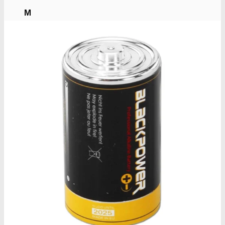
M
Medical Marijuana Gen.
Medical Seeds Co.
N
Nirvana Seeds
R
Ripper Seeds
Royal Queen Seeds
S
Subseed's
Sensi Seeds
Serious Seeds
Sumo Seeds
Super Strains
Seedsman Co.
Sweet Seeds