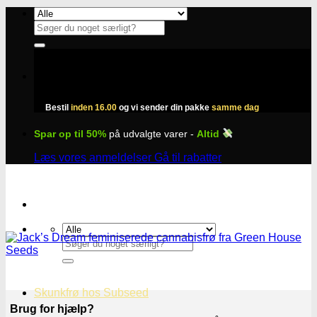
Fortsæt
til
Søg
indhold
efter:
Bestil
inden 16.00
og vi sender din pakke
samme dag
Spar op til 50%
på udvalgte varer -
Altid
Læs vores anmeldelser
Gå til rabatter
Søg
efter:
Skunkfrø hos Subseed
Brug for hjælp?