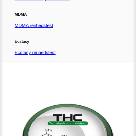
MDMA
MDMA renhedstest
Ecstasy
Ecstasy renhedstest
Heroin
Heroin renhedstest
Badesalte
Badesalte renhedstest
LSD
LSD renhedstest