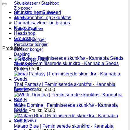
efter:
Skulekasser / Stashbox
Zip-poser
Skunkfrø hos Subseed
NO SMELL | Zip-poser
Alle Cannabis -og Skunkfrø
Jointbox
Cannabisavlere -og brands
Narkotests
Bonger og piber
Headshop
Groudstyr
Standard Bonger
Percolator bonger
Produkter
Diffusor bonger
Dabbing
Olie Bonger / Rigs
Skunk +| Feminiserede skunkfrø - Kannabia Seeds
Tjubanger
Fra:
kr.
65.00
Chillum
Piber
Thai Fantasy | Feminiserede skunkfrø - Kannabia
Bonghoveder
Seeds
Fra:
kr.
55.00
Ø17
Ø20
White Domina | Feminiserede skunkfrø - Kannabia
SG14
Seeds
Fra:
kr.
55.00
Sniff & Snus
Mataro Blue | Feminiserede skunkfrø - Kannabia