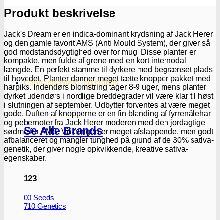
House
Seeds
Produkt beskrivelse
antal
Jack's Dream er en indica-dominant krydsning af Jack Herer
og den gamle favorit AMS (Anti Mould System), der giver så
god modstandsdygtighed over for mug. Disse planter er
kompakte, men fulde af grene med en kort internodal
længde. En perfekt stamme til dyrkere med begrænset plads
til hovedet. Planter danner meget tætte knopper pakket med
Cannabisavlere -og brands
harpiks. Indendørs blomstring tager 8-9 uger, mens planter
dyrket udendørs i nordlige breddegrader vil være klar til høst
i slutningen af september. Udbytter forventes at være meget
gode. Duften af knopperne er en fin blanding af fyrrenålehar
og pebernoter fra Jack Herer moderen med den jordagtige
Se Alle Brands
sødme fra AMS. Virkningen er meget afslappende, men godt
afbalanceret og mangler tunghed på grund af de 30% sativa-
genetik, der giver nogle opkvikkende, kreative sativa-
egenskaber.
123
00 Seeds
710 Genetics