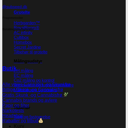
@subseed.dk
Grotelte
Fragtmetoder
Herbgarden™
RoyalRoom®
Betalingsmuligheder
AC infinity
Cultibox
Homebox
Secret Jardine
Tilbehør til grotelte
Målingsudstyr
Butik
PH måling
EC måling
Co2 måling og kontrol
Alle vores Cannabis -og Skunkfrø
Temperatur og fugtighedsmålere
Billige Skunk -og Cannabisfrø
Målebægere og sprays
Gratis Skunk -og Cannabisfrø
Cannabis brands og avlere
Papir og filter
Tilbehør
Narkotests
Headshop
Tape og fastgørelse
Rabatter og tilbud
Kurv