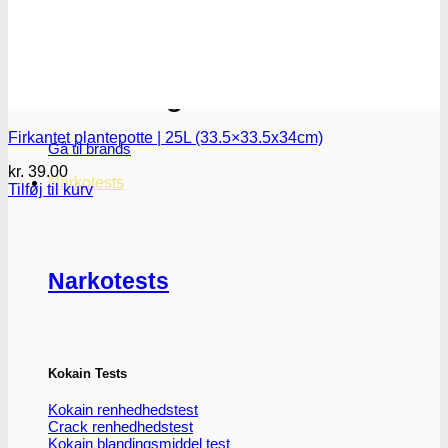
Oplev ALLe vores
brands lige her
Firkantet plantepotte | 25L (33.5×33.5x34cm)
Gå til brands
kr.
39.00
Narkotests
Tilføj til kurv
Narkotests
Kokain Tests
Kokain renhedhedstest
Crack renhedhedstest
Kokain blandingsmiddel test