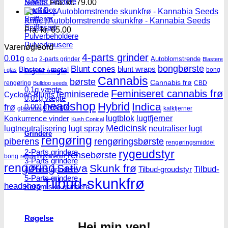
Master blastere
Seeds
Fra:
kr.
79.00
Snuff Box
Snifferør
Kritic | Autoblomstrende skunkfrø - Kannabia Seeds
Sniffesæt
Fra:
kr.
65.00
Pulverbeholdere
Pulverknusere
Varenøgleord
4-parts grinder
0.01g
Autoblomstrende
2-parts grinder
0.1g
Blastere
Blunt cones
bongbørste
blunt wraps
Blastere i metal
bong
i glas
Digital vægte
Cannabis
børste
Cannabis frø
rengøring
CBD
Bulldog seeds
0,1g vægte
Feminiseret cannabis frø
feminiserede
Cyclone Blunts
0,01g vægte
headshop
Hybrid
Indica
0,001g vægte
frø
glasrens
kalkfjerner
lugtblok
lugtfjerner
Konkurrence vinder
Kush Conical
Medicinsk
lugtneutralisering
lugt spray
neutraliser lugt
Grindere
rengøring
piberens
rengøringsbørste
rengøringsmiddel
2-Parts grindere
rygeudstyr
rensebørste
bong
rengøringstilbehør
3-Parts grindere
rengøring
Sativa
Skunk frø
Tilbud-
4-Parts grindere
Tilbud-groudstyr
5-Parts grindere
Tilbud-skunkfrø
headshop
Keramiske grindere
Røgelse
Hej min ven!