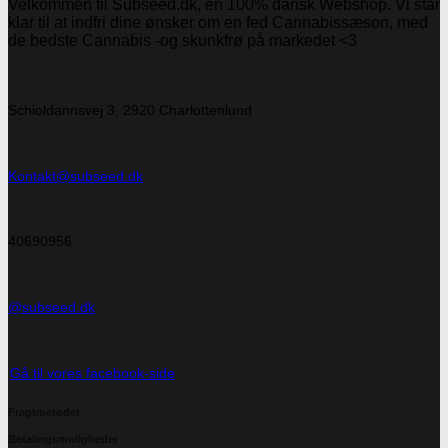
Velkommen til Subseed.dk, en 100% dansk Webshop. Vi står
klar til at indfri dine ønsker om en fed Cannabissæson, med
de bedste Cannabis -og skunkfrø på markedet <3
Schioldannsvej 3, 2920 Charlottenlund
Kontakt@subseed.dk
40690956
@subseed.dk
Gå til vores facebook-side
Fragtmetoder
Betalingsmuligheder